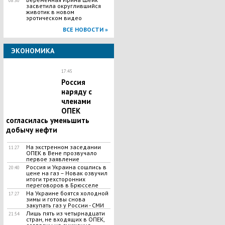
08:30
засветила округлившийся
животик в новом
эротическом видео
ВСЕ НОВОСТИ »
ЭКОНОМИКА
17:45
Россия
наряду с
членами
ОПЕК
согласилась уменьшить
добычу нефти
На экстренном заседании
11:27
ОПЕК в Вене прозвучало
первое заявление
Россия и Украина сошлись в
20:40
цене на газ – Новак озвучил
итоги трехсторонних
переговоров в Брюсселе
На Украине боятся холодной
17:27
зимы и готовы снова
закупать газ у России - СМИ
Лишь пять из четырнадцати
21:54
стран, не входящих в ОПЕК,