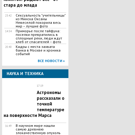
стара до млада
Сексуальность "учительницы"
23:42
из Минска Оксаны
Невеселой покорила весь
мир – лучшие фото
Приморье после тайфуна:
14:54
поселки превратились в
сплошные реки, люди ждут
хлеб от спасателей – фото
Кадры с места захвата
20:40
банка в Москве и хроника
событий
ВСЕ НОВОСТИ »
НАУКА И ТЕХНИКА
17:19
Астрономы
рассказали о
точной
температуре
на поверхности Марса
В научном мире нашли
16:49
самую древнюю
злокачественную опухоль