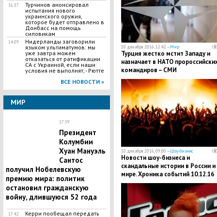
Турчинов анонсировал
16:37
испытания нового
украинского оружия,
которое будет отправлено в
Донбасс на помощь
силовикам
Нидерланды заговорили
14:09
языком ультиматумов: мы
10 декабря 2016, 12:42 —
Мир
Турция жестко мстит Западу и
уже завтра можем
отказаться от ратификации
назначает в НАТО пророссийски
СА с Украиной, если наши
командиров – СМИ
условия не выполнят, - Рютте
ВСЕ НОВОСТИ »
МИР
17:59
Президент
Колумбии
Хуан Мануэль
10 декабря 2016, 09:00 —
Шоу-бизнес
Новости шоу-бизнеса и
Сантос
скандальные истории в России и
получил Нобелевскую
мире. Хроника событий 10.12.16
премию мира: политик
остановил гражданскую
войну, длившуюся 52 года
Керри пообещал передать
17:42