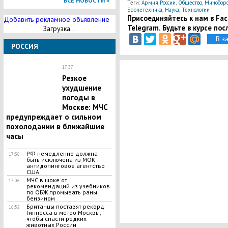
ВСЕ НОВОСТИ »
Теги:
Армия России
,
Общество
,
Минобор
Бронетехника
,
Наука
,
Технологии
Присоединяйтесь к нам в Face
Добавить рекламное обьявление
Telegram. Будьте в курсе пос
Загрузка...
В з
РОССИЯ
17:37
​Резкое
ухудшение
погоды в
Москве: МЧС
предупреждает о сильном
похолодании в ближайшие
часы
РФ немедленно должна
17:36
быть исключена из МОК -
антидопинговое агентство
США
МЧС в шоке от
17:06
рекомендаций из учебников
по ОБЖ промывать раны
бензином
​Британцы поставят рекорд
16:52
Гиннесса в метро Москвы,
чтобы спасти редких
животных России