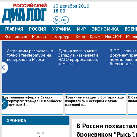
10 декабря 2016
18:00
ГЛАВНАЯ
РОССИЯ
УКРАИНА
МИР
ЭКОНОМИКА
ВОЕН
Все новости
Москва
Петербург
Киев
Крым
ИноСМИ
Мнен
Астрономы рассказали о
Турция жестко мстит
В ООН принял
точной температуре на
Западу и назначает в
документ, тр
поверхности Марса
НАТО пророссийских
немедленно п
коман...
боевые де...
​Крупнейшая афера в Санкт-
Трагичные кадры с Болгарии, где
В Се
Петербурге: "граждане Донбасса"
взорвались цистерны с газом:
кило
раскрутили 8...
жителей э...
ХРОНИКА
В России похваста
броневиком "Рысь",
09:00