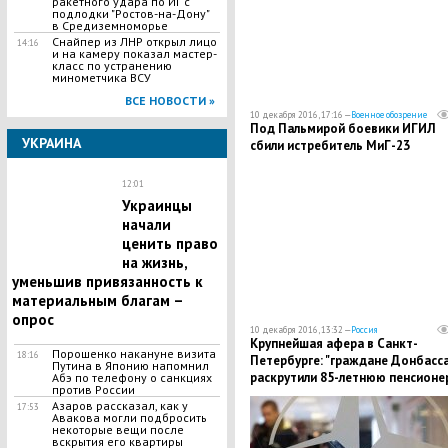
ракетного удара по ИГ с
подлодки "Ростов-на-Дону"
в Средиземноморье
Снайпер из ЛНР открыл лицо
14:16
и на камеру показал мастер-
класс по устранению
минометчика ВСУ
ВСЕ НОВОСТИ »
10 декабря 2016, 17:16 —
Военное обозрение
Под Пальмирой боевики ИГИЛ
УКРАИНА
сбили истребитель МиГ-23
12:01
Украинцы
начали
ценить право
на жизнь,
уменьшив привязанность к
материальным благам –
опрос
10 декабря 2016, 13:32 —
Россия
​Крупнейшая афера в Санкт-
Порошенко накануне визита
18:16
Петербурге: "граждане Донбасса
Путина в Японию напомнил
раскрутили 85-летнюю пенсионе
Абэ по телефону о санкциях
против России
на 2 миллиона
Азаров рассказал, как у
17:53
Авакова могли подбросить
некоторые вещи после
вскрытия его квартиры