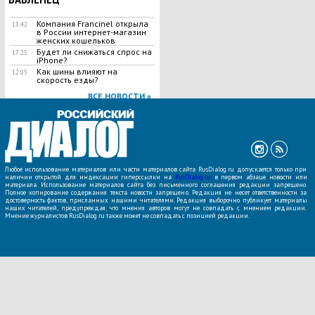
Компания Francinel открыла
13:42
в России интернет-магазин
женских кошельков
Будет ли снижаться спрос на
17:25
iPhone?
Как шины влияют на
12:05
скорость езды?
ВСЕ НОВОСТИ »
Любое использование материалов или части материалов сайта RusDialog.ru допускается только при
наличии открытой для индексации гиперссылки на
RusDialog.ru
в первом абзаце новости или
материала. Использование материалов сайта без письменного соглашения редакции запрещено.
Полное копирование содержания текста новости запрещено. Редакция не несет ответственности за
достоверность фактов, присланных нашими читателями. Редакция выборочно публикует материалы
наших читателей, предупреждая, что мнения авторов могут не совпадать с мнением редакции.
Мнение журналистов RusDialog.ru также может не совпадать с позицией редакции.