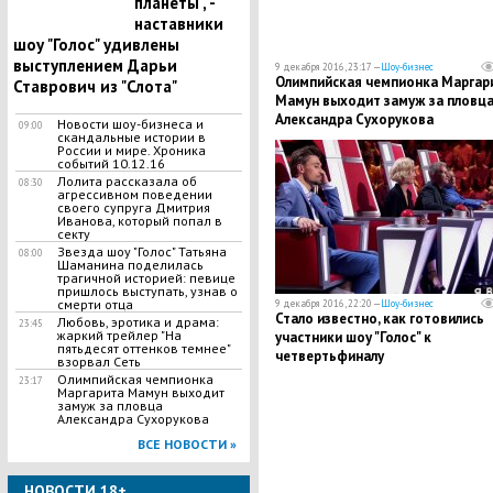
планеты", -
наставники
шоу "Голос" удивлены
выступлением Дарьи
9 декабря 2016, 23:17 —
Шоу-бизнес
Олимпийская чемпионка Маргар
Ставрович из "Слота"
Мамун выходит замуж за пловц
Александра Сухорукова
Новости шоу-бизнеса и
09:00
скандальные истории в
России и мире. Хроника
событий 10.12.16
Лолита рассказала об
08:30
агрессивном поведении
своего супруга Дмитрия
Иванова, который попал в
секту
Звезда шоу "Голос" Татьяна
08:00
Шаманина поделилась
трагичной историей: певице
пришлось выступать, узнав о
смерти отца
9 декабря 2016, 22:20 —
Шоу-бизнес
Стало известно, как готовились
Любовь, эротика и драма:
23:45
жаркий трейлер "На
участники шоу "Голос" к
пятьдесят оттенков темнее"
четвертьфиналу
взорвал Сеть
Олимпийская чемпионка
23:17
Маргарита Мамун выходит
замуж за пловца
Александра Сухорукова
ВСЕ НОВОСТИ »
НОВОСТИ 18+