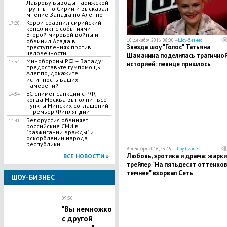
Лаврову выводы парижской
группы по Сирии и высказал
мнение Запада по Алеппо
Керри сравнил сирийский
17:20
конфликт с событиями
Второй мировой войны и
10 декабря 2016, 08:00 —
Шоу-бизнес
обвинил Асада в
Звезда шоу "Голос" Татьяна
преступлениях против
человечности
Шаманина поделилась трагично
Минобороны РФ – Западу:
15:34
историей: певице пришлось
предоставьте гумпомощь
выступать, узнав о смерти отца
Алеппо, докажите
истинность ваших
намерений
ЕС снимет санкции с РФ,
14:54
когда Москва выполнит все
пункты Минских соглашений
- премьер Финляндии
Белоруссия обвиняет
14:41
российские СМИ в
"разжигании вражды" и
оскорблении народа
республики
9 декабря 2016, 23:45 —
Шоу-бизнес
Любовь, эротика и драма: жарки
ВСЕ НОВОСТИ »
трейлер "На пятьдесят оттенко
темнее" взорвал Сеть
ШОУ-БИЗНЕС
09:30
"Вы немножко
с другой