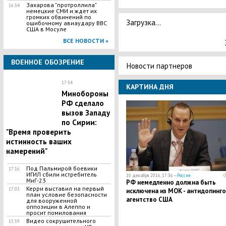
Захарова "протроллила"
16:34
немецкие СМИ и ждет их
громких обвинений по
Загрузка...
ошибочному авиаудару ВВС
США в Мосуле
ВСЕ НОВОСТИ »
ВОЕННОЕ ОБОЗРЕНИЕ
Новости партнеров
17:54
КАРТИНА ДНЯ
Минобороны
РФ сделало
вызов Западу
по Сирии:
"Время проверить
истинность ваших
намерений"
Под Пальмирой боевики
17:16
ИГИЛ сбили истребитель
10 декабря 2016, 17:36 —
Россия
МиГ-23
РФ немедленно должна быть
Керри выставил на первый
17:03
исключена из МОК - антидопинг
план условие безопасности
агентство США
для вооруженной
оппозиции в Алеппо и
просит помилования
Видео сокрушительного
15:59