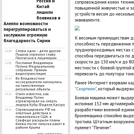
Россия и
сопровождения колон техни
Китай
повышенной живучестью и з
лишили
устройств весом до нескольк
боевиков в
эквиваленте.
Алеппо возможности
перегруппироваться и
заслужили огромную
К весомым преимуществам д
благодарность Сирии
способность передвижения п
труднопроходимых местах с 
Слова одни – дела другие:
11:08
Пушков упрекнул главу
способна передвигаться по д
Пентагона в лицемерии
скорости до 130 км/ч и до 8
Послание Владимира
11:00
Путина Федеральному
местности с боевой группой 
собранию. Прямая
перевозить до полутора тонн
видеотрансляция
Во Владивостоке
17:14
Ранее Интернет взорвали к
исследователи наткнулись
на таинственные
"Скорпион"
, который выдержи
ритуальные объекты
Стало известно, как
13:15
Боевая машина может выдерж
Владимир Путин
отреагировал на смерть
исполнил 152-мм артиллерий
лидера Кубы Фиделя Кастро
разработчики военной едини
Спровоцировать РФ на
19:13
ответные действия и
бронемашина спокойно выде
пожаловаться США: в
Совфеде раскрыли планы
тротила. Штатным вооружени
Киева после запуска ракет в
пулемет "Печенег".
районе Крыма