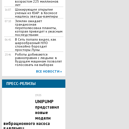
возрастом 225 миллионов
лет
Шокирующее открытие
16:07
ученых из ЮАР: в Космосе
нашлись звезды-вампиры
Землян ожидает
07:10
грандиозная
переполюсовка планеты,
которая приведет к ужасным
последствиям
В Сеть попало видео, как
06:41
шарообразный НЛО
спокойно бороздит
просторы Луны
Роботы добиваются
23:46
равноправия с людьми: в
будущем машинам позволят
голосовать на выборах
ВСЕ НОВОСТИ »
ПРЕСС-РЕЛИЗЫ
19:05
UNIPUMP
представил
новые
модели
вибрационного насоса
БАВЛЕНЕЦ