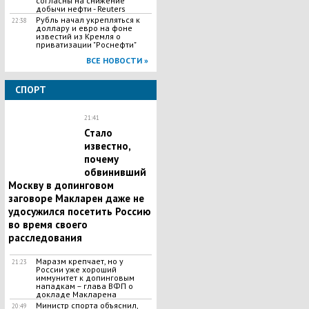
согласны на снижение
добычи нефти - Reuters
Рубль начал укрепляться к
22:38
доллару и евро на фоне
известий из Кремля о
приватизации "Роснефти"
ВСЕ НОВОСТИ »
СПОРТ
21:41
Стало
известно,
почему
обвинивший
Москву в допинговом
заговоре Макларен даже не
удосужился посетить Россию
во время своего
расследования
Маразм крепчает, но у
21:23
России уже хороший
иммунитет к допинговым
нападкам – глава ВФП о
докладе Макларена
Министр спорта объяснил,
20:49