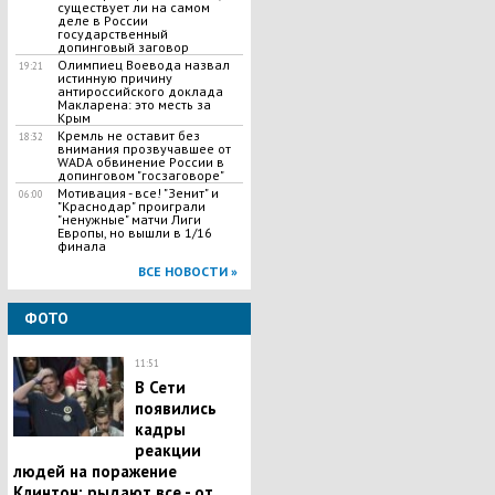
существует ли на самом
деле в России
государственный
допинговый заговор
Олимпиец Воевода назвал
19:21
истинную причину
антироссийского доклада
Макларена: это месть за
Крым
Кремль не оставит без
18:32
внимания прозвучавшее от
WADA обвинение России в
допинговом "госзаговоре"
Мотивация - все! "Зенит" и
06:00
"Краснодар" проиграли
"ненужные" матчи Лиги
Европы, но вышли в 1/16
финала
ВСЕ НОВОСТИ »
ФОТО
11:51
В Сети
появились
кадры
реакции
людей на поражение
Клинтон: рыдают все - от