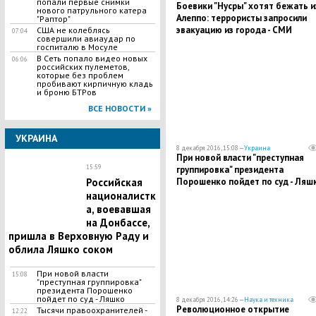
попали первые снимки
Боевики "Нусры" хотят бежать и
нового патрульного катера
Алеппо: террористы запросили
"Раптор"
эвакуацию из города - СМИ
США не колеблясь
07:04
совершили авиаудар по
госпиталю в Мосуле
В Сеть попало видео новых
06:06
российских пулеметов,
которые без проблем
пробивают кирпичную кладь
и броню БТРов
ВСЕ НОВОСТИ »
УКРАИНА
8 декабря 2016, 15:08 —
Украина
При новой власти "преступная
15:59
группировка" президента
Порошенко пойдет по суд - Ляш
Российская
националистк
а, воевавшая
на Донбассе,
пришла в Верховную Раду и
облила Ляшко соком
При новой власти
15:08
"преступная группировка"
президента Порошенко
пойдет по суд - Ляшко
8 декабря 2016, 14:26 —
Наука и техника
Революционное открытие
Тысячи правоохранителей -
12:22