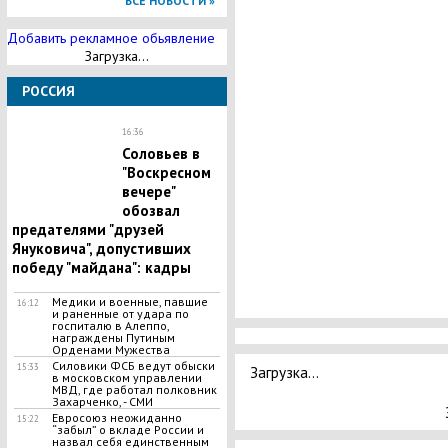
ВСЕ НОВОСТИ »
Добавить рекламное обьявление
Загрузка...
РОССИЯ
16:36
Соловьев в
"Воскресном
вечере"
обозвал
предателями "друзей
Януковича", допустивших
победу "майдана": кадры
Медики и военные, павшие
16:12
и раненные от удара по
госпиталю в Алеппо,
награждены Путиным
Орденами Мужества
Силовики ФСБ ведут обыски
15:33
Загрузка...
в московском управлении
МВД, где работал полковник
Захарченко, - СМИ
Евросоюз неожиданно
15:22
“забыл” о вкладе России и
назвал себя единственным