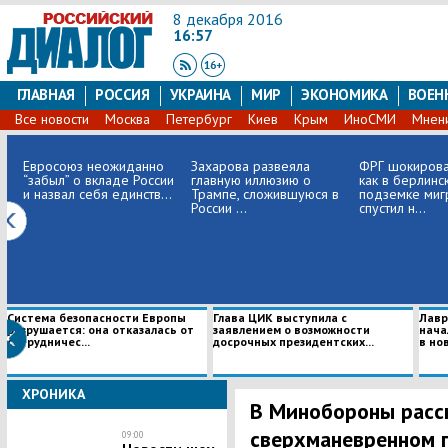
8 декабря 2016
16:57
ГЛАВНАЯ
РОССИЯ
УКРАИНА
МИР
ЭКОНОМИКА
ВОЕН
Все новости
Москва
Петербург
Киев
Крым
ИноСМИ
Мнен
Евросоюз неожиданно
Захарова развеяла
ФРГ шокирова
“забыл” о вкладе России
главную иллюзию о
как в берлинс
и назвал себя единств...
Трампе, сложившуюся в
подземке миг
России ...
спустил н...
Система безопасности Европы
Глава ЦИК выступила с
Лавр
разрушается: она отказалась от
заявлением о возможности
нача
сотрудничес...
досрочных президентских...
в нов
ХРОНИКА
В Минобороны расс
сверхманевренном 
09:00