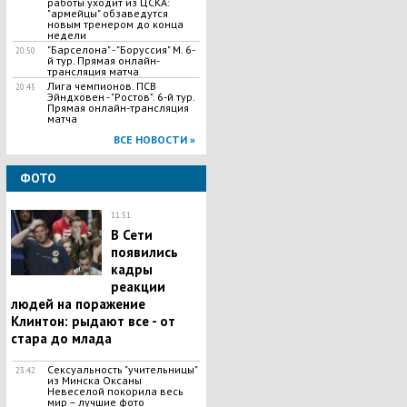
работы уходит из ЦСКА:
"армейцы" обзаведутся
новым тренером до конца
недели
"Барселона" - "Боруссия" М. 6-
20:50
й тур. Прямая онлайн-
трансляция матча
Лига чемпионов. ПСВ
20:45
Эйндховен - "Ростов". 6-й тур.
Прямая онлайн-трансляция
матча
ВСЕ НОВОСТИ »
ФОТО
11:51
В Сети
появились
кадры
реакции
людей на поражение
Клинтон: рыдают все - от
стара до млада
Сексуальность "учительницы"
23:42
из Минска Оксаны
Невеселой покорила весь
мир – лучшие фото