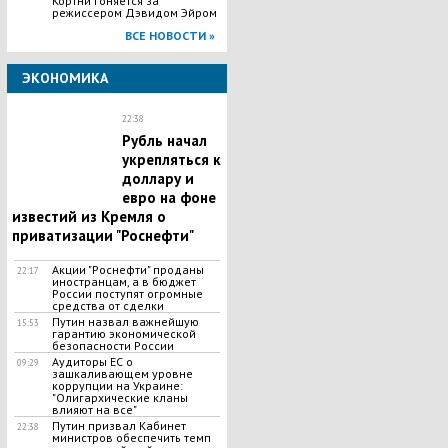
Кортни гоняется за
режиссером Дэвидом Эйром
ВСЕ НОВОСТИ »
ЭКОНОМИКА
22:38
Рубль начал
укрепляться к
доллару и
евро на фоне
известий из Кремля о
приватизации "Роснефти"
Акции "Роснефти" проданы
22:17
иностранцам, а в бюджет
России поступят огромные
средства от сделки
Путин назвал важнейшую
15:53
гарантию экономической
безопасности России
Аудиторы ЕС о
09:29
зашкаливающем уровне
коррупции на Украине:
"Олигархические кланы
влияют на все"
Путин призвал Кабинет
22:38
министров обеспечить темп