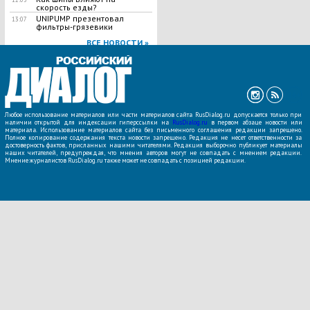
скорость езды?
UNIPUMP презентовал
13:07
фильтры-грязевики
ВСЕ НОВОСТИ »
Любое использование материалов или части материалов сайта RusDialog.ru допускается только при
наличии открытой для индексации гиперссылки на
RusDialog.ru
в первом абзаце новости или
материала. Использование материалов сайта без письменного соглашения редакции запрещено.
Полное копирование содержания текста новости запрещено. Редакция не несет ответственности за
достоверность фактов, присланных нашими читателями. Редакция выборочно публикует материалы
наших читателей, предупреждая, что мнения авторов могут не совпадать с мнением редакции.
Мнение журналистов RusDialog.ru также может не совпадать с позицией редакции.