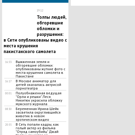
САР - СМИ
19:12
Толпы людей,
обгоревшие
обломки и
разрушения:
в Сети опубликованы видео с
места крушения
пакистанского самолета
Выжженная земля и
16:53
обгоревшие обломки:
опубликованы жуткие фото с
места крушения самолета в
Пакистане
В Москве аниматор для
16:17
детей оказалась актрисой
порнотеатра
Полуобнаженная ведущая
00:01
"Орла и решки" Леся
Никитюк украсила обложку
мужского журнала
Беременная Ирина Шейк
08:30
засветила округлившийся
животик в новом
эротическом видео
В Сеть попали кадры, как
20:55
голый актер из фильма
"Отряд самоубийц" Джай