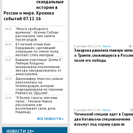
скандальные
разгоревшегося в ведомстве
истории в
России и мире. Хроника
событий 07.12.16
"Много свободного
08:30
времени", - Ксения Собчак
рассказала, чем занята
после родов
67-летний отчим Ким
08:00
8 декабря 2016, 12:24 —
Россия
Кардашьян, сделавший
Захарова развеяла главную илл
операцию по смене пола,
мечтает стать матерью
о Трампе, сложившуюся в России
Бывшая участница "Дома-2"
после его победы
23:47
Либерж Кпадону
шокировала поклонников:
звезда закодировалась от
алкоголизма
Дженнифер Энистон сильно
23:29
разозлилась на
телеведущую, которая
спародировала ее героиню
Рейчел из "Друзей"
"Я более строга, чем наш
23:00
папа", - Татьяна Навка
рассказала, как
воспитывает свою дочь
8 декабря 2016, 12:10 —
Россия
Надежду
Чеченский спецназ едет в Сирию
ВСЕ НОВОСТИ »
два батальона спецназначения
возьмут под охрану один из
важнейших для России объектов
НОВОСТИ 18+