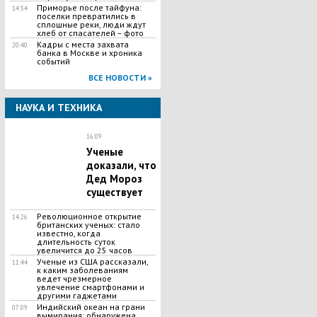
Приморье после тайфуна:
14:54
поселки превратились в
сплошные реки, люди ждут
хлеб от спасателей – фото
Кадры с места захвата
20:40
банка в Москве и хроника
событий
ВСЕ НОВОСТИ »
НАУКА И ТЕХНИКА
16:09
Ученые
доказали, что
Дед Мороз
существует
Революционное открытие
14:26
британских ученых: стало
известно, когда
длительность суток
увеличится до 25 часов
Ученые из США рассказали,
11:44
к каким заболеваниям
ведет чрезмерное
увлечение смартфонами и
другими гаджетами
Индийский океан на грани
07:09
вымирания: обнаружена