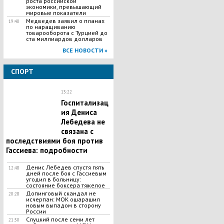
роста российской
экономики, превышающий
мировые показатели
Медведев заявил о планах
19:40
по наращиванию
товарооборота с Турцией до
ста миллиардов долларов
ВСЕ НОВОСТИ »
СПОРТ
13:22
Госпитализац
ия Дениса
Лебедева не
связана с
последствиями боя против
Гассиева: подробности
Денис Лебедев спустя пять
12:48
дней после боя с Гассиевым
угодил в больницу:
состояние боксера тяжелое
Допинговый скандал не
20:28
исчерпан: МОК ошарашил
новым выпадом в сторону
России
Слуцкий после семи лет
21:30