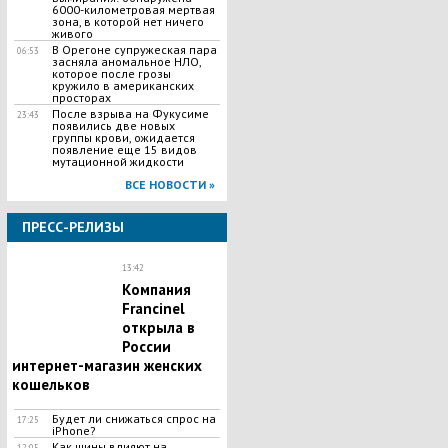
6000-километровая мертвая
зона, в которой нет ничего
живого
В Орегоне супружеская пара
06:53
засняла аномальное НЛО,
которое после грозы
кружило в американских
просторах
После взрыва на Фукусиме
23:43
появились две новых
группы крови, ожидается
появление еще 15 видов
мутационной жидкости
ВСЕ НОВОСТИ »
ПРЕСС-РЕЛИЗЫ
13:42
Компания
Francinel
открыла в
России
интернет-магазин женских
кошельков
Будет ли снижаться спрос на
17:25
iPhone?
Как шины влияют на
12:05