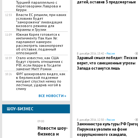
детей, оставив 3 предсмертные
Турцией параллельно с
переговорами Лаврова и
записки: известно, о чем шла реч
Керри
посланиях
Власти ЕС решили, при каких
12:33
условиях будет
"заморожена" ликвидация
визового режима для
Украины и Грузии
Южная Корея готовится к
11:09
импичменту Пак Кын Хе:
парламент намерен
рассмотреть законопроект
об отставке, поданный
оппозицией
8 декабря 2016, 13:42 —
Россия
Здравый смысл победит: Песков
Стало известно, как США
10:39
будут строить отношения с
верит, что санкционные угрозы
РФ, если Керри в Госдепе
Запада останутся лишь
заменит Митт Ромни
разговорами в реальности
ФРГ шокировало видео, как
10:26
в берлинской подземке
мигрант спустил немку по
лестнице, ударив ногой в
спину
ВСЕ НОВОСТИ »
ШОУ-БИЗНЕС
8 декабря 2016, 12:50 —
Россия
09:00
Замминистра культуры РФ Григо
Новости шоу-
Пирумова уволили на фоне
бизнеса и
коррупционного скандала,