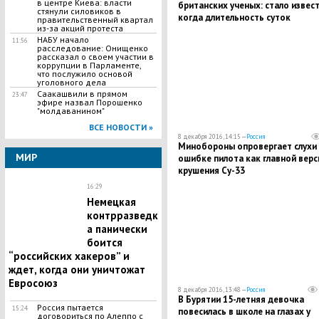
в центре Киева: власти
британских ученых: стало извест
стянули силовиков в
когда длительность суток
правительственный квартал
из-за акций протеста
увеличится до 25 часов
НАБУ начало
11:56
расследование: Онищенко
рассказал о своем участии в
коррупции в Парламенте,
что послужило основой
уголовного дела
Саакашвили в прямом
23:47
эфире назвал Порошенко
"молдаванином"
ВСЕ НОВОСТИ »
8 декабря 2016, 14:15 —
Россия
Минобороны опровергает слухи
МИР
ошибке пилота как главной верс
крушения Су-33
16:29
Немецкая
контрразведк
а панически
боится
“российских хакеров” и
ждет, когда они уничтожат
Евросоюз
8 декабря 2016, 13:48 —
Россия
В Бурятии 15-летняя девочка
Россия пытается
15:24
повесилась в школе на глазах у
договориться по Алеппо с