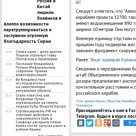
Россия и
Китай
Следует отметить, что "Алек
лишили
кораблем проекта 12700, так
боевиков в
имеют водоизмещение 890 тон
Алеппо возможности
ширина 10 метров. Они могут 
перегруппироваться и
заслужили огромную
Военную единицу спустили на
благодарность Сирии
прошлом году подвергли жес
заложен фундамент сооружени
Слова одни – дела другие:
11:08
Пушков упрекнул главу
Ранее
"Вице-адмирал Кулако
Пентагона в лицемерии
Послание Владимира
11:00
Путина Федеральному
Сведения о передвижении б
собранию. Прямая
штаб Объединенного команд
видеотрансляция
Во Владивостоке
дозора предполагают распол
17:14
исследователи наткнулись
почтительном расстоянии и 
на таинственные
ритуальные объекты
российского корабля.
Стало известно, как
13:15
Владимир Путин
Теги:
Армия России
,
Общество
,
Минобор
отреагировал на смерть
Технологии
лидера Кубы Фиделя Кастро
Присоединяйтесь к нам в Face
Спровоцировать РФ на
19:13
ответные действия и
Telegram. Будьте в курсе пос
пожаловаться США: в
Совфеде раскрыли планы
В з
Киева после запуска ракет в
районе Крыма