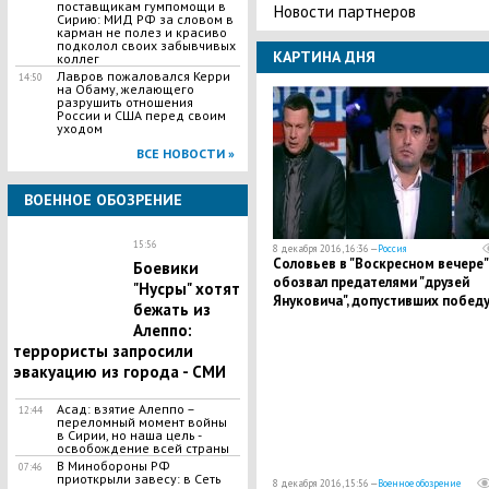
поставщикам гумпомощи в
Новости партнеров
Сирию: МИД РФ за словом в
карман не полез и красиво
подколол своих забывчивых
КАРТИНА ДНЯ
коллег
Лавров пожаловался Керри
14:50
на Обаму, желающего
разрушить отношения
России и США перед своим
уходом
ВСЕ НОВОСТИ »
ВОЕННОЕ ОБОЗРЕНИЕ
15:56
8 декабря 2016, 16:36 —
Россия
Соловьев в "Воскресном вечере"
Боевики
обозвал предателями "друзей
"Нусры" хотят
Януковича", допустивших побед
бежать из
"майдана": кадры
Алеппо:
террористы запросили
эвакуацию из города - СМИ
Асад: взятие Алеппо –
12:44
переломный момент войны
в Сирии, но наша цель -
освобождение всей страны
В Минобороны РФ
07:46
приоткрыли завесу: в Сеть
8 декабря 2016, 15:56 —
Военное обозрение