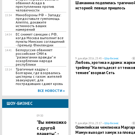
Шаманина поделилась трагично
обвинил Асада в
преступлениях против
историей: певице пришлось
человечности
выступать, узнав о смерти отца
Минобороны РФ – Западу:
15:34
предоставьте гумпомощь
Алеппо, докажите
истинность ваших
намерений
ЕС снимет санкции с РФ,
14:54
когда Москва выполнит все
пункты Минских соглашений
- премьер Финляндии
Белоруссия обвиняет
14:41
российские СМИ в
"разжигании вражды" и
9 декабря 2016, 23:45 —
Шоу-бизнес
оскорблении народа
Любовь, эротика и драма: жарки
республики
трейлер "На пятьдесят оттенко
Трагичные кадры с
13:14
темнее" взорвал Сеть
Болгарии, где взорвались
цистерны с газом: жителей
эвакуируют, для
пострадавших сдают кровь
ВСЕ НОВОСТИ »
ШОУ-БИЗНЕС
09:30
"Вы немножко
9 декабря 2016, 23:17 —
Шоу-бизнес
Олимпийская чемпионка Маргар
с другой
Мамун выходит замуж за пловц
планеты", -