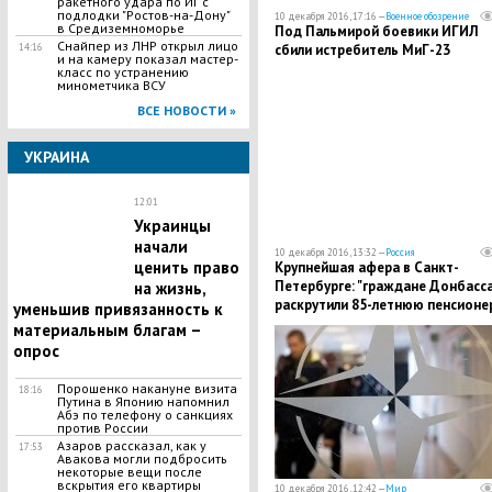
ракетного удара по ИГ с
подлодки "Ростов-на-Дону"
10 декабря 2016, 17:16 —
Военное обозрение
в Средиземноморье
Под Пальмирой боевики ИГИЛ
Снайпер из ЛНР открыл лицо
сбили истребитель МиГ-23
14:16
и на камеру показал мастер-
класс по устранению
минометчика ВСУ
ВСЕ НОВОСТИ »
УКРАИНА
12:01
Украинцы
начали
10 декабря 2016, 13:32 —
Россия
ценить право
​Крупнейшая афера в Санкт-
Петербурге: "граждане Донбасса
на жизнь,
раскрутили 85-летнюю пенсионе
уменьшив привязанность к
на 2 миллиона
материальным благам –
опрос
Порошенко накануне визита
18:16
Путина в Японию напомнил
Абэ по телефону о санкциях
против России
Азаров рассказал, как у
17:53
Авакова могли подбросить
некоторые вещи после
вскрытия его квартиры
10 декабря 2016, 12:42 —
Мир