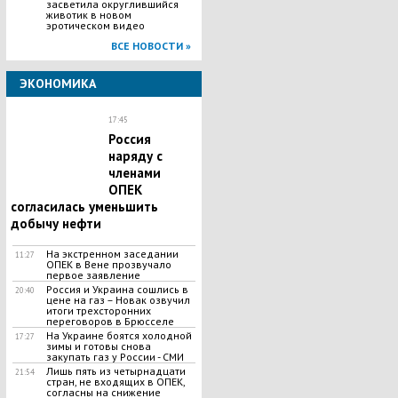
засветила округлившийся
животик в новом
эротическом видео
ВСЕ НОВОСТИ »
ЭКОНОМИКА
17:45
Россия
наряду с
членами
ОПЕК
согласилась уменьшить
добычу нефти
На экстренном заседании
11:27
ОПЕК в Вене прозвучало
первое заявление
Россия и Украина сошлись в
20:40
цене на газ – Новак озвучил
итоги трехсторонних
переговоров в Брюсселе
На Украине боятся холодной
17:27
зимы и готовы снова
закупать газ у России - СМИ
Лишь пять из четырнадцати
21:54
стран, не входящих в ОПЕК,
согласны на снижение