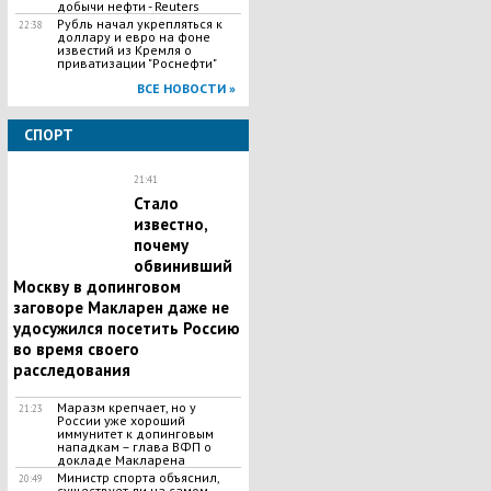
добычи нефти - Reuters
Рубль начал укрепляться к
22:38
доллару и евро на фоне
известий из Кремля о
приватизации "Роснефти"
ВСЕ НОВОСТИ »
СПОРТ
21:41
Стало
известно,
почему
обвинивший
Москву в допинговом
заговоре Макларен даже не
удосужился посетить Россию
во время своего
расследования
Маразм крепчает, но у
21:23
России уже хороший
иммунитет к допинговым
нападкам – глава ВФП о
докладе Макларена
Министр спорта объяснил,
20:49
существует ли на самом