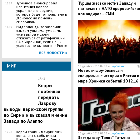
Турция жестко мстит Западу и
Турчинов анонсировал
16:37
испытания нового
назначает в НАТО пророссийски
украинского оружия,
командиров – СМИ
которое будет отправлено в
Донбасс на помощь
силовикам
Нидерланды заговорили
14:09
языком ультиматумов: мы
уже завтра можем
отказаться от ратификации
СА с Украиной, если наши
условия не выполнят, - Рютте
ВСЕ НОВОСТИ »
МИР
10 декабря 2016, 09:00 —
Шоу-бизнес
Новости шоу-бизнеса и
скандальные истории в России и
17:42
мире. Хроника событий 10.12.16
Керри
пообещал
передать
Лаврову
выводы парижской группы
по Сирии и высказал мнение
Запада по Алеппо
Керри сравнил сирийский
17:20
10 декабря 2016, 08:00 —
Шоу-бизнес
конфликт с событиями
Звезда шоу "Голос" Татьяна
Второй мировой войны и