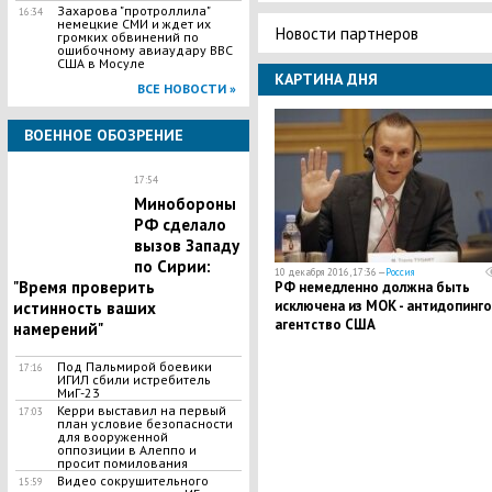
Захарова "протроллила"
16:34
немецкие СМИ и ждет их
Новости партнеров
громких обвинений по
ошибочному авиаудару ВВС
США в Мосуле
КАРТИНА ДНЯ
ВСЕ НОВОСТИ »
ВОЕННОЕ ОБОЗРЕНИЕ
17:54
Минобороны
РФ сделало
вызов Западу
по Сирии:
10 декабря 2016, 17:36 —
Россия
"Время проверить
РФ немедленно должна быть
исключена из МОК - антидопинг
истинность ваших
агентство США
намерений"
Под Пальмирой боевики
17:16
ИГИЛ сбили истребитель
МиГ-23
Керри выставил на первый
17:03
план условие безопасности
для вооруженной
оппозиции в Алеппо и
просит помилования
Видео сокрушительного
15:59