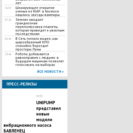
лет
Шокирующее открытие
16:07
ученых из ЮАР: в Космосе
нашлись звезды-вампиры
Землян ожидает
07:10
грандиозная
переполюсовка планеты,
которая приведет к ужасным
последствиям
В Сеть попало видео, как
06:41
шарообразный НЛО
спокойно бороздит
просторы Луны
Роботы добиваются
23:46
равноправия с людьми: в
будущем машинам позволят
голосовать на выборах
ВСЕ НОВОСТИ »
ПРЕСС-РЕЛИЗЫ
19:05
UNIPUMP
представил
новые
модели
вибрационного насоса
БАВЛЕНЕЦ