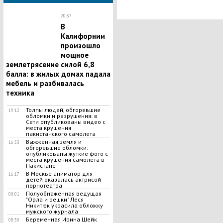
20:37
В
Калифорнии
произошло
мощное
землетрясение силой 6,8
балла: в жилых домах падала
мебель и разбивалась
техника
Толпы людей, обгоревшие
19:12
обломки и разрушения: в
Сети опубликованы видео с
места крушения
пакистанского самолета
Выжженная земля и
16:53
обгоревшие обломки:
опубликованы жуткие фото с
места крушения самолета в
Пакистане
В Москве аниматор для
16:17
детей оказалась актрисой
порнотеатра
Полуобнаженная ведущая
00:01
"Орла и решки" Леся
Никитюк украсила обложку
мужского журнала
Беременная Ирина Шейк
08:30