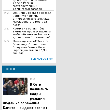
деле в России
государственный
допинговый заговор
Олимпиец Воевода назвал
19:21
истинную причину
антироссийского доклада
Макларена: это месть за
Крым
Кремль не оставит без
18:32
внимания прозвучавшее от
WADA обвинение России в
допинговом "госзаговоре"
Мотивация - все! "Зенит" и
06:00
"Краснодар" проиграли
"ненужные" матчи Лиги
Европы, но вышли в 1/16
финала
ВСЕ НОВОСТИ »
ФОТО
11:51
В Сети
появились
кадры
реакции
людей на поражение
Клинтон: рыдают все - от