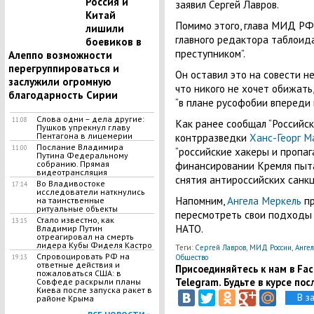
Россия и
заявил Сергей Лавров.
Китай
Помимо этого, глава МИД РФ
лишили
главного редактора таблоида
боевиков в
преступником”.
Алеппо возможности
перегруппироваться и
Он оставил это на совести н
заслужили огромную
что никого не хочет обижать
благодарность Сирии
“в плане русофобии впереди 
Слова одни – дела другие:
11:08
Как ранее сообщал “Российск
Пушков упрекнул главу
контрразведки
Ханс-Георг М
Пентагона в лицемерии
Послание Владимира
11:00
“российские хакеры и пропа
Путина Федеральному
финансировании Кремля пыт
собранию. Прямая
видеотрансляция
снятия антироссийских санкц
Во Владивостоке
17:14
исследователи наткнулись
Напомним,
Ангела Меркель
пр
на таинственные
ритуальные объекты
пересмотреть свои подходы 
Стало известно, как
13:15
НАТО.
Владимир Путин
отреагировал на смерть
лидера Кубы Фиделя Кастро
Теги:
Сергей Лавров
,
МИД России
,
Анге
Спровоцировать РФ на
Общество
19:13
ответные действия и
Присоединяйтесь к нам в Face
пожаловаться США: в
Telegram. Будьте в курсе пос
Совфеде раскрыли планы
Киева после запуска ракет в
В з
районе Крыма