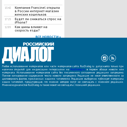
Компания Francinel открыла
13:42
в России интернет-магазин
женских кошельков
Будет ли снижаться спрос на
17:25
iPhone?
Как шины влияют на
12:05
скорость езды?
ВСЕ НОВОСТИ »
Любое использование материалов или части материалов сайта RusDialog.ru допускается только при
наличии открытой для индексации гиперссылки на
RusDialog.ru
в первом абзаце новости или
материала. Использование материалов сайта без письменного соглашения редакции запрещено.
Полное копирование содержания текста новости запрещено. Редакция не несет ответственности за
достоверность фактов, присланных нашими читателями. Редакция выборочно публикует материалы
наших читателей, предупреждая, что мнения авторов могут не совпадать с мнением редакции.
Мнение журналистов RusDialog.ru также может не совпадать с позицией редакции.