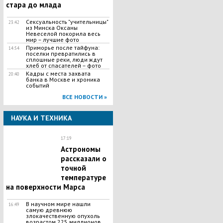
стара до млада
Сексуальность "учительницы"
23:42
из Минска Оксаны
Невеселой покорила весь
мир – лучшие фото
Приморье после тайфуна:
14:54
поселки превратились в
сплошные реки, люди ждут
хлеб от спасателей – фото
Кадры с места захвата
20:40
банка в Москве и хроника
событий
ВСЕ НОВОСТИ »
НАУКА И ТЕХНИКА
17:19
Астрономы
рассказали о
точной
температуре
на поверхности Марса
В научном мире нашли
16:49
самую древнюю
злокачественную опухоль
возрастом 225 миллионов