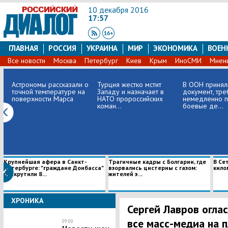
10 декабря 2016
17:57
ГЛАВНАЯ
РОССИЯ
УКРАИНА
МИР
ЭКОНОМИКА
ВОЕН
Все новости
Москва
Петербург
Киев
Крым
ИноСМИ
Мнен
Астрономы рассказали о
Турция жестко мстит
В ООН принял
точной температуре на
Западу и назначает в
документ, тр
поверхности Марса
НАТО пророссийских
немедленно п
коман...
боевые де...
​Крупнейшая афера в Санкт-
Трагичные кадры с Болгарии, где
В Се
Петербурге: "граждане Донбасса"
взорвались цистерны с газом:
кило
раскрутили 8...
жителей э...
ХРОНИКА
Сергей Лавров огла
все масс-медиа на п
09:00