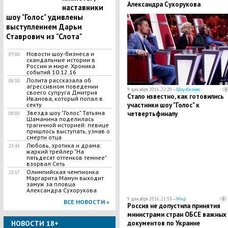
Александра Сухорукова
наставники
шоу "Голос" удивлены
выступлением Дарьи
Ставрович из "Слота"
Новости шоу-бизнеса и
09:00
скандальные истории в
России и мире. Хроника
событий 10.12.16
Лолита рассказала об
08:30
агрессивном поведении
9 декабря 2016, 22:20 —
Шоу-бизнес
своего супруга Дмитрия
Стало известно, как готовились
Иванова, который попал в
участники шоу "Голос" к
секту
Звезда шоу "Голос" Татьяна
четвертьфиналу
08:00
Шаманина поделилась
трагичной историей: певице
пришлось выступать, узнав о
смерти отца
Любовь, эротика и драма:
23:45
жаркий трейлер "На
пятьдесят оттенков темнее"
взорвал Сеть
Олимпийская чемпионка
23:17
Маргарита Мамун выходит
замуж за пловца
Александра Сухорукова
9 декабря 2016, 21:53 —
Мир
ВСЕ НОВОСТИ »
Россия не допустила принятия
министрами стран ОБСЕ важных
документов по Украине
НОВОСТИ 18+