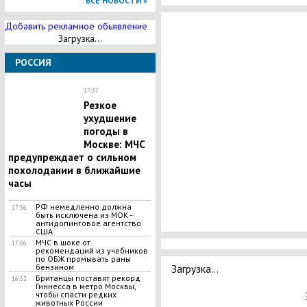
ВСЕ НОВОСТИ »
Добавить рекламное обьявление
Загрузка...
РОССИЯ
17:37
​Резкое
ухудшение
погоды в
Москве: МЧС
предупреждает о сильном
похолодании в ближайшие
часы
РФ немедленно должна
17:36
быть исключена из МОК -
антидопинговое агентство
США
МЧС в шоке от
17:06
рекомендаций из учебников
по ОБЖ промывать раны
Загрузка...
бензином
​Британцы поставят рекорд
16:52
Гиннесса в метро Москвы,
чтобы спасти редких
животных России