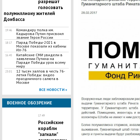
разрешат
голосовать
полумиллиону жителей
Донбасса
Командиру полка им.
19:46
Кадырова Путин присвоил
звание Героя России
Парад Победы-2021 в
18:17
Москве показали из кабины
Ил-76
Китайские СМИ увидели в
16:45
заявлении Путина на
Параде Победы урок всему
миру
12 тысяч залпов в честь 76-
23:01
летия Победы: видео
праздничного салюта в
Москве
ВСЕ НОВОСТИ »
ВОЕННОЕ ОБОЗРЕНИЕ
17:49
Российские
корабли
"загнали"