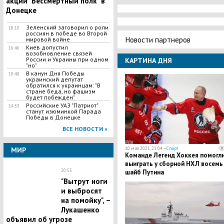
акции "Бессмертный полк" в
Донецке
Зеленский заговорил о роли
18:10
россиян в победе во Второй
Новости партнеров
мировой войне
Киев допустил
16:46
возобновление связей
России и Украины при одном
КАРТИНА ДНЯ
"но"
В канун Дня Победы
10:40
украинский депутат
обратился к украинцам: "В
стране беда, но фашизм
будет побежден"
​Российские УАЗ "Патриот"
14:53
станут изюминкой Парада
Победы в Донецке
ВСЕ НОВОСТИ »
МИР
10 мая 2021, 21:04 —
Спорт
Команде Легенд Хоккея помогл
выиграть у сборной НХЛ восемь
20:53
шайб Путина
"Вытрут ноги
и выбросят
на помойку", –
Лукашенко
объявил об угрозе