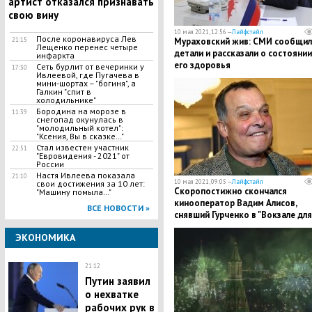
артист отказался признавать
свою вину
10 мая 2021, 12:56 —
Лайфстайл
После коронавируса Лев
21:15
​Мураховский жив: СМИ сообщил
Лещенко перенес четыре
детали и рассказали о состоянии
инфаркта
его здоровья
Сеть бурлит от вечеринки у
17:30
Ивлеевой, где Пугачева в
мини-шортах – "богиня", а
Галкин "спит в
холодильнике"
Бородина на морозе в
11:39
снегопад окунулась в
"молодильный котел":
"Ксения, Вы в сказке…"
Стал известен участник
22:51
"Евровидения - 2021" от
России
Настя Ивлеева показала
21:10
10 мая 2021, 09:05 —
Лайфстайл
свои достижения за 10 лет:
Скоропостижно скончался
"Машину помыла…"
кинооператор Вадим Алисов,
ВСЕ НОВОСТИ »
снявший Гурченко в "Вокзале для
двоих"
ЭКОНОМИКА
21:12
Путин заявил
о нехватке
рабочих рук в