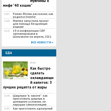
мужчины о
мифе "40 кошек"
Роман Фелик рассказал, как
13:07
родился Instime
Mamba запустила проект
11:00
для помощи бездомным
кошкам
19-я конференция CIEP
13:23
запланирована в
Шэньчжэне на апрель 2021
ВСЕ НОВОСТИ »
ЕДА
09:09
Как быстро
сделать
охлаждающи
й напиток: 3
лучших рецепта от жары
Шашлыки "в законе": как
21:45
приготовить шашлык в
домашних условиях, не
нарушая самоизоляцию
Как приготовить идеальный
17:05