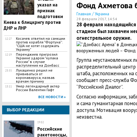
Фонд Ахметова б
указал на
признак
/
Главная
Украина
подготовки
28 февраля 2017, 14:54
Киева к блицкригу против
28 февраля находящийся
ДНР и ЛНР
стадион был захвачен не
огнестрельное оружие.
​Косачев ответил на санкции
12:27
против корабля "Фортуна":
"США не хотят содержать
Украину"
Перенджиев пригрозил
12:19
Украине ударом "кулака
Группа неустановленных л
России" в случае
наступления на Донбасс
распределительный центр 
Лукашенко решил не
23:55
штаба, расположенных на с
прививаться от
коронавируса, назвав
сообщает пресс-служба Фо
врачам причину
“Российский Диалог”.
Умер легендарный актер
13:11
России Валентин Гафт
Согласно информации, заб
ВСЕ НОВОСТИ »
и сама гуманитарная помо
доступа. Мотивация воор
ВЫБОР РЕДАКЦИИ
неизвестна.
19:02
Российские
ракетоносцы,