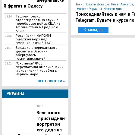
американски
Теги:
,
,
Новости Донецка
Ринат Ахметов
й фрегат в Одессу
,
,
Новости Украины
Новости дня
Присоединяйтесь к нам в Fa
Ташкент резко
16:54
Telegram. Будьте в курсе п
отреагировал на слухи о
переброске войск США из
Афганистана в Среднюю
В закладки
Азию
Российский МиГ-29М
15:28
одержал верх над
американским F-16C
Высадка американского
21:51
десанта в Эстонии
обернулась
госпитализацией
"Охотники" ФСБ
21:02
перехватили американский
и украинский корабли в
Черном море
ВСЕ НОВОСТИ »
УКРАИНА
18:13
Зеленского
"пристыдили"
портретом
его деда на