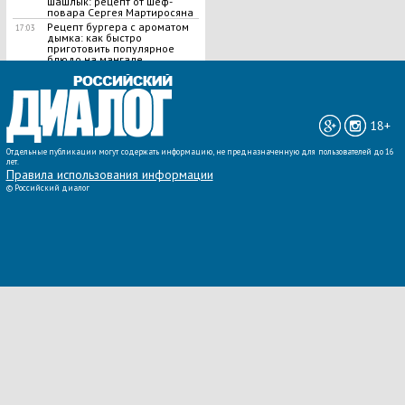
шашлык​: рецепт от шеф-
повара Сергея Мартиросяна
Рецепт бургера с ароматом
17:03
дымка: как быстро
приготовить популярное
блюдо на мангале
ВСЕ НОВОСТИ »
18+
Отдельные публикации могут содержать информацию, не предназначенную для пользователей до 16
лет.
Правила использования информации
©
Российский диалог