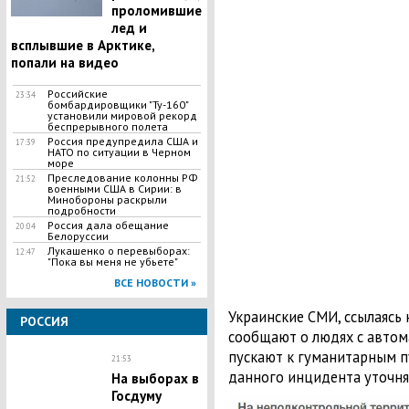
проломившие
лед и
всплывшие в Арктике,
попали на видео
Российские
23:34
бомбардировщики "Ту-160"
установили мировой рекорд
беспрерывного полета
Россия предупредила США и
17:39
НАТО по ситуации в Черном
море
Преследование колонны РФ
21:52
военными США в Сирии: в
Минобороны раскрыли
подробности
Россия дала обещание
20:04
Белоруссии
​Лукашенко о перевыборах:
12:47
"Пока вы меня не убьете"
ВСЕ НОВОСТИ »
Украинские СМИ, ссылаясь 
РОССИЯ
сообщают о людях с автома
пускают к гуманитарным п
21:53
данного инцидента уточня
На выборах в
Госдуму