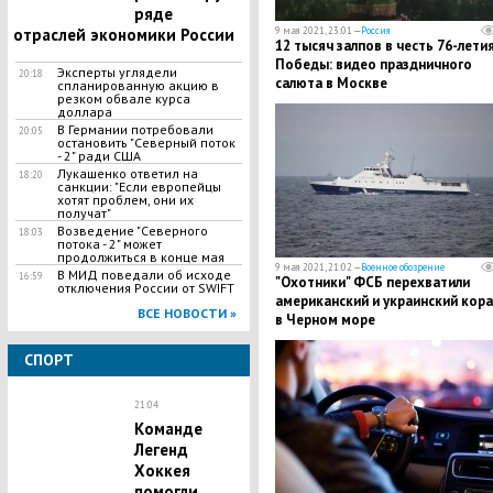
ряде
отраслей экономики России
9 мая 2021, 23:01 —
Россия
12 тысяч залпов в честь 76-лети
Победы: видео праздничного
Эксперты углядели
20:18
салюта в Москве
спланированную акцию в
резком обвале курса
доллара
В Германии потребовали
20:05
остановить "Северный поток
- 2" ради США
Лукашенко ответил на
18:20
санкции: "Если европейцы
хотят проблем, они их
получат"
Возведение "Северного
18:03
потока - 2" может
продолжиться в конце мая
9 мая 2021, 21:02 —
Военное обозрение
В МИД поведали об исходе
16:59
"Охотники" ФСБ перехватили
отключения России от SWIFT
американский и украинский кор
ВСЕ НОВОСТИ »
в Черном море
СПОРТ
21:04
Команде
Легенд
Хоккея
помогли