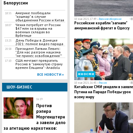
Белоруссии
Америке пообещали
18:55
"кошмар" в случае
10 мая 2021, 17:49 —
Военное обозрение
объединения России и Китая
Российские корабли "загнали"
Чехия потребует от России
18:07
американский фрегат в Одессу
$47 млн за взрывы на
военных складах во
Врбетице
День Победы в Донецке
13:25
2021: полное видео парада
Президент Латвии Левитс:
20:58
"Для нас разгром нацизма
"не принес освобождения""
США мечтают превратить
17:10
Россию в "замкнутую страну
времен Ельцина" - Anadolu
иносми
ВСЕ НОВОСТИ »
10 мая 2021, 16:45 —
Россия
ШОУ-БИЗНЕС
Китайские СМИ увидели в заявл
Путина на Параде Победы урок
всему миру
16:19
Против
рэпера
Моргенштерн
а завели дело
за агитацию наркотиков: