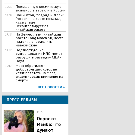
Повышенную космическую
15:03
активность засекли в России
Вашингтон, Мадрид и Дели:
10:00
Рогозин на карте показал,
куда упадет
неконтролируемая
китайская ракета
На Землю летит китайская
19:45
ракета Long March 5B, место
падения определить
невозможно
Подтверждение
11:57
существования НЛО может
разрушить разведку США -
Поул
​Маск обратился к
15:17
добровольцам, которые
хотят полететь на Марс,
акцентировав внимание на
смерти
ВСЕ НОВОСТИ »
ПРЕСС-РЕЛИЗЫ
11:20
Опрос от
Мамба: что
думают