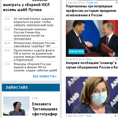
9 мая 2021, 20:14 —
Лайфстайл
выиграть у сборной НХЛ
Перечислены три популярные
восемь шайб Путина
профессии, которым предрекли
исчезновение в России
45-летний Кличко задумал
21:17
вернуться на ринг, чтобы
забрать чемпионский пояс
Пятикратный чемпион
19:47
России Роман Кох
трагически погиб на
тренировке
Юниорская сборная России
08:23
завоевала "серебро" ЧМ
Прояснилась судьба флага
иносми
19:15
РФ в матче за шахматную
корону между Непомнящим
и Карлсеном
9 мая 2021, 18:55 —
Мир
Америке пообещали "кошмар" в
Юниоры сборной России
11:51
вышли в финал ЧМ по
случае объединения России и Ки
хоккею: кадры забитых шайб
ВСЕ НОВОСТИ »
ЛАЙФСТАЙЛ
21:50
Елизавета
Туктамышева
сфотографир
9 мая 2021, 18:07 —
Мир