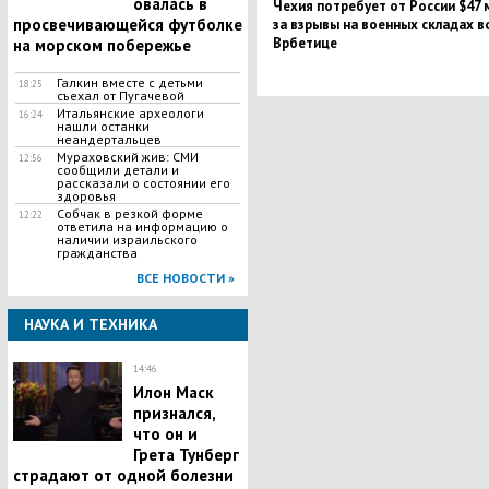
овалась в
Чехия потребует от России $47 
просвечивающейся футболке
за взрывы на военных складах в
Врбетице
на морском побережье
Галкин вместе с детьми
18:25
съехал от Пугачевой
Итальянские археологи
16:24
нашли останки
неандертальцев
​Мураховский жив: СМИ
12:56
сообщили детали и
рассказали о состоянии его
здоровья
​Собчак в резкой форме
12:22
ответила на информацию о
наличии израильского
гражданства
ВСЕ НОВОСТИ »
НАУКА И ТЕХНИКА
14:46
Илон Маск
признался,
что он и
Грета Тунберг
страдают от одной болезни