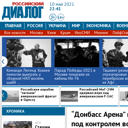
10 мая 2021
22:41
18+
ГЛАВНАЯ
РОССИЯ
УКРАИНА
МИР
ЭКОНОМИКА
ВОЕН
Все новости
Москва
Киев
Крым
ИноСМИ
Мнение
ЛайфСта
Команде Легенд Хоккея
Парад Победы-2021 в
Ташкент резк
помогли выиграть у
Москве показали из
отреагировал 
сборной НХЛ восемь
кабины Ил-76
переброске в
шайб ...
из Афг...
Российские корабли
Российский МиГ-29М
"загнали"
одержал верх над
американский фрегат
американским F-16C
в Одессу
ХРОНИКА
“Донбасс Арена”
под контролем в
18:39
Стешин