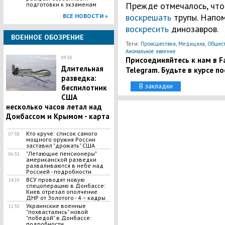
Прежде отмечалось, что 
подготовки к экзаменам
воскрешать
трупы. Напом
ВСЕ НОВОСТИ »
воскресить
динозавров.
ВОЕННОЕ ОБОЗРЕНИЕ
Теги:
,
,
Происшествия
Медицина
Общест
Аномальное явление
Присоединяйтесь к нам в Fa
09:50
Длительная
Telegram. Будьте в курсе п
разведка:
В закладки
беспилотник
США
несколько часов летал над
Донбассом и Крымом - карта
Кто круче: список самого
07:58
мощного оружия России
заставил "дрожать" США
​"Летающие пенсионеры"
06:31
американской разведки
разваливаются в небе над
Россией - подробности
ВСУ проводят новую
14:19
спецоперацию в Донбассе:
Киев отрезал ополчение
ДНР от Золотого - 4 – кадры
Украинские военные
11:50
"похвастались" новой
"победой" в Донбассе:
подробности