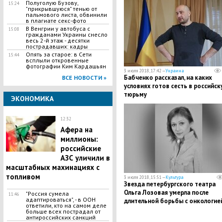
Полуголую Бузову,
15:24
"прикрывшуюся" тенью от
пальмового листа, обвинили
в плагиате секс-фото
В Венгрии у автобуса с
15:08
гражданами Украины снесло
весь 2-й этаж - десятки
пострадавших: кадры
Опять за старое: в Сети
15:44
всплыли откровенные
фотографии Ким Кардашьян
3 июля 2018, 17:42 —
Украина
Бабченко рассказал, на каких
ВСЕ НОВОСТИ »
условиях готов сесть в российск
тюрьму
ЭКОНОМИКА
12:32
Афера на
миллионы:
российские
АЗС уличили в
масштабных махинациях с
топливом
3 июля 2018, 15:51 —
Культура
Звезда петербургского театра
Ольга Лозовая умерла после
"Россия сумела
11:46
адаптироваться", - в ООН
длительной борьбы с онкологией
ответили, кто на самом деле
подробности
больше всех пострадал от
антироссийских санкций