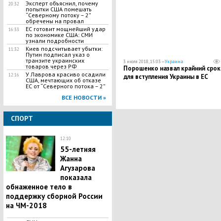
Эксперт объяснил, почему
20:32
попытки США помешать
“Северному потоку – 2”
обречены на провал
ЕС готовит мощнейший удар
16:33
по экономике США: СМИ
узнали подробности
Киев подсчитывает убытки:
11:32
Путин подписал указ о
транзите украинских
3 июля 2018, 15:03 —
Украина
товаров через РФ
Порошенко назвал крайний срок
У Лаврова красиво осадили
12:16
для вступления Украины в ЕС
США, мечтающих об отказе
ЕС от “Северного потока – 2”
ВСЕ НОВОСТИ »
СПОРТ
12:10
55-летняя
Жанна
Агузарова
показала
обнаженное тело в
поддержку сборной России
на ЧМ-2018