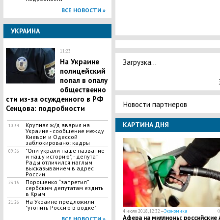
ВСЕ НОВОСТИ »
УКРАИНА
11:23
Загрузка...
На Украине
полицейский
попал в опалу
общественно
сти из-за осужденного в РФ
Новости партнеров
Сенцова: подробности
КАРТИНА ДНЯ
​Крупная ж/д авария на
10:34
Украине - сообщение между
Киевом и Одессой
заблокировано: кадры
"Они украли наше название
09:56
и нашу историю", - депутат
Рады отличился наглым
высказыванием в адрес
России
Порошенко “запретил”
23:15
сербским депутатам ездить
в Крым
На Украине предложили
21:26
"утопить Россию в водке"
4 июля 2018, 12:32 —
Экономика
Афера на миллионы: российские 
ВСЕ НОВОСТИ »