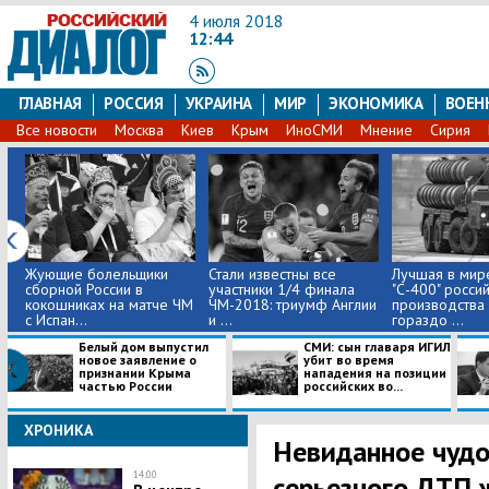
4 июля 2018
12:44
ГЛАВНАЯ
РОССИЯ
УКРАИНА
МИР
ЭКОНОМИКА
ВОЕН
Все новости
Москва
Киев
Крым
ИноСМИ
Мнение
Сирия
Жующие болельщики
Стали известны все
Лучшая в мир
сборной России в
участники 1/4 финала
"С-400" росси
кокошниках на матче ЧМ
ЧМ-2018: триумф Англии
производства 
с Испан...
и ...
гораздо ...
Белый дом выпустил
СМИ: сын главаря ИГИЛ
новое заявление о
убит во время
признании Крыма
нападения на позиции
частью России
российских во...
ХРОНИКА
Невиданное чудо
14:00
серьезного ДТП