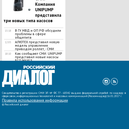
Компания
UNIPUMP
представила
три новых типа насосов
В ГУ МВД и ОП РФ обсудили
15:18
проблемы в сфере
общепита
АЛЮТЕХ представил новую
12:05
модель управления
приводом роллет, - СМИ
Как сообщают СМИ: UNIPUMP
18:10
представил новые насосы
ЕСО MAXI 5
ВСЕ НОВОСТИ »
Свидетельство о регистрации СМИ ЭЛ № ФС 77 - 68342 выдано федеральной службой по надзору в
сфере связи, информационных технологий и массовых коммуникаций (Роскомнадзор) 16.01.2017 г.
Правила использования информации
©
Российский диалог