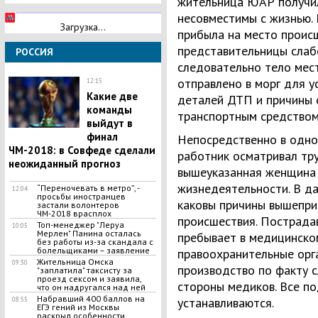
жительница ЮАР получил
несовместимы с жизнью.
Загрузка...
прибыла на место происш
представительницы слаб
РОССИЯ
следовательно тело мес
отправлено в морг для 
12:15
Какие две
деталей ДТП и причины 
команды
транспортным средством
выйдут в
финал
Непосредственно в одно
ЧМ-2018: в Совфеде сделали
работник осматривал тру
неожиданный прогноз
вышеуказанная женщина 
жизнедеятельности. В да
“Переночевать в метро”, -
12:04
просьбы иностранцев
каковы причины вышепри
застали волонтеров
ЧМ-2018 врасплох
происшествия. Пострад
Топ-менеджер "Леруа
10:05
Мерлен" Панина осталась
пребывает в медицинско
без работы из-за скандала с
болельщиками – заявление
правоохранительные орг
Жительница Омска
09:30
производство по факту 
"заплатила" таксисту за
проезд сексом и заявила,
стороны медиков. Все 
что он надругался над ней
Набравший 400 баллов на
устанавливаются.
08:55
ЕГЭ гений из Москвы
раскрыл особенности