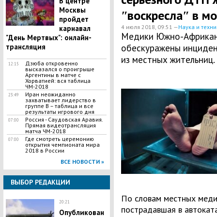
В центре
Москвы
ʺвоскреслаʺ в мо
пройдет
4 июля 2018, 09:51 —
Наука и техни
карнавал
Медики Южно-Африкан
"День Мертвых": онлайн-
трансляция
обескуражены инциден
из местных жительниц.
Дзюба откровенно
12:15
высказался о проигрыше
Аргентины в матче с
Хорватией: вся таблица
ЧМ-2018
Иран неожиданно
23:49
захватывает лидерство в
группе В – таблица и все
результаты игрового дня
Россия - Саудовская Аравия.
07:00
Прямая видеотрансляция
матча ЧМ-2018
Где смотреть церемонию
07:00
открытия чемпионата мира
2018 в России
ВСЕ НОВОСТИ »
ВЫБОР РЕДАКЦИИ
По словам местных меди
20:21
пострадавшая в автокат
Опубликован