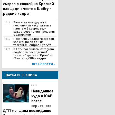
сыграв в хоккей на Красной
площади вместе с Шойгу, -
редкие кадры
Заплаканные друзья и
17:10
поклонники несут цветы в
память о Задорнове, –
кадры церемонии прощания
с сатириком
Появились кадры массовой
18:35
эвакуации людей из
торговых центров Сургута
В Сети появилась Іnstagram-
14:22
подборка последствий
“визита” урагана “Ирма” во
Флориду, США - кадры
ВСЕ НОВОСТИ »
НАУКА И ТЕХНИКА
09:51
Невиданное
чудо в ЮАР:
после
серьезного
ДТП женщина неожиданно