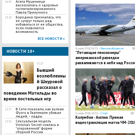
Агата Муцениеце
16:47
высказалась о здоровье
госпитализированного
Павла Прилучного
Бородина призналась, что
13:10
ее супруг только рад
избавиться от ее общества,
если появляется
возможность
ВСЕ НОВОСТИ »
4 июля 2018, 06:31 —
Военное обозрение
НОВОСТИ 18+
​"Летающие пенсионеры"
американской разведки
разваливаются в небе над Россие
15:27
подробности
Бывший
возлюбленны
й Шнуровой
рассказал о
поведении Матильды во
время постельных игр
В Сети показали, как вулкан
12:27
Фуэго в Гватемале убивал
3 июля 2018, 20:55 —
Спорт
людей, – кадры
Колумбия - Англия. Прямая
Сексуальная модель
12:32
видеотрансляция матча ЧМ-201
Victoria’s Secret снялась в
"откровенной" форме
сборной России