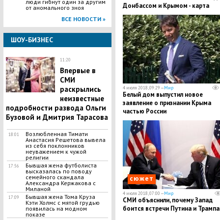
люди гибнут один за другим
Донбассом и Крымом - карта
от аномального зноя
ВСЕ НОВОСТИ »
ШОУ-БИЗНЕС
11:20
Впервые в
СМИ
раскрылись
4 июля 2018, 09:29 —
Мир
Белый дом выпустил новое
неизвестные
заявление о признании Крыма
подробности развода Ольги
частью России
Бузовой и Дмитрия Тарасова
Возлюбленная Тимати
18:01
Анастасия Решетова вывела
из себя поклонников
неуважением к чужой
религии
Бывшая жена футболиста
17:56
высказалась по поводу
семейного скандала
сюжет
Александра Кержакова с
Миланой
4 июля 2018, 07:00 —
Мир
Бывшая жена Тома Круза
17:09
СМИ объяснили, почему Запад
Кэти Холмс с мятой грудью
боится встречи Путина и Трампа
появилась на модном
показе