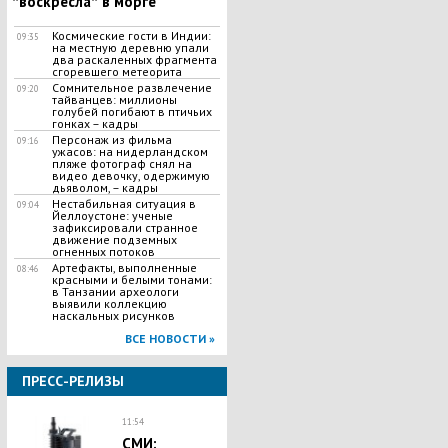
ʺвоскреслаʺ в морге
Космические гости в Индии:
09:35
на местную деревню упали
два раскаленных фрагмента
сгоревшего метеорита
Сомнительное развлечение
09:20
тайванцев: миллионы
голубей погибают в птичьих
гонках – кадры
Персонаж из фильма
09:16
ужасов: на нидерландском
пляже фотограф снял на
видео девочку, одержимую
дьяволом, – кадры
Нестабильная ситуация в
09:04
Йеллоустоне: ученые
зафиксировали странное
движение подземных
огненных потоков
Артефакты, выполненные
08:46
красными и белыми тонами:
в Танзании археологи
выявили коллекцию
наскальных рисунков
ВСЕ НОВОСТИ »
ПРЕСС-РЕЛИЗЫ
11:54
СМИ: