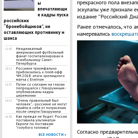
прекрасного пола внезап
ы
впечатляющи
эскулапы уже признали е
е кадры пуска
издание ʺРоссийский Диа
российских
Ранее отмечалось, что а
“бронебойщиков”, не
оставляющих противнику и
намеревались
воскрешат
шанса
Неадекватный
12:43
американский футбольный
фанат госпитализирован в
психбольницу Санкт-
Петербурга
Россияне триумфально
23:11
приблизились к плей-офф
ЧМ-2018: итоги зрелищного
матча с Египтом
Путин со слезами на глазах
11:37
попрощался с Говорухиным -
опубликованы кадры
церемонии
​“Очень правильный был
14:15
человек”, - россияне не могут
прийти в себя от потрясения
после смерти Говорухина
Как прежде не будет: Россия
16:58
поставила ультиматум
Европе по поставкам
"голубого топлива"
Согласно предварительн
ВСЕ НОВОСТИ »