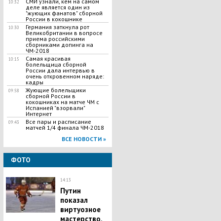
СМИ узнали, кем на самом
10:32
деле является один из
"жующих фанатов" сборной
России в кокошнике
Германия заткнула рот
10:30
Великобритании в вопросе
приема российскими
сборниками допинга на
ЧМ-2018
Самая красивая
10:15
болельщица сборной
России дала интервью в
очень откровенном наряде:
кадры
Жующие болельщики
09:58
сборной России в
кокошниках на матче ЧМ с
Испанией "взорвали"
Интернет
Все пары и расписание
09:43
матчей 1/4 финала ЧМ-2018
ВСЕ НОВОСТИ »
ФОТО
14:13
Путин
показал
виртуозное
мастерство,