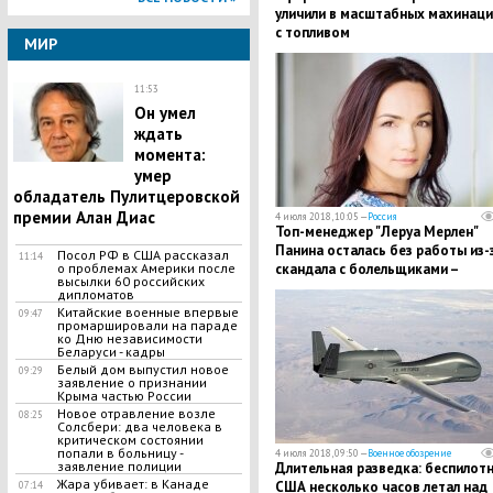
уличили в масштабных махинаци
с топливом
МИР
11:53
Он умел
ждать
момента:
умер
обладатель Пулитцеровской
премии Алан Диас
4 июля 2018, 10:05 —
Россия
Топ-менеджер "Леруа Мерлен"
Панина осталась без работы из-
Посол РФ в США рассказал
11:14
скандала с болельщиками –
о проблемах Америки после
высылки 60 российских
заявление
дипломатов
Китайские военные впервые
09:47
промаршировали на параде
ко Дню независимости
Беларуси - кадры
Белый дом выпустил новое
09:29
заявление о признании
Крыма частью России
Новое отравление возле
08:25
Солсбери: два человека в
критическом состоянии
попали в больницу -
4 июля 2018, 09:50 —
Военное обозрение
заявление полиции
Длительная разведка: беспилот
Жара убивает: в Канаде
США несколько часов летал над
07:14