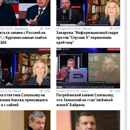
021, 14:24 —
Экономика
7845
15 марта 2021, 09:05 —
Россия
1797
ться силами с Россией на
​Захарова: "Информационной гидре
", – Кургинян назвал слабое
против "Спутник V" переломили
США
хребтину"
21, 21:54 —
Россия
1781
9 марта 2021, 12:10 —
Блоги
1703
ва ответила Соловьеву на
Погребинский заявил Соловьеву,
жение Анзова, приехавшего
что Зеленский не стал "любимой
 и с саблей
женой" Байдена