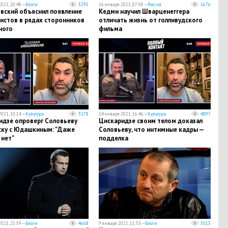
021, 20:48 —
Блоги
3295
16 января 2021, 07:00 —
Россия
1676
вский объяснил появление
Кедми научил Шварценеггера
истов в рядах сторонников
отличать жизнь от голливудского
ного
фильма
021, 10:14 —
Культура
3178
14 января 2021, 16:46 —
Культура
4897
идзе опроверг Соловьеву
Цискаридзе своим телом доказал
ску с Юдашкиным: "Даже
Соловьеву, что интимные кадры —
 нет"
подделка
021, 21:59 —
Блоги
4668
9 января 2021, 11:53 —
Блоги
3515