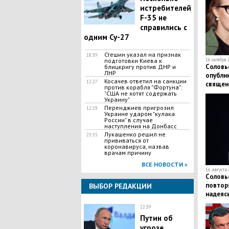
истребителей
F-35 не
справились с
одним Су-27
Стешин указал на признак
18:39
подготовки Киева к
16 октября 
Соловье
блицкригу против ДНР и
ЛНР
опубли
​Косачев ответил на санкции
12:27
священн
против корабля "Фортуна":
"США не хотят содержать
Украину"
Перенджиев пригрозил
12:19
Украине ударом "кулака
России" в случае
наступления на Донбасс
Лукашенко решил не
23:55
прививаться от
коронавируса, назвав
врачам причину
ВСЕ НОВОСТИ »
16 августа 
Соловье
повтор
ВЫБОР РЕДАКЦИИ
надеяс
22:39
Путин об
угрозе