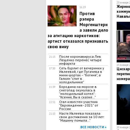
23 января 2
Жирино
16:19
коммун
Против
Наваль
рэпера
Моргенштерн
а завели дело
за агитацию наркотиков:
артист отказался признавать
свою вину
После коронавируса Лев
21:15
Лещенко перенес четыре
инфаркта
15 января 2
Сеть бурлит от вечеринки у
Цискар
17:30
Ивлеевой, где Пугачева в
перепи
мини-шортах – "богиня", а
Галкин "спит в
номера
холодильнике"
Бородина на морозе в
11:39
снегопад окунулась в
"молодильный котел":
"Ксения, Вы в сказке…"
Стал известен участник
22:51
"Евровидения - 2021" от
России
Настя Ивлеева показала
21:10
свои достижения за 10 лет:
"Машину помыла…"
ВСЕ НОВОСТИ »
10 января 2