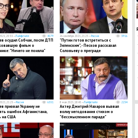
2021, 20:53 —
Лайфстайл
4179
26 сентября 2021, 21:25 —
Россия
3916
в осудил Собчак, после ДТП
"Путин готов встретиться с
ковавшую фильм о
Зеленским", - Песков рассказал
ике: "Ничего не поняла"
Соловьеву о преграде
2021, 21:25 —
Россия
6351
8 мая 2021, 18:45 —
Лайфстайл
2234
в призвал Украину не
Актер Дмитрий Назаров вызвал
ять ошибок Афганистана,
волну негодования стихом о
ь на США
"бессмысленном параде"