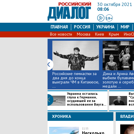
30 октября 2021
08:06
18+
ГЛАВНАЯ
РОССИЯ
УКРАИНА
МИР
Все новости
Москва
Киев
Крым
Ино
Российские гимнастки за
Дина и Арина А
два дня до конца
выбили булавам
выиграли ЧМ в Китакюсю,
золотую и сере
...
медали ...
Украина осталась
Ва
глуха к Германии,
"Су
осудившей ее за
по
использование Bayra...
всп
ХРОНИКА
ВЛАДИ
11:55
Несколько