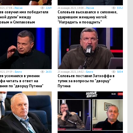
021, 17:04 —
Россия
2269
26 января 2021, 14:08 —
Россия
3352
ев озвучил имя победителя
​Соловьев высказался о силовике,
ной дуэли" между
ударившем женщину ногой:
овым и Слепаковым
"Наградить и поощрить"
021, 19:59 —
Блоги
2653
25 января 2021, 14:02 —
Блоги
5834
в усомнился в умении
Соловьев поставил Затхоффа в
фа читать в ответ на
тупик за вопросы по "дворцу"
ния по "дворцу Путина"
Путина