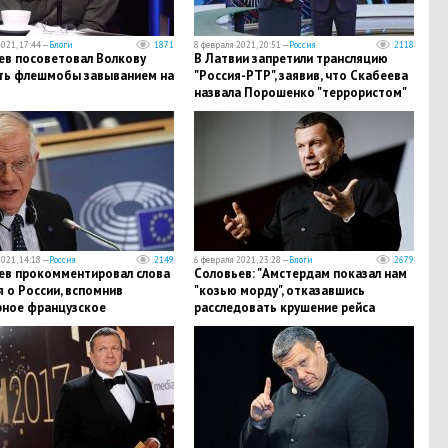
021, 17:44 —
Блоги
1871
8 февраля 2021, 20:51 —
Россия
2118
ев посоветовал Волкову
В Латвии запретили трансляцию
ть флешмобы завыванием на
"Россия-РТР", заявив, что Скабеева
назвала Порошенко "террористом"
021, 14:18 —
Россия
2149
6 февраля 2021, 23:28 —
Блоги
2679
ьев прокомментировал слова
Соловьев: "Амстердам показал нам
 о России, вспомнив
"козью морду", отказавшись
рное французское
расследовать крушение рейса
ние
MH17"