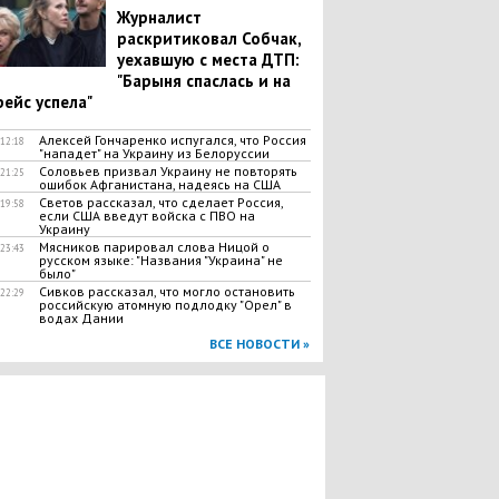
Журналист
раскритиковал Собчак,
уехавшую с места ДТП:
"Барыня спаслась и на
рейс успела"
Алексей Гончаренко испугался, что Россия
12:18
"нападет" на Украину из Белоруссии
Соловьев призвал Украину не повторять
21:25
ошибок Афганистана, надеясь на США
Светов рассказал, что сделает Россия,
19:58
если США введут войска с ПВО на
Украину
Мясников парировал слова Ницой о
23:43
русском языке: "Названия "Украина" не
было"
Сивков рассказал, что могло остановить
22:29
российскую атомную подлодку "Орел" в
водах Дании
ВСЕ НОВОСТИ »