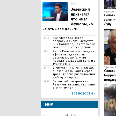
13:18
Зеленский
9 февраля 2
признался,
Соловь
что имел
замени
офшоры, но
Луну
не отмывал деньги
Экс-глава СБУ задал
13:58
вопросы о смерти депутата
ВРУ Полякова, на которые не
может ответить следствие
Антон Поляков в последнем
18:41
эфире перед смертью
рассказал, как "слугам
народа" раздавали деньги в
туалете ВРУ
Депутат ВРУ Антон Поляков
8 февраля 2
16:59
​Солов
внезапно скончался через
три дня после разоблачения
Борреля
им "Слуги народа"
популя
Зеленский раскрыл, как
18:59
выраже
Разумков за спиной готовил
его импичмент
ВСЕ НОВОСТИ »
МИР
14:15