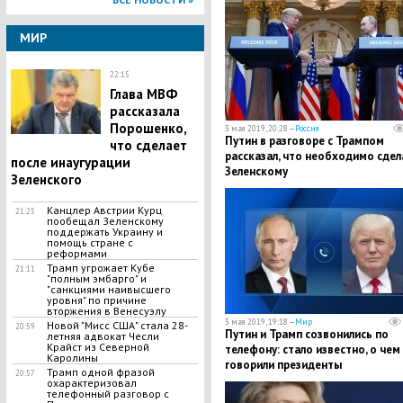
МИР
22:15
Глава МВФ
рассказала
Порошенко,
3 мая 2019, 20:28 —
Россия
Путин в разговоре с Трампом
что сделает
рассказал, что необходимо сдел
после инаугурации
Зеленскому
Зеленского
Канцлер Австрии Курц
21:25
пообещал Зеленскому
поддержать Украину и
помощь стране с
реформами
Трамп угрожает Кубе
21:11
"полным эмбарго" и
"санкциями наивысшего
уровня" по причине
вторжения в Венесуэлу
3 мая 2019, 19:18 —
Мир
Новой "Мисс США" стала 28-
20:59
Путин и Трамп созвонились по
летняя адвокат Чесли
Крайст из Северной
телефону: стало известно, о чем
Каролины
говорили президенты
Трамп одной фразой
20:57
охарактеризовал
телефонный разговор с