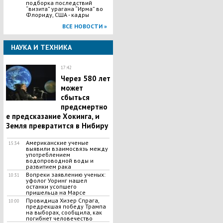
подборка последствий
“визита” урагана “Ирма” во
Флориду, США - кадры
ВСЕ НОВОСТИ »
НАУКА И ТЕХНИКА
17:42
Через 580 лет
может
сбыться
предсмертно
е предсказание Хокинга, и
Земля превратится в Нибиру
Американские ученые
15:34
выявили взаимосвязь между
употреблением
водопроводной воды и
развитием рака
Вопреки заявлению ученых:
10:31
уфолог Уоринг нашел
останки усопшего
пришельца на Марсе
Провидица Хизер Спрага,
10:00
предрекшая победу Трампа
на выборах, сообщила, как
погибнет человечество