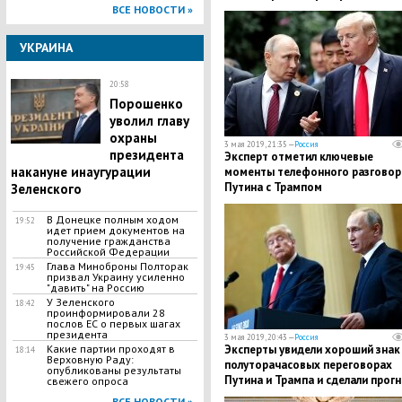
ВСЕ НОВОСТИ »
УКРАИНА
20:58
Порошенко
уволил главу
охраны
3 мая 2019, 21:35 —
Россия
президента
Эксперт отметил ключевые
накануне инаугурации
моменты телефонного разговор
Путина с Трампом
Зеленского
В Донецке полным ходом
19:52
идет прием документов на
получение гражданства
Российской Федерации
Глава Миноброны Полторак
19:45
призвал Украину усиленно
"давить" на Россию
​У Зеленского
18:42
проинформировали 28
послов ЕС о первых шагах
президента
3 мая 2019, 20:43 —
Россия
Какие партии проходят в
Эксперты увидели хороший знак
18:14
Верховную Раду:
полуторачасовых переговорах
опубликованы результаты
Путина и Трампа и сделали прогн
свежего опроса
ВСЕ НОВОСТИ »