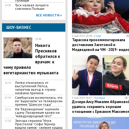
Путиным
​Туск назвал лучшего
19:39
союзника Польши
ВСЕ НОВОСТИ »
ШОУ-БИЗНЕС
3 мая 2019, 18:44 —
Спорт
19:49
​Тарасова прокомментировала
достижения Загитовой и
​Никита
Медведевой на ЧМ - 2019 - виде
Пресняков
обратился к
врачам: к
чему привело
вегетарианство музыканта
​Литва отказалась от
16:10
выступлений Лепса,
запретив въезд в страну:
названа причина
Самбурская возмутилась, что
07:59
3 мая 2019, 18:07 —
Культура
ее "вырезали" из телеверсии
Дочери Алсу Микелле Абрамово
премии "Шансон года"
удалось сохранить хорошие
На "Евровидении" оценили
22:11
отношения с Ержаном Максимом
сдачу Лазаревым крови на
"международный тест"
подробности
Звезда сериала "Игра
17:33
Престолов" Софи Тернер
вышла замуж - свежие кадры