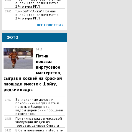
онлайн-трансляция матча
27-го тура РПЛ
"Енисей" - "Анжи". Прямая
13:00
онлайн-трансляция матча
27-го тура РПЛ
ВСЕ НОВОСТИ »
ФОТО
14:13
Путин
показал
виртуозное
мастерство,
сыграв в хоккей на Красной
площади вместе с Шойгу, -
редкие кадры
Заплаканные друзья и
17:10
поклонники несут цветы в
память о Задорнове, –
кадры церемонии прощания
с сатириком
Появились кадры массовой
18:35
эвакуации людей из
торговых центров Сургута
В Сети появилась Іnstagram-
14:22