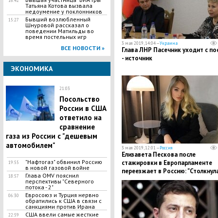
16:42
Татьяна Котова вызвала
недоумение у поклонников
Бывший возлюбленный
15:27
Шнуровой рассказал о
поведении Матильды во
время постельных игр
3 мая 2019, 14:04 —
Украина
ВСЕ НОВОСТИ »
Глава ЛНР Пасечник уходит с по
- источник
ЭКОНОМИКА
21:03
Посольство
России в США
ответило на
сравнение
газа из России с "дешевым
автомобилем"
3 мая 2019, 12:01 —
Россия
Елизавета Пескова после
"Нафтогаз" обвинил Россию
стажировки в Европарламенте
19:55
в новой газовой войне
переезжает в Россию: "Столкнул
Глава OMV пояснил
18:57
с дискриминацией и лицемерием
перспективы "Северного
потока - 2"
Евросоюз и Турция нервно
06:30
обратились к США в связи с
санкциями против Ирана
США ввели самые жесткие
22:59