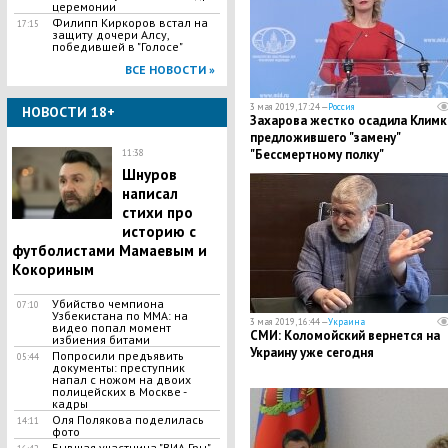
церемонии
Филипп Киркоров встал на
17:15
защиту дочери Алсу,
победившей в "Голосе"
ВСЕ НОВОСТИ »
3 мая 2019, 17:24 —
Россия
НОВОСТИ 18+
Захарова жестко осадила Климк
предложившего "замену"
"Бессмертному полку"
11:38
Шнуров
написал
стихи про
историю с
футболистами Мамаевым и
Кокориным
Убийство чемпиона
07:10
Узбекистана по MMA: на
3 мая 2019, 16:44 —
Украина
видео попал момент
СМИ: Коломойский вернется на
избиения битами
Украину уже сегодня
Попросили предъявить
05:44
документы: преступник
напал с ножом на двоих
полицейских в Москве -
кадры
Оля Полякова поделилась
14:11
фото
Бывшая участница "ВИА Гры"