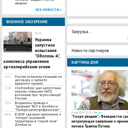
аварии
ВСЕ НОВОСТИ »
ВОЕННОЕ ОБОЗРЕНИЕ
Загрузка...
19:15
Украина
запустила
Новости партнеров
испытания
"Оболонь-А",
комплекса управления
КАРТИНА ДНЯ
артиллерийским огнем
Россия огласила позицию по
19:11
договору о запрете
ядерного оружия
Столтенберг дал напутствие
17:38
новому главкому НАТО,
вспомнив про "агрессивную"
Россию
Вскрылась правда о
13:31
"прорыве" ВСУ в Донбассе:
"Потери катастрофические"
3 мая 2019, 22:15 —
Россия
В ДНР сделали признание о
08:24
"Скоро увидим", - Венедиктов сд
"потере" огромной
территории в "серой зоне"
интригующее заявление о причи
Донбасса
звонка Трампа Путину