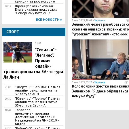
санкции за всю историю
Французская компания
20:12
Engie оказала поддержку
"Северному потоку - 2"
ВСЕ НОВОСТИ »
3 мая 2019, 10:41 —
Украина
Зеленский может разобраться с
схемами олигархов Украины: что
СПОРТ
"угрожает" Ахметову - источник
21:05
"Севилья" -
"Леганес".
Прямая
онлайн-
трансляция матча 36-го тура
Ла Лиги
3 мая 2019, 09:23 —
Украина
Коломойский жестко высказался
"Эвертон" - "Бернли". Прямая
21:00
онлайн-трансляция матча
Зеленском: "Я даже обращаться 
37-го тура АПЛ
нему не буду"
"Ювентус" - "Торино". Прямая
20:30
онлайн-трансляция матча
35-го тура Серии А
​Тарасова
18:44
прокомментировала
достижения Загитовой и
Медведевой на ЧМ - 2019 -
видео
"Рубин" - "Оренбург". Прямая
15:30