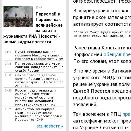
октября, передает “Росси
17:49
В эфире украинского кана
Первомай в
принятие окончательного
Париже: как
активизирует соответст
полицейские
напали на
журналиста РИА "Новости" -
новые кадры протеста
Ранее глава Константин
Путин направил важное
14:17
Варфоломей
обещал пре
послание Макрону в связи с
пожаром в соборе Нотр-Дам
По его словам, этот воп
Путин рассказал, смогут ли
17:55
санкции Запада повлиять на
В то же время в Ватика
судьбу России
Самое опасное ядерное
21:59
украинского МИДа о том
оружие России "затягивает
петлю вокруг США" - Scientific
решение украинцев получ
American
Святой Престол предпоч
Россия подготовила для
09:47
американских "стелс"-
подобного рода вопросы
истребителей сюрприз:
пилоты ВКС осваивают
заявлений.
инновационную тактику
Активистов Нацкорпуса
21:25
похитили сразу после
Тем временем в РПЦ
пре
митинга в Черкассах против
Порошенко - СМИ
автокефалии может прив
ВСЕ НОВОСТИ »
на Украине. Святые отцы 