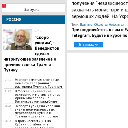
получения "независимост
захватить монастыри и ц
Загрузка...
верующих людей. На Укра
РОССИЯ
Теги:
,
,
Политика
Общество
Новости дня
Присоединяйтесь к нам в Fa
22:15
Telegram. Будьте в курсе п
"Скоро
увидим", -
В закладки
Венедиктов
сделал
интригующее заявление о
причине звонка Трампа
Путину
Эксперт отметил ключевые
21:35
моменты телефонного
разговора Путина с Трампом
В Москве неизвестные
21:00
осквернили могилу актрисы
Ирины Макаровой на
Ваганьковском кладбище
Эксперты увидели хороший
20:43
знак в полуторачасовых
переговорах Путина и
Трампа и сделали прогноз
​В трагическом ДТП на
20:33
Кубани погибли пять
человек - кадры с места