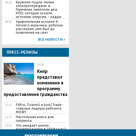
Кружили подле линии
09:20
электропередачи: в
Германии заметили два
НЛО, которые искали
источник энергии, – кадры
Удивительная история 4-
08:40
летнего мальчика: ребенок
рассказал, кем был до
появления на свет
ВСЕ НОВОСТИ »
ПРЕСС-РЕЛИЗЫ
15:58
Кипр
представил
изменения в
программу
предоставления гражданства
FXPro, Tickmill и Just2Trade -
17:51
главные лидеры рейтинга
МОФТ
Настольная книга для
11:21
патриота
Что ожидает рынок
13:02
морепродуктов в 2019 году?
ВСЕ НОВОСТИ »