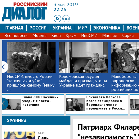
3 мая 2019
22:25
18+
ГЛАВНАЯ
РОССИЯ
УКРАИНА
МИР
ЭКОНОМИКА
ВОЕН
Все новости
Москва
Киев
Крым
ИноСМИ
Мнение
Сирия
ИноСМИ: вместо России
Коломойский осудил
Минобороны
"заткнуться и уйти"
майдан и признал, что на
опровергло
пришлось самому Гэвину
Украине идет гражданс...
информацию о
...
российских во
Си...
Глава ЛНР Пасечник
Елизавета Пескова
уходит с поста -
после стажировки в
источник
Европарламенте
переезжает в Росси...
ХРОНИКА
Патриарх Филаре
14:49
"независимость" 
День