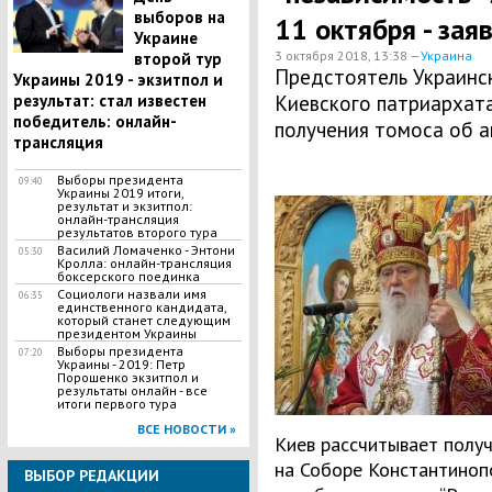
выборов на
11 октября - зая
Украине
3 октября 2018, 13:38 —
Украина
второй тур
Предстоятель Украинс
Украины 2019 - экзитпол и
результат: стал известен
Киевского патриархат
победитель: онлайн-
получения томоса об а
трансляция
Выборы президента
09:40
Украины 2019 итоги,
результат и экзитпол:
онлайн-трансляция
результатов второго тура
Василий Ломаченко - Энтони
05:30
Кролла: онлайн-трансляция
боксерского поединка
Социологи назвали имя
06:35
единственного кандидата,
который станет следующим
президентом Украины
Выборы президента
07:20
Украины - 2019: Петр
Порошенко экзитпол и
результаты онлайн - все
итоги первого тура
ВСЕ НОВОСТИ »
Киев рассчитывает получ
на Соборе Константинопо
ВЫБОР РЕДАКЦИИ