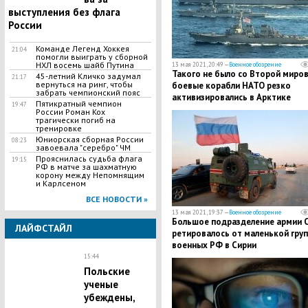
выступления без флага
России
Команде Легенд Хоккея
21:04
помогли выиграть у сборной
НХЛ восемь шайб Путина
13 мая 2021, 20:49 —
Военное обозрение
Такого не было со Второй миров
45-летний Кличко задумал
21:17
вернуться на ринг, чтобы
боевые корабли НАТО резко
забрать чемпионский пояс
активизировались в Арктике
Пятикратный чемпион
19:47
России Роман Кох
трагически погиб на
тренировке
Юниорская сборная России
08:23
завоевала "серебро" ЧМ
Прояснилась судьба флага
19:15
РФ в матче за шахматную
корону между Непомнящим
и Карлсеном
ВСЕ НОВОСТИ »
13 мая 2021, 19:37 —
Военное обозрение
Большое подразделение армии
ЛАЙФСТАЙЛ
ретировалось от маленькой гру
военных РФ в Сирии
15:44
Польские
ученые
убеждены,