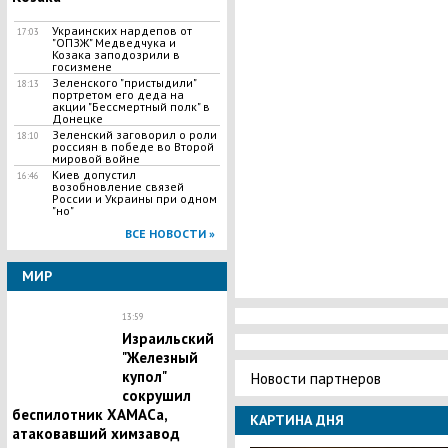
Украинских нардепов от
17:03
"ОПЗЖ" Медведчука и
Козака заподозрили в
госизмене
Зеленского "пристыдили"
18:13
портретом его деда на
акции "Бессмертный полк" в
Донецке
Зеленский заговорил о роли
18:10
россиян в победе во Второй
мировой войне
Киев допустил
16:46
возобновление связей
России и Украины при одном
"но"
ВСЕ НОВОСТИ »
МИР
13:59
Израильский
"Железный
купол"
Новости партнеров
сокрушил
беспилотник ХАМАСа,
КАРТИНА ДНЯ
атаковавший химзавод