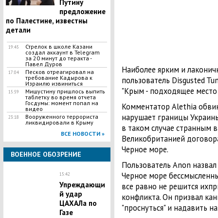
Путину
предложение
по Палестине, известны
детали
​Стрелок в школе Казани
19:45
создал аккаунт в Telegram
за 20 минут до теракта -
Павел Дуров
Наиболее ярким и лакони
Песков отреагировал на
17:04
требование Кадырова к
пользователь Disgusted Tun
Израилю извиниться
"Крым - подходящее место 
Мишустину пришлось выпить
15:59
таблетку во время отчета
Госдумы: момент попал на
Комментатор Alethia обвин
видео
нарушает границы Украины
Вооруженного террориста
23:18
ликвидировали в Крыму
в таком случае странным 
ВСЕ НОВОСТИ »
Великобританией договор
Черное море.
ВОЕННОЕ ОБОЗРЕНИЕ
Пользователь Anon назвал
Черное море бессмысленны
15:42
Упреждающи
все равно не решится ихпр
й удар
конфликта. Он призвал ка
ЦАХАЛа по
"проснуться" и надавить н
Газе