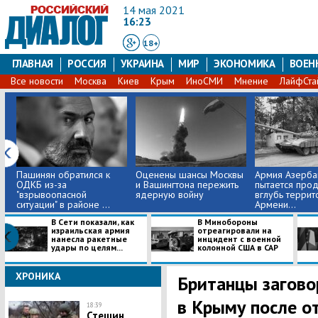
14 мая 2021
16:23
18+
ГЛАВНАЯ
РОССИЯ
УКРАИНА
МИР
ЭКОНОМИКА
ВОЕН
Все новости
Москва
Киев
Крым
ИноСМИ
Мнение
ЛайфСта
Пашинян обратился к
Оценены шансы Москвы
Армия Азерба
ОДКБ из-за
и Вашингтона пережить
пытается прод
"взрывоопасной
ядерную войну
вглубь террит
ситуации" в районе ...
Армени...
В Сети показали, как
В Минобороны
израильская армия
отреагировали на
нанесла ракетные
инцидент с военной
удары по целям...
колонной США в САР
ХРОНИКА
Британцы загово
в Крыму после о
18:39
Стешин