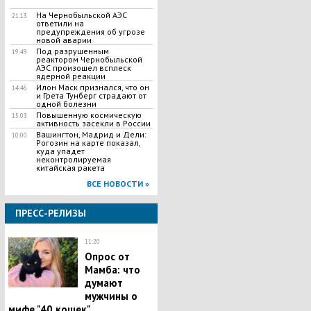
На Чернобыльской АЭС
21:13
ответили на
предупреждения об угрозе
новой аварии
Под разрушенным
19:49
реактором Чернобыльской
АЭС произошел всплеск
ядерной реакции
Илон Маск признался, что он
14:46
и Грета Тунберг страдают от
одной болезни
Повышенную космическую
15:03
активность засекли в России
Вашингтон, Мадрид и Дели:
10:00
Рогозин на карте показал,
куда упадет
неконтролируемая
китайская ракета
ВСЕ НОВОСТИ »
ПРЕСС-РЕЛИЗЫ
11:20
Опрос от
Мамба: что
думают
мужчины о
мифе "40 кошек"