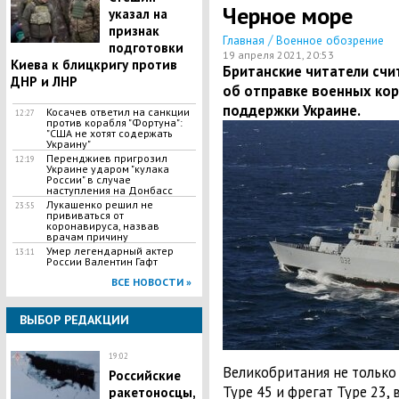
Черное море
указал на
признак
/
Главная
Военное обозрение
подготовки
19 апреля 2021, 20:53
Киева к блицкригу против
Британские читатели сч
ДНР и ЛНР
об отправке военных кор
поддержки Украине.
​Косачев ответил на санкции
12:27
против корабля "Фортуна":
"США не хотят содержать
Украину"
Перенджиев пригрозил
12:19
Украине ударом "кулака
России" в случае
наступления на Донбасс
Лукашенко решил не
23:55
прививаться от
коронавируса, назвав
врачам причину
Умер легендарный актер
13:11
России Валентин Гафт
ВСЕ НОВОСТИ »
ВЫБОР РЕДАКЦИИ
19:02
Великобритания не только
Российские
Type 45 и фрегат Type 23,
ракетоносцы,