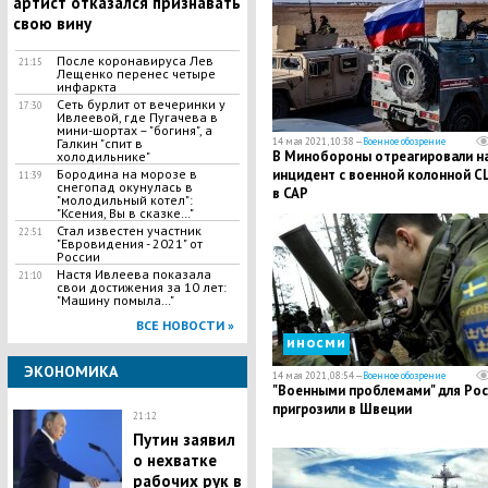
артист отказался признавать
свою вину
После коронавируса Лев
21:15
Лещенко перенес четыре
инфаркта
Сеть бурлит от вечеринки у
17:30
Ивлеевой, где Пугачева в
мини-шортах – "богиня", а
Галкин "спит в
14 мая 2021, 10:38 —
Военное обозрение
В Минобороны отреагировали н
холодильнике"
Бородина на морозе в
инцидент с военной колонной 
11:39
снегопад окунулась в
в САР
"молодильный котел":
"Ксения, Вы в сказке…"
Стал известен участник
22:51
"Евровидения - 2021" от
России
Настя Ивлеева показала
21:10
свои достижения за 10 лет:
"Машину помыла…"
ВСЕ НОВОСТИ »
иносми
ЭКОНОМИКА
14 мая 2021, 08:54 —
Военное обозрение
"Военными проблемами" для Рос
пригрозили в Швеции
21:12
Путин заявил
о нехватке
рабочих рук в