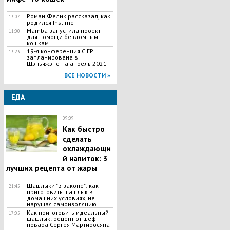
Роман Фелик рассказал, как
13:07
родился Instime
Mamba запустила проект
11:00
для помощи бездомным
кошкам
19-я конференция CIEP
13:23
запланирована в
Шэньчжэне на апрель 2021
ВСЕ НОВОСТИ »
ЕДА
09:09
Как быстро
сделать
охлаждающи
й напиток: 3
лучших рецепта от жары
Шашлыки "в законе": как
21:45
приготовить шашлык в
домашних условиях, не
нарушая самоизоляцию
Как приготовить идеальный
17:05
шашлык​: рецепт от шеф-
повара Сергея Мартиросяна