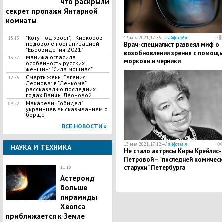
что раскрыли
секрет пропажи Янтарной
комнаты
"Коту под хвост", - Киркоров
13 мая 2021, 17:56 —
Лайфстайл
15:13
недоволен организацией
Врач-специалист развеял миф о
"Евровидения-2021"
возобновлении зрения с помощ
Манижа огласила
13:57
моркови и черники
особенность русских
женщин: "Сила мощная"
Смерть жены Евгения
12:55
Леонова: в "Ленкоме"
рассказали о последних
годах Ванды Леоновой
Макаревич "обидел"
09:22
украинцев высказыванием о
борще
ВСЕ НОВОСТИ »
13 мая 2021, 17:12 —
Лайфстайл
НАУКА И ТЕХНИКА
Не стало актрисы Киры Крейлис-
Петровой – "последней комичес
старухи" Петербурга
11:18
Астероид
больше
пирамиды
Хеопса
приближается к Земле