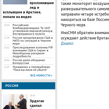
проломившие
также мониторит воздушн
лед и
разведывательного самоле
всплывшие в Арктике,
направили четыре истреби
попали на видео
находиться на базе Лосси
Черного моря.
Российские
23:34
бомбардировщики "Ту-160"
установили мировой рекорд
ИноСМИ обратили внимание
беспрерывного полета
осуждают действия британ
Россия предупредила США и
17:39
НАТО по ситуации в Черном
Диалог
.
море
Преследование колонны РФ
21:52
военными США в Сирии: в
Минобороны раскрыли
подробности
Россия дала обещание
20:04
Белоруссии
​Лукашенко о перевыборах:
12:47
"Пока вы меня не убьете"
ВСЕ НОВОСТИ »
РОССИЯ
20:50
Эрдоган
сделал