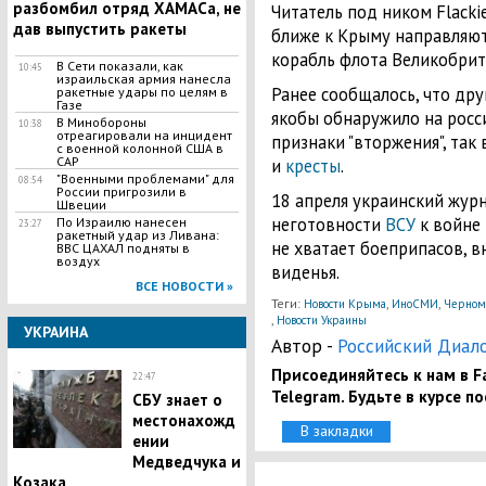
разбомбил отряд ХАМАСа, не
Читатель под ником Flacki
дав выпустить ракеты
ближе к Крыму направляю
корабль флота Великобри
В Сети показали, как
10:45
израильская армия нанесла
Ранее сообщалось, что дру
ракетные удары по целям в
Газе
якобы обнаружило на росс
В Минобороны
10:38
отреагировали на инцидент
признаки "вторжения", так
с военной колонной США в
САР
и
кресты
.
"Военными проблемами" для
08:54
России пригрозили в
18 апреля украинский жур
Швеции
неготовности
ВСУ
к войне 
По Израилю нанесен
23:27
ракетный удар из Ливана:
не хватает боеприпасов, 
ВВС ЦАХАЛ подняты в
воздух
виденья.
ВСЕ НОВОСТИ »
Теги:
,
,
Новости Крыма
ИноСМИ
Черном
,
Новости Украины
УКРАИНА
Автор -
Российский Диал
Присоединяйтесь к нам в Fa
22:47
Telegram. Будьте в курсе п
СБУ знает о
местонахожд
В закладки
ении
Медведчука и
Козака