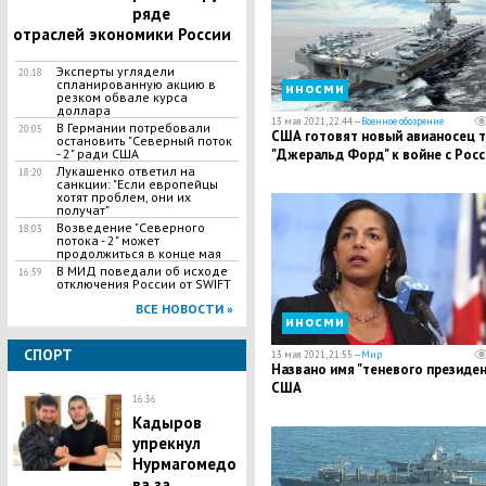
ряде
отраслей экономики России
Эксперты углядели
20:18
спланированную акцию в
иносми
резком обвале курса
доллара
13 мая 2021, 22:44 —
Военное обозрение
В Германии потребовали
20:05
США готовят новый авианосец т
остановить "Северный поток
- 2" ради США
"Джеральд Форд" к войне с Росс
Лукашенко ответил на
18:20
санкции: "Если европейцы
хотят проблем, они их
получат"
Возведение "Северного
18:03
потока - 2" может
продолжиться в конце мая
В МИД поведали об исходе
16:59
отключения России от SWIFT
ВСЕ НОВОСТИ »
иносми
СПОРТ
13 мая 2021, 21:55 —
Мир
Названо имя "теневого президен
США
16:36
Кадыров
упрекнул
Нурмагомедо
ва за