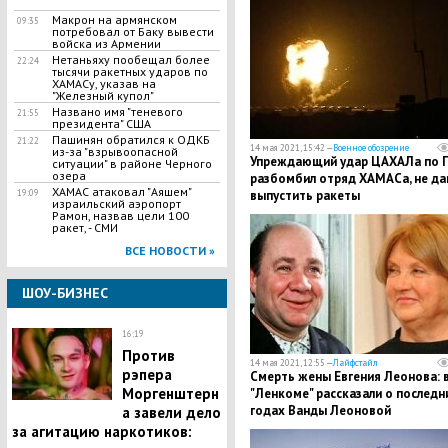
Макрон на армянском
09:35
потребовал от Баку вывести
войска из Армении
Нетаньяху пообещал более
22:24
тысячи ракетных ударов по
ХАМАСу, указав на
"Железный купол"
Названо имя "теневого
21:55
президента" США
Пашинян обратился к ОДКБ
21:22
14 мая 2021, 15:42 —
Военное обозрение
из-за "взрывоопасной
Упреждающий удар ЦАХАЛа по Г
ситуации" в районе Черного
озера
разбомбил отряд ХАМАСа, не да
ХАМАС атаковал "Аяшем"
19:09
выпустить ракеты
израильский аэропорт
Рамон, назвав цели 100
ракет, - СМИ
ВСЕ НОВОСТИ »
ШОУ-БИЗНЕС
16:19
Против
14 мая 2021, 12:55 —
Лайфстайл
рэпера
Смерть жены Евгения Леонова: 
Моргенштерн
"Ленкоме" рассказали о последн
годах Ванды Леоновой
а завели дело
за агитацию наркотиков: