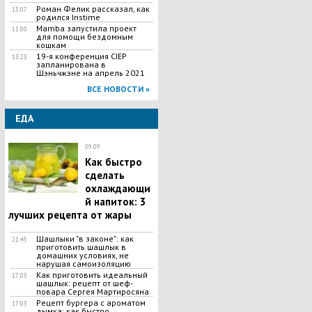
Роман Фелик рассказал, как
13:07
родился Instime
Mamba запустила проект
11:00
для помощи бездомным
кошкам
19-я конференция CIEP
13:23
запланирована в
Шэньчжэне на апрель 2021
ВСЕ НОВОСТИ »
ЕДА
09:09
Как быстро
сделать
охлаждающи
й напиток: 3
лучших рецепта от жары
Шашлыки "в законе": как
21:45
приготовить шашлык в
домашних условиях, не
нарушая самоизоляцию
Как приготовить идеальный
17:05
шашлык​: рецепт от шеф-
повара Сергея Мартиросяна
Рецепт бургера с ароматом
17:03
дымка: как быстро