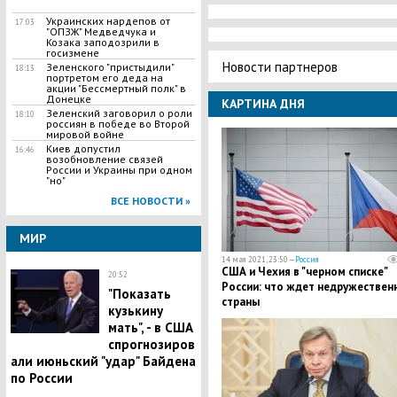
Украинских нардепов от
17:03
"ОПЗЖ" Медведчука и
Козака заподозрили в
госизмене
Новости партнеров
Зеленского "пристыдили"
18:13
портретом его деда на
акции "Бессмертный полк" в
Донецке
КАРТИНА ДНЯ
Зеленский заговорил о роли
18:10
россиян в победе во Второй
мировой войне
Киев допустил
16:46
возобновление связей
России и Украины при одном
"но"
ВСЕ НОВОСТИ »
МИР
14 мая 2021, 23:50 —
Россия
США и Чехия в "черном списке"
20:52
России: что ждет недружествен
"Показать
страны
кузькину
мать", - в США
спрогнозиров
али июньский "удар" Байдена
по России