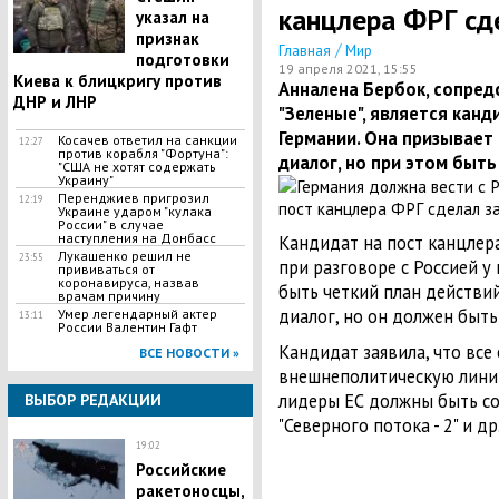
канцлера ФРГ сд
указал на
признак
/
Главная
Мир
подготовки
19 апреля 2021, 15:55
Киева к блицкригу против
Анналена Бербок, сопредс
ДНР и ЛНР
"Зеленые", является канд
Германии. Она призывает 
​Косачев ответил на санкции
12:27
против корабля "Фортуна":
диалог, но при этом быть
"США не хотят содержать
Украину"
Перенджиев пригрозил
12:19
Украине ударом "кулака
России" в случае
наступления на Донбасс
Кандидат на пост канцлера
Лукашенко решил не
23:55
при разговоре с Россией у
прививаться от
коронавируса, назвав
быть четкий план действи
врачам причину
диалог, но он должен быть
Умер легендарный актер
13:11
России Валентин Гафт
Кандидат заявила, что вс
ВСЕ НОВОСТИ »
внешнеполитическую линию
лидеры ЕС должны быть со
ВЫБОР РЕДАКЦИИ
"Северного потока - 2" и д
19:02
Российские
ракетоносцы,