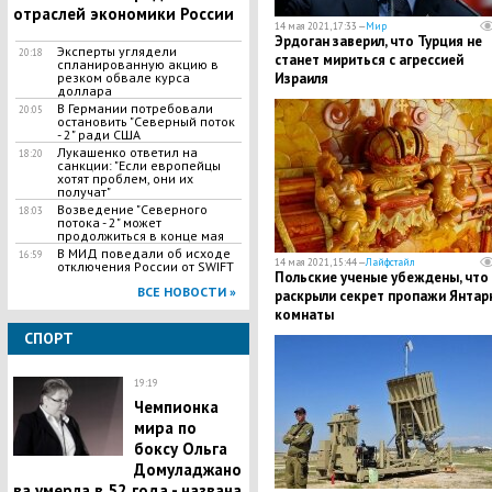
отраслей экономики России
14 мая 2021, 17:33 —
Мир
Эрдоган заверил, что Турция не
Эксперты углядели
20:18
станет мириться с агрессией
спланированную акцию в
резком обвале курса
Израиля
доллара
В Германии потребовали
20:05
остановить "Северный поток
- 2" ради США
Лукашенко ответил на
18:20
санкции: "Если европейцы
хотят проблем, они их
получат"
Возведение "Северного
18:03
потока - 2" может
продолжиться в конце мая
В МИД поведали об исходе
16:59
14 мая 2021, 15:44 —
Лайфстайл
отключения России от SWIFT
Польские ученые убеждены, что
ВСЕ НОВОСТИ »
раскрыли секрет пропажи Янтар
комнаты
СПОРТ
19:19
Чемпионка
мира по
боксу Ольга
Домуладжано
ва умерла в 52 года - названа