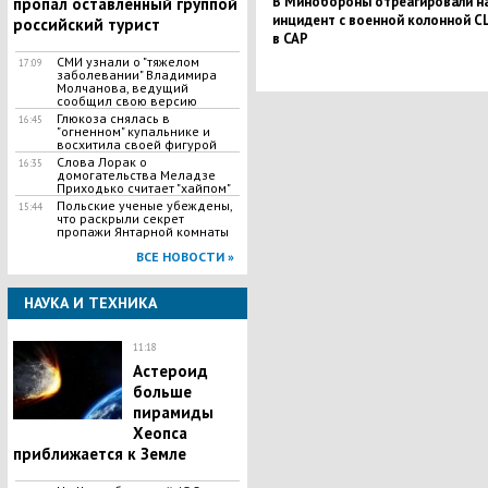
В Минобороны отреагировали н
пропал оставленный группой
инцидент с военной колонной 
российский турист
в САР
СМИ узнали о "тяжелом
17:09
заболевании" Владимира
Молчанова, ведущий
сообщил свою версию
Глюкоза снялась в
16:45
"огненном" купальнике и
восхитила своей фигурой
Слова Лорак о
16:35
домогательства Меладзе
Приходько считает "хайпом"
Польские ученые убеждены,
15:44
что раскрыли секрет
пропажи Янтарной комнаты
ВСЕ НОВОСТИ »
НАУКА И ТЕХНИКА
11:18
Астероид
больше
пирамиды
Хеопса
приближается к Земле