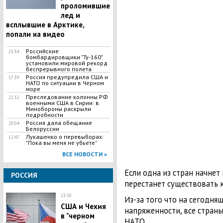
проломившие
лед и
всплывшие в Арктике,
попали на видео
Российские
23:34
бомбардировщики "Ту-160"
установили мировой рекорд
беспрерывного полета
Россия предупредила США и
17:39
НАТО по ситуации в Черном
море
Преследование колонны РФ
21:52
военными США в Сирии: в
Минобороны раскрыли
подробности
Россия дала обещание
20:04
Белоруссии
​Лукашенко о перевыборах:
12:47
"Пока вы меня не убьете"
ВСЕ НОВОСТИ »
Если одна из стран начнет
РОССИЯ
перестанет существовать к
23:50
Из-за того что на сегодня
США и Чехия
напряженности, все стран
в "черном
НАТО.