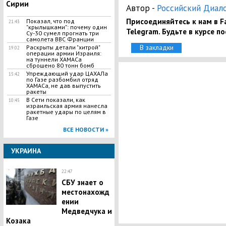
Сирии
Автор -
Российский Диал
Присоединяйтесь к нам в Fa
Показал, что под
21:43
"крылышками": почему один
Telegram. Будьте в курсе п
Су-30 сумел прогнать три
самолета ВВС Франции
В закладки
Раскрыты детали "хитрой"
19:02
операции армии Израиля:
на туннели ХАМАСа
сброшено 80 тонн бомб
Упреждающий удар ЦАХАЛа
15:42
по Газе разбомбил отряд
ХАМАСа, не дав выпустить
ракеты
В Сети показали, как
10:45
израильская армия нанесла
ракетные удары по целям в
Газе
ВСЕ НОВОСТИ »
УКРАИНА
22:47
СБУ знает о
местонахожд
ении
Медведчука и
Козака