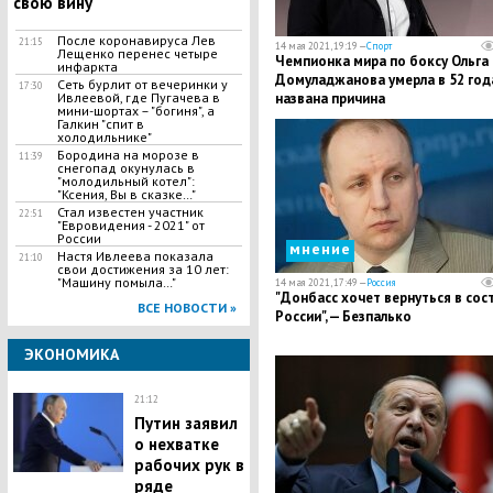
свою вину
После коронавируса Лев
21:15
14 мая 2021, 19:19 —
Спорт
Лещенко перенес четыре
Чемпионка мира по боксу Ольга
инфаркта
Домуладжанова умерла в 52 года
Сеть бурлит от вечеринки у
17:30
Ивлеевой, где Пугачева в
названа причина
мини-шортах – "богиня", а
Галкин "спит в
холодильнике"
Бородина на морозе в
11:39
снегопад окунулась в
"молодильный котел":
"Ксения, Вы в сказке…"
Стал известен участник
22:51
"Евровидения - 2021" от
России
мнение
Настя Ивлеева показала
21:10
свои достижения за 10 лет:
"Машину помыла…"
14 мая 2021, 17:49 —
Россия
"Донбасс хочет вернуться в сос
ВСЕ НОВОСТИ »
России", — Безпалько
ЭКОНОМИКА
21:12
Путин заявил
о нехватке
рабочих рук в
ряде