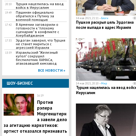
Турция нацелилась на ввод
20:10
войск в Иерусалим
Пашинян официально
19:49
обратился к Путину за
14 мая 2021, 21:11 —
Блоги
военной помощью
Пушков раскрыл цель Эрдогана
В Армении заговорили о
17:42
после выпада в адрес Израиля
готовности к "плохому
сценарию" в конфликте с
Азербайджаном
Эрдоган заверил, что Турция
17:33
не станет мириться с
агрессией Израиля
Израильский "Железный
13:59
купол" сокрушил
беспилотник ХАМАСа,
атаковавший химзавод
ВСЕ НОВОСТИ »
ШОУ-БИЗНЕС
14 мая 2021, 20:10 —
Мир
Турция нацелилась на ввод войск
Иерусалим
16:19
Против
рэпера
Моргенштерн
а завели дело
за агитацию наркотиков:
артист отказался признавать