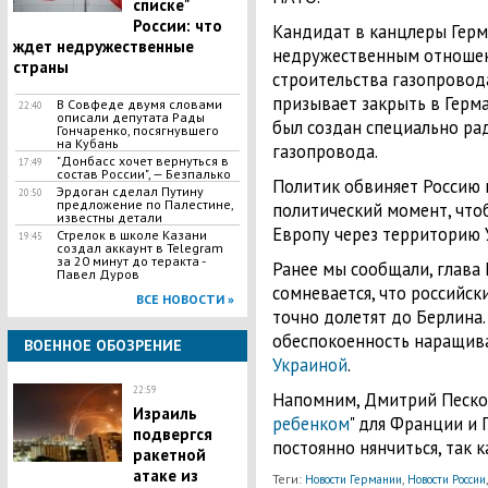
списке"
России: что
Кандидат в канцлеры Герм
ждет недружественные
недружественным отношен
страны
строительства газопровода
призывает закрыть в Герм
В Совфеде двумя словами
22:40
описали депутата Рады
был создан специально ра
Гончаренко, посягнувшего
на Кубань
газопровода.
"Донбасс хочет вернуться в
17:49
состав России", — Безпалько
Политик обвиняет Россию в
Эрдоган сделал Путину
20:50
предложение по Палестине,
политический момент, чтоб
известны детали
Европу через территорию 
​Стрелок в школе Казани
19:45
создал аккаунт в Telegram
за 20 минут до теракта -
Ранее мы сообщали, глава
Павел Дуров
сомневается, что российск
ВСЕ НОВОСТИ »
точно долетят до Берлина
обеспокоенность наращив
ВОЕННОЕ ОБОЗРЕНИЕ
Украиной
.
22:59
Напомним, Дмитрий Песков
Израиль
ребенком
" для Франции и 
подвергся
постоянно нянчиться, так к
ракетной
атаке из
Теги:
,
Новости Германии
Новости России