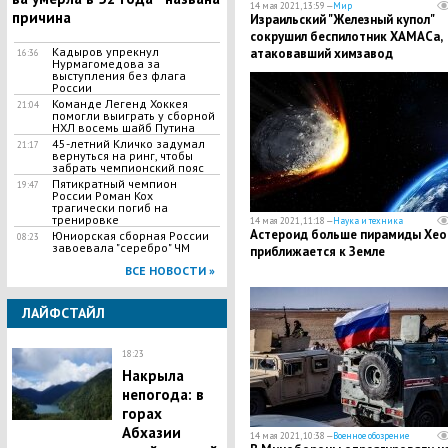
14 мая 2021, 13:59 —
Мир
причина
Израильский "Железный купол"
сокрушил беспилотник ХАМАСа,
Кадыров упрекнул
атаковавший химзавод
16:36
Нурмагомедова за
выступления без флага
России
Команде Легенд Хоккея
21:04
помогли выиграть у сборной
НХЛ восемь шайб Путина
45-летний Кличко задумал
21:17
вернуться на ринг, чтобы
забрать чемпионский пояс
Пятикратный чемпион
19:47
России Роман Кох
трагически погиб на
тренировке
14 мая 2021, 11:18 —
Наука и техника
Астероид больше пирамиды Хео
Юниорская сборная России
08:23
завоевала "серебро" ЧМ
приближается к Земле
ВСЕ НОВОСТИ »
ЛАЙФСТАЙЛ
18:23
Накрыла
непогода: в
горах
Абхазии
14 мая 2021, 10:38 —
Военное обозрение