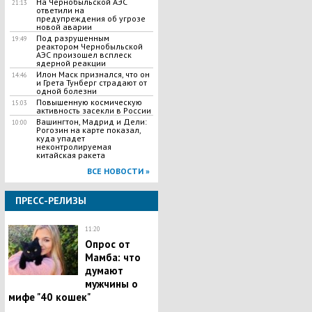
На Чернобыльской АЭС
21:13
ответили на
предупреждения об угрозе
новой аварии
Под разрушенным
19:49
реактором Чернобыльской
АЭС произошел всплеск
ядерной реакции
Илон Маск признался, что он
14:46
и Грета Тунберг страдают от
одной болезни
Повышенную космическую
15:03
активность засекли в России
Вашингтон, Мадрид и Дели:
10:00
Рогозин на карте показал,
куда упадет
неконтролируемая
китайская ракета
ВСЕ НОВОСТИ »
ПРЕСС-РЕЛИЗЫ
11:20
Опрос от
Мамба: что
думают
мужчины о
мифе "40 кошек"