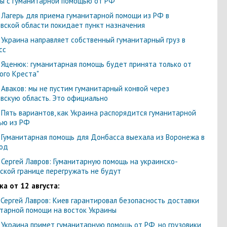
ы с гуманитарной помощью от РФ
-
Лагерь для приема гуманитарной помощи из РФ в
вской области покидает пункт назначения
-
Украина направляет собственный гуманитарный груз в
сс
-
Яценюк: гуманитарная помощь будет принята только от
ого Креста"
-
Аваков: мы не пустим гуманитарный конвой через
вскую область. Это официально
-
Пять вариантов, как Украина распорядится гуманитарной
ью из РФ
-
Гуманитарная помощь для Донбасса выехала из Воронежа в
од
-
Сергей Лавров: Гуманитарную помощь на украинско-
ской границе перегружать не будут
а от 12 августа:
-
Сергей Лавров: Киев гарантировал безопасность доставки
тарной помощи на восток Украины
-
Украина примет гуманитарную помощь от РФ, но грузовики