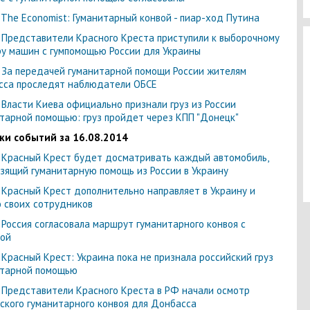
- The Economist: Гуманитарный конвой - пиар-ход Путина
- Представители Красного Креста приступили к выборочному
у машин с гумпомощью России для Украины
- За передачей гуманитарной помощи России жителям
сса проследят наблюдатели ОБСЕ
-
Власти Киева официально признали груз из России
тарной помощью: груз пройдет через КПП "Донецк"
ки событий за 16.08.2014
-
Красный Крест будет досматривать каждый автомобиль,
зящий гуманитарную помощь из России в Украину
-
Красный Крест дополнительно направляет в Украину и
 своих сотрудников
- Россия согласовала маршрут гуманитарного конвоя с
ой
- Красный Крест: Украина пока не признала российский груз
итарной помощью
- Представители Красного Креста в РФ начали осмотр
ского гуманитарного конвоя для Донбасса