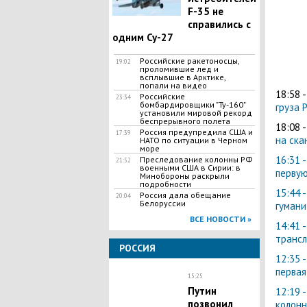
F-35 не
справились с
одним Су-27
Российские ракетоносцы,
19:02
проломившие лед и
всплывшие в Арктике,
попали на видео
18:58 
Российские
23:34
бомбардировщики "Ту-160"
груза 
установили мировой рекорд
беспрерывного полета
18:08 
Россия предупредила США и
17:39
на ска
НАТО по ситуации в Черном
море
16:31 
Преследование колонны РФ
21:52
военными США в Сирии: в
первую
Минобороны раскрыли
подробности
15:44 
Россия дала обещание
20:04
Белоруссии
гумани
ВСЕ НОВОСТИ »
14:41 
трансл
РОССИЯ
12:35 
первая
15:25
Путин
12:19 
позвонил
колонн