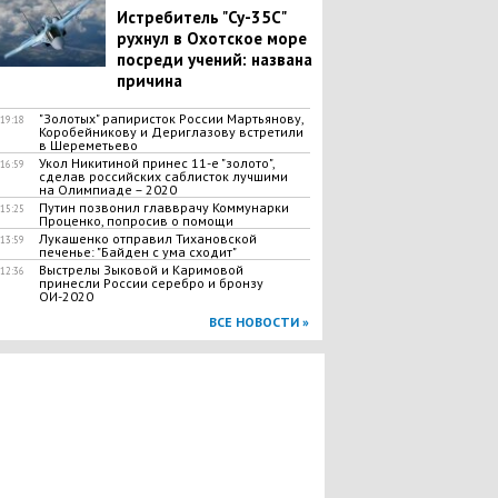
Истребитель "Су-35С"
рухнул в Охотское море
посреди учений: названа
причина
"Золотых" рапиристок России Мартьянову,
19:18
Коробейникову и Дериглазову встретили
в Шереметьево
Укол Никитиной принес 11-е "золото",
16:59
сделав российских саблисток лучшими
на Олимпиаде – 2020
Путин позвонил главврачу Коммунарки
15:25
Проценко, попросив о помощи
Лукашенко отправил Тихановской
13:59
печенье: "Байден с ума сходит"
Выстрелы Зыковой и Каримовой
12:36
принесли России серебро и бронзу
ОИ-2020
ВСЕ НОВОСТИ »