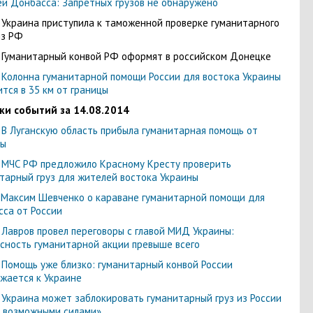
й Донбасса: Запретных грузов не обнаружено
- Украина приступила к таможенной проверке гуманитарного
из РФ
- Гуманитарный конвой РФ оформят в российском Донецке
- Колонна гуманитарной помощи России для востока Украины
тся в 35 км от границы
ки событий за 14.08.2014
- В Луганскую область прибыла гуманитарная помощь от
ны
- МЧС РФ предложило Красному Кресту проверить
тарный груз для жителей востока Украины
- Максим Шевченко о караване гуманитарной помощи для
са от России
- Лавров провел переговоры с главой МИД Украины:
сность гуманитарной акции превыше всего
- Помощь уже близко: гуманитарный конвой России
жается к Украине
- Украина может заблокировать гуманитарный груз из России
 возможными силами»