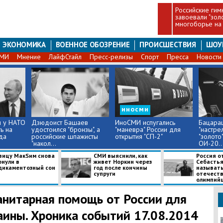
Российские гим
завоевали "зол
многоборье на
ЭКОНОМИКА
ВОЕННОЕ ОБОЗРЕНИЕ
ПРОИСШЕСТВИЯ
ШОУ
СМИ
Мнение
ЛайфСтайл
Пресс-релизы
Спорт
Пресса
Новости
иносми
л у НАТО
Дзюдоист Башаев
ИноСМИ испугались
Бацара
ь на
удостоился "бронзы", а
"маневра" России для
"настре
да
российские шпажисты
открытия "СП-2"
"золото"
"накол...
ОИ-20..
вицу МакSим снова
СМИ выяснили, как
Россия о
рнули в
живет Норкин через
Себастья
дикаментозный сон
год после кончины
называт
супруги
отечест
олимпийце
анитарная помощь от России для
аины. Хроника событий 17.08.2014