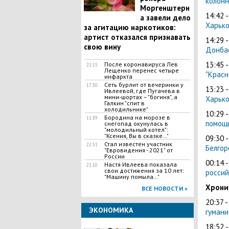
колонн
Моргенштерн
14:42 
а завели дело
Харько
за агитацию наркотиков:
артист отказался признавать
14:29 
свою вину
Донба
13:45 
После коронавируса Лев
21:15
Лещенко перенес четыре
"Красн
инфаркта
Сеть бурлит от вечеринки у
17:30
13:23 
Ивлеевой, где Пугачева в
мини-шортах – "богиня", а
Харько
Галкин "спит в
холодильнике"
10:29 
Бородина на морозе в
11:39
помощ
снегопад окунулась в
"молодильный котел":
"Ксения, Вы в сказке…"
09:30 
Стал известен участник
22:51
Белгор
"Евровидения - 2021" от
России
00:14 
Настя Ивлеева показала
21:10
свои достижения за 10 лет:
россий
"Машину помыла…"
Хроник
ВСЕ НОВОСТИ »
20:37 
ЭКОНОМИКА
гумани
18:52 