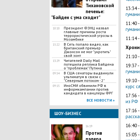
Тихановской
13:34 
печенье:
гумани
"Байден с ума сходит"
11:40 
Президент ФЗНЦ назвал
гумани
10:10
главные причины роста
террористической угрозы в
11:14 
Мозамбике
В Сеть попало видео, как
15:22
Хроник
британский премьер
Джонсон не мог "укротить"
свой зонт
21:10 
Читателей Daily Mail
13:29
потешила реплика Байдена
19:37 
о "проблемах" Путина
гумани
В США сенаторы выдвинули
09:54
ультиматум в связи с
19:10 
"Северным потоком - 2"
ИноСМИ обвинили РФ в
курс с
09:15
информкампании против
кандидата в канцлеры ФРГ
17:56 
ВСЕ НОВОСТИ »
из РФ
17:16 
ШОУ-БИЗНЕС
расска
16:40 
16:19
Против
15:05 
рэпера