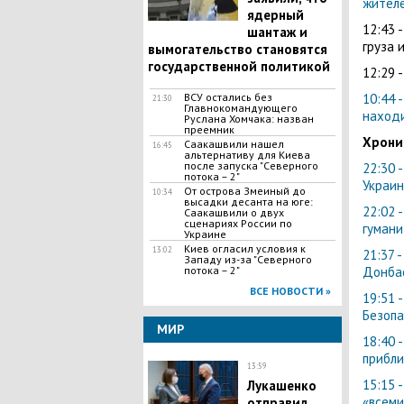
жителе
ядерный
12:43 
шантаж и
груза 
вымогательство становятся
государственной политикой
12:29 
ВСУ остались без
10:44 
21:30
Главнокомандующего
находи
Руслана Хомчака: назван
преемник
Хрони
Саакашвили нашел
16:45
альтернативу для Киева
после запуска "Северного
22:30 
потока – 2"
Украи
​От острова Змеиный до
10:34
высадки десанта на юге:
22:02 
Саакашвили о двух
сценариях России по
гумани
Украине
Киев огласил условия к
13:02
21:37 
Западу из-за "Северного
потока – 2"
Донбас
ВСЕ НОВОСТИ »
19:51 
Безопа
МИР
18:40 
прибли
13:59
15:15 
Лукашенко
«всеми
отправил