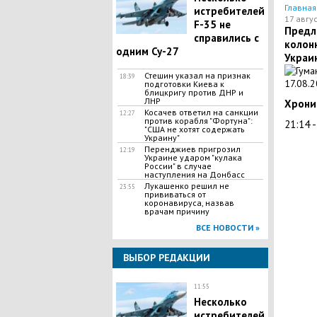
Главная
истребителей
17 авгус
F-35 не
Предл
справились с
колон
одним Су-27
Украин
Стешин указал на признак
18:39
подготовки Киева к
блицкригу против ДНР и
ЛНР
Хрони
​Косачев ответил на санкции
12:27
против корабля "Фортуна":
21:14 
"США не хотят содержать
Украину"
Перенджиев пригрозил
12:19
Украине ударом "кулака
России" в случае
наступления на Донбасс
Лукашенко решил не
23:55
прививаться от
коронавируса, назвав
врачам причину
ВСЕ НОВОСТИ »
ВЫБОР РЕДАКЦИИ
11:55
Несколько
истребителей