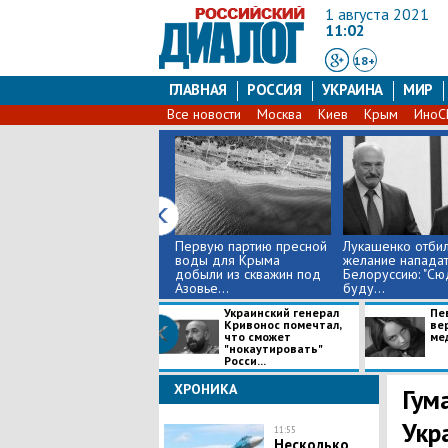
1 августа 2021
11:02
18+
ГЛАВНАЯ
РОССИЯ
УКРАИНА
МИР
Все новости
Москва
Киев
Крым
Ино
Первую партию пресной
Лукашенко отби
воды для Крыма
желание нападат
добыли из скважин под
Белоруссию: "Сю
Азовье...
буду...
Украинский генерал
Пе
Кривонос помечтал,
ве
что сможет
ме
"нокаутировать"
Росси...
ХРОНИКА
Гум
Укр
11:55
Несколько