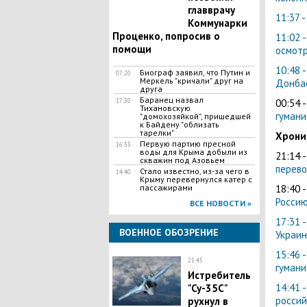
главврачу
11:37 
Коммунарки
Проценко, попросив о
11:02 
помощи
осмотр
10:48 
Биограф заявил, что Путин и
07:20
Меркель "кричали" друг на
Донба
друга
Баранец назвал
17:30
00:54 
Тихановскую
гумани
"домохозяйкой", пришедшей
к Байдену "облизать
тарелки"
Хрони
Первую партию пресной
16:33
воды для Крыма добыли из
21:14 
скважин под Азовьем
перево
Стало известно, из-за чего в
14:40
Крыму перевернулся катер с
пассажирами
18:40 
Россию
ВСЕ НОВОСТИ »
17:31 
ВОЕННОЕ ОБОЗРЕНИЕ
Украин
15:46 
21:45
гуман
Истребитель
14:41 
"Су-35С"
россий
рухнул в