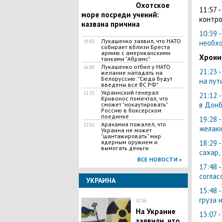
Охотское
11:57 
море посреди учений:
контро
названа причина
10:39 
Лукашенко заявил, что НАТО
необхо
19:03
собирает вблизи Бреста
армию с американскими
Хрони
танками "Абрамс"
Лукашенко отбил у НАТО
16:00
21:23 
желание нападать на
Белоруссию: "Сюда будут
на пут
введены все ВС РФ"
Украинский генерал
11:25
21:12 
Кривонос помечтал, что
в Донб
сможет "нокаутировать"
Россию в боксерском
поединке
19:28 
Арахамия пожалел, что
22:02
желающ
Украина не может
"шантажировать" мир
ядерным оружием и
18:29 
вымогать деньги
сахар,
ВСЕ НОВОСТИ »
17:48 
соглас
УКРАИНА
15:48 
груза 
12:56
На Украине
13:07 
заявили, что