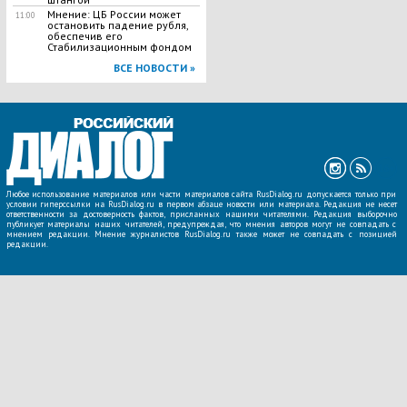
Мнение: ЦБ России может
11:00
остановить падение рубля,
обеспечив его
Стабилизационным фондом
ВСЕ НОВОСТИ »
Любое использование материалов или части материалов сайта RusDialog.ru допускается только при
условии гиперссылки на RusDialog.ru в первом абзаце новости или материала. Редакция не несет
ответственности за достоверность фактов, присланных нашими читателями. Редакция выборочно
публикует материалы наших читателей, предупреждая, что мнения авторов могут не совпадать с
мнением редакции. Мнение журналистов RusDialog.ru также может не совпадать с позицией
редакции.