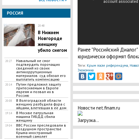
РОССИЯ
20:48
В Нижнем
Новгороде
женщину
Ранее "Российский Диалог"
убило снегом
юридически оформят блока
Навальный не смог
20:27
подтвердить порочащих
Теги:
,
Крым после референдума
Новос
сведений из своих
Экономика
антикоррупционных
материалов: суд обязал его
выплатить компенсацию
Путин предложил защиту
20:14
притесняемым в Европе
евреям и позвал их в
Россию
В Волгоградской области
20:08
женщину разбудила фура с
Новости net.finam.ru
яйцами, влетевшая в ее дом
В Москве патрульная
19:14
машина ГИБДД сбила
Загрузка...
женщину
ВВС России преследовали в
19:04
воздушном пространстве
Крыма иностранный
военный самолет