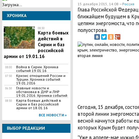
15 декабря 2015, 14:08 —
Россия
Загрузка...
Глава Российской Федерац
ХРОНИКА
ближайшем будущем в Кры
цепями энергомоста, что 
08:30
полуострова.
Карта боевых
действий в
Сирии и баз
российской
армии от 19.01.16
Война в Сирии. Хроника
08:00
событий 19.01.16
Кризис отношений России и
07:30
Турции. Хроника событий
19.01.2016
Главные новости и
06:30
обстановка в ДНР и ЛНР
19.01.2016. Хроника событий
Карта боевых действий в
08:30
Сирии и баз российской
Сегодня, 15 декабря, сост
армии от 18.01.16
второй линии энергомоста
ВСЕ НОВОСТИ »
весной начнутся работы е
которых Крым будет получ
ВЫБОР РЕДАКЦИИ
"Уже в апреле-мае нужно б