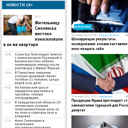
НОВОСТИ 18+
20:27
Жительницу
иносми
Смоленска
жестоко
19 января 2016, 11:38 —
Наука и техника
изнасиловали
Шокирующие результаты
исследования: кокаин заставляе
в ее же квартире
мозг поедать себя
Солистка "Блестящих" вместе
18:40
с композитором Пугачевой и
Билана жестоко избили
начинающую певицу после
разговора о Жанне Фриске
В Пакистане смертник
14:46
устроил кровавый теракт:
погибли 11 человек, среди
жертв есть дети
На Калужском шоссе
09:30
маршрутка врезалась в
грузовик: семеро
19 января 2016, 11:25 —
Экономика
пострадавших
Продукция Ирана претендует ст
В Свердловской области 20-
20:42
заменителем турецкой для Росси
летняя мать утопила
полуторамесячную дочь за
депутат
ее плач и спрятала тело в
кладовке
Анна Семенович в
17:26
купальнике
продемонстрировала