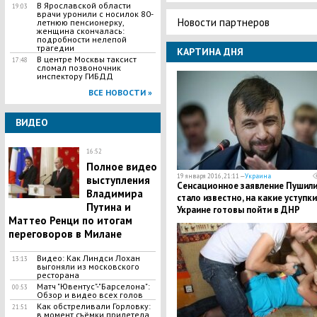
В Ярославской области
19:03
врачи уронили с носилок 80-
Новости партнеров
летнюю пенсионерку,
женщина скончалась:
подробности нелепой
трагедии
КАРТИНА ДНЯ
В центре Москвы таксист
17:48
сломал позвоночник
инспектору ГИБДД
ВСЕ НОВОСТИ »
ВИДЕО
16:52
Полное видео
19 января 2016, 21:11 —
Украина
выступления
Сенсационное заявление Пушили
Владимира
стало известно, на какие уступки
Путина и
Украине готовы пойти в ДНР
Маттео Ренци по итогам
переговоров в Милане
Видео: Как Линдси Лохан
13:13
выгоняли из московского
ресторана
Матч "Ювентус"-"Барселона":
00:53
Обзор и видео всех голов
Как обстреливали Горловку:
21:51
в момент съёмки прилетела