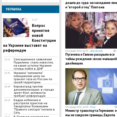
дошла до суда: на заседание яви
и "второй отец" Платона
УКРАИНА
21:17
Вопрос
принятия
новой
Конституции
на Украине выставят на
референдум
19 января 2016, 16:35 —
Шоу-бизнес
Пугачева и Галкин раскрыли все
тайны рождения своих малышей
Сенсационное заявление
21:11
Пушилина: стало известно,
двойняшек
на какие уступки Украине
готовы пойти в ДНР
Украина "заломила"
20:45
невиданную цену на
транзит газа из России по
своей территории
Кировоград против
18:44
декоммунизации: в городе
зреет бунт, активисты
требуют референдум
Кадры избиения и
18:19
расстрела туристов на
Закарпатье боевиками
19 января 2016, 16:03 —
Мир
"Правого сектора" попали в
Министр транспорта Германии: е
Сеть
мы не закроем границы, Европа
В Донецке шокировали
13:15