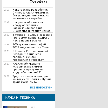
Фотофакт
Новаторские разработки:
23:01
DM поразила снимками яхт
будущего, напоминающих
космические корабли
Нашумевший скандал
19:48
между Аваковым и
Саакашвили породил
множество интернет-мемов
В Москве на улице Покровка
00:52
прогремел взрыв: кадры с
места происшествия
100 лучших фотографий
23:39
2015 года по версии Time
В Кривом Роге настоящий
17:31
"Майдан": активисты
пытались с силой
прорваться в горсовет
NASA опубликовало
00:57
исторические снимки
процесса прилунения
модуля "Аполлон-12"
Эрдоган с персиками, три
20:37
кошки, смех Обамы и Путина:
яркие моменты G20
ВСЕ НОВОСТИ »
НАУКА И ТЕХНИКА
19:02