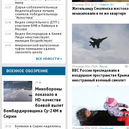
мина
19 января 2016, 20:27 —
Новости 18+
Дарья-соблазнительница:
11:20
Жительницу Смоленска жестоко
Видеоподборка лучших
изнасиловали в ее же квартире
снимков победительницы
"Холостяка"
Видео смертельного ДТП с
16:48
участием БМВ и байкера в
Москве
Видео беспорядков в Киеве:
22:45
Люди неистовствуют,
милиция бездействует
Американской выпускнице
19:42
туфли помешали удачно
закончить школу
ВСЕ НОВОСТИ »
19 января 2016, 19:04 —
Россия
ВВС России преследовали в
ВОЕННОЕ ОБОЗРЕНИЕ
воздушном пространстве Крыма
иностранный военный самолет
19:48
Минобороны
показало в
HD-качестве
боевой вылет
бомбардировщика Су-24М в
Сирии
Боевики в Сирии надеялись
18:58
19 января 2016, 18:50 —
Шоу-бизнес