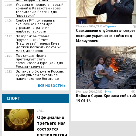
Украина отправила первый
15:50
конвой в Казахстан через
территорию России для
"проверки"
Совбез РФ: ситуация в
14:06
экономике напрямую
19 января 2016, 09:13 —
Украина
угрожает стратегии
Саакашвили опубликовал секре
нацбезопасности
позиции украинских войск под
"Газпром" выставил
13:22
"кругленький" счет
Мариуполем
"Нафтогазу": теперь Киев
должен погасить почти 32
млрд долларов
Продукция Ирана
11:25
претендует стать
заменителем турецкой для
России - депутат
Зюганов о бюджете России:
10:32
кучка упырей захватила
национальное богатство
ВСЕ НОВОСТИ »
19 января 2016, 08:00 —
Мир
Война в Сирии. Хроника событий
СПОРТ
19.01.16
17:51
Официально:
третьего мая
состоятся
президентски