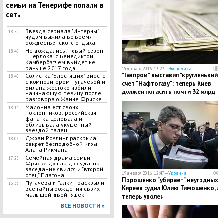
семьи на Тенерифе попали в
сеть
Звезда сериала "Интерны"
18:50
чудом выжила во время
рождественского отдыха
Не дождались: новый сезон
18:49
"Шерлока" с Бенедиктом
Камбербэтчем выйдет не
раньше 2017 года
19 января 2016, 13:22 —
Экономика
"Газпром" выставил "кругленький
Солистка "Блестящих" вместе
18:40
с композитором Пугачевой и
счет "Нафтогазу": теперь Киев
Билана жестоко избили
должен погасить почти 32 млрд
начинающую певицу после
разговора о Жанне Фриске
долларов
Мадонна ест своих
18:11
поклонников: российская
фанатка целовала и
облизывала укушенный
звездой палец
Джоан Роулинг раскрыла
18:08
секрет бесподобной игры
Алана Рикмана
Семейная драма семьи
17:23
Фриске дошла до суда: на
заседание явился и "второй
19 января 2016, 12:47 —
Украина
отец" Платона
Порошенко "убирает" неугодных
Пугачева и Галкин раскрыли
16:35
Киреев судил Юлию Тимошенко, 
все тайны рождения своих
малышей-двойняшек
теперь уволен
ВСЕ НОВОСТИ »