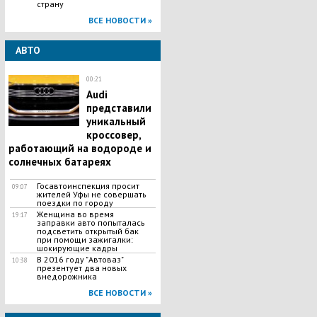
страну
ВСЕ НОВОСТИ »
АВТО
00:21
Audi
представили
уникальный
кроссовер,
работающий на водороде и
солнечных батареях
Госавтоинспекция просит
09:07
жителей Уфы не совершать
поездки по городу
Женщина во время
19:17
заправки авто попыталась
подсветить открытый бак
при помощи зажигалки:
шокирующие кадры
В 2016 году "Автоваз"
10:38
презентует два новых
внедорожника
ВСЕ НОВОСТИ »