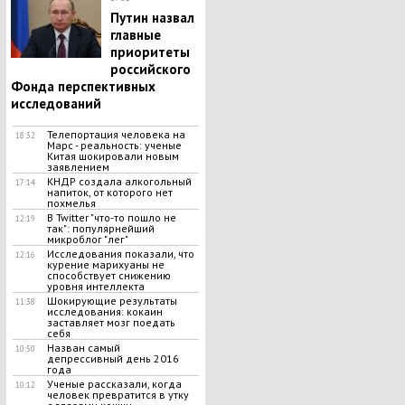
Путин назвал
главные
приоритеты
российского
Фонда перспективных
исследований
Телепортация человека на
18:32
Марс - реальность: ученые
Китая шокировали новым
заявлением
КНДР создала алкогольный
17:14
напиток, от которого нет
похмелья
В Twitter "что-то пошло не
12:19
так": популярнейший
микроблог "лег"
Исследования показали, что
12:16
курение марихуаны не
способствует снижению
уровня интеллекта
Шокирующие результаты
11:38
исследования: кокаин
заставляет мозг поедать
себя
Назван самый
10:50
депрессивный день 2016
года
Ученые рассказали, когда
10:12
человек превратится в утку