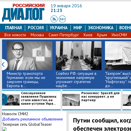
19 января 2016
21:23
ГЛАВНАЯ
РОССИЯ
УКРАИНА
МИР
ЭКОНОМИКА
ВОЕН
Все новости
Москва
Санкт-Петербург
Киев
Крым
ИноСМИ
Министр транспорта
Совбез РФ: ситуация в
"Газпром" выст
Германии: если мы не
экономике напрямую
"кругленький" 
закроем границы,
угрожает стратегии
"Нафтогазу": 
Европа в...
нацбе...
до...
Сенсационное
Роскосмос: SpaceX для
заявление Пушилина:
нас конкурент, а не
стало известно, на
партнер
какие уступки Укра...
Новости СМИ2
Путин сообщил, ког
Добавить рекламное обьявление
Тизерная сеть GlobalTeaser
обеспечен электроэ