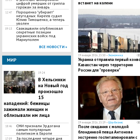
встанет на колени
цифрой умерших от гриппа
горожан за январь
Порошенко "убирает"
12:47
неугодных: Киреев судил
Юлию Тимошенко, а теперь
уволен
Саакашвили опубликовал
09:13
секретные позиции
украинских войск под
Мариуполем
ВСЕ НОВОСТИ »
19 января 2016, 15:50 —
Экономика
Украина отправила первый конво
МИР
Казахстан через территорию
России для "проверки"
19:24
В Хельсинки
на Новый год
произошло
15
нападений: беженцы
зажимали женщин и
облизывали им лица
19 января 2016, 15:19 —
Шоу-бизнес
СМИ признали Эрдогана
После свидания с молодой
18:46
самым популярным
блондинкой певца Антонова
политиком в Европе
экстренно госпитализировали с
За последние четыре дня
17:09