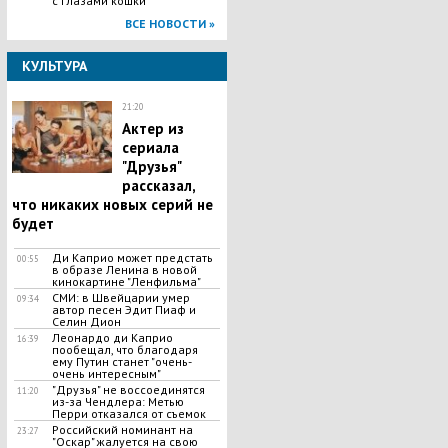
с глазами кошки
ВСЕ НОВОСТИ »
КУЛЬТУРА
21:20
Актер из
сериала
"Друзья"
рассказал,
что никаких новых серий не
будет
Ди Каприо может предстать
00:55
в образе Ленина в новой
кинокартине "Ленфильма"
СМИ: в Швейцарии умер
09:34
автор песен Эдит Пиаф и
Селин Дион
Леонардо ди Каприо
16:39
пообещал, что благодаря
ему Путин станет "очень-
очень интересным"
"Друзья" не воссоединятся
11:20
из-за Чендлера: Метью
Перри отказался от съемок
Российский номинант на
23:27
"Оскар" жалуется на свою