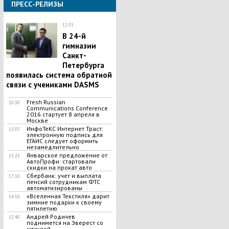
ПРЕСС-РЕЛИЗЫ
12:55
В 24-й
гимназии
Санкт-
Петербурга
появилась система обратной
связи с учениками DASMS
Fresh Russian
10:30
Communications Conference
2016 стартует 8 апреля в
Москве
ИнфоТеКС Интернет Траст:
15:05
электронную подпись для
ЕГАИС следует оформить
незамедлительно
Январское предложение от
15:25
АвтоПрофи: стартовали
скидки на прокат авто
Сбербанк: учет и выплата
17:10
пенсий сотрудникам ФТС
автоматизированы
«Вселенная Текстиля» дарит
14:50
зимние подарки к своему
пятилетию
Андрей Родичев
12:40
поднимется на Эверест со
штангой