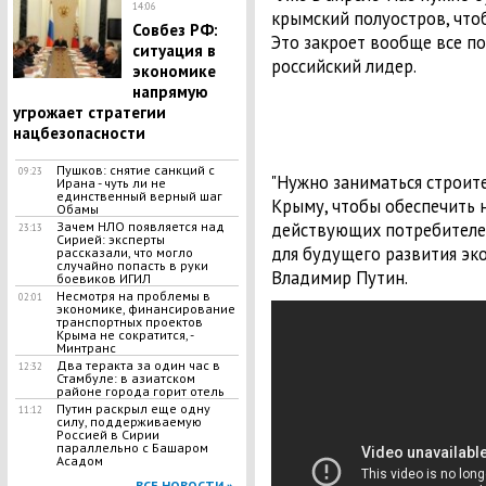
14:06
крымский полуостров, что
Совбез РФ:
Это закроет вообще все по
ситуация в
российский лидер.
экономике
напрямую
угрожает стратегии
нацбезопасности
Пушков: снятие санкций с
09:23
"Нужно заниматься строит
Ирана - чуть ли не
единственный верный шаг
Крыму, чтобы обеспечить 
Обамы
действующих потребителей,
Зачем НЛО появляется над
23:13
Сирией: эксперты
для будущего развития эко
рассказали, что могло
случайно попасть в руки
Владимир Путин.
боевиков ИГИЛ
Несмотря на проблемы в
02:01
экономике, финансирование
транспортных проектов
Крыма не сократится, -
Минтранс
Два теракта за один час в
12:32
Стамбуле: в азиатском
районе города горит отель
Путин раскрыл еще одну
11:12
силу, поддерживаемую
Россией в Сирии
параллельно с Башаром
Асадом
ВСЕ НОВОСТИ »