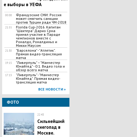
е выборы в УЕФА
Французские СМИ: Россия
00:08
может смягчить санкции
против Турции ради ЧМ-2018
Florida Cup-2016. Капитан
21:55
"Шахтера" Дарио Срна
принял участие в Параде
чемпионов вместе с
Роналдо, Роналдиньо и
Микки Маусом
"Барселона" - "Атлетик".
21:30
Прямая видео-трансляция
матча
​"Ливерпуль" – "Манчестер
19:15
Юнайтед" - 0:1. Видео гола и
обзор всего матча
"Ливерпуль" - "Манчестер
17:13
Юнайтед". Прямая видео-
трансляция матча
ВСЕ НОВОСТИ »
ФОТО
22:43
Сильнейший
снегопад в
Москве.