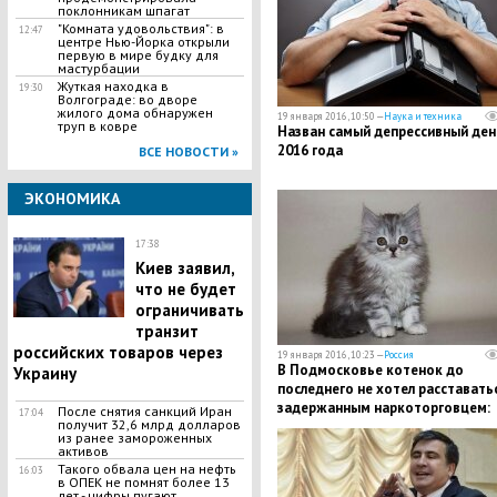
поклонникам шпагат
"Комната удовольствия": в
12:47
центре Нью-Йорка открыли
первую в мире будку для
мастурбации
Жуткая находка в
19:30
Волгограде: во дворе
жилого дома обнаружен
19 января 2016, 10:50 —
Наука и техника
труп в ковре
Назван самый депрессивный ден
2016 года
ВСЕ НОВОСТИ »
ЭКОНОМИКА
17:38
Киев заявил,
что не будет
ограничивать
транзит
российских товаров через
19 января 2016, 10:23 —
Россия
В Подмосковье котенок до
Украину
последнего не хотел расставатьс
задержанным наркоторговцем:
​После снятия санкций Иран
17:04
получит 32,6 млрд долларов
трогательные кадры попали в се
из ранее замороженных
активов
Такого обвала цен на нефть
16:03
в ОПЕК не помнят более 13
лет - цифры пугают