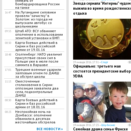
убежать от
Звезда сериала "Интерны" чудом
бомбардировщика России
на танке
выжила во время рождественск
На Луганщине силовики
отдыха
16:47
провели "зачистку" в
Золотом: из города не
выпускали автобус со
школьниками
Штаб АТО: ВСУ обвиняют
09:55
ополчение в использовании
зенитной установки и БМП
Карта боевых действий в
08:30
Сирии и баз российской
армии от 19.01.16
Столтенберг: НАТО увеличит
18:48
присутствие своих сил в
Польше уже в июле после
19 января 2016, 17:51 —
Спорт
саммита в Варшаве
Официально: третьего мая
Турецкие военные ударили
17:01
состоятся президентские выбор
залповым огнем по ДАИШ
УЕФА
за обстрел школы
Ожесточенные
11:15
столкновения в Сирии:
оппозиция захватила два
села, подконтрольные
ДАИШ
Карта боевых действий в
08:30
Сирии и баз российской
армии от 18.01.16
Неспокойная ночь на
08:23
Донбассе: ополчение
обвинили в десятках
жесточайших обстрелов
19 января 2016, 17:23 —
Шоу-бизнес
Семейная драма семьи Фриске
ВСЕ НОВОСТИ »