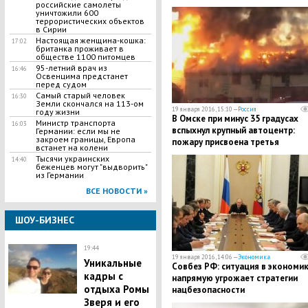
российские самолеты
серьезным диагнозом
уничтожили 600
террористических объектов
в Сирии
​Настоящая женщина-кошка:
17:02
британка проживает в
обществе 1100 питомцев
​95-летний врач из
16:46
Освенцима предстанет
перед судом
​Самый старый человек
16:30
Земли скончался на 113-ом
19 января 2016, 15:10 —
Россия
году жизни
В Омске при минус 35 градусах
Министр транспорта
16:03
вспыхнул крупный автоцентр:
Германии: если мы не
закроем границы, Европа
пожару присвоена третья
встанет на колени
категория
Тысячи украинских
14:40
беженцев могут "выдворить"
из Германии
ВСЕ НОВОСТИ »
ШОУ-БИЗНЕС
19:44
19 января 2016, 14:06 —
Экономика
Уникальные
Совбез РФ: ситуация в экономи
кадры с
напрямую угрожает стратегии
отдыха Ромы
нацбезопасности
Зверя и его