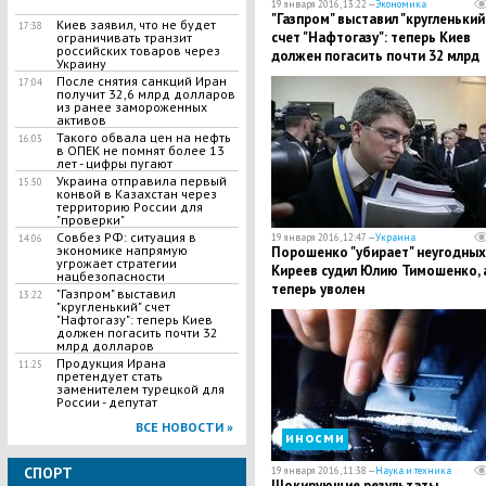
19 января 2016, 13:22 —
Экономика
"Газпром" выставил "кругленький
Киев заявил, что не будет
17:38
счет "Нафтогазу": теперь Киев
ограничивать транзит
российских товаров через
должен погасить почти 32 млрд
Украину
долларов
​После снятия санкций Иран
17:04
получит 32,6 млрд долларов
из ранее замороженных
активов
Такого обвала цен на нефть
16:03
в ОПЕК не помнят более 13
лет - цифры пугают
Украина отправила первый
15:50
конвой в Казахстан через
территорию России для
"проверки"
Совбез РФ: ситуация в
19 января 2016, 12:47 —
Украина
14:06
экономике напрямую
Порошенко "убирает" неугодных
угрожает стратегии
Киреев судил Юлию Тимошенко, 
нацбезопасности
теперь уволен
"Газпром" выставил
13:22
"кругленький" счет
"Нафтогазу": теперь Киев
должен погасить почти 32
млрд долларов
Продукция Ирана
11:25
претендует стать
заменителем турецкой для
России - депутат
ВСЕ НОВОСТИ »
иносми
СПОРТ
19 января 2016, 11:38 —
Наука и техника
Шокирующие результаты