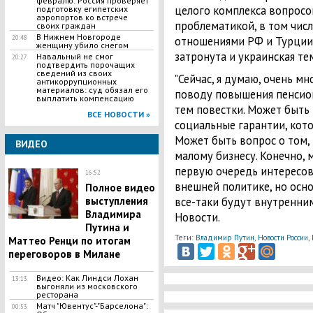
февралю: Россия проверяет
целого комплекса вопросо
подготовку египетских
аэропортов ко встрече
проблематикой, в том числ
своих граждан
В Нижнем Новгороде
отношениями РФ и Турции. 
20:48
женщину убило снегом
затронута и украинская те
Навальный не смог
20:27
подтвердить порочащих
сведений из своих
"Сейчас, я думаю, очень мн
антикоррупционных
материалов: суд обязал его
поводу повышения пенсион
выплатить компенсацию
тем повестки. Может быть 
ВСЕ НОВОСТИ »
социальные гарантии, кото
Может быть вопрос о том, 
ВИДЕО
малому бизнесу. Конечно,
первую очередь интересова
16:52
внешней политике, но осно
Полное видео
все-таки будут внутренним
выступления
Владимира
Новости.
Путина и
Теги:
,
,
Владимир Путин
Новости России
Маттео Ренци по итогам
переговоров в Милане
Видео: Как Линдси Лохан
13:13
выгоняли из московского
ресторана
Матч "Ювентус"-"Барселона":
00:53