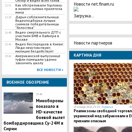
Обзор и видео всех голов
Новости net.finam.ru
Как обстреливали Горловку:
21:51
в момент съёмки прилетела
мина
Загрузка...
Дарья-соблазнительница:
11:20
Видеоподборка лучших
снимков победительницы
"Холостяка"
Видео смертельного ДТП с
16:48
участием БМВ и байкера в
Москве
Новости партнеров
Видео беспорядков в Киеве:
22:45
Люди неистовствуют,
милиция бездействует
КАРТИНА ДНЯ
Американской выпускнице
19:42
туфли помешали удачно
закончить школу
ВСЕ НОВОСТИ »
ВОЕННОЕ ОБОЗРЕНИЕ
19:48
Минобороны
показало в
19 января 2016, 23:24 —
Украина
Реалии зоны свободной торговл
HD-качестве
украинский мед забраковали в Е
боевой вылет
признали опасным
бомбардировщика Су-24М в
Сирии