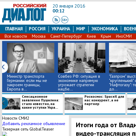
20 января 2016
00:12
ГЛАВНАЯ
РОССИЯ
УКРАИНА
МИР
ЭКОНОМИКА
ВОЕН
Все новости
Москва
Санкт-Петербург
Киев
Крым
ИноСМИ
Министр транспорта
Совбез РФ: ситуация в
"Газпром" выст
Германии: если мы не
экономике напрямую
"кругленький" 
закроем границы,
угрожает стратегии
"Нафтогазу": 
Европа в...
нацбе...
до...
Сенсационное
Роскосмос: SpaceX для
заявление Пушилина:
нас конкурент, а не
стало известно, на
партнер
какие уступки Укра...
Новости СМИ2
Итоги года от Влад
Добавить рекламное обьявление
Тизерная сеть GlobalTeaser
видео-трансляция 