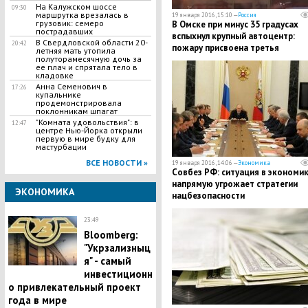
На Калужском шоссе
09:30
маршрутка врезалась в
19 января 2016, 15:10 —
Россия
грузовик: семеро
В Омске при минус 35 градусах
пострадавших
вспыхнул крупный автоцентр:
В Свердловской области 20-
20:42
пожару присвоена третья
летняя мать утопила
категория
полуторамесячную дочь за
ее плач и спрятала тело в
кладовке
Анна Семенович в
17:26
купальнике
продемонстрировала
поклонникам шпагат
"Комната удовольствия": в
12:47
центре Нью-Йорка открыли
первую в мире будку для
мастурбации
ВСЕ НОВОСТИ »
19 января 2016, 14:06 —
Экономика
Совбез РФ: ситуация в экономи
напрямую угрожает стратегии
ЭКОНОМИКА
нацбезопасности
23:49
Bloomberg:
"Укрзализныц
я" - самый
инвестиционн
о привлекательный проект
года в мире