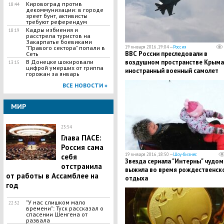
Кировоград против
18:44
декоммунизации: в городе
зреет бунт, активисты
требуют референдум
Кадры избиения и
18:19
расстрела туристов на
Закарпатье боевиками
19 января 2016, 19:04 —
Россия
"Правого сектора" попали в
ВВС России преследовали в
Сеть
воздушном пространстве Крыма
В Донецке шокировали
13:15
цифрой умерших от гриппа
иностранный военный самолет
горожан за январь
ВСЕ НОВОСТИ »
МИР
23:54
Глава ПАСЕ:
Россия сама
19 января 2016, 18:50 —
Шоу-бизнес
себя
Звезда сериала "Интерны" чудом
отстранила
выжила во время рождественск
от работы в Ассамблее на
отдыха
год
"У нас слишком мало
22:52
времени": Туск рассказал о
спасении Шенгена от
развала