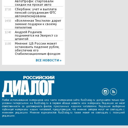
АвтоПрофи: стартовали
скидки на прокат авто
Сбербанк: учет и выплата
17:10
пенсий сотрудникам ФТС
автоматизированы
«Вселенная Текстиля» дарит
14:50
зимние подарки к своему
пятилетию
Андрей Родичев
12:40
поднимется на Эверест со
штангой
Мнение: ЦБ России может
11:00
остановить падение рубля,
обеспечив его
Стабилизационным фондом
ВСЕ НОВОСТИ »
Любое использование материалов или части материалов сайта RusDialog.ru допускается только при
условии гиперссылки на RusDialog.ru в первом абзаце новости или материала. Редакция не несет
ответственности за достоверность фактов, присланных нашими читателями. Редакция выборочно
публикует материалы наших читателей, предупреждая, что мнения авторов могут не совпадать с
мнением редакции. Мнение журналистов RusDialog.ru также может не совпадать с позицией
редакции.