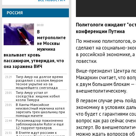
РОССИЯ
Политологи ожидают "ост
00:00
конференции Путина
В
метрополите
По мнению политологов, о
не Москвы
сделают на социально-эко
мужчина
в российской экономике, 
вкалывает кровь
повестки.
пассажирам, утверждая, что
она заражена ВИЧ
Вице-президент Центра по
Макаркин считает, что воп
Тигр Амур на долгое время
23:29
разделил с козлом Амуром
к двум большим блокам —
тесное укрытие из-за
мощнейшего снегопада
внешнеполитическому.
Тигр Амур устал от
23:05
соседства: хищник избил
В первом случае речь пойд
козла Тимура
В Ханты-Мансийске
23:05
экономику в условиях дал
неизвестный мужчина хотел
зарезать трех школьниц при
что будет с гарантиями со
помощи мачете
вопрос как раз сейчас оче
Роскомнадзор пожизненно
22:44
заблокировали Rutor и еще
эксперт. Во внешнеполитич
12 торрент-трекеров
В Египте ждут россиян к
можно ждать вопросов об 
21:51