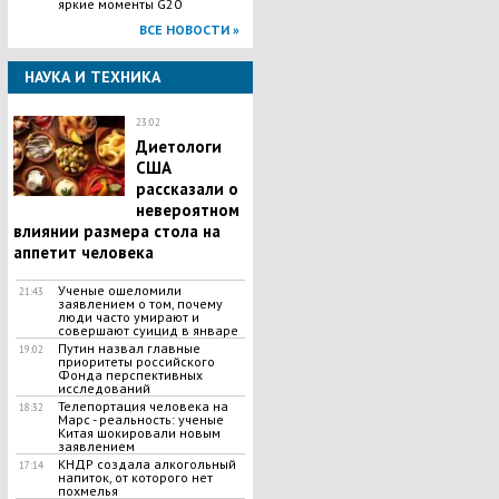
яркие моменты G20
ВСЕ НОВОСТИ »
НАУКА И ТЕХНИКА
23:02
Диетологи
США
рассказали о
невероятном
влиянии размера стола на
аппетит человека
Ученые ошеломили
21:43
заявлением о том, почему
люди часто умирают и
совершают суицид в январе
Путин назвал главные
19:02
приоритеты российского
Фонда перспективных
исследований
Телепортация человека на
18:32
Марс - реальность: ученые
Китая шокировали новым
заявлением
КНДР создала алкогольный
17:14
напиток, от которого нет
похмелья