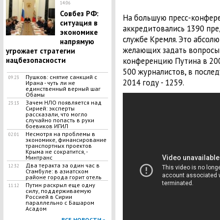
14:06
Совбез РФ:
На большую пресс-конфер
ситуация в
аккредитовались 1390 пре
экономике
службе Кремля. Это абсолю
напрямую
желающих задать вопросы п
угрожает стратегии
конференцию Путина в 20
нацбезопасности
500 журналистов, в послед
Пушков: снятие санкций с
09:23
2014 году - 1259.
Ирана - чуть ли не
единственный верный шаг
Обамы
Зачем НЛО появляется над
23:13
Сирией: эксперты
рассказали, что могло
случайно попасть в руки
боевиков ИГИЛ
Несмотря на проблемы в
02:01
экономике, финансирование
транспортных проектов
Крыма не сократится, -
Минтранс
Два теракта за один час в
12:32
Стамбуле: в азиатском
районе города горит отель
Путин раскрыл еще одну
11:12
силу, поддерживаемую
Россией в Сирии
параллельно с Башаром
Асадом
ВСЕ НОВОСТИ »