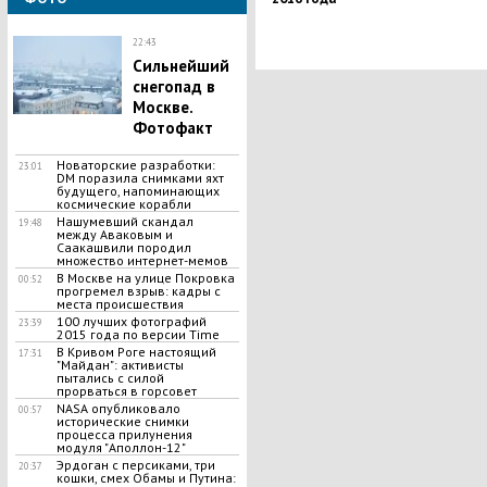
22:43
Сильнейший
снегопад в
Москве.
Фотофакт
Новаторские разработки:
23:01
DM поразила снимками яхт
будущего, напоминающих
космические корабли
Нашумевший скандал
19:48
между Аваковым и
Саакашвили породил
множество интернет-мемов
В Москве на улице Покровка
00:52
прогремел взрыв: кадры с
места происшествия
100 лучших фотографий
23:39
2015 года по версии Time
В Кривом Роге настоящий
17:31
"Майдан": активисты
пытались с силой
прорваться в горсовет
NASA опубликовало
00:57
исторические снимки
процесса прилунения
модуля "Аполлон-12"
Эрдоган с персиками, три
20:37
кошки, смех Обамы и Путина: