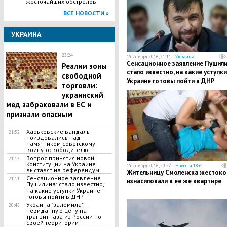
жесточайших обстрелов
ВСЕ НОВОСТИ »
УКРАИНА
23:24
19 января 2016, 21:11 —
Украина
Сенсационное заявление Пушили
Реалии зоны
стало известно, на какие уступки
свободной
Украине готовы пойти в ДНР
торговли:
украинский
мед забраковали в ЕС и
признали опасным
Харьковские вандалы
21:52
поиздевались над
памятником советскому
воину-освободителю
Вопрос принятия новой
21:17
Конституции на Украине
19 января 2016, 20:27 —
Новости 18+
выставят на референдум
Жительницу Смоленска жестоко
Сенсационное заявление
21:11
изнасиловали в ее же квартире
Пушилина: стало известно,
на какие уступки Украине
готовы пойти в ДНР
Украина "заломила"
20:45
невиданную цену на
транзит газа из России по
своей территории