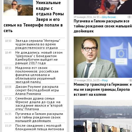
Уникальные
кадры с
отдыха Ромы
19 января 2016, 16:35 —
Шоу-бизнес
Зверя и его
Пугачева и Галкин раскрыли все
семьи на Тенерифе попали в
тайны рождения своих малышей
сеть
двойняшек
Звезда сериала "Интерны"
18:50
чудом выжила во время
рождественского отдыха
Не дождались: новый сезон
18:49
"Шерлока" с Бенедиктом
Камбербэтчем выйдет не
раньше 2017 года
Мадонна ест своих
18:11
поклонников: российская
фанатка целовала и
облизывала укушенный
19 января 2016, 16:03 —
Мир
звездой палец
Министр транспорта Германии: е
Джоан Роулинг раскрыла
18:08
мы не закроем границы, Европа
секрет бесподобной игры
Алана Рикмана
встанет на колени
Семейная драма семьи
17:23
Фриске дошла до суда: на
заседание явился и "второй
отец" Платона
Пугачева и Галкин раскрыли
16:35
все тайны рождения своих
малышей-двойняшек
После свидания с молодой
15:19
блондинкой певца Антонова