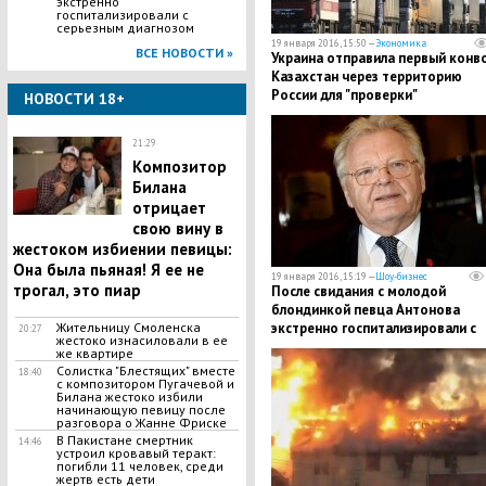
экстренно
госпитализировали с
серьезным диагнозом
19 января 2016, 15:50 —
Экономика
ВСЕ НОВОСТИ »
Украина отправила первый конво
Казахстан через территорию
России для "проверки"
НОВОСТИ 18+
21:29
Композитор
Билана
отрицает
свою вину в
жестоком избиении певицы:
Она была пьяная! Я ее не
19 января 2016, 15:19 —
Шоу-бизнес
трогал, это пиар
После свидания с молодой
блондинкой певца Антонова
экстренно госпитализировали с
Жительницу Смоленска
20:27
жестоко изнасиловали в ее
серьезным диагнозом
же квартире
Солистка "Блестящих" вместе
18:40
с композитором Пугачевой и
Билана жестоко избили
начинающую певицу после
разговора о Жанне Фриске
В Пакистане смертник
14:46
устроил кровавый теракт:
погибли 11 человек, среди
жертв есть дети