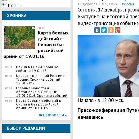
17 декабря 2015, 10:26 —
Россия
Загрузка...
Сегодня, 17 декабря, през
ХРОНИКА
выступит на итоговой пре
видео-трансляция события
08:30
Карта боевых
действий в
Сирии и баз
российской
армии от 19.01.16
Война в Сирии. Хроника
08:00
событий 19.01.16
Кризис отношений России и
07:30
Турции. Хроника событий
19.01.2016
Главные новости и
06:30
обстановка в ДНР и ЛНР
19.01.2016. Хроника событий
Начало - в 12:00 мск.
Карта боевых действий в
08:30
Сирии и баз российской
армии от 18.01.16
Пресс-конференция Путин
ВСЕ НОВОСТИ »
начавшись
ВЫБОР РЕДАКЦИИ