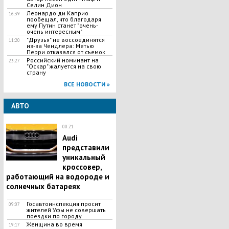
Селин Дион
Леонардо ди Каприо
16:39
пообещал, что благодаря
ему Путин станет "очень-
очень интересным"
"Друзья" не воссоединятся
11:20
из-за Чендлера: Метью
Перри отказался от съемок
Российский номинант на
23:27
"Оскар" жалуется на свою
страну
ВСЕ НОВОСТИ »
АВТО
00:21
Audi
представили
уникальный
кроссовер,
работающий на водороде и
солнечных батареях
Госавтоинспекция просит
09:07
жителей Уфы не совершать
поездки по городу
Женщина во время
19:17