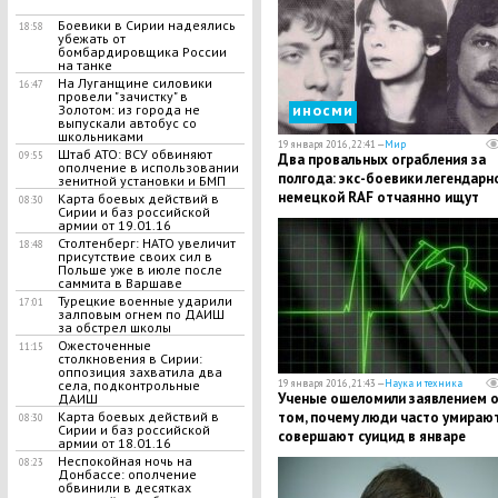
Боевики в Сирии надеялись
18:58
убежать от
бомбардировщика России
на танке
На Луганщине силовики
16:47
провели "зачистку" в
иносми
Золотом: из города не
выпускали автобус со
школьниками
19 января 2016, 22:41 —
Мир
Штаб АТО: ВСУ обвиняют
09:55
Два провальных ограбления за
ополчение в использовании
полгода: экс-боевики легендарн
зенитной установки и БМП
немецкой RAF отчаянно ищут
Карта боевых действий в
08:30
Сирии и баз российской
средства к существованию
армии от 19.01.16
Столтенберг: НАТО увеличит
18:48
присутствие своих сил в
Польше уже в июле после
саммита в Варшаве
Турецкие военные ударили
17:01
залповым огнем по ДАИШ
за обстрел школы
Ожесточенные
11:15
столкновения в Сирии:
оппозиция захватила два
19 января 2016, 21:43 —
Наука и техника
села, подконтрольные
Ученые ошеломили заявлением 
ДАИШ
том, почему люди часто умирают
Карта боевых действий в
08:30
Сирии и баз российской
совершают суицид в январе
армии от 18.01.16
Неспокойная ночь на
08:23
Донбассе: ополчение
обвинили в десятках