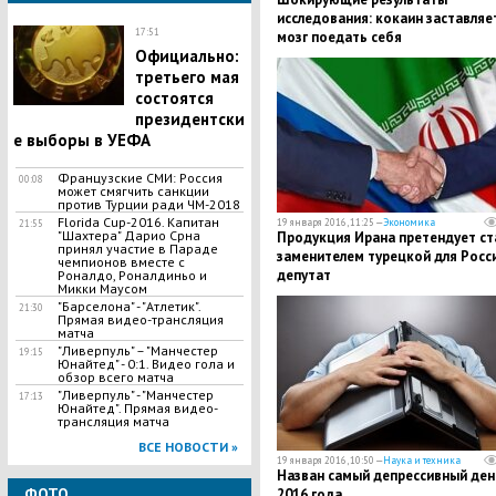
исследования: кокаин заставляе
17:51
мозг поедать себя
Официально:
третьего мая
состоятся
президентски
е выборы в УЕФА
Французские СМИ: Россия
00:08
может смягчить санкции
против Турции ради ЧМ-2018
Florida Cup-2016. Капитан
19 января 2016, 11:25 —
Экономика
21:55
"Шахтера" Дарио Срна
Продукция Ирана претендует ст
принял участие в Параде
заменителем турецкой для Росси
чемпионов вместе с
депутат
Роналдо, Роналдиньо и
Микки Маусом
"Барселона" - "Атлетик".
21:30
Прямая видео-трансляция
матча
​"Ливерпуль" – "Манчестер
19:15
Юнайтед" - 0:1. Видео гола и
обзор всего матча
"Ливерпуль" - "Манчестер
17:13
Юнайтед". Прямая видео-
трансляция матча
ВСЕ НОВОСТИ »
19 января 2016, 10:50 —
Наука и техника
Назван самый депрессивный ден
ФОТО
2016 года