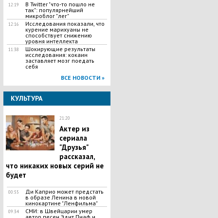
В Twitter "что-то пошло не
12:19
так": популярнейший
микроблог "лег"
Исследования показали, что
12:16
курение марихуаны не
способствует снижению
уровня интеллекта
Шокирующие результаты
11:38
исследования: кокаин
заставляет мозг поедать
себя
ВСЕ НОВОСТИ »
КУЛЬТУРА
21:20
Актер из
сериала
"Друзья"
рассказал,
что никаких новых серий не
будет
Ди Каприо может предстать
00:55
в образе Ленина в новой
кинокартине "Ленфильма"
СМИ: в Швейцарии умер
09:34
автор песен Эдит Пиаф и