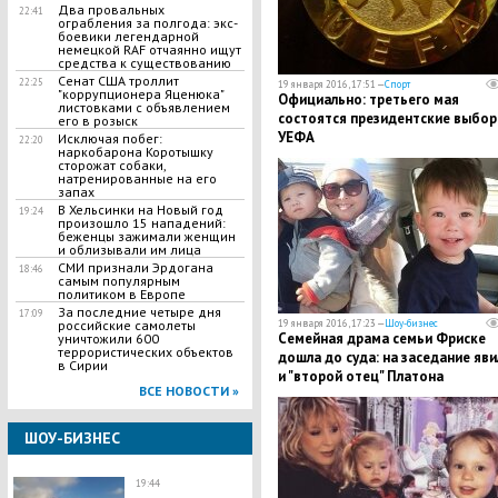
Два провальных
22:41
ограбления за полгода: экс-
боевики легендарной
немецкой RAF отчаянно ищут
средства к существованию
Сенат США троллит
22:25
19 января 2016, 17:51 —
Спорт
"коррупционера Яценюка"
Официально: третьего мая
листовками с объявлением
состоятся президентские выбор
его в розыск
УЕФА
Исключая побег:
22:20
наркобарона Коротышку
сторожат собаки,
натренированные на его
запах
В Хельсинки на Новый год
19:24
произошло 15 нападений:
беженцы зажимали женщин
и облизывали им лица
СМИ признали Эрдогана
18:46
самым популярным
политиком в Европе
За последние четыре дня
17:09
19 января 2016, 17:23 —
Шоу-бизнес
российские самолеты
Семейная драма семьи Фриске
уничтожили 600
террористических объектов
дошла до суда: на заседание яви
в Сирии
и "второй отец" Платона
ВСЕ НОВОСТИ »
ШОУ-БИЗНЕС
19:44