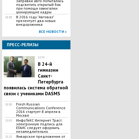
заправки авто попыталась
подсветить открытый бак
при помощи зажигалки:
шокирующие кадры
В 2016 году "Автоваз"
10:38
презентует два новых
внедорожника
ВСЕ НОВОСТИ »
ПРЕСС-РЕЛИЗЫ
12:55
В 24-й
гимназии
Санкт-
Петербурга
появилась система обратной
связи с учениками DASMS
Fresh Russian
10:30
Communications Conference
2016 стартует 8 апреля в
Москве
ИнфоТеКС Интернет Траст:
15:05
электронную подпись для
ЕГАИС следует оформить
незамедлительно
Январское предложение от
15:25