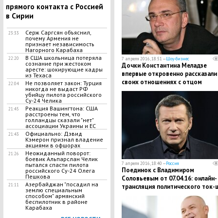
прямого контакта с Россией
в Сирии
Серж Саргсян объяснил,
23:33
почему Армения не
признает независимость
Нагорного Карабаха
В США школьница потеряла
22:20
7 апреля 2016, 18:51 —
Шоу-бизнес
сознание при жестоком
Дочки Константина Меладзе
аресте: шокирующие кадры
впервые откровенно рассказали
из Техаса
своих отношениях с отцом
Не позволяет закон: Турция
22:04
никогда не выдаст РФ
убийцу пилота российского
Су-24 Челика
Реакция Вашингтона: США
21:45
расстроены тем, что
голландцы сказали "нет"
ассоциации Украины и ЕС
Официально: Дэвид
21:43
Кэмерон признал владение
акциями в офшорах
Неожиданный поворот:
21:26
боевик Альпарслан Челик
7 апреля 2016, 18:40 —
Россия
пытался спасти пилота
Поединок с Владимиром
российского Су-24 Олега
Пешкова
Соловьевым от 07.04.16: онлайн-
Азербайджан "посадил на
21:11
трансляция политического ток-
землю специальным
способом" армянский
беспилотник в районе
Карабаха