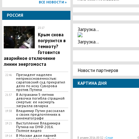
ВСЕ НОВОСТИ »
РОССИЯ
Загрузка...
23:17
Крым снова
погрузится в
Загрузка...
темноту?
Готовится
аварийное отключение
линии энергомоста
Новости партнеров
Президент наделен
22:46
неприкосновенностью:
саратовский суд прекратил
КАРТИНА ДНЯ
дело по иску Суворова
против Путина
В Астрахани 5-летняя
21:57
девочка погибла страшной
смертью: ее насмерть
загрызла овчарка
Владимир Путин рассказал
19:38
о своих предпочтениях в
кинематографе
Выступление Владимира
19:25
Путина на ОНФ 2016.
Полное видео
В Москве двое парней
19:14
8 апреля 2016, 00:32 —
Спорт