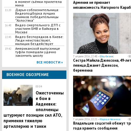
в момент съёмки прилетела
Армения не признает
мина
независимость Нагорного Караб
Дарья-соблазнительница:
11:20
Видеоподборка лучших
снимков победительницы
"Холостяка"
Видео смертельного ДТП с
16:48
участием БМВ и байкера в
Москве
Видео беспорядков в Киеве:
22:45
Люди неистовствуют,
милиция бездействует
Американской выпускнице
19:42
туфли помешали удачно
закончить школу
7 апреля 2016, 22:48 —
Шоу-бизнес
Сестра Майкла Джексона, 49-ле
ВСЕ НОВОСТИ »
певица Джанет Джексон,
беременна
ВОЕННОЕ ОБОЗРЕНИЕ
00:04
Ожесточенны
е бои в
Авдеевке:
ополченцы
штурмуют позиции сил АТО,
7 апреля 2016, 22:21 —
Наука и техника
применяя тяжелую
Владельцев соцсетей обяжут тр
артиллерию и танки
года хранить сообщения