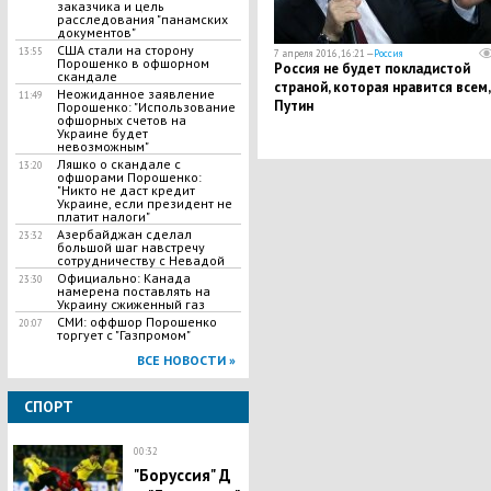
заказчика и цель
расследования "панамских
документов"
США стали на сторону
13:55
7 апреля 2016, 16:21 —
Россия
Порошенко в офшорном
Россия не будет покладистой
скандале
страной, которая нравится всем, 
Неожиданное заявление
11:49
Путин
Порошенко: "Использование
офшорных счетов на
Украине будет
невозможным"
Ляшко о скандале с
13:20
офшорами Порошенко:
"Никто не даст кредит
Украине, если президент не
платит налоги"
Азербайджан сделал
23:32
большой шаг навстречу
сотрудничеству с Невадой
Официально: Канада
23:30
намерена поставлять на
Украину сжиженный газ
СМИ: оффшор Порошенко
20:07
торгует с "Газпромом"
ВСЕ НОВОСТИ »
СПОРТ
00:32
"​Боруссия" Д