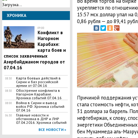
Во время торгов на бирже
Загрузка...
укрепляется по отношению 
15:57 мск доллар упал на 0
ХРОНИКА
0,86 рубля — до 89,41 рубл
09:00
Конфликт в
Нагорном
Карабахе:
карта боев и
список захваченных
Азербайджаном городов от
07.04.16
Карта боевых действий в
08:30
Сирии и баз российской
армии от 07.04.16
Обострение конфликта в
08:30
Нагорном Карабахе.
Причиной поддержания ус
Хроника событий 07.04.16
Война в Сирии и вывод
стала стоимость нефти, ко
08:00
войск РФ. Хроника событий
31 доллара за баррель. П
07.04.16
Главные новости и
06:30
нефтебиржах, к слову, сп
обстановка в ДНР и ЛНР
07.04.2016. Хроника событий
энергетики Объединенных 
ВСЕ НОВОСТИ »
бен Мухаммеда аль-Мазруи