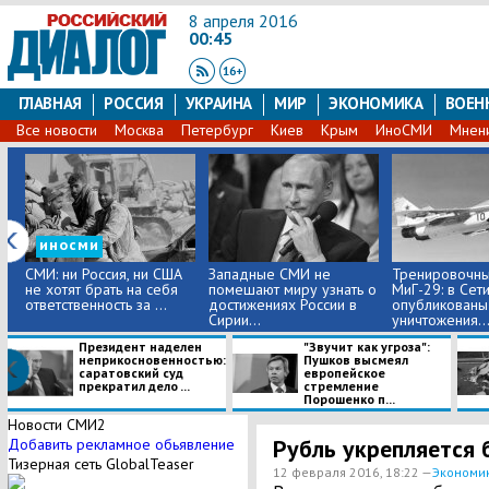
8 апреля 2016
00:45
ГЛАВНАЯ
РОССИЯ
УКРАИНА
МИР
ЭКОНОМИКА
ВОЕН
Все новости
Москва
Петербург
Киев
Крым
ИноСМИ
Мнен
иносми
СМИ: ни Россия, ни США
Западные СМИ не
Тренировочны
не хотят брать на себя
помешают миру узнать о
МиГ-29: в Сет
ответственность за ...
достижениях России в
опубликованы
Сирии...
уничтожения..
Президент наделен
"Звучит как угроза":
неприкосновенностью:
Пушков высмеял
саратовский суд
европейское
прекратил дело ...
стремление
Порошенко п...
Новости СМИ2
Рубль укрепляется
Добавить рекламное обьявление
Тизерная сеть GlobalTeaser
12 февраля 2016, 18:22 —
Экономи