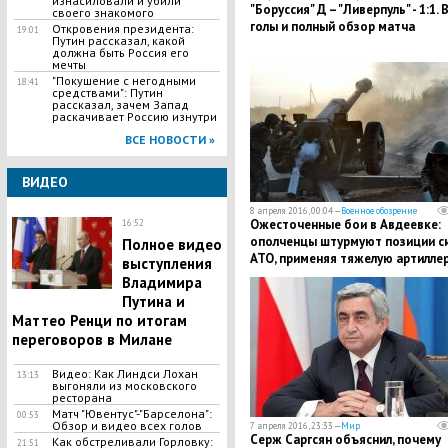
изнасиловали и убили
"​Боруссия" Д – "Ливерпуль" - 1:1. 
своего знакомого
голы и полный обзор матча
Откровения президента:
19:01
Путин рассказал, какой
должна быть Россия его
мечты
"Покушение с негодными
18:41
средствами": Путин
рассказал, зачем Запад
раскачивает Россию изнутри
ВСЕ НОВОСТИ »
ВИДЕО
8 апреля 2016, 00:04 —
Военное обозрение
Ожесточенные бои в Авдеевке:
16:52
ополченцы штурмуют позиции с
Полное видео
АТО, применяя тяжелую артилле
выступления
и танки
Владимира
Путина и
Маттео Ренци по итогам
переговоров в Милане
Видео: Как Линдси Лохан
13:13
выгоняли из московского
ресторана
Матч "Ювентус"-"Барселона":
00:53
Обзор и видео всех голов
7 апреля 2016, 23:33 —
Мир
Серж Саргсян объяснил, почему
Как обстреливали Горловку:
21:51