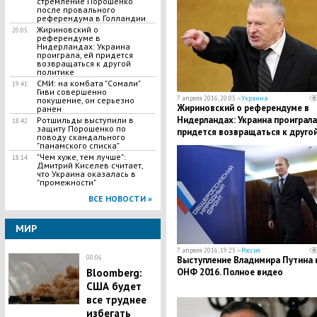
стремление Порошенко
после провального
референдума в Голландии
Жириновский о
20:05
референдуме в
Нидерландах: Украина
проиграла, ей придется
возвращаться к другой
политике
СМИ: на комбата "Сомали"
19:41
Гиви совершенно
7 апреля 2016, 20:05 —
Украина
покушение, он серьезно
Жириновский о референдуме в
ранен
Нидерландах: Украина проиграла,
Ротшильды выступили в
18:42
защиту Порошенко по
придется возвращаться к друго
поводу скандального
политике
"панамского списка"
"Чем хуже, тем лучше":
18:14
Дмитрий Киселев считает,
что Украина оказалась в
"промежности"
ВСЕ НОВОСТИ »
МИР
7 апреля 2016, 19:25 —
Россия
00:06
Выступление Владимира Путина 
ОНФ 2016. Полное видео
Bloomberg:
США будет
все труднее
избегать