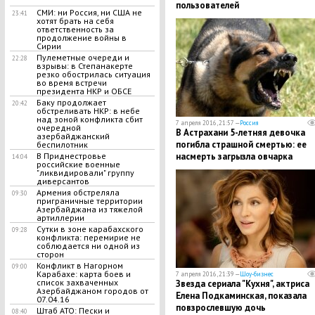
пользователей
СМИ: ни Россия, ни США не
23:41
хотят брать на себя
ответственность за
продолжение войны в
Сирии
Пулеметные очереди и
22:28
взрывы: в Степанакерте
резко обострилась ситуация
во время встречи
президента НКР и ОБСЕ
Баку продолжает
20:42
обстреливать НКР: в небе
над зоной конфликта сбит
7 апреля 2016, 21:57 —
Россия
очередной
В Астрахани 5-летняя девочка
азербайджанский
погибла страшной смертью: ее
беспилотник
насмерть загрызла овчарка
В Приднестровье
14:04
российские военные
"ликвидировали" группу
диверсантов
Армения обстреляла
09:30
приграничные территории
Азербайджана из тяжелой
артиллерии
Сутки в зоне карабахского
09:28
конфликта: перемирие не
соблюдается ни одной из
сторон
Конфликт в Нагорном
09:00
Карабахе: карта боев и
7 апреля 2016, 21:39 —
Шоу-бизнес
список захваченных
Звезда сериала "Кухня", актриса
Азербайджаном городов от
Елена Подкаминская, показала
07.04.16
повзрослевшую дочь
Штаб АТО: Пески и
08:40