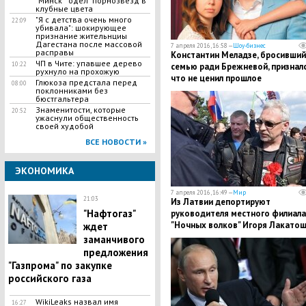
"Минск" "одел" порнозвезд в
клубные цвета
"Я с детства очень много
22:09
убивала": шокирующее
признание жительнциы
Дагестана после массовой
7 апреля 2016, 16:58 —
Шоу-бизнес
расправы
Константин Меладзе, бросивший
ЧП в Чите: упавшее дерево
10:22
семью ради Брежневой, призналс
рухнуло на прохожую
что не ценил прошлое
Глюкоза предстала перед
08:00
поклонниками без
бюстгальтера
Знаменитости, которые
20:52
ужаснули общественность
своей худобой
ВСЕ НОВОСТИ »
ЭКОНОМИКА
7 апреля 2016, 16:49 —
Мир
21:03
Из Латвии депортируют
"Нафтогаз"
руководителя местного филиала
"Ночных волков" Игоря Лакато
ждет
заманчивого
предложения
"Газпрома" по закупке
российского газа
WikiLeaks назвал имя
16:27