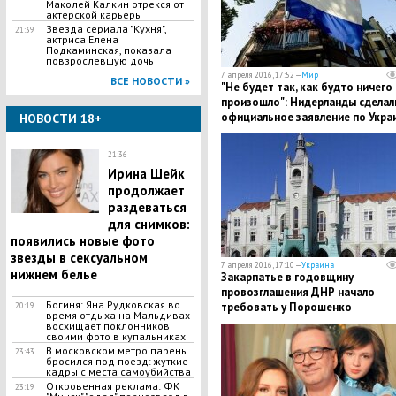
Маколей Калкин отрекся от
актерской карьеры
Звезда сериала "Кухня",
21:39
актриса Елена
Подкаминская, показала
повзрослевшую дочь
7 апреля 2016, 17:52 —
Мир
ВСЕ НОВОСТИ »
"Не будет так, как будто ничего
произошло": Нидерланды сделал
официальное заявление по Укра
НОВОСТИ 18+
21:36
Ирина Шейк
продолжает
раздеваться
для снимков:
появились новые фото
звезды в сексуальном
7 апреля 2016, 17:10 —
Украина
нижнем белье
Закарпатье в годовщину
провозглашения ДНР начало
Богиня: Яна Рудковская во
требовать у Порошенко
20:19
время отдыха на Мальдивах
автономию
восхищает поклонников
своими фото в купальниках
В московском метро парень
23:43
бросился под поезд: жуткие
кадры с места самоубийства
Откровенная реклама: ФК
23:19