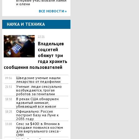
впервые участвовали лайки
и олени
ВСЕ НОВОСТИ »
НАУКА И ТЕХНИКА
22:21
Владельцев
соцсетей
обяжут три
года хранить
сообщения пользователей
Шведские ученые нашли
09:56
лекарство от педофилии
Ученые: люди сексуально
21:51
возбуждаются, трогая
роботов за гениталии
В реках США обнаружен
18:58
ядовитый химикат,
убивающий все живое
Официально: Россия
18:28
построит базу на Луне к
2035 году
Секс за $400: в Японии в
15:08
продаже появился костюм
для виртуального секса -
СМИ