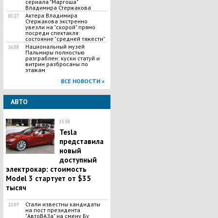
сериала "Маргоша"
Владимира Стержакова
Актера Владимира
00:27
Стержакова экстренно
увезли на "скорой" прямо
посреди спектакля:
состояние "средней тяжести"
Национальный музей
16:08
Пальмиры полностью
разграблен: куски статуй и
витрин разбросаны по
этажам
ВСЕ НОВОСТИ »
АВТО
15:58
Tesla
представила
новый
доступный
электрокар: стоимость
Model 3 стартует от $35
тысяч
Стали известны кандидаты
22:07
на пост президента
"АвтоВАЗа" на смену Бу