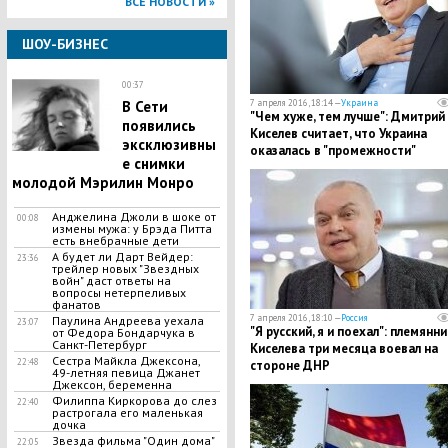
ВСЕ НОВОСТИ »
ШОУ-БИЗНЕС
00:37
7 апреля 2016, 18:14 —
Украина
В Сети
"Чем хуже, тем лучше": Дмитрий
появились
Киселев считает, что Украина
эксклюзивны
оказалась в "промежности"
е снимки
молодой Мэрилин Монро
Анджелина Джоли в шоке от
00:08
измены мужа: у Брэда Питта
есть внебрачные дети
А будет ли Дарт Вейдер:
23:36
трейлер новых "Звездных
войн" даст ответы на
вопросы нетерпеливых
фанатов
7 апреля 2016, 18:10 —
Россия
Паулина Андреева уехала
23:07
"Я русский, я и поехал": племянни
от Федора Бондарчука в
Санкт-Петербург
Киселева три месяца воевал на
Сестра Майкла Джексона,
22:48
стороне ДНР
49-летняя певица Джанет
Джексон, беременна
Филиппа Киркорова до слез
22:40
растрогала его маленькая
дочка
Звезда фильма "Один дома"
22:05