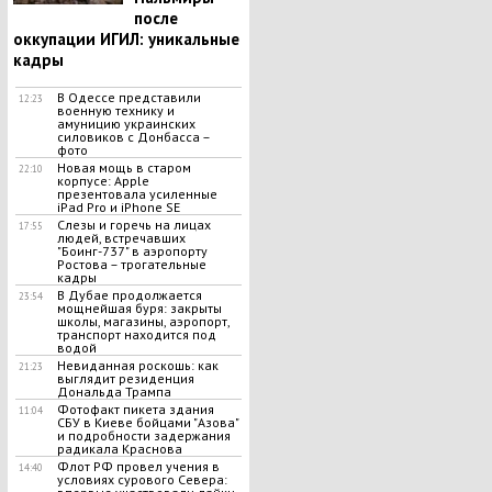
после
оккупации ИГИЛ: уникальные
кадры
В Одессе представили
12:23
военную технику и
амуницию украинских
силовиков с Донбасса –
фото
Новая мощь в старом
22:10
корпусе: Apple
презентовала усиленные
iPad Pro и iPhone SE
Слезы и горечь на лицах
17:55
людей, встречавших
"Боинг-737" в аэропорту
Ростова – трогательные
кадры
В Дубае продолжается
23:54
мощнейшая буря: закрыты
школы, магазины, аэропорт,
транспорт находится под
водой
Невиданная роскошь: как
21:23
выглядит резиденция
Дональда Трампа
Фотофакт пикета здания
11:04
СБУ в Киеве бойцами "Азова"
и подробности задержания
радикала Краснова
Флот РФ провел учения в
14:40
условиях сурового Севера: