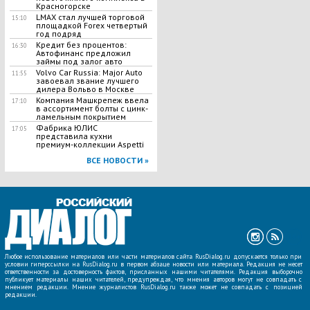
Красногорске
LMAX стал лучшей торговой
15:10
площадкой Forex четвертый
год подряд
Кредит без процентов:
16:30
Автофинанс предложил
займы под залог авто
Volvo Car Russia: Major Auto
11:55
завоевал звание лучшего
дилера Вольво в Москве
Компания Машкрепеж ввела
17:10
в ассортимент болты с цинк-
ламельным покрытием
Фабрика ЮЛИС
17:05
представила кухни
премиум-коллекции Aspetti
ВСЕ НОВОСТИ »
Любое использование материалов или части материалов сайта RusDialog.ru допускается только при
условии гиперссылки на RusDialog.ru в первом абзаце новости или материала. Редакция не несет
ответственности за достоверность фактов, присланных нашими читателями. Редакция выборочно
публикует материалы наших читателей, предупреждая, что мнения авторов могут не совпадать с
мнением редакции. Мнение журналистов RusDialog.ru также может не совпадать с позицией
редакции.