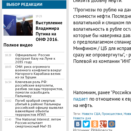
снизить добычу нефти.
ВЫБОР РЕДАКЦИИ
"Прогнозы по рублю на да
стоимости нефти. Последня
19:25
волатильной и слишком пло
Выступление
Владимира
волатильность в рубле ост
Путина на
которые бы наверняка дави
ОНФ 2016.
о предполагаемом спланир
Полное видео
Минфином / ЦБ для испра
сразу же опровергнуты", -
Официально: Россия
18:28
построит базу на Луне к
Полевой из компании "ИНГ 
2035 году
СМИ: риск огромного
18:03
военного конфликта вокруг
Нагорного Карабаха велик
из-за Турции
Ключевая роль РФ:
16:34
российские вертолеты,
разбив засады террористов,
Напомним, ранее "Российск
помогли освободить
Пальмиру
падает
по отношению к евр
Погиб храброй смертью:
23:02
убитый в районе Пальмиры
на нефть.
российский офицер выявлял
важнейшие объекты
Теги:
,
,
Новости США
Происшествия
Ново
террористов ИГИЛ
Новости дня
The National Interest: летом
22:40
Россия испытает
смертоносный МиГ-35
Источник: РИАНовости