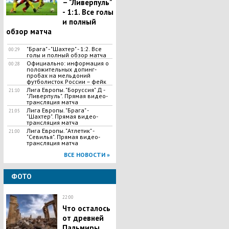
– "Ливерпуль"
- 1:1. Все голы
и полный
обзор матча
"Брага" - "Шахтер" - 1:2. Все
00:29
голы и полный обзор матча
Официально: информация о
00:28
положительных допинг-
пробах на мельдоний
футболисток России – фейк
Лига Европы. "Боруссия" Д -
21:10
"Ливерпуль". Прямая видео-
трансляция матча
Лига Европы. "Брага" -
21:05
"Шахтер". Прямая видео-
трансляция матча
Лига Европы. "Атлетик" -
21:00
"Севилья". Прямая видео-
трансляция матча
ВСЕ НОВОСТИ »
ФОТО
22:00
Что осталось
от древней
Пальмиры