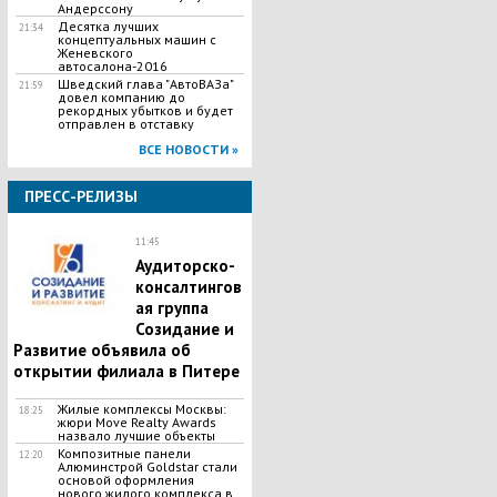
Андерссону
Десятка лучших
21:34
концептуальных машин с
Женевского
автосалона-2016
Шведский глава "АвтоВАЗа"
21:59
довел компанию до
рекордных убытков и будет
отправлен в отставку
ВСЕ НОВОСТИ »
ПРЕСС-РЕЛИЗЫ
11:45
Аудиторско-
консалтингов
ая группа
Созидание и
Развитие объявила об
открытии филиала в Питере
Жилые комплексы Москвы:
18:25
жюри Move Realty Awards
назвало лучшие объекты
Композитные панели
12:20
Алюминстрой Goldstar стали
основой оформления
нового жилого комплекса в