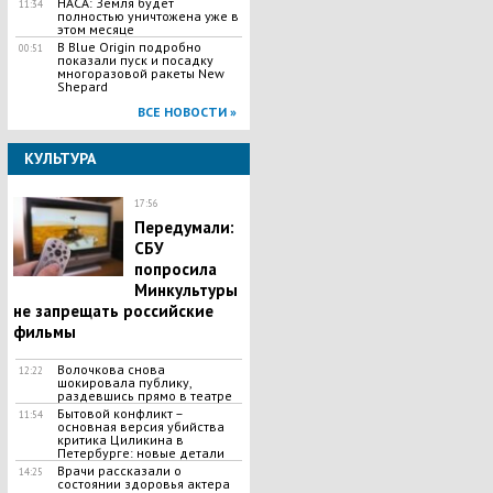
НАСА: Земля будет
11:34
полностью уничтожена уже в
этом месяце
В Blue Origin подробно
00:51
показали пуск и посадку
многоразовой ракеты New
Shepard
ВСЕ НОВОСТИ »
КУЛЬТУРА
17:56
Передумали:
СБУ
попросила
Минкультуры
не запрещать российские
фильмы
Волочкова снова
12:22
шокировала публику,
раздевшись прямо в театре
Бытовой конфликт –
11:54
основная версия убийства
критика Циликина в
Петербурге: новые детали
Врачи рассказали о
14:25
состоянии здоровья актера