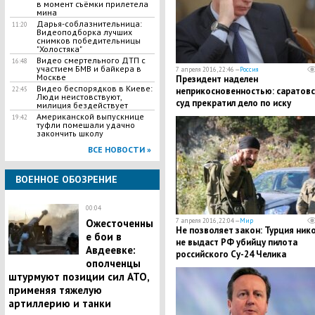
в момент съёмки прилетела
мина
Дарья-соблазнительница:
11:20
Видеоподборка лучших
снимков победительницы
"Холостяка"
Видео смертельного ДТП с
16:48
участием БМВ и байкера в
7 апреля 2016, 22:46 —
Россия
Москве
Президент наделен
Видео беспорядков в Киеве:
неприкосновенностью: саратовс
22:45
Люди неистовствуют,
суд прекратил дело по иску
милиция бездействует
Суворова против Путина
Американской выпускнице
19:42
туфли помешали удачно
закончить школу
ВСЕ НОВОСТИ »
ВОЕННОЕ ОБОЗРЕНИЕ
00:04
7 апреля 2016, 22:04 —
Мир
Ожесточенны
Не позволяет закон: Турция ник
е бои в
не выдаст РФ убийцу пилота
Авдеевке:
российского Су-24 Челика
ополченцы
штурмуют позиции сил АТО,
применяя тяжелую
артиллерию и танки