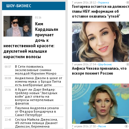
7 апреля 2016, 18:12 —
Украина
ШОУ-БИЗНЕС
Гонтарева остается на должнос
главы НБУ: информация об
отставке оказалась "уткой"
01:16
Ким
Кардашьян
приучает
дочь к
неестественной красоте:
двухлетней малышке
нарастили волосы
7 апреля 2016, 17:54 —
Шоу-бизнес
В Сети появились
00:37
Анфиса Чехова призналась, что
эксклюзивные снимки
вскоре покинет Россию
молодой Мэрилин Монро
Анджелина Джоли в шоке от
00:08
измены мужа: у Брэда Питта
есть внебрачные дети
А будет ли Дарт Вейдер:
23:36
трейлер новых "Звездных
войн" даст ответы на
вопросы нетерпеливых
фанатов
Паулина Андреева уехала
23:07
от Федора Бондарчука в
Санкт-Петербург
Сестра Майкла Джексона,
22:48
49-летняя певица Джанет
Джексон, беременна
7 апреля 2016, 17:50 —
Россия