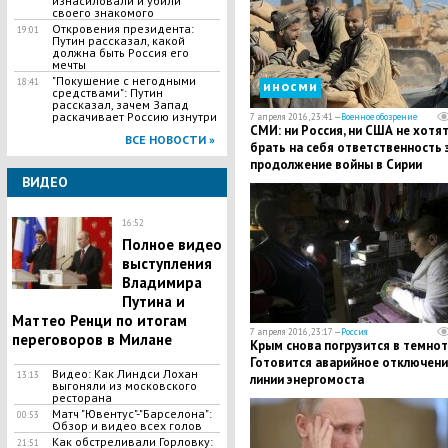
изнасиловали и убили
своего знакомого
Откровения президента:
19:01
Путин рассказал, какой
должна быть Россия его
мечты
"Покушение с негодными
18:41
иносми
средствами": Путин
рассказал, зачем Запад
раскачивает Россию изнутри
7 апреля 2016, 23:41 —
Военное обозрение
СМИ: ни Россия, ни США не хотя
ВСЕ НОВОСТИ »
брать на себя ответственность 
продолжение войны в Сирии
ВИДЕО
16:52
Полное видео
выступления
Владимира
Путина и
Маттео Ренци по итогам
7 апреля 2016, 23:17 —
Россия
переговоров в Милане
Крым снова погрузится в темнот
Готовится аварийное отключени
Видео: Как Линдси Лохан
13:13
линии энергомоста
выгоняли из московского
ресторана
Матч "Ювентус"-"Барселона":
00:53
Обзор и видео всех голов
Как обстреливали Горловку:
21:51