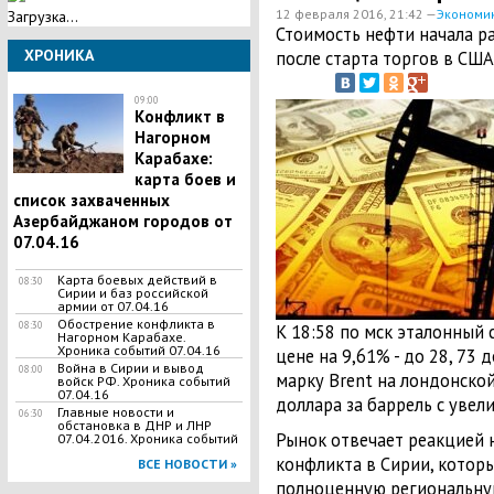
12 февраля 2016, 21:42 —
Экономи
Загрузка...
Стоимость нефти начала ра
ХРОНИКА
после старта торгов в США
09:00
Конфликт в
Нагорном
Карабахе:
карта боев и
список захваченных
Азербайджаном городов от
07.04.16
Карта боевых действий в
08:30
Сирии и баз российской
армии от 07.04.16
Обострение конфликта в
08:30
К 18:58 по мск эталонный 
Нагорном Карабахе.
Хроника событий 07.04.16
цене на 9,61% - до 28, 73 
Война в Сирии и вывод
08:00
марку Brent на лондонско
войск РФ. Хроника событий
07.04.16
доллара за баррель с увел
Главные новости и
06:30
обстановка в ДНР и ЛНР
Рынок отвечает реакцией 
07.04.2016. Хроника событий
конфликта в Сирии, которы
ВСЕ НОВОСТИ »
полноценную региональную 