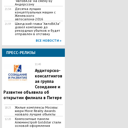
"АвтоВАЗа" на смену Бу
Андерссону
Десятка лучших
21:34
концептуальных машин с
Женевского
автосалона-2016
Шведский глава "АвтоВАЗа"
21:59
довел компанию до
рекордных убытков и будет
отправлен в отставку
ВСЕ НОВОСТИ »
ПРЕСС-РЕЛИЗЫ
11:45
Аудиторско-
консалтингов
ая группа
Созидание и
Развитие объявила об
открытии филиала в Питере
Жилые комплексы Москвы:
18:25
жюри Move Realty Awards
назвало лучшие объекты
Композитные панели
12:20
Алюминстрой Goldstar стали
основой оформления