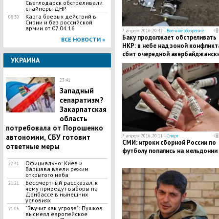
Светлодарск обстреливали
снайперы ДНР
Карта боевых действий в
08:30
Сирии и баз российской
армии от 07.04.16
7 апреля 2016, 20:42 —
Военное обозрение
Баку продолжает обстреливать
ВСЕ НОВОСТИ »
НКР: в небе над зоной конфликт
сбит очередной азербайджанск
УКРАИНА
беспилотник
23:41
Западный
сепаратизм?
Закарпатская
область
потребовала от Порошенко
автономии, СБУ готовит
7 апреля 2016, 20:11 —
Спорт
СМИ: игроки сборной России по
ответные меры
футболу попались на мельдонии
Официально: Киев и
22:41
Варшава ввели режим
открытого неба
Бессмертный рассказал, к
21:21
чему приведут выборы на
Донбассе в нынешних
условиях
"Звучит как угроза": Пушков
21:05
высмеял европейское