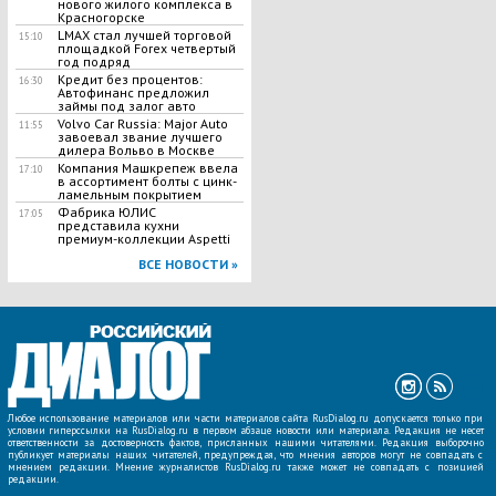
нового жилого комплекса в
Красногорске
LMAX стал лучшей торговой
15:10
площадкой Forex четвертый
год подряд
Кредит без процентов:
16:30
Автофинанс предложил
займы под залог авто
Volvo Car Russia: Major Auto
11:55
завоевал звание лучшего
дилера Вольво в Москве
Компания Машкрепеж ввела
17:10
в ассортимент болты с цинк-
ламельным покрытием
Фабрика ЮЛИС
17:05
представила кухни
премиум-коллекции Aspetti
ВСЕ НОВОСТИ »
Любое использование материалов или части материалов сайта RusDialog.ru допускается только при
условии гиперссылки на RusDialog.ru в первом абзаце новости или материала. Редакция не несет
ответственности за достоверность фактов, присланных нашими читателями. Редакция выборочно
публикует материалы наших читателей, предупреждая, что мнения авторов могут не совпадать с
мнением редакции. Мнение журналистов RusDialog.ru также может не совпадать с позицией
редакции.