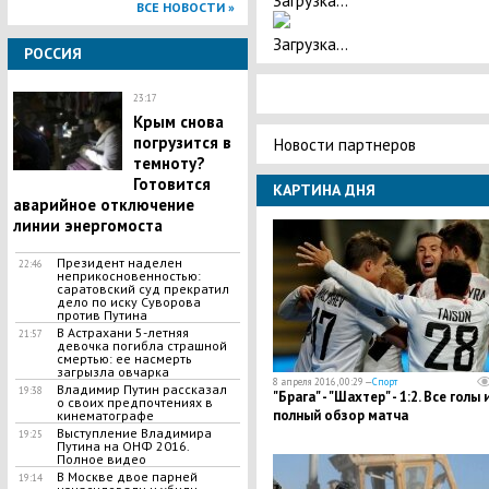
ВСЕ НОВОСТИ »
Загрузка...
РОССИЯ
23:17
Крым снова
погрузится в
Новости партнеров
темноту?
Готовится
КАРТИНА ДНЯ
аварийное отключение
линии энергомоста
Президент наделен
22:46
неприкосновенностью:
саратовский суд прекратил
дело по иску Суворова
против Путина
В Астрахани 5-летняя
21:57
девочка погибла страшной
смертью: ее насмерть
загрызла овчарка
8 апреля 2016, 00:29 —
Спорт
Владимир Путин рассказал
19:38
"Брага" - "Шахтер" - 1:2. Все голы 
о своих предпочтениях в
полный обзор матча
кинематографе
Выступление Владимира
19:25
Путина на ОНФ 2016.
Полное видео
В Москве двое парней
19:14