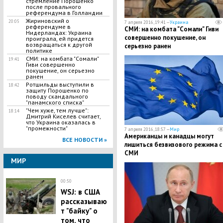
стремление Порошенко
после провального
референдума в Голландии
Жириновский о
20:05
7 апреля 2016, 19:41 —
Украина
референдуме в
СМИ: на комбата "Сомали" Гиви
Нидерландах: Украина
совершенно покушение, он
проиграла, ей придется
возвращаться к другой
серьезно ранен
политике
СМИ: на комбата "Сомали"
19:41
Гиви совершенно
покушение, он серьезно
ранен
Ротшильды выступили в
18:42
защиту Порошенко по
поводу скандального
"панамского списка"
"Чем хуже, тем лучше":
18:14
Дмитрий Киселев считает,
что Украина оказалась в
"промежности"
7 апреля 2016, 18:57 —
Мир
Американцы и канадцы могут
ВСЕ НОВОСТИ »
лишиться безвизового режима с 
СМИ
МИР
00:50
WSJ: в США
рассказываю
т "байку" о
том, что