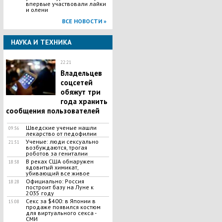
впервые участвовали лайки
и олени
ВСЕ НОВОСТИ »
НАУКА И ТЕХНИКА
22:21
Владельцев
соцсетей
обяжут три
года хранить
сообщения пользователей
Шведские ученые нашли
09:56
лекарство от педофилии
Ученые: люди сексуально
21:51
возбуждаются, трогая
роботов за гениталии
В реках США обнаружен
18:58
ядовитый химикат,
убивающий все живое
Официально: Россия
18:28
построит базу на Луне к
2035 году
Секс за $400: в Японии в
15:08
продаже появился костюм
для виртуального секса -
СМИ