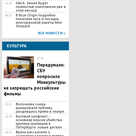
НАСА: Земля будет
11:34
полностью уничтожена уже в
этом месяце
В Blue Origin подробно
00:51
показали пуск и посадку
многоразовой ракеты New
Shepard
ВСЕ НОВОСТИ »
КУЛЬТУРА
17:56
Передумали:
СБУ
попросила
Минкультуры
не запрещать российские
фильмы
Волочкова снова
12:22
шокировала публику,
раздевшись прямо в театре
Бытовой конфликт –
11:54
основная версия убийства
критика Циликина в
Петербурге: новые детали
Врачи рассказали о
14:25
состоянии здоровья актера