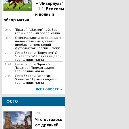
– "Ливерпуль"
- 1:1. Все голы
и полный
обзор матча
"Брага" - "Шахтер" - 1:2. Все
00:29
голы и полный обзор матча
Официально: информация о
00:28
положительных допинг-
пробах на мельдоний
футболисток России – фейк
Лига Европы. "Боруссия" Д -
21:10
"Ливерпуль". Прямая видео-
трансляция матча
Лига Европы. "Брага" -
21:05
"Шахтер". Прямая видео-
трансляция матча
Лига Европы. "Атлетик" -
21:00
"Севилья". Прямая видео-
трансляция матча
ВСЕ НОВОСТИ »
ФОТО
22:00
Что осталось
от древней