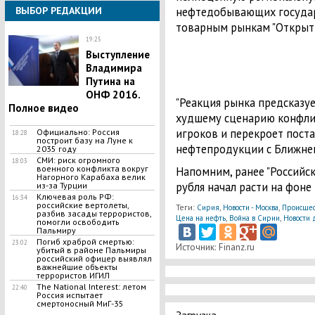
нефтедобывающих государс
ВЫБОР РЕДАКЦИИ
товарным рынкам "Открыти
19:25
Выступление
Владимира
Путина на
ОНФ 2016.
"Реакция рынка предсказуем
Полное видео
худшему сценарию конфлик
игроков и перекроет поста
Официально: Россия
18:28
построит базу на Луне к
нефтепродукции с Ближнего
2035 году
СМИ: риск огромного
18:03
военного конфликта вокруг
Напомним, ранее "Российски
Нагорного Карабаха велик
рубля начал расти на фоне
из-за Турции
Ключевая роль РФ:
16:34
российские вертолеты,
Теги:
,
,
Сирия
Новости - Москва
Происшес
разбив засады террористов,
,
,
Цена на нефть
Война в Сирии
Новости 
помогли освободить
Пальмиру
Погиб храброй смертью:
23:02
Источник: Finanz.ru
убитый в районе Пальмиры
российский офицер выявлял
важнейшие объекты
террористов ИГИЛ
The National Interest: летом
22:40
Россия испытает
смертоносный МиГ-35
Загрузка...