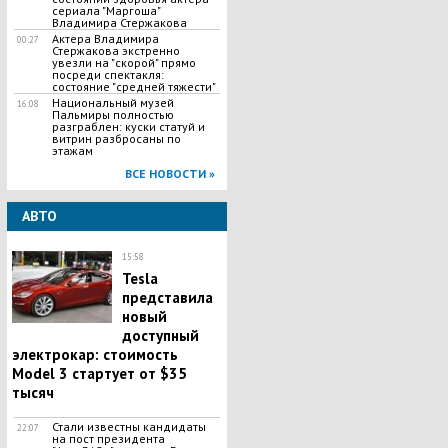
сериала "Маргоша"
Владимира Стержакова
Актера Владимира
00:27
Стержакова экстренно
увезли на "скорой" прямо
посреди спектакля:
состояние "средней тяжести"
Национальный музей
16:08
Пальмиры полностью
разграблен: куски статуй и
витрин разбросаны по
этажам
ВСЕ НОВОСТИ »
АВТО
15:58
Tesla
представила
новый
доступный
электрокар: стоимость
Model 3 стартует от $35
тысяч
Стали известны кандидаты
22:07
на пост президента