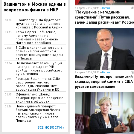
Вашингтон и Москва едины в
7 апреля 2016, 18:41 —
Россия
вопросе конфликта в НКР
"Покушение с негодными
средствами": Путин рассказал,
Bloomberg: США будет все
00:06
зачем Запад раскачивает Росси
труднее избегать прямого
изнутри
контакта с Россией в Сирии
Серж Саргсян объяснил,
23:33
почему Армения не
признает независимость
Нагорного Карабаха
В США школьница потеряла
22:20
сознание при жестоком
аресте: шокирующие кадры
из Техаса
Не позволяет закон: Турция
22:04
никогда не выдаст РФ
убийцу пилота российского
7 апреля 2016, 18:23 —
Россия
Су-24 Челика
Владимир Путин: про панамский
Реакция Вашингтона: США
21:45
скандал, ядерный саммит в США 
расстроены тем, что
голландцы сказали "нет"
русское самосознание
ассоциации Украины и ЕС
Официально: Дэвид
21:43
Кэмерон признал владение
акциями в офшорах
Неожиданный поворот:
21:26
боевик Альпарслан Челик
пытался спасти пилота
российского Су-24 Олега
Пешкова
ВСЕ НОВОСТИ »