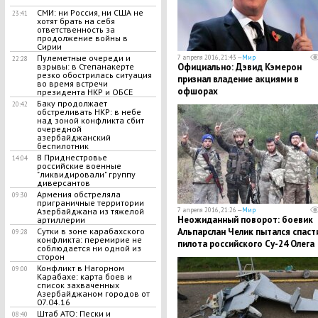
СМИ: ни Россия, ни США не
23:41
хотят брать на себя
ответственность за
продолжение войны в
Сирии
Пулеметные очереди и
7 апреля 2016, 21:43 —
Мир
22:28
Официально: Дэвид Кэмерон
взрывы: в Степанакерте
резко обострилась ситуация
признал владение акциями в
во время встречи
офшорах
президента НКР и ОБСЕ
Баку продолжает
20:42
обстреливать НКР: в небе
над зоной конфликта сбит
очередной
азербайджанский
беспилотник
В Приднестровье
14:04
российские военные
"ликвидировали" группу
диверсантов
Армения обстреляла
09:30
приграничные территории
7 апреля 2016, 21:26 —
Мир
Азербайджана из тяжелой
Неожиданный поворот: боевик
артиллерии
Альпарслан Челик пытался спаст
Сутки в зоне карабахского
09:28
конфликта: перемирие не
пилота российского Су-24 Олега
соблюдается ни одной из
Пешкова
сторон
Конфликт в Нагорном
09:00
Карабахе: карта боев и
список захваченных
Азербайджаном городов от
07.04.16
Штаб АТО: Пески и
08:40