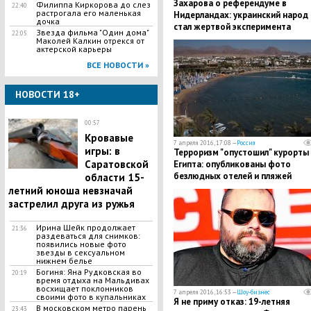
Захарова о референдуме в
Филиппа Киркорова до слез
22:40
растрогала его маленькая
Нидерландах: украинский народ
дочка
стал жертвой эксперимента
Звезда фильма "Один дома"
22:05
Маколей Калкин отрекся от
актерской карьеры
ВСЕ НОВОСТИ »
НОВОСТИ 18+
00:57
Кровавые
7 апреля 2016, 17:08 —
Россия
игры: в
Терроризм "опустошил" курорты
Саратовской
Египта: опубликованы фото
безлюдных отелей и пляжей
области 15-
летний юноша невзначай
застрелил друга из ружья
Ирина Шейк продолжает
21:36
раздеваться для снимков:
появились новые фото
звезды в сексуальном
нижнем белье
Богиня: Яна Рудковская во
20:19
время отдыха на Мальдивах
восхищает поклонников
7 апреля 2016, 16:53 —
Шоу-бизнес
своими фото в купальниках
Я не приму отказ: 19-летняя
В московском метро парень
23:43