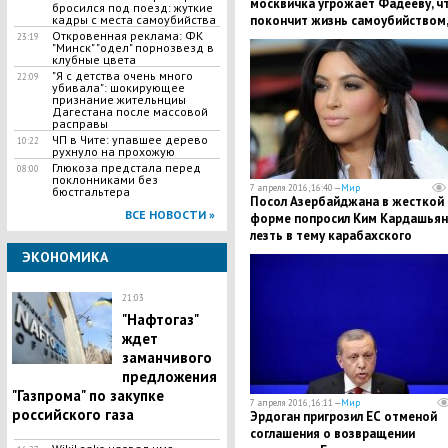
москвичка угрожает Фадееву, ч
бросился под поезд: жуткие
покончит жизнь самоубийством,
кадры с места самоубийства
Откровенная реклама: ФК
если ее не возьмут в SEREBRO
23:19
"Минск" "одел" порнозвезд в
клубные цвета
"Я с детства очень много
22:09
убивала": шокирующее
признание жительнциы
Дагестана после массовой
расправы
ЧП в Чите: упавшее дерево
10:22
рухнуло на прохожую
Глюкоза предстала перед
08:00
поклонниками без
7 апреля 2016, 16:40 —
Мир
бюстгальтера
Посол Азербайджана в жесткой
ВСЕ НОВОСТИ »
форме попросил Ким Кардашьян
лезть в тему карабахского
конфликта
ЭКОНОМИКА
21:03
"Нафтогаз"
ждет
заманчивого
предложения
"Газпрома" по закупке
7 апреля 2016, 16:11 —
Мир
российского газа
Эрдоган пригрозил ЕС отменой
соглашения о возвращении