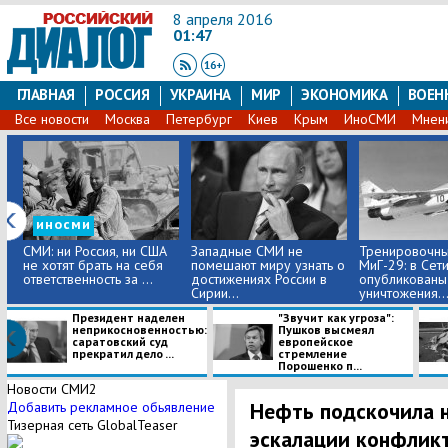
8 апреля 2016
01:47
ГЛАВНАЯ
РОССИЯ
УКРАИНА
МИР
ЭКОНОМИКА
ВОЕН
Все новости
Москва
Петербург
Киев
Крым
ИноСМИ
Мнен
иносми
СМИ: ни Россия, ни США
Западные СМИ не
Тренировочны
не хотят брать на себя
помешают миру узнать о
МиГ-29: в Сет
ответственность за ...
достижениях России в
опубликованы
Сирии...
уничтожения..
Президент наделен
"Звучит как угроза":
неприкосновенностью:
Пушков высмеял
саратовский суд
европейское
прекратил дело ...
стремление
Порошенко п...
Новости СМИ2
Нефть подскочила н
Добавить рекламное обьявление
Тизерная сеть GlobalTeaser
эскалации конфликт