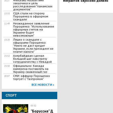
WikiLeaks назвал имя
мигрантов: Евросоюз должен
16:27
заказчика и цель
предоставить Турции безвизовы
расследования "панамских
режим
документов"
США стали на сторону
13:55
Порошенко в офшорном
скандале
Неожиданное заявление
11:49
Порошенко: "Использование
офшорных счетов на
Украине будет
невозможным"
Ляшко о скандале с
13:20
офшорами Порошенко:
"Никто не даст кредит
Украине, если президент не
платит налоги"
Азербайджан сделал
23:32
большой шаг навстречу
сотрудничеству с Невадой
Официально: Канада
23:30
намерена поставлять на
Украину сжиженный газ
СМИ: оффшор Порошенко
20:07
торгует с "Газпромом"
ВСЕ НОВОСТИ »
СПОРТ
00:32
"​Боруссия" Д