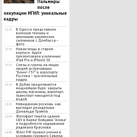
Пальмиры
после
оккупации ИГИЛ: уникальные
кадры
В Одессе представили
12:23
военную технику и
амуницию украинских
силовиков с Донбасса –
фото
Новая мощь в старом
22:10
корпусе: Apple
презентовала усиленные
iPad Pro и iPhone SE
Слезы и горечь на лицах
17:55
людей, встречавших
"Боинг-737" в аэропорту
Ростова – трогательные
кадры
В Дубае продолжается
23:54
мощнейшая буря: закрыты
школы, магазины, аэропорт,
транспорт находится под
водой
Невиданная роскошь: как
21:23
выглядит резиденция
Дональда Трампа
Фотофакт пикета здания
11:04
СБУ в Киеве бойцами "Азова"
и подробности задержания
радикала Краснова
Флот РФ провел учения в
14:40
условиях сурового Севера: