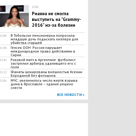
12:06
Рианна не смогла
выступить на "Grammy-
2016" из-за болезни
В Тобольске пенсионерка попросила
12:00
младшую дочь подыскать киллера для
убийства старшей
Генсек ООН: Россия нарушает
11:43
международное право действиями в
Сирии
Роковой матч в Аргентине: футболист
11:41
застрелил арбитра, удалившего его с
поля
Фанаты шокированы внешностью Ксении
11:12
Бородиной без фотошопа
МЧС: увеличилось число жертв взрыва
11:06
дома в Ярославле – здание решено
снести
ВСЕ НОВОСТИ »