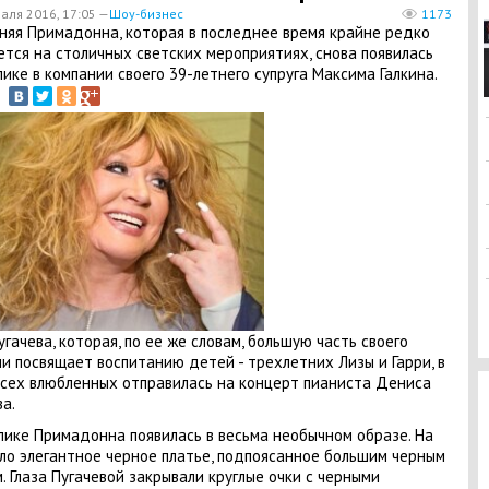
аля 2016, 17:05 —
Шоу-бизнес
1173
няя Примадонна, которая в последнее время крайне редко
ется на столичных светских мероприятиях, снова появилась
лике в компании своего 39-летнего супруга Максима Галкина.
угачева, которая, по ее же словам, большую часть своего
и посвящает воспитанию детей - трехлетних Лизы и Гарри, в
сех влюбленных отправилась на концерт пианиста Дениса
а.
лике Примадонна появилась в весьма необычном образе. На
ло элегантное черное платье, подпоясанное большим черным
. Глаза Пугачевой закрывали круглые очки с черными