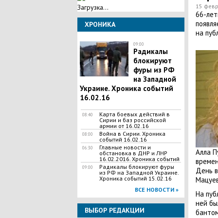
15 февр
Загрузка...
66-лет
появля
ХРОНИКА
на пуб
09:00
Радикалы
блокируют
фуры из РФ
на Западной
Украине. Хроника событий
16.02.16
Карта боевых действий в
08:40
Сирии и баз российской
армии от 16.02.16
Война в Сирии. Хроника
08:00
событий 16.02.16
Главные новости и
06:30
Алла П
обстановка в ДНР и ЛНР
16.02.2016. Хроника событий
времен
Радикалы блокируют фуры
09:00
День в
из РФ на Западной Украине.
Хроника событий 15.02.16
Мацуев
ВСЕ НОВОСТИ »
На пуб
ней бы
ВЫБОР РЕДАКЦИИ
бантом