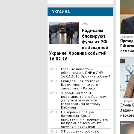
УКРАИНА
09:00
Радикалы
блокируют
16 февраля 
Презид
фуры из РФ
РФ нель
на Западной
отменит
Украине. Хроника событий
16.02.16
Главные новости и
06:30
обстановка в ДНР и ЛНР
16.02.2016. Хроника событий
Скандальная отставка:
01:38
Шокин уволил своего
заместителя Касько
"Народный фронт"
01:19
подставил плечо Яценюку:
депутаты отказались
16 февраля 
голосовать за отставку
Элина К
Кабмина
Задойн
На Украине бойцов
00:18
наркоз
батальона "Крым"
приравняли к террористам:
вернуть
во время обыска изъято
оружие и наркотики
У Порошенко собирают
00:11