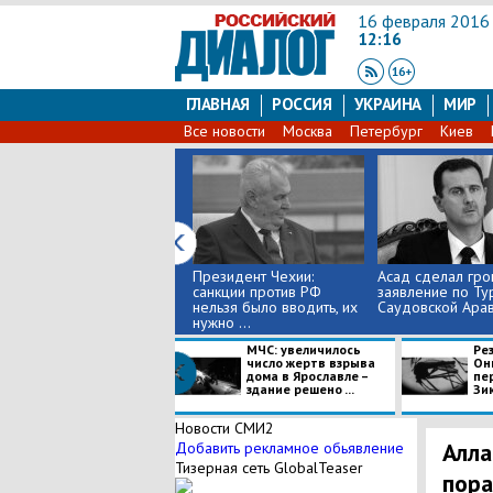
16 февраля 2016
12:16
ГЛАВНАЯ
РОССИЯ
УКРАИНА
МИР
Все новости
Москва
Петербург
Киев
Президент Чехии:
Асад сделал гр
санкции против РФ
заявление по Ту
нельзя было вводить, их
Саудовской Ара
нужно ...
МЧС: увеличилось
Ре
число жертв взрыва
Он
дома в Ярославле –
пе
здание решено ...
Зик
Новости СМИ2
Алла
Добавить рекламное обьявление
Тизерная сеть GlobalTeaser
пора