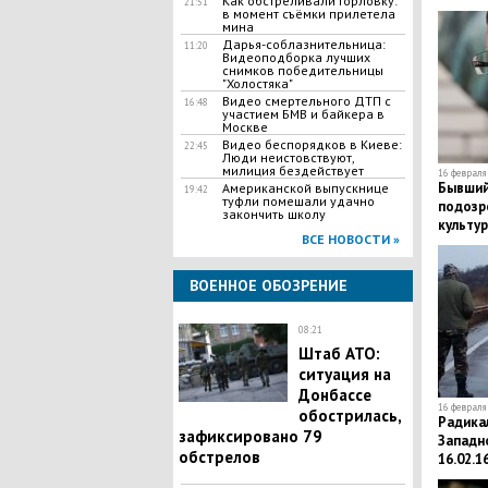
Как обстреливали Горловку:
21:51
в момент съёмки прилетела
мина
Дарья-соблазнительница:
11:20
Видеоподборка лучших
снимков победительницы
"Холостяка"
Видео смертельного ДТП с
16:48
участием БМВ и байкера в
Москве
Видео беспорядков в Киеве:
22:45
Люди неистовствуют,
милиция бездействует
16 февраля 
Бывший
Американской выпускнице
19:42
туфли помешали удачно
подозр
закончить школу
культур
ВСЕ НОВОСТИ »
междун
ВОЕННОЕ ОБОЗРЕНИЕ
08:21
Штаб АТО:
ситуация на
Донбассе
16 февраля 
обострилась,
Радика
зафиксировано 79
Западн
обстрелов
16.02.1