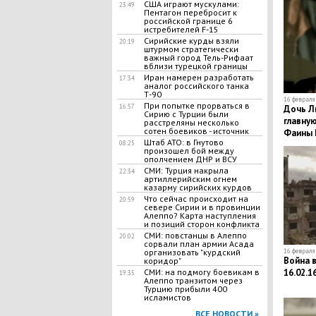
США играют мускулами:
23:49
Пентагон перебросит к
российской границе 6
истребителей F-15
Сирийские курды взяли
20:19
штурмом стратегически
важный город Тель-Рифаат
вблизи турецкой границы
​Иран намерен разработать
17:34
аналог российского танка
Т-90
16 февраля 
При попытке прорваться в
16:57
Дочь Л
Сирию с Турции были
главную
расстреляны несколько
сотен боевиков - источник
Фаины 
Штаб АТО: в Гнутово
08:25
произошел бой между
ополчением ДНР и ВСУ
СМИ: Турция накрыла
22:34
артиллерийским огнем
казарму сирийских курдов
Что сейчас происходит на
20:59
севере Сирии и в провинции
Алеппо? Карта наступления
и позиций сторон конфликта
СМИ: повстанцы в Алеппо
20:02
сорвали план армии Асада
16 февраля 
организовать "курдский
Война в
коридор"
16.02.1
СМИ: на подмогу боевикам в
19:35
Алеппо транзитом через
Турцию прибыли 400
исламистов
ВСЕ НОВОСТИ »