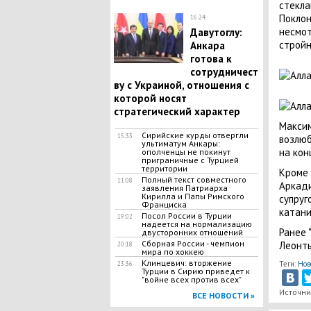
стекла
Поклон
16:24
несмот
Давутоглу:
стройн
Анкара
готова к
сотрудничест
ву с Украиной, отношения с
которой носят
стратегический характер
Максим
Сирийские курды отвергли
15:33
возлюб
ультиматум Анкары:
на кон
ополченцы не покинут
приграничные с Турцией
территории
Кроме 
Полный текст совместного
11:08
Аркади
заявления Патриарха
Кирилла и Папы Римского
супруг
Франциска
катани
Посол России в Турции
19:02
надеется на нормализацию
Ранее 
двусторонних отношений
Сборная России - чемпион
Леонть
20:18
мира по хоккею
Клинцевич: вторжение
Теги:
Нов
23:36
Турции в Сирию приведет к
"войне всех против всех"
Источник
ВСЕ НОВОСТИ »