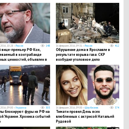
2016, 10:28 —
Россия
148
16 февраля 2016, 09:31 —
Россия
412
 вице-премьер РФ Кох,
Обрушение дома в Ярославле в
еваемый в контрабанде
результате взрыва газа: СКР
ных ценностей, объявлен в
возбудил уголовное дело
ародный розыск
2016, 09:00 —
Украина
303
16 февраля 2016, 09:00 —
Шоу-бизнес
574
лы блокируют фуры из РФ на
Тимати провел День всех
ой Украине. Хроника событий
влюбленных с актрисой Натальей
6
Рудовой