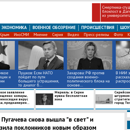
Смертника-студ
блокпост в Даг
из университет
ЭКОНОМИКА
ВОЕННОЕ ОБОЗРЕНИЕ
ПРОИСШЕСТВИЯ
ШОУ
Крым
ИноСМИ
Мнение
Сирия
Видео
Пресс-релизы
Фото
К
омкое
Пушков: Если НАТО
Захарова: РФ против
В ​НИИ 
рции и
пойдет по пути
создания военно-
рассказ
вии
большего устрашения,
политического блока на
распрос
то диалог б...
основе...
зкое заявление
Меркель: в Сирии
Сирийски
ищенко: комары,
нужна бесполетная
штурмом
реносящие вирус
зона
стратеги
а, преднамерен...
город Тел
 Пугачева снова вышла "в свет" и
зила поклонников новым образом