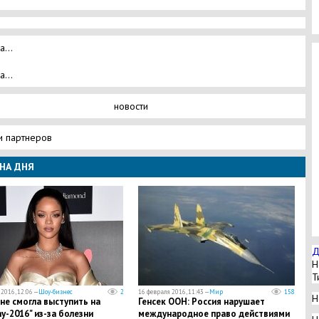
а...
а...
новости
и партнеров
НА ДНЯ
Д
Н
Т
2016, 12:06 —
Шоу-бизнес
2
16 февраля 2016, 11:43 —
Мир
158
Н
не смогла выступить на
Генсек ООН: Россия нарушает
-2016" из-за болезни
международное право действиями