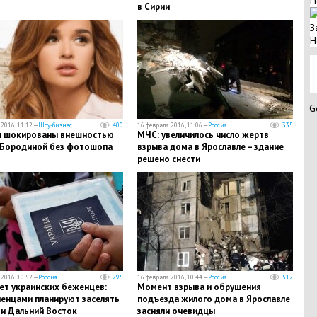
Н
в Сирии
З
Н
G
2016, 11:12 —
Шоу-бизнес
400
16 февраля 2016, 11:06 —
Россия
335
 шокированы внешностью
МЧС: увеличилось число жертв
 Бородиной без фотошопа
взрыва дома в Ярославле – здание
решено снести
2016, 10:52 —
Россия
295
16 февраля 2016, 10:44 —
Россия
512
ет украинских беженцев:
Момент взрыва и обрушения
ленцами планируют заселять
подъезда жилого дома в Ярославле
 и Дальний Восток
засняли очевидцы