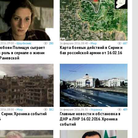
2016, 09:00 —
Шоу-бизнес
280
16 февраля 2016, 08:40 —
Мир
687
юбови Полищук сыграет
Карта боевых действий в Сирии и
 роль в сериале о жизни
баз российской армии от 16.02.16
Раневской
2016, 08:00 —
Мир
382
16 февраля 2016, 06:30 —
Украина
489
 Сирии. Хроника событий
Главные новости и обстановка в
6
ДНР и ЛНР 16.02.2016. Хроника
событий