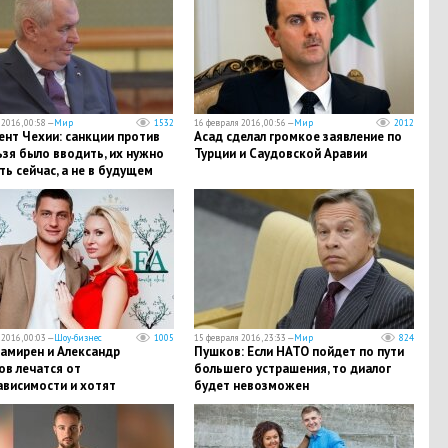
2016, 00:58 —
Мир
1532
16 февраля 2016, 00:56 —
Мир
2012
ент Чехии: санкции против
Асад сделал громкое заявление по
зя было вводить, их нужно
Турции и Саудовской Аравии
ь сейчас, а не в будущем
2016, 00:03 —
Шоу-бизнес
1005
15 февраля 2016, 23:33 —
Мир
824
амирен и Александр
Пушков: Если НАТО пойдет по пути
ов лечатся от
большего устрашения, то диалог
ависимости и хотят
будет невозможен
ся в "Дом-2"