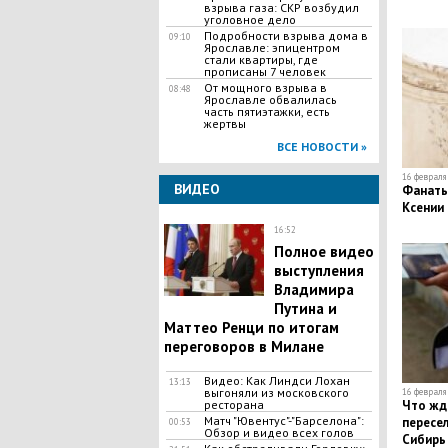
взрыва газа: СКР возбудил
уголовное дело
Подробности взрыва дома в
09:10
Ярославле: эпицентром
стали квартиры, где
прописаны 7 человек
От мощного взрыва в
08:48
Ярославле обвалилась
часть пятиэтажки, есть
жертвы
ВСЕ НОВОСТИ »
16 февраля 
ВИДЕО
Фанаты
Ксении
16:52
Полное видео
выступления
Владимира
Путина и
Маттео Ренци по итогам
переговоров в Милане
Видео: Как Линдси Лохан
13:13
выгоняли из московского
16 февраля 
Что жд
ресторана
Матч "Ювентус"-"Барселона":
пересе
00:53
Обзор и видео всех голов
Сибирь