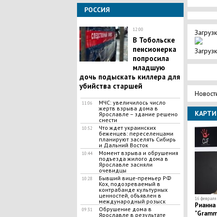
РОССИЯ
12:00
Загрузк
В Тобольске
пенсионерка
Загрузк
попросила
младшую
дочь подыскать киллера для
убийства старшей
Новост
МЧС: увеличилось число
11:06
жертв взрыва дома в
КАРТИ
Ярославле – здание решено
снести
Что ждет украинских
10:52
беженцев: переселенцами
планируют заселять Сибирь
и Дальний Восток
Момент взрыва и обрушения
10:44
подъезда жилого дома в
Ярославле засняли
очевидцы
Бывший вице-премьер РФ
10:28
Кох, подозреваемый в
контрабанде культурных
ценностей, объявлен в
16 февраля 
международный розыск
Рианна 
Обрушение дома в
09:31
"Grammy
Ярославле в результате