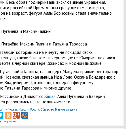
ми. Весь образ подчеркивали эксклюзивные украшения.
ники российской Примадонны сразу же отметили, что,
ря на возраст, фигура Аллы Борисовны стала значительно
ее.
 Галкин, который ни на минуту не покидал свою
ленную, также был одет в черном цвете. Юморист появился
церте в черном свитере, джинсах и модном пиджаке.
Пугачевой и Галкина, на концерт Мацуева пришли ресторатор
й Новиков, светская львица Ида Лоло, Оксана Бондаренко с
ом Владимиром Цыгановым, тренер по фигурному
ю Татьяна Тарасова и многие другие.
"Российский Диалог"
сообщал
, Алла Пугачева и Валерий
ев разругались из-за недвижимости.
ости - Москва
,
Новости России
,
Общество
,
Главное за день
: super.ru