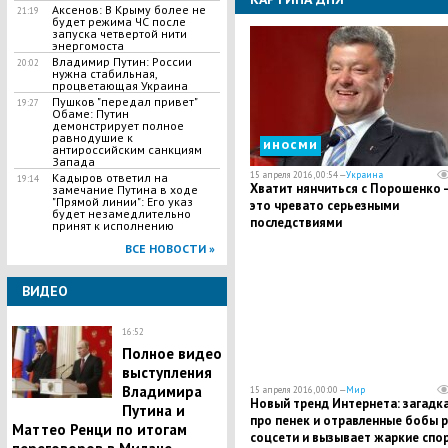
Аксенов: В Крыму более не
21:19
будет режима ЧС после
запуска четвертой нити
энергомоста
Владимир Путин: России
20:02
нужна стабильная,
процветающая Украина
Пушков "передал привет"
19:27
Обаме: Путин
демонстрирует полное
равнодушие к
иносми
антироссийским санкциям
Запада
15 апреля 2016, 00:54 —
Украина
Кадыров ответил на
19:14
Хватит нянчиться с Порошенко 
замечание Путина в ходе
"Прямой линии": Его указ
это чревато серьезными
будет незамедлительно
последствиями
принят к исполнению
ВСЕ НОВОСТИ »
ВИДЕО
16:52
Полное видео
выступления
Владимира
15 апреля 2016, 00:00 —
Мир
Новый тренд Интернета: загадк
Путина и
про пенек и отравленные бобы 
Маттео Ренци по итогам
соцсети и вызывает жаркие спо