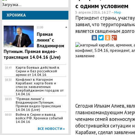
с одним условием
Загрузка...
5 апреля 2016, 16:27 —
Мир
ХРОНИКА
Президент страны, участв
заявил, что территориаль
11:00
"
является священным долго
Прямая
линия" с
Владимиром
Путиным. Прямая видео-
трансляция 14.04.16 (Live)
Карта боевых действий в
08:49
Сирии и баз российской
армии от 14.04.16
Конфликт в Нагорном
08:30
Карабахе: карта боев и
список захваченных
Азербайджаном городов от
14.04.16
"Прямая линия" с
08:03
Владимиром Путиным.
Сегодня Ильхам Алиев, яв
Прямая видео-трансляция
14.04.16 (Live)
главнокомандующим Азерба
Война в Сирии и вывод
08:00
членами семей военнослуж
войск РФ. Хроника событий
14.04.16
обострившейся ситуации н
ВСЕ НОВОСТИ »
Карабахе, сделал заявление