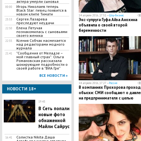
актера умерли сыновья
Игорь Николаев теперь
00:00
Black Star: певец появится в
новом клипе Тимати
14 апреля 2016, 17:51 —
Шоу-бизнес
Сергея Лазарева
Экс-супруга Гуфа Айза Анохина
23:53
преследуют неудачи
объявила о своей второй
Елена Летучая
22:50
беременности
познакомилась с сыновьями
своего жениха
Ксения Собчак насмехается
22:35
над редакторами модного
журнала
"Сообщения от Меладзе –
21:41
мой главный страх": Ольга
Романовская рассказала
шокирующие подробности о
своей работе в "ВИА Гре"
ВСЕ НОВОСТИ »
14 апреля 2016, 17:27 —
Россия
В компаниях Прохорова проход
НОВОСТИ 18+
обыски: СМИ сообщают о давле
на предпринимателя с целью
19:43
заставить его продать "РБК"
В Сеть попали
новые фото
обнаженной
Майли Сайрус
Солистка Nikitа Даша
16:41
Астафьева жестко ответила