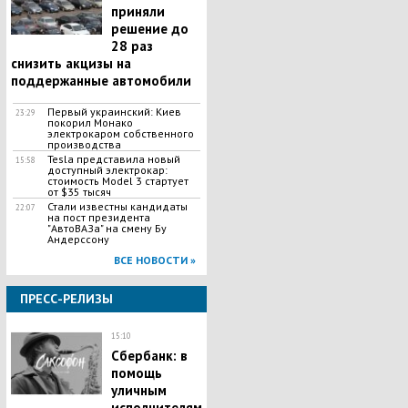
приняли
решение до
28 раз
снизить акцизы на
поддержанные автомобили
Первый украинский: Киев
23:29
покорил Монако
электрокаром собственного
производства
Tesla представила новый
15:58
доступный электрокар:
стоимость Model 3 стартует
от $35 тысяч
Стали известны кандидаты
22:07
на пост президента
"АвтоВАЗа" на смену Бу
Андерссону
ВСЕ НОВОСТИ »
ПРЕСС-РЕЛИЗЫ
15:10
Сбербанк: в
помощь
уличным
исполнителям