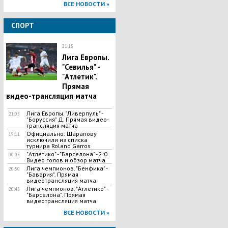
ВСЕ НОВОСТИ »
СПОРТ
21:15
Лига Европы.
"Севилья" -
"Атлетик".
Прямая
видео-трансляция матча
Лига Европы. "Ливерпуль" -
21:05
"Боруссия" Д. Прямая видео-
трансляция матча
Официально: Шарапову
19:11
исключили из списка
турнира Roland Garros
"Атлетико" - "Барселона" - 2:0.
00:05
Видео голов и обзор матча
Лига чемпионов. "Бенфика" -
20:50
"Бавария". Прямая
видеотрансляция матча
Лига чемпионов. "Атлетико" -
20:45
"Барселона". Прямая
видеотрансляция матча
ВСЕ НОВОСТИ »