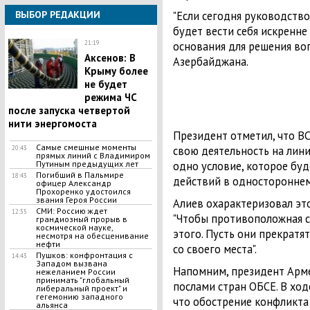
"Если сегодня руководств
ВЫБОР РЕДАКЦИИ
будет вести себя искренне
основания для решения воп
21:19
Аксенов: В
Азербайджана.
Крыму более
не будет
режима ЧС
после запуска четвертой
нити энергомоста
Президент отметил, что В
Самые смешные моменты
свою деятельность на лини
20:43
прямых линий с Владимиром
одно условие, которое бу
Путиным предыдущих лет
Погибший в Пальмире
18:43
действий в одностороннем
офицер Александр
Прохоренко удостоился
звания Героя России
Алиев охарактеризовал эт
СМИ: Россию ждет
12:35
"Чтобы противоположная с
грандиозный прорыв в
космической науке,
этого. Пусть они прекратя
несмотря на обесценивание
нефти
со своего места".
Пушков: конфронтация с
14:43
Западом вызвана
Напомним, президент Арме
нежеланием России
принимать "глобальный
послами стран ОБСЕ. В ход
либеральный проект" и
гегемонию западного
что обострение конфликта
альянса