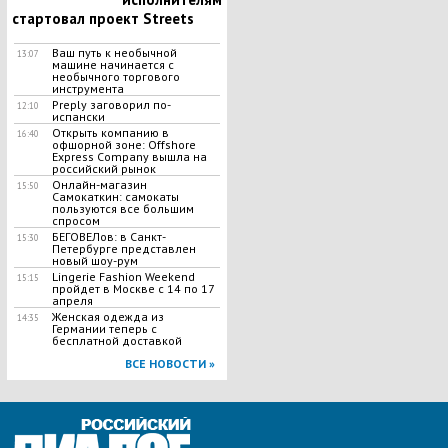
стартовал проект Streets
Ваш путь к необычной
13:07
машине начинается с
необычного торгового
инструмента
Preply заговорил по-
12:10
испански
Открыть компанию в
16:40
офшорной зоне: Offshore
Express Company вышла на
российский рынок
Онлайн-магазин
15:50
Самокаткин: самокаты
пользуются все большим
спросом
БЕГОВЕЛов: в Санкт-
15:30
Петербурге представлен
новый шоу-рум
Lingerie Fashion Weekend
15:15
пройдет в Москве с 14 по 17
апреля
Женская одежда из
14:35
Германии теперь с
бесплатной доставкой
ВСЕ НОВОСТИ »