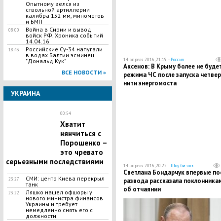
Опытному велся из
ствольной артиллерии
калибра 152 мм, минометов
и БМП
Война в Сирии и вывод
08:00
войск РФ. Хроника событий
14.04.16
Российские Су-34 напугали
18:43
в водах Балтии эсминец
14 апреля 2016, 21:19 —
Россия
"Дональд Кук"
Аксенов: В Крыму более не буде
ВСЕ НОВОСТИ »
режима ЧС после запуска четве
нити энергомоста
УКРАИНА
00:54
Хватит
нянчиться с
Порошенко –
это чревато
серьезными последствиями
14 апреля 2016, 20:22 —
Шоу-бизнес
Светлана Бондарчук впервые по
СМИ: центр Киева перекрыл
23:27
развода рассказала поклонника
танк
об отчаянии
Ляшко нашел офшоры у
23:22
нового министра финансов
Украины и требует
немедленно снять его с
должности