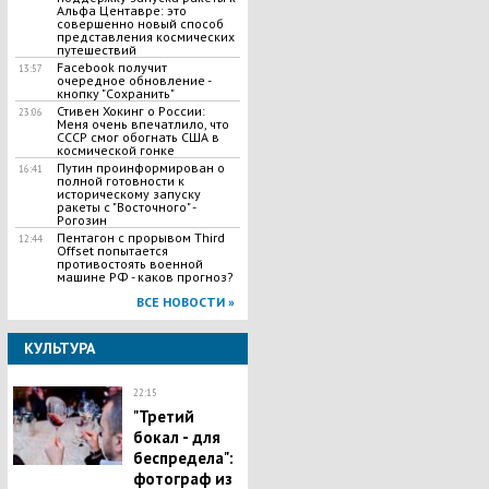
Альфа Центавре: это
совершенно новый способ
представления космических
путешествий
Facebook получит
13:57
очередное обновление -
кнопку "Сохранить"
Стивен Хокинг о России:
23:06
Меня очень впечатлило, что
СССР смог обогнать США в
космической гонке
Путин проинформирован о
16:41
полной готовности к
историческому запуску
ракеты с "Восточного" -
Рогозин
Пентагон с прорывом Third
12:44
Offset попытается
противостоять военной
машине РФ - каков прогноз?
ВСЕ НОВОСТИ »
КУЛЬТУРА
22:15
"Третий
бокал - для
беспредела":
фотограф из