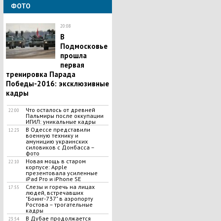
ФОТО
20:08
В
Подмосковье
прошла
первая
тренировка Парада
Победы-2016: эксклюзивные
кадры
Что осталось от древней
22:00
Пальмиры после оккупации
ИГИЛ: уникальные кадры
В Одессе представили
12:23
военную технику и
амуницию украинских
силовиков с Донбасса –
фото
Новая мощь в старом
22:10
корпусе: Apple
презентовала усиленные
iPad Pro и iPhone SE
Слезы и горечь на лицах
17:55
людей, встречавших
"Боинг-737" в аэропорту
Ростова – трогательные
кадры
В Дубае продолжается
23:54