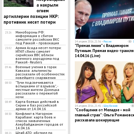
а накрыли
огнем
артиллерии позиции НКР:
противник несет потери
Минобороны РФ:
23:26
информация о сбитом
самолете российских ВКС
14 апреля 2016, 21:56 —
Россия
под Раккой – провокация
"Прямая линия" с Владимиром
Армия Асада несет потери:
23:02
Путиным. Прямая видео-трансля
ИГИЛ сбило самолет
сирийских ВВС вблизи
14.04.16 (Live)
военного аэродрома под
Раккой - Reuters
Военные учения в горах
09:46
Кавказа: альпинисты
рассказали об особенностях
новейшего снаряжения
"Тучи подсвечиваются
08:50
вспышками от взрывов", -
местные жители Донецка
рассказали о пережитой
ночи
Карта боевых действий в
08:49
Сирии и баз российской
14 апреля 2016, 21:41 —
Шоу-бизнес
армии от 14.04.16
"Сообщения от Меладзе – мой
Конфликт в Нагорном
08:30
главный страх": Ольга Романовс
Карабахе: карта боев и
рассказала шокирующие
список захваченных
Азербайджаном городов от
подробности о своей работе в 
14.04.16
Гре"
Штаб АТО: обстрел по
08:21