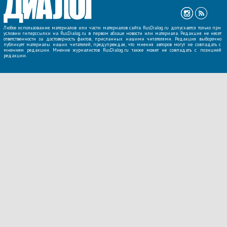
Любое использование материалов или части материалов сайта RusDialog.ru допускается только при
условии гиперссылки на RusDialog.ru в первом абзаце новости или материала. Редакция не несет
ответственности за достоверность фактов, присланных нашими читателями. Редакция выборочно
публикует материалы наших читателей, предупреждая, что мнения авторов могут не совпадать с
мнением редакции. Мнение журналистов RusDialog.ru также может не совпадать с позицией
редакции.