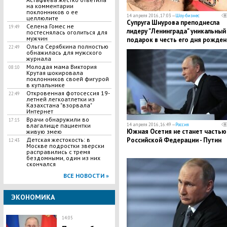
на комментарии
поклонников о ее
14 апреля 2016, 17:03 —
Шоу-бизнес
целлюлите
Супруга Шнурова преподнесла
Селена Гомес не
19:49
лидеру "Ленинграда" уникальный
постеснялась оголиться для
мужчин
подарок в честь его дня рожден
Ольга Серябкина полностью
22:49
обнажилась для мужского
журнала
Молодая мама Виктория
08:10
Крутая шокировала
поклонников своей фигурой
в купальнике
Откровенная фотосессия 19-
22:49
летней легкоатлетки из
Казахстана "взорвала"
Интернет
Врачи обнаружили во
17:15
14 апреля 2016, 16:49 —
Россия
влагалище пациентки
Южная Осетия не станет частью
живую змею
Российской Федерации - Путин
Детская жестокость: в
12:43
Москве подростки зверски
расправились с тремя
бездомными, один из них
скончался
ВСЕ НОВОСТИ »
ЭКОНОМИКА
14:05