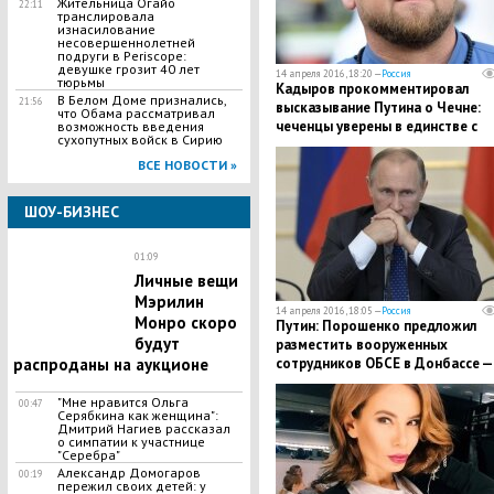
Жительница Огайо
22:11
транслировала
изнасилование
несовершеннолетней
подруги в Periscope:
девушке грозит 40 лет
14 апреля 2016, 18:20 —
Россия
тюрьмы
Кадыров прокомментировал
В Белом Доме признались,
21:56
высказывание Путина о Чечне:
что Обама рассматривал
чеченцы уверены в единстве с
возможность введения
сухопутных войск в Сирию
Россией
ВСЕ НОВОСТИ »
ШОУ-БИЗНЕС
01:09
Личные вещи
Мэрилин
14 апреля 2016, 18:05 —
Россия
Монро скоро
Путин: Порошенко предложил
будут
разместить вооруженных
сотрудников ОБСЕ в Донбассе —
распроданы на аукционе
это всячески поддерживаю
"Мне нравится Ольга
00:47
Серябкина как женщина":
Дмитрий Нагиев рассказал
о симпатии к участнице
"Серебра"
Александр Домогаров
00:19
пережил своих детей: у