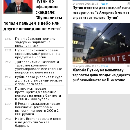
Путин об
14 апреля 2016, 16:18 —
Россия
офшорном
Путин ответил девочке, чей пап
скандале:
говорит, что "с Америкой может
"Журналисты
справиться только Путин"
попали пальцем в небо или
другое неожиданное место"
Путин объяснил причину
12:40
задержки зарплат на
предприятиях
Путин прокомментировал
12:25
стремительный рост цен на
продукты в России
Договорились: "Газпром" и
09:55
турецкие компании
14 апреля 2016, 16:07 —
Россия
урегулировали все спорные
Жалоба Путину на невыплату
вопросы по цене на газ
зарплаты дала плоды: на директ
Рубль резко укрепился: курс
19:38
рыбокомбината на Шикотане
доллара стал самым низким
с прошлого года
завели дело
Появились первые
17:08
претенденты, желающие
попасть на новые банкноты
в 200 и 2 000 рублей
В России ожидаются новые
13:14
банкноты: Центробанк
выпустит купюры в 200 и 2
000 рублей
Нефть Brent просела в цене
09:36
и не достигла $43 за
баррель