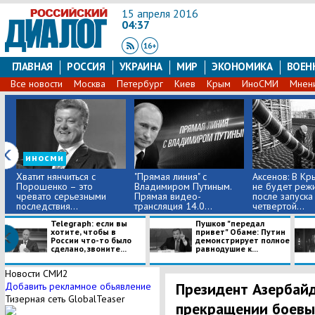
15 апреля 2016
04:37
ГЛАВНАЯ
РОССИЯ
УКРАИНА
МИР
ЭКОНОМИКА
ВОЕН
Все новости
Москва
Петербург
Киев
Крым
ИноСМИ
Мнен
иносми
Хватит нянчиться с
"Прямая линия" с
Аксенов: В К
Порошенко – это
Владимиром Путиным.
не будет реж
чревато серьезными
Прямая видео-
после запуска
последствия...
трансляция 14.0...
четвертой...
Telegraph: если вы
Пушков "передал
хотите, чтобы в
привет" Обаме: Путин
России что-то было
демонстрирует полное
сделано, звоните...
равнодушие к...
Новости СМИ2
Президент Азербайд
Добавить рекламное обьявление
Тизерная сеть GlobalTeaser
прекращении боевых