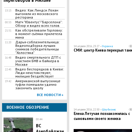
переговоров в Милане
Видео: Как Линдси Лохан
13:13
выгоняли из московского
ресторана
Матч "Ювентус"-"Барселона":
00:53
Обзор и видео всех голов
Как обстреливали Горловку:
21:51
в момент съёмки прилетела
мина
Дарья-соблазнительница:
11:20
Видеоподборка лучших
14 апреля 2016, 23:27 —
Украина
снимков победительницы
СМИ: центр Киева перекрыл тан
"Холостяка"
Видео смертельного ДТП с
16:48
участием БМВ и байкера в
Москве
Видео беспорядков в Киеве:
22:45
Люди неистовствуют,
милиция бездействует
Американской выпускнице
19:42
туфли помешали удачно
закончить школу
ВСЕ НОВОСТИ »
ВОЕННОЕ ОБОЗРЕНИЕ
14 апреля 2016, 22:50 —
Шоу-бизнес
Елена Летучая познакомилась с
сыновьями своего жениха
00:44
ВС
Азербайджан