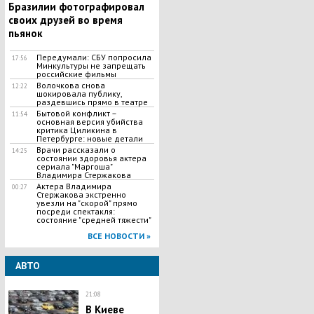
Бразилии фотографировал
своих друзей во время
пьянок
Передумали: СБУ попросила
17:56
Минкультуры не запрещать
российские фильмы
Волочкова снова
12:22
шокировала публику,
раздевшись прямо в театре
Бытовой конфликт –
11:54
основная версия убийства
критика Циликина в
Петербурге: новые детали
Врачи рассказали о
14:25
состоянии здоровья актера
сериала "Маргоша"
Владимира Стержакова
Актера Владимира
00:27
Стержакова экстренно
увезли на "скорой" прямо
посреди спектакля:
состояние "средней тяжести"
ВСЕ НОВОСТИ »
АВТО
21:08
В Киеве