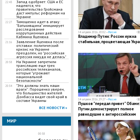
Запад одобряет: США и ЕС
22:43
надеются, что
правительство Гройсмана
даст импульс реформам на
Украине
Тимошенко идет в атаку:
22:27
"Батькивщина" инициирует
расследование
14 апреля 2016, 20:02 —
Россия
коррупционных действия
Владимир Путин: России нужна
Кабмина Яценюка
стабильная, процветающая Укра
Заявление Яценюка после
21:16
отставки: политический
кризис на Украине
преодолен, но "российская
агрессия никуда не делась"
На Украине запретили
20:58
трансляцию еще трех
российских телеканалов,
которые "угрожают
национальной
безопасности"
"Это должны знать наши
20:34
враги": Порошенко уверен,
что большинство жителей
Донбасса видят свой край в
14 апреля 2016, 19:27 —
Россия
составе Украины
Пушков "передал привет" Обаме:
ВСЕ НОВОСТИ »
Путин демонстрирует полное
равнодушие к антироссийским
санкциям Запада
МИР
00:58