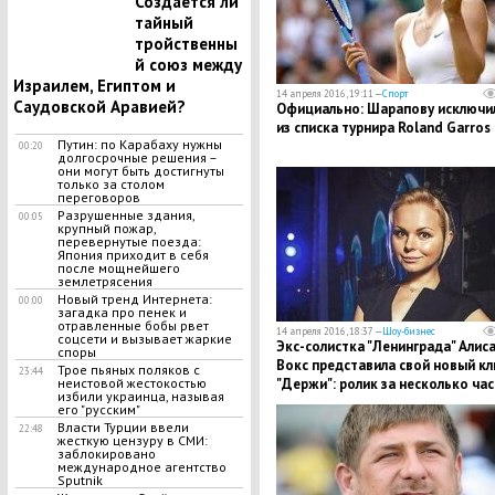
Создается ли
тайный
тройственны
й союз между
Израилем, Египтом и
14 апреля 2016, 19:11 —
Спорт
Саудовской Аравией?
Официально: Шарапову исключи
из списка турнира Roland Garros
Путин: по Карабаху нужны
00:20
долгосрочные решения –
они могут быть достигнуты
только за столом
переговоров
Разрушенные здания,
00:05
крупный пожар,
перевернутые поезда:
Япония приходит в себя
после мощнейшего
землетрясения
Новый тренд Интернета:
00:00
загадка про пенек и
отравленные бобы рвет
14 апреля 2016, 18:37 —
Шоу-бизнес
соцсети и вызывает жаркие
Экс-солистка "Ленинграда" Алис
споры
Вокс представила свой новый кл
Трое пьяных поляков с
23:44
"Держи": ролик за несколько ча
неистовой жестокостью
избили украинца, называя
набрал более 25 тысяч просмот
его "русским"
Власти Турции ввели
22:48
жесткую цензуру в СМИ:
заблокировано
международное агентство
Sputnik