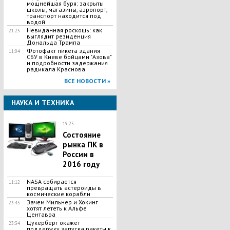
мощнейшая буря: закрыты
школы, магазины, аэропорт,
транспорт находится под
водой
Невиданная роскошь: как
21:23
выглядит резиденция
Дональда Трампа
Фотофакт пикета здания
11:04
СБУ в Киеве бойцами "Азова"
и подробности задержания
радикала Краснова
ВСЕ НОВОСТИ »
НАУКА И ТЕХНИКА
19:25
Состояние
рынка ПК в
России в
2016 году
NASA собирается
11:12
превращать астероиды в
космические корабли
​Зачем Мильнер и Хокинг
23:45
хотят лететь к Альфе
Центавра
​Цукерберг окажет
23:34
поддержку запуска ракеты к