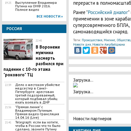
перерасти в полномасштаб
Выступление Владимира
19:25
Путина на ОНФ 2016.
Полное видео
Ранее "
Российский диалог
"
ВСЕ НОВОСТИ »
применении в зоне караба
суперсовременного БПЛА, 
РОССИЯ
самонаводящийся снаряд.
Теги:
,
,
Происшествия
Мнение
Общество
22:45
,
Новости дня
Новости Азербайджана
В Воронеже
мужчина
насмерть
разбился при
падении с 10-го этажа
"рокового" ТЦ
Загрузка...
Дело о жестоком убийстве
22:39
медсестер в Санкт-
Загрузка...
Петербурге: арестован
третий подозреваемый,
который подбивал убийц
ехать воевать в ДНР
"Прямая линия" с
21:56
Владимиром Путиным.
Прямая видео-трансляция
14.04.16 (Live)
Новости партнеров
Telegraph: если вы хотите,
21:41
чтобы в России что-то было
сделано, звоните Путину
КАРТИНА ДНЯ