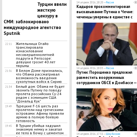
14 апреля 2016, 18:20 —
Россия
Турции ввели
Кадыров прокомментировал
жесткую
высказывание Путина о Чечне:
цензуру в
чеченцы уверены в единстве с
СМИ: заблокировано
Россией
международное агентство
Sputnik
Жительница Огайо
22:11
транслировала
изнасилование
несовершеннолетней
подруги в Periscope:
девушке грозит 40 лет
тюрьмы
14 апреля 2016, 18:05 —
Россия
В Белом Доме признались,
21:56
Путин: Порошенко предложил
что Обама рассматривал
разместить вооруженных
возможность введения
сухопутных войск в Сирию
сотрудников ОБСЕ в Донбассе —
Белый дом: Обама не будет
21:34
это всячески поддерживаю
звонить Путину по поводу
пролета российских Су-24
рядом с эсминцем США
"Дональд Кук"
Турецкие F-16 шесть раз
19:49
пролетели над греческими
островами: Афины привели
армию в полную боевую
готовность
В Турции убийца задушил
19:45
знакомую немку и закатал
ее тело в бочку с цементом
14 апреля 2016, 17:51 —
Шоу-бизнес