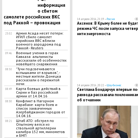
информация
о сбитом
самолете российских ВКС
14 апреля 2016, 21:19 —
Россия
под Раккой – провокация
Аксенов: В Крыму более не буде
режима ЧС после запуска четве
Армия Асада несет потери:
нити энергомоста
23:02
ИГИЛ сбило самолет
сирийских ВВС вблизи
военного аэродрома под
Раккой - Reuters
Военные учения в горах
09:46
Кавказа: альпинисты
рассказали об особенностях
новейшего снаряжения
"Тучи подсвечиваются
08:50
вспышками от взрывов", -
местные жители Донецка
рассказали о пережитой
ночи
14 апреля 2016, 20:22 —
Шоу-бизнес
Карта боевых действий в
Светлана Бондарчук впервые по
08:49
Сирии и баз российской
развода рассказала поклонника
армии от 14.04.16
об отчаянии
Конфликт в Нагорном
08:30
Карабахе: карта боев и
список захваченных
Азербайджаном городов от
14.04.16
Штаб АТО: обстрел по
08:21
Опытному велся из
ствольной артиллерии
калибра 152 мм, минометов
и БМП