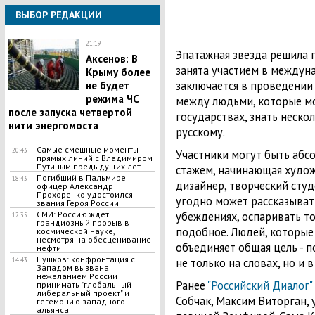
ВЫБОР РЕДАКЦИИ
21:19
Эпатажная звезда решила п
Аксенов: В
занята участием в междуна
Крыму более
заключается в проведении
не будет
режима ЧС
между людьми, которые мо
после запуска четвертой
государствах, знать неско
нити энергомоста
русскому.
Самые смешные моменты
20:43
Участники могут быть абсо
прямых линий с Владимиром
Путиным предыдущих лет
стажем, начинающая худо
Погибший в Пальмире
18:43
дизайнер, творческий студ
офицер Александр
Прохоренко удостоился
угодно может рассказыват
звания Героя России
убеждениях, оспаривать т
СМИ: Россию ждет
12:35
грандиозный прорыв в
подобное. Людей, которые 
космической науке,
несмотря на обесценивание
объединяет общая цель - п
нефти
Пушков: конфронтация с
не только на словах, но и в
14:43
Западом вызвана
нежеланием России
Ранее
"Российский Диалог"
принимать "глобальный
либеральный проект" и
Собчак, Максим Виторган, 
гегемонию западного
альянса