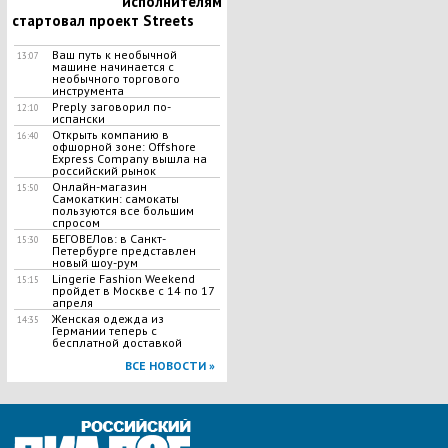
исполнителям
стартовал проект Streets
Ваш путь к необычной
13:07
машине начинается с
необычного торгового
инструмента
Preply заговорил по-
12:10
испански
Открыть компанию в
16:40
офшорной зоне: Offshore
Express Company вышла на
российский рынок
Онлайн-магазин
15:50
Самокаткин: самокаты
пользуются все большим
спросом
БЕГОВЕЛов: в Санкт-
15:30
Петербурге представлен
новый шоу-рум
Lingerie Fashion Weekend
15:15
пройдет в Москве с 14 по 17
апреля
Женская одежда из
14:35
Германии теперь с
бесплатной доставкой
ВСЕ НОВОСТИ »