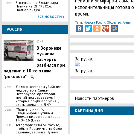
певицей Земфирой. Сама Кс
Выступление Владимира
19:25
исполнительницы готова от
Путина на ОНФ 2016.
Полное видео
время.
ВСЕ НОВОСТИ »
Теги:
,
,
Новости России
Общество
Ксения 
РОССИЯ
22:45
В Воронеже
мужчина
Загрузка...
насмерть
разбился при
Загрузка...
падении с 10-го этажа
"рокового" ТЦ
Дело о жестоком убийстве
22:39
медсестер в Санкт-
Петербурге: арестован
Новости партнеров
третий подозреваемый,
который подбивал убийц
ехать воевать в ДНР
"Прямая линия" с
КАРТИНА ДНЯ
21:56
Владимиром Путиным.
Прямая видео-трансляция
14.04.16 (Live)
Telegraph: если вы хотите,
21:41
чтобы в России что-то было
сделано, звоните Путину