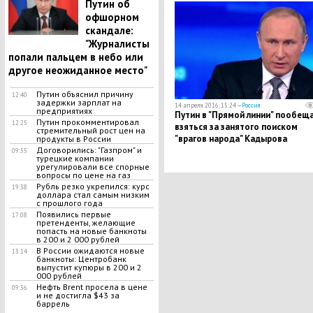
набирает популярность
Путин об
офшорном
скандале:
"Журналисты
попали пальцем в небо или
другое неожиданное место"
Путин объяснил причину
12:40
задержки зарплат на
14 апреля 2016, 15:24 —
Россия
предприятиях
Путин в "Прямой линии" пообещ
Путин прокомментировал
12:25
взяться за занятого поиском
стремительный рост цен на
"врагов народа" Кадырова
продукты в России
Договорились: "Газпром" и
09:55
турецкие компании
урегулировали все спорные
вопросы по цене на газ
Рубль резко укрепился: курс
19:38
доллара стал самым низким
с прошлого года
Появились первые
17:08
претенденты, желающие
попасть на новые банкноты
в 200 и 2 000 рублей
В России ожидаются новые
13:14
банкноты: Центробанк
выпустит купюры в 200 и 2
000 рублей
Нефть Brent просела в цене
09:36
и не достигла $43 за
баррель