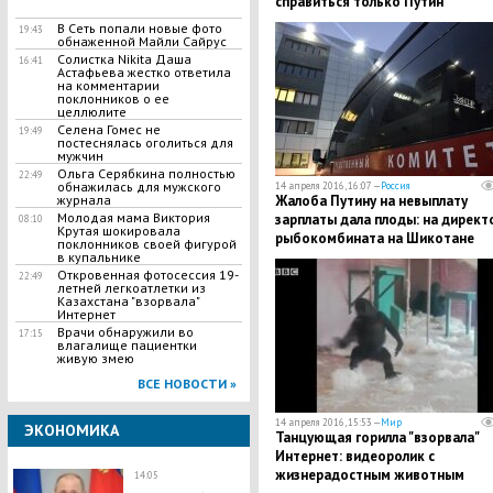
справиться только Путин"
В Сеть попали новые фото
19:43
обнаженной Майли Сайрус
Солистка Nikitа Даша
16:41
Астафьева жестко ответила
на комментарии
поклонников о ее
целлюлите
Селена Гомес не
19:49
постеснялась оголиться для
мужчин
Ольга Серябкина полностью
22:49
обнажилась для мужского
14 апреля 2016, 16:07 —
Россия
Жалоба Путину на невыплату
журнала
Молодая мама Виктория
зарплаты дала плоды: на директ
08:10
Крутая шокировала
рыбокомбината на Шикотане
поклонников своей фигурой
завели дело
в купальнике
Откровенная фотосессия 19-
22:49
летней легкоатлетки из
Казахстана "взорвала"
Интернет
Врачи обнаружили во
17:15
влагалище пациентки
живую змею
ВСЕ НОВОСТИ »
14 апреля 2016, 15:53 —
Мир
ЭКОНОМИКА
Танцующая горилла "взорвала"
Интернет: видеоролик с
жизнерадостным животным
14:05