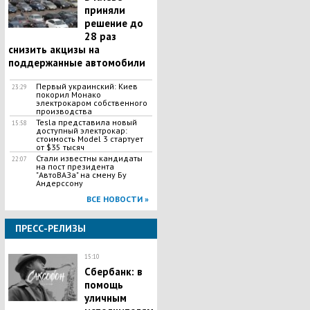
приняли
решение до
28 раз
снизить акцизы на
поддержанные автомобили
Первый украинский: Киев
23:29
покорил Монако
электрокаром собственного
производства
Tesla представила новый
15:58
доступный электрокар:
стоимость Model 3 стартует
от $35 тысяч
Стали известны кандидаты
22:07
на пост президента
"АвтоВАЗа" на смену Бу
Андерссону
ВСЕ НОВОСТИ »
ПРЕСС-РЕЛИЗЫ
15:10
Сбербанк: в
помощь
уличным