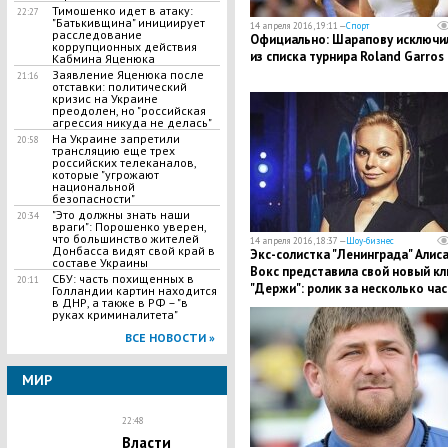
Тимошенко идет в атаку:
22:27
"Батькивщина" инициирует
14 апреля 2016, 19:11 —
Спорт
расследование
Официально: Шарапову исключи
коррупционных действия
из списка турнира Roland Garros
Кабмина Яценюка
Заявление Яценюка после
21:16
отставки: политический
кризис на Украине
преодолен, но "российская
агрессия никуда не делась"
На Украине запретили
20:58
трансляцию еще трех
российских телеканалов,
которые "угрожают
национальной
безопасности"
"Это должны знать наши
20:34
враги": Порошенко уверен,
что большинство жителей
14 апреля 2016, 18:37 —
Шоу-бизнес
Донбасса видят свой край в
Экс-солистка "Ленинграда" Алис
составе Украины
Вокс представила свой новый кл
СБУ: часть похищенных в
20:11
"Держи": ролик за несколько ча
Голландии картин находится
в ДНР, а также в РФ – "в
набрал более 25 тысяч просмот
руках криминалитета"
ВСЕ НОВОСТИ »
МИР
22:48
Власти