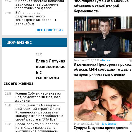
Экс-супруга Гуфа Айза Анохина
В Израиле жестоко наказали
17:57
двух солдат за сожжение
объявила о своей второй
палестинского флага
беременности
В Японии из-за
17:48
разрушительного
землетрясения сорваны
авиарейсы
ВСЕ НОВОСТИ »
ШОУ-БИЗНЕС
22:50
Елена Летучая
14 апреля 2016, 17:27 —
Россия
В компаниях Прохорова проход
познакомилас
обыски: СМИ сообщают о давле
ь с
на предпринимателя с целью
сыновьями
заставить его продать "РБК"
своего жениха
Ксения Собчак насмехается
22:35
над редакторами модного
журнала
"Сообщения от Меладзе –
21:41
мой главный страх": Ольга
Романовская рассказала
шокирующие подробности о
своей работе в "ВИА Гре"
Новая солистка "Серебра"
14 апреля 2016, 17:03 —
Шоу-бизнес
21:30
Супруга Шнурова преподнесла
Катя Кищук рассказал о
мистической случайности,