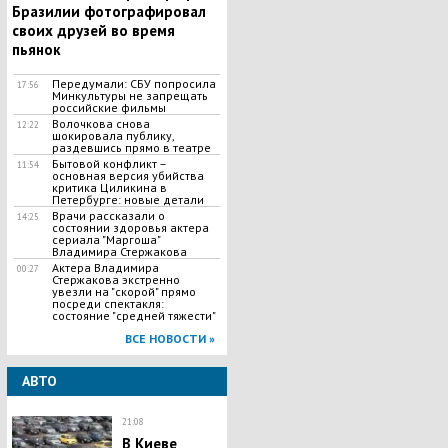
Бразилии фотографировал
своих друзей во время
пьянок
Передумали: СБУ попросила
17:56
Минкультуры не запрещать
российские фильмы
Волочкова снова
12:22
шокировала публику,
раздевшись прямо в театре
Бытовой конфликт –
11:54
основная версия убийства
критика Циликина в
Петербурге: новые детали
Врачи рассказали о
14:25
состоянии здоровья актера
сериала "Маргоша"
Владимира Стержакова
Актера Владимира
00:27
Стержакова экстренно
увезли на "скорой" прямо
посреди спектакля:
состояние "средней тяжести"
ВСЕ НОВОСТИ »
АВТО
21:08
В Киеве