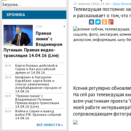
12 апреля 2016, 21:46 —
Шоу-бизне
Загрузка...
Телеведущая постоянно за
ХРОНИКА
и рассказывает о том, что 
11:00
"
Прямая
линия" с
Владимиром
Путиным. Прямая видео-
трансляция 14.04.16 (Live)
Карта боевых действий в
08:49
Сирии и баз российской
армии от 14.04.16
Конфликт в Нагорном
08:30
Карабахе: карта боев и
список захваченных
Ксения регулярно обновляе
Азербайджаном городов от
14.04.16
На сей раз телеведущая вы
"Прямая линия" с
08:03
Владимиром Путиным.
всем участникам проекта "
Прямая видео-трансляция
моей работе интервьюера!" 
14.04.16 (Live)
Война в Сирии и вывод
08:00
сопровождающем фотогра
войск РФ. Хроника событий
14.04.16
ВСЕ НОВОСТИ »