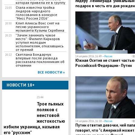
лидеру "Ленинграда" уникальный
которая привела ее в группу
подарок в честь его дня рожден
Стала известна тройка
21:03
лидеров народного
голосования в конкурсе
"Мисс Россия 2016"
Клип Аликсы Вокс снят на
20:50
песню украинского
музыканта Кузьмы Скрябина
"Зачем занимать чужое
20:23
место": Филипп Киркоров
уступил молодым
исполнителям, отказавшись
от премий
Светлана Бондарчук
20:22
14 апреля 2016, 16:49 —
Россия
впервые после развода
Южная Осетия не станет частью
рассказала поклонникам об
Российской Федерации - Путин
отчаянии
ВСЕ НОВОСТИ »
НОВОСТИ 18+
23:44
Трое пьяных
поляков с
неистовой
жестокостью
14 апреля 2016, 16:18 —
Россия
Путин ответил девочке, чей пап
избили украинца, называя
говорит, что "с Америкой может
его "русским"