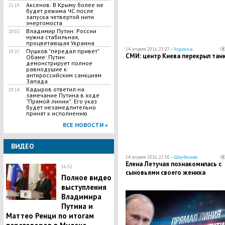
Аксенов: В Крыму более не
21:19
будет режима ЧС после
запуска четвертой нити
энергомоста
Владимир Путин: России
20:02
нужна стабильная,
процветающая Украина
14 апреля 2016, 23:27 —
Украина
Пушков "передал привет"
19:27
СМИ: центр Киева перекрыл тан
Обаме: Путин
демонстрирует полное
равнодушие к
антироссийским санкциям
Запада
Кадыров ответил на
19:14
замечание Путина в ходе
"Прямой линии": Его указ
будет незамедлительно
принят к исполнению
ВСЕ НОВОСТИ »
ВИДЕО
14 апреля 2016, 22:50 —
Шоу-бизнес
Елена Летучая познакомилась с
16:52
сыновьями своего жениха
Полное видео
выступления
Владимира
Путина и
Маттео Ренци по итогам