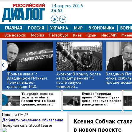
14 апреля 2016
23:52
ГЛАВНАЯ
РОССИЯ
УКРАИНА
МИР
ЭКОНОМИКА
ВОЕН
Все новости
Москва
Петербург
Киев
Крым
ИноСМИ
Мнен
"Прямая линия" с
Аксенов: В Крыму более
Владимир Пути
Владимиром Путиным.
не будет режима ЧС
нужна стабиль
Прямая видео-
после запуска
процветающая
трансляция 14.0...
четвертой...
Telegraph: если вы
Пушков "передал
хотите, чтобы в
привет" Обаме: Путин
России что-то было
демонстрирует полное
сделано, звоните...
равнодушие к...
Новости СМИ2
Ксения Собчак стал
Добавить рекламное обьявление
Тизерная сеть GlobalTeaser
в новом проекте