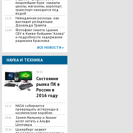
мощнейшая буря: закрыты
школы, магазины, аэропорт,
транспорт находится под
водой
Невиданная роскошь: как
21:23
выглядит резиденция
Дональда Трампа
Фотофакт пикета здания
11:04
СБУ в Киеве бойцами "Азова"
и подробности задержания
радикала Краснова
ВСЕ НОВОСТИ »
НАУКА И ТЕХНИКА
19:25
Состояние
рынка ПК в
России в
2016 году
NASA собирается
11:12
превращать астероиды в
космические корабли
​Зачем Мильнер и Хокинг
23:45
хотят лететь к Альфе
Центавра
​Цукерберг окажет
23:34
поддержку запуска ракеты к