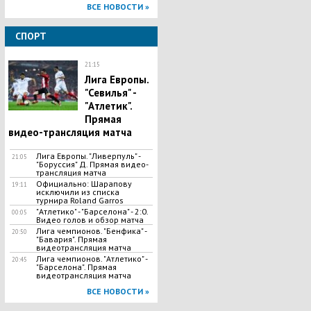
ВСЕ НОВОСТИ »
СПОРТ
21:15
Лига Европы.
"Севилья" -
"Атлетик".
Прямая
видео-трансляция матча
Лига Европы. "Ливерпуль" -
21:05
"Боруссия" Д. Прямая видео-
трансляция матча
Официально: Шарапову
19:11
исключили из списка
турнира Roland Garros
"Атлетико" - "Барселона" - 2:0.
00:05
Видео голов и обзор матча
Лига чемпионов. "Бенфика" -
20:50
"Бавария". Прямая
видеотрансляция матча
Лига чемпионов. "Атлетико" -
20:45
"Барселона". Прямая
видеотрансляция матча
ВСЕ НОВОСТИ »