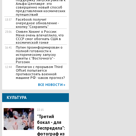
Альфа Центавре: это
совершенно новый способ
представления космических
путешествий
Facebook получит
13:57
очередное обновление -
кнопку "Сохранить"
Стивен Хокинг о России:
23:06
Меня очень впечатлило, что
СССР смог обогнать США в
космической гонке
Путин проинформирован о
16:41
полной готовности к
историческому запуску
ракеты с "Восточного" -
Рогозин
Пентагон с прорывом Third
12:44
Offset попытается
противостоять военной
машине РФ - каков прогноз?
ВСЕ НОВОСТИ »
КУЛЬТУРА
22:15
"Третий
бокал - для
беспредела":
фотограф из