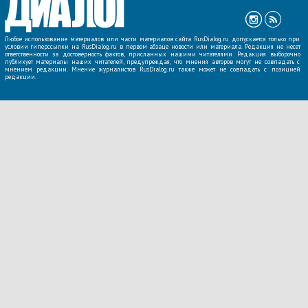
Любое использование материалов или части материалов сайта RusDialog.ru допускается только при
условии гиперссылки на RusDialog.ru в первом абзаце новости или материала. Редакция не несет
ответственности за достоверность фактов, присланных нашими читателями. Редакция выборочно
публикует материалы наших читателей, предупреждая, что мнения авторов могут не совпадать с
мнением редакции. Мнение журналистов RusDialog.ru также может не совпадать с позицией
редакции.