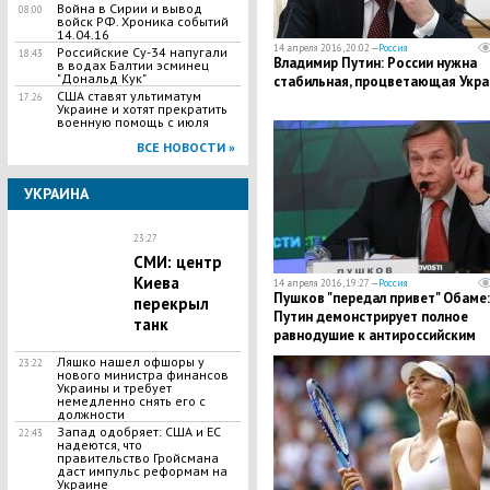
Война в Сирии и вывод
08:00
войск РФ. Хроника событий
14.04.16
14 апреля 2016, 20:02 —
Россия
Российские Су-34 напугали
18:43
Владимир Путин: России нужна
в водах Балтии эсминец
"Дональд Кук"
стабильная, процветающая Укра
США ставят ультиматум
17:26
Украине и хотят прекратить
военную помощь с июля
ВСЕ НОВОСТИ »
УКРАИНА
23:27
СМИ: центр
Киева
14 апреля 2016, 19:27 —
Россия
Пушков "передал привет" Обаме:
перекрыл
Путин демонстрирует полное
танк
равнодушие к антироссийским
санкциям Запада
Ляшко нашел офшоры у
23:22
нового министра финансов
Украины и требует
немедленно снять его с
должности
Запад одобряет: США и ЕС
22:43
надеются, что
правительство Гройсмана
даст импульс реформам на
Украине