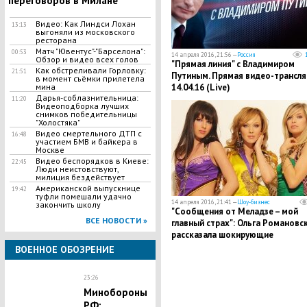
переговоров в Милане
Видео: Как Линдси Лохан
13:13
выгоняли из московского
ресторана
Матч "Ювентус"-"Барселона":
00:53
14 апреля 2016, 21:56 —
Россия
Обзор и видео всех голов
"Прямая линия" с Владимиром
Как обстреливали Горловку:
21:51
Путиным. Прямая видео-трансля
в момент съёмки прилетела
14.04.16 (Live)
мина
Дарья-соблазнительница:
11:20
Видеоподборка лучших
снимков победительницы
"Холостяка"
Видео смертельного ДТП с
16:48
участием БМВ и байкера в
Москве
Видео беспорядков в Киеве:
22:45
Люди неистовствуют,
милиция бездействует
Американской выпускнице
19:42
туфли помешали удачно
14 апреля 2016, 21:41 —
Шоу-бизнес
закончить школу
"Сообщения от Меладзе – мой
ВСЕ НОВОСТИ »
главный страх": Ольга Романовс
рассказала шокирующие
подробности о своей работе в 
ВОЕННОЕ ОБОЗРЕНИЕ
Гре"
23:26
Минобороны
РФ: