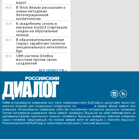
ворот
В Telo’s Beauty рассказали о
09:05
новых методиках
безоперационной
косметологии
К свадебному сезону в
13:45
магазине Gold24 стартовали
скидки на обручальные
кольца
В образовательном центре
18:15
Сириус заработает полигон
эмоционального интеллекта
Ego
CRM-система OneBox
18:10
восстала против своих
создателей
ВСЕ НОВОСТИ »
Любое использование материалов или части материалов сайта RusDialog.ru допускается только при
наличии открытой для индексации гиперссылки на
RusDialog.ru
в первом абзаце новости или
материала. Использование материалов сайта без письменного соглашения редакции запрещено.
Полное копирование содержания текста новости запрещено. Редакция не несет ответственности за
достоверность фактов, присланных нашими читателями. Редакция выборочно публикует материалы
наших читателей, предупреждая, что мнения авторов могут не совпадать с мнением редакции.
Мнение журналистов RusDialog.ru также может не совпадать с позицией редакции.