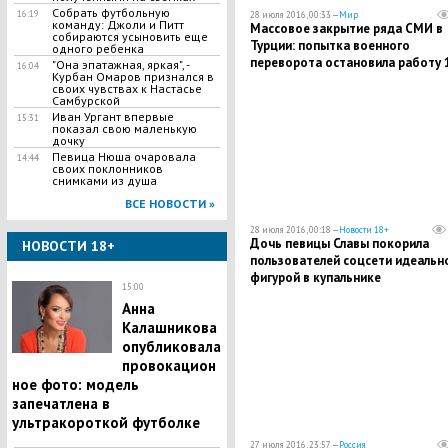
Собрать футбольную
16:19
28 июля 2016, 00:33 —
Мир
команду: Джоли и Питт
​Массовое закрытие ряда СМИ в
собираются усыновить еще
Турции: попытка военного
одного ребенка
переворота остановила работу 
"Она эпатажная, яркая", -
16:04
Курбан Омаров признался в
телеканалов и 45 газет
своих чувствах к Настасье
Самбурской
Иван Ургант впервые
15:31
показал свою маленькую
дочку
Певица Нюша очаровала
14:44
своих поклонников
снимками из душа
ВСЕ НОВОСТИ »
28 июля 2016, 00:18 —
Новости 18+
Дочь певицы Славы покорила
НОВОСТИ 18+
пользователей соцсети идеальн
фигурой в купальнике
15:00
Анна
Калашникова
опубликовала
провокацион
ное фото: модель
запечатлена в
ультракороткой футболке
27 июля 2016, 23:57 —
Россия