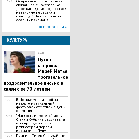
Очередное происшествие,
10:48
связанное с Pokemon Go:
двое канадских подростков
незаконно пересекли
границу США при попытке
словить покемона
ВСЕ НОВОСТИ »
КУЛЬТУРА
21:35
Путин
отправил
Мирей Матье
трогательное
поздравительное письмо в
связи с ее 70-летием
В Москве уже второй за
10:01
неделю музыкальный
фестиваль отметили в день
открытия
"Наглость и гротекс": дочь
20:30
Стэнли Кубрика рассказала
всю правду о съемке
режиссером первой
высадки на Луну
Пианист Питер Сейврайт не
19:29