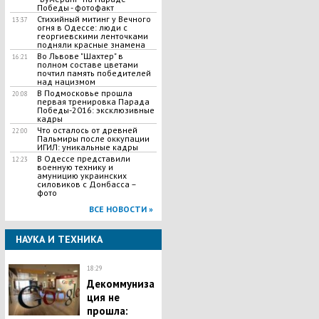
Победы - фотофакт
Стихийный митинг у Вечного
13:37
огня в Одессе: люди с
георгиевскими ленточками
подняли красные знамена
Во Львове "Шахтер" в
16:21
полном составе цветами
почтил память победителей
над нацизмом
В Подмосковье прошла
20:08
первая тренировка Парада
Победы-2016: эксклюзивные
кадры
Что осталось от древней
22:00
Пальмиры после оккупации
ИГИЛ: уникальные кадры
В Одессе представили
12:23
военную технику и
амуницию украинских
силовиков с Донбасса –
фото
ВСЕ НОВОСТИ »
НАУКА И ТЕХНИКА
18:29
Декоммуниза
ция не
прошла: