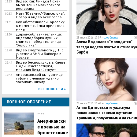
Видео: Как Линдси Лохан
13:13
выгоняли из московского
ресторана
Матч "Ювентус"-"Барселона":
00:53
Обзор и видео всех голов
Как обстреливали Горловку:
21:51
в момент съёмки прилетела
мина
Дарья-соблазнительница:
11:20
Видеоподборка лучших
28 июля 2016, 17:07 —
Шоу-бизнес
снимков победительницы
Алена Водонаева "молодится":
"Холостяка"
звезда надела платье в стиле ку
Видео смертельного ДТП с
16:48
Барби
участием БМВ и байкера в
Москве
Видео беспорядков в Киеве:
22:45
Люди неистовствуют,
милиция бездействует
Американской выпускнице
19:42
туфли помешали удачно
закончить школу
ВСЕ НОВОСТИ »
ВОЕННОЕ ОБОЗРЕНИЕ
28 июля 2016, 16:49 —
Шоу-бизнес
Агния Дитковските ужаснула
поклонников своими жуткими
20:57
травмами, полученными на съем
Американски
е военные на
бронетехнике