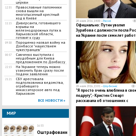
церкви
Православные паломники
12:35
снова вышли на
многотысячный крестный
ход в Киеве
28 июля 2016, 14:00 —
Россия
Диверсанта, готовившего
11:15
Официально: Путин уволил
взрывы на
Зурабова с должности посла Рос
железнодорожных путях в
Харьковской области,
на Украине после семи лет рабо
готовят к суду
Порошенко назвал войну на
09:38
Донбассе "нашествием
чужестранцев"
Савченко выступила с
00:57
неудобным для Киева
предложением по Донбассу
На Украине теперь можно
22:13
узаконить брак сразу после
подачи заявления
СБУ арестовала
21:21
подполковника ведомства,
ограбившего
28 июля 2016, 13:01 —
Шоу-бизнес
инкассаторское авто под
"Я просто очень влюблена в сво
Харьковом
подругу", - Кристен Стюарт
ВСЕ НОВОСТИ »
рассказала об отношениях с
девушкой
МИР
16:53
Оштрафованн