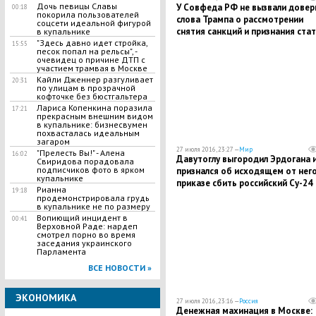
Дочь певицы Славы
У Совфеда РФ не вызвали довер
00:18
покорила пользователей
слова Трампа о рассмотрении
соцсети идеальной фигурой
снятия санкций и признания стат
в купальнике
"Здесь давно идет стройка,
Крыма
15:55
песок попал на рельсы", -
очевидец о причине ДТП с
участием трамвая в Москве
Кайли Дженнер разгуливает
20:31
по улицам в прозрачной
кофточке без бюстгальтера
Лариса Копенкина поразила
17:21
прекрасным внешним видом
в купальнике: бизнесвумен
похвасталась идеальным
загаром
27 июля 2016, 23:27 —
Мир
"Прелесть Вы!" - Алена
16:02
Давутоглу выгородил Эрдогана 
Свиридова порадовала
подписчиков фото в ярком
признался об исходящем от нег
купальнике
приказе сбить российский Су-24
Рианна
19:18
продемонстрировала грудь
в купальнике не по размеру
Вопиющий инцидент в
00:41
Верховной Раде: нардеп
смотрел порно во время
заседания украинского
Парламента
ВСЕ НОВОСТИ »
ЭКОНОМИКА
27 июля 2016, 23:16 —
Россия
​Денежная махинация в Москве: