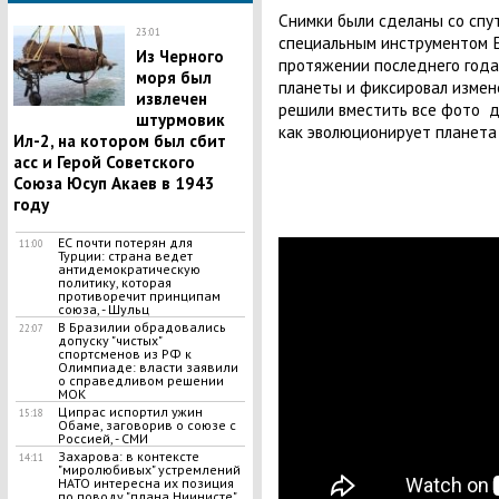
Снимки были сделаны со спу
23:01
специальным инструментом E
Из Черного
протяжении последнего года
моря был
планеты и фиксировал измен
извлечен
решили вместить все фото д
штурмовик
как эволюционирует планета 
Ил-2, на котором был сбит
асс и Герой Советского
Союза Юсуп Акаев в 1943
году
ЕС почти потерян для
11:00
Турции: страна ведет
антидемократическую
политику, которая
противоречит принципам
союза, - Шульц
В Бразилии обрадовались
22:07
допуску "чистых"
спортсменов из РФ к
Олимпиаде: власти заявили
о справедливом решении
МОК
Ципрас испортил ужин
15:18
Обаме, заговорив о союзе с
Россией, - СМИ
Захарова: в контексте
14:11
"миролюбивых" устремлений
НАТО интересна их позиция
по поводу "плана Ниинисте"