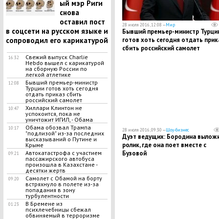
ый мэр Риги
снова
оставил пост
28 июля 2016, 12:08 —
Мир
в соцсети на русском языке и
Бывший премьер-министр Турци
сопроводил его карикатурой
готов хоть сегодня отдать прик
сбить российский самолет
Свежий выпуск Charlie
16:32
Hebdo вышел с карикатурой
на сборную России по
легкой атлетике
Бывший премьер-министр
12:08
Турции готов хоть сегодня
отдать приказ сбить
российский самолет
Хиллари Клинтон не
10:47
успокоится, пока не
уничтожит ИГИЛ, - Обама
Обама обозвал Трампа
10:17
28 июля 2016, 09:30 —
Шоу-бизнес
"подлизой" из-за последних
Дуэт ведущих: Бородина вылож
высказываний о Путине и
ролик, где она поет вместе с
Крыме
Автокатастрофа с участием
Бузовой
09:21
пассажирского автобуса
произошла в Казахстане -
десятки жертв
Самолет с Обамой на борту
09:20
встряхнуло в полете из-за
попадания в зону
турбулентности
В Бремене из
01:23
психлечебницы сбежал
обвиняемый в терроризме