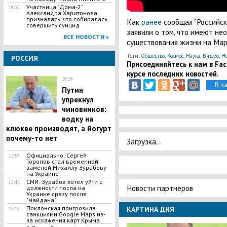
Участница "Дома-2"
19:02
Александра Харитонова
призналась, что собиралась
Как
ранее
сообщал "Российск
совершить суицид
заявили о том, что имеют н
ВСЕ НОВОСТИ »
существования жизни на Мар
Теги:
Общество
,
Космос
,
Наука
,
Видео
,
Но
РОССИЯ
Присоединяйтесь к нам в Face
курсе последних новостей.
18:19
В з
Путин
упрекнул
чиновников:
водку на
клюкве производят, а йогурт
почему-то нет
Загрузка...
Официально: Сергей
15:57
Торопов стал временной
заменой Михаилу Зурабову
на Украине
СМИ: Зурабов хотел уйти с
15:45
Новости партнеров
должности посла на
Украине сразу после
"майдана"
Поклонская пригрозила
КАРТИНА ДНЯ
15:19
санкциями Google Maps из-
за искажения карт Крыма