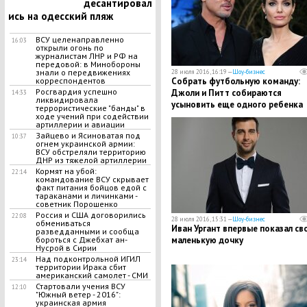
десантировал
ись на одесский пляж
ВСУ целенаправленно
16:03
открыли огонь по
журналистам ЛНР и РФ на
передовой: в Минобороны
знали о передвижениях
28 июля 2016, 16:19 —
Шоу-бизнес
корреспондентов
Собрать футбольную команду:
Росгвардия успешно
Джоли и Питт собираются
14:33
ликвидировала
усыновить еще одного ребенка
террористические "банды" в
ходе учений при содействии
артиллерии и авиации
Зайцево и Ясиноватая под
10:37
огнем украинской армии:
ВСУ обстреляли территорию
ДНР из тяжелой артиллерии
Кормят на убой:
22:14
командование ВСУ скрывает
факт питания бойцов едой с
тараканами и личинками -
советник Порошенко
Россия и США договорились
22:08
28 июля 2016, 15:31 —
Шоу-бизнес
обмениваться
Иван Ургант впервые показал св
разведданными и сообща
бороться с Джебхат ан-
маленькую дочку
Нусрой в Сирии
Над подконтрольной ИГИЛ
23:14
территории Ирака сбит
американский самолет - СМИ
Стартовали учения ВСУ
12:10
"Южный ветер - 2016":
украинская армия