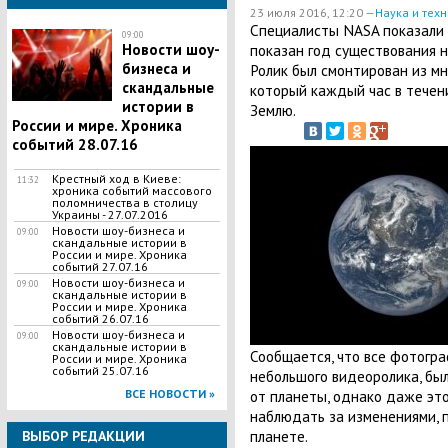
23 июля 2016, 12:20 —
Наука и тех
Специалисты NASA показали 
09:00
Новости шоу-
показан год существования н
бизнеса и
Ролик был смонтирован из м
скандальные
который каждый час в течен
истории в
Землю.
России и мире. Хроника
событий 28.07.16
Крестный ход в Киеве:
11:32
хроника событий массового
поломничества в столицу
Украины - 27.07.2016
Новости шоу-бизнеса и
09:00
скандальные истории в
России и мире. Хроника
событий 27.07.16
Новости шоу-бизнеса и
09:00
скандальные истории в
России и мире. Хроника
событий 26.07.16
Новости шоу-бизнеса и
09:00
скандальные истории в
Сообщается, что все фотогра
России и мире. Хроника
событий 25.07.16
небольшого видеоролика, был
от планеты, однако даже это
ВСЕ НОВОСТИ »
наблюдать за изменениями, 
планете.
ВЫБОР РЕДАКЦИИ