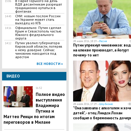
В Парке Горького на день
15:06
ВДВ десантникам разрешат
традиционно купаться в
фонтанах
СМИ: новым послом России
14:43
на Украине может стать
выходец из КГБ
Официально: Путин сделал
14:16
Крым и Севастополь частью
Южного федерального
округа
28 июля 2016, 18:19 —
Россия
Путин уволил губернатора
14:12
Путин упрекнул чиновников: вод
Кировской области, потеряв
к нему доверие. Сейчас
на клюкве производят, а йогурт
чиновник находится под
почему-то нет
арестом
ВСЕ НОВОСТИ »
ВИДЕО
16:52
Полное видео
выступления
28 июля 2016, 17:29 —
Шоу-бизнес
Владимира
"Она завязала с алкоголем и хоч
Путина и
детей", - отец Линдси Лохан
Маттео Ренци по итогам
сообщил о беременность дочер
переговоров в Милане