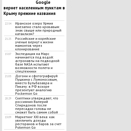
Google
вернет населенным пунктам в
Крыму прежние названия
Иранское озеро Урмия
22:54
внезапно стало кровавым:
знак свыше или природный
катаклизм?
Российские и корейские
21:25
ученые вернут к жизни
мамонтов через
клонирование
Экспедиция на Марс
15:07
начинается под водой:
астронавты на подводной
базе NASA испытают
возможности полета и
спецтехники
Догони и сфотографируй
21:03
Пушкина с Ломоносовым,
вместо Бульбазавра и
Пикачу: в РФ вскоре
презентуют аналогию
Pockemon Go
Скептики утверждают, что
20:29
россиянин Валерий
Спиридонов после
пересадки головы не
сможет быть самим собой
Маркетинг XXI века: как
13:09
увеличить доходы
ресторанов и баров за счет
Pokemon Go