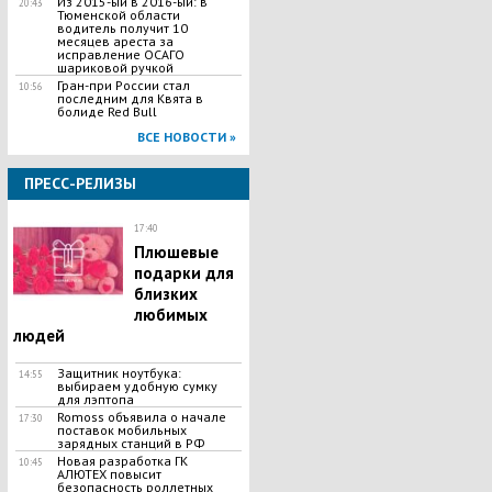
Из 2015-ый в 2016-ый: в
20:43
Тюменской области
водитель получит 10
месяцев ареста за
исправление ОСАГО
шариковой ручкой
Гран-при России стал
10:56
последним для Квята в
болиде Red Bull
ВСЕ НОВОСТИ »
ПРЕСС-РЕЛИЗЫ
17:40
Плюшевые
подарки для
близких
любимых
людей
Защитник ноутбука:
14:55
выбираем удобную сумку
для лэптопа
Romoss объявила о начале
17:30
поставок мобильных
зарядных станций в РФ
Новая разработка ГК
10:45
АЛЮТЕХ повысит
безопасность роллетных