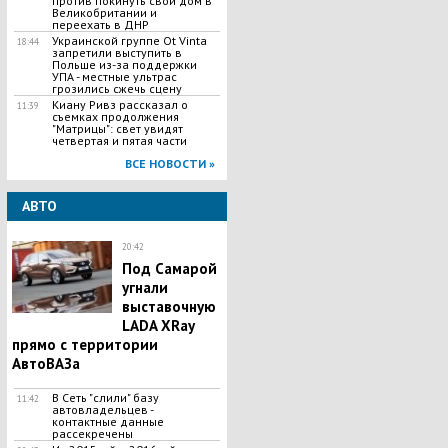
против покинуть свой дом в
Великобритании и
переехать в ДНР
Украинской группе Ot Vinta
18:44
запретили выступить в
Польше из-за поддержки
УПА - местные ультрас
грозились сжечь сцену
Киану Ривз рассказал о
11:39
съемках продолжения
"Матрицы": свет увидят
четвертая и пятая части
ВСЕ НОВОСТИ »
АВТО
20:42
Под Самарой
угнали
выставочную
LADA XRay
прямо с территории
АвтоВАЗа
В Сеть "слили" базу
11:42
автовладельцев -
контактные данные
рассекречены