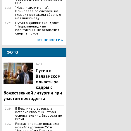
Рио
"Нас лишили мечты":
15:53
Исинбаева со слезами на
глазах провожала сборную
на Олимпиаду
Путин о допинг-скандале:
15:28
"Недальновидные
политиканы" не оставляют
спорт в покое
ВСЕ НОВОСТИ »
ФОТО
14:31
Путин в
Валаамском
монастыре:
кадры с
божественной литургии при
участии президента
В Берлине стартовала
21:44
встреча глав МИД стран-
основательниц Евросоза по
Brexit
Россия впервые показала
15:32
новый "Курганец-25" и
"Бумеранг" на Параде