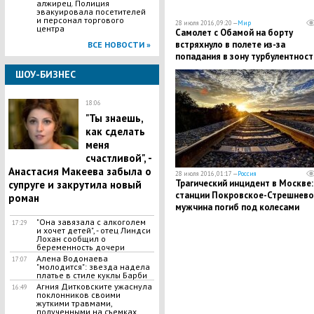
алжирец. Полиция
эвакуировала посетителей
и персонал торгового
28 июля 2016, 09:20 —
Мир
центра
Самолет с Обамой на борту
встряхнуло в полете из-за
ВСЕ НОВОСТИ »
попадания в зону турбулентност
ШОУ-БИЗНЕС
18:06
"Ты знаешь,
как сделать
меня
счастливой", -
Анастасия Макеева забыла о
28 июля 2016, 01:17 —
Россия
​Трагический инцидент в Москве:
супруге и закрутила новый
станции Покровское-Стрешнево
роман
мужчина погиб под колесами
поезда
"Она завязала с алкоголем
17:29
и хочет детей", - отец Линдси
Лохан сообщил о
беременность дочери
Алена Водонаева
17:07
"молодится": звезда надела
платье в стиле куклы Барби
Агния Дитковските ужаснула
16:49
поклонников своими
жуткими травмами,
полученными на съемках