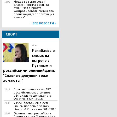
​Медведев дал совет
18:02
властям Крыма сесть за
руль: "Надо просто
контролировать самим, что
происходит, у вас ситуация
аховая"
ВСЕ НОВОСТИ »
СПОРТ
00:27
Исинбаева о
слезах на
встрече с
Путиным и
российскими олимпийцами:
"Сильные девушки тоже
ломаются"
Больше половины из 387
22:19
российских спортсменов
официально допущены к
участию в ОИ - 2016
У Исинбаевой еще есть
21:48
шансы попасть в заявку
сборной России на ОИ - 2016
Официально: российские
20:07
борцы едут на Олимпиаду в