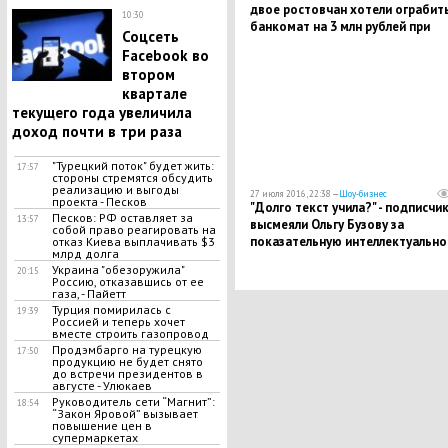
двое ростовчан хотели ограбит
10:30
банкомат на 3 млн рублей при
Соцсеть
помощи купюр "банка приколов"
Facebook во
втором
квартале
текущего года увеличила
доход почти в три раза
"Турецкий поток" будет жить:
17:57
стороны стремятся обсудить
реализацию и выгоды
27 июля 2016, 22:38 —
Шоу-бизнес
проекта - Песков
"Долго текст учила?" - подписчи
Песков: РФ оставляет за
13:57
высмеяли Ольгу Бузову за
собой право реагировать на
показательную интеллектуально
отказ Киева выплачивать $3
млрд долга
Украина "обезоружила"
20:15
Россию, отказавшись от ее
газа, - Пайетт
Турция помирилась с
19:39
Россией и теперь хочет
вместе строить газопровод
Продэмбарго на турецкую
17:50
продукцию не будет снято
до встречи президентов в
августе - Улюкаев
Руководитель сети “Магнит”:
18:54
“Закон Яровой” вызывает
повышение цен в
супермаркетах