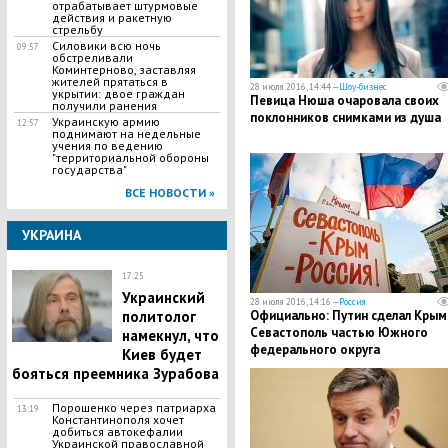
отрабатывает штурмовые
действия и ракетную
стрельбу
Силовики всю ночь
09:57
обстреливали
Коминтерново, заставляя
жителей прятаться в
28 июля 2016, 14:44 —
Шоу-бизнес
укрытии: двое граждан
Певица Нюша очаровала своих
получили ранения
поклонников снимками из душа
Украинскую армию
12:57
поднимают на недельные
учения по ведению
"территориальной обороны
государства"
ВСЕ НОВОСТИ »
УКРАИНА
17:25
Украинский
28 июля 2016, 14:16 —
Россия
политолог
Официально: Путин сделал Крым
Севастополь частью Южного
намекнул, что
федерального округа
Киев будет
бояться преемника Зурабова
Порошенко через патриарха
13:19
Константинополя хочет
добиться автокефалии
Украинской православной