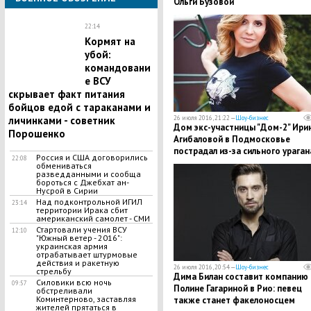
Ольги Бузовой
22:14
Кормят на
убой:
командовани
е ВСУ
скрывает факт питания
бойцов едой с тараканами и
26 июля 2016, 21:22 —
Шоу-бизнес
личинками - советник
Дом экс-участницы "Дом-2" Ири
Порошенко
Агибаловой в Подмосковье
пострадал из-за сильного ураган
Россия и США договорились
22:08
обмениваться
разведданными и сообща
бороться с Джебхат ан-
Нусрой в Сирии
Над подконтрольной ИГИЛ
23:14
территории Ирака сбит
американский самолет - СМИ
Стартовали учения ВСУ
12:10
"Южный ветер - 2016":
украинская армия
отрабатывает штурмовые
действия и ракетную
26 июля 2016, 20:54 —
Шоу-бизнес
стрельбу
Дима Билан составит компанию
Силовики всю ночь
09:57
Полине Гагариной в Рио: певец
обстреливали
Коминтерново, заставляя
также станет факелоносцем
жителей прятаться в