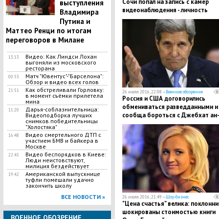
Сочи попал на запись с камер
выступления
видеонаблюдения - личность
Владимира
подозреваемого установлена
Путина и
Маттео Ренци по итогам
переговоров в Милане
Видео: Как Линдси Лохан
13:13
выгоняли из московского
ресторана
Матч "Ювентус"-"Барселона":
00:53
Обзор и видео всех голов
Как обстреливали Горловку:
21:51
26 июля 2016, 22:08 —
Военное обозрение
в момент съёмки прилетела
Россия и США договорились
мина
обмениваться разведданными и
Дарья-соблазнительница:
11:20
сообща бороться с Джебхат ан
Видеоподборка лучших
снимков победительницы
Нусрой в Сирии
"Холостяка"
Видео смертельного ДТП с
16:48
участием БМВ и байкера в
Москве
Видео беспорядков в Киеве:
22:45
Люди неистовствуют,
милиция бездействует
Американской выпускнице
19:42
туфли помешали удачно
закончить школу
ВСЕ НОВОСТИ »
26 июля 2016, 21:49 —
Шоу-бизнес
"Цена счастья" велика: поклонни
шокированы стоимостью книги
ВОЕННОЕ ОБОЗРЕНИЕ