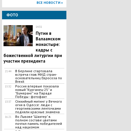
ВСЕ НОВОСТИ »
ФОТО
14:31
Путин в
Валаамском
монастыре:
кадры с
божественной литургии при
участии президента
В Берлине стартовала
21:44
встреча глав МИД стран-
основательниц Евросоза по
Brexit
Россия впервые показала
15:32
новый "Курганец-25" и
"Бумеранг" на Параде
Победы - фотофакт
Стихийный митинг у Вечного
13:37
огня в Одессе: люди с
георгиевскими ленточками
подняли красные знамена
Во Львове "Шахтер" в
16:21
полном составе цветами
почтил память победителей
над нацизмом