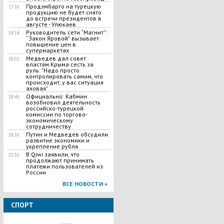
Продэмбарго на турецкую
17:50
продукцию не будет снято
до встречи президентов в
августе - Улюкаев
Руководитель сети “Магнит”:
18:54
“Закон Яровой” вызывает
повышение цен в
супермаркетах
​Медведев дал совет
18:02
властям Крыма сесть за
руль: "Надо просто
контролировать самим, что
происходит, у вас ситуация
аховая"
Официально: Кабмин
18:45
возобновил деятельность
российско-турецкой
комиссии по торгово-
экономическому
сотрудничеству
Путин и Медведев обсудили
18:50
развитие экономики и
укрепление рубля
В Qiwi заявили, что
22:16
продолжают принимать
платежи пользователей из
России
ВСЕ НОВОСТИ »
СПОРТ