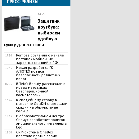
ПРЕСС-РЕЛИЗЫ
14:55
Защитник
ноутбука:
выбираем
удобную
сумку для лэптопа
Romoss объявила о начале
17:30
поставок мобильных
зарядных станций в РФ
Новая разработка ГК
10:45
АЛЮТЕХ повысит
безопасность роллетных
ворот
В Telo’s Beauty рассказали о
09:05
новых методиках
безоперационной
косметологии
К свадебному сезону в
13:45
магазине Gold24 стартовали
скидки на обручальные
кольца
В образовательном центре
18:15
Сириус заработает полигон
эмоционального интеллекта
Ego
CRM-система OneBox
18:10
восстала против своих