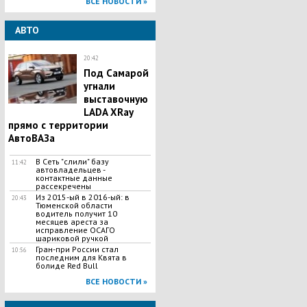
ВСЕ НОВОСТИ »
АВТО
20:42
Под Самарой
угнали
выставочную
LADA XRay
прямо с территории
АвтоВАЗа
В Сеть "слили" базу
11:42
автовладельцев -
контактные данные
рассекречены
Из 2015-ый в 2016-ый: в
20:43
Тюменской области
водитель получит 10
месяцев ареста за
исправление ОСАГО
шариковой ручкой
Гран-при России стал
10:56
последним для Квята в
болиде Red Bull
ВСЕ НОВОСТИ »