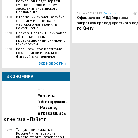
Верховной Раде: нардеп
смотрел порно во время
заседания украинского
Парламента
26 июля 2016, 13:53 —
Украина
В Германии сириец зарубил
Официально: МВД Украины
21:28
женщину мачете: кадры
запретило проход крестного хо
жестокого нападения в
по Киеву
Ройтлингене
Прохор Шаляпин шокировал
20:58
общественность
провокационным снимком с
Гривковской
Вера Брежнева восхитила
20:18
поклонников идеальной
фигурой в купальнике
ВСЕ НОВОСТИ »
ЭКОНОМИКА
20:15
Украина
"обезоружила
" Россию,
отказавшись
от ее газа, - Пайетт
Турция помирилась с
19:39
Россией и теперь хочет
вместе строить газопровод