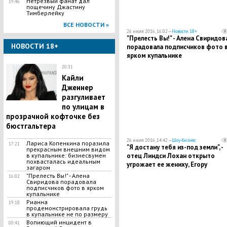
Нетрезвый фанат дал
19:46
пощечину Джастину
Тимберлейку
ВСЕ НОВОСТИ »
26 июля 2016, 16:02 —
Новости 18+
"Прелесть Вы!" - Алена Свиридов
НОВОСТИ 18+
порадовала подписчиков фото 
ярком купальнике
20:31
Кайли
Дженнер
разгуливает
по улицам в
прозрачной кофточке без
бюстгальтера
26 июля 2016, 14:42 —
Шоу-бизнес
Лариса Копенкина поразила
17:21
"Я достану тебя из-под земли", -
прекрасным внешним видом
отец Линдси Лохан открыто
в купальнике: бизнесвумен
похвасталась идеальным
угрожает ее жениху, Егору
загаром
Тарабасову
"Прелесть Вы!" - Алена
16:02
Свиридова порадовала
подписчиков фото в ярком
купальнике
Рианна
19:18
продемонстрировала грудь
в купальнике не по размеру
Вопиющий инцидент в
00:41