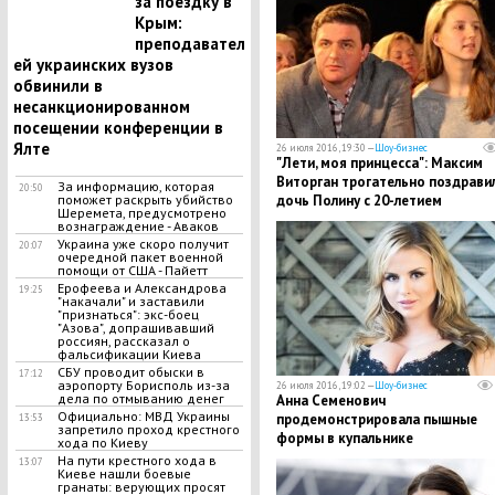
за поездку в
Крым:
преподавател
ей украинских вузов
обвинили в
несанкционированном
посещении конференции в
Ялте
26 июля 2016, 19:30 —
Шоу-бизнес
"Лети, моя принцесса": Максим
Виторган трогательно поздрави
За информацию, которая
20:50
дочь Полину с 20-летием
поможет раскрыть убийство
Шеремета, предусмотрено
вознаграждение - Аваков
Украина уже скоро получит
20:07
очередной пакет военной
помощи от США - Пайетт
Ерофеева и Александрова
19:25
"накачали" и заставили
"признаться": экс-боец
"Азова", допрашивавший
россиян, рассказал о
фальсификации Киева
СБУ проводит обыски в
17:12
аэропорту Борисполь из-за
26 июля 2016, 19:02 —
Шоу-бизнес
дела по отмыванию денег
Анна Семенович
Официально: МВД Украины
продемонстрировала пышные
13:53
запретило проход крестного
формы в купальнике
хода по Киеву
На пути крестного хода в
13:07
Киеве нашли боевые
гранаты: верующих просят