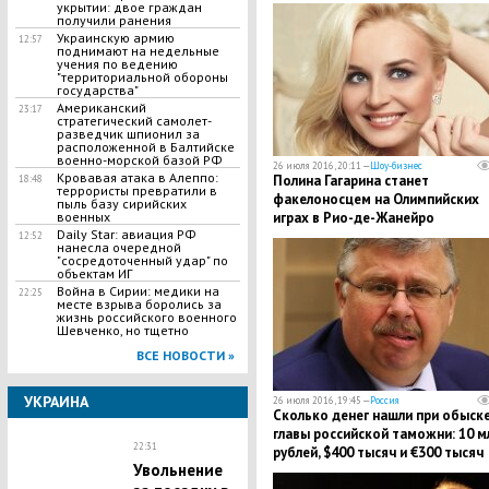
укрытии: двое граждан
получили ранения
Украинскую армию
12:57
поднимают на недельные
учения по ведению
"территориальной обороны
государства"
Американский
23:17
стратегический самолет-
разведчик шпионил за
расположенной в Балтийске
военно-морской базой РФ
26 июля 2016, 20:11 —
Шоу-бизнес
Кровавая атака в Алеппо:
Полина Гагарина станет
18:48
террористы превратили в
факелоносцем на Олимпийских
пыль базу сирийских
играх в Рио-де-Жанейро
военных
Daily Star: авиация РФ
12:52
нанесла очередной
"сосредоточенный удар" по
объектам ИГ
Война в Сирии: медики на
22:25
месте взрыва боролись за
жизнь российского военного
Шевченко, но тщетно
ВСЕ НОВОСТИ »
УКРАИНА
26 июля 2016, 19:45 —
Россия
Сколько денег нашли при обыске
главы российской таможни: 10 м
22:31
рублей, $400 тысяч и €300 тысяч
Увольнение