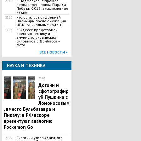
В Подмосковье прошла
20:08
первая тренировка Парада
Победы-2016: эксклюзивные
кадры
Что осталось от древней
22:00
Пальмиры после оккупации
ИГИЛ: уникальные кадры
В Одессе представили
12:23
военную технику и
амуницию украинских
силовиков с Донбасса –
фото
ВСЕ НОВОСТИ »
НАУКА И ТЕХНИКА
21:03
Догони и
сфотографир
уй Пушкина с
Ломоносовым
, вместо Бульбазавра и
Пикачу: в РФ вскоре
презентуют аналогию
Pockemon Go
Скептики утверждают, что
20:29