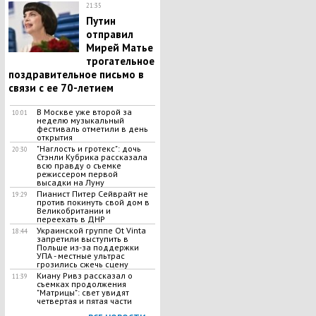
21:35
Путин
отправил
Мирей Матье
трогательное
поздравительное письмо в
связи с ее 70-летием
В Москве уже второй за
10:01
неделю музыкальный
фестиваль отметили в день
открытия
"Наглость и гротекс": дочь
20:30
Стэнли Кубрика рассказала
всю правду о съемке
режиссером первой
высадки на Луну
Пианист Питер Сейврайт не
19:29
против покинуть свой дом в
Великобритании и
переехать в ДНР
Украинской группе Ot Vinta
18:44
запретили выступить в
Польше из-за поддержки
УПА - местные ультрас
грозились сжечь сцену
Киану Ривз рассказал о
11:39
съемках продолжения
"Матрицы": свет увидят
четвертая и пятая части