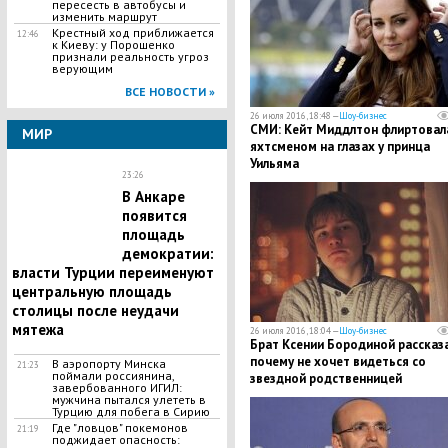
пересесть в автобусы и
изменить маршрут
Крестный ход приближается
12:46
к Киеву: у Порошенко
признали реальность угроз
верующим
ВСЕ НОВОСТИ »
26 июля 2016, 18:48 —
Шоу-бизнес
СМИ: Кейт Миддлтон флиртовала
МИР
яхтсменом на глазах у принца
Уильяма
23:26
В Анкаре
появится
площадь
демократии:
власти Турции переименуют
центральную площадь
столицы после неудачи
мятежа
26 июля 2016, 18:04 —
Шоу-бизнес
Брат Ксении Бородиной рассказа
почему не хочет видеться со
В аэропорту Минска
21:23
поймали россиянина,
звездной родственницей
завербованного ИГИЛ:
мужчина пытался улететь в
Турцию для побега в Сирию
Где "ловцов" покемонов
21:19
поджидает опасность: