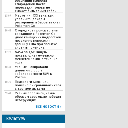
россиянин Валерий
Спиридонов после
пересадки головы не
сможет быть самим собой
Маркетинг XXI века: как
13:09
увеличить доходы
ресторанов и баров за счет
Pokemon Go
Очередное происшествие,
10:48
связанное с Pokemon Go:
двое канадских подростков
незаконно пересекли
границу США при попытке
словить покемона
NASA за две минуты
12:20
показало, как ежечасно
меняется Земля в течение
года
Ученые шокировали
10:41
данными о росте
заболеваемости ВИЧ в
России
Психологи выяснили,
10:29
полезно ли сравнивать себя
с другими людьми
Ученые сообщили, каким
09:41
образом верующие победят
неверующих
ВСЕ НОВОСТИ »
КУЛЬТУРА