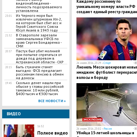
Каждому россиянину по
видеонаблюдения -
уникальному номеру: власти РФ
личность подозреваемого
установлена
создают единый реестр граждан
Из Черного моря был
23:01
куда внесут сведения о населен
извлечен штурмовик Ил-2,
на котором был сбит асс и
Герой Советского Союза
Юсуп Акаев в 1943 году
В Ставрополе зарезали
21:52
замначальника УФСБ по
краю Сергея Бондаренко -
СМИ
Пастух был убит молнией
20:57
при попытке спрятаться от
дождя под деревом в
Астраханской области - СКР
26 июля 2016, 23:29 —
Спорт
Лионель Месси шокировал новы
Быть стукачем станет
20:15
выгодно: ФСБ предлагает
имиджем: футболист перекраси
россиянам пенсию в обмен
волосы и бороду
на доносы
Сколько денег нашли при
19:45
обыске у главы российской
таможни: 10 млн рублей,
$400 тысяч и €300 тысяч
ВСЕ НОВОСТИ »
ВИДЕО
16:52
26 июля 2016, 23:02 —
Россия
Полное видео
Убийца 15-летней школьницы в