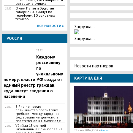
совершить суицид
О чем Путин и Эрдоган
18:40
говорили 40 минут по
телефону: 10 основных
тезисов
Загрузка...
ВСЕ НОВОСТИ »
Загрузка...
РОССИЯ
23:52
Каждому
россиянину
Новости партнеров
по
уникальному
КАРТИНА ДНЯ
номеру: власти РФ создают
единый реестр граждан,
куда внесут сведения о
населении
В Рио не поедет
23:21
большинство российских
гребцов - международная
федерация не допустила
спортсменов к Олимпиаде
Убийца 15-летней
23:02
школьницы в Сочи попал на
26 июля 2016, 23:52 —
Россия
запись с камер