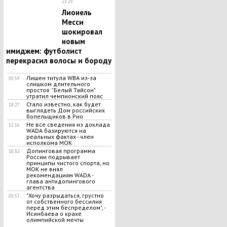
23:29
Лионель
Месси
шокировал
новым
имиджем: футболист
перекрасил волосы и бороду
Лишен титула WBA из-за
00:59
слишком длительного
простоя: "Белый Тайсон"
утратил чемпионский пояс
Стало известно, как будет
18:27
выглядеть Дом российских
болельщиков в Рио
Не все сведения из доклада
12:16
WADA базируются на
реальных фактах - член
исполкома МОК
Допинговая программа
10:32
России подрывает
принципы чистого спорта, но
МОК не внял
рекомендациям WADA -
глава антидопингового
агентства
"Хочу разрыдаться, грустно
00:57
от собственного бессилия
перед этим беспределом", -
Исинбаева о крахе
олимпийской мечты