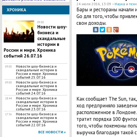
24 июля 2016, 13:09 —
Наука и тех
​Бары и рестораны начали
ХРОНИКА
Go для того, чтобы привле
свои доходы.
09:00
Новости шоу-
бизнеса и
скандальные
истории в
России и мире. Хроника
событий 26.07.16
Новости шоу-бизнеса и
09:00
скандальные истории в
России и мире. Хроника
событий 25.07.16
Новости шоу-бизнеса и
09:00
скандальные истории в
России и мире. Хроника
событий 24.07.16
Как сообщает The Sun, та
Новости шоу-бизнеса и
18:44
скандальные истории в
ход предприняло заведение 
России и мире. Хроника
событий 23.07.16
расположенное в Лондоне.
Новости шоу-бизнеса и
17:56
скандальные истории в
тратит порядка 100 фунто
России и мире. Хроника
того, чтобы покемоны попа
событий 22.07.16
выручка благодаря такой с
ВСЕ НОВОСТИ »