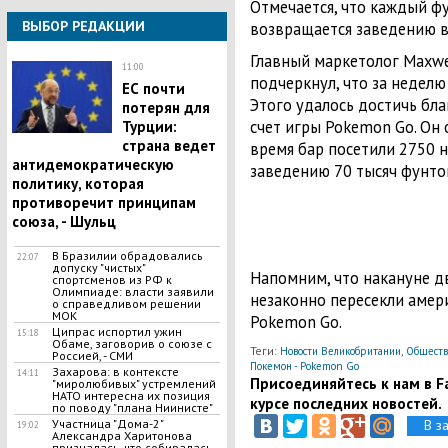
Отмечается, что каждый фу
ВЫБОР РЕДАКЦИИ
возвращается заведению в
Главный маркетолог Maxwell
11:00
подчеркнул, что за неделю
ЕС почти
Этого удалось достичь бл
потерян для
счет игры Pokemon Go. Он 
Турции:
страна ведет
время бар посетили 2750 
антидемократическую
заведению 70 тысяч фунто
политику, которая
противоречит принципам
союза, - Шульц
В Бразилии обрадовались
22:07
допуску "чистых"
Напомним, что накануне д
спортсменов из РФ к
Олимпиаде: власти заявили
незаконно пересекли амер
о справедливом решении
МОК
Pokemon Go.
Ципрас испортил ужин
15:18
Обаме, заговорив о союзе с
Теги:
,
Новости Великобритании
Обществ
Россией, - СМИ
Покемон - Pokemon Go
Захарова: в контексте
14:11
Присоединяйтесь к нам в Fa
"миролюбивых" устремлений
НАТО интересна их позиция
курсе последних новостей.
по поводу "плана Ниинисте"
В з
Участница "Дома-2"
19:02
Александра Харитонова
призналась, что собиралась