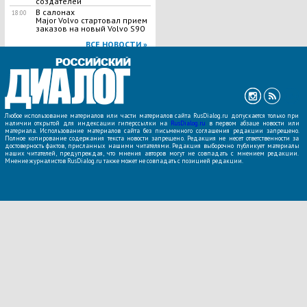
создателей
В салонах
18:00
Major Volvo стартовал прием
заказов на новый Volvo S90
ВСЕ НОВОСТИ »
Любое использование материалов или части материалов сайта RusDialog.ru допускается только при
наличии открытой для индексации гиперссылки на
RusDialog.ru
в первом абзаце новости или
материала. Использование материалов сайта без письменного соглашения редакции запрещено.
Полное копирование содержания текста новости запрещено. Редакция не несет ответственности за
достоверность фактов, присланных нашими читателями. Редакция выборочно публикует материалы
наших читателей, предупреждая, что мнения авторов могут не совпадать с мнением редакции.
Мнение журналистов RusDialog.ru также может не совпадать с позицией редакции.