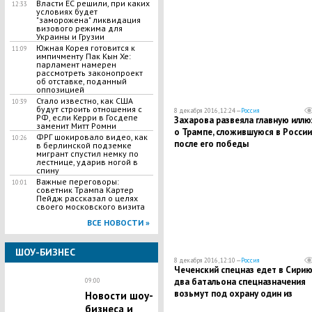
Власти ЕС решили, при каких
разгоревшегося в ведомстве
12:33
условиях будет
"заморожена" ликвидация
визового режима для
Украины и Грузии
Южная Корея готовится к
11:09
импичменту Пак Кын Хе:
парламент намерен
рассмотреть законопроект
об отставке, поданный
оппозицией
Стало известно, как США
10:39
будут строить отношения с
8 декабря 2016, 12:24 —
Россия
РФ, если Керри в Госдепе
Захарова развеяла главную илл
заменит Митт Ромни
о Трампе, сложившуюся в России
ФРГ шокировало видео, как
10:26
после его победы
в берлинской подземке
мигрант спустил немку по
лестнице, ударив ногой в
спину
Важные переговоры:
10:01
советник Трампа Картер
Пейдж рассказал о целях
своего московского визита
ВСЕ НОВОСТИ »
ШОУ-БИЗНЕС
8 декабря 2016, 12:10 —
Россия
Чеченский спецназ едет в Сирию
два батальона спецназначения
09:00
возьмут под охрану один из
Новости шоу-
важнейших для России объектов
бизнеса и