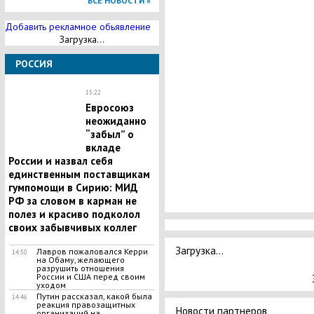
ВСЕ НОВОСТИ »
Добавить рекламное обьявление
Загрузка...
РОССИЯ
15:22
Евросоюз
неожиданно
“забыл” о
вкладе
России и назвал себя
единственным поставщикам
гумпомощи в Сирию: МИД
РФ за словом в карман не
полез и красиво подколол
своих забывчивых коллег
Загрузка...
Лавров пожаловался Керри
14:50
на Обаму, желающего
разрушить отношения
России и США перед своим
уходом
Путин рассказал, какой была
14:46
реакция правозащитных
Новости партнеров
организаций на