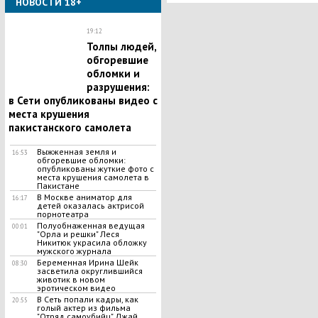
НОВОСТИ 18+
19:12
Толпы людей,
обгоревшие
обломки и
разрушения:
в Сети опубликованы видео с
места крушения
пакистанского самолета
Выжженная земля и
16:53
обгоревшие обломки:
опубликованы жуткие фото с
места крушения самолета в
Пакистане
В Москве аниматор для
16:17
детей оказалась актрисой
порнотеатра
Полуобнаженная ведущая
00:01
"Орла и решки" Леся
Никитюк украсила обложку
мужского журнала
Беременная Ирина Шейк
08:30
засветила округлившийся
животик в новом
эротическом видео
В Сеть попали кадры, как
20:55
голый актер из фильма
"Отряд самоубийц" Джай