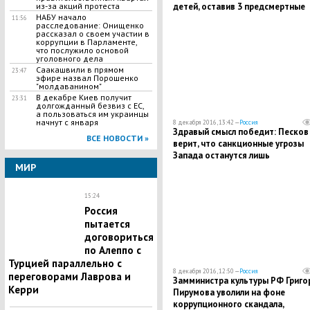
детей, оставив 3 предсмертные
из-за акций протеста
НАБУ начало
записки: известно, о чем шла реч
11:56
расследование: Онищенко
посланиях
рассказал о своем участии в
коррупции в Парламенте,
что послужило основой
уголовного дела
Саакашвили в прямом
23:47
эфире назвал Порошенко
"молдаванином"
В декабре Киев получит
23:31
долгожданный безвиз с ЕС,
а пользоваться им украинцы
начнут с января
8 декабря 2016, 13:42 —
Россия
Здравый смысл победит: Песков
ВСЕ НОВОСТИ »
верит, что санкционные угрозы
Запада останутся лишь
разговорами в реальности
МИР
15:24
Россия
пытается
договориться
по Алеппо с
Турцией параллельно с
8 декабря 2016, 12:50 —
Россия
переговорами Лаврова и
Замминистра культуры РФ Григо
Керри
Пирумова уволили на фоне
коррупционного скандала,