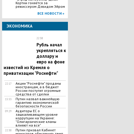
Кортни гоняется за
режиссером Дэвидом Эйром
ВСЕ НОВОСТИ »
ЭКОНОМИКА
22:38
Рубль начал
укрепляться к
доллару и
евро на фоне
известий из Кремля о
приватизации "Роснефти"
Акции "Роснефти" проданы
22:17
иностранцам, а в бюджет
России поступят огромные
средства от сделки
Путин назвал важнейшую
15:53
гарантию экономической
безопасности России
Аудиторы ЕС о
09:29
зашкаливающем уровне
коррупции на Украине:
"Олигархические кланы
влияют на все"
Путин призвал Кабинет
22:38
министров обеспечить темп