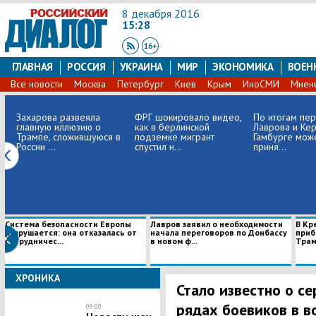
8 декабря 2016
15:28
ГЛАВНАЯ
РОССИЯ
УКРАИНА
МИР
ЭКОНОМИКА
ВОЕН
Все новости
Москва
Петербург
Киев
Крым
ИноСМИ
Мнен
Захарова развеяла
ФРГ шокировало видео,
По итогам пе
главную иллюзию о
как в берлинской
Лаврова и Кер
Трампе, сложившуюся в
подземке мигрант
Гамбурге мож
России ...
спустил н...
приня...
Система безопасности Европы
Лавров заявил о необходимости
В Кр
разрушается: она отказалась от
начала переговоров по Донбассу
приб
сотрудничес...
в новом ф...
Трамп
ХРОНИКА
Стало известно о се
рядах боевиков в в
09:00