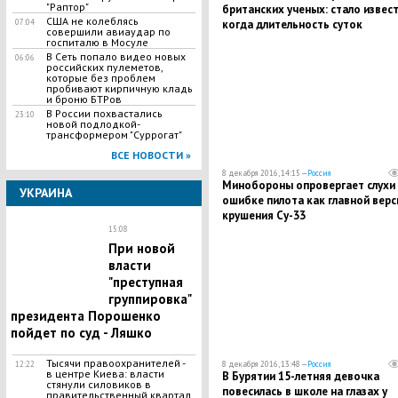
"Раптор"
британских ученых: стало извест
США не колеблясь
когда длительность суток
07:04
совершили авиаудар по
увеличится до 25 часов
госпиталю в Мосуле
В Сеть попало видео новых
06:06
российских пулеметов,
которые без проблем
пробивают кирпичную кладь
и броню БТРов
В России похвастались
23:10
новой подлодкой-
трансформером "Суррогат"
ВСЕ НОВОСТИ »
8 декабря 2016, 14:15 —
Россия
Минобороны опровергает слухи
УКРАИНА
ошибке пилота как главной верс
крушения Су-33
15:08
При новой
власти
"преступная
группировка"
президента Порошенко
пойдет по суд - Ляшко
Тысячи правоохранителей -
8 декабря 2016, 13:48 —
Россия
12:22
в центре Киева: власти
В Бурятии 15-летняя девочка
стянули силовиков в
повесилась в школе на глазах у
правительственный квартал