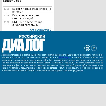
кошельков
Будет ли снижаться спрос на
17:25
iPhone?
Как шины влияют на
12:05
скорость езды?
UNIPUMP презентовал
13:07
фильтры-грязевики
ВСЕ НОВОСТИ »
Любое использование материалов или части материалов сайта RusDialog.ru допускается только при
наличии открытой для индексации гиперссылки на
RusDialog.ru
в первом абзаце новости или
материала. Использование материалов сайта без письменного соглашения редакции запрещено.
Полное копирование содержания текста новости запрещено. Редакция не несет ответственности за
достоверность фактов, присланных нашими читателями. Редакция выборочно публикует материалы
наших читателей, предупреждая, что мнения авторов могут не совпадать с мнением редакции.
Мнение журналистов RusDialog.ru также может не совпадать с позицией редакции.