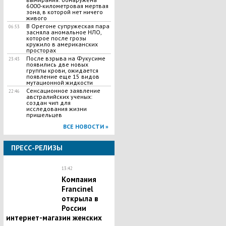
6000-километровая мертвая
зона, в которой нет ничего
живого
В Орегоне супружеская пара
06:53
засняла аномальное НЛО,
которое после грозы
кружило в американских
просторах
После взрыва на Фукусиме
23:43
появились две новых
группы крови, ожидается
появление еще 15 видов
мутационной жидкости
Сенсационное заявление
22:46
австралийских ученых:
создан чип для
исследования жизни
пришельцев
ВСЕ НОВОСТИ »
ПРЕСС-РЕЛИЗЫ
13:42
Компания
Francinel
открыла в
России
интернет-магазин женских