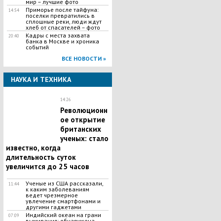
мир – лучшие фото
Приморье после тайфуна:
14:54
поселки превратились в
сплошные реки, люди ждут
хлеб от спасателей – фото
Кадры с места захвата
20:40
банка в Москве и хроника
событий
ВСЕ НОВОСТИ »
НАУКА И ТЕХНИКА
14:26
Революционн
ое открытие
британских
ученых: стало
известно, когда
длительность суток
увеличится до 25 часов
Ученые из США рассказали,
11:44
к каким заболеваниям
ведет чрезмерное
увлечение смартфонами и
другими гаджетами
Индийский океан на грани
07:09
вымирания: обнаружена