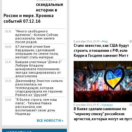
САР - СМИ
скандальные
истории в
России и мире. Хроника
событий 07.12.16
"Много свободного
08:30
времени", - Ксения Собчак
рассказала, чем занята
после родов
8 декабря 2016, 10:39 —
Мир
Стало известно, как США будут
67-летний отчим Ким
08:00
Кардашьян, сделавший
строить отношения с РФ, если
операцию по смене пола,
Керри в Госдепе заменит Митт
мечтает стать матерью
Ромни
Бывшая участница "Дома-2"
23:47
Либерж Кпадону
шокировала поклонников:
звезда закодировалась от
алкоголизма
Дженнифер Энистон сильно
23:29
разозлилась на
телеведущую, которая
спародировала ее героиню
Рейчел из "Друзей"
"Я более строга, чем наш
23:00
папа", - Татьяна Навка
8 декабря 2016, 09:47 —
Культура
рассказала, как
В Киеве сделали заявление по
воспитывает свою дочь
"черному списку" российских
Надежду
артистов, которых могут не пус
ВСЕ НОВОСТИ »
на "Евровидение"