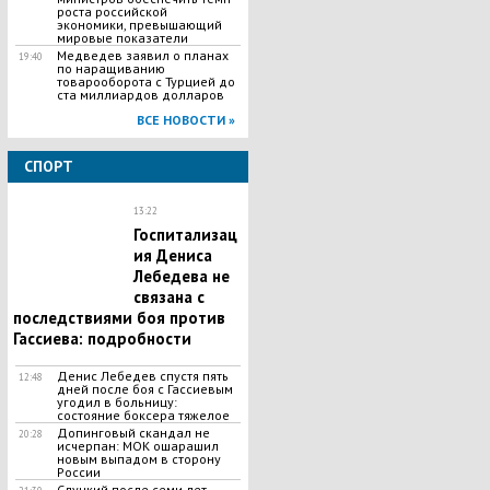
роста российской
экономики, превышающий
мировые показатели
Медведев заявил о планах
19:40
по наращиванию
товарооборота с Турцией до
ста миллиардов долларов
ВСЕ НОВОСТИ »
СПОРТ
13:22
Госпитализац
ия Дениса
Лебедева не
связана с
последствиями боя против
Гассиева: подробности
Денис Лебедев спустя пять
12:48
дней после боя с Гассиевым
угодил в больницу:
состояние боксера тяжелое
Допинговый скандал не
20:28
исчерпан: МОК ошарашил
новым выпадом в сторону
России
Слуцкий после семи лет