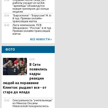
21:30
работы уходит из ЦСКА:
"армейцы" обзаведутся
новым тренером до конца
недели
"Барселона" - "Боруссия" М. 6-
20:50
й тур. Прямая онлайн-
трансляция матча
Лига чемпионов. ПСВ
20:45
Эйндховен - "Ростов". 6-й тур.
Прямая онлайн-трансляция
матча
ВСЕ НОВОСТИ »
ФОТО
11:51
В Сети
появились
кадры
реакции
людей на поражение
Клинтон: рыдают все - от
стара до млада
Сексуальность "учительницы"
23:42
из Минска Оксаны
Невеселой покорила весь