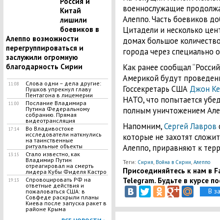
Россия и
военнослужащие продолжа
Китай
Алеппо. Часть боевиков д
лишили
Цитадели и несколько цен
боевиков в
Алеппо возможности
домах большое количество
перегруппироваться и
города через специально 
заслужили огромную
Как ранее сообщал “Россий
благодарность Сирии
Америкой будут проведены
Слова одни – дела другие:
11:08
Госсекретарь США
Джон Ке
Пушков упрекнул главу
Пентагона в лицемерии
НАТО, что попытается убе
Послание Владимира
11:00
полным уничтожением Але
Путина Федеральному
собранию. Прямая
видеотрансляция
Напомним,
Сергей Лавров
Во Владивостоке
17:14
исследователи наткнулись
которые не захотят сложи
на таинственные
Алеппо, приравняют к тер
ритуальные объекты
Стало известно, как
13:15
Владимир Путин
Теги:
,
,
Сирия
Война в Сирии
Алеппо
отреагировал на смерть
Присоединяйтесь к нам в Fa
лидера Кубы Фиделя Кастро
Telegram. Будьте в курсе п
Спровоцировать РФ на
19:13
ответные действия и
В з
пожаловаться США: в
Совфеде раскрыли планы
Киева после запуска ракет в
районе Крыма