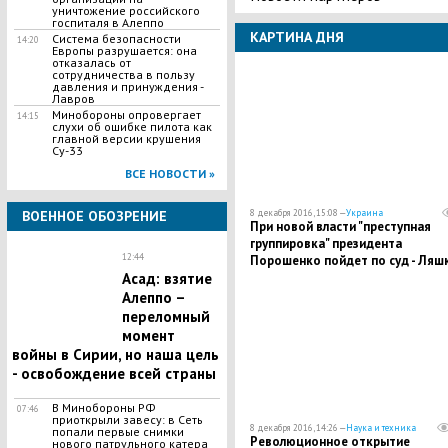
уничтожение российского
госпиталя в Алеппо
КАРТИНА ДНЯ
Система безопасности
14:20
Европы разрушается: она
отказалась от
сотрудничества в пользу
давления и принуждения -
Лавров
Минобороны опровергает
14:15
слухи об ошибке пилота как
главной версии крушения
Су-33
ВСЕ НОВОСТИ »
8 декабря 2016, 15:08 —
Украина
ВОЕННОЕ ОБОЗРЕНИЕ
При новой власти "преступная
группировка" президента
12:44
Порошенко пойдет по суд - Ляш
Асад: взятие
Алеппо –
переломный
момент
войны в Сирии, но наша цель
- освобождение всей страны
В Минобороны РФ
07:46
приоткрыли завесу: в Сеть
8 декабря 2016, 14:26 —
Наука и техника
попали первые снимки
Революционное открытие
нового патрульного катера