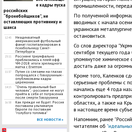
е кадры пуска
промышленности, передае
российских
По полученной информаци
“бронебойщиков”, не
оставляющих противнику и
вводимых с начала осени
шанса
украинская металлургич
остановиться.
Неадекватный
12:43
американский футбольный
фанат госпитализирован в
Со слов директора "Укрме
психбольницу Санкт-
сентября текущего года 
Петербурга
Россияне триумфально
23:11
упомянутое химическое 
приблизились к плей-офф
ЧМ-2018: итоги зрелищного
достать даже за огромны
матча с Египтом
Путин со слезами на глазах
11:37
Кроме того, Каленков сд
попрощался с Говорухиным -
опубликованы кадры
серьезные проблемы с п
церемонии
​“Очень правильный был
14:15
начались еще 4 года наз
человек”, - россияне не могут
прийти в себя от потрясения
контролировать предпри
после смерти Говорухина
областях, а также на К
Как прежде не будет: Россия
16:58
поставила ультиматум
в настоящее время субъ
Европе по поставкам
"голубого топлива"
Напомним, ранее "Росси
ВСЕ НОВОСТИ »
читателям об
"идеальны