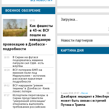
ВСЕ НОВОСТИ »
ВОЕННОЕ ОБОЗРЕНИЕ
Загрузка...
12:51
Как фашисты
в 43-м: ВСУ
пошли на
невиданную
Новости партнеров
провокацию в Донбассе -
подробности
КАРТИНА ДНЯ
В Сирии на фугасе
10:55
подорвалась машина
патруля сил США - есть
жертвы
ВСУ потеряли БМП на
10:24
минном поле под
Мариуполем – источник
рассказал курьезные
подробности
ВСУ нарушили "режим
09:52
тишины" в Донбассе - Киев
понес потери
5 июля 2018, 19:37 —
Россия
Испортили переговоры: в
07:17
Джабаров: инцидент в Эймсбер
Сирии представители
может быть связан с встречей
"умеренной оппозиции"
отказались выполнять
Путина и Трампа
требования российских