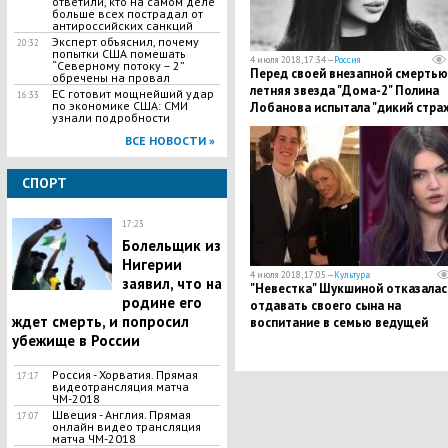
ответили, кто на самом деле
больше всех пострадал от
антироссийских санкций
Эксперт объяснил, почему
20:32
попытки США помешать
4 июля 2018, 17:34 —
Россия
“Северному потоку – 2”
Перед своей внезапной смертью
обречены на провал
летняя звезда "Дома-2" Полина
ЕС готовит мощнейший удар
16:33
по экономике США: СМИ
Лобанова испытала "дикий страх
узнали подробности
ВСЕ НОВОСТИ »
СПОРТ
17:23
Болельщик из
Нигерии
4 июля 2018, 17:05 —
Культура
заявил, что на
"Невестка" Шукшиной отказалас
родине его
отдавать своего сына на
ждет смерть, и попросил
воспитание в семью ведущей
убежище в России
Россия - Хорватия. Прямая
17:17
видеотрансляция матча
ЧМ-2018
Швеция - Англия. Прямая
17:07
онлайн видео трансляция
матча ЧМ-2018