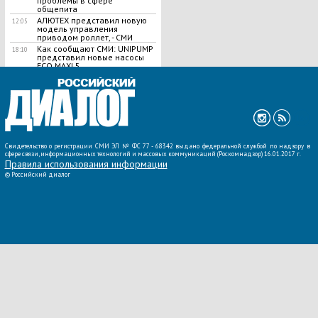
проблемы в сфере
общепита
АЛЮТЕХ представил новую
12:05
модель управления
приводом роллет, - СМИ
Как сообщают СМИ: UNIPUMP
18:10
представил новые насосы
ЕСО MAXI 5
ВСЕ НОВОСТИ »
Свидетельство о регистрации СМИ ЭЛ № ФС 77 - 68342 выдано федеральной службой по надзору в
сфере связи, информационных технологий и массовых коммуникаций (Роскомнадзор) 16.01.2017 г.
Правила использования информации
©
Российский диалог