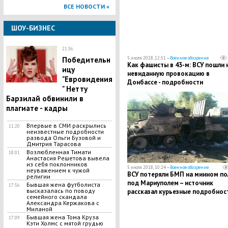
ВСЕ НОВОСТИ »
ШОУ-БИЗНЕС
21:36
Победительн
5 июля 2018, 12:51 —
Военное обозрение
Как фашисты в 43-м: ВСУ пошли 
ицу
невиданную провокацию в
"Евровидения
Донбассе - подробности
" Нетту
Барзилай обвинили в
плагиате - кадры
Впервые в СМИ раскрылись
11:20
неизвестные подробности
развода Ольги Бузовой и
Дмитрия Тарасова
Возлюбленная Тимати
18:01
Анастасия Решетова вывела
из себя поклонников
5 июля 2018, 10:24 —
Военное обозрение
неуважением к чужой
ВСУ потеряли БМП на минном по
религии
под Мариуполем – источник
Бывшая жена футболиста
17:56
высказалась по поводу
рассказал курьезные подробнос
семейного скандала
Александра Кержакова с
Миланой
Бывшая жена Тома Круза
17:09
Кэти Холмс с мятой грудью