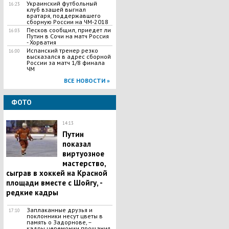
Украинский футбольный
16:23
клуб взашей выгнал
вратаря, поддержавшего
сборную России на ЧМ-2018
Песков сообщил, приедет ли
16:03
Путин в Сочи на матч Россия
- Хорватия
Испанский тренер резко
16:00
высказался в адрес сборной
России за матч 1/8 финала
ЧМ
ВСЕ НОВОСТИ »
ФОТО
14:13
Путин
показал
виртуозное
мастерство,
сыграв в хоккей на Красной
площади вместе с Шойгу, -
редкие кадры
Заплаканные друзья и
17:10
поклонники несут цветы в
память о Задорнове, –
кадры церемонии прощания