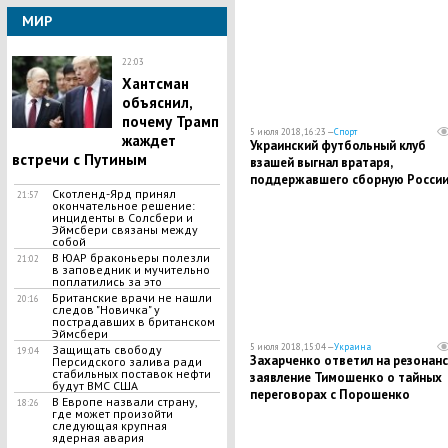
МИР
22:03
Хантсман
объяснил,
почему Трамп
5 июля 2018, 16:23 —
Спорт
жаждет
Украинский футбольный клуб
встречи с Путиным
взашей выгнал вратаря,
поддержавшего сборную России
Скотленд-Ярд принял
ЧМ-2018
21:57
окончательное решение:
инциденты в Солсбери и
Эймсбери связаны между
собой
В ЮАР браконьеры полезли
21:02
в заповедник и мучительно
поплатились за это
Британские врачи не нашли
20:16
следов "Новичка" у
пострадавших в британском
Эймсбери
5 июля 2018, 15:04 —
Украина
Защищать свободу
19:04
Захарченко ответил на резонан
Персидского залива ради
стабильных поставок нефти
заявление Тимошенко о тайных
будут ВМС США
переговорах с Порошенко
В Европе назвали страну,
18:26
где может произойти
следующая крупная
ядерная авария