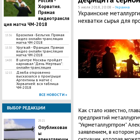
Россия -
Хорватия.
5 июля 2018, 20:08 —
Украина
Прямая
Украинские металлурги
видеотрансля
нехватки сырья для пр
ция матча ЧМ-2018
Бразилия - Бельгия. Прямая
15:36
видео онлайн трансляция
матча ЧМ-2018
Уругвай - Франция. Прямая
15:30
видео онлайн трансляция
матча ЧМ-2018
В центре Москвы пройдет
14:00
карнавал "День Мертвых":
онлайн-трансляция
Дзюба откровенно
12:15
высказался о проигрыше
Аргентины в матче с
Хорватией: вся таблица
ЧМ-2018
ВСЕ НОВОСТИ »
ВЫБОР РЕДАКЦИИ
Как стало известно, гла
предприятий металлурги
20:21
"Укрметаллургпром" Алек
Опубликован
заявлением, в котором р
ы
ситуации, которая может
впечатляющи