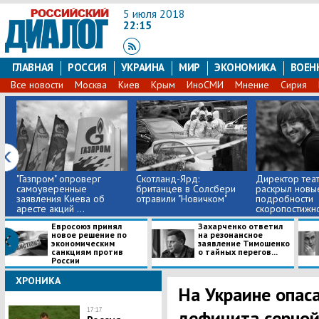
5 июля 2018
22:15
ГЛАВНАЯ
РОССИЯ
УКРАИНА
МИР
ЭКОНОМИКА
ВОЕН
Все новости
Москва
Киев
Крым
ИноСМИ
Мнение
Сирия
"Газпром" опроверг
Скотланд-Ярд:
Директор теа
самоуверенные
британцев в Солсбери
раскрыл новы
заявления Киева об
отравили "Новичком"
подробности
аресте акций ...
скоропостижно
Евросоюз принял
Захарченко ответил
новое решение по
на резонансное
экономическим
заявление Тимошенко
санкциям против
о тайных перегов...
России
ХРОНИКА
На Украине опас
17:17
дефицита серной