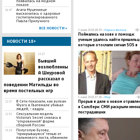
появилась на модном
показе
Агата Муцениеце
16:47
высказалась о здоровье
госпитализированного
Павла Прилучного
ВСЕ НОВОСТИ »
5 июля 2018, 08:59 —
Наука и техника
Поймались на зове о помощи:
ученым удалось найти пришельц
НОВОСТИ 18+
которые отослали сигнал SOS в
космос
15:27
Бывший
возлюбленны
й Шнуровой
рассказал о
поведении Матильды во
время постельных игр
5 июля 2018, 07:38 —
Мир
В Сети показали, как вулкан
​Прорыв в деле о новом отравле
12:27
Фуэго в Гватемале убивал
в Солсбери: СМИ раскрыли имен
людей, – кадры
пострадавших
Сексуальная модель
12:32
Victoria’s Secret снялась в
"откровенной" форме
сборной России
Полуголую Бузову,
15:24
"прикрывшуюся" тенью от
пальмового листа, обвинили