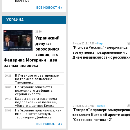
военных
ВСЕ НОВОСТИ »
УКРАИНА
21:30
Украинский
депутат
5 июля 2018, 17:59 —
Мир
"И снова Россия..." - американцы
опозорился,
возмутились поздравлениями с
заявив, что
Днем независимости с российск
Федерика Могерини - два
истребителями "Су-25"
разных человека
В Луганске отреагировали
20:28
на громкое заявление
Тимошенко
На Украине опасаются
20:08
возможного дефицита
серной кислоты
Кадры с места расстрела
19:15
подполковника полиции,
убитого в центре Киева
5 июля 2018, 17:10 —
Россия
"Газпром" опроверг самоуверен
На Украине признались, как
18:06
именно хотят вернуть
заявления Киева об аресте акци
территории Донбасса
"Северного потока - 2"
ВСЕ НОВОСТИ »