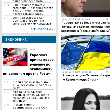
в плагиате секс-фото
В Венгрии у автобуса с
15:08
гражданами Украины снесло
весь 2-й этаж - десятки
пострадавших: кадры
Опять за старое: в Сети
15:44
5 июля 2018, 06:31 —
Украина
всплыли откровенные
Порошенко в эфире иностранно
фотографии Ким Кардашьян
телеканала сделал неожиданное
ВСЕ НОВОСТИ »
заявление о "крещении Украины"
ЭКОНОМИКА
18:19
Евросоюз
принял новое
решение по
экономическ
4 июля 2018, 20:04 —
Украина
им санкциям против России
ЕС секретно дал Украине обеща
по Крыму – подробности
Китай дерзко заявил, что
11:22
США "ведут огонь" по всему
миру
Афера на миллионы:
12:32
российские АЗС уличили в
масштабных махинациях с
топливом
"Россия сумела
11:46
адаптироваться", - в ООН