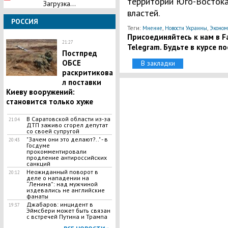
территории Юго-Востока
Загрузка...
властей.
РОССИЯ
Теги:
,
,
Мнение
Новости Украины
Эконом
Присоединяйтесь к нам в Fa
21:27
Telegram. Будьте в курсе п
Постпред
ОБСЕ
В закладки
раскритикова
л поставки
Киеву вооружений:
становится только хуже
В Саратовской области из-за
21:04
ДТП заживо сгорел депутат
со своей супругой
"Зачем они это делают?.." - в
20:43
Госдуме
прокомментировали
продление антироссийских
санкций
Неожиданный поворот в
20:12
деле о нападении на
“Ленина”: над мужчиной
издевались не английские
фанаты
Джабаров: инцидент в
19:37
Эймсбери может быть связан
с встречей Путина и Трампа