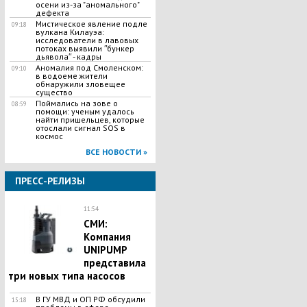
осени из-за "аномального"
дефекта
Мистическое явление подле
09:18
вулкана Килауэа:
исследователи в лавовых
потоках выявили ʺбункер
дьяволаʺ - кадры
Аномалия под Смоленском:
09:10
в водоеме жители
обнаружили зловещее
существо
Поймались на зове о
08:59
помощи: ученым удалось
найти пришельцев, которые
отослали сигнал SOS в
космос
ВСЕ НОВОСТИ »
ПРЕСС-РЕЛИЗЫ
11:54
СМИ:
Компания
UNIPUMP
представила
три новых типа насосов
В ГУ МВД и ОП РФ обсудили
15:18