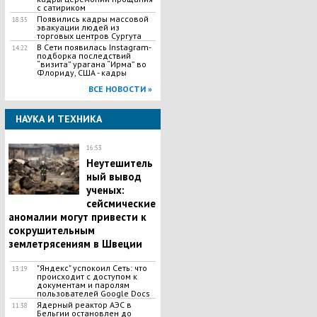
с сатириком
Появились кадры массовой
18:35
эвакуации людей из
торговых центров Сургута
В Сети появилась Іnstagram-
14:22
подборка последствий
“визита” урагана “Ирма” во
Флориду, США - кадры
ВСЕ НОВОСТИ »
НАУКА И ТЕХНИКА
16:53
Неутешитель
ный вывод
ученых:
сейсмические
аномалии могут привести к
сокрушительным
землетрясениям в Швеции
​"Яндекс" успокоил Сеть: что
13:19
происходит с доступом к
документам и паролям
пользователей Google Docs
Ядерный реактор АЭС в
11:38
Бельгии остановлен до