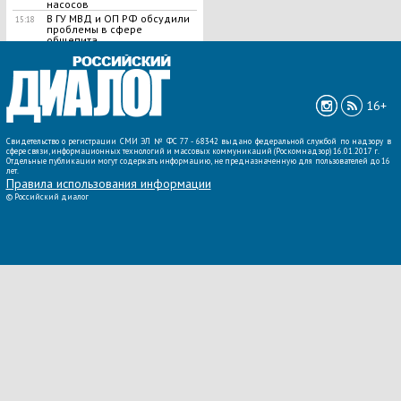
насосов
В ГУ МВД и ОП РФ обсудили
15:18
проблемы в сфере
общепита
ВСЕ НОВОСТИ »
16+
Свидетельство о регистрации СМИ ЭЛ № ФС 77 - 68342 выдано федеральной службой по надзору в
сфере связи, информационных технологий и массовых коммуникаций (Роскомнадзор) 16.01.2017 г.
Отдельные публикации могут содержать информацию, не предназначенную для пользователей до 16
лет.
Правила использования информации
©
Российский диалог