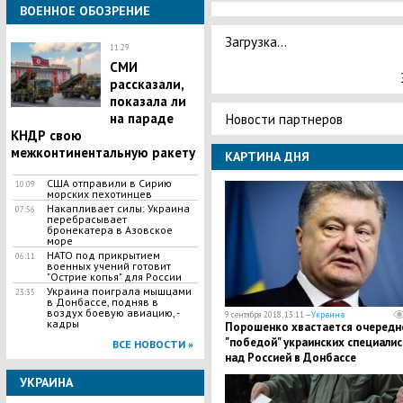
ВОЕННОЕ ОБОЗРЕНИЕ
Загрузка...
11:29
СМИ
рассказали,
показала ли
на параде
Новости партнеров
КНДР свою
межконтинентальную ракету
КАРТИНА ДНЯ
США отправили в Сирию
10:09
морских пехотинцев
​Накапливает силы: Украина
07:56
перебрасывает
бронекатера в Азовское
море
НАТО под прикрытием
06:11
военных учений готовит
"Острие копья" для России
Украина поиграла мышцами
23:35
в Донбассе, подняв в
воздух боевую авиацию, -
9 сентября 2018, 13:11 —
Украина
кадры
Порошенко хвастается очередн
"победой" украинских специали
ВСЕ НОВОСТИ »
над Россией в Донбассе
УКРАИНА