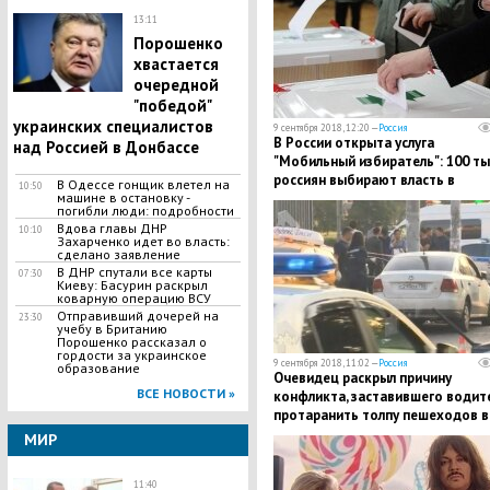
13:11
Порошенко
хвастается
очередной
"победой"
украинских специалистов
9 сентября 2018, 12:20 —
Россия
​В России открыта услуга
над Россией в Донбассе
"Мобильный избиратель": 100 ты
россиян выбирают власть в
В Одессе гонщик влетел на
10:50
машине в остановку -
Подмосковье
погибли люди: подробности
Вдова главы ДНР
10:10
Захарченко идет во власть:
сделано заявление
В ДНР спутали все карты
07:30
Киеву: Басурин раскрыл
коварную операцию ВСУ
Отправивший дочерей на
23:30
учебу в Британию
Порошенко рассказал о
гордости за украинское
9 сентября 2018, 11:02 —
Россия
образование
Очевидец раскрыл причину
ВСЕ НОВОСТИ »
конфликта, заставившего водит
протаранить толпу пешеходов в
Москве
МИР
11:40