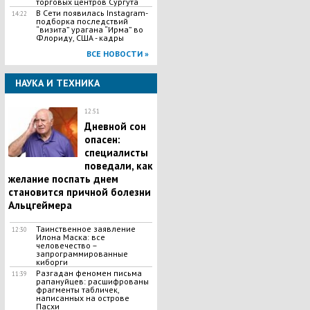
торговых центров Сургута
В Сети появилась Іnstagram-
14:22
подборка последствий
“визита” урагана “Ирма” во
Флориду, США - кадры
ВСЕ НОВОСТИ »
НАУКА И ТЕХНИКА
12:51
Дневной сон
опасен:
специалисты
поведали, как
желание поспать днем
становится причной болезни
Альцгеймера
Таинственное заявление
12:30
Илона Маска: все
человечество –
запрограммированные
киборги
Разгадан феномен письма
11:39
рапануйцев: расшифрованы
фрагменты табличек,
написанных на острове
Пасхи