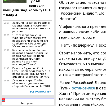
Ту-160
Об этом стало известно 
поиграли
государственного лидер
мышцами "под носом" у США
"Российский Диалог". Ег
– кадры
Новости".
Закрыли на замок: Россия и
20:27
страны Каспия исключили
У официального президе
появление чужих военных в
о наличии каких-либо ин
регионе
"Да" газопроводу: на
10:50
германском городе.
Украине с трепетом ждут
последствий отказа от ж/д
сообщения с Россией для
"Нет", - подчеркнул Песк
"Северного потока – 2"
Без шансов: Минобороны
13:22
Стоит напомнить, что со
показало захватывающие
кадры поражения цели
атаке на гостиницу - оп
российской крылатой
ракетой с атомной
Отмечается, что именно
подлодки “Томск”
Ракетный удар по США:
находятся номера южнок
11:49
Путин мастерски ответил на
провокационный вопрос
а также австралийского 
американского журналиста
Лучшие в мире: ФИФА
16:18
Ранее "Российский Диало
объявила о достижениях
сборной России на ЧМ-2018
Путин
остановился
в оте
ВСЕ НОВОСТИ »
Хаятт". При этом журнал
нападении на систему бе
Загрузка...
показания полицейского 