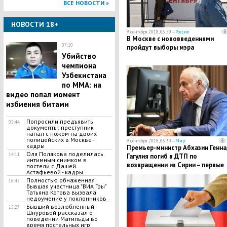
ВСЕ НОВОСТИ »
НОВОСТИ 18+
9 сентября 2018, 06:50 —
Россия
В Москве с нововведениями
07:10
пройдут выборы мэра
Убийство
чемпиона
Узбекистана
по MMA: на
видео попал момент
избиения битами
Попросили предъявить
05:44
документы: преступник
напал с ножом на двоих
полицейских в Москве -
9 сентября 2018, 06:30 —
Мир
кадры
Премьер-министр Абхазии Генна
Оля Полякова поделилась
14:11
Гагулия погиб в ДТП по
интимным снимком в
возвращении из Сирии – первые
постели с Дашей
Астафьевой - кадры
подробности
Полностью обнаженная
16:42
бывшая участница "ВИА Гры"
Татьяна Котова вызвала
недоумение у поклонников
Бывший возлюбленный
15:27
Шнуровой рассказал о
поведении Матильды во
время постельных игр