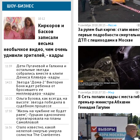
ШОУ-БИЗНЕС
10:12
​Киркоров и
9 сентября 2018, 08:15 —
Россия
За рулем был киргиз: стали изве
Басков
первые подробности смертельн
записали
ДТП с пешеходами в Москве
весьма
необычное видео, чем очень
удивили зрителей, - кадры
​Дети Пугачевой и Галкина и
11:39
остальные звезды
собрались вместе в клипе
Дениса Клявера - кадры
​Звезда "Дома-2" Виктория
14:15
Боня ждет ребенка от
бросившего ее
9 сентября 2018, 07:33 —
Мир
миллиардера - кадры
В Сеть попали кадры с места гиб
Ольга Бузова, как всегда, на
10:23
премьер-министра Абхазии
высоте: звезда победила в
судебном процессе
Геннадия Гагулии
"Жизнь на чужбине не будет
17:50
раем", - Гурцкая однозначно
отреагировала на планы
Самойловой
​Стало известно, какой
16:36
нелепой смертью умерла
солистка The Cranberries