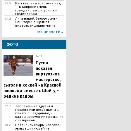
Расставлены все точки над
19:24
"і" в вопросе смены
гражданства фигуристки
Медведевой
Лига наций. Белоруссия -
18:15
Сан-Марино. Прямая
видеотрансляция матча
ВСЕ НОВОСТИ »
ФОТО
14:13
Путин
показал
виртуозное
мастерство,
сыграв в хоккей на Красной
площади вместе с Шойгу, -
редкие кадры
Заплаканные друзья и
17:10
поклонники несут цветы в
память о Задорнове, –
кадры церемонии прощания
с сатириком
Появились кадры массовой
18:35
эвакуации людей из