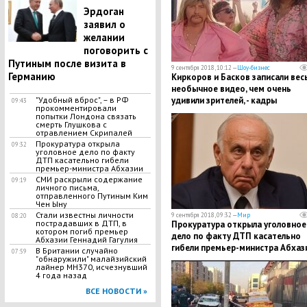
Эрдоган
заявил о
желании
поговорить с
Путиным после визита в
9 сентября 2018, 10:12 —
Шоу-бизнес
Германию
​Киркоров и Басков записали вес
необычное видео, чем очень
"Удобный вброс", – в РФ
удивили зрителей, - кадры
09:43
прокомментировали
попытки Лондона связать
смерть Глушкова с
отравлением Скрипалей
Прокуратура открыла
09:32
уголовное дело по факту
ДТП касательно гибели
премьер-министра Абхазии
СМИ раскрыли содержание
09:19
личного письма,
отправленного Путиным Ким
Чен Ыну
Стали известны личности
9 сентября 2018, 09:32 —
Мир
08:20
пострадавших в ДТП, в
Прокуратура открыла уголовное
котором погиб премьер
дело по факту ДТП касательно
Абхазии Геннадий Гагулия
гибели премьер-министра Абхаз
В Британии случайно
07:59
"обнаружили" малайзийский
лайнер МН370, исчезнувший
4 года назад
ВСЕ НОВОСТИ »