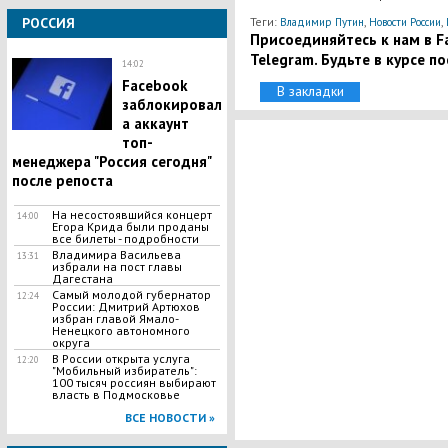
РОССИЯ
Теги:
,
,
Владимир Путин
Новости России
Присоединяйтесь к нам в Fa
Telegram. Будьте в курсе п
14:02
Facebook
В закладки
заблокировал
а аккаунт
топ-
менеджера "Россия сегодня"
после репоста
​На несостоявшийся концерт
14:00
Егора Крида были проданы
все билеты - подробности
Владимира Васильева
13:31
избрали на пост главы
Дагестана
Самый молодой губернатор
12:24
России: Дмитрий Артюхов
избран главой Ямало-
Ненецкого автономного
округа
​В России открыта услуга
12:20
"Мобильный избиратель":
100 тысяч россиян выбирают
власть в Подмосковье
ВСЕ НОВОСТИ »