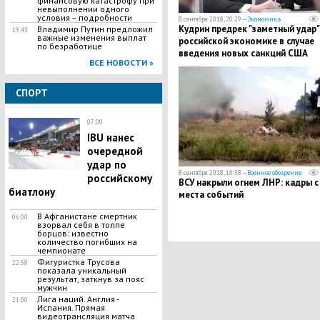
финансовую катастрофу при
невыполнении одного
условия – подробности
8 сентября 2018, 20:29 —
Экономика
Кудрин предрек "заметный удар"
Владимир Путин предложил
19:43
важные изменения выплат
российской экономике в случае
по безработице
введения новых санкций США
ВСЕ НОВОСТИ »
СПОРТ
07:00
IBU нанес
очередной
удар по
8 сентября 2018, 18:58 —
Военное обозрение
российскому
ВСУ накрыли огнем ЛНР: кадры с
биатлону
места событий
В Афганистане смертник
06:00
взорвал себя в толпе
борцов: известно
количество погибших на
чемпионате
Фигуристка Трусова
22:58
показала уникальный
результат, заткнув за пояс
мужчин
Лига наций. Англия -
21:00
Испания. Прямая
видеотрансляция матча