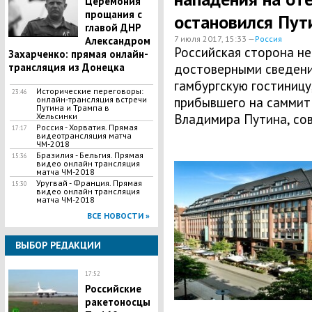
Церемония
прощания с
остановился Пут
главой ДНР
7 июля 2017, 15:33 —
Россия
Александром
Российская сторона не
Захарченко: прямая онлайн-
трансляция из Донецка
достоверными сведени
гамбургскую гостиницу
Исторические переговоры:
23:46
онлайн-трансляция встречи
прибывшего на саммит
Путина и Трампа в
Хельсинки
Владимира Путина, со
Россия - Хорватия. Прямая
17:17
видеотрансляция матча
ЧМ-2018
Бразилия - Бельгия. Прямая
15:36
видео онлайн трансляция
матча ЧМ-2018
Уругвай - Франция. Прямая
15:30
видео онлайн трансляция
матча ЧМ-2018
ВСЕ НОВОСТИ »
ВЫБОР РЕДАКЦИИ
17:52
Российские
ракетоносцы