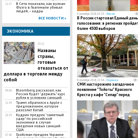
В Сети показали, как вулкан
12:27
Фуэго в Гватемале убивал
людей, – кадры
9 сентября 2018, 05:19 —
Россия
В России стартовал Единый день
ВСЕ НОВОСТИ »
голосования: в регионах пройде
более 4500 выборов
ЭКОНОМИКА
13:12
Названы
страны,
готовые
отказаться от
доллара в торговле между
собой
8 сентября 2018, 21:34 —
Украина
СМИ насторожило загадочное
появление "Тойоты" Красного
Bloomberg рассказал, как
09:00
Россия будет "держать" курс
Креста у кафе "Сепар" перед
рубля в условиях санкций
убийством Захарченко
Трамп обратился к Apple с
21:39
предложением, которое
разозлит Китай
Кудрин предрек "заметный
20:29
удар" по российской
экономике в случае
введения новых санкций
США
Гройсман предрек Украине
07:40