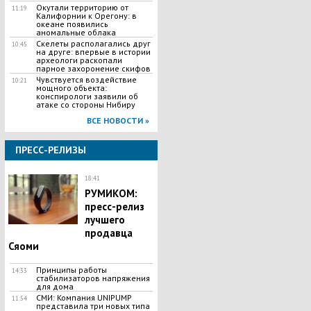
Окутали территорию от
11:19
Калифорнии к Орегону: в
океане появились
аномальные облака
Скелеты располагались друг
10:45
на друге: впервые в истории
археологи раскопали
парное захоронение скифов
Чувствуется воздействие
10:21
мощного объекта:
конспирологи заявили об
атаке со стороны Нибиру
ВСЕ НОВОСТИ »
ПРЕСС-РЕЛИЗЫ
18:41
РУМИКОМ:
пресс-релиз
лучшего
продавца
Сяоми
Принципы работы
14:33
стабилизаторов напряжения
для дома
СМИ: Компания UNIPUMP
11:54
представила три новых типа