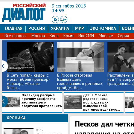
9 сентября 2018
14:39
ГЛАВНАЯ
РОССИЯ
УКРАИНА
МИР
ЭКОНОМИКА
ВОЕН
Все новости
Москва
Киев
Крым
ИноСМИ
Мнение
Сирия
В Сеть попали кадры с
В России стартовал
Расставлены в
места гибели премьер-
Единый день
над "і" в вопр
министра Абхазии
голосования: в регионах
гражданства ф
Генна...
пройдет бо...
Очевидец раскрыл
ДТП в Москве:
причину конфликта,
родственники
заставившего
пострадавших
водителя протаранить
вынесли свой
...
приговор водителю...
ХРОНИКА
Песков дал четк
08:15
нападения на оте