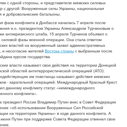
лик с одной стороны, и представители киевских силовых
ур с другой: Вооруженные силы Украины, национальная
я и добровольческие батальоны.
я фаза конфликта в Донбассе началась 7 апреля после
ения и.о. президентом Украины Александром Турчиновым о
ии антикризисного штаба. 15 апреля Турчинов объявил о
 силовой фазы военной операции. Она стала ответом
ских властей на вооруженный захват административных
, и несогласие жителей
Востока страны
с выбранным после
йдана курсом государства.
ские власти называют свои действия на территории Донецкой
нской областей антитеррористической операцией (АТО).
одействующие им повстанцы называют действия киевских
ков - карательной операцией. Международный Красный Крест
ил данному конфликту статус «немеждународного
енного конфликта».
а президент России Владимир Путин внес в Совет Федерации
ние «об использовании Вооруженных Сил Российской
ции на территории Украины» в ходе данного конфликта. А
 июня Путин при поддержке Совета Федерации отменил свое
ение.