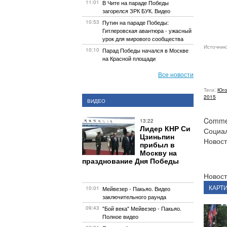
11:01
В Чите на параде Победы
загорелся ЗРК БУК. Видео
10:53
Путин на параде Победы:
Гитлеровская авантюра - ужасный
урок для мирового сообщества
Источник
10:10
Парад Победы начался в Москве
на Красной площади
Все новости
Теги:
Юго
2015
ВИДЕО
Commen
13:22
Лидер КНР Си
Социа
Цзиньпин
Новост
прибыл в
Москву на
празднование Дня Победы
Новост
КАРТ
10:01
Мейвезер - Пакьяо. Видео
заключительного раунда
09:43
"Бой века" Мейвезер - Пакьяо.
Полное видео