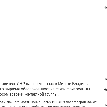
Но
Н
тавитель ЛНР на переговорах в Минске Владислав
го выразил обеспокоенность в связи с очередным
Н
осом встречи контактной группы.
вам Дейнего, затягивание новых минских переговоров может
Но
ь дополнительные проблемы при достижении мирных