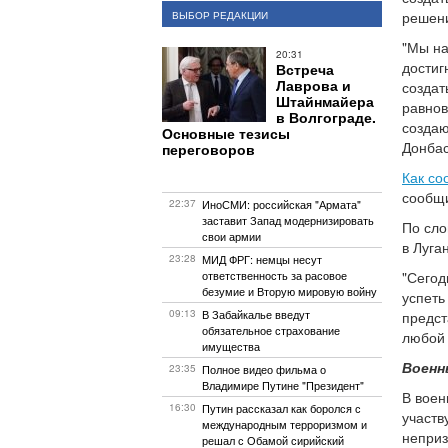
решен
ВЫБОР РЕДАКЦИИ
"Мы на
20:31
достиг
Встреча
Лаврова и
создат
Штайнмайера
равнов
в Волгограде.
создаю
Основные тезисы
Донбас
переговоров
Как со
сообщи
22:37
ИноСМИ: российская "Армата"
заставит Запад модернизировать
По сло
свои армии
в Луга
23:28
МИД ФРГ: немцы несут
ответственность за расовое
"Сегод
безумие и Вторую мировую войну
успеть
09:13
В Забайкалье введут
предст
обязательное страхование
любой 
имущества
Военн
23:35
Полное видео фильма о
Владимире Путине "Президент"
В воен
16:30
Путин рассказал как боролся с
участв
международным терроризмом и
неприз
решал с Обамой сирийский