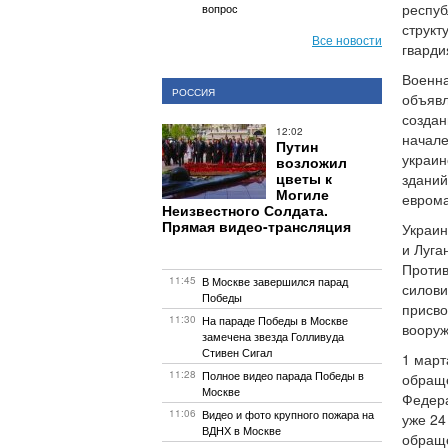
респуб
вопрос
структ
Все новости
гварди
Военна
РОССИЯ
объявл
создан
12:02
начале
Путин
украин
возложил
цветы к
зданий
Могиле
еврома
Неизвестного Солдата.
Прямая видео-трансляция
Украин
и Луга
Против
11:45
В Москве завершился парад
силови
Победы
присво
11:30
На параде Победы в Москве
вооруж
замечена звезда Голливуда
Стивен Сигал
1 март
11:28
Полное видео парада Победы в
обраще
Москве
Федера
11:06
Видео и фото крупного пожара на
уже 24
ВДНХ в Москве
обращ