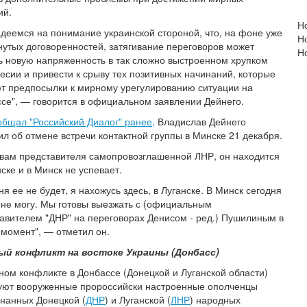
ий.
Н
деемся на понимание украинской стороной, что, на фоне уже
Но
нутых договоренностей, затягивание переговоров может
Н
ь новую напряженность в так сложно выстроенном хрупком
есии и привести к срыву тех позитивных начинаний, которые
т предпосылки к мирному урегулированию ситуации на
се", — говорится в официальном заявлении Дейнего.
общал "Российский Диалог" ранее,
Владислав Дейнего
л об отмене встречи контактной группы в Минске 21 декабря.
вам представителя самопровозглашенной ЛНР, он находится
нске и в Минск не успевает.
ня ее не будет, я нахожусь здесь, в Луганске. В Минск сегодня
 не могу. Мы готовы выезжать с (официальным
авителем "ДНР" на переговорах Денисом - ред.) Пушилиным в
момент", — отметил он.
ый конфликт на востоке Украины (Донбасс)
ном конфликте в Донбассе (Донецкой и Луганской области)
уют вооруженные пророссийски настроенные ополченцы
нанных Донецкой (
ДНР
) и Луганской (
ЛНР
) народных