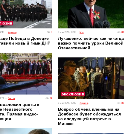
люзив
12:13 —
Украина
0
9 мая 2015, 12:05 —
Мир
31
раде Победы в Донецке
Лукашенко: сейчас как никогда
тавили новый гимн ДНР
важно помнить уроки Великой
Отечественной
эксклюзив
12:02 —
Россия
34
 возложил цветы к
9 мая 2015, 12:02 —
Украина
30
е Неизвестного
​Вопрос обмена пленными на
та. Прямая видео-
Донбассе будет обсуждаться
ляция
на следующей встрече в
Минске