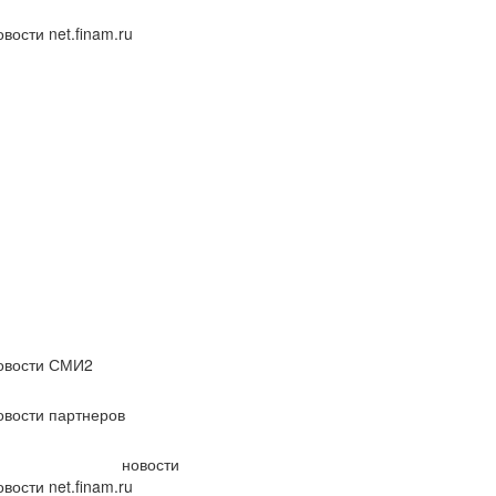
вости net.finam.ru
овости СМИ2
овости партнеров
новости
вости net.finam.ru