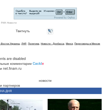
: РИА Новости
Твитнуть
-Восток Украины
,
ЛНР
,
Политика
,
Новости - Донбасса
,
Минск
,
Переговоры в Минске
ts are disabled
льные комментарии
Cackl
e
и net.finam.ru
новости
и партнеров
ИНА ДНЯ