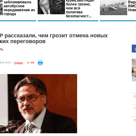
куриц выглядит
заблокировала
Вид
более грозно,
автобусное
ВМС
чем вся
передвижение из
Нов
политика
города
безопасност...
Р рассказали, чем грозит отмена новых
ких переговоров
ть
014, 19:10 —
Украина
842
2
1
2