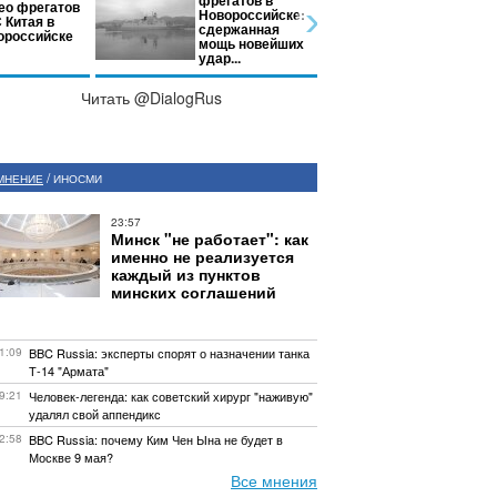
фрегатов в
Суд приго
ео фрегатов
Новороссийске:
Васильеву
 Китая в
сдержанная
годам кол
ороссийске
мощь новейших
общего ре
удар...
Читать @DialogRus
/
МНЕНИЕ
ИНОСМИ
23:57
Минск "не работает": как
именно не реализуется
каждый из пунктов
минских соглашений
1:09
BBC Russia: эксперты спорят о назначении танка
Т-14 "Армата"
9:21
Человек-легенда: как советский хирург "наживую"
удалял свой аппендикс
2:58
BBC Russia: почему Ким Чен Ына не будет в
Москве 9 мая?
Все мнения