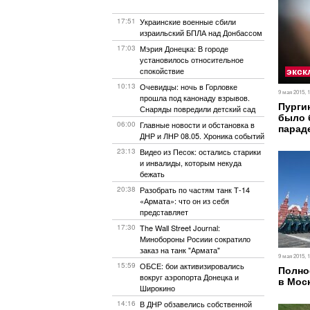
17:51
Украинские военные сбили
израильский БПЛА над Донбассом
17:03
Мэрия Донецка: В городе
установилось относительное
экск
спокойствие
10:13
Очевидцы: ночь в ​Горловке
9 мая 2015, 
прошла под канонаду взрывов.
Пурги
Снаряды повредили детский сад
было 
06:00
Главные новости и обстановка в
парад
ДНР и ЛНР 08.05. Хроника событий
23:13
Видео из Песок: остались старики
и инвалиды, которым некуда
бежать
20:38
Разобрать по частям танк Т-14
«Армата»: что он из себя
представляет
17:30
The Wall Street Journal:
Минобороны Росиии сократило
заказ на танк "Армата"
9 мая 2015, 
15:59
ОБСЕ: бои активизировались
Полно
вокруг аэропорта Донецка и
в Мос
Широкино
14:16
В ДНР обзавелись собственной