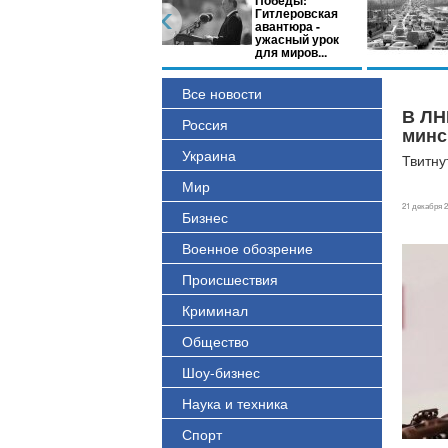
Победы:
Гитлеровская
авантюра -
ужасный урок
для миров...
Все новости
В ЛН
Россия
минс
Украина
Твитну
Мир
21 декабря 2
Бизнес
Военное обозрение
Происшествия
Криминал
Общество
Шоу-бизнес
Наука и техника
Спорт