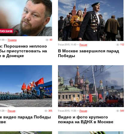
люзив
11:58 —
Украина
83
н: Порошенко неплохо
9 мая 2015, 11:45 —
Россия
112
бы присутствовать на
В Москве завершился парад
е в Донецке
Победы
11:28 —
Россия
305
9 мая 2015, 11:06 —
Россия
549
е видео парада Победы
Видео и фото крупного
кве
пожара на ВДНХ в Москве