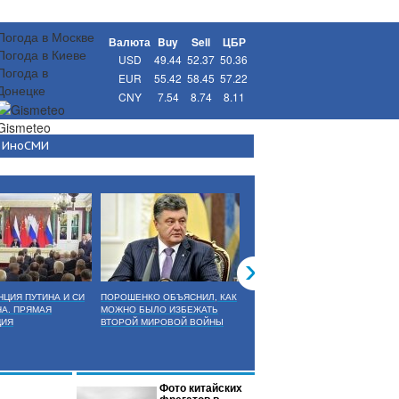
Погода в Москве
Валюта
Buy
Sell
ЦБР
Погода в Киеве
USD
49.44
52.37
50.36
Погода в
EUR
55.42
58.45
57.22
Донецке
CNY
7.54
8.74
8.11
Gismeteo
ИноСМИ
ЦИЯ ПУТИНА И СИ
ПОРОШЕНКО ОБЪЯСНИЛ, КАК
КУЧМА: ЛНР И ДНР
А. ПРЯМАЯ
МОЖНО БЫЛО ИЗБЕЖАТЬ
СОГЛАСИЛИСЬ НА ВВОД
ЦИЯ
ВТОРОЙ МИРОВОЙ ВОЙНЫ
МИРОТВОРЦЕВ ПРИ ОДНОМ
УСЛОВИИ
Фото китайских