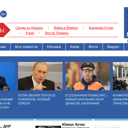
Сводка из Донецка
|
Война в Йемене
|
Владимир Путин
Ы:
|
9 мая
|
Восток Украины
ная
Все новости
Москва
Киев
Фото
Видео
ПУТИН УВОЛИЛ ПОЧТИ 20
В СТОЛИЧНОМ ГЛАВКЕ МЧС -
КОНФЕРЕН
САНКЦИИ
ГЕНЕРАЛОВ. ПОЛНЫЙ
НОВЫЙ НАЧАЛЬНИК ИЛЬЯ
ЦЗИНЬПИН
Ы И НЕ
СПИСОК
ДЕНИСОВ: БИОГРАФИЯ
ТРАНСЛЯ
Ы ООН
Юнкер: Кучка
ДНР