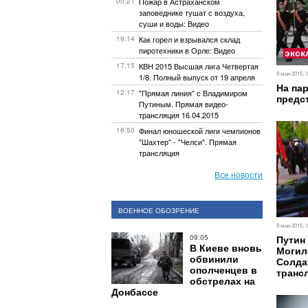
00:21
Пожар в Астраханском
заповеднике тушат с воздуха,
суши и воды: Видео
19:14
Как горел и взрывался склад
пиротехники в Орле: Видео
экск
17:15
КВН 2015 Высшая лига Четвертая
9 мая 2015, 
1/8. Полный выпуск от 19 апреля
На па
12:17
"Прямая линия" с Владимиром
предс
Путиным. Прямая видео-
трансляция 16.04.2015
16:50
Финал юношеской лиги чемпионов
"Шахтер" - "Челси"‏. Прямая
трансляция
Все новости
ВОЕННОЕ ОБОЗРЕНИЕ
9 мая 2015, 
09:05
Путин
В Киеве вновь
Могил
обвинили
Солда
ополченцев в
транс
обстрелах на
Донбассе