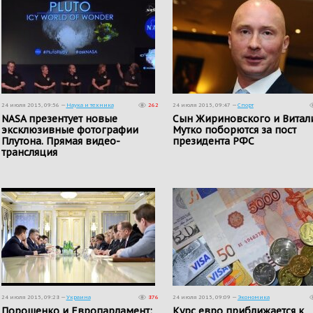
24 июля 2015, 09:56 —
Наука и техника
262
24 июля 2015, 09:47 —
Спорт
NASA презентует новые
​Сын Жириновского и Витал
эксклюзивные фотографии
Мутко поборются за пост
Плутона. Прямая видео-
президента РФС
трансляция
24 июля 2015, 09:28 —
Украина
876
24 июля 2015, 09:09 —
Экономика
Порошенко и Европарламент:
Курс евро приближается к