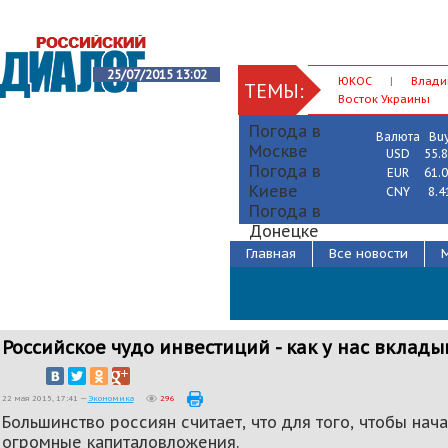
25/07/2015 13:02
ЮКОС
|
Влади
ТЕМЫ:
Восток Украины
Погода в
Валюта
Bu
Москве
USD
55.
Погода в
EUR
61.
Киеве
CNY
8.4
Погода в
Донецке
Главная
Все новости
Gismeteo
Российское чудо инвестиций - как у нас вклад
22 мая 2015, 17:41 —
Экономика
296
Большинство россиян считает, что для того, чтобы нача
огромные капиталовложения.