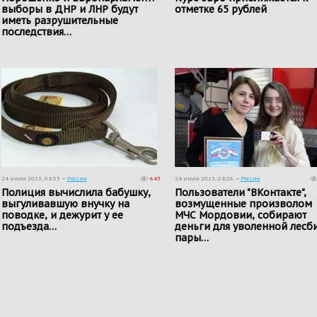
выборы в ДНР и ЛНР будут
отметке 65 рублей
иметь разрушительные
последствия…
24 июля 2015, 08:35 —
Россия
645
24 июля 2015, 08:26 —
Россия
Полиция вычислила бабушку,
Пользователи "ВКонтакте",
выгуливавшую внучку на
возмущенные произволом
поводке, и дежурит у ее
МЧС Мордовии, собирают
подъезда…
деньги для уволенной лесб
пары…