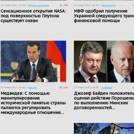
25 июля 2015, 10:59 —
Наука и техника
259
25 июля 2015, 10:56 —
Экономика
Сенсационное открытие NASA:
МВФ одобрил получение
под поверхностью Плутона
Украиной следующего тран
существует океан
финансовой помощи
25 июля 2015, 10:41 —
Россия
130
25 июля 2015, 10:29 —
Украина
Медведев: С помощью
Джозеф Байден положител
манипулирования
оценил действия Порошенк
исторической памятью страны
по выполнению Минских
пытаются регулировать
договоренностей…
международные отношения…