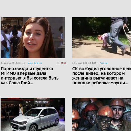
24 июля 2015, 04:45 —
Шоу-бизнес
2536
24 июля 2015, 04:35 —
Россия
Порнозвезда и студентка
СК возбудил уголовное дел
МГИМО впервые дала
после видео, на котором
интервью: я бы хотела быть
женщина выгуливает на
как Саша Грей…
поводке ребенка-маугли…