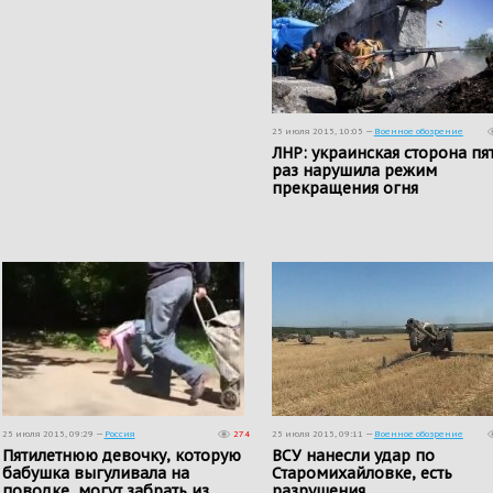
25 июля 2015, 10:05 —
Военное обозрение
ЛНР: украинская сторона пя
раз нарушила режим
прекращения огня
25 июля 2015, 09:29 —
Россия
274
25 июля 2015, 09:11 —
Военное обозрение
Пятилетнюю девочку, которую
ВСУ нанесли удар по
бабушка выгуливала на
Старомихайловке, есть
поводке, могут забрать из
разрушения