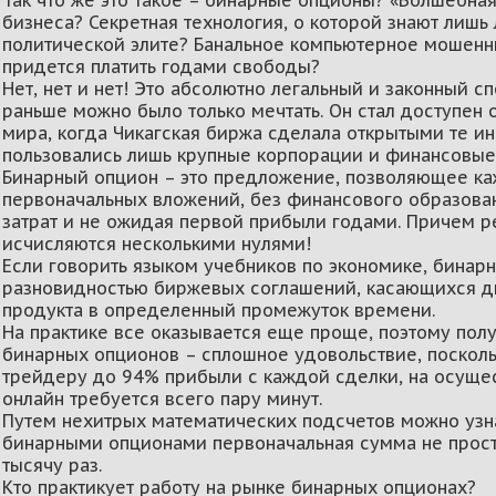
бизнеса? Секретная технология, о которой знают лишь
политической элите? Банальное компьютерное мошенни
придется платить годами свободы?
Нет, нет и нет! Это абсолютно легальный и законный с
раньше можно было только мечтать. Он стал доступен
мира, когда Чикагская биржа сделала открытыми те и
пользовались лишь крупные корпорации и финансовые
Бинарный опцион – это предложение, позволяющее ка
первоначальных вложений, без финансового образова
затрат и не ожидая первой прибыли годами. Причем р
исчисляются несколькими нулями!
Если говорить языком учебников по экономике, бинар
разновидностью биржевых соглашений, касающихся дв
продукта в определенный промежуток времени.
На практике все оказывается еще проще, поэтому пол
бинарных опционов – сплошное удовольствие, посколь
трейдеру до 94% прибыли с каждой сделки, на осуще
онлайн требуется всего пару минут.
Путем нехитрых математических подсчетов можно узнат
бинарными опционами первоначальная сумма не просто
тысячу раз.
Кто практикует работу на рынке бинарных опционах?