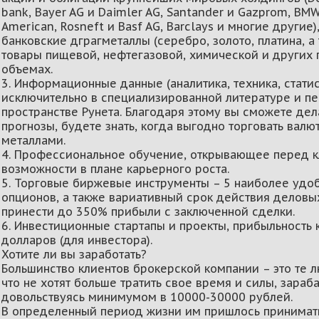
bank, Bayer AG и Daimler AG, Santander и Gazprom, BMW 
Аmerican, Rosneft и Basf AG, Barclays и многие другие)
банковские дграгметаллы (серебро, золото, платина, 
товары пищевой, нефтегазовой, химической и других
объемах.
3. Информационные данные (аналитика, техника, стати
исключительно в специализированной литературе и пе
пространстве Рунета. Благодаря этому вы сможете де
прогнозы, будете знать, когда выгодно торговать валю
металлами.
4. Профессиональное обучение, открывающее перед 
возможности в плане карьерного роста.
5. Торговые биржевые инструменты – 5 наиболее удо
опционов, а также вариативный срок действия деловых
принести до 350% прибыли с заключенной сделки.
6. Инвестиционные стартапы и проекты, прибыльность
долларов (для инвестора).
Хотите ли вы заработать?
Большинство клиентов брокерской компании – это те 
что не хотят больше тратить свое время и силы, зараб
довольствуясь минимумом в 10000-30000 рублей.
В определенный период жизни им пришлось принимать