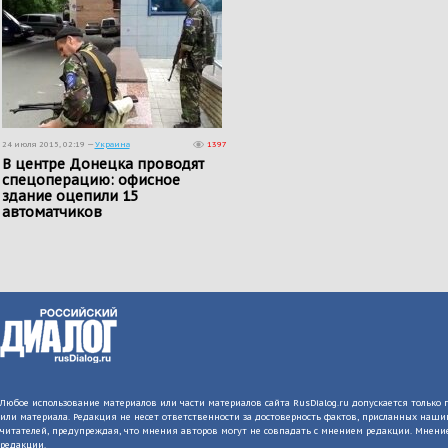
24 июля 2015, 02:19 —
Украина
1397
В центре Донецка проводят
спецоперацию: офисное
здание оцепили 15
автоматчиков
Любое использование материалов или части материалов сайта RusDialog.ru допускается только 
или материала. Редакция не несет ответственности за достоверность фактов, присланных на
читателей, предупреждая, что мнения авторов могут не совпадать с мнением редакции. Мнение
редакции.