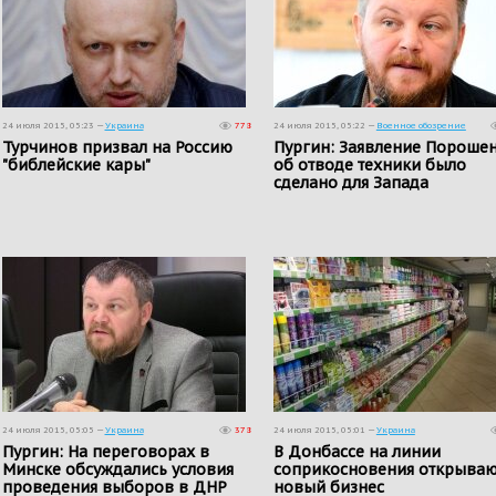
24 июля 2015, 05:23 —
Украина
778
24 июля 2015, 05:22 —
Военное обозрение
Турчинов призвал на Россию
Пургин: Заявление Пороше
"библейские кары"
об отводе техники было
сделано для Запада
24 июля 2015, 05:05 —
Украина
378
24 июля 2015, 05:01 —
Украина
Пургин: На переговорах в
​В Донбассе на линии
Минске обсуждались условия
соприкосновения открываю
проведения выборов в ДНР
новый бизнес