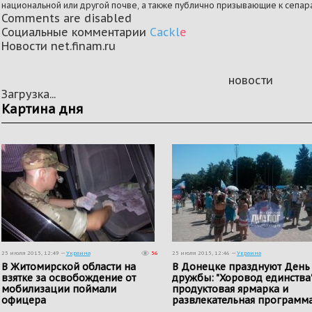
национальной или другой почве, а также публично призывающие к сепара
Comments are disabled
Социальные комментарии
Cackl
e
Новости net.finam.ru
новости
Загрузка...
Картина дня
25 июля 2015, 12:49 —
Украина
56
25 июля 2015, 12:46 —
Украина
В Житомирской области на
В Донецке празднуют День
взятке за освобождение от
дружбы: "Хоровод единства"
мобилизации поймали
продуктовая ярмарка и
офицера
развлекательная программ