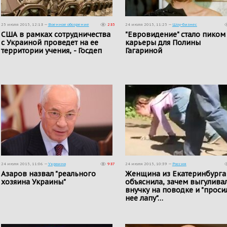
25 июля 2015, 12:18 —
Военное обозрение
285
24 июля 2015, 11:25 —
Шоу-бизнес
США в рамках сотрудничества
"Евровидение" стало пиком
с Украиной проведет на ее
карьеры для Полины
территории учения, - Госдеп
Гагариной
24 июля 2015, 11:06 —
Украина
987
24 июля 2015, 10:39 —
Россия
Азаров назвал "реального
Женщина из Екатеринбурга
хозяина Украины"
объяснила, зачем выгулива
внучку на поводке и "проси
нее лапу"…