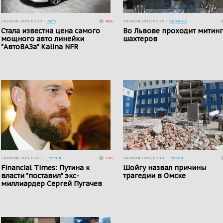
24 июля 2015, 03:29 —
Авто
416
24 июля 2015, 03:25 —
Украина
Стала известна цена самого
Во Львове проходит митинг
мощного авто​ линейки
шахтеров
"АвтоВАЗа" Kalina NFR
24 июля 2015, 03:01 —
Россия
736
24 июля 2015, 02:49 —
Россия
Financial Times: Путина к
Шойгу назвал причины
власти "поставил" экс-
трагедии в Омске
миллиардер Сергей Пугачев