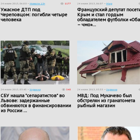
24 июля 2015, 06:08 —
Новости 18+
1177
24 июля 2015, 06:07 —
Мир
Ужасное ДТП под
Французский депутат посет
Череповцом: погибли четыре
Крым и стал гордым
человека
обладателем футболки «Об
– чмо»…
24 июля 2015, 05:43 —
Украина
343
24 июля 2015, 05:35 —
Украина
СБУ нашла "сепаратистов" во
МВД: Под Мукачево был
Львове: задержанные
обстрелян из гранатомета
обвиняются в финансировании
рыбный магазин
из России …