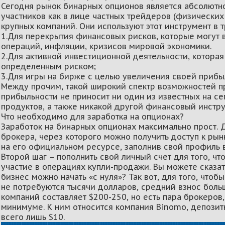
Сегодня рынок бинарных опционов является абсолютн
участников как в лице частных трейдеров (физических 
крупных компаний. Они используют этот инструмент в 
1.Для перекрытия финансовых рисков, которые могут в
операций, инфляции, кризисов мировой экономики.
2.Для активной инвестиционной деятельности, котора
определенным риском;
3.Для игры на бирже с целью увеличения своей прибы
Между прочим, такой широкий спектр возможностей п
прибыльности не приносит ни один из известных на 
продуктов, а также никакой другой финансовый инстру
Что необходимо для заработка на опционах?
Заработок на бинарных опционах максимально прост. Д
брокера, через которого можно получить доступ к рын
на его официальном ресурсе, заполнив свой профиль в
Второй шаг – пополнить свой личный счет для того, ч
участие в операциях купли-продажи. Вы можете сказать
бизнес можно начать «с нуля»? Так вот, для того, что
не потребуются тысячи долларов, средний взнос боль
компаний составляет $200-250, но есть пара брокеров
минимуме. К ним относится компания Binomo, депози
всего лишь $10.