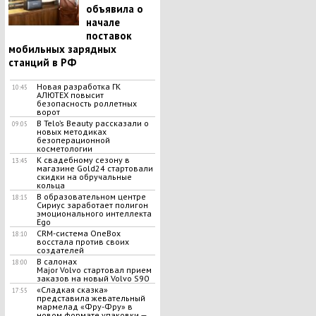
объявила о
начале
поставок
мобильных зарядных
станций в РФ
Новая разработка ГК
10:45
АЛЮТЕХ повысит
безопасность роллетных
ворот
В Telo’s Beauty рассказали о
09:05
новых методиках
безоперационной
косметологии
К свадебному сезону в
13:45
магазине Gold24 стартовали
скидки на обручальные
кольца
В образовательном центре
18:15
Сириус заработает полигон
эмоционального интеллекта
Ego
CRM-система OneBox
18:10
восстала против своих
создателей
В салонах
18:00
Major Volvo стартовал прием
заказов на новый Volvo S90
«Сладкая сказка»
17:55
представила жевательный
мармелад «Фру-Фру» в
новом формате упаковки —