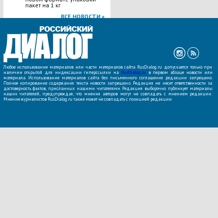
пакет на 1 кг
ВСЕ НОВОСТИ »
Любое использование материалов или части материалов сайта RusDialog.ru допускается только при
наличии открытой для индексации гиперссылки на
RusDialog.ru
в первом абзаце новости или
материала. Использование материалов сайта без письменного соглашения редакции запрещено.
Полное копирование содержания текста новости запрещено. Редакция не несет ответственности за
достоверность фактов, присланных нашими читателями. Редакция выборочно публикует материалы
наших читателей, предупреждая, что мнения авторов могут не совпадать с мнением редакции.
Мнение журналистов RusDialog.ru также может не совпадать с позицией редакции.