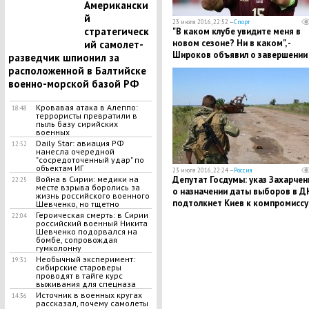
Американски
й
23 июля 2016, 22:52 —
Спорт
стратегическ
"В каком клубе увидите меня в
новом сезоне? Ни в каком", -
ий самолет-
Широков объявил о завершении
разведчик шпионил за
карьеры
расположенной в Балтийске
военно-морской базой РФ
Кровавая атака в Алеппо:
18:48
террористы превратили в
пыль базу сирийских
военных
Daily Star: авиация РФ
12:52
нанесла очередной
"сосредоточенный удар" по
объектам ИГ
23 июля 2016, 22:24 —
Россия
Депутат Госдумы: указ Захарчен
Война в Сирии: медики на
22:25
месте взрыва боролись за
о назначении даты выборов в Д
жизнь российского военного
подтолкнет Киев к компромиссу
Шевченко, но тщетно
Героическая смерть: в Сирии
22:04
российский военный Никита
Шевченко подорвался на
бомбе, сопровождая
гумколонну
Необычный эксперимент:
19:31
сибирские староверы
проводят в тайге курс
выживания для спецназа
Источник в военных кругах
14:36
рассказал, почему самолеты