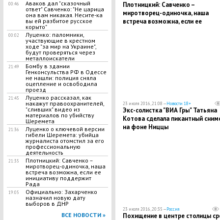
​Аваков дал "сказочный
Плотницкий: Савченко –
00:46
ответ" Савченко: "Не царица
миротворец-одиночка, наша
она вам никакая. Несите-ка
встреча возможна, если ее
вы ей разбитое русское
корыто"
инициативу поддержит Рада
Луценко: паломники,
00:02
участвующие в крестном
ходе "за мир на Украине",
будут проверяться через
металлоискатели
Бомбу в здании
21:49
Генконсульства РФ в Одессе
не нашли: полиция сняла
оцепление и освободила
проезд
Луценко рассказал, как
21:45
накажут правоохранителей,
23 июля 2016, 21:08 —
Новости 18+
"сливших" видео из
Экс-солистка "ВИА Гры" Татьяна
материалов по убийству
Котова сделала пикантный сним
Шеремета
на фоне Ниццы
​Луценко о ключевой версии
21:36
гибели Шеремета: убийца
журналиста отомстил за его
профессиональную
деятельность
Плотницкий: Савченко –
21:35
миротворец-одиночка, наша
встреча возможна, если ее
инициативу поддержит
Рада
Официально: Захарченко
19:05
назначил новую дату
выборов в ДНР
23 июля 2016, 20:35 —
Россия
ВСЕ НОВОСТИ »
Похищение в центре столицы ср