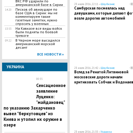
ВКС РФ ударили по
23 июля 2016, 22:11 —
Шоу-бизнес
американской базе в Сирии
Самбурская посмеялась над
​Песков об авиаударе по
14:20
девушками, которые делают фо
базе США в Сирии: мы не
комментируем такие
возле дорогих автомобилей
газетные заметки, нужно
спросить у военных
На Кавказе все виды войск
13:53
были подняты по боевой
тревоге
В Черном море высадился
09:22
американский морской
десант
ВСЕ НОВОСТИ »
УКРАИНА
23 июля 2016, 21:42 —
Шоу-бизнес
Вслед за Ренатой Литвиновой
московские дороги начали
00:55
критиковать Собчак и Водонае
Сенсационное
заявление
Луценко:
"майдановец"
по указанию Захарченко
вывел "беркутовцев" из
Киева и утопил их оружие в
озере
23 июля 2016, 21:35 —
Украина