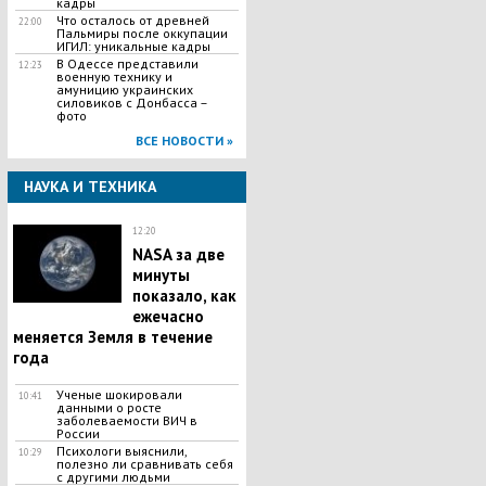
кадры
Что осталось от древней
22:00
Пальмиры после оккупации
ИГИЛ: уникальные кадры
В Одессе представили
12:23
военную технику и
амуницию украинских
силовиков с Донбасса –
фото
ВСЕ НОВОСТИ »
НАУКА И ТЕХНИКА
12:20
NASA за две
минуты
показало, как
ежечасно
меняется Земля в течение
года
Ученые шокировали
10:41
данными о росте
заболеваемости ВИЧ в
России
Психологи выяснили,
10:29
полезно ли сравнивать себя
с другими людьми