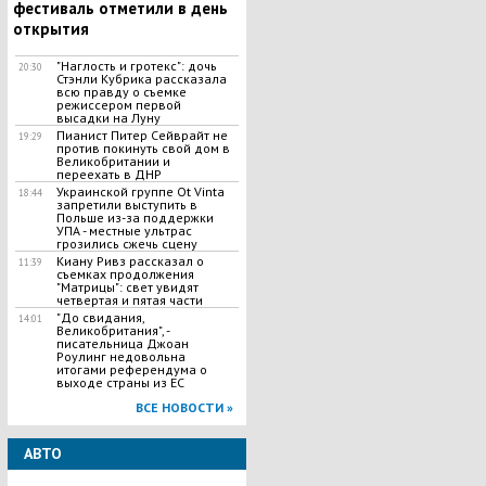
фестиваль отметили в день
открытия
"Наглость и гротекс": дочь
20:30
Стэнли Кубрика рассказала
всю правду о съемке
режиссером первой
высадки на Луну
Пианист Питер Сейврайт не
19:29
против покинуть свой дом в
Великобритании и
переехать в ДНР
Украинской группе Ot Vinta
18:44
запретили выступить в
Польше из-за поддержки
УПА - местные ультрас
грозились сжечь сцену
Киану Ривз рассказал о
11:39
съемках продолжения
"Матрицы": свет увидят
четвертая и пятая части
"До свидания,
14:01
Великобритания", -
писательница Джоан
Роулинг недовольна
итогами референдума о
выходе страны из ЕС
ВСЕ НОВОСТИ »
АВТО