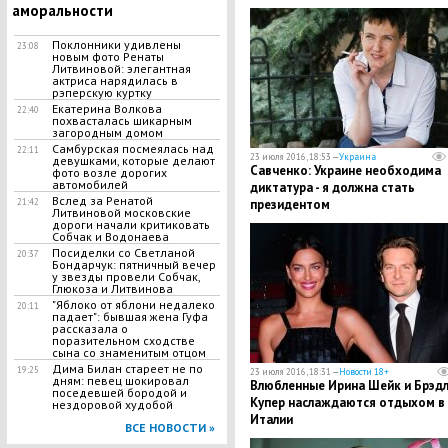
аморальности
Поклонники удивлены
23:08
новым фото Ренаты
Литвиновой: элегантная
актриса нарядилась в
рэперскую куртку
Екатерина Волкова
22:40
похвасталась шикарным
загородным домом
Самбурская посмеялась над
22:11
23 июля 2016, 18:53 —
Украина
девушками, которые делают
Савченко: Украине необходима
фото возле дорогих
автомобилей
диктатура - я должна стать
Вслед за Ренатой
президентом
21:42
Литвиновой московские
дороги начали критиковать
Собчак и Водонаева
Посиделки со Светланой
20:37
Бондарчук: пятничный вечер
у звезды провели Собчак,
Глюкоза и Литвинова
"Яблоко от яблони недалеко
20:11
падает": бывшая жена Гуфа
рассказала о
поразительном сходстве
сына со знаменитым отцом
Дима Билан стареет не по
19:25
23 июля 2016, 18:31 —
Новости 18+
дням: певец шокировал
Влюбленные Ирина Шейк и Брэд
поседевшей бородой и
Купер наслаждаются отдыхом в
нездоровой худобой
Италии
ВСЕ НОВОСТИ »