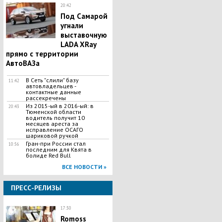
20:42
Под Самарой
угнали
выставочную
LADA XRay
прямо с территории
АвтоВАЗа
В Сеть "слили" базу
11:42
автовладельцев -
контактные данные
рассекречены
Из 2015-ый в 2016-ый: в
20:43
Тюменской области
водитель получит 10
месяцев ареста за
исправление ОСАГО
шариковой ручкой
Гран-при России стал
10:56
последним для Квята в
болиде Red Bull
ВСЕ НОВОСТИ »
ПРЕСС-РЕЛИЗЫ
17:30
Romoss