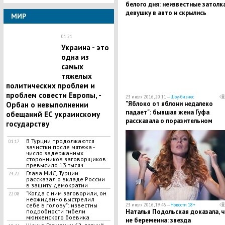
белого дня: неизвестные затолк
девушку в авто и скрылись
МИР
01:21
​Украина - это
одна из
самых
тяжелых
политических проблем и
проблем совести Европы, -
23 июля 2016, 20:11 —
Шоу-бизнес
"Яблоко от яблони недалеко
Орбан о невыполнении
падает": бывшая жена Гуфа
обещаний ЕС украинскому
рассказала о поразительном
государству
сходстве сына со знаменитым
отцом
В Турции продолжаются
01:17
зачистки после мятежа -
число задержанных
сторонников заговорщиков
превысило 13 тысяч
Глава МИД Турции
23:22
рассказал о вкладе России
в защиту демократии
"Когда с ним заговорили, он
22:08
неожиданно выстрелил
себе в голову": известны
23 июля 2016, 19:46 —
Новости 18+
Наталья Подольская доказала, 
подробности гибели
мюнхенского боевика
не беременна: звезда