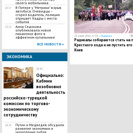
своего мобильника
В Питере у "Метрики" взрыв
20:57
автобуса. Очевидцы –
сгорел водитель, полиция
отрицает. Кадры с места
события
Анна Седокова
19:23
опубликовала новое
пикантное фото в
23 июля 2016, 17:33 —
Украина
эффектном купальнике
Радикалы собираются стать на 
ВСЕ НОВОСТИ »
Крестного хода и не пустить его
Киев
ЭКОНОМИКА
18:45
Официально:
Кабмин
возобновил
деятельность
российско-турецкой
комиссии по торгово-
экономическому
сотрудничеству
Путин и Медведев обсудили
18:50
развитие экономики и
укрепление рубля