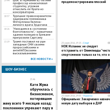
Шок: в Германии 62-летний
19:44
продемонстрировала плоский
профессор изнасиловал
живот
студентку, угрожая
отчислить ее брата из
консерватории
Турецкие правоохранители
18:57
задержали племянника
Фетхуллаха Гюлена -
личного врага Эрдогана
"Находимся в состоянии
18:26
боеготовности", - захватчики
здания полиции в Ереване
пригрозили Саргсяну
Трамп поставил на уши
15:19
23 июля 2016, 19:25 —
Спорт
западные СМИ своими
НОК Испании: не следует
пророссийскими и
отстранять от Олимпиады "чист
антиНАТОвскими
высказываниями
спортсменов только за то, что о
русские
ВСЕ НОВОСТИ »
ШОУ-БИЗНЕС
23:46
Катя Жужа
обручилась с
бизнесменом,
23 июля 2016, 19:05 —
Украина
потерявшим
Официально: Захарченко назнач
жену всего 9 месяцев назад:
новую дату выборов в ДНР
поклонники упрекают пару в