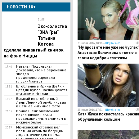
НОВОСТИ 18+
21:08
Экс-солистка
"ВИА Гры"
Татьяна
Котова
23 июля 2016, 18:16 —
Шоу-бизнес
"Ну простите мне уже мой успех",
сделала пикантный снимок
Анастасия Волочкова ответила
на фоне Ниццы
своим недоброжелателям
Наталья Подольская
19:46
доказала, что не беременна:
звезда
продемонстрировала
плоский живот
Влюбленные Ирина Шейк и
18:31
Брэдли Купер наслаждаются
отдыхом в Италии
Бывший возлюбленный
15:17
Лены Лениной опубликовал
в Сети ее интимное фото
23 июля 2016, 17:51 —
Шоу-бизнес
Ирина Шейк ошеломила
23:05
Катя Жужа похвасталась краси
поклонников новым
провокационным снимком в
обручальным кольцом
нижнем белье
Мюнхенский стрелок вел
20:59
плотный огонь по бегущим
людям: очевидец поймал
преступника на камеру