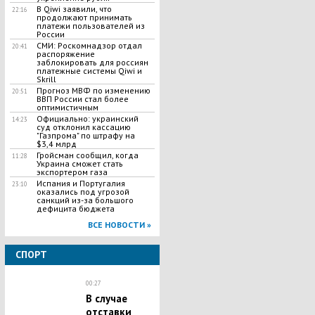
В Qiwi заявили, что
22:16
продолжают принимать
платежи пользователей из
России
СМИ: Роскомнадзор отдал
20:41
распоряжение
заблокировать для россиян
платежные системы Qiwi и
Skrill
Прогноз МВФ по изменению
20:51
ВВП России стал более
оптимистичным
Официально: украинский
14:23
суд отклонил кассацию
"Газпрома" по штрафу на
$3,4 млрд
Гройсман сообщил, когда
11:28
Украина сможет стать
экспортером газа
Испания и Португалия
23:10
оказались под угрозой
санкций из-за большого
дефицита бюджета
ВСЕ НОВОСТИ »
СПОРТ
00:27
В случае
отставки