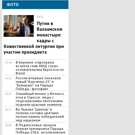
ФОТО
14:31
Путин в
Валаамском
монастыре:
кадры с
божественной литургии при
участии президента
В Берлине стартовала
21:44
встреча глав МИД стран-
основательниц Евросоза по
Brexit
Россия впервые показала
15:32
новый "Курганец-25" и
"Бумеранг" на Параде
Победы - фотофакт
Стихийный митинг у Вечного
13:37
огня в Одессе: люди с
георгиевскими ленточками
подняли красные знамена
Во Львове "Шахтер" в
16:21
полном составе цветами
почтил память победителей
над нацизмом
В Подмосковье прошла
20:08
первая тренировка Парада
Победы-2016: эксклюзивные