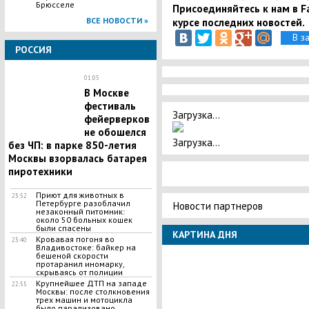
Брюсселе
Присоединяйтесь к нам в Fa
курсе последних новостей.
ВСЕ НОВОСТИ »
В з
РОССИЯ
01:05
В Москве
фестиваль
Загрузка...
фейерверков
не обошелся
Загрузка...
без ЧП: в парке 850-летия
Москвы взорвалась батарея
пиротехники
​Приют для животных в
23:52
Петербурге разоблачил
Новости партнеров
незаконный питомник:
около 50 больных кошек
были спасены
КАРТИНА ДНЯ
Кровавая погоня во
23:40
Владивостоке: байкер на
бешеной скорости
протаранил иномарку,
скрываясь от полиции
​Крупнейшее ДТП на западе
22:55
Москвы: после столкновения
трех машин и мотоцикла
было парализовано