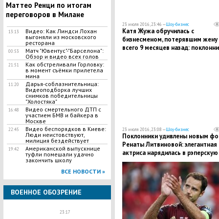
Маттео Ренци по итогам
переговоров в Милане
23 июля 2016, 23:46 —
Шоу-бизнес
Катя Жужа обручилась с
Видео: Как Линдси Лохан
13:13
выгоняли из московского
бизнесменом, потерявшим жену
ресторана
всего 9 месяцев назад: поклонн
Матч "Ювентус"-"Барселона":
00:53
упрекают пару в аморальности
Обзор и видео всех голов
Как обстреливали Горловку:
21:51
в момент съёмки прилетела
мина
Дарья-соблазнительница:
11:20
Видеоподборка лучших
снимков победительницы
"Холостяка"
Видео смертельного ДТП с
16:48
участием БМВ и байкера в
Москве
Видео беспорядков в Киеве:
23 июля 2016, 23:08 —
Шоу-бизнес
22:45
Люди неистовствуют,
Поклонники удивлены новым фо
милиция бездействует
Ренаты Литвиновой: элегантная
Американской выпускнице
19:42
актриса нарядилась в рэперскую
туфли помешали удачно
закончить школу
куртку
ВСЕ НОВОСТИ »
ВОЕННОЕ ОБОЗРЕНИЕ
23:17