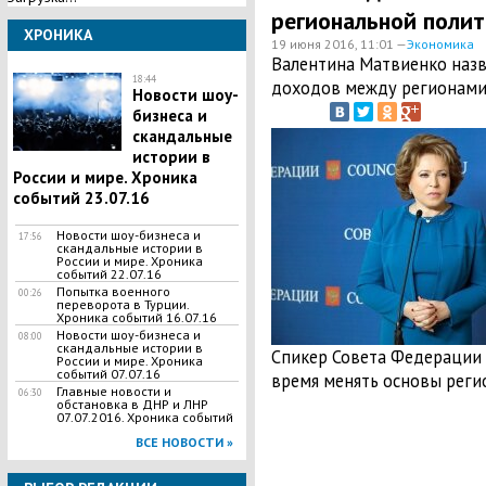
региональной поли
ХРОНИКА
19 июня 2016, 11:01 —
Экономика
Валентина Матвиенко наз
18:44
доходов между регионами
Новости шоу-
бизнеса и
скандальные
истории в
России и мире. Хроника
событий 23.07.16
Новости шоу-бизнеса и
17:56
скандальные истории в
России и мире. Хроника
событий 22.07.16
Попытка военного
00:26
переворота в Турции.
Хроника событий 16.07.16
Новости шоу-бизнеса и
08:00
скандальные истории в
Спикер Совета Федерации с
России и мире. Хроника
событий 07.07.16
время менять основы реги
Главные новости и
06:30
обстановка в ДНР и ЛНР
07.07.2016. Хроника событий
ВСЕ НОВОСТИ »