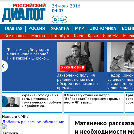
24 июля 2016
04:07
ГЛАВНАЯ
РОССИЯ
УКРАИНА
МИР
ЭКОНОМИКА
ВОЕН
Все новости
Москва
Петербург
Киев
Крым
ИноСМИ
Мнен
"В каком клубе увидите
меня в новом сезоне?
Ни в каком", - Широко...
эксклюзив
Захарченко получил
Федор Конюх
ранения, попав под
установил но
обстрел силовиков во
и стал четвер
время ...
человеком, ...
​Украина - это одна из
В Москве у станции метро
Траг
самых тяжелых
"Войковская" прогремел взрыв, к
встр
политических проблем
месту ЧП вызв...
броне
и проблем со...
Новости СМИ2
Матвиенко рассказ
Добавить рекламное обьявление
и необходимости м
Загрузка...