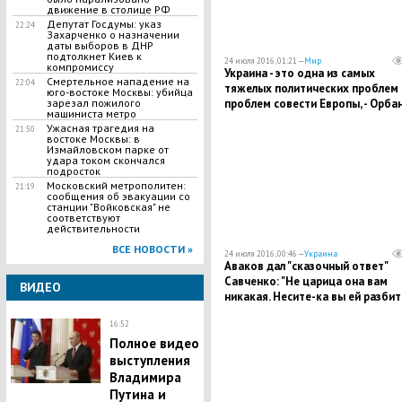
движение в столице РФ
Депутат Госдумы: указ
22:24
Захарченко о назначении
даты выборов в ДНР
подтолкнет Киев к
24 июля 2016, 01:21 —
Мир
компромиссу
​Украина - это одна из самых
​Смертельное нападение на
22:04
тяжелых политических проблем 
юго-востоке Москвы: убийца
проблем совести Европы, - Орбан
зарезал пожилого
машиниста метро
невыполнении обещаний ЕС
Ужасная трагедия на
21:50
украинскому государству
востоке Москвы: в
Измайловском парке от
удара током скончался
подросток
Московский метрополитен:
21:19
сообщения об эвакуации со
станции "Войковская" не
соответствуют
действительности
ВСЕ НОВОСТИ »
24 июля 2016, 00:46 —
Украина
​Аваков дал "сказочный ответ"
Савченко: "Не царица она вам
ВИДЕО
никакая. Несите-ка вы ей разби
русское корыто"
16:52
Полное видео
выступления
Владимира
Путина и