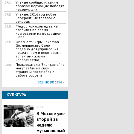
Ученые сообщили, каким
09:41
образом верующие победят
неверующих
Ученые: 2016 год побьет
09:32
невероятные тепловые
рекорды
Федор Конюхов едва не
08:25
разбился во время
кругосветки на воздушном
шаре
​Опасность игры Pokemon
22:49
Go: новшество было
создано для управления
поведением и некоторыми
аспектами жизни
человечества
Пользователи "Вконтакте" не
18:38
могут зайти на свои
страницы после сбоя в
работе соцсети
ВСЕ НОВОСТИ »
КУЛЬТУРА
10:01
В Москве уже
второй за
неделю
музыкальный