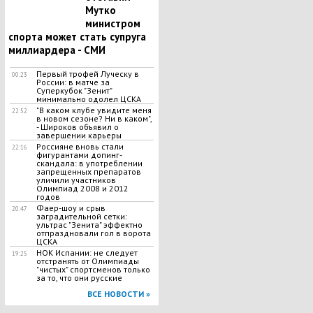
Мутко
министром
спорта может стать супруга
миллиардера - СМИ
Первый трофей Луческу в
00:23
России: в матче за
Суперкубок "Зенит"
минимально одолел ЦСКА
"В каком клубе увидите меня
22:52
в новом сезоне? Ни в каком",
- Широков объявил о
завершении карьеры
Россияне вновь стали
22:16
фигурантами допинг-
скандала: в употреблении
запрещенных препаратов
уличили участников
Олимпиад 2008 и 2012
годов
Фаер-шоу и срыв
20:47
заградительной сетки:
ультрас "Зенита" эффектно
отпраздновали гол в ворота
ЦСКА
НОК Испании: не следует
19:25
отстранять от Олимпиады
"чистых" спортсменов только
за то, что они русские
ВСЕ НОВОСТИ »