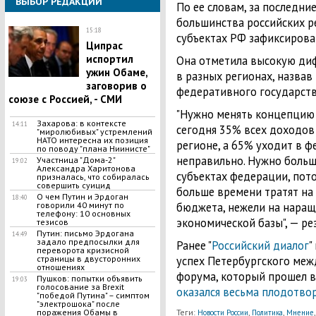
ВЫБОР РЕДАКЦИИ
По ее словам, за последни
большинства российских ре
15:18
субъектах РФ зафиксиров
Ципрас
испортил
Она отметила высокую ди
ужин Обаме,
в разных регионах, назва
заговорив о
федеративного государства
союзе с Россией, - СМИ
"Нужно менять концепцию
Захарова: в контексте
14:11
сегодня 35% всех доходов 
"миролюбивых" устремлений
НАТО интересна их позиция
регионе, а 65% уходит в 
по поводу "плана Ниинисте"
неправильно. Нужно больш
Участница "Дома-2"
19:02
Александра Харитонова
субъектах федерации, пот
призналась, что собиралась
совершить суицид
больше времени тратят на
О чем Путин и Эрдоган
18:40
бюджета, нежели на наращ
говорили 40 минут по
телефону: 10 основных
экономической базы", — р
тезисов
Путин: письмо Эрдогана
14:49
задало предпосылки для
Ранее "
Российский диалог
"
переворота кризисной
успех Петербургского ме
страницы в двусторонних
отношениях
форума, который прошел в
Пушков: попытки объявить
19:03
голосование за Brexit
оказался весьма плодотво
"победой Путина" – симптом
"электрошока" после
Теги:
,
,
поражения Обамы в
Новости России
Политика
Мнение