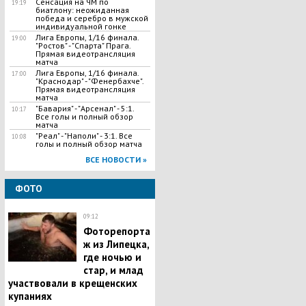
Сенсация на ЧМ по
19:19
биатлону: неожиданная
победа и серебро в мужской
индивидуальной гонке
Лига Европы, 1/16 финала.
19:00
"Ростов" - "Спарта" Прага.
Прямая видеотрансляция
матча
Лига Европы, 1/16 финала.
17:00
"Краснодар" - "Фенербахче".
Прямая видеотрансляция
матча
"Бавария" - "Арсенал" - 5:1.
10:17
Все голы и полный обзор
матча
"Реал" - "Наполи" - 3:1. Все
10:08
голы и полный обзор матча
ВСЕ НОВОСТИ »
ФОТО
09:12
Фоторепорта
ж из Липецка,
где ночью и
стар, и млад
участвовали в крещенских
купаниях