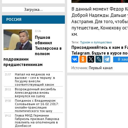
В данный момент Федор К
Загрузка...
Доброй Надежды. Дальше у
РОССИЯ
Австралия. Для того, чтоб
путешествие, Конюхову ост
22:26
км.
Пушков
Теги:
обвинил
Туризм и путешествия
Присоединяйтесь к нам в Fa
Тиллерсона в
Telegram. Будьте в курсе п
полном
подражании
В зак
предшественникам
Источник:
Первый канал
Напал на медиков на
21:57
вызове – сел в тюрьму: в
Госдуму внесли
соответствующий закон
Возрожденный ансамбль
20:11
Александрова вновь
вернулся на сцену
Поединок с Владимиром
19:30
Соловьевым от 16.02.2017:
онлайн-трансляция
политического ток-шоу
Глава МИД Германии
19:12
Габриэль призвал Лаврова
повлиять на ополченцев в
Донбассе