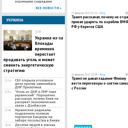
огромными снарядами
ВСЕ НОВОСТИ »
17 февраля 2017, 01:21 —
Мир
Трамп рассказал, почему не отда
УКРАИНА
приказ ударить по кораблю ВМ
РФ у берегов США
22:30
Украина из-за
блокады
временно
перестает
продавать уголь и может
сменить энергетическую
стратегию
16 февраля 2017, 23:38 —
Мир
Трамп не давал задание Флинну
СБУ открыла уголовное
21:14
вести переговоры о снятии санк
дело против замкомбата
ДНР Прилепина
с России
"Уголь из ДНР и ЛНР тоже
21:02
украинский": Порошенко
рассказал, почему Киев не
разорвет экономические
связи с Донбассом
Украинские радикалы
19:40
подразнили поляков
портретом Бандеры на
заборе посольства в Киеве
Десятки людей в масках
18:45
мнение