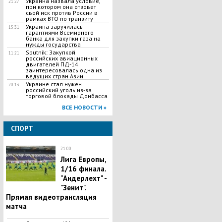
Украина назвала условие,
21:27
при котором она отзовет
свой иск против России в
рамках ВТО по транзиту
Украина заручилась
15:31
гарантиями Всемирного
банка для закупки газа на
нужды государства
Sputnik: Закупкой
11:21
российских авиационных
двигателей ПД-14
заинтересовалась одна из
ведущих стран Азии
Украине стал нужен
20:13
российский уголь из-за
торговой блокады Донбасса
ВСЕ НОВОСТИ »
СПОРТ
21:00
Лига Европы,
1/16 финала.
"Андерлехт" -
"Зенит".
Прямая видеотрансляция
матча