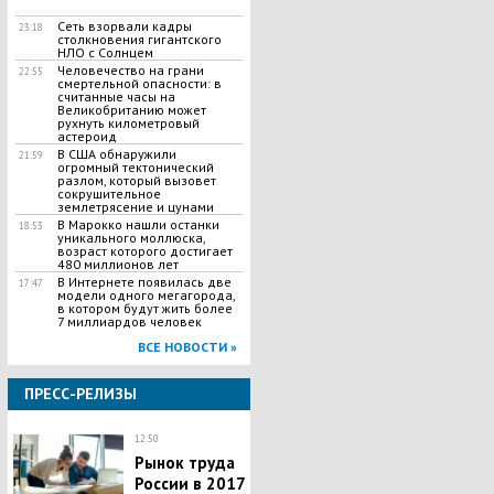
Сеть взорвали кадры
23:18
столкновения гигантского
НЛО с Солнцем
Человечество на грани
22:55
смертельной опасности: в
считанные часы на
Великобританию может
рухнуть километровый
астероид
В США обнаружили
21:59
огромный тектонический
разлом, который вызовет
сокрушительное
землетрясение и цунами
В Марокко нашли останки
18:53
уникального моллюска,
возраст которого достигает
480 миллионов лет
В Интернете появилась две
17:47
модели одного мегагорода,
в котором будут жить более
7 миллиардов человек
ВСЕ НОВОСТИ »
ПРЕСС-РЕЛИЗЫ
12:50
Рынок труда
России в 2017