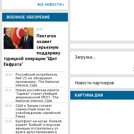
ВСЕ НОВОСТИ »
ВОЕННОЕ ОБОЗРЕНИЕ
00:37
Пентагон
окажет
серьезную
поддержку
Загрузка...
турецкой операции "Щит
Евфрата"
Российский истребитель
23:34
МиГ-25 не обнаружил
противника - The National
Новости партнеров
Interest, США
Новая российская ракета
23:25
"Сармат" станет убийцей
КАРТИНА ДНЯ
американской ПРО? - The
National Interest, США
США и Турция готовят
23:19
совместный план по
освобождению сирийской
Ракки
Балтфлот на ногах: боевой
22:23
корвет "Бойкий" и морская
авиация отстрелялись от
врага артустановками и