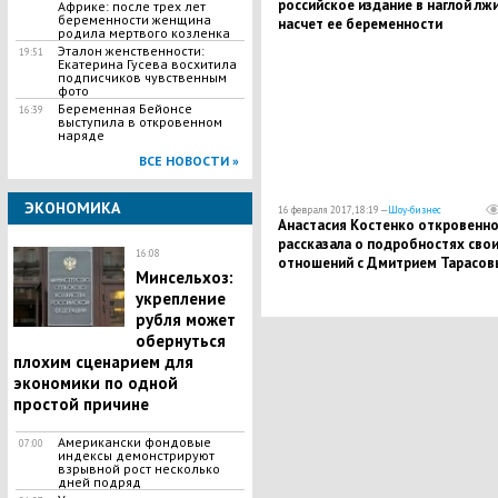
российское издание в наглой лж
Африке: после трех лет
беременности женщина
насчет ее беременности
родила мертвого козленка
Эталон женственности:
19:51
Екатерина Гусева восхитила
подписчиков чувственным
фото
Беременная Бейонсе
16:39
выступила в откровенном
наряде
ВСЕ НОВОСТИ »
ЭКОНОМИКА
16 февраля 2017, 18:19 —
Шоу-бизнес
Анастасия Костенко откровенн
рассказала о подробностях сво
16:08
отношений с Дмитрием Тарасо
Минсельхоз:
укрепление
рубля может
обернуться
плохим сценарием для
экономики по одной
простой причине
Американски фондовые
07:00
индексы демонстрируют
взрывной рост несколько
дней подряд