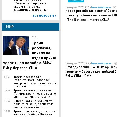
напали в Киеве на
обеляющего прошлое
Украины историка
16 февраля 2017, 23:25 —
Военное обозрение
Владимира Вятровича
Новая российская ракета "Сарма
станет убийцей американской П
ВСЕ НОВОСТИ »
- The National Interest, США
МИР
01:21
Трамп
рассказал,
почему не
отдал приказ
ударить по кораблю ВМФ
16 февраля 2017, 21:04 —
Военное обозрение
Разведкорабль РФ "Виктор Леон
РФ у берегов США
проплыл у берегов крупнейшей 
ВМФ США – СМИ
Трамп рассказал о
00:35
"талантливом человеке",
который поможет поладить с
Россией
Трамп не давал задание
23:38
Флинну вести переговоры о
снятии санкций с России
В небе над Сирией может
22:59
появиться зона, полностью
закрытая для полетов
Трамп признался, что это он
22:47
заставил Майкла Флинна