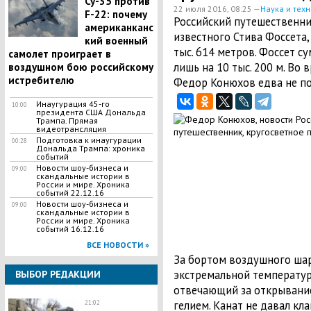
Су-35 против
22 июля 2016, 08:25 —
Наука и тех
F-22: почему
Российский путешественни
американканс
известного Стива Фоссета,
кий военный
тыс. 614 метров. Фоссет с
самолет проиграет в
лишь на 10 тыс. 200 м. Во
воздушном бою российскому
истребителю
Федор Конюхов едва не по
Инаугурация 45-го
10:00
президента США Дональда
Трампа. Прямая
видеотрансляция
Подготовка к инаугурации
00:28
Дональда Трампа: хроника
событий
Новости шоу-бизнеса и
09:00
скандальные истории в
России и мире. Хроника
событий 22.12.16
Новости шоу-бизнеса и
09:00
скандальные истории в
России и мире. Хроника
событий 16.12.16
ВСЕ НОВОСТИ »
За бортом воздушного шара
экстремальной температур
ВЫБОР РЕДАКЦИИ
отвечающий за открывание
гелием. Канат не давал кла
21:02