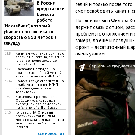
В России
гелий и только после того,
представили
смог освободить канат и с
боевого
робота
По словам сына Федора Ко
"Нахлебник", который
держит связь с отцом, рас
убивает противника со
проблемы с отоплением и о
скоростью 850 метров в
замерз, да еще и воздушн
секунду
фронт – десятитонный шар
очень уязвим.
Капитан морпехов сбил всю
18:19
спесь с Пентагона, объяснив
главное превосходство
российской армии
Захарова неожиданно
17:22
поделилась общей мечтой
всех сотрудников МИД РФ
Войска Асада стремительно
18:44
приближают конец ИГИЛ:
освобождены новые
территории
Захарова "протроллила"
17:05
ОБСЕшников, которых в
очередной раз подловили
на "слепоте" в Донбассе
Готовься, НАТО: новый
14:00
российский танк T-90M
может оказаться настоящим
монстром - The National
Interest
ВСЕ НОВОСТИ »