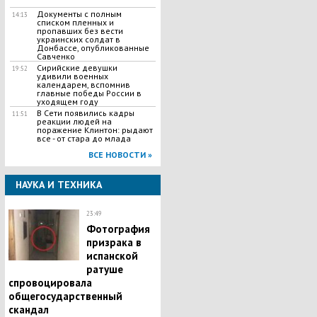
Документы с полным
14:13
списком пленных и
пропавших без вести
украинских солдат в
Донбассе, опубликованные
Савченко
Сирийские девушки
19:52
удивили военных
календарем, вспомнив
главные победы России в
уходящем году
В Сети появились кадры
11:51
реакции людей на
поражение Клинтон: рыдают
все - от стара до млада
ВСЕ НОВОСТИ »
НАУКА И ТЕХНИКА
23:49
Фотография
призрака в
испанской
ратуше
спровоцировала
общегосударственный
скандал