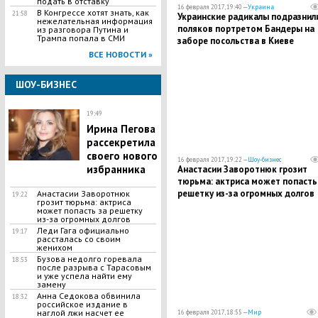
подать в отставку
16 февраля 2017, 19:40 —
Украина
В Конгрессе хотят знать, как
21:58
Украинские радикалы подразнил
нежелательная информация
поляков портретом Бандеры на
из разговора Путина и
Трампа попала в СМИ
заборе посольства в Киеве
ВСЕ НОВОСТИ »
ШОУ-БИЗНЕС
19:49
Ирина Пегова
рассекретила
своего нового
16 февраля 2017, 19:22 —
Шоу-бизнес
избранника
Анастасии Заворотнюк грозит
тюрьма: актриса может попасть
решетку из-за огромных долгов
Анастасии Заворотнюк
19:22
грозит тюрьма: актриса
может попасть за решетку
из-за огромных долгов
Леди Гага официально
19:17
рассталась со своим
женихом
Бузова недолго горевала
18:53
после разрыва с Тарасовым
и уже успела найти ему
замену
Анна Седокова обвинила
18:32
российское издание в
наглой лжи насчет ее
16 февраля 2017, 18:55 —
Мир