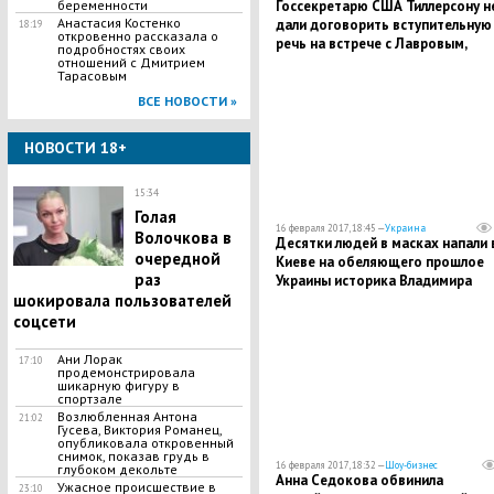
Госсекретарю США Тиллерсону н
беременности
Анастасия Костенко
дали договорить вступительную
18:19
откровенно рассказала о
речь на встрече с Лавровым,
подробностях своих
перебив на полуслове
отношений с Дмитрием
Тарасовым
ВСЕ НОВОСТИ »
НОВОСТИ 18+
15:34
Голая
16 февраля 2017, 18:45 —
Украина
Волочкова в
Десятки людей в масках напали 
очередной
Киеве на обеляющего прошлое
раз
Украины историка Владимира
Вятровича
шокировала пользователей
соцсети
Ани Лорак
17:10
продемонстрировала
шикарную фигуру в
спортзале
Возлюбленная Антона
21:02
Гусева, Виктория Романец,
опубликовала откровенный
снимок, показав грудь в
16 февраля 2017, 18:32 —
Шоу-бизнес
глубоком декольте
Анна Седокова обвинила
Ужасное происшествие в
23:10