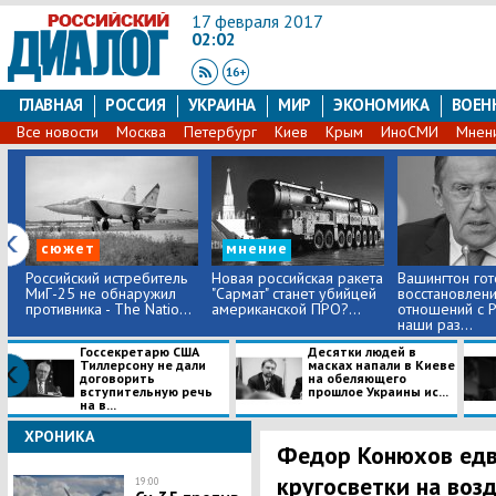
17 февраля 2017
02:02
ГЛАВНАЯ
РОССИЯ
УКРАИНА
МИР
ЭКОНОМИКА
ВОЕН
Все новости
Москва
Петербург
Киев
Крым
ИноСМИ
Мнен
сюжет
мнение
Российский истребитель
Новая российская ракета
Вашингтон гот
МиГ-25 не обнаружил
"Сармат" станет убийцей
восстановлен
противника - The Natio...
американской ПРО?...
отношений с Р
наши раз...
Госсекретарю США
Десятки людей в
Тиллерсону не дали
масках напали в Киеве
договорить
на обеляющего
вступительную речь
прошлое Украины ис...
на в...
ХРОНИКА
Федор Конюхов едва
кругосветки на во
19:00