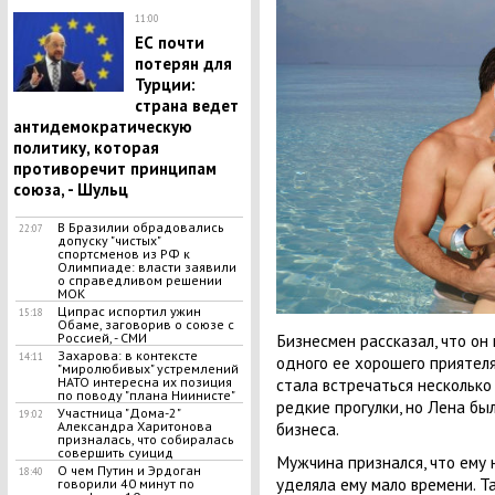
11:00
ЕС почти
потерян для
Турции:
страна ведет
антидемократическую
политику, которая
противоречит принципам
союза, - Шульц
В Бразилии обрадовались
22:07
допуску "чистых"
спортсменов из РФ к
Олимпиаде: власти заявили
о справедливом решении
МОК
Ципрас испортил ужин
15:18
Обаме, заговорив о союзе с
Россией, - СМИ
Бизнесмен рассказал, что он
Захарова: в контексте
14:11
одного ее хорошего приятеля
"миролюбивых" устремлений
НАТО интересна их позиция
стала встречаться несколько
по поводу "плана Ниинисте"
редкие прогулки, но Лена бы
Участница "Дома-2"
19:02
Александра Харитонова
бизнеса.
призналась, что собиралась
совершить суицид
Мужчина признался, что ему 
О чем Путин и Эрдоган
18:40
уделяла ему мало времени. Т
говорили 40 минут по