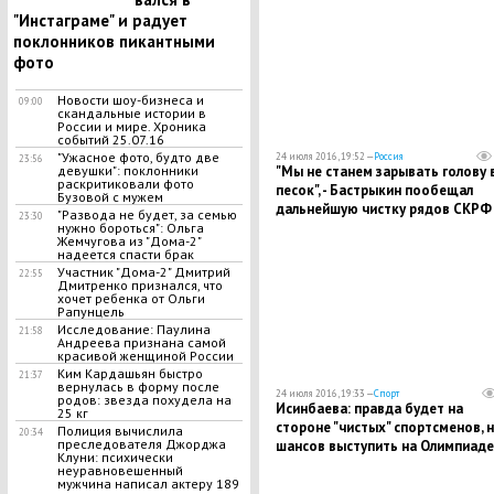
"Инстаграме" и радует
поклонников пикантными
фото
Новости шоу-бизнеса и
09:00
скандальные истории в
России и мире. Хроника
событий 25.07.16
"Ужасное фото, будто две
24 июля 2016, 19:52 —
Россия
23:56
девушки": поклонники
"Мы не станем зарывать голову 
раскритиковали фото
песок", - Бастрыкин пообещал
Бузовой с мужем
дальнейшую чистку рядов СКРФ
"Развода не будет, за семью
23:30
нужно бороться": Ольга
Жемчугова из "Дома-2"
надеется спасти брак
Участник "Дома-2" Дмитрий
22:55
Дмитренко признался, что
хочет ребенка от Ольги
Рапунцель
Исследование: Паулина
21:58
Андреева признана самой
красивой женщиной России
Ким Кардашьян быстро
21:37
вернулась в форму после
24 июля 2016, 19:33 —
Спорт
родов: звезда похудела на
Исинбаева: правда будет на
25 кг
стороне "чистых" спортсменов, 
Полиция вычислила
20:34
преследователя Джорджа
шансов выступить на Олимпиаде
Клуни: психически
меня нет
неуравновешенный
мужчина написал актеру 189