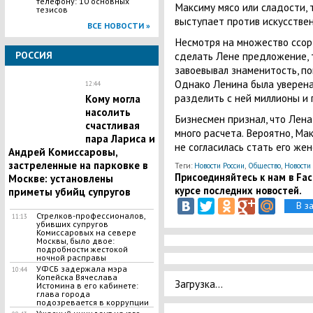
телефону: 10 основных
Максиму мясо или сладости, 
тезисов
выступает против искусствен
ВСЕ НОВОСТИ »
Несмотря на множество ссор
РОССИЯ
сделать Лене предложение, т
завоевывал знаменитость, по
Однако Ленина была уверена
12:44
разделить с ней миллионы и
Кому могла
насолить
Бизнесмен признал, что Лена
счастливая
много расчета. Вероятно, Ма
пара Лариса и
не согласилась стать его жен
Андрей Комиссаровы,
застреленные на парковке в
Теги:
Новости России
,
Общество
,
Новости
Присоединяйтесь к нам в Face
Москве: установлены
курсе последних новостей.
приметы убийц супругов
В з
Стрелков-профессионалов,
11:13
убивших супругов
Комиссаровых на севере
Москвы, было двое:
подробности жестокой
ночной расправы
​УФСБ задержала мэра
10:44
Копейска Вячеслава
Загрузка...
Истомина в его кабинете:
глава города
подозревается в коррупции