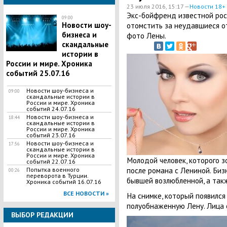
23 июля 2016, 15:17 —
Новости 18+
Экс-бойфренд известной рос
09:00
Новости шоу-
отомстить за неудавшиеся о
бизнеса и
фото Лены.
скандальные
истории в
России и мире. Хроника
событий 25.07.16
Новости шоу-бизнеса и
09:00
скандальные истории в
России и мире. Хроника
событий 24.07.16
Новости шоу-бизнеса и
18:44
скандальные истории в
России и мире. Хроника
событий 23.07.16
Новости шоу-бизнеса и
17:56
скандальные истории в
России и мире. Хроника
Молодой человек, которого з
событий 22.07.16
после романа с Лениной. Биз
Попытка военного
00:26
переворота в Турции.
бывшей возлюбленной, а такж
Хроника событий 16.07.16
ВСЕ НОВОСТИ »
На снимке, который появился
полуобнаженную Лену. Лица 
ВЫБОР РЕДАКЦИИ