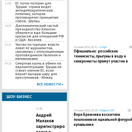
спортсменов
ЕС почти потерян для
11:00
Турции: страна ведет
антидемократическую
политику, которая
противоречит принципам
союза, - Шульц
Дипломатический застой:
10:39
президентство Клинтон
обернется еще большим
кризисом для отношений РФ
и США - Косачев
Чистки по-турецки: власти
10:20
24 июля 2016, 20:52 —
Спорт
ловят 42 журналистов,
Официально: российские
связанных с оппозиционным
проповедником Гюленом и
теннисисты, прыгуны в воду и
мятежниками
синхронисты примут участие в
Смертная казнь в обмен на
09:28
Олимпиаде
евроинтеграцию: Турция не
станет членом ЕС, если
вернет высшую кару для
преступников, - Юнкер
ВСЕ НОВОСТИ »
ШОУ-БИЗНЕС
12:40
24 июля 2016, 20:18 —
Новости 18+
Вера Брежнева восхитила
Андрей
поклонников идеальной фигурой
Малахов
купальнике
зарегистриро
вался в