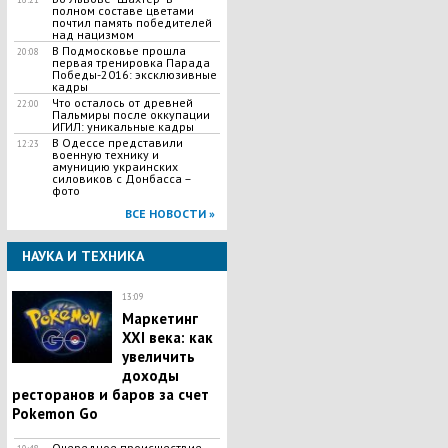
полном составе цветами
почтил память победителей
над нацизмом
В Подмосковье прошла
20:08
первая тренировка Парада
Победы-2016: эксклюзивные
кадры
Что осталось от древней
22:00
Пальмиры после оккупации
ИГИЛ: уникальные кадры
В Одессе представили
12:23
военную технику и
амуницию украинских
силовиков с Донбасса –
фото
ВСЕ НОВОСТИ »
НАУКА И ТЕХНИКА
13:09
Маркетинг
XXI века: как
увеличить
доходы
ресторанов и баров за счет
Pokemon Go
Очередное происшествие,