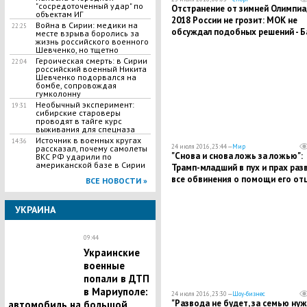
"сосредоточенный удар" по
Отстранение от зимней Олимпиа
объектам ИГ
2018 России не грозит: МОК не
Война в Сирии: медики на
22:25
обсуждал подобных решений - Б
месте взрыва боролись за
жизнь российского военного
Шевченко, но тщетно
Героическая смерть: в Сирии
22:04
российский военный Никита
Шевченко подорвался на
бомбе, сопровождая
гумколонну
Необычный эксперимент:
19:31
сибирские староверы
проводят в тайге курс
выживания для спецназа
Источник в военных кругах
14:36
24 июля 2016, 23:44 —
Мир
рассказал, почему самолеты
"Снова и снова ложь за ложью":
ВКС РФ ударили по
американской базе в Сирии
Трамп-младший в пух и прах раз
все обвинения о помощи его от
ВСЕ НОВОСТИ »
российских хакеров
УКРАИНА
09:44
Украинские
военные
попали в ДТП
в Мариуполе:
24 июля 2016, 23:30 —
Шоу-бизнес
"Развода не будет, за семью ну
автомобиль на большой