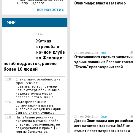
"Днепр – Одесса"
Олимпиаде: власти заявили о
справедливом решении МОК
ВСЕ НОВОСТИ »
МИР
11:46
​Жуткая
стрельба в
ночном клубе
24 июля 2016, 21:53 —
Мир
Отказавшиеся сдаться захватчи
во Флориде -
здания полиции в Ереване сожгл
погиб подросток, ранено
"Газель" правоохранителей
более 10 людей
Спекуляции, ослабляющие
11:39
французское
правительство: премьер
Вальс отверг обвинения о
недостаточных мерах
безопасности в Ницце
Подозреваемый в
11:37
организации взрыва в
Ансбахе выходец из Сирии
был склонен к суициду
На Тайване россиянка
24 июля 2016, 21:14 —
Спорт
11:28
Двери Олимпиады для российски
включена в список особо
опасных преступников: ее
легкоатлетов закрыты: IAAF не
подозревают в краже $2,6
станет пересматривать заявки
млн из банкоматов