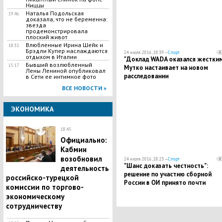
Ниццы
Наталья Подольская
19:46
доказала, что не беременна:
звезда
продемонстрировала
плоский живот
Влюбленные Ирина Шейк и
18:31
Брэдли Купер наслаждаются
24 июля 2016, 18:39 —
Спорт
отдыхом в Италии
"Доклад WADA оказался жестким"
Бывший возлюбленный
15:17
Мутко настаивает на новом
Лены Лениной опубликовал
расследовании
в Сети ее интимное фото
ВСЕ НОВОСТИ »
ЭКОНОМИКА
18:45
Официально:
Кабмин
возобновил
24 июля 2016, 18:23 —
Спорт
"Шанс доказать честность":
деятельность
решение по участию сборной
российско-турецкой
России в ОИ принято почти
комиссии по торгово-
единогласно – Бах
экономическому
сотрудничеству