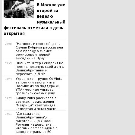
В Москве уже
второй за
неделю
музыкальный
фестиваль отметили в день
открытия
"Наглость и гротекс": дочь
20:30
Стэнли Кубрика рассказала
всю правду о съемке
режиссером первой
высадки на Луну
Пианист Питер Сейврайт не
19:29
против покинуть свой дом в
Великобритании и
переехать в ДНР
Украинской группе Ot Vinta
18:44
запретили выступить в
Польше из-за поддержки
УПА - местные ультрас
грозились сжечь сцену
Киану Ривз рассказал о
11:39
съемках продолжения
"Матрицы": свет увидят
четвертая и пятая части
"До свидания,
14:01
Великобритания", -
писательница Джоан
Роулинг недовольна
итогами референдума о
выходе страны из ЕС