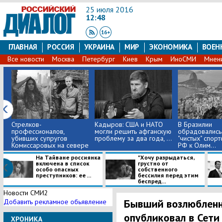
25 июля 2016
12:48
ГЛАВНАЯ
РОССИЯ
УКРАИНА
МИР
ЭКОНОМИКА
ВОЕН
Все новости
Москва
Петербург
Киев
Крым
ИноСМИ
Мнен
Стрелков-
Кадыров: США и НАТО
В Бразилии
профессионалов,
могли решить афганскую
обрадовались
убивших супругов
проблему за два года, ...
"чистых" спор
Комиссаровых на севере
РФ к Олим...
...
На Тайване россиянка
"Хочу разрыдаться,
включена в список
грустно от
особо опасных
собственного
преступников: ее ...
бессилия перед этим
беспред...
Новости СМИ2
Бывший возлюбленн
Добавить рекламное обьявление
опубликовал в Сети
ХРОНИКА