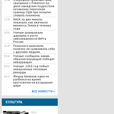
10:48
связанное с Pokemon Go:
двое канадских подростков
незаконно пересекли
границу США при попытке
словить покемона
NASA за две минуты
12:20
показало, как ежечасно
меняется Земля в течение
года
Ученые шокировали
10:41
данными о росте
заболеваемости ВИЧ в
России
Психологи выяснили,
10:29
полезно ли сравнивать себя
с другими людьми
Ученые сообщили, каким
09:41
образом верующие победят
неверующих
Ученые: 2016 год побьет
09:32
невероятные тепловые
рекорды
Федор Конюхов едва не
08:25
разбился во время
кругосветки на воздушном
шаре
ВСЕ НОВОСТИ »
КУЛЬТУРА
10:01