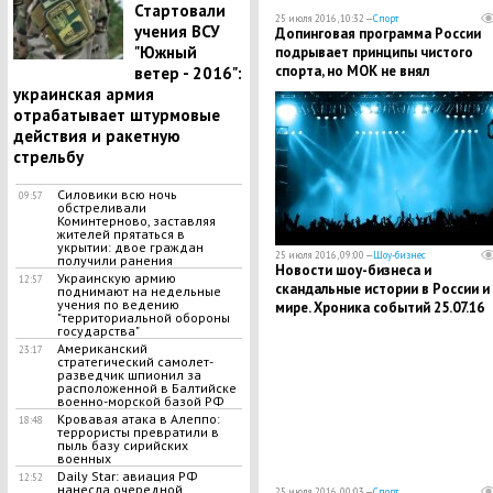
Стартовали
25 июля 2016, 10:32 —
Спорт
учения ВСУ
Допинговая программа России
"Южный
подрывает принципы чистого
спорта, но МОК не внял
ветер - 2016":
рекомендациям WADA - глава
украинская армия
антидопингового агентства
отрабатывает штурмовые
действия и ракетную
стрельбу
Силовики всю ночь
09:57
обстреливали
Коминтерново, заставляя
жителей прятаться в
укрытии: двое граждан
25 июля 2016, 09:00 —
Шоу-бизнес
получили ранения
Новости шоу-бизнеса и
Украинскую армию
12:57
скандальные истории в России и
поднимают на недельные
учения по ведению
мире. Хроника событий 25.07.16
"территориальной обороны
государства"
Американский
23:17
стратегический самолет-
разведчик шпионил за
расположенной в Балтийске
военно-морской базой РФ
Кровавая атака в Алеппо:
18:48
террористы превратили в
пыль базу сирийских
военных
Daily Star: авиация РФ
12:52
нанесла очередной
25 июля 2016, 00:03 —
Спорт