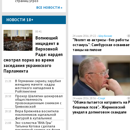
страниц угроз
ВСЕ НОВОСТИ »
НОВОСТИ 18+
00:41
24 июля 2016, 19:22 —
Шоу-бизнес
Вопиющий
"Уволят из актрисы - без работы
инцидент в
останусь": Самбурская осваивае
Верховной
танцы на пилоне
Раде: нардеп
смотрел порно во время
заседания украинского
Парламента
В Германии сириец зарубил
21:28
женщину мачете: кадры
жестокого нападения в
Ройтлингене
Прохор Шаляпин шокировал
20:58
24 июля 2016, 18:56 —
Спорт
общественность
"Обама пытается натравить на 
провокационным снимком с
Гривковской
бешеных псов", - Жириновский
Вера Брежнева восхитила
20:18
увидел в допинговом скандале
поклонников идеальной
американский след
фигурой в купальнике
Экс-солистка "ВИА Гры"
21:08
Татьяна Котова сделала
пикантный снимок на фоне