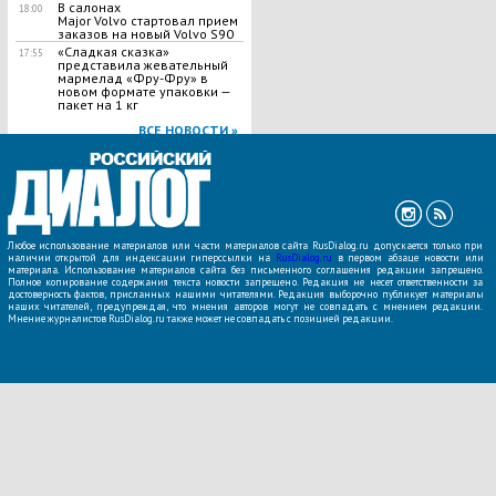
В салонах
18:00
Major Volvo стартовал прием
заказов на новый Volvo S90
«Сладкая сказка»
17:55
представила жевательный
мармелад «Фру-Фру» в
новом формате упаковки —
пакет на 1 кг
ВСЕ НОВОСТИ »
Любое использование материалов или части материалов сайта RusDialog.ru допускается только при
наличии открытой для индексации гиперссылки на
RusDialog.ru
в первом абзаце новости или
материала. Использование материалов сайта без письменного соглашения редакции запрещено.
Полное копирование содержания текста новости запрещено. Редакция не несет ответственности за
достоверность фактов, присланных нашими читателями. Редакция выборочно публикует материалы
наших читателей, предупреждая, что мнения авторов могут не совпадать с мнением редакции.
Мнение журналистов RusDialog.ru также может не совпадать с позицией редакции.