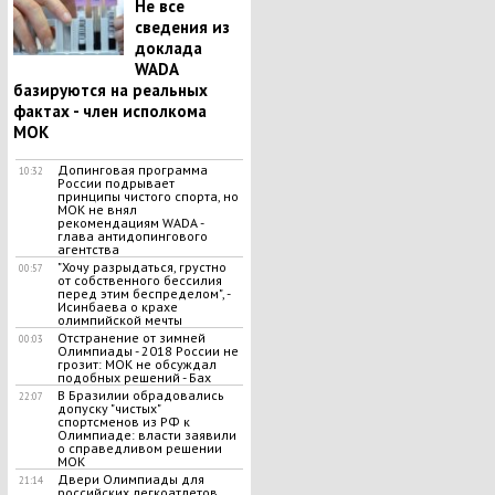
Не все
сведения из
доклада
WADA
базируются на реальных
фактах - член исполкома
МОК
Допинговая программа
10:32
России подрывает
принципы чистого спорта, но
МОК не внял
рекомендациям WADA -
глава антидопингового
агентства
"Хочу разрыдаться, грустно
00:57
от собственного бессилия
перед этим беспределом", -
Исинбаева о крахе
олимпийской мечты
Отстранение от зимней
00:03
Олимпиады - 2018 России не
грозит: МОК не обсуждал
подобных решений - Бах
В Бразилии обрадовались
22:07
допуску "чистых"
спортсменов из РФ к
Олимпиаде: власти заявили
о справедливом решении
МОК
Двери Олимпиады для
21:14
российских легкоатлетов