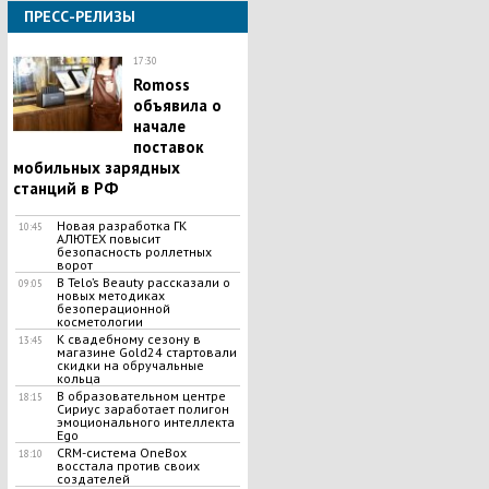
ПРЕСС-РЕЛИЗЫ
17:30
Romoss
объявила о
начале
поставок
мобильных зарядных
станций в РФ
Новая разработка ГК
10:45
АЛЮТЕХ повысит
безопасность роллетных
ворот
В Telo’s Beauty рассказали о
09:05
новых методиках
безоперационной
косметологии
К свадебному сезону в
13:45
магазине Gold24 стартовали
скидки на обручальные
кольца
В образовательном центре
18:15
Сириус заработает полигон
эмоционального интеллекта
Ego
CRM-система OneBox
18:10
восстала против своих
создателей