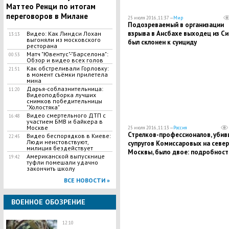
Маттео Ренци по итогам
переговоров в Милане
25 июля 2016, 11:37 —
Мир
Подозреваемый в организации
взрыва в Ансбахе выходец из Си
Видео: Как Линдси Лохан
13:13
выгоняли из московского
был склонен к суициду
ресторана
Матч "Ювентус"-"Барселона":
00:53
Обзор и видео всех голов
Как обстреливали Горловку:
21:51
в момент съёмки прилетела
мина
Дарья-соблазнительница:
11:20
Видеоподборка лучших
снимков победительницы
"Холостяка"
Видео смертельного ДТП с
16:48
участием БМВ и байкера в
Москве
25 июля 2016, 11:13 —
Россия
Стрелков-профессионалов, убив
Видео беспорядков в Киеве:
22:45
Люди неистовствуют,
супругов Комиссаровых на север
милиция бездействует
Москвы, было двое: подробност
Американской выпускнице
19:42
жестокой ночной расправы
туфли помешали удачно
закончить школу
ВСЕ НОВОСТИ »
ВОЕННОЕ ОБОЗРЕНИЕ
12:10