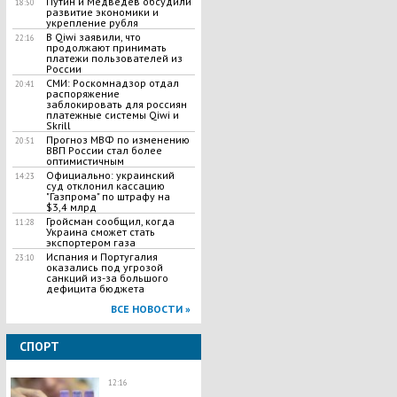
Путин и Медведев обсудили
18:50
развитие экономики и
укрепление рубля
В Qiwi заявили, что
22:16
продолжают принимать
платежи пользователей из
России
СМИ: Роскомнадзор отдал
20:41
распоряжение
заблокировать для россиян
платежные системы Qiwi и
Skrill
Прогноз МВФ по изменению
20:51
ВВП России стал более
оптимистичным
Официально: украинский
14:23
суд отклонил кассацию
"Газпрома" по штрафу на
$3,4 млрд
Гройсман сообщил, когда
11:28
Украина сможет стать
экспортером газа
Испания и Португалия
23:10
оказались под угрозой
санкций из-за большого
дефицита бюджета
ВСЕ НОВОСТИ »
СПОРТ
12:16