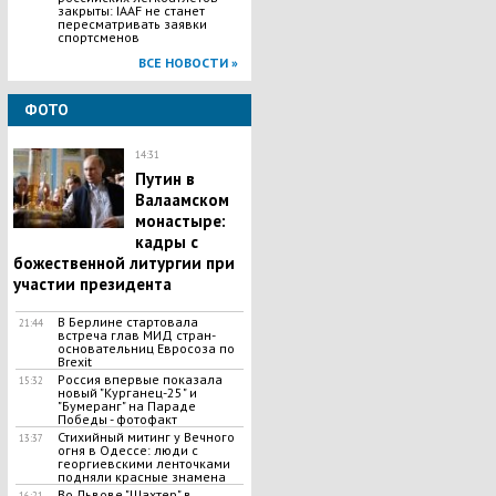
закрыты: IAAF не станет
пересматривать заявки
спортсменов
ВСЕ НОВОСТИ »
ФОТО
14:31
Путин в
Валаамском
монастыре:
кадры с
божественной литургии при
участии президента
В Берлине стартовала
21:44
встреча глав МИД стран-
основательниц Евросоза по
Brexit
Россия впервые показала
15:32
новый "Курганец-25" и
"Бумеранг" на Параде
Победы - фотофакт
Стихийный митинг у Вечного
13:37
огня в Одессе: люди с
георгиевскими ленточками
подняли красные знамена
Во Львове "Шахтер" в
16:21