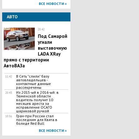
ВСЕ НОВОСТИ »
АВТО
20:42
Под Самарой
угнали
выставочную
LADA XRay
прямо с территории
АвтоВАЗа
В Сеть "слили" базу
11:42
автовладельцев -
контактные данные
рассекречены
Из 2015-ый в 2016-ый: в
20:43
Тюменской области
водитель получит 10
месяцев ареста за
исправление ОСАГО
шариковой ручкой
Гран-при России стал
10:56
последним для Квята в
болиде Red Bull
ВСЕ НОВОСТИ »