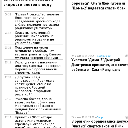
бороться": Ольга Жемчугова из
скорости влетел в воду
"Дома-2" надеется спасти брак
"Правый сектор" установил
00:25
блок-пост на пути
следования крестного хода
в Киев, полиция поставила
радикалам ультиматум
Соцсети: получивший
23:54
ранение Захарченко не
реагирует на звуки и не
узнает близких
​Покушение на жизнь
23:21
активиста "Свободы": от
взрыва гранаты под Киевом
24 июля 2016, 22:55 —
Шоу-бизнес
мужчина потерял обе руки
Участник "Дома-2" Дмитрий
Украл деньги у населения
23:11
Дмитренко признался, что хочет
или государства – расстрел:
Порошенко просят ввести
ребенка от Ольги Рапунцель
смертную казнь
Депутаты Рады
22:56
заподозрили Яценюка в
краже денег: стена на
границе с Россией
оказалась "огородной
решеткой"
"Ужасно бахает, давно
22:35
такого не было", - жители
Мариуполя сообщают о
мощном бое с применением
"Градов"
Привет из 90-х: четыре
22:13
24 июля 2016, 22:07 —
Спорт
автоматчика устроили
В Бразилии обрадовались допус
стрельбу и ограбили "до
"чистых" спортсменов из РФ к
нитки" пассажиров автобуса