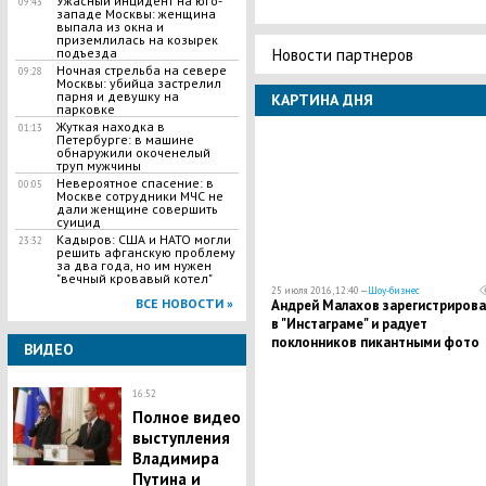
​Ужасный инцидент на юго-
09:43
западе Москвы: женщина
выпала из окна и
приземлилась на козырек
Новости партнеров
подъезда
​Ночная стрельба на севере
09:28
Москвы: убийца застрелил
парня и девушку на
КАРТИНА ДНЯ
парковке
​Жуткая находка в
01:13
Петербурге: в машине
обнаружили окоченелый
труп мужчины
​Невероятное спасение: в
00:05
Москве сотрудники МЧС не
дали женщине совершить
суицид
Кадыров: США и НАТО могли
23:32
решить афганскую проблему
за два года, но им нужен
"вечный кровавый котел"
25 июля 2016, 12:40 —
Шоу-бизнес
ВСЕ НОВОСТИ »
Андрей Малахов зарегистрирова
в "Инстаграме" и радует
поклонников пикантными фото
ВИДЕО
16:52
Полное видео
выступления
Владимира
Путина и