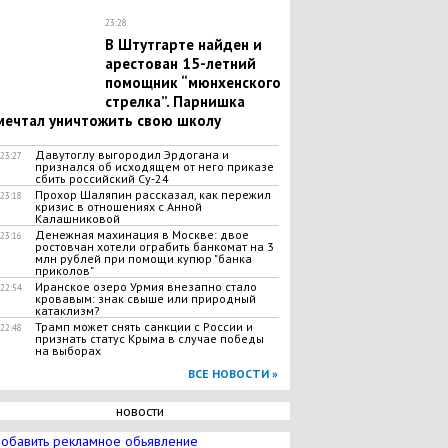
23:28
В Штутгарте найден и
арестован 15-летний
помощник “мюнхенского
стрелка”. Парнишка
мечтал уничтожить свою школу
Давутоглу выгородил Эрдогана и
23:27
признался об исходящем от него приказе
сбить российский Су-24
Прохор Шаляпин рассказал, как пережил
23:18
кризис в отношениях с Анной
Калашниковой
​Денежная махинация в Москве: двое
23:16
ростовчан хотели ограбить банкомат на 3
млн рублей при помощи купюр "банка
приколов"
Иранское озеро Урмия внезапно стало
22:54
кровавым: знак свыше или природный
катаклизм?
Трамп может снять санкции с России и
22:48
признать статус Крыма в случае победы
на выборах
ВСЕ НОВОСТИ »
новости
обавить рекламное обьявление