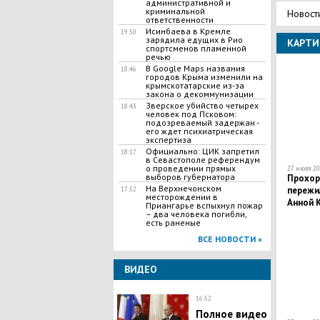
административной и
криминальной
Новост
ответственности
Исинбаева в Кремле
19:50
зарядила едущих в Рио
КАРТИ
спортсменов пламенной
речью
В Google Maps названия
18:46
городов Крыма изменили на
крымскотатарские из-за
закона о декоммунизации
Зверское убийство четырех
18:43
человек под Псковом:
подозреваемый задержан -
его ждет психиатрическая
экспертиза
Официально: ЦИК запретил
18:17
в Севастополе референдум
о проведении прямых
27 июля 20
выборов губернатора
Прохор 
На Верхнечонском
пережил
17:52
месторождении в
Анной 
Приангарье вспыхнул пожар
– два человека погибли,
есть раненые
ВСЕ НОВОСТИ »
ВИДЕО
16:52
Полное видео