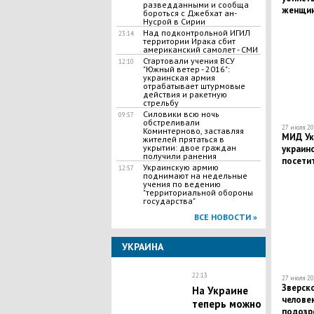
разведданными и сообща
женщин
бороться с Джебхат ан-
Нусрой в Сирии
Волынс
Над подконтрольной ИГИЛ
23:14
территории Ирака сбит
американский самолет - СМИ
Стартовали учения ВСУ
12:10
"Южный ветер - 2016":
украинская армия
отрабатывает штурмовые
действия и ракетную
стрельбу
Силовики всю ночь
09:57
обстреливали
27 июля 20
Коминтерново, заставляя
МИД Ук
жителей прятаться в
укрытии: двое граждан
украин
получили ранения
посети
Украинскую армию
12:57
поднимают на недельные
учения по ведению
"территориальной обороны
государства"
ВСЕ НОВОСТИ »
УКРАИНА
22:13
27 июля 20
Зверск
На Украине
челове
теперь можно
подозр