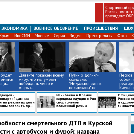
Спортивный при
Россия поедет 
президент ОКР
ЭКОНОМИКА
ВОЕННОЕ ОБОЗРЕНИЕ
ПРОИСШЕСТВИЯ
ШОУ
Крым
ИноСМИ
Мнение
Сирия
Видео
Пресс-релизы
Фото
К
 будет
Давайте покажем всему
Путин о допинг-
Песков:
ремятся
миру, что мы умеем
скандале:
собой 
ци...
побеждать чисто и
"Недальновидные
реагиро
открыт...
политиканы" не
Киева вы
оставляют...
дведев -
Исинбаева в Кремле
Официал
нопартийцам: мы
зарядила едущих в Рио
России п
ртия реальных дел и
спортсменов
и художе
жны говорить пр...
пламенной речью
гимнастик
обности смертельного ДТП в Курской
сти с автобусом и фурой: названа