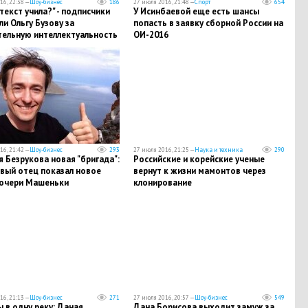
16, 22:38 —
Шоу-бизнес
186
27 июля 2016, 21:48 —
Спорт
654
текст учила?" - подписчики
У Исинбаевой еще есть шансы
и Ольгу Бузову за
попасть в заявку сборной России на
тельную интеллектуальность
ОИ-2016
16, 21:42 —
Шоу-бизнес
293
27 июля 2016, 21:25 —
Наука и техника
290
я Безрукова новая "бригада":
Российские и корейские ученые
ивый отец показал новое
вернут к жизни мамонтов через
очери Машеньки
клонирование
16, 21:13 —
Шоу-бизнес
271
27 июля 2016, 20:57 —
Шоу-бизнес
549
 в одну реку: Даная
Дана Борисова выходит замуж за