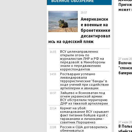
ВОЕННОЕ ОБОЗРЕНИЕ
Пригож
может 
20:57
Американски
е военные на
бронетехнике
десантировал
ись на одесский пляж
ВСУ целенаправленно
16:03
открыли огонь по
журналистам ЛНР и РФ на
27 июля 20
передовой: в Минобороны
Волочк
знали о передвижениях
"спонс
корреспондентов
балери
Росгвардия успешно
14:33
ликвидировала
террористические "банды" в
ходе учений при содействии
артиллерии и авиации
Зайцево и Ясиноватая под
10:37
огнем украинской армии:
ВСУ обстреляли территорию
ДНР из тяжелой артиллерии
Кормят на убой:
22:14
командование ВСУ скрывает
факт питания бойцов едой с
тараканами и личинками -
советник Порошенко
27 июля 20
В Поль
Россия и США договорились
22:08
обмениваться
убийст