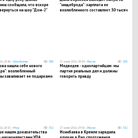
ина сообщила, что вскоре
"нищеброда": зарплата ее
вернуться на шоу "Дом-2"
возлюбленного составляет 30 тысяч
рублей
16, 20:46 —
Шоу-бизнес
300
27 июля 2016, 20:34 —
Россия
200
ова нашла себе нового
Медведев - однопартийцам: мы
ора": возлюбленный
партия реальных дел и должны
ны заваливает ее подарками
говорить правду
16, 20:31 —
Мир
352
27 июля 2016, 19:50 —
Россия
532
ше нашли доказательства
Исинбаева в Кремле зарядила
в националистами УПА
едущих в Рио спортсменов