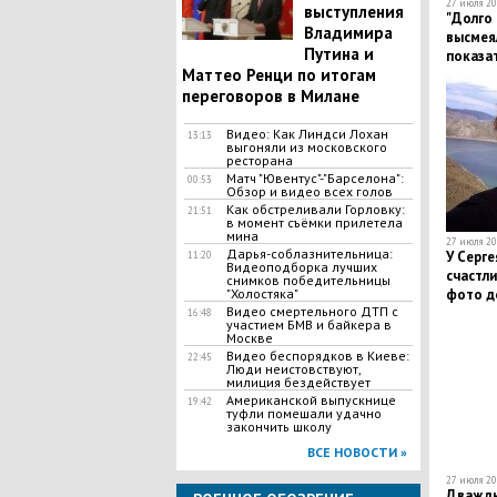
27 июля 20
выступления
"Долго 
Владимира
высмеял
Путина и
показа
Маттео Ренци по итогам
переговоров в Милане
Видео: Как Линдси Лохан
13:13
выгоняли из московского
ресторана
Матч "Ювентус"-"Барселона":
00:53
Обзор и видео всех голов
Как обстреливали Горловку:
21:51
в момент съёмки прилетела
мина
27 июля 20
Дарья-соблазнительница:
У Серге
11:20
Видеоподборка лучших
счастл
снимков победительницы
"Холостяка"
фото д
Видео смертельного ДТП с
16:48
участием БМВ и байкера в
Москве
Видео беспорядков в Киеве:
22:45
Люди неистовствуют,
милиция бездействует
Американской выпускнице
19:42
туфли помешали удачно
закончить школу
ВСЕ НОВОСТИ »
27 июля 20
Дважды