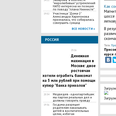
14:11
"миролюбивых" устремлений
Как со
НАТО интересна их позиция
по поводу "плана Ниинисте"
Магнит
Участница "Дома-2"
19:02
шоссе 
Александра Харитонова
призналась, что собиралась
легков
совершить суицид
В резу
ВСЕ НОВОСТИ »
различ
сконча
РОССИЯ
Теги:
Про
Присое
23:16
курсе 
​Денежная
махинация в
Москве: двое
ростовчан
хотели ограбить банкомат
на 3 млн рублей при помощи
купюр "банка приколов"
Загрузк
Медведев - однопартийцам:
20:34
мы партия реальных дел и
Загрузк
должны говорить правду
Госдума разрешит
19:56
родителям наказывать
детей в воспитательных
целях, избегая