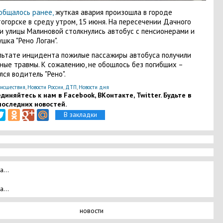
общалось ранее,
жуткая авария произошла в городе
огорске в среду утром, 15 июня. На пересечении Дачного
и улицы Малиновой столкнулись автобус с пенсионерами и
ушка "Рено Логан".
льтате инцидента пожилые пассажиры автобуса получили
ные травмы. К сожалению, не обошлось без погибших –
лся водитель "Рено".
исшествия
,
Новости России
,
ДТП
,
Новости дня
диняйтесь к нам в Facebook, ВКонтакте, Twitter. Будьте в
последних новостей.
В закладки
а...
а...
новости