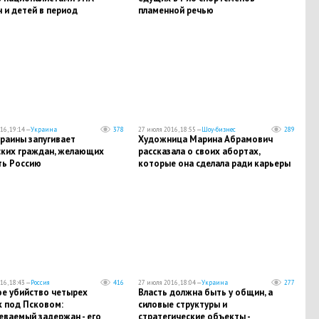
 и детей в период
пламенной речью
кой резни
16, 19:14 —
Украина
378
27 июля 2016, 18:55 —
Шоу-бизнес
289
раины запугивает
Художница Марина Абрамович
ских граждан, желающих
рассказала о своих абортах,
ть Россию
которые она сделала ради карьеры
16, 18:43 —
Россия
416
27 июля 2016, 18:04 —
Украина
277
ое убийство четырех
Власть должна быть у общин, а
к под Псковом:
силовые структуры и
еваемый задержан - его
стратегические объекты -