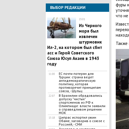
фуры н
ВЫБОР РЕДАКЦИИ
уточня
что не
23:01
Извест
Из Черного
перело
моря был
находя
извлечен
штурмовик
Также 
Ил-2, на котором был сбит
асс и Герой Советского
Союза Юсуп Акаев в 1943
году
ЕС почти потерян для
11:00
Турции: страна ведет
антидемократическую
политику, которая
противоречит принципам
союза, - Шульц
В Бразилии обрадовались
22:07
допуску "чистых"
спортсменов из РФ к
Олимпиаде: власти заявили
о справедливом решении
МОК
Ципрас испортил ужин
15:18
Обаме, заговорив о союзе с
Россией, - СМИ
Захарова: в контексте