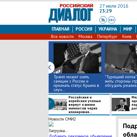
27 июля 2016
23:29
ГЛАВНАЯ
РОССИЯ
УКРАИНА
МИР
Все новости
Москва
Петербург
Киев
Трамп может снять
"Турецкий поток"
санкции с России и
жить: стороны ст
признать статус Крыма в
обсудить реализа
случ...
Российские и
Ме
корейские ученые
од
вернут к жизни
па
мамонтов через
дол
клонирован...
Новости СМИ2
Подр
Загрузка...
обла
Добавить рекламное обьявление