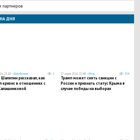
и партнеров
НА ДНЯ
16, 23:18 —
Шоу-бизнес
2
27 июля 2016, 22:48 —
Мир
254
Шаляпин рассказал, как
Трамп может снять санкции с
 кризис в отношениях с
России и признать статус Крыма в
Калашниковой
случае победы на выборах