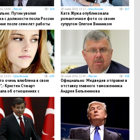
16, 14:00 —
Россия
264
28 июля 2016, 13:22 —
Шоу-бизнес
167
льно: Путин уволил
Катя Жужа опубликовала
а с должности посла России
романтичное фото со своим
ине после семи лет работы
супругом Олегом Винником
16, 13:01 —
Шоу-бизнес
639
28 июля 2016, 12:45 —
Россия
428
то очень влюблена в свою
Официально: Медведев отправил в
", - Кристен Стюарт
отставку главного таможенника
ала об отношениях с
Андрея Бельянинова
ой