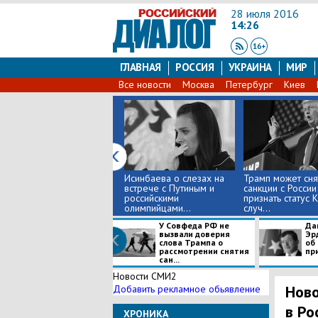
28 июля 2016
14:26
ГЛАВНАЯ
РОССИЯ
УКРАИНА
МИР
Все новости
Москва
Петербург
Киев
Исинбаева о слезах на
Трамп может сня
встрече с Путиным и
санкции с России
российскими
признать статус 
олимпийцами...
случ...
У Совфеда РФ не
Да
вызвали доверия
Эр
слова Трампа о
об
рассмотрении снятия
при
сан...
Новости СМИ2
Ново
Добавить рекламное обьявление
в Ро
ХРОНИКА