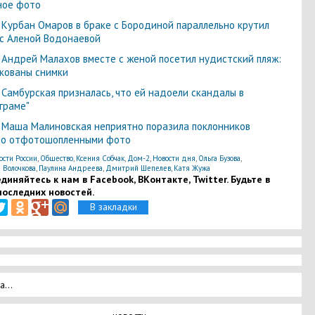
ное фото
-
Курбан Омаров в браке с Бородиной параллельно крутил
с Аленой Водонаевой
-
Андрей Малахов вместе с женой посетил нудистский пляж:
кованы снимки
-
Самбурская призналась, что ей надоели скандалы в
граме"
-
Маша Малиновская неприятно поразила поклонников
ло отфотошопленными фото
ости России
,
Общество
,
Ксения Собчак
,
Дом-2
,
Новости дня
,
Ольга Бузова
,
 Волочкова
,
Паулина Андреева
,
Дмитрий Шепелев
,
Катя Жужа
диняйтесь к нам в Facebook, ВКонтакте, Twitter. Будьте в
последних новостей.
В закладки
а...