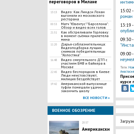
переговоров в Милане
интим
15:02 
Видео: Как Линдси Лохан
13:13
выгоняли из московского
роман 
ресторана
Матч "Ювентус"-"Барселона":
13:19 
00:53
Обзор и видео всех голов
опубли
Как обстреливали Горловку:
21:51
в момент съёмки прилетела
09:30 
мина
Дарья-соблазнительница:
"Инста
11:20
Видеоподборка лучших
снимков победительницы
09:00 
"Холостяка"
неуме
Видео смертельного ДТП с
16:48
участием БМВ и байкера в
Москве
Теги:
Нов
Анастасия
Видео беспорядков в Киеве:
22:45
Люди неистовствуют,
Присое
милиция бездействует
курсе 
Американской выпускнице
19:42
туфли помешали удачно
закончить школу
ВСЕ НОВОСТИ »
ВОЕННОЕ ОБОЗРЕНИЕ
Загрузк
20:57
Американски