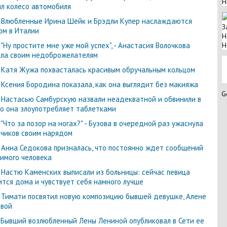
Н
л колесо автомобиля
-
Влюбленные Ирина Шейк и Брэдли Купер наслаждаются
З
м в Италии
Н
-
"Ну простите мне уже мой успех", - Анастасия Волочкова
Н
ла своим недоброжелателям
-
Катя Жужа похвасталась красивым обручальным кольцом
-
Ксения Бородина показала, как она выглядит без макияжа
G
-
Настасью Самбурскую назвали неадекватной и обвинили в
то она злоупотребляет таблетками
-
"Что за позор на ногах?" - Бузова в очередной раз ужаснула
чиков своим нарядом
-
Анна Седокова призналась, что постоянно ждет сообщений
имого человека
-
Настю Каменских выписали из больницы: сейчас певица
тся дома и чувствует себя намного лучше
-
Тимати посвятил новую композицию бывшей девушке, Алене
вой
-
Бывший возлюбленный Лены Лениной опубликовал в Сети ее