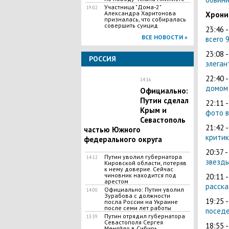
Участница "Дома-2"
19:02
Александра Харитонова
Хрони
призналась, что собиралась
совершить суицид
23:46 
ВСЕ НОВОСТИ »
всего 
23:08 
РОССИЯ
элеган
22:40 
14:16
домом
Официально:
Путин сделал
22:11 
Крым и
фото в
Севастополь
21:42 
частью Южного
критик
федерального округа
20:37 
Путин уволил губернатора
14:12
звезды
Кировской области, потеряв
к нему доверие. Сейчас
чиновник находится под
20:11 
арестом
расска
Официально: Путин уволил
14:00
Зурабова с должности
19:25 
посла России на Украине
после семи лет работы
поседе
Путин отрядил губернатора
13:39
Севастополя Сергея
18:55 
Меняйло в Сибирь