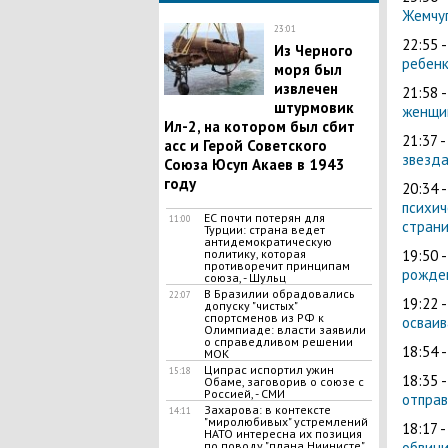
Жемчуг
23:01
22:55 
Из Черного
ребенк
моря был
извлечен
21:58 
штурмовик
женщи
Ил-2, на котором был сбит
21:37 
асс и Герой Советского
звезда
Союза Юсуп Акаев в 1943
году
20:34 
психич
ЕС почти потерян для
11:00
страни
Турции: страна ведет
антидемократическую
19:50 
политику, которая
противоречит принципам
рожден
союза, - Шульц
В Бразилии обрадовались
22:07
19:22 
допуску "чистых"
спортсменов из РФ к
осваив
Олимпиаде: власти заявили
о справедливом решении
18:54 
МОК
Ципрас испортил ужин
15:18
18:35 
Обаме, заговорив о союзе с
Россией, - СМИ
отправ
Захарова: в контексте
14:11
"миролюбивых" устремлений
18:17 
НАТО интересна их позиция
обвини
по поводу "плана Ниинисте"