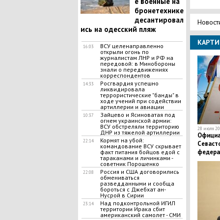
е военные на
бронетехнике
десантировал
Новост
ись на одесский пляж
КАРТИ
ВСУ целенаправленно
16:03
открыли огонь по
журналистам ЛНР и РФ на
передовой: в Минобороны
знали о передвижениях
корреспондентов
Росгвардия успешно
14:33
ликвидировала
террористические "банды" в
ходе учений при содействии
артиллерии и авиации
Зайцево и Ясиноватая под
10:37
огнем украинской армии:
ВСУ обстреляли территорию
28 июля 20
ДНР из тяжелой артиллерии
Официа
Кормят на убой:
22:14
Севаст
командование ВСУ скрывает
федера
факт питания бойцов едой с
тараканами и личинками -
советник Порошенко
Россия и США договорились
22:08
обмениваться
разведданными и сообща
бороться с Джебхат ан-
Нусрой в Сирии
Над подконтрольной ИГИЛ
23:14
территории Ирака сбит
американский самолет - СМИ