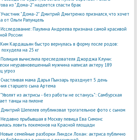
ова из "Дома-2" надеется спасти брак
-
Участник "Дома-2" Дмитрий Дмитренко признался, что хочет
а от Ольги Рапунцель
-
Исследование: Паулина Андреева признана самой красивой
ной России
-
Ким Кардашьян быстро вернулась в форму после родов:
 похудела на 25 кг
-
Полиция вычислила преследователя Джорджа Клуни:
ески неуравновешенный мужчина написал актеру 189
ц угроз
-
Счастливая мама Дарья Пынзарь празднует 5 день
ия старшего сына Артема
-
"Уволят из актрисы - без работы не останусь": Самбурская
ает танцы на пилоне
-
Дмитрий Шепелев опубликовал трогательное фото с сыном
-
Недавно прыбывшая в Москву певица Ева Симонс
илась ловить покемонов на Красной площади
-
Новые семейные разборки Линдси Лохан: актриса публично
ла бойфренда в измене с россиянкой