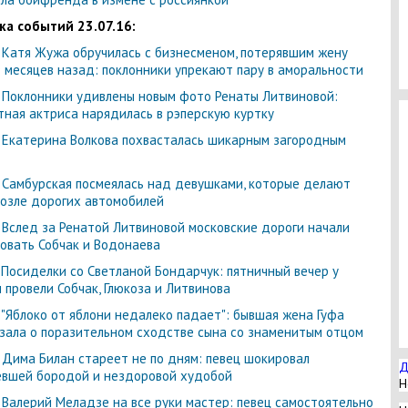
ка событий 23.07.16:
-
Катя Жужа обручилась с бизнесменом, потерявшим жену
9 месяцев назад: поклонники упрекают пару в аморальности
-
Поклонники удивлены новым фото Ренаты Литвиновой:
тная актриса нарядилась в рэперскую куртку
-
Екатерина Волкова похвасталась шикарным загородным
-
Самбурская посмеялась над девушками, которые делают
озле дорогих автомобилей
-
Вслед за Ренатой Литвиновой московские дороги начали
овать Собчак и Водонаева
-
Посиделки со Светланой Бондарчук: пятничный вечер у
 провели Собчак, Глюкоза и Литвинова
-
"Яблоко от яблони недалеко падает": бывшая жена Гуфа
зала о поразительном сходстве сына со знаменитым отцом
-
Дима Билан стареет не по дням: певец шокировал
Д
вшей бородой и нездоровой худобой
Н
-
Валерий Меладзе на все руки мастер: певец самостоятельно