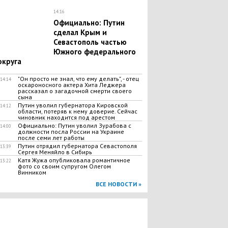
14:16
Официально: Путин
сделал Крым и
Севастополь частью
Южного федерального
округа
"Он просто не знал, что ему делать", - отец
14:14
оскароносного актера Хита Леджера
рассказал о загадочной смерти своего
сына
Путин уволил губернатора Кировской
14:12
области, потеряв к нему доверие. Сейчас
чиновник находится под арестом
Официально: Путин уволил Зурабова с
14:00
должности посла России на Украине
после семи лет работы
Путин отрядил губернатора Севастополя
13:39
Сергея Меняйло в Сибирь
Катя Жужа опубликовала романтичное
13:22
фото со своим супругом Олегом
Винником
ВСЕ НОВОСТИ »