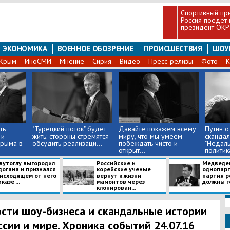
Спортивный при
Россия поедет 
президент ОКР
ЭКОНОМИКА
ВОЕННОЕ ОБОЗРЕНИЕ
ПРОИСШЕСТВИЯ
ШОУ
Крым
ИноСМИ
Мнение
Сирия
Видео
Пресс-релизы
Фото
К
ть
"Турецкий поток" будет
Давайте покажем всему
Путин о
 и
жить: стороны стремятся
миру, что мы умеем
скандал
Крыма в
обсудить реализаци...
побеждать чисто и
"Недал
открыт...
политик
оставляю
вутоглу выгородил
Российские и
Медведев
догана и признался
корейские ученые
однопар
 исходящем от него
вернут к жизни
партия р
казе ...
мамонтов через
должны го
клонирован...
сти шоу-бизнеса и скандальные истории
ссии и мире. Хроника событий 24.07.16