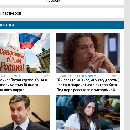
новости
и партнеров
НА ДНЯ
16, 14:16 —
Россия
8
28 июля 2016, 14:14 —
Шоу-бизнес
18
льно: Путин сделал Крым и
"Он просто не знал, что ему делать",
ополь частью Южного
- отец оскароносного актера Хита
льного округа
Леджера рассказал о загадочной
смерти своего сына