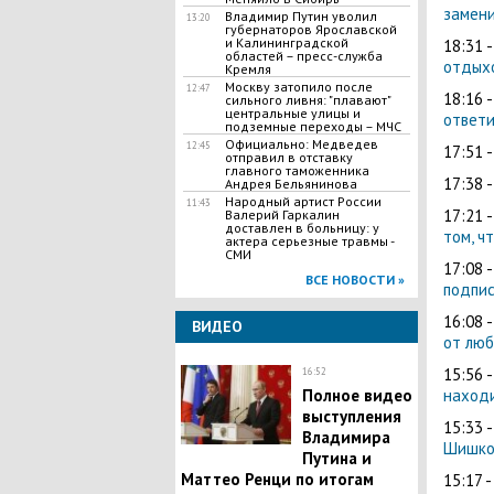
замени
Владимир Путин уволил
13:20
губернаторов Ярославской
и Калининградской
18:31 
областей – пресс-служба
отдыхо
Кремля
Москву затопило после
12:47
18:16 
сильного ливня: "плавают"
центральные улицы и
ответи
подземные переходы – МЧС
Официально: Медведев
12:45
17:51 
отправил в отставку
главного таможенника
17:38 
Андрея Бельянинова
Народный артист России
11:43
17:21 
Валерий Гаркалин
доставлен в больницу: у
том, ч
актера серьезные травмы -
СМИ
17:08 
ВСЕ НОВОСТИ »
подпис
16:08 
ВИДЕО
от люб
15:56 
16:52
находи
Полное видео
выступления
15:33 
Владимира
Шишко
Путина и
Маттео Ренци по итогам
15:17 