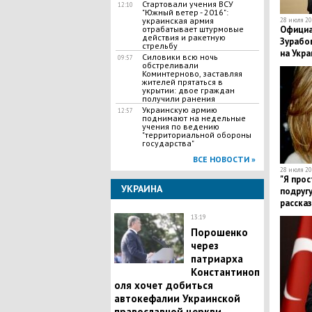
Стартовали учения ВСУ
12:10
"Южный ветер - 2016":
украинская армия
28 июля 20
Официа
отрабатывает штурмовые
действия и ракетную
Зурабов
стрельбу
на Укра
Силовики всю ночь
09:57
обстреливали
Коминтерново, заставляя
жителей прятаться в
укрытии: двое граждан
получили ранения
Украинскую армию
12:57
поднимают на недельные
учения по ведению
"территориальной обороны
государства"
ВСЕ НОВОСТИ »
28 июля 20
"Я прос
УКРАИНА
подругу
рассказ
девушк
13:19
Порошенко
через
патриарха
Константиноп
оля хочет добиться
автокефалии Украинской
православной церкви