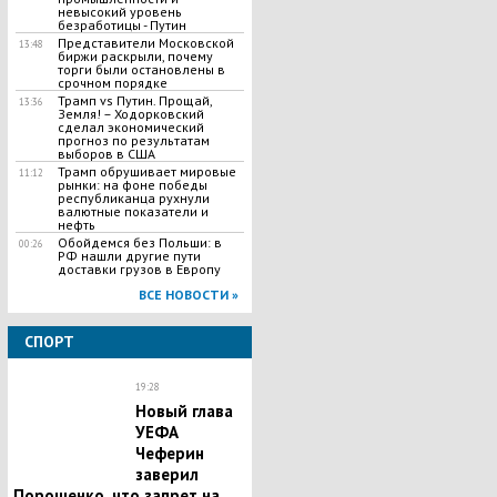
невысокий уровень
безработицы - Путин
Представители Московской
13:48
биржи раскрыли, почему
торги были остановлены в
срочном порядке
Трамп vs Путин. Прощай,
13:36
Земля! – Ходорковский
сделал экономический
прогноз по результатам
выборов в США
Трамп обрушивает мировые
11:12
рынки: на фоне победы
республиканца рухнули
валютные показатели и
нефть
Обойдемся без Польши: в
00:26
РФ нашли другие пути
доставки грузов в Европу
ВСЕ НОВОСТИ »
СПОРТ
19:28
Новый глава
УЕФА
Чеферин
заверил
Порошенко, что запрет на