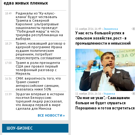
едва живых пленных
Радикалы из "Ку-клукс-
18:49
клана" будут чествовать
Трампа в Северной
Каролине: ультраправые
националисты проведут
11 ноября 2016, 16:49 —
Экономика
“Победный марш” в честь
У нас есть большой успех в
триумфа республиканца на
сельском хозяйстве, рост - в
выборах
промышленности и невысокий
Трамп, назвавший договор о
18:29
ядерной программе Ирана
уровень безработицы - Путин
худшим политическим
решением, потребует
пересмотреть соглашение
Трамп в роли президента
17:08
США уже провел первый
телефонный разговор с
Меркель
СМИ: вероятность того, что
16:36
Трамп снимет
антироссийские санкции,
оказалась ниже 50%
Эрдоган впервые в истории
11 ноября 2016, 16:16 —
Украина
15:39
"Он мне не указ", - Саакашвили
посетил Белоруссию:
турецкий лидер рассказал,
больше не будет слушаться
что Анкара первой в мире
Порошенко и готов встретиться
сделала для Минска
ним только на своих условиях
ВСЕ НОВОСТИ »
ШОУ-БИЗНЕС