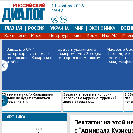
11 ноября 2016
19:32
ГЛАВНАЯ
РОССИЯ
УКРАИНА
МИР
ЭКОНОМИКА
ВОЕН
Все новости
Москва
Петербург
Киев
Крым
ИноСМИ
Мнен
Западные СМИ
Гордость украинского
Массовые бес
распространяют ложь и
авиапрома Ан-225 едва
Портленде и 
провокации - Захарова о
не сгорел в немецкому
протеста в
якобы ...
...
Филадельфии: 
"Он мне не указ", - Саакашвили
Эрдоган впервые в истории
В СБ
больше не будет слушаться
посетил Белоруссию: турецкий
спец
Порошенко и г...
лидер рассказал...
попыт
ХРОНИКА
Пентагон: на этой н
с “Адмирала Кузнец
09:00