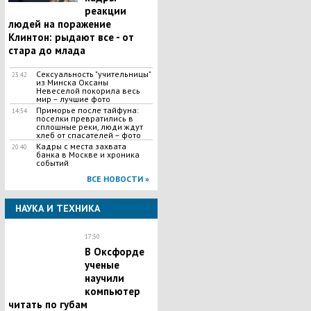
реакции
людей на поражение
Клинтон: рыдают все - от
стара до млада
Сексуальность "учительницы"
23:42
из Минска Оксаны
Невеселой покорила весь
мир – лучшие фото
Приморье после тайфуна:
14:54
поселки превратились в
сплошные реки, люди ждут
хлеб от спасателей – фото
Кадры с места захвата
20:40
банка в Москве и хроника
событий
ВСЕ НОВОСТИ »
НАУКА И ТЕХНИКА
17:50
В Оксфорде
ученые
научили
компьютер
читать по губам