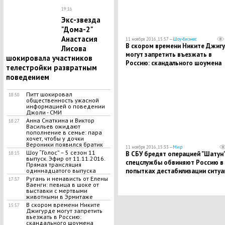
19:16
Экс-звезда
"Дома-2"
Анастасия
11 ноября 2016, 15:57 —
Шоу-бизнес
В скором времени Никите Джиг
Лисова
могут запретить въезжать в
шокировала участников
Россию: скандального шоумена
телестройки развратным
уличили в коллаборационизме
поведением
Питт шокировал
18:50
общественность ужасной
информацией о поведении
Джоли - СМИ
Анна Снаткина и Виктор
18:27
Васильев ожидают
пополнение в семье: пара
хочет, чтобы у дочки
Вероники появился братик
11 ноября 2016, 15:33 —
Мир
Шоу “Голос” – 5 сезон 11
В СБУ бредят операцией "Шатун"
18:15
выпуск. Эфир от 11.11.2016.
спецслужбы обвиняют Россию в
Прямая трансляция
попытках дестабилизации ситуа
одиннадцатого выпуска
Ругань и ненависть от Елены
на Украине в преддверии саммит
17:37
Ваенги: певица в шоке от
ЕС
выставки с мертвыми
животными в Эрмитаже
В скором времени Никите
15:57
Джигурде могут запретить
въезжать в Россию:
скандального шоумена