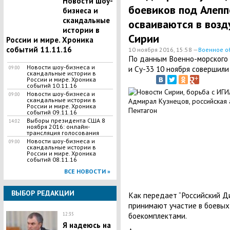
Новости шоу-
боевиков под Алепп
бизнеса и
скандальные
осваиваются в воз
истории в
Сирии
России и мире. Хроника
событий 11.11.16
10 ноября 2016, 15:58 —
Военное о
По данным Военно-морского 
Новости шоу-бизнеса и
и Су-33 10 ноября совершили
09:00
скандальные истории в
России и мире. Хроника
событий 10.11.16
Новости шоу-бизнеса и
09:00
скандальные истории в
России и мире. Хроника
событий 09.11.16
Выборы президента США 8
14:02
ноября 2016: онлайн-
трансляция голосования
Новости шоу-бизнеса и
09:00
скандальные истории в
России и мире. Хроника
событий 08.11.16
ВСЕ НОВОСТИ »
ВЫБОР РЕДАКЦИИ
Как передает “Российский Ди
принимают участие в боевых
боекомплектами.
12:35
Я надеюсь на