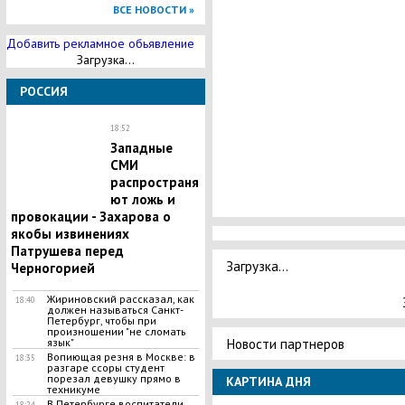
ВСЕ НОВОСТИ »
Добавить рекламное обьявление
Загрузка...
РОССИЯ
18:52
Западные
СМИ
распространя
ют ложь и
провокации - Захарова о
якобы извинениях
Патрушева перед
Загрузка...
Черногорией
Жириновский рассказал, как
18:40
должен называться Санкт-
Петербург, чтобы при
произношении "не сломать
Новости партнеров
язык"
​Вопиющая резня в Москве: в
18:35
разгаре ссоры студент
порезал девушку прямо в
КАРТИНА ДНЯ
техникуме
В Петербурге воспитатели
18:24