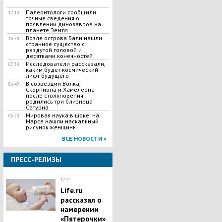
Палеонтологи сообщили
17:10
точные сведения о
появлении динозавров на
планете Земля
Возле острова Бали нашли
16:58
странное существо с
раздутой головой и
десятками конечностей
Исследователи рассказали,
07:30
каким будет космический
лифт будущего
В созвездии Волка,
06:49
Скорпиона и Хамелеона
после столкновения
родились три близнеца
Сатурна
Мировая наука в шоке: на
06:20
Марсе нашли наскальный
рисунок женщины
ВСЕ НОВОСТИ »
ПРЕСС-РЕЛИЗЫ
17:51
Life.ru
рассказал о
намерении
«Пятерочки»