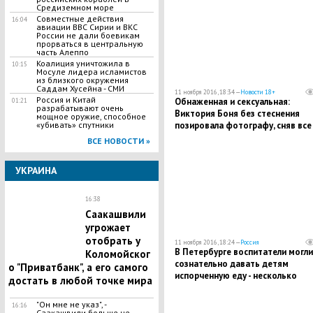
Средиземном море
Совместные действия
16:04
авиации ВВС Сирии и ВКС
России не дали боевикам
прорваться в центральную
часть Алеппо
Коалиция уничтожила в
10:15
Мосуле лидера исламистов
из близкого окружения
Саддам Хусейна - СМИ
11 ноября 2016, 18:34 —
Новости 18+
Россия и Китай
Обнаженная и сексуальная:
01:21
разрабатывают очень
Виктория Боня без стеснения
мощное оружие, способное
позировала фотографу, сняв все
«убивать» спутники
нижнее белье
ВСЕ НОВОСТИ »
УКРАИНА
16:38
Саакашвили
угрожает
отобрать у
11 ноября 2016, 18:24 —
Россия
В Петербурге воспитатели могли
Коломойског
сознательно давать детям
о "Приватбанк", а его самого
испорченную еду - несколько
достать в любой точке мира
воспитанников детсада оказали
больнице
"Он мне не указ", -
16:16
Саакашвили больше не