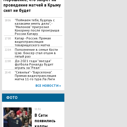
проведение матчей в Крыму
снят не будет
"Поймаем тебя, будешь с
18:06
казаками иметь дело", -
"Милонов" пригрозил
Кокорину после проигрыша
России Катару
Катар - Россия. Прямая
17:00
видеотрансляция
товарищеского матча
​Пополнение в семье Кости
22:04
Цзю: боксер стал отцом в
пятый раз
До 2021 года "звезда"
22:00
футбола Роналду будет
играть за "Реал"
"Севилья" - "Барселона".
20:45
Прямая видеотрансляция
матча 11-го тура Ла Лиги
ВСЕ НОВОСТИ »
ФОТО
11:51
В Сети
появились
кадры