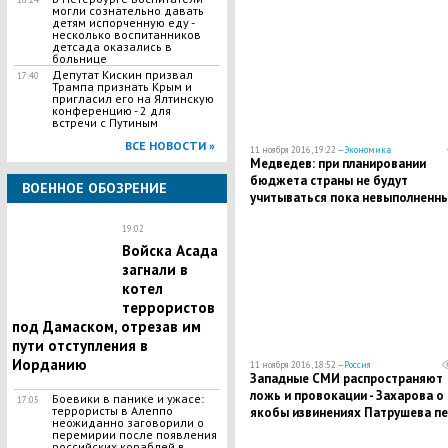
могли сознательно давать
детям испорченную еду -
несколько воспитанников
детсада оказались в
больнице
Депутат Кискин призвал
17:40
Трампа признать Крым и
пригласил его на Ялтинскую
конференцию - 2 для
встречи с Путиным
ВСЕ НОВОСТИ »
11 ноября 2016, 19:22 —
Экономика
Медведев: при планировании
бюджета страны не будут
ВОЕННОЕ ОБОЗРЕНИЕ
учитываться пока невыполненн
обещания Трампа об отмене
антироссийских санкций
19:02
Войска Асада
загнали в
котел
террористов
под Дамаском, отрезав им
пути отступления в
Иорданию
11 ноября 2016, 18:52 —
Россия
Западные СМИ распространяют
ложь и провокации - Захарова о
Боевики в панике и ужасе:
17:05
террористы в Алеппо
якобы извинениях Патрушева п
неожиданно заговорили о
Черногорией
перемирии после появления
российских кораблей в