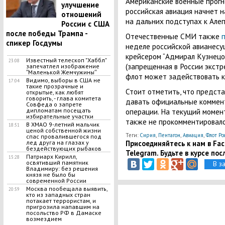
Американские военные прогн
улучшение
российская авиация начнет 
отношений
на дальних подступах к Алеп
России с США
после победы Трампа -
Отечественные СМИ также
спикер Госдумы
неделе российской авианесущ
крейсером “Адмирал Кузнецо
Известный телескоп "Хаббл"
23:08
(запрещенная в России экстр
запечатлел изображение
ʺМаленькой Жемчужиныʺ
флот может задействовать к
Видимо, выборы в США не
17:04
такие прозрачные и
Стоит отметить, что предс
открытые, как любят
говорить, - глава комитета
давать официальные коммент
Совфеда о запрете
операции. На текущий момен
дипломатам посещать
избирательные участки
также не прокомментировал
В ХМАО 9-летний мальчик
18:51
ценой собственной жизни
Теги:
Сирия
,
Пентагон
,
Авиация
,
Флот Ро
спас провалившегося под
Присоединяйтесь к нам в Face
лед друга на глазах у
бездействующих рыбаков
Telegram. Будьте в курсе пос
Патриарх Кирилл,
15:28
освятивший памятник
В з
Владимиру: без решения
князя не было бы
современной России
Москва пообещала выявить,
20:59
кто из западных стран
потакает террористам, и
пригрозила напавшим на
посольство РФ в Дамаске
возмездием