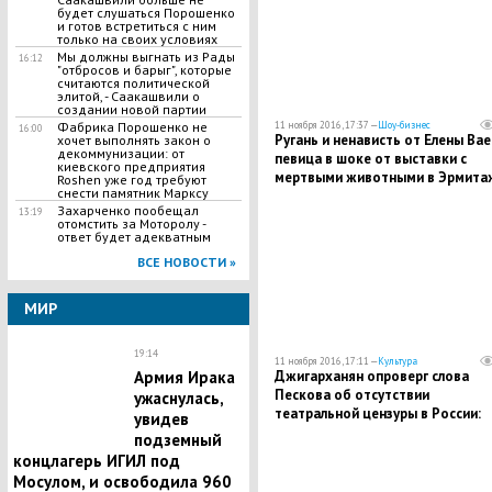
будет слушаться Порошенко
и готов встретиться с ним
только на своих условиях
Мы должны выгнать из Рады
16:12
"отбросов и барыг", которые
считаются политической
элитой, - Саакашвили о
создании новой партии
11 ноября 2016, 17:37 —
Шоу-бизнес
Фабрика Порошенко не
16:00
Ругань и ненависть от Елены Вае
хочет выполнять закон о
декоммунизации: от
певица в шоке от выставки с
киевского предприятия
мертвыми животными в Эрмита
Roshen уже год требуют
снести памятник Марксу
Захарченко пообещал
13:19
отомстить за Моторолу -
ответ будет адекватным
ВСЕ НОВОСТИ »
МИР
19:14
11 ноября 2016, 17:11 —
Культура
Джигарханян опроверг слова
Армия Ирака
Пескова об отсутствии
ужаснулась,
театральной цензуры в России:
увидев
театры не могут себя прокормит
подземный
вынуждены подстраиваться под
концлагерь ИГИЛ под
вкусы “дающих денег”
Мосулом, и освободила 960