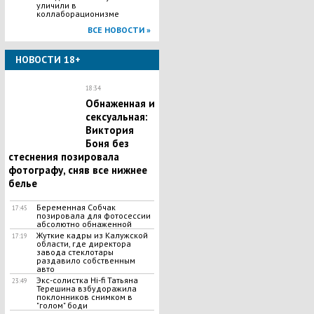
уличили в
коллаборационизме
ВСЕ НОВОСТИ »
НОВОСТИ 18+
18:34
Обнаженная и
сексуальная:
Виктория
Боня без
стеснения позировала
фотографу, сняв все нижнее
белье
Беременная Собчак
17:45
позировала для фотосессии
абсолютно обнаженной
Жуткие кадры из Калужской
17:19
области, где директора
завода стеклотары
раздавило собственным
авто
Экс-солистка Hi-fi Татьяна
23:49
Терешина взбудоражила
поклонников снимком в
"голом" боди