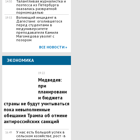
Талантливая журналистка и
14:50
поэтесса из Петербурга
оказалась развратной
порномоделью
​Вопиющий инцидент в
19:53
Дагестане: оголившегося
перед студентами в
медуниверситете
преподавателя Камиля
Магомедова уволят с
позором
ВСЕ НОВОСТИ »
ЭКОНОМИКА
19:22
Медведев:
при
планировани
и бюджета
страны не будут учитываться
пока невыполненные
обещания Трампа об отмене
антироссийских санкций
У нас есть большой успех в
16:49
сельском хозяйстве, рост - в
промышленности и