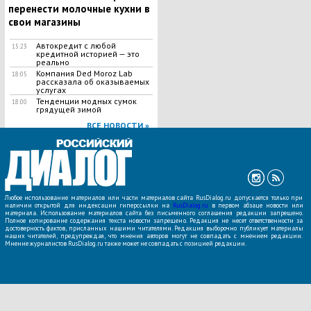
перенести молочные кухни в
свои магазины
Автокредит с любой
15:23
кредитной историей — это
реально
Компания Ded Moroz Lab
18:05
рассказала об оказываемых
услугах
Тенденции модных сумок
18:00
грядущей зимой
ВСЕ НОВОСТИ »
Любое использование материалов или части материалов сайта RusDialog.ru допускается только при
наличии открытой для индексации гиперссылки на
RusDialog.ru
в первом абзаце новости или
материала. Использование материалов сайта без письменного соглашения редакции запрещено.
Полное копирование содержания текста новости запрещено. Редакция не несет ответственности за
достоверность фактов, присланных нашими читателями. Редакция выборочно публикует материалы
наших читателей, предупреждая, что мнения авторов могут не совпадать с мнением редакции.
Мнение журналистов RusDialog.ru также может не совпадать с позицией редакции.