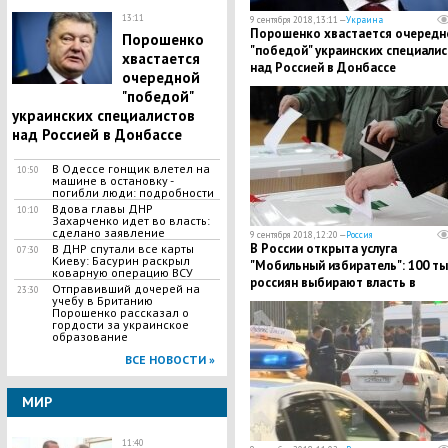
13:11
9 сентября 2018, 13:11 —
Украина
Порошенко хвастается очередн
Порошенко
"победой" украинских специали
хвастается
над Россией в Донбассе
очередной
"победой"
украинских специалистов
над Россией в Донбассе
В Одессе гонщик влетел на
10:50
машине в остановку -
погибли люди: подробности
Вдова главы ДНР
10:10
Захарченко идет во власть:
сделано заявление
9 сентября 2018, 12:20 —
Россия
​В России открыта услуга
В ДНР спутали все карты
07:30
Киеву: Басурин раскрыл
"Мобильный избиратель": 100 ты
коварную операцию ВСУ
россиян выбирают власть в
Отправивший дочерей на
23:30
Подмосковье
учебу в Британию
Порошенко рассказал о
гордости за украинское
образование
ВСЕ НОВОСТИ »
МИР
11:40