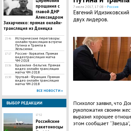
Церемония
прощания с
7 июля 2017, 17:08 —
Россия
главой ДНР
Евгений Идизиковский
Александром
двух лидеров.
Захарченко: прямая онлайн-
трансляция из Донецка
Исторические переговоры:
23:46
онлайн-трансляция встречи
Путина и Трампа в
Хельсинки
Россия - Хорватия. Прямая
17:17
видеотрансляция матча
ЧМ-2018
Бразилия - Бельгия. Прямая
15:36
видео онлайн трансляция
матча ЧМ-2018
Уругвай - Франция. Прямая
15:30
видео онлайн трансляция
матча ЧМ-2018
ВСЕ НОВОСТИ »
Психолог заявил, что До
ВЫБОР РЕДАКЦИИ
рукопожатия своими жес
17:52
выразил хорошее отноше
Российские
этом сообщает “Звезда”,
ракетоносцы