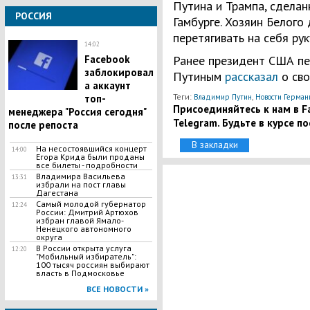
Путина и Трампа, сделан
РОССИЯ
Гамбурге. Хозяин Белого 
перетягивать на себя рук
14:02
Ранее президент США пе
Facebook
заблокировал
Путиным
рассказал
о сво
а аккаунт
Теги:
,
Владимир Путин
Новости Герман
топ-
Присоединяйтесь к нам в Fa
менеджера "Россия сегодня"
Telegram. Будьте в курсе п
после репоста
В закладки
​На несостоявшийся концерт
14:00
Егора Крида были проданы
все билеты - подробности
Владимира Васильева
13:31
избрали на пост главы
Дагестана
Самый молодой губернатор
12:24
России: Дмитрий Артюхов
избран главой Ямало-
Ненецкого автономного
округа
​В России открыта услуга
12:20
"Мобильный избиратель":
100 тысяч россиян выбирают
власть в Подмосковье
ВСЕ НОВОСТИ »