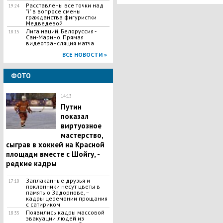
Расставлены все точки над
19:24
"і" в вопросе смены
гражданства фигуристки
Медведевой
Лига наций. Белоруссия -
18:15
Сан-Марино. Прямая
видеотрансляция матча
ВСЕ НОВОСТИ »
ФОТО
14:13
Путин
показал
виртуозное
мастерство,
сыграв в хоккей на Красной
площади вместе с Шойгу, -
редкие кадры
Заплаканные друзья и
17:10
поклонники несут цветы в
память о Задорнове, –
кадры церемонии прощания
с сатириком
Появились кадры массовой
18:35
эвакуации людей из