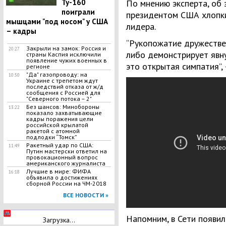
Ту-160
По мнению эксперта, об 
поиграли
президентом США хлопки
мышцами "под носом" у США
лидера.
– кадры
“Рукопожатие дружествен
Закрыли на замок: Россия и
20:27
либо демонстрирует явну
страны Каспия исключили
появление чужих военных в
это открытая симпатия”,
регионе
"Да" газопроводу: на
10:50
Украине с трепетом ждут
последствий отказа от ж/д
сообщения с Россией для
"Северного потока – 2"
Без шансов: Минобороны
13:22
показало захватывающие
кадры поражения цели
российской крылатой
ракетой с атомной
подлодки “Томск”
Ракетный удар по США:
11:49
Путин мастерски ответил на
провокационный вопрос
американского журналиста
Лучшие в мире: ФИФА
16:18
объявила о достижениях
сборной России на ЧМ-2018
ВСЕ НОВОСТИ »
Напомним, в Сети появи
Загрузка...