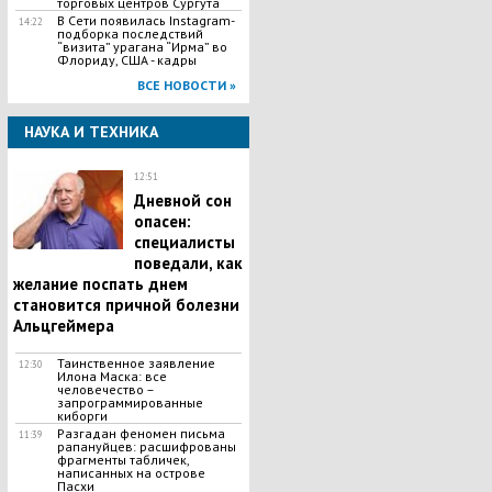
торговых центров Сургута
В Сети появилась Іnstagram-
14:22
подборка последствий
“визита” урагана “Ирма” во
Флориду, США - кадры
ВСЕ НОВОСТИ »
НАУКА И ТЕХНИКА
12:51
Дневной сон
опасен:
специалисты
поведали, как
желание поспать днем
становится причной болезни
Альцгеймера
Таинственное заявление
12:30
Илона Маска: все
человечество –
запрограммированные
киборги
Разгадан феномен письма
11:39
рапануйцев: расшифрованы
фрагменты табличек,
написанных на острове
Пасхи