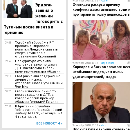
9 сентября 2018, 11:02 —
Россия
Очевидец раскрыл причину
Эрдоган
конфликта, заставившего водит
заявил о
протаранить толпу пешеходов в
желании
Москве
поговорить с
Путиным после визита в
Германию
"Удобный вброс", – в РФ
09:43
прокомментировали
попытки Лондона связать
смерть Глушкова с
отравлением Скрипалей
Прокуратура открыла
09:32
9 сентября 2018, 10:12 —
Шоу-бизнес
уголовное дело по факту
​Киркоров и Басков записали вес
ДТП касательно гибели
премьер-министра Абхазии
необычное видео, чем очень
СМИ раскрыли содержание
удивили зрителей, - кадры
09:19
личного письма,
отправленного Путиным Ким
Чен Ыну
Стали известны личности
08:20
пострадавших в ДТП, в
котором погиб премьер
Абхазии Геннадий Гагулия
В Британии случайно
07:59
"обнаружили" малайзийский
лайнер МН370, исчезнувший
4 года назад
ВСЕ НОВОСТИ »
9 сентября 2018, 09:32 —
Мир
Прокуратура открыла уголовное