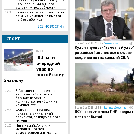
финансовую катастрофу при
невыполнении одного
условия – подробности
Владимир Путин предложил
19:43
важные изменения выплат
по безработице
ВСЕ НОВОСТИ »
СПОРТ
8 сентября 2018, 20:29 —
Экономика
Кудрин предрек "заметный удар"
07:00
российской экономике в случае
IBU нанес
введения новых санкций США
очередной
удар по
российскому
биатлону
В Афганистане смертник
06:00
взорвал себя в толпе
борцов: известно
количество погибших на
чемпионате
8 сентября 2018, 18:58 —
Военное обозрение
Фигуристка Трусова
22:58
ВСУ накрыли огнем ЛНР: кадры с
показала уникальный
места событий
результат, заткнув за пояс
мужчин
Лига наций. Англия -
21:00
Испания. Прямая
видеотрансляция матча