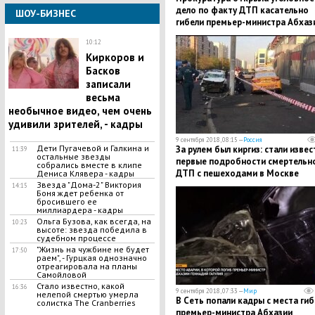
дело по факту ДТП касательно
ШОУ-БИЗНЕС
гибели премьер-министра Абхаз
10:12
​Киркоров и
Басков
записали
весьма
необычное видео, чем очень
удивили зрителей, - кадры
9 сентября 2018, 08:15 —
Россия
​Дети Пугачевой и Галкина и
За рулем был киргиз: стали изве
11:39
остальные звезды
первые подробности смертельн
собрались вместе в клипе
ДТП с пешеходами в Москве
Дениса Клявера - кадры
​Звезда "Дома-2" Виктория
14:15
Боня ждет ребенка от
бросившего ее
миллиардера - кадры
Ольга Бузова, как всегда, на
10:23
высоте: звезда победила в
судебном процессе
"Жизнь на чужбине не будет
17:50
раем", - Гурцкая однозначно
отреагировала на планы
Самойловой
​Стало известно, какой
16:36
9 сентября 2018, 07:33 —
Мир
нелепой смертью умерла
В Сеть попали кадры с места гиб
солистка The Cranberries
премьер-министра Абхазии