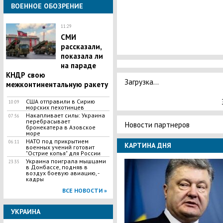
ВОЕННОЕ ОБОЗРЕНИЕ
11:29
СМИ
рассказали,
показала ли
на параде
КНДР свою
Загрузка...
межконтинентальную ракету
США отправили в Сирию
10:09
морских пехотинцев
​Накапливает силы: Украина
07:56
перебрасывает
Новости партнеров
бронекатера в Азовское
море
НАТО под прикрытием
06:11
КАРТИНА ДНЯ
военных учений готовит
"Острие копья" для России
Украина поиграла мышцами
23:35
в Донбассе, подняв в
воздух боевую авиацию, -
кадры
ВСЕ НОВОСТИ »
УКРАИНА