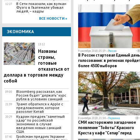
подробности
В Сети показали, как вулкан
12:27
Фуэго в Гватемале убивал
людей, – кадры
ВСЕ НОВОСТИ »
ЭКОНОМИКА
13:12
Названы
9 сентября 2018, 05:19 —
Россия
В России стартовал Единый день
страны,
голосования: в регионах пройде
готовые
более 4500 выборов
отказаться от
доллара в торговле между
собой
Bloomberg рассказал, как
09:00
Россия будет "держать" курс
рубля в условиях санкций
Трамп обратился к Apple с
21:39
предложением, которое
разозлит Китай
Кудрин предрек "заметный
20:29
8 сентября 2018, 21:34 —
Украина
удар" по российской
СМИ насторожило загадочное
экономике в случае
появление "Тойоты" Красного
введения новых санкций
США
Креста у кафе "Сепар" перед
Гройсман предрек Украине
07:40
убийством Захарченко