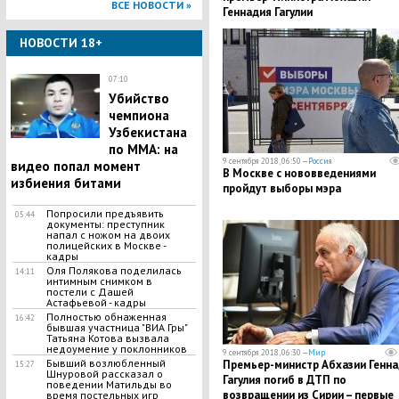
ВСЕ НОВОСТИ »
Геннадия Гагулии
НОВОСТИ 18+
07:10
Убийство
чемпиона
Узбекистана
по MMA: на
9 сентября 2018, 06:50 —
Россия
видео попал момент
В Москве с нововведениями
избиения битами
пройдут выборы мэра
Попросили предъявить
05:44
документы: преступник
напал с ножом на двоих
полицейских в Москве -
кадры
Оля Полякова поделилась
14:11
интимным снимком в
постели с Дашей
Астафьевой - кадры
Полностью обнаженная
16:42
бывшая участница "ВИА Гры"
Татьяна Котова вызвала
недоумение у поклонников
9 сентября 2018, 06:30 —
Мир
Бывший возлюбленный
Премьер-министр Абхазии Генна
15:27
Шнуровой рассказал о
Гагулия погиб в ДТП по
поведении Матильды во
возвращении из Сирии – первые
время постельных игр