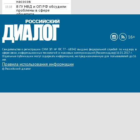
насосов
В ГУ МВД и ОП РФ обсудили
15:18
проблемы в сфере
общепита
ВСЕ НОВОСТИ »
16+
Свидетельство о регистрации СМИ ЭЛ № ФС 77 - 68342 выдано федеральной службой по надзору в
сфере связи, информационных технологий и массовых коммуникаций (Роскомнадзор) 16.01.2017 г.
Отдельные публикации могут содержать информацию, не предназначенную для пользователей до 16
лет.
Правила использования информации
©
Российский диалог