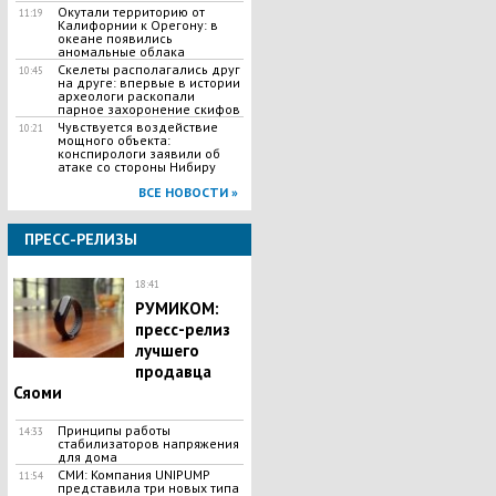
Окутали территорию от
11:19
Калифорнии к Орегону: в
океане появились
аномальные облака
Скелеты располагались друг
10:45
на друге: впервые в истории
археологи раскопали
парное захоронение скифов
Чувствуется воздействие
10:21
мощного объекта:
конспирологи заявили об
атаке со стороны Нибиру
ВСЕ НОВОСТИ »
ПРЕСС-РЕЛИЗЫ
18:41
РУМИКОМ:
пресс-релиз
лучшего
продавца
Сяоми
Принципы работы
14:33
стабилизаторов напряжения
для дома
СМИ: Компания UNIPUMP
11:54
представила три новых типа