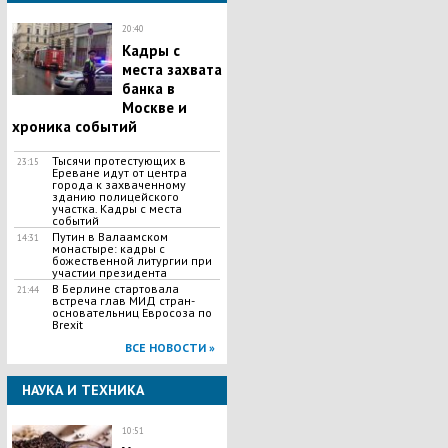
20:40
Кадры с
места захвата
банка в
Москве и
хроника событий
Тысячи протестующих в
23:15
Ереване идут от центра
города к захваченному
зданию полицейского
участка. Кадры с места
событий
Путин в Валаамском
14:31
монастыре: кадры с
божественной литургии при
участии президента
В Берлине стартовала
21:44
встреча глав МИД стран-
основательниц Евросоза по
Brexit
ВСЕ НОВОСТИ »
НАУКА И ТЕХНИКА
10:51