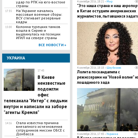
4 сентября 2016, 18:21 —
Мир
удар по РПК на юго-востоке
"Это наша страна и наш аэропорт
страны
в Китае остудили американских
На Украине начались
17:35
массовые военные сборы:
журналистов, пытавшихся задат
ВСУ стягивает резервные
вопросы Обаме
кадры
Колонна турецких танков
15:00
вошла в Сирию и
выдвинулась на позиции
ИГИЛ на севере страны
ВСЕ НОВОСТИ »
УКРАИНА
4 сентября 2016, 18:18 —
Шоу-бизнес
17:43
Лолита поскандалила с
В Киеве
режиссерами на "Новой волне" и
лошадиного зада
неизвестные
подожгли
офис
телеканала "Интер" с людьми
внутри и написали на заборе
"агенты Кремля"
Стала известна причина
14:16
внезапного исчезновения
сотрудников миссии ОБСЕ с
Донбасса
4 сентября 2016, 17:43 —
Украина