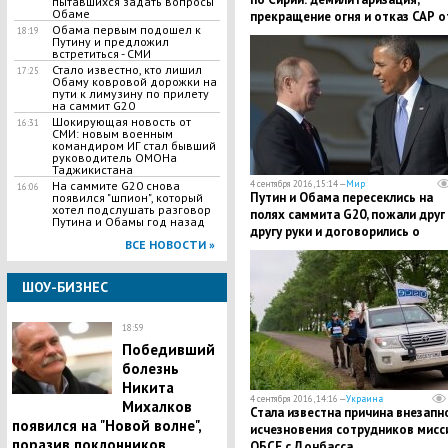
пытавшихся задать вопросы
Обаме
прекращение огня и отказ САР о
Обама первым подошел к
использования авиации - СМИ
18:19
Путину и предложил
встретиться - СМИ
Стало известно, кто лишил
17:25
Обаму ковровой дорожки на
пути к лимузину по прилету
на саммит G20
Шокирующая новость от
16:31
СМИ: новым военным
командиром ИГ стал бывший
руководитель ОМОНа
Таджикистана
4 сентября 2016, 15:14 —
Мир
На саммите G20 снова
16:06
Путин и Обама пересеклись на
появился "шпион", который
хотел подслушать разговор
полях саммита G20, пожали друг
Путина и Обамы год назад
другу руки и договорились о
ВСЕ НОВОСТИ »
встрече
ШОУ-БИЗНЕС
18:59
Победивший
болезнь
Никита
4 сентября 2016, 14:16 —
Украина
Михалков
Стала известна причина внезапн
появился на "Новой волне",
исчезновения сотрудников мисс
поразив поклонников
ОБСЕ с Донбасса