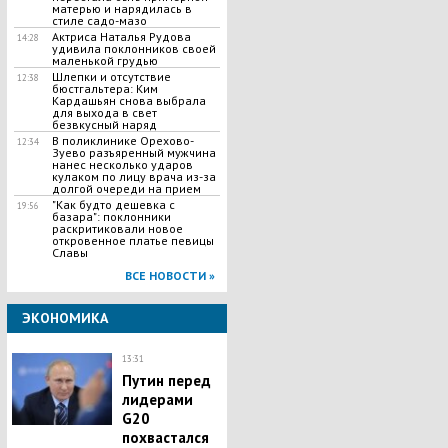
матерью и нарядилась в
стиле садо-мазо
Актриса Наталья Рудова
14:28
удивила поклонников своей
маленькой грудью
Шлепки и отсутствие
12:38
бюстгальтера: Ким
Кардашьян снова выбрала
для выхода в свет
безвкусный наряд
В поликлинике Орехово-
12:34
Зуево разъяренный мужчина
нанес несколько ударов
кулаком по лицу врача из-за
долгой очереди на прием
"Как будто дешевка с
19:56
базара": поклонники
раскритиковали новое
откровенное платье певицы
Славы
ВСЕ НОВОСТИ »
ЭКОНОМИКА
13:31
Путин перед
лидерами
G20
похвастался