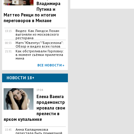
Владимира
Путина и
Маттео Ренци по итогам
переговоров в Милане
Видео: Как Линдси Лохан
13:13
выгоняли из московского
ресторана
Матч "Ювентус"-"Барселона":
00:53
Обзор и видео всех голов
Как обстреливали Горловку:
21:51
в момент съёмки прилетела
мина
ВСЕ НОВОСТИ »
НОВОСТИ 18+
19:04
Елена Ваенга
продемонстр
ировала свои
прелести в
ярком купальнике
Анна Калашникова
15:45
перестала быть примерной