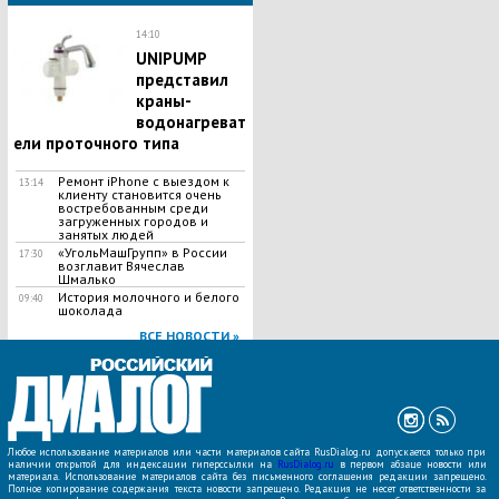
14:10
UNIPUMP
представил
краны-
водонагреват
ели проточного типа
Ремонт iPhone с выездом к
13:14
клиенту становится очень
востребованным среди
загруженных городов и
занятых людей
«УгольМашГрупп» в России
17:30
возглавит Вячеслав
Шмалько
История молочного и белого
09:40
шоколада
ВСЕ НОВОСТИ »
Любое использование материалов или части материалов сайта RusDialog.ru допускается только при
наличии открытой для индексации гиперссылки на
RusDialog.ru
в первом абзаце новости или
материала. Использование материалов сайта без письменного соглашения редакции запрещено.
Полное копирование содержания текста новости запрещено. Редакция не несет ответственности за