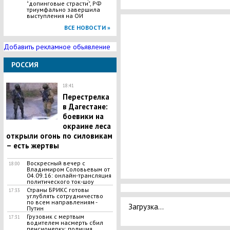
"допинговые страсти", РФ
триумфально завершила
выступления на ОИ
ВСЕ НОВОСТИ »
Добавить рекламное обьявление
РОССИЯ
18:41
Перестрелка
в Дагестане:
боевики на
окраине леса
открыли огонь по силовикам
– есть жертвы
Воскресный вечер с
18:00
Владимиром Соловьевым от
04.09.16: онлайн-трансляция
политического ток-шоу
Страны БРИКС готовы
17:33
углублять сотрудничество
по всем направлениям -
Загрузка...
Путин
Грузовик с мертвым
17:31
водителем насмерть сбил
пенсионерку: полиция