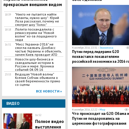
прекрасным внешним видом
"Никто не пытается найти
18:39
таланты, нужно шоу": Юрий
Лоза рассказал, почему не
смотрит шоу "Голос"
Лолита поскандалила с
18:18
режиссерами на "Новой
волне" из-за лошадиного
зада
"Мисс Украина-2016" не
16:51
смогла назвать Донбасс
4 сентября 2016, 13:31 —
Экономика
частью Украины и объяснить,
Путин перед лидерами G20
зачем Киев проводит АТО
похвастался показателями
Новости шоу-бизнеса и
09:00
российской экономики за 2016 г
скандальные истории в
России и мире. Хроника
событий 04.09.16
Ведущая "Новой волны"
23:53
Ксения Собчак объявила о
своей беременности прямо
со сцены
ВСЕ НОВОСТИ »
ВИДЕО
4 сентября 2016, 12:22 —
Мир
Что происходит на G20: Обама и
16:52
Путин не поздоровались на
Полное видео
церемонии фотографирования
выступления