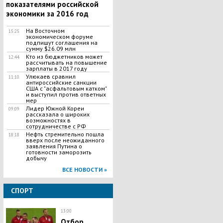
показателями российской
экономики за 2016 год
На Восточном
15:25
экономическом форуме
подпишут соглашения на
сумму $26.09 млн
Кто из бюджетников может
12:44
рассчитывать на повышение
зарплаты в 2017 году
Улюкаев сравнил
11:10
антироссийские санкции
США с "асфальтовым катком"
и выступил против ответных
мер
Лидер Южной Кореи
09:09
рассказала о широких
возможностях в
сотрудничестве с РФ
Нефть стремительно пошла
18:18
вверх после неожиданного
заявления Путина о
готовности заморозить
добычу
ВСЕ НОВОСТИ »
СПОРТ
13:00
Отбор