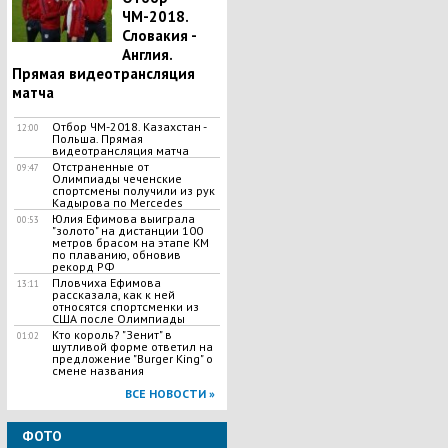
ЧМ-2018.
Словакия -
Англия.
Прямая видеотрансляция
матча
Отбор ЧМ-2018. Казахстан -
12:00
Польша. Прямая
видеотрансляция матча
Отстраненные от
09:47
Олимпиады чеченские
спортсмены получили из рук
Кадырова по Mercedes
Юлия Ефимова выиграла
00:53
"золото" на дистанции 100
метров брасом на этапе КМ
по плаванию, обновив
рекорд РФ
Пловчиха Ефимова
13:11
рассказала, как к ней
относятся спортсменки из
США после Олимпиады
Кто король? "Зенит" в
01:02
шутливой форме ответил на
предложение "Burger King" о
смене названия
ВСЕ НОВОСТИ »
ФОТО