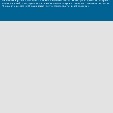
достоверность фактов, присланных нашими читателями. Редакция выборочно публикует материалы
наших читателей, предупреждая, что мнения авторов могут не совпадать с мнением редакции.
Мнение журналистов RusDialog.ru также может не совпадать с позицией редакции.