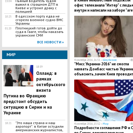
В Киеве неизвестные подожгли
Пьяный водитель чудом
13:04
выжил в страшном ДТП в
офис телеканала "Интер" с людь
Киеве и устроил драку с
внутри и написали на заборе "аг
полицией
Кремля"
В одесском порту едва не
10:25
сгорело военное судно ВМС
Украины
Плотницкий готов дойти до
01:20
суда в Гааге, чтобы наказать
украинские СМИ
ВСЕ НОВОСТИ »
МИР
4 сентября 2016, 16:51 —
Шоу-бизнес
"Мисс Украина-2016" не смогла
18:59
назвать Донбасс частью Украин
Олланд: в
объяснить, зачем Киев проводи
рамках
АТО
октябрьского
визита
Путина во Францию
предстоит обсудить
ситуацию в Сирии и на
Украине
"Это наша страна и наш
18:21
4 сентября 2016, 15:52 —
Мир
аэропорт": в Китае остудили
Подробности соглашения РФ и 
американских журналистов,
по Сирии: демилитаризация,