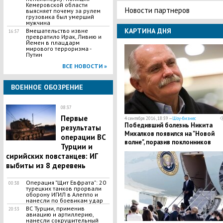
Кемеровской области
Новости партнеров
выясняет почему за рулем
грузовика был умерший
мужчина
КАРТИНА ДНЯ
Вмешательство извне
16:57
превратило Ирак, Ливию и
Йемен в плацдарм
мирового терроризма -
Путин
ВСЕ НОВОСТИ »
ВОЕННОЕ ОБОЗРЕНИЕ
08:37
Первые
4 сентября 2016, 18:59 —
Шоу-бизнес
Победивший болезнь Никита
результаты
Михалков появился на "Новой
операции ВС
волне", поразив поклонников
Турции и
прекрасным внешним видом
сирийских повстанцев: ИГ
выбиты из 8 деревень
Операция "Щит Евфрата": 20
00:38
турецких танков прорвали
оборону ИГИЛ в Алеппо и
нанесли по боевикам удар
ВС Турции, применив
20:53
авиацию и артиллерию,
нанесли сокрушительный