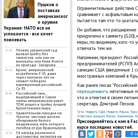
Пушков о
Ограничительные действия 
поставках
сравнивает с асфальтовым ка
американског
пытается там что-то укатать"
о оружия
Украине: НАТО все не
Он добавил, что расширение
успокоится - все хочет
приурочено к саммиту (G20),
повоевать
меры, по-видимому, кого-то 
отвечать тем же.
Почему украинский суд
17:20
вызвал Шойгу без
Напомним, президент Россий
танкистов: или они не
виноваты, или Киев боится
предпринимателей (РСПП) Ал
их приезда - Захарова
санкции США (введенные 1 с
Бронк: американский
09:34
истребитель F-35 даже
иностранных компаний в Кры
через миллион лет не
сможет победить
Как ранее писал "Российский
маневренный российский
Су-35
переоценивать
негативные п
Российский танк,
09:40
что и отметил в своем пятни
выдержавший в Сирии
залпы американских ракет
секретарь Дмитрий Песков.
TOW, вошел в тройку лучшей
бронетехники мира
Теги:
Новости США
,
Новости России
,
Поли
​Удивительная находка на
19:30
Ответные санкции России
,
Экономика
,
Но
Чукотке: местные жители
обнаружили белого
Присоединяйтесь к нам в Face
медвежонка, мать которого
курсе последних новостей.
погибла от рук браконьеров
56 наград различного
В з
21:34
достоинства: несмотря на