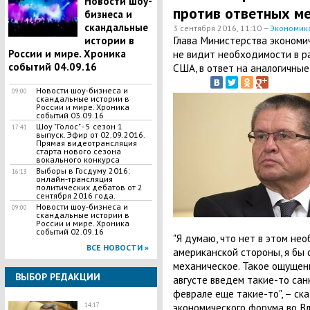
Новости шоу-
против ответных м
бизнеса и
скандальные
3 сентября 2016, 11:10 —
Экономик
Глава Министерства экономи
истории в
России и мире. Хроника
не видит необходимости в р
событий 04.09.16
США, в ответ на аналогичные
Новости шоу-бизнеса и
09:00
скандальные истории в
России и мире. Хроника
событий 03.09.16
Шоу "Голос" - 5 сезон 1
17:41
выпуск. Эфир от 02.09.2016.
Прямая видеотрансляция
старта нового сезона
вокального конкурса
Выборы в Госдуму 2016:
16:13
онлайн-трансляция
политических дебатов от 2
сентября 2016 года.
Новости шоу-бизнеса и
09:00
скандальные истории в
России и мире. Хроника
событий 02.09.16
"Я думаю, что нет в этом не
ВСЕ НОВОСТИ »
американской стороны, я бы с
механическое. Такое ощущение
ВЫБОР РЕДАКЦИИ
августе введем такие-то сан
феврале еще такие-то", – ск
экономического форума во В
14:17