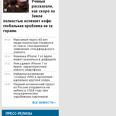
Ученые
рассказали,
как скоро на
Земле
полностью исчезнет кофе:
глобальная проблема не за
горами
Максимум через 40 лет
09:54
люди полностью откажутся
от секса: сенсационное
заявление стэндфордского
ученого
Новинка iPhone 7 от Apple
18:14
может оказаться в дефиците
Чем удивит iPhone 7 от
17:13
Apple: характеристики
нового смартфона
Найдена возможная
13:51
"стоянка" НЛО в Аргентине -
идеально круглое озеро
Первый космический турист
13:00
из России отправится на
орбиту в 2018 году при
посредничестве
зарубежных партнеров
ВСЕ НОВОСТИ »
ПРЕСС-РЕЛИЗЫ