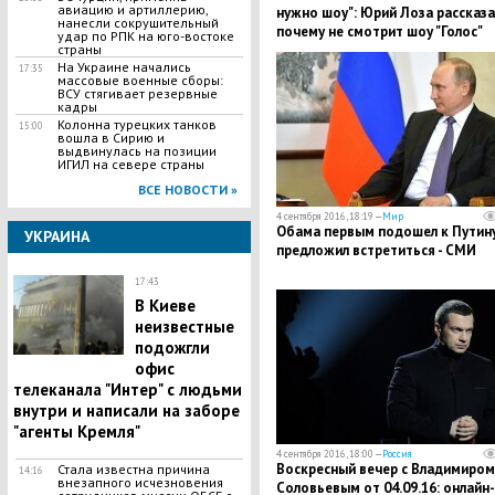
авиацию и артиллерию,
нужно шоу": Юрий Лоза рассказа
нанесли сокрушительный
почему не смотрит шоу "Голос"
удар по РПК на юго-востоке
страны
На Украине начались
17:35
массовые военные сборы:
ВСУ стягивает резервные
кадры
Колонна турецких танков
15:00
вошла в Сирию и
выдвинулась на позиции
ИГИЛ на севере страны
ВСЕ НОВОСТИ »
4 сентября 2016, 18:19 —
Мир
Обама первым подошел к Путину
УКРАИНА
предложил встретиться - СМИ
17:43
В Киеве
неизвестные
подожгли
офис
телеканала "Интер" с людьми
внутри и написали на заборе
"агенты Кремля"
4 сентября 2016, 18:00 —
Россия
Воскресный вечер с Владимиром
Стала известна причина
14:16
внезапного исчезновения
Соловьевым от 04.09.16: онлайн-