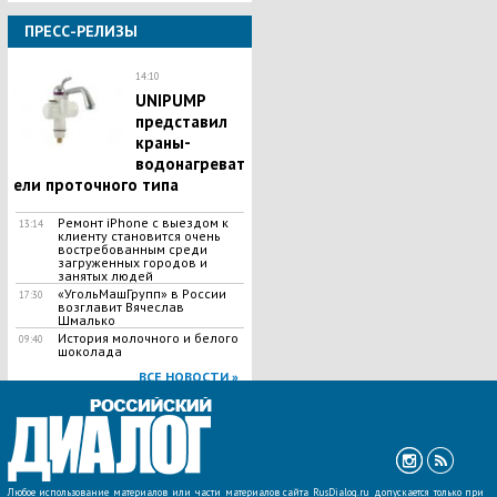
ПРЕСС-РЕЛИЗЫ
14:10
UNIPUMP
представил
краны-
водонагреват
ели проточного типа
Ремонт iPhone с выездом к
13:14
клиенту становится очень
востребованным среди
загруженных городов и
занятых людей
«УгольМашГрупп» в России
17:30
возглавит Вячеслав
Шмалько
История молочного и белого
09:40
шоколада
ВСЕ НОВОСТИ »
Любое использование материалов или части материалов сайта RusDialog.ru допускается только при