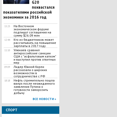
G20
похвастался
показателями российской
экономики за 2016 год
На Восточном
15:25
экономическом форуме
подпишут соглашения на
сумму $26.09 млн
Кто из бюджетников может
12:44
рассчитывать на повышение
зарплаты в 2017 году
Улюкаев сравнил
11:10
антироссийские санкции
США с "асфальтовым катком"
и выступил против ответных
мер
Лидер Южной Кореи
09:09
рассказала о широких
возможностях в
сотрудничестве с РФ
Нефть стремительно пошла
18:18
вверх после неожиданного
заявления Путина о
готовности заморозить
добычу
ВСЕ НОВОСТИ »
СПОРТ