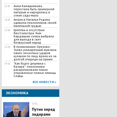
Анна Калашникова
15:45
перестала быть примерной
матерью и нарядилась в
стиле садо-мазо
Актриса Наталья Рудова
14:28
удивила поклонников своей
маленькой грудью
Шлепки и отсутствие
12:38
бюстгальтера: Ким
Кардашьян снова выбрала
для выхода в свет
безвкусный наряд
В поликлинике Орехово-
12:34
Зуево разъяренный мужчина
нанес несколько ударов
кулаком по лицу врача из-за
долгой очереди на прием
"Как будто дешевка с
19:56
базара": поклонники
раскритиковали новое
откровенное платье певицы
Славы
ВСЕ НОВОСТИ »
ЭКОНОМИКА
13:31
Путин перед
лидерами