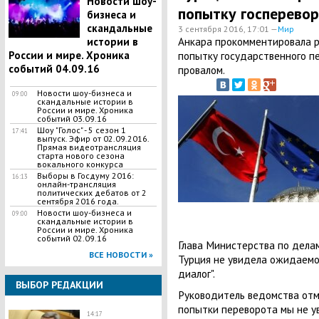
Новости шоу-
попытку госперевор
бизнеса и
скандальные
3 сентября 2016, 17:01 —
Мир
​Анкара прокомментировала 
истории в
России и мире. Хроника
попытку государственного п
событий 04.09.16
провалом.
Новости шоу-бизнеса и
09:00
скандальные истории в
России и мире. Хроника
событий 03.09.16
Шоу "Голос" - 5 сезон 1
17:41
выпуск. Эфир от 02.09.2016.
Прямая видеотрансляция
старта нового сезона
вокального конкурса
Выборы в Госдуму 2016:
16:13
онлайн-трансляция
политических дебатов от 2
сентября 2016 года.
Новости шоу-бизнеса и
09:00
скандальные истории в
России и мире. Хроника
событий 02.09.16
Глава Министерства по делам
ВСЕ НОВОСТИ »
Турция не увидела ожидаемо
диалог".
ВЫБОР РЕДАКЦИИ
Руководитель ведомства отме
попытки переворота мы не ув
14:17