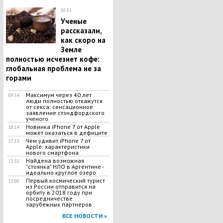
10:51
Ученые
рассказали,
как скоро на
Земле
полностью исчезнет кофе:
глобальная проблема не за
горами
Максимум через 40 лет
09:54
люди полностью откажутся
от секса: сенсационное
заявление стэндфордского
ученого
Новинка iPhone 7 от Apple
18:14
может оказаться в дефиците
Чем удивит iPhone 7 от
17:13
Apple: характеристики
нового смартфона
Найдена возможная
13:51
"стоянка" НЛО в Аргентине -
идеально круглое озеро
Первый космический турист
13:00
из России отправится на
орбиту в 2018 году при
посредничестве
зарубежных партнеров
ВСЕ НОВОСТИ »