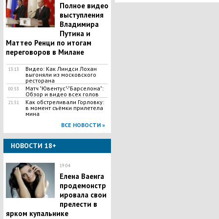
Полное видео
выступления
Владимира
Путина и
Маттео Ренци по итогам
переговоров в Милане
Видео: Как Линдси Лохан
13:13
выгоняли из московского
ресторана
Матч "Ювентус"-"Барселона":
00:53
Обзор и видео всех голов
Как обстреливали Горловку:
21:51
в момент съёмки прилетела
мина
ВСЕ НОВОСТИ »
НОВОСТИ 18+
19:04
Елена Ваенга
продемонстр
ировала свои
прелести в
ярком купальнике