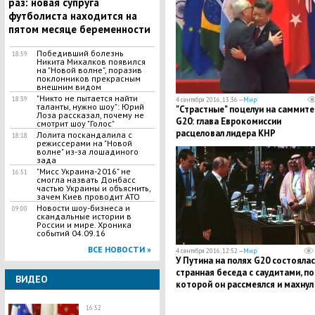
раз: новая супруга
футболиста находится на
пятом месяце беременности
Победивший болезнь
18:59
Никита Михалков появился
на "Новой волне", поразив
поклонников прекрасным
внешним видом
"Никто не пытается найти
18:39
4 сентября 2016, 13:36 —
Мир
таланты, нужно шоу": Юрий
"Страстные" поцелуи на саммите
Лоза рассказал, почему не
G20: глава Еврокомиссии
смотрит шоу "Голос"
расцеловал лидера КНР
Лолита поскандалила с
18:18
режиссерами на "Новой
волне" из-за лошадиного
зада
"Мисс Украина-2016" не
16:51
смогла назвать Донбасс
частью Украины и объяснить,
зачем Киев проводит АТО
Новости шоу-бизнеса и
09:00
скандальные истории в
России и мире. Хроника
событий 04.09.16
ВСЕ НОВОСТИ »
4 сентября 2016, 12:52 —
Мир
У Путина на полях G20 состояла
странная беседа с саудитами, по
ВИДЕО
которой он рассмеялся и махнул
рукой
16:52