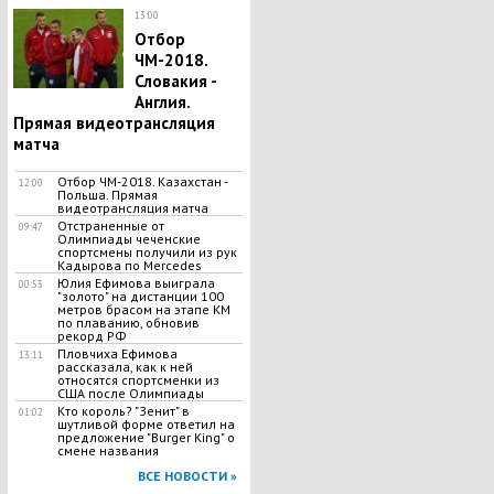
13:00
Отбор
ЧМ-2018.
Словакия -
Англия.
Прямая видеотрансляция
матча
Отбор ЧМ-2018. Казахстан -
12:00
Польша. Прямая
видеотрансляция матча
Отстраненные от
09:47
Олимпиады чеченские
спортсмены получили из рук
Кадырова по Mercedes
Юлия Ефимова выиграла
00:53
"золото" на дистанции 100
метров брасом на этапе КМ
по плаванию, обновив
рекорд РФ
Пловчиха Ефимова
13:11
рассказала, как к ней
относятся спортсменки из
США после Олимпиады
Кто король? "Зенит" в
01:02
шутливой форме ответил на
предложение "Burger King" о
смене названия
ВСЕ НОВОСТИ »