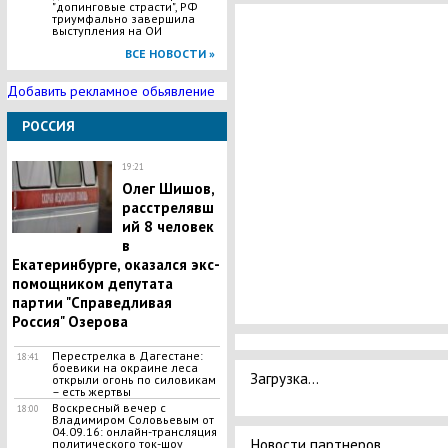
"допинговые страсти", РФ
триумфально завершила
выступления на ОИ
ВСЕ НОВОСТИ »
Добавить рекламное обьявление
РОССИЯ
19:21
Олег Шишов,
расстрелявш
ий 8 человек
в
Екатеринбурге, оказался экс-
помощником депутата
партии "Справедливая
Россия" Озерова
Перестрелка в Дагестане:
18:41
боевики на окраине леса
Загрузка...
открыли огонь по силовикам
– есть жертвы
Воскресный вечер с
18:00
Владимиром Соловьевым от
04.09.16: онлайн-трансляция
Новости партнеров
политического ток-шоу