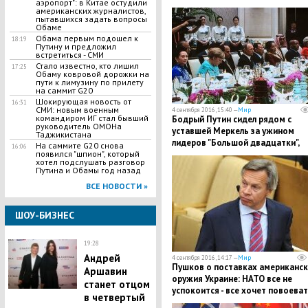
аэропорт": в Китае остудили
американских журналистов,
пытавшихся задать вопросы
Обаме
Обама первым подошел к
18:19
Путину и предложил
встретиться - СМИ
Стало известно, кто лишил
17:25
Обаму ковровой дорожки на
пути к лимузину по прилету
на саммит G20
Шокирующая новость от
16:31
СМИ: новым военным
4 сентября 2016, 15:40 —
Мир
командиром ИГ стал бывший
Бодрый Путин сидел рядом с
руководитель ОМОНа
уставшей Меркель за ужином
Таджикистана
лидеров "Большой двадцатки",
На саммите G20 снова
16:06
Обама оказался поодаль
появился "шпион", который
хотел подслушать разговор
Путина и Обамы год назад
ВСЕ НОВОСТИ »
ШОУ-БИЗНЕС
19:28
Андрей
4 сентября 2016, 14:17 —
Мир
Пушков о поставках американск
Аршавин
оружия Украине: НАТО все не
станет отцом
успокоится - все хочет повоева
в четвертый