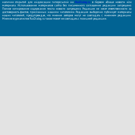
наличии открытой для индексации гиперссылки на
RusDialog.ru
в первом абзаце новости или
материала. Использование материалов сайта без письменного соглашения редакции запрещено.
Полное копирование содержания текста новости запрещено. Редакция не несет ответственности за
достоверность фактов, присланных нашими читателями. Редакция выборочно публикует материалы
наших читателей, предупреждая, что мнения авторов могут не совпадать с мнением редакции.
Мнение журналистов RusDialog.ru также может не совпадать с позицией редакции.