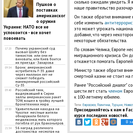
сколько ожидали увидеть. Я 
Пушков о
наше правительство разочаро
поставках
американског
Он также обратил внимание н
о оружия
себе изменить
антитеррорис
Украине: НАТО все не
это может угрожать национа
успокоится - все хочет
добавил, что через некоторо
повоевать
некоторые обязательства.
Почему украинский суд
По словам Челика, Европе н
17:20
вызвал Шойгу без
миграционного кризиса. Он д
танкистов: или они не
виноваты, или Киев боится
откажется помогать Европей
их приезда - Захарова
Бронк: американский
09:34
Министр также обратил вним
истребитель F-35 даже
через миллион лет не
смертной казни не стоит на 
сможет победить
маневренный российский
Ранее "Российский диалог" с
Су-35
Российский танк,
шести лет стать
членом
Евро
09:40
выдержавший в Сирии
к 100-летнему юбилею.
залпы американских ракет
TOW, вошел в тройку лучшей
бронетехники мира
Теги:
Евросоюз
,
Политика
,
Турция
,
Новос
​Удивительная находка на
Присоединяйтесь к нам в Face
19:30
Чукотке: местные жители
курсе последних новостей.
обнаружили белого
медвежонка, мать которого
В з
погибла от рук браконьеров
56 наград различного
21:34
достоинства: несмотря на