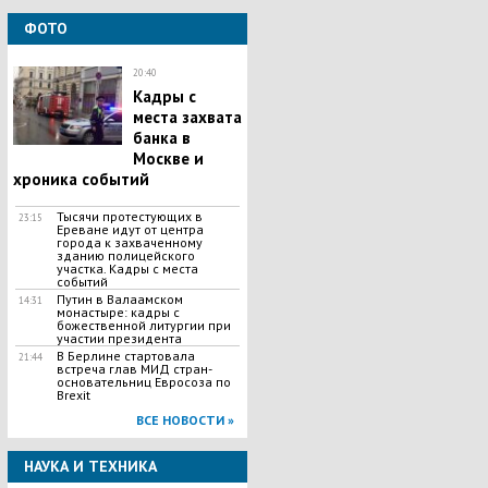
ФОТО
20:40
Кадры с
места захвата
банка в
Москве и
хроника событий
Тысячи протестующих в
23:15
Ереване идут от центра
города к захваченному
зданию полицейского
участка. Кадры с места
событий
Путин в Валаамском
14:31
монастыре: кадры с
божественной литургии при
участии президента
В Берлине стартовала
21:44
встреча глав МИД стран-
основательниц Евросоза по
Brexit
ВСЕ НОВОСТИ »
НАУКА И ТЕХНИКА