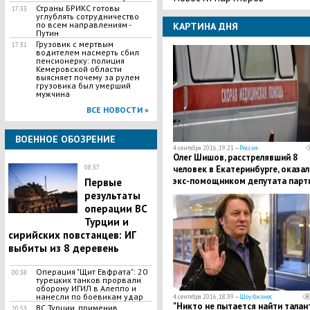
Страны БРИКС готовы
17:33
углублять сотрудничество
по всем направлениям -
КАРТИНА ДНЯ
Путин
Грузовик с мертвым
17:31
водителем насмерть сбил
пенсионерку: полиция
Кемеровской области
выясняет почему за рулем
грузовика был умерший
мужчина
ВСЕ НОВОСТИ »
ВОЕННОЕ ОБОЗРЕНИЕ
4 сентября 2016, 19:21 —
Россия
Олег Шишов, расстрелявший 8
человек в Екатеринбурге, оказал
08:37
экс-помощником депутата парт
Первые
"Справедливая Россия" Озерова
результаты
операции ВС
Турции и
сирийских повстанцев: ИГ
выбиты из 8 деревень
Операция "Щит Евфрата": 20
00:38
турецких танков прорвали
оборону ИГИЛ в Алеппо и
нанесли по боевикам удар
4 сентября 2016, 18:39 —
Шоу-бизнес
"Никто не пытается найти талан
ВС Турции, применив
20:53