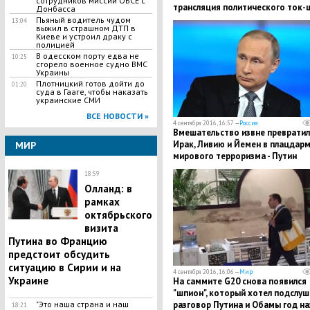
сотрудников миссии ОБСЕ с
трансляция политического ток-
Донбасса
Пьяный водитель чудом
13:04
выжил в страшном ДТП в
Киеве и устроил драку с
полицией
В одесском порту едва не
10:25
сгорело военное судно ВМС
Украины
Плотницкий готов дойти до
01:20
суда в Гааге, чтобы наказать
украинские СМИ
ВСЕ НОВОСТИ »
4 сентября 2016, 16:57 —
Россия
Вмешательство извне преврати
Ирак, Ливию и Йемен в плацдар
МИР
мирового терроризма - Путин
18:59
Олланд: в
рамках
октябрьского
визита
Путина во Францию
предстоит обсудить
ситуацию в Сирии и на
4 сентября 2016, 16:06 —
Мир
Украине
На саммите G20 снова появился
"шпион", который хотел подслуш
разговор Путина и Обамы год на
"Это наша страна и наш
18:21