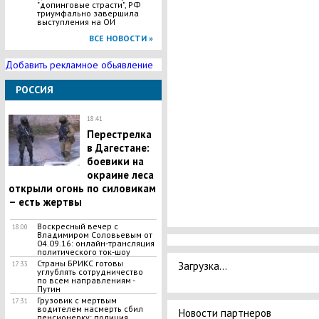
"допинговые страсти", РФ
триумфально завершила
выступления на ОИ
ВСЕ НОВОСТИ »
Добавить рекламное обьявление
РОССИЯ
18:41
Перестрелка
в Дагестане:
боевики на
окраине леса
открыли огонь по силовикам
– есть жертвы
Воскресный вечер с
18:00
Владимиром Соловьевым от
04.09.16: онлайн-трансляция
политического ток-шоу
Страны БРИКС готовы
Загрузка...
17:33
углублять сотрудничество
по всем направлениям -
Путин
Грузовик с мертвым
17:31
водителем насмерть сбил
Новости партнеров
пенсионерку: полиция