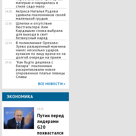
матерью и нарядилась в
стиле садо-мазо
Актриса Наталья Рудова
14:28
удивила поклонников своей
маленькой грудью
Шлепки и отсутствие
12:38
бюстгальтера: Ким
Кардашьян снова выбрала
для выхода в свет
безвкусный наряд
В поликлинике Орехово-
12:34
Зуево разъяренный мужчина
нанес несколько ударов
кулаком по лицу врача из-за
долгой очереди на прием
"Как будто дешевка с
19:56
базара": поклонники
раскритиковали новое
откровенное платье певицы
Славы
ВСЕ НОВОСТИ »
ЭКОНОМИКА
13:31
Путин перед
лидерами
G20
похвастался