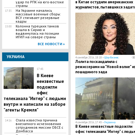
в Китае остудили американских
удар по РПК на юго-востоке
страны
журналистов, пытавшихся задат
На Украине начались
17:35
вопросы Обаме
массовые военные сборы:
ВСУ стягивает резервные
кадры
Колонна турецких танков
15:00
вошла в Сирию и
выдвинулась на позиции
ИГИЛ на севере страны
ВСЕ НОВОСТИ »
УКРАИНА
4 сентября 2016, 18:18 —
Шоу-бизнес
Лолита поскандалила с
режиссерами на "Новой волне" и
17:43
лошадиного зада
В Киеве
неизвестные
подожгли
офис
телеканала "Интер" с людьми
внутри и написали на заборе
"агенты Кремля"
Стала известна причина
14:16
4 сентября 2016, 17:43 —
Украина
внезапного исчезновения
В Киеве неизвестные подожгли
сотрудников миссии ОБСЕ с
Донбасса
офис телеканала "Интер" с людь