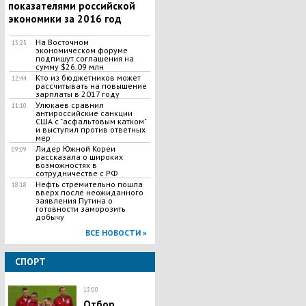
показателями российской
экономики за 2016 год
На Восточном
15:25
экономическом форуме
подпишут соглашения на
сумму $26.09 млн
Кто из бюджетников может
12:44
рассчитывать на повышение
зарплаты в 2017 году
Улюкаев сравнил
11:10
антироссийские санкции
США с "асфальтовым катком"
и выступил против ответных
мер
Лидер Южной Кореи
09:09
рассказала о широких
возможностях в
сотрудничестве с РФ
Нефть стремительно пошла
18:18
вверх после неожиданного
заявления Путина о
готовности заморозить
добычу
ВСЕ НОВОСТИ »
СПОРТ
13:00
Отбор