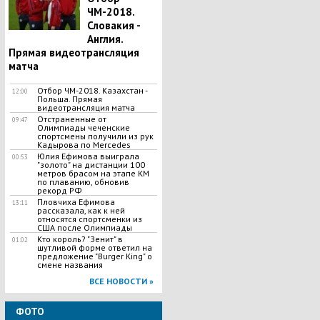
ЧМ-2018.
Словакия -
Англия.
Прямая видеотрансляция
матча
Отбор ЧМ-2018. Казахстан -
12:00
Польша. Прямая
видеотрансляция матча
Отстраненные от
09:47
Олимпиады чеченские
спортсмены получили из рук
Кадырова по Mercedes
Юлия Ефимова выиграла
00:53
"золото" на дистанции 100
метров брасом на этапе КМ
по плаванию, обновив
рекорд РФ
Пловчиха Ефимова
13:11
рассказала, как к ней
относятся спортсменки из
США после Олимпиады
Кто король? "Зенит" в
01:02
шутливой форме ответил на
предложение "Burger King" о
смене названия
ВСЕ НОВОСТИ »
ФОТО