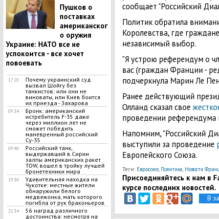
сообщает "Российский Диал
Пушков о
поставках
Политик обратила внимани
американског
Королевства, где граждан
о оружия
независимый выбор.
Украине: НАТО все не
успокоится - все хочет
"Я устрою референдум о чл
повоевать
вас (граждан Франции - ред.
подчеркнула Марин Ле Пен
Почему украинский суд
17:20
вызвал Шойгу без
танкистов: или они не
Ранее действующий прези
виноваты, или Киев боится
их приезда - Захарова
Олланд сказал свое
жесткое
Бронк: американский
09:34
проведении референдума 
истребитель F-35 даже
через миллион лет не
сможет победить
Напомним, "Российский Диа
маневренный российский
Су-35
выступили за проведение
Российский танк,
09:40
Европейского Союза.
выдержавший в Сирии
залпы американских ракет
TOW, вошел в тройку лучшей
Теги:
,
,
Евросоюз
Политика
Новости Фран
бронетехники мира
Присоединяйтесь к нам в Fa
​Удивительная находка на
19:30
Чукотке: местные жители
курсе последних новостей.
обнаружили белого
медвежонка, мать которого
В з
погибла от рук браконьеров
56 наград различного
21:34
достоинства: несмотря на