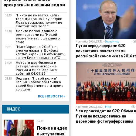
прекрасным внешним видом
"Никто не пытается найти
18:39
таланты, нужно шоу": Юрий
Лоза рассказал, почему не
смотрит шоу "Голос"
Лолита поскандалила с
18:18
режиссерами на "Новой
волне" из-за лошадиного
зада
4 сентября 2016, 13:31 —
Экономика
Путин перед лидерами G20
"Мисс Украина-2016" не
16:51
смогла назвать Донбасс
похвастался показателями
частью Украины и объяснить,
российской экономики за 2016 г
зачем Киев проводит АТО
Новости шоу-бизнеса и
09:00
скандальные истории в
России и мире. Хроника
событий 04.09.16
Ведущая "Новой волны"
23:53
Ксения Собчак объявила о
своей беременности прямо
со сцены
ВСЕ НОВОСТИ »
4 сентября 2016, 12:22 —
Мир
ВИДЕО
Что происходит на G20: Обама и
Путин не поздоровались на
церемонии фотографирования
16:52
Полное видео
выступления