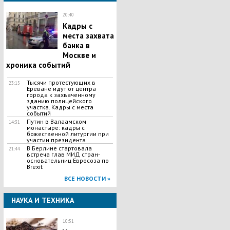
20:40
Кадры с
места захвата
банка в
Москве и
хроника событий
Тысячи протестующих в
23:15
Ереване идут от центра
города к захваченному
зданию полицейского
участка. Кадры с места
событий
Путин в Валаамском
14:31
монастыре: кадры с
божественной литургии при
участии президента
В Берлине стартовала
21:44
встреча глав МИД стран-
основательниц Евросоза по
Brexit
ВСЕ НОВОСТИ »
НАУКА И ТЕХНИКА
10:51