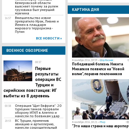
Кемеровской области
выясняет почему за рулем
КАРТИНА ДНЯ
грузовика был умерший
мужчина
Вмешательство извне
16:57
превратило Ирак, Ливию и
Йемен в плацдарм
мирового терроризма -
Путин
ВСЕ НОВОСТИ »
ВОЕННОЕ ОБОЗРЕНИЕ
4 сентября 2016, 18:59 —
Шоу-бизнес
08:37
Победивший болезнь Никита
Первые
Михалков появился на "Новой
результаты
волне", поразив поклонников
прекрасным внешним видом
операции ВС
Турции и
сирийских повстанцев: ИГ
выбиты из 8 деревень
Операция "Щит Евфрата": 20
00:38
турецких танков прорвали
оборону ИГИЛ в Алеппо и
нанесли по боевикам удар
ВС Турции, применив
20:53
4 сентября 2016, 18:21 —
Мир
авиацию и артиллерию,
"Это наша страна и наш аэропорт
нанесли сокрушительный