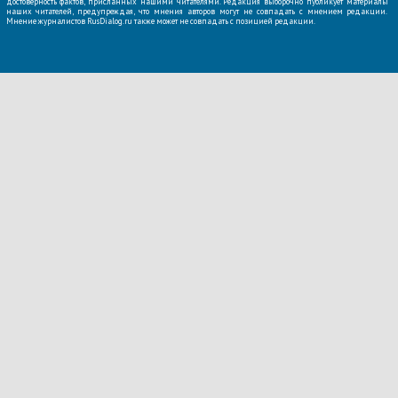
достоверность фактов, присланных нашими читателями. Редакция выборочно публикует материалы
наших читателей, предупреждая, что мнения авторов могут не совпадать с мнением редакции.
Мнение журналистов RusDialog.ru также может не совпадать с позицией редакции.