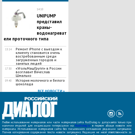
14:10
UNIPUMP
представил
краны-
водонагреват
ели проточного типа
Ремонт iPhone с выездом к
13:14
клиенту становится очень
востребованным среди
загруженных городов и
занятых людей
«УгольМашГрупп» в России
17:30
возглавит Вячеслав
Шмалько
История молочного и белого
09:40
шоколада
ВСЕ НОВОСТИ »
Любое использование материалов или части материалов сайта RusDialog.ru допускается только при
наличии открытой для индексации гиперссылки на
RusDialog.ru
в первом абзаце новости или
материала. Использование материалов сайта без письменного соглашения редакции запрещено.
Полное копирование содержания текста новости запрещено. Редакция не несет ответственности за