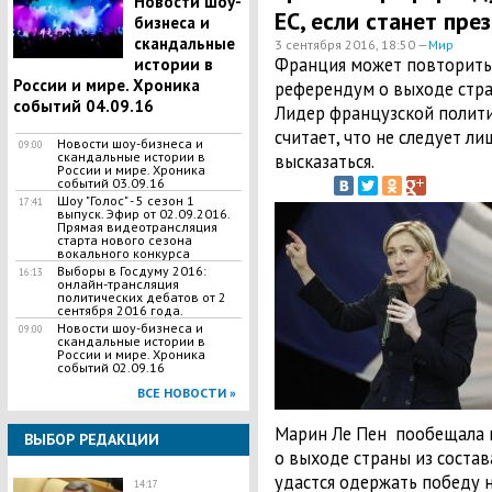
Новости шоу-
ЕС, если станет пре
бизнеса и
скандальные
3 сентября 2016, 18:50 —
Мир
Франция может повторить 
истории в
России и мире. Хроника
референдум о выходе стра
событий 04.09.16
Лидер французской полити
считает, что не следует л
Новости шоу-бизнеса и
09:00
скандальные истории в
высказаться.
России и мире. Хроника
событий 03.09.16
Шоу "Голос" - 5 сезон 1
17:41
выпуск. Эфир от 02.09.2016.
Прямая видеотрансляция
старта нового сезона
вокального конкурса
Выборы в Госдуму 2016:
16:13
онлайн-трансляция
политических дебатов от 2
сентября 2016 года.
Новости шоу-бизнеса и
09:00
скандальные истории в
России и мире. Хроника
событий 02.09.16
ВСЕ НОВОСТИ »
Марин Ле Пен пообещала 
ВЫБОР РЕДАКЦИИ
о выходе страны из состав
удастся одержать победу 
14:17