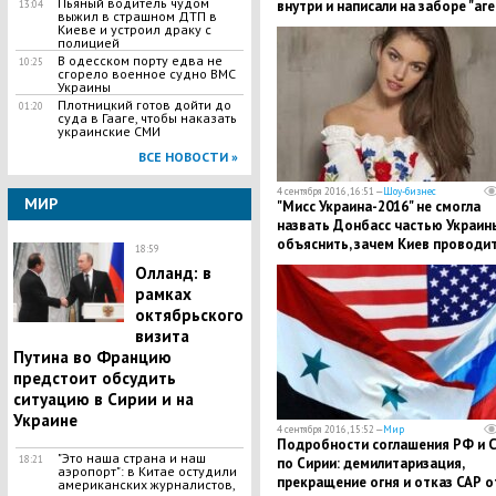
Пьяный водитель чудом
внутри и написали на заборе "аг
13:04
выжил в страшном ДТП в
Кремля"
Киеве и устроил драку с
полицией
В одесском порту едва не
10:25
сгорело военное судно ВМС
Украины
Плотницкий готов дойти до
01:20
суда в Гааге, чтобы наказать
украинские СМИ
ВСЕ НОВОСТИ »
4 сентября 2016, 16:51 —
Шоу-бизнес
МИР
"Мисс Украина-2016" не смогла
назвать Донбасс частью Украин
объяснить, зачем Киев проводи
18:59
АТО
Олланд: в
рамках
октябрьского
визита
Путина во Францию
предстоит обсудить
ситуацию в Сирии и на
Украине
4 сентября 2016, 15:52 —
Мир
Подробности соглашения РФ и 
"Это наша страна и наш
18:21
по Сирии: демилитаризация,
аэропорт": в Китае остудили
прекращение огня и отказ САР о
американских журналистов,