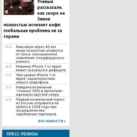
Ученые
рассказали,
как скоро на
Земле
полностью исчезнет кофе:
глобальная проблема не за
горами
Максимум через 40 лет
09:54
люди полностью откажутся
от секса: сенсационное
заявление стэндфордского
ученого
Новинка iPhone 7 от Apple
18:14
может оказаться в дефиците
Чем удивит iPhone 7 от
17:13
Apple: характеристики
нового смартфона
Найдена возможная
13:51
"стоянка" НЛО в Аргентине -
идеально круглое озеро
Первый космический турист
13:00
из России отправится на
орбиту в 2018 году при
посредничестве
зарубежных партнеров
ВСЕ НОВОСТИ »
ПРЕСС-РЕЛИЗЫ