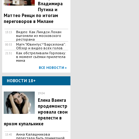
Владимира
Путина и
Маттео Ренци по итогам
переговоров в Милане
Видео: Как Линдси Лохан
13:13
выгоняли из московского
ресторана
Матч "Ювентус"-"Барселона":
00:53
Обзор и видео всех голов
Как обстреливали Горловку:
21:51
в момент съёмки прилетела
мина
ВСЕ НОВОСТИ »
НОВОСТИ 18+
19:04
Елена Ваенга
продемонстр
ировала свои
прелести в
ярком купальнике
Анна Калашникова
15:45
перестала быть примерной