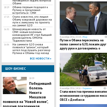
пытавшихся задать вопросы
использования авиации - СМИ
Обаме
Обама первым подошел к
18:19
Путину и предложил
встретиться - СМИ
Стало известно, кто лишил
17:25
Обаму ковровой дорожки на
пути к лимузину по прилету
на саммит G20
Шокирующая новость от
16:31
СМИ: новым военным
командиром ИГ стал бывший
4 сентября 2016, 15:14 —
Мир
руководитель ОМОНа
Путин и Обама пересеклись на
Таджикистана
полях саммита G20, пожали друг
На саммите G20 снова
16:06
появился "шпион", который
другу руки и договорились о
хотел подслушать разговор
встрече
Путина и Обамы год назад
ВСЕ НОВОСТИ »
ШОУ-БИЗНЕС
18:59
Победивший
болезнь
4 сентября 2016, 14:16 —
Украина
Стала известна причина внезапн
Никита
исчезновения сотрудников мисс
Михалков
ОБСЕ с Донбасса
появился на "Новой волне",
поразив поклонников