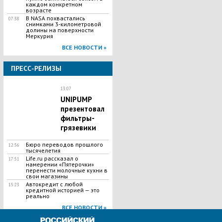
каждом конкретном
возрасте
В NASA похвастались
07:38
снимками 3-километровой
долины на поверхности
Меркурия
ВСЕ НОВОСТИ »
ПРЕСС-РЕЛИЗЫ
13:07
UNIPUMP
презентовал
фильтры-
грязевики
Бюро переводов прошлого
12:56
тысячелетия
Life.ru рассказал о
17:51
намерении «Пятерочки»
перенести молочные кухни в
свои магазины
Автокредит с любой
15:23
кредитной историей — это
реально
ВСЕ НОВОСТИ »