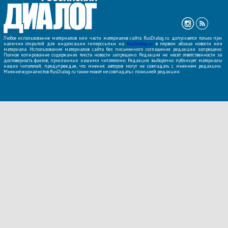
Любое использование материалов или части материалов сайта RusDialog.ru допускается только при
наличии открытой для индексации гиперссылки на
RusDialog.ru
в первом абзаце новости или
материала. Использование материалов сайта без письменного соглашения редакции запрещено.
Полное копирование содержания текста новости запрещено. Редакция не несет ответственности за
достоверность фактов, присланных нашими читателями. Редакция выборочно публикует материалы
наших читателей, предупреждая, что мнения авторов могут не совпадать с мнением редакции.
Мнение журналистов RusDialog.ru также может не совпадать с позицией редакции.