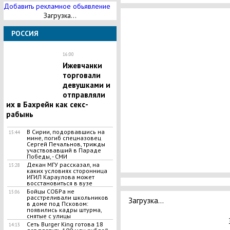
Добавить рекламное обьявление
Загрузка...
РОССИЯ
16:00
Ижевчанки
торговали
девушками и
отправляли
их в Бахрейн как секс-
рабынь
В Сирии, подорвавшись на
15:44
мине, погиб спецназовец
Сергей Печальнов, трижды
участвовавший в Параде
Победы, - СМИ
Декан МГУ рассказал, на
15:28
каких условиях сторонница
ИГИЛ Караулова может
восстановиться в вузе
Бойцы СОБРа не
15:06
расстреливали школьников
Загрузка...
в доме под Псковом:
появились кадры штурма,
снятые с улицы
Сеть Burger King готова 18
14:13