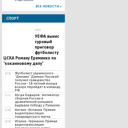
ВСЕ НОВОСТИ »
СПОРТ
14:01
УЕФА вынес
суровый
приговор
футболисту
ЦСКА Роману Еременко по
"кокаиновому делу"
​Футболист украинского
19:16
"Динамо" Даниил Лисовой
получил гражданство
России - 18-летний юноша
вскоре перейдет в команду
РФ
Когда Кадыров - мотиватор:
11:11
сборная России в
драматичной концовке
вырвала победу у Румынии
Англия - Испания. Прямая
21:00
видеотрансляция
товарищеского матча
Италия - Германия. Прямая
20:45
видеотрансляция
товарищеского матча