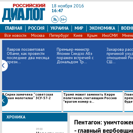
18 ноября 2016
16:47
ГЛАВНАЯ
РОССИЯ
УКРАИНА
МИР
ЭКОНОМИКА
ВОЕН
Все новости
Москва
Петербург
Киев
Крым
ИноСМИ
Мнен
Лавров посоветовал
Премьер-министр
Захарова расс
Обаме, как провести
Японии Синдзо Абэ
причиной уху
последние два месяца
поражен встречей с
отношений Ро
прези...
Дональдом Тр...
СШ...
В Сирии замечена ʺсоветская
Трамп может заменить Керри
Глав
адская молотилкаʺ ЗСУ-57-2
политиком, считающим Россию
през
"врагом номер о...
будет
ХРОНИКА
Пентагон: уничтоже
- главный вербовщи
09:00