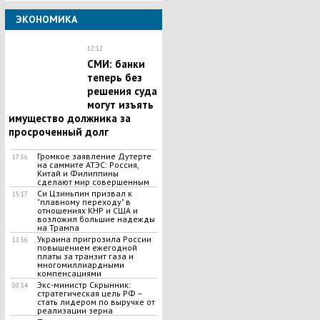
ЭКОНОМИКА
12:12
СМИ: банки
теперь без
решения суда
могут изъять
имущество должника за
просроченный долг
Громкое заявление Дутерте
17:56
на саммите АТЭС: Россия,
Китай и Филиппины
сделают мир совершенным
Си Цзиньпин призвал к
15:17
"плавному переходу" в
отношениях КНР и США и
возложил большие надежды
на Трампа
Украина пригрозила России
11:56
повышением ежегодной
платы за транзит газа и
многомиллиардными
компенсациями
Экс-министр Скрынник:
00:54
стратегическая цель РФ –
стать лидером по выручке от
реализации зерна