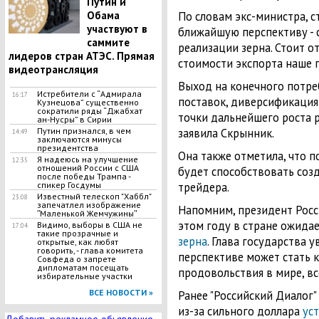
Путин и
По словам экс-министра, с
Обама
участвуют в
ближайшую перспективу - 
саммите
реализации зерна. Стоит о
лидеров стран АТЭС. Прямая
стоимости экспорта наше г
видеотрансляция
Выход на конечного потре
Истребители с “Адмирала
16:17
поставок, диверсификация
Кузнецова” существенно
сократили ряды “Джабхат
точки дальнейшего роста р
ан-Нусры” в Сирии
заявила Скрынник.
Путин признался, в чем
14:49
заключаются минусы
президентства
Она также отметила, что 
Я надеюсь на улучшение
12:35
отношений России с США
будет способствовать соз
после победы Трампа -
трейдера.
спикер Госдумы
Известный телескоп "Хаббл"
23:08
запечатлел изображение
Напомним, президент Росс
ʺМаленькой Жемчужиныʺ
этом году в стране ожида
Видимо, выборы в США не
17:04
такие прозрачные и
зерна
. Глава государства 
открытые, как любят
говорить, - глава комитета
перспективе может стать
Совфеда о запрете
дипломатам посещать
продовольствия в мире, в
избирательные участки
ВСЕ НОВОСТИ »
Ранее "Российский Диалог
из-за сильного доллара
ус