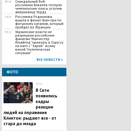
Скандальный бой:
09:42
россиянин Ковалев потерял
чемпионские пояса, уступив
американцу Уорду
Россиянка Родионова
14:36
вышла в финал Гран-при по
фигурному катанию, который
пройдет во Франции
Украинские власти не
00:22
разрешили российским
фанатам "Манчестер
Юнайтед" приехать в Одессу
на матч с "Зарей": всему
виной "политическая
ситуация"
ВСЕ НОВОСТИ »
ФОТО
11:51
В Сети
появились
кадры
реакции
людей на поражение
Клинтон: рыдают все - от
стара до млада