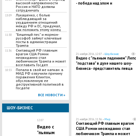
- победа над злом и
высокой напряженности
Россия и НАТО должны
несправедливостью
сотрудничать
Лукашенко, с болью
13:09
наблюдающий за
ухудшением отношений
между РФ и ЕС, придумал,
как положить этому конец
"Бешеный пес" и мормон-
11:38
русофоб займут ключевые
посты в администрации
Трампа
Считающий РФ главным
11:36
врагом США Ромни
21 ноября 2016, 12:07 —
Шоу-бизнес
неожиданно стал
Видео с "пьяным падением" Лепса
любимчиком Трампа и может
"подстава" в духе нашего шоу-
возглавить Госдеп
бизнеса - представитель певца
Попала в свой же капкан: в
10:53
МИД РФ озвучили причину
поражения Клинтон,
обусловленную ее
деструктивной политикой в
Госдепе
ВСЕ НОВОСТИ »
ШОУ-БИЗНЕС
21 ноября 2016, 11:36 —
Мир
12:07
Считающий РФ главным врагом
Видео с
США Ромни неожиданно стал
"пьяным
любимчиком Трампа и может