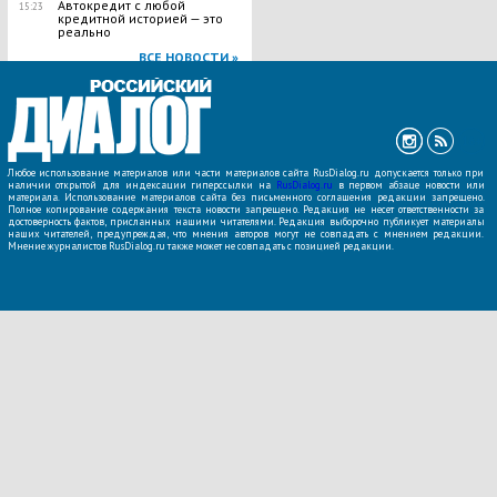
Автокредит с любой
15:23
кредитной историей — это
реально
ВСЕ НОВОСТИ »
Любое использование материалов или части материалов сайта RusDialog.ru допускается только при
наличии открытой для индексации гиперссылки на
RusDialog.ru
в первом абзаце новости или
материала. Использование материалов сайта без письменного соглашения редакции запрещено.
Полное копирование содержания текста новости запрещено. Редакция не несет ответственности за
достоверность фактов, присланных нашими читателями. Редакция выборочно публикует материалы
наших читателей, предупреждая, что мнения авторов могут не совпадать с мнением редакции.
Мнение журналистов RusDialog.ru также может не совпадать с позицией редакции.