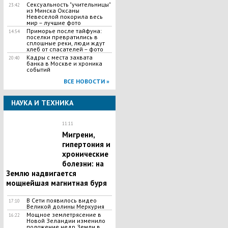
Сексуальность "учительницы"
23:42
из Минска Оксаны
Невеселой покорила весь
мир – лучшие фото
Приморье после тайфуна:
14:54
поселки превратились в
сплошные реки, люди ждут
хлеб от спасателей – фото
Кадры с места захвата
20:40
банка в Москве и хроника
событий
ВСЕ НОВОСТИ »
НАУКА И ТЕХНИКА
11:11
Мигрени,
гипертония и
хронические
болезни: на
Землю надвигается
мощнейшая магнитная буря
В Сети появилось видео
17:10
Великой долины Меркурия
Мощное землетрясение в
16:22
Новой Зеландии изменило
положение недр Земли в