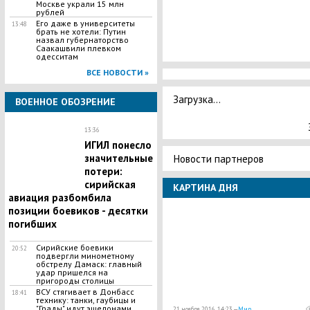
Москве украли 15 млн
рублей
Его даже в университеты
13:48
брать не хотели: Путин
назвал губернаторство
Саакашвили плевком
одесситам
ВСЕ НОВОСТИ »
Загрузка...
ВОЕННОЕ ОБОЗРЕНИЕ
13:36
ИГИЛ понесло
Новости партнеров
значительные
потери:
сирийская
КАРТИНА ДНЯ
авиация разбомбила
позиции боевиков - десятки
погибших
Сирийские боевики
20:52
подвергли минометному
обстрелу Дамаск: главный
удар пришелся на
пригороды столицы
ВСУ стягивает в Донбасс
18:41
технику: танки, гаубицы и
"Грады" идут эшелонами
21 ноября 2016, 14:23 —
Мир