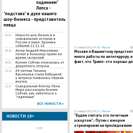
падением"
возглавить Госдеп
Лепса -
"подстава" в духе нашего
шоу-бизнеса - представитель
певца
Новости шоу-бизнеса и
09:00
скандальные истории в
России и мире. Хроника
событий 21.11.16
21 ноября 2016, 09:58 —
Россия
Актер Андрей Мерзликин
Москве и Вашингтону предстоит
08:30
попал в больницу прямо во
много работы по антитеррору, и
время гастролей
факт, что Трамп - это хорошо дл
Ксения Собчак отказалась от
08:00
декретного отпуска
России, - МИД РФ
69-летняя Татьяна
23:18
Васильева стала бабушкой:
у актрисы появилась первая
внучка
Скандальная блогер Лена
22:55
Миро рассказала Ксении
Собчак, как заботиться о
"гаденыше"
ВСЕ НОВОСТИ »
21 ноября 2016, 09:32 —
Россия
"Будем считать это почетным
НОВОСТИ 18+
эскортом", - Путин с юмором
отреагировал на преследование
13:03
спецборта РФ швейцарскими