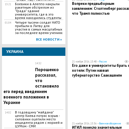
Вопреки предвыборным
Боевики в Алеппо накрыли
13:21
ракетным обстрелом из
заявлениям: Столтенберг рассказ
"Града" здание
что Трамп полностью
университета, где в это
время находились студенты
поддерживает НАТО
Четыре тысячи солдат НАТО
01:04
прибыли в Литву для
участия в самых масштабных
за последнее время учениях
ВСЕ НОВОСТИ »
УКРАИНА
21 ноября 2016, 13:48 —
Россия
14:32
Его даже в университеты брать 
Порошенко
хотели: Путин назвал
рассказал,
губернаторство Саакашвили
плевком одесситам
что
остановило
его перед введением
военного положения в
Украине
В годовщину "майдана"
14:02
центр Киева потряс взрыв -
силовики оцепили место
инцидента рядом с мэрией и
21 ноября 2016, 13:36 —
Военное обозрение
ЦУМом - СМИ
ИГИЛ понесло значительные