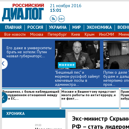
21 ноября 2016
15:01
ГЛАВНАЯ
РОССИЯ
УКРАИНА
МИР
ЭКОНОМИКА
ВОЕН
Все новости
Москва
Петербург
Киев
Крым
ИноСМИ
Мнен
Его даже в университеты
брать не хотели: Путин
назвал губернаторс...
мнение
"Бешеный пес" и
Путин о деле 
мормон-русофоб займут
будем и даль
ключевые посты в
нетерпимо отн
администра...
проя...
Лукашенко, с болью наблюдающий
Москве и Вашингтону предстоит
Прав
за ухудшением отношений между
много работы по антитеррору, и
Пушк
РФ и ЕС, ...
не факт, ...
забуд
ХРОНИКА
Экс-министр Скрынн
РФ – стать лидером
09:00