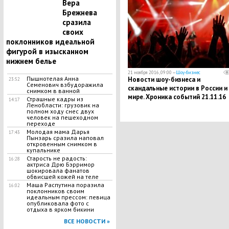
Вера
истребителями
Брежнева
сразила
своих
поклонников идеальной
фигурой в изысканном
нижнем белье
21 ноября 2016, 09:00 —
Шоу-бизнес
Пышнотелая Анна
Новости шоу-бизнеса и
23:52
Семенович взбудоражила
скандальные истории в России и
снимком в ванной
мире. Хроника событий 21.11.16
Страшные кадры из
14:17
Ленобласти: грузовик на
полном ходу снес двух
человек на пешеходном
переходе
Молодая мама Дарья
17:43
Пынзарь сразила наповал
откровенным снимком в
купальнике
Старость не радость:
16:28
актриса Дрю Бэрримор
шокировала фанатов
обвисшей кожей на теле
Маша Распутина поразила
16:02
поклонников своим
идеальным прессом: певица
опубликовала фото с
отдыха в ярком бикини
ВСЕ НОВОСТИ »