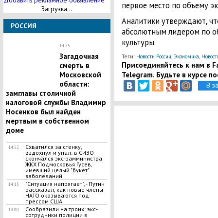
Добавить рекламное обьявление
первое место по объему э
Загрузка...
Аналитики утверждают, чт
РОССИЯ
абсолютным лидером по о
культуры.
14:55
Загадочная
Теги:
,
,
Новости России
Экономика
Новост
Присоединяйтесь к нам в Fa
смерть в
Telegram. Будьте в курсе п
Московской
области:
В з
замглавы столичной
налоговой службы Владимир
Носенков был найден
мертвым в собственном
доме
Схватился за стенку,
14:52
вздохнул и упал: в СИЗО
скончался экс-замминистра
ЖКХ Подмосковья Гусев,
имевший целый "букет"
заболеваний
"Ситуация напрягает", - Путин
14:15
рассказал, как новые члены
НАТО оказываются под
прессом США
Сообразили на троих: экс-
14:00
сотрудники полиции в