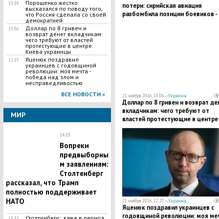
Порошенко жестко
13:39
потери: сирийская авиация
высказался по поводу того,
разбомбила позиции боевиков -
что Россия сделала со своей
демократией
десятки погибших
Доллар по 8 гривен и
13:06
возврат денег вкладчикам:
чего требуют от властей
протестующие в центре
Киева украинцы
Яценюк поздравил
12:27
украинцев с годовщиной
революции: моя мечта -
победа над злом и
несправедливостью
ВСЕ НОВОСТИ »
21 ноября 2016, 13:06 —
Украина
Доллар по 8 гривен и возврат де
вкладчикам: чего требуют от
МИР
властей протестующие в центре
Киева украинцы
14:23
Вопреки
предвыборны
м заявлениям:
Столтенберг
рассказал, что Трамп
полностью поддерживает
НАТО
21 ноября 2016, 12:27 —
Украина
Яценюк поздравил украинцев с
годовщиной революции: моя ме
Столтенберг: даже в период
13:35