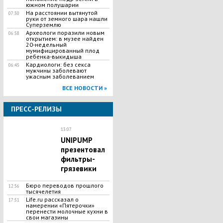
южном полушарии
На расстоянии вытянутой
07:30
руки от земного шара нашли
Суперземлю
Археологи поразили новым
06:58
открытием: в музее найден
20-недельный
мумифицированный плод
ребенка-выкидыша
Кардиологи: без секса
06:45
мужчины заболевают
ужасным заболеванием
ВСЕ НОВОСТИ »
ПРЕСС-РЕЛИЗЫ
13:07
UNIPUMP
презентовал
фильтры-
грязевики
Бюро переводов прошлого
12:56
тысячелетия
Life.ru рассказал о
17:51
намерении «Пятерочки»
перенести молочные кухни в
свои магазины