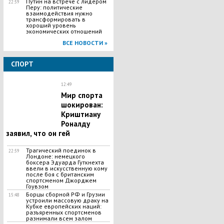
Путин на встрече с лидером
22:59
Перу: политические
взаимодействия нужно
трансформировать в
хороший уровень
экономических отношений
ВСЕ НОВОСТИ »
СПОРТ
12:49
Мир спорта
шокирован:
Криштиану
Роналду
заявил, что он гей
​Трагический поединок в
22:59
Лондоне: немецкого
боксера Эдуарда Гуткнехта
ввели в искусственную кому
после боя с британским
спортсменом Джорджем
Гоувзом
Борцы сборной РФ и Грузии
15:48
устроили массовую драку на
Кубке европейских наций:
разъяренных спортсменов
разнимали всем залом