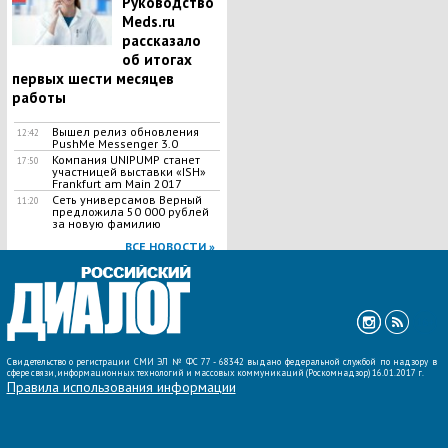
Руководство
Meds.ru
рассказало
об итогах
первых шести месяцев
работы
Вышел релиз обновления
12:42
PushMe Messenger 3.0
Компания UNIPUMP станет
17:50
участницей выставки «ISH»
Frankfurt am Main 2017
Сеть универсамов Верный
11:20
предложила 50 000 рублей
за новую фамилию
ВСЕ НОВОСТИ »
Свидетельство о регистрации СМИ ЭЛ № ФС 77 - 68342 выдано федеральной службой по надзору в
сфере связи, информационных технологий и массовых коммуникаций (Роскомнадзор) 16.01.2017 г.
Правила использования информации