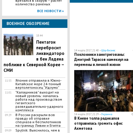
врезался в скорую – растет
количество раненых
ВСЕ НОВОСТИ »
ВОЕННОЕ ОБОЗРЕНИЕ
18:44
Пентагон
перебросит
14 марта 2017, 21:40 —
Шоу-бизнес
ликвидаторо
Поклонники заинтригованы:
в бен Ладена
Дмитрий Тарасов намекнул на
поближе к Северной Корее –
перемены в личной жизни
СМИ
Япония отправила в Южно-
11:53
Китайское море 24-тонный
вертолетоносец “Идзумо”
"Калашников" выходит на
11:01
новый уровень: началась
работа над производством
гигантского
разведывательно-ударного
комплекса
В России раскрыли всю
14 марта 2017, 21:29 —
Украина
09:29
В Киеве толпа радикалов
правду об отправке
спецназа и беспилотников
отправилась громить офис
на границу Ливии и Египта
Ахметова
Sputnik: Выяснилось, чем в
09:09