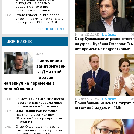
выходить на связь в
соцсетях в течение
нескольких месяцев
Стало известно, кто после
20:21
смерти Чуркина может стать
постпредом РФ при ООН
ВСЕ НОВОСТИ »
14 марта 2017, 19:37 —
Шоу-бизнес
Отар Кушанашвили резко ответи
ШОУ-БИЗНЕС
на угрозы Курбана Омарова: "У 
нет времени на подростковые
ссоры"
21:40
Поклонники
заинтригован
ы: Дмитрий
Тарасов
намекнул на перемены в
личной жизни
53-летняя Лолита Милявская
14 марта 2017, 19:22 —
Шоу-бизнес
20:18
продемонстрировала лицо
Принц Уильям изменяет супруге 
без макияжа и "фотошопа"
известной моделью - СМИ
Илья Глинников получил
20:06
травму на съемках шоу
"Холостяк": актеру предстоит
операция
Отар Кушанашвили резко
19:37
ответил на угрозы Курбана
Омарова: "У меня нет