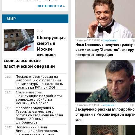
ВСЕ НОВОСТИ »
МИР
21:36
​Шокирующая
14 марта 2017, 20:06 —
Шоу-бизнес
смерть в
Илья Глинников получил травму 
Москве:
съемках шоу "Холостяк": актеру
женщина
предстоит операция
скончалась после
пластической операции
Песков отреагировал на
21:23
информацию о появлении
кандидатуры на должность
постпреда РФ при ООН
Стали известны
21:01
шокирующие подробности
вопиющего убийства
женщины в Москве
14 марта 2017, 19:48 —
Украина
​Массовая эвакуация в
20:51
Захарченко рассказал подробно
Твери: из-за мертвого
отправки в Россию первой парт
голубя со стадиона вывели
более 120 юных
угля
футболистов
Поклонники Юлии
20:37
Липницкой обеспокоены:
фигуристка перестала