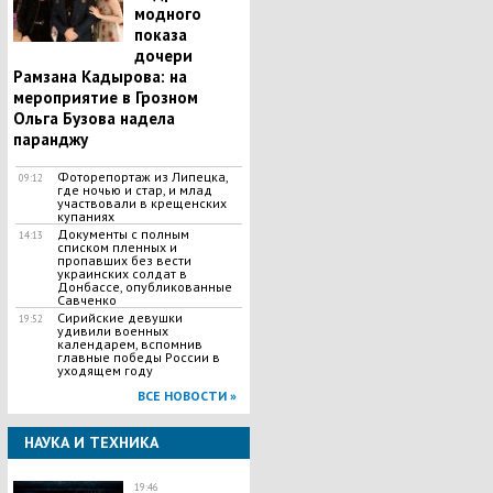
модного
показа
дочери
Рамзана Кадырова: на
мероприятие в Грозном
Ольга Бузова надела
паранджу
Фоторепортаж из Липецка,
09:12
где ночью и стар, и млад
участвовали в крещенских
купаниях
Документы с полным
14:13
списком пленных и
пропавших без вести
украинских солдат в
Донбассе, опубликованные
Савченко
Сирийские девушки
19:52
удивили военных
календарем, вспомнив
главные победы России в
уходящем году
ВСЕ НОВОСТИ »
НАУКА И ТЕХНИКА
19:46