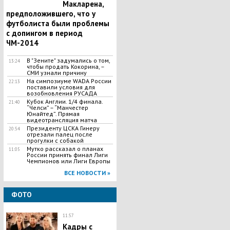
Макларена,
предположившего, что у
футболиста были проблемы
с допингом в период
ЧМ-2014
В "Зените" задумались о том,
13:24
чтобы продать Кокорина, –
СМИ узнали причину
На симпозиуме WADA России
22:13
поставили условия для
возобновления РУСАДА
Кубок Англии. 1/4 финала.
21:40
“Челси” – “Манчестер
Юнайтед”. Прямая
видеотрансляция матча
Президенту ЦСКА Гинеру
20:54
отрезали палец после
прогулки с собакой
Мутко рассказал о планах
11:05
России принять финал Лиги
Чемпионов или Лиги Европы
ВСЕ НОВОСТИ »
ФОТО
11:57
Кадры с