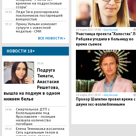
времени на подростковые
ссоры"
Леди Гага разочаровала
19:33
поклонников постаревшей
внешностью
Принц Уильям изменяет
19:22
супруге с известной
14 марта 2017, 19:08 —
Шоу-бизнес
моделью - СМИ
Участница проекта "Холостяк" Л
ВСЕ НОВОСТИ »
Рябцева угодила в больницу во
время съемок
НОВОСТИ 18+
20:56
Подруга
Тимати,
Анастасия
Решетова,
вышла на подиум в одном
14 марта 2017, 18:47 —
Шоу-бизнес
нижнем белье
Прохор Шаляпин провел время с
двумя экс-возлюбленными
Смертельное ДТП с
14:46
болельщиками под
Ярославлем – полиция
назвала количество
погибших
Елена Темникова восхитила
09:00
Сеть идеальным телом в
купальнике: звезда