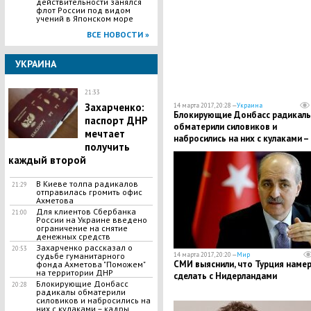
действительности занялся
флот России под видом
учений в Японском море
ВСЕ НОВОСТИ »
УКРАИНА
21:33
Захарченко:
14 марта 2017, 20:28 —
Украина
Блокирующие Донбасс радикал
паспорт ДНР
обматерили силовиков и
мечтает
набросились на них с кулаками –
получить
кадры
каждый второй
В Киеве толпа радикалов
21:29
отправилась громить офис
Ахметова
Для клиентов Сбербанка
21:00
России на Украине введено
ограничение на снятие
денежных средств
Захарченко рассказал о
20:53
судьбе гуманитарного
14 марта 2017, 20:20 —
Мир
СМИ выяснили, что Турция наме
фонда Ахметова "Поможем"
на территории ДНР
сделать с Нидерландами
Блокирующие Донбасс
20:28
радикалы обматерили
силовиков и набросились на
них с кулаками – кадры