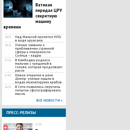
Ватикан
передал ЦРУ
секретную
машину
времени
Над Мальтой пролетел НЛО
18:57
в виде круасана
Ученые заявили о
18:22
приближении странной
сферы к поверхности
Солнца – кадры
В Камбоджи родился
17:51
мальчик с трещиной в
голове, которая продолжает
расти
Новое открытие в реке
17:02
Днепр: ученые нашли в
водах мохнаторуких крабов
В Сети появились перечень
16:51
попыток сфотографировать
мысль
ВСЕ НОВОСТИ »
ПРЕСС-РЕЛИЗЫ
17:15