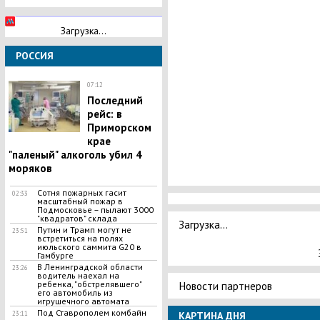
Загрузка...
РОССИЯ
07:12
Последний
рейс: в
Приморском
крае
"паленый" алкоголь убил 4
моряков
Сотня пожарных гасит
02:33
масштабный пожар в
Подмосковье – пылают 3000
"квадратов" склада
Загрузка...
Путин и Трамп могут не
23:51
встретиться на полях
июльского саммита G20 в
Гамбурге
В Ленинградской области
23:26
водитель наехал на
ребенка, "обстрелявшего"
Новости партнеров
его автомобиль из
игрушечного автомата
Под Ставрополем комбайн
23:11
КАРТИНА ДНЯ