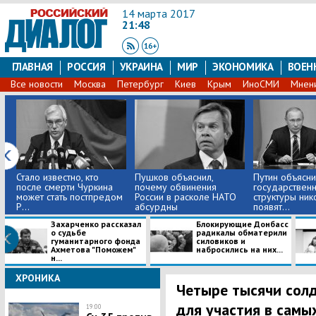
14 марта 2017
21:48
ГЛАВНАЯ
РОССИЯ
УКРАИНА
МИР
ЭКОНОМИКА
ВОЕН
Все новости
Москва
Петербург
Киев
Крым
ИноСМИ
Мнен
Стало известно, кто
Пушков объяснил,
Путин объясни
после смерти Чуркина
почему обвинения
государствен
может стать постпредом
России в расколе НАТО
структуры ник
Р...
абсурдны
появят...
Захарченко рассказал
Блокирующие Донбасс
о судьбе
радикалы обматерили
гуманитарного фонда
силовиков и
Ахметова "Поможем"
набросились на них...
н...
ХРОНИКА
Четыре тысячи сол
для участия в самы
19:00