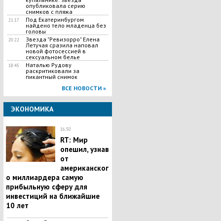
опубликовала серию
снимков с пляжа
Под Екатеринбургом
21:17
найдено тело младенца без
головы
Звезда "Ревизорро" Елена
20:22
Летучая сразила наповал
новой фотосессией в
сексуальном белье
Наталью Рудову
18:45
раскритиковали за
пикантный снимок
ВСЕ НОВОСТИ »
ЭКОНОМИКА
16:50
RT: Мир
опешил, узнав
от
американског
о миллиардера самую
прибыльную сферу для
инвестиций на ближайшие
10 лет