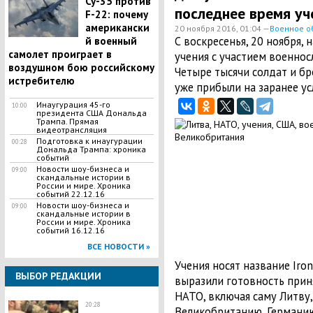
Су-35 против
последнее время уч
F-22: почему
американски
20 ноября 2016, 01:04 —
Военное о
С воскресенья, 20 ноября,
й военный
самолет проиграет в
учения с участием военнос
воздушном бою российскому
Четыре тысячи солдат и б
истребителю
уже прибыли на заранее у
Инаугурация 45-го
10:00
президента США Дональда
Трампа. Прямая
видеотрансляция
Подготовка к инаугурации
00:28
Дональда Трампа: хроника
событий
Новости шоу-бизнеса и
09:00
скандальные истории в
России и мире. Хроника
событий 22.12.16
Новости шоу-бизнеса и
09:00
скандальные истории в
России и мире. Хроника
событий 16.12.16
ВСЕ НОВОСТИ »
Учения носят название Iron
ВЫБОР РЕДАКЦИИ
выразили готовность приня
НАТО, включая саму Литву
20:28
Великобританию, Германию