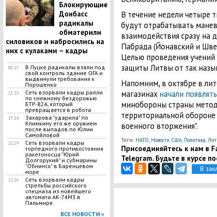
Блокирующие
Донбасс
В течение недели четыре т
радикалы
будут отрабатывать манев
обматерили
взаимодействия сразу на д
силовиков и набросились на
Пабрада (Йонавский и Шве
них с кулаками – кадры
Целью проведения учений я
защиты Литвы от так назыв
В Луцке радикалы взяли под
00:27
свой контроль здание ОГА и
выдвинули требования к
Напомним, в октябре в ли
Порошенко
Сеть взорвали кадры ралли
магазинах
начали появлять
21:23
по снежному бездорожью
минобороны страны метод
БТР-82А, который
превращается в робота
территориальной обороне 
Захарова "ударила" по
19:24
Климкину его же оружием
военного вторжения".
после выпадов по Юлии
Самойловой
Теги:
,
,
,
НАТО
Новости США
Политика
Лит
Сеть взорвали кадры
21:29
Присоединяйтесь к нам в Fa
торпедного противостояния
ракетоносца "Юрий
Telegram. Будьте в курсе п
Долгорукий" и субмарины
"Обнинск" в Баренцевом
В зак
море
Сеть взорвали кадры
22:26
стрельбы российского
спецназа из новейшего
автомата АК-74М3 в
Пальмире
ВСЕ НОВОСТИ »