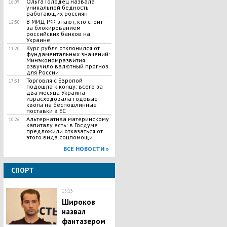
Ольга Голодец назвала
16:09
уникальной бедность
работающих россиян
В МИД РФ знают, кто стоит
12:50
за блокированием
российских банков на
Украине
Курс рубля отклонился от
11:20
фундаментальных значений:
Минэкономразвития
озвучило валютный прогноз
для России
Торговля с Европой
17:31
подошла к концу: всего за
два месяца Украина
израсходовала годовые
квоты на беспошлинные
поставки в ЕС
Альтернатива материнскому
10:26
капиталу есть: в Госдуме
предложили отказаться от
этого вида соцпомощи
ВСЕ НОВОСТИ »
СПОРТ
15:13
Широков
назвал
фантазером