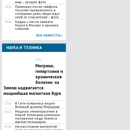
мир – лучшие фото
Приморье после тайфуна:
14:54
поселки превратились в
сплошные реки, люди ждут
хлеб от спасателей – фото
Кадры с места захвата
20:40
банка в Москве и хроника
событий
ВСЕ НОВОСТИ »
НАУКА И ТЕХНИКА
11:11
Мигрени,
гипертония и
хронические
болезни: на
Землю надвигается
мощнейшая магнитная буря
В Сети появилось видео
17:10
Великой долины Меркурия
Мощное землетрясение в
16:22
Новой Зеландии изменило
положение недр Земли в
южном полушарии
На расстоянии вытянутой
07:30
руки от земного шара нашли