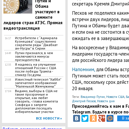
Путин и
секретарь Кремля Дмитрий
Обама
участвуют в
Песков не поделился каки
саммите
встречи двух лидеров, лиш
лидеров стран АТЭС. Прямая
Путина и Обамы будет два 
видеотрансляция
и если она не состоится в 
ожидать ее в завершающий
Истребители с “Адмирала
16:17
Кузнецова” существенно
сократили ряды “Джабхат
На воскресенье у Владимир
ан-Нусры” в Сирии
лидерами государств-член
Путин признался, в чем
14:49
заключаются минусы
для российского лидера за
президентства
Я надеюсь на улучшение
12:35
отношений России с США
Напомним,
для Обамы встр
после победы Трампа -
Путиным может стать посл
спикер Госдумы
Известный телескоп "Хаббл"
23:08
США, поскольку срок дейс
запечатлел изображение
ʺМаленькой Жемчужиныʺ
20 января.
Видимо, выборы в США не
17:04
такие прозрачные и
Теги:
,
,
Владимир Путин
Новости США
Ба
открытые, как любят
,
Дмитрий Песков
Новости дня
говорить, - глава комитета
Совфеда о запрете
Присоединяйтесь к нам в Fa
дипломатам посещать
Telegram. Будьте в курсе п
избирательные участки
В з
ВСЕ НОВОСТИ »