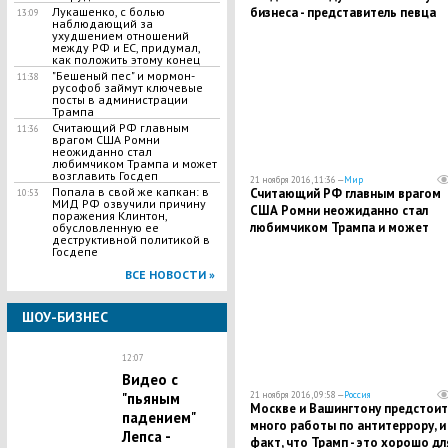
бизнеса - представитель певца
Лукашенко, с болью
13:09
наблюдающий за
ухудшением отношений
между РФ и ЕС, придумал,
как положить этому конец
"Бешеный пес" и мормон-
11:38
русофоб займут ключевые
посты в администрации
Трампа
Считающий РФ главным
11:36
врагом США Ромни
неожиданно стал
любимчиком Трампа и может
возглавить Госдеп
21 ноября 2016, 11:36 —
Мир
Попала в свой же капкан: в
Считающий РФ главным врагом
10:53
МИД РФ озвучили причину
США Ромни неожиданно стал
поражения Клинтон,
любимчиком Трампа и может
обусловленную ее
деструктивной политикой в
возглавить Госдеп
Госдепе
ВСЕ НОВОСТИ »
ШОУ-БИЗНЕС
12:07
Видео с
21 ноября 2016, 09:58 —
Россия
"пьяным
Москве и Вашингтону предстоит
падением"
много работы по антитеррору, и
Лепса -
факт, что Трамп - это хорошо дл