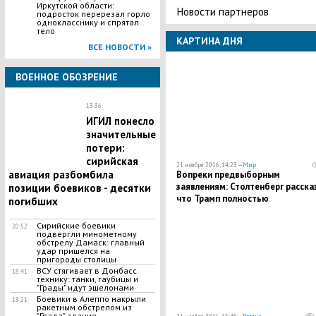
Иркутской области:
Новости партнеров
подросток перерезал горло
однокласснику и спрятал
тело
КАРТИНА ДНЯ
ВСЕ НОВОСТИ »
ВОЕННОЕ ОБОЗРЕНИЕ
13:36
ИГИЛ понесло
значительные
потери:
сирийская
21 ноября 2016, 14:23 —
Мир
авиация разбомбила
Вопреки предвыборным
заявлениям: Столтенберг рассказ
позиции боевиков - десятки
что Трамп полностью
погибших
поддерживает НАТО
Сирийские боевики
20:52
подвергли минометному
обстрелу Дамаск: главный
удар пришелся на
пригороды столицы
ВСУ стягивает в Донбасс
18:41
технику: танки, гаубицы и
"Грады" идут эшелонами
Боевики в Алеппо накрыли
13:21
ракетным обстрелом из
"Града" здание