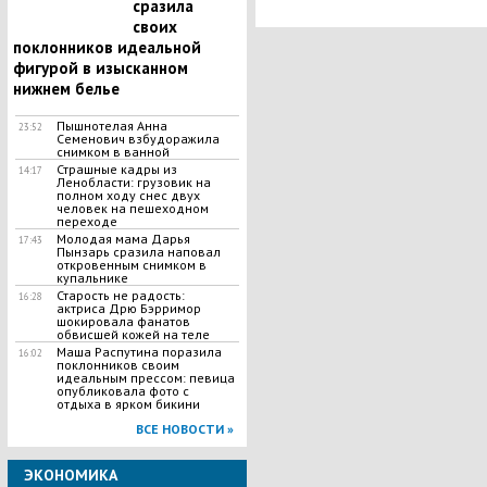
сразила
своих
поклонников идеальной
фигурой в изысканном
нижнем белье
Пышнотелая Анна
23:52
Семенович взбудоражила
снимком в ванной
Страшные кадры из
14:17
Ленобласти: грузовик на
полном ходу снес двух
человек на пешеходном
переходе
Молодая мама Дарья
17:43
Пынзарь сразила наповал
откровенным снимком в
купальнике
Старость не радость:
16:28
актриса Дрю Бэрримор
шокировала фанатов
обвисшей кожей на теле
Маша Распутина поразила
16:02
поклонников своим
идеальным прессом: певица
опубликовала фото с
отдыха в ярком бикини
ВСЕ НОВОСТИ »
ЭКОНОМИКА