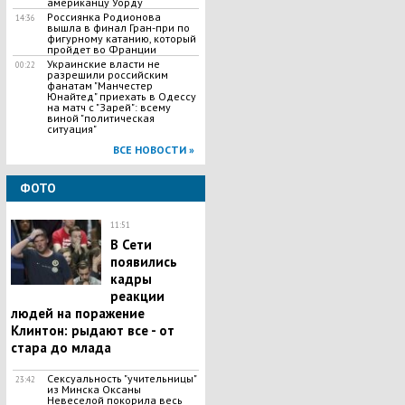
американцу Уорду
Россиянка Родионова
14:36
вышла в финал Гран-при по
фигурному катанию, который
пройдет во Франции
Украинские власти не
00:22
разрешили российским
фанатам "Манчестер
Юнайтед" приехать в Одессу
на матч с "Зарей": всему
виной "политическая
ситуация"
ВСЕ НОВОСТИ »
ФОТО
11:51
В Сети
появились
кадры
реакции
людей на поражение
Клинтон: рыдают все - от
стара до млада
Сексуальность "учительницы"
23:42
из Минска Оксаны
Невеселой покорила весь