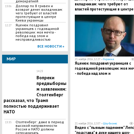
демократией
вкладчикам: чего требуют от
Доллар по 8 гривен и
13:06
властей протестующие в центре
возврат денег вкладчикам:
чего требуют от властей
Киева украинцы
протестующие в центре
Киева украинцы
Яценюк поздравил
12:27
украинцев с годовщиной
революции: моя мечта -
победа над злом и
несправедливостью
ВСЕ НОВОСТИ »
МИР
21 ноября 2016, 12:27 —
Украина
Яценюк поздравил украинцев с
годовщиной революции: моя ме
14:23
- победа над злом и
Вопреки
несправедливостью
предвыборны
м заявлениям:
Столтенберг
рассказал, что Трамп
полностью поддерживает
НАТО
Столтенберг: даже в период
13:35
21 ноября 2016, 12:07 —
Шоу-бизнес
высокой напряженности
Видео с "пьяным падением" Лепса
Россия и НАТО должны
"подстава" в духе нашего шоу-
сотрудничать