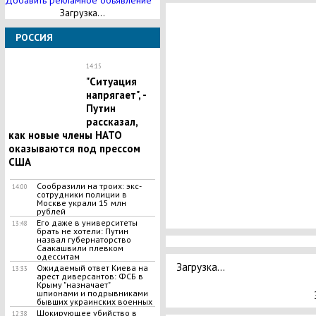
Добавить рекламное обьявление
Загрузка...
РОССИЯ
14:15
"Ситуация
напрягает", -
Путин
рассказал,
как новые члены НАТО
оказываются под прессом
США
Сообразили на троих: экс-
14:00
сотрудники полиции в
Москве украли 15 млн
рублей
Его даже в университеты
13:48
брать не хотели: Путин
назвал губернаторство
Саакашвили плевком
одесситам
Загрузка...
Ожидаемый ответ Киева на
13:33
арест диверсантов: ФСБ в
Крыму "назначает"
шпионами и подрывниками
бывших украинских военных
Шокирующее убийство в
12:38