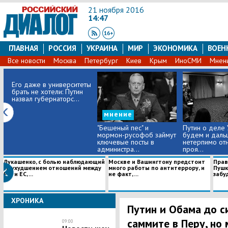
21 ноября 2016
14:47
ГЛАВНАЯ
РОССИЯ
УКРАИНА
МИР
ЭКОНОМИКА
ВОЕН
Все новости
Москва
Петербург
Киев
Крым
ИноСМИ
Мнен
Его даже в университеты
брать не хотели: Путин
назвал губернаторс...
мнение
"Бешеный пес" и
Путин о деле 
мормон-русофоб займут
будем и даль
ключевые посты в
нетерпимо отн
администра...
проя...
Лукашенко, с болью наблюдающий
Москве и Вашингтону предстоит
Прав
за ухудшением отношений между
много работы по антитеррору, и
Пушк
РФ и ЕС, ...
не факт, ...
забуд
ХРОНИКА
Путин и Обама до с
саммите в Перу, но 
09:00