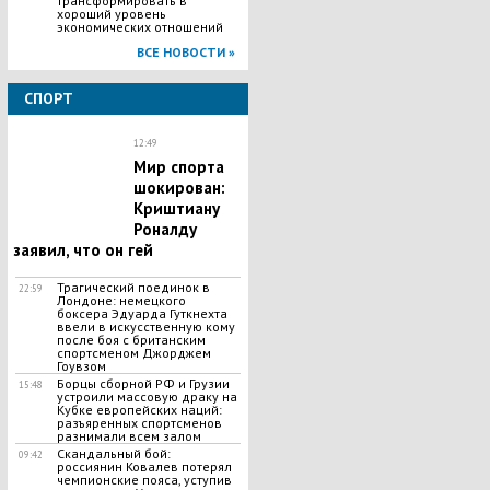
трансформировать в
хороший уровень
экономических отношений
ВСЕ НОВОСТИ »
СПОРТ
12:49
Мир спорта
шокирован:
Криштиану
Роналду
заявил, что он гей
​Трагический поединок в
22:59
Лондоне: немецкого
боксера Эдуарда Гуткнехта
ввели в искусственную кому
после боя с британским
спортсменом Джорджем
Гоувзом
Борцы сборной РФ и Грузии
15:48
устроили массовую драку на
Кубке европейских наций:
разъяренных спортсменов
разнимали всем залом
Скандальный бой:
09:42
россиянин Ковалев потерял
чемпионские пояса, уступив