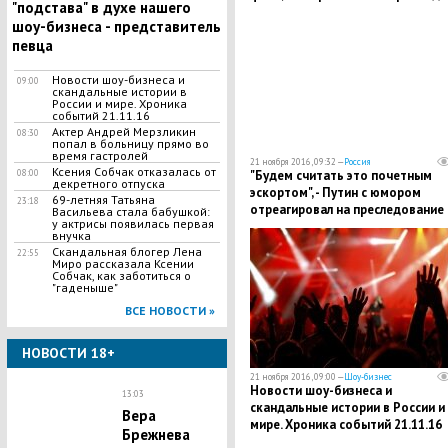
"подстава" в духе нашего
России, - МИД РФ
шоу-бизнеса - представитель
певца
Новости шоу-бизнеса и
09:00
скандальные истории в
России и мире. Хроника
событий 21.11.16
Актер Андрей Мерзликин
08:30
попал в больницу прямо во
время гастролей
21 ноября 2016, 09:32 —
Россия
Ксения Собчак отказалась от
"Будем считать это почетным
08:00
декретного отпуска
эскортом", - Путин с юмором
69-летняя Татьяна
23:18
отреагировал на преследование
Васильева стала бабушкой:
у актрисы появилась первая
спецборта РФ швейцарскими
внучка
истребителями
Скандальная блогер Лена
22:55
Миро рассказала Ксении
Собчак, как заботиться о
"гаденыше"
ВСЕ НОВОСТИ »
НОВОСТИ 18+
21 ноября 2016, 09:00 —
Шоу-бизнес
Новости шоу-бизнеса и
13:03
скандальные истории в России и
Вера
мире. Хроника событий 21.11.16
Брежнева