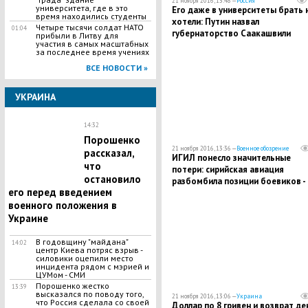
21 ноября 2016, 13:48 —
Россия
университета, где в это
Его даже в университеты брать 
время находились студенты
хотели: Путин назвал
Четыре тысячи солдат НАТО
01:04
губернаторство Саакашвили
прибыли в Литву для
участия в самых масштабных
плевком одесситам
за последнее время учениях
ВСЕ НОВОСТИ »
УКРАИНА
14:32
Порошенко
21 ноября 2016, 13:36 —
Военное обозрение
рассказал,
ИГИЛ понесло значительные
что
потери: сирийская авиация
остановило
разбомбила позиции боевиков -
его перед введением
десятки погибших
военного положения в
Украине
В годовщину "майдана"
14:02
центр Киева потряс взрыв -
силовики оцепили место
инцидента рядом с мэрией и
ЦУМом - СМИ
Порошенко жестко
13:39
высказался по поводу того,
21 ноября 2016, 13:06 —
Украина
что Россия сделала со своей
Доллар по 8 гривен и возврат де