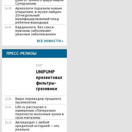
Суперземлю
Археологи поразили новым
06:58
открытием: в музее найден
20-недельный
мумифицированный плод
ребенка-выкидыша
Кардиологи: без секса
06:45
мужчины заболевают
ужасным заболеванием
ВСЕ НОВОСТИ »
ПРЕСС-РЕЛИЗЫ
13:07
UNIPUMP
презентовал
фильтры-
грязевики
Бюро переводов прошлого
12:56
тысячелетия
Life.ru рассказал о
17:51
намерении «Пятерочки»
перенести молочные кухни в
свои магазины
Автокредит с любой
15:23
кредитной историей — это
реально