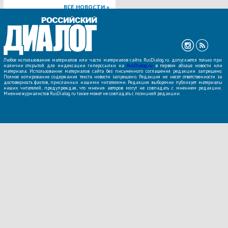
ВСЕ НОВОСТИ »
Любое использование материалов или части материалов сайта RusDialog.ru допускается только при
наличии открытой для индексации гиперссылки на
RusDialog.ru
в первом абзаце новости или
материала. Использование материалов сайта без письменного соглашения редакции запрещено.
Полное копирование содержания текста новости запрещено. Редакция не несет ответственности за
достоверность фактов, присланных нашими читателями. Редакция выборочно публикует материалы
наших читателей, предупреждая, что мнения авторов могут не совпадать с мнением редакции.
Мнение журналистов RusDialog.ru также может не совпадать с позицией редакции.