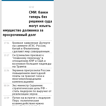
12:12
СМИ: банки
теперь без
решения суда
могут изъять
имущество должника за
просроченный долг
Громкое заявление Дутерте
17:56
на саммите АТЭС: Россия,
Китай и Филиппины
сделают мир совершенным
Си Цзиньпин призвал к
15:17
"плавному переходу" в
отношениях КНР и США и
возложил большие надежды
на Трампа
Украина пригрозила России
11:56
повышением ежегодной
платы за транзит газа и
многомиллиардными
компенсациями
Экс-министр Скрынник:
00:54
стратегическая цель РФ –
стать лидером по выручке от
реализации зерна
Путин на встрече с лидером
22:59
Перу: политические
взаимодействия нужно