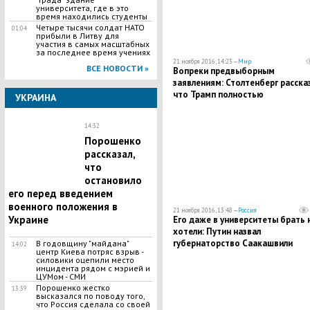
университета, где в это
время находились студенты
Четыре тысячи солдат НАТО
01:04
прибыли в Литву для
участия в самых масштабных
за последнее время учениях
21 ноября 2016, 14:23 —
Мир
ВСЕ НОВОСТИ »
Вопреки предвыборным
заявлениям: Столтенберг рассказ
что Трамп полностью
УКРАИНА
поддерживает НАТО
14:32
Порошенко
рассказал,
что
остановило
его перед введением
военного положения в
21 ноября 2016, 13:48 —
Россия
Украине
Его даже в университеты брать 
хотели: Путин назвал
губернаторство Саакашвили
В годовщину "майдана"
14:02
центр Киева потряс взрыв -
плевком одесситам
силовики оцепили место
инцидента рядом с мэрией и
ЦУМом - СМИ
Порошенко жестко
13:39
высказался по поводу того,
что Россия сделала со своей