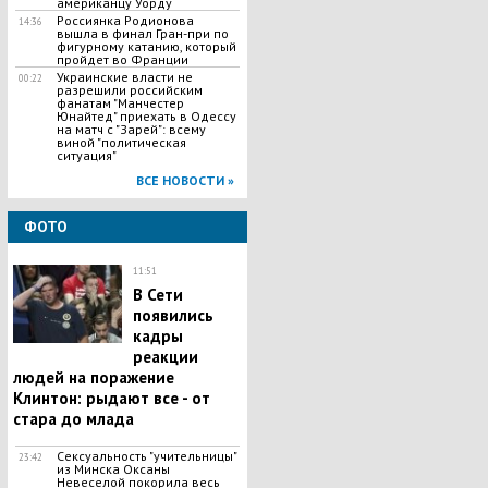
американцу Уорду
Россиянка Родионова
14:36
вышла в финал Гран-при по
фигурному катанию, который
пройдет во Франции
Украинские власти не
00:22
разрешили российским
фанатам "Манчестер
Юнайтед" приехать в Одессу
на матч с "Зарей": всему
виной "политическая
ситуация"
ВСЕ НОВОСТИ »
ФОТО
11:51
В Сети
появились
кадры
реакции
людей на поражение
Клинтон: рыдают все - от
стара до млада
Сексуальность "учительницы"
23:42
из Минска Оксаны
Невеселой покорила весь