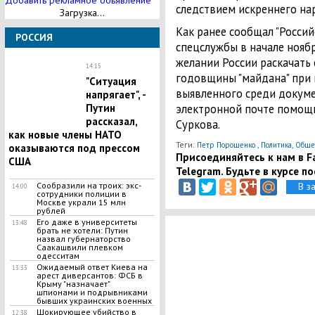
Добавить рекламное обьявление
следствием искреннего на
Загрузка...
Как ранее сообщал "Россий
РОССИЯ
спецслужбы в начале ноябр
желании России раскачать 
14:15
годовщины "майдана" при 
"Ситуация
выявленного среди докуме
напрягает", -
электронной почте помощ
Путин
рассказал,
Суркова.
как новые члены НАТО
Теги:
,
,
Петр Порошенко
Политика
Обще
оказываются под прессом
Присоединяйтесь к нам в Fa
США
Telegram. Будьте в курсе п
В з
Сообразили на троих: экс-
14:00
сотрудники полиции в
Москве украли 15 млн
рублей
Его даже в университеты
13:48
брать не хотели: Путин
назвал губернаторство
Саакашвили плевком
одесситам
Ожидаемый ответ Киева на
13:33
арест диверсантов: ФСБ в
Крыму "назначает"
шпионами и подрывниками
бывших украинских военных
Шокирующее убийство в
12:38