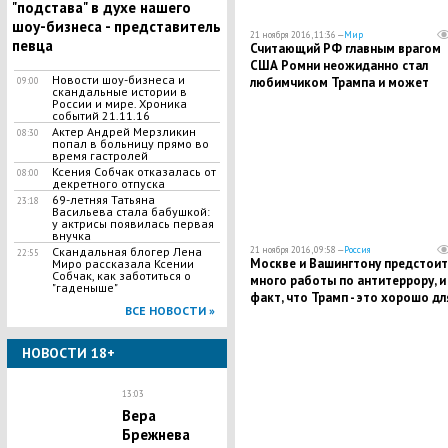
"подстава" в духе нашего
шоу-бизнеса - представитель
21 ноября 2016, 11:36 —
Мир
певца
Считающий РФ главным врагом
США Ромни неожиданно стал
Новости шоу-бизнеса и
любимчиком Трампа и может
09:00
скандальные истории в
возглавить Госдеп
России и мире. Хроника
событий 21.11.16
Актер Андрей Мерзликин
08:30
попал в больницу прямо во
время гастролей
Ксения Собчак отказалась от
08:00
декретного отпуска
69-летняя Татьяна
23:18
Васильева стала бабушкой:
у актрисы появилась первая
внучка
21 ноября 2016, 09:58 —
Россия
Скандальная блогер Лена
22:55
Москве и Вашингтону предстоит
Миро рассказала Ксении
Собчак, как заботиться о
много работы по антитеррору, и
"гаденыше"
факт, что Трамп - это хорошо дл
ВСЕ НОВОСТИ »
России, - МИД РФ
НОВОСТИ 18+
13:03
Вера
Брежнева