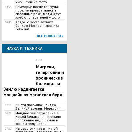
мир – лучшие фото
Приморье после тайфуна:
14:54
поселки превратились в
сплошные реки, люди ждут
хлеб от спасателей – фото
Кадры с места захвата
20:40
банка в Москве и хроника
событий
ВСЕ НОВОСТИ »
НАУКА И ТЕХНИКА
11:11
Мигрени,
гипертония и
хронические
болезни: на
Землю надвигается
мощнейшая магнитная буря
В Сети появилось видео
17:10
Великой долины Меркурия
Мощное землетрясение в
16:22
Новой Зеландии изменило
положение недр Земли в
южном полушарии
На расстоянии вытянутой
07:30
руки от земного шара нашли