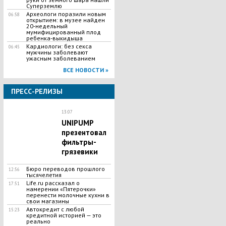
Суперземлю
Археологи поразили новым
06:58
открытием: в музее найден
20-недельный
мумифицированный плод
ребенка-выкидыша
Кардиологи: без секса
06:45
мужчины заболевают
ужасным заболеванием
ВСЕ НОВОСТИ »
ПРЕСС-РЕЛИЗЫ
13:07
UNIPUMP
презентовал
фильтры-
грязевики
Бюро переводов прошлого
12:56
тысячелетия
Life.ru рассказал о
17:51
намерении «Пятерочки»
перенести молочные кухни в
свои магазины
Автокредит с любой
15:23
кредитной историей — это
реально