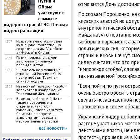
Путин и
отмечается День достоинств
Обама
участвуют в
По словам Порошенко, на 
саммите
киевских властей не допу
лидеров стран АТЭС. Прямая
внутриполитической обстан
видеотрансляция
майдана", что поэтапно мо
выборы в парламент, а зат
Истребители с “Адмирала
16:17
Кузнецова” существенно
политических сил, которые
сократили ряды “Джабхат
ан-Нусры” в Сирии
страны и вновь начнут смо
Путин признался, в чем
14:49
лидер считает, что это пр
заключаются минусы
президентства
"имперское стойло", сдел
Я надеюсь на улучшение
12:35
отношений России с США
так называемой "российской
после победы Трампа -
спикер Госдумы
"Если пойти по пути остр
Известный телескоп "Хаббл"
23:08
запечатлел изображение
очень быстро бросить стра
ʺМаленькой Жемчужиныʺ
сделать незащищенной пере
Видимо, выборы в США не
17:04
такие прозрачные и
Порошенко в своем обращ
открытые, как любят
говорить, - глава комитета
Совфеда о запрете
Украинский лидер добавил,
дипломатам посещать
избирательные участки
разгоне участников массо
ВСЕ НОВОСТИ »
действиями власти, не иде
протесты, прошедшие в Кие