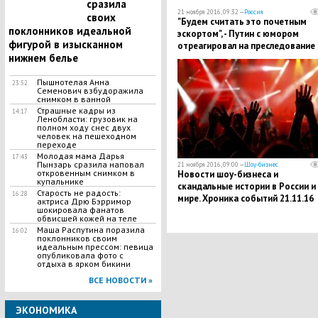
сразила
21 ноября 2016, 09:32 —
Россия
своих
"Будем считать это почетным
поклонников идеальной
эскортом", - Путин с юмором
фигурой в изысканном
отреагировал на преследование
нижнем белье
спецборта РФ швейцарскими
истребителями
Пышнотелая Анна
23:52
Семенович взбудоражила
снимком в ванной
Страшные кадры из
14:17
Ленобласти: грузовик на
полном ходу снес двух
человек на пешеходном
переходе
Молодая мама Дарья
17:43
Пынзарь сразила наповал
21 ноября 2016, 09:00 —
Шоу-бизнес
откровенным снимком в
Новости шоу-бизнеса и
купальнике
скандальные истории в России и
Старость не радость:
16:28
мире. Хроника событий 21.11.16
актриса Дрю Бэрримор
шокировала фанатов
обвисшей кожей на теле
Маша Распутина поразила
16:02
поклонников своим
идеальным прессом: певица
опубликовала фото с
отдыха в ярком бикини
ВСЕ НОВОСТИ »
ЭКОНОМИКА