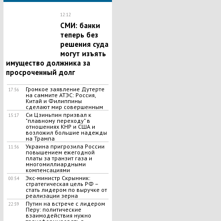
12:12
СМИ: банки
теперь без
решения суда
могут изъять
имущество должника за
просроченный долг
Громкое заявление Дутерте
17:56
на саммите АТЭС: Россия,
Китай и Филиппины
сделают мир совершенным
Си Цзиньпин призвал к
15:17
"плавному переходу" в
отношениях КНР и США и
возложил большие надежды
на Трампа
Украина пригрозила России
11:56
повышением ежегодной
платы за транзит газа и
многомиллиардными
компенсациями
Экс-министр Скрынник:
00:54
стратегическая цель РФ –
стать лидером по выручке от
реализации зерна
Путин на встрече с лидером
22:59
Перу: политические
взаимодействия нужно