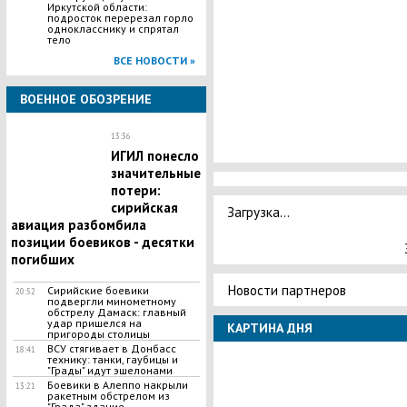
Иркутской области:
подросток перерезал горло
однокласснику и спрятал
тело
ВСЕ НОВОСТИ »
ВОЕННОЕ ОБОЗРЕНИЕ
13:36
ИГИЛ понесло
значительные
потери:
сирийская
Загрузка...
авиация разбомбила
позиции боевиков - десятки
погибших
Новости партнеров
Сирийские боевики
20:52
подвергли минометному
обстрелу Дамаск: главный
удар пришелся на
КАРТИНА ДНЯ
пригороды столицы
ВСУ стягивает в Донбасс
18:41
технику: танки, гаубицы и
"Грады" идут эшелонами
Боевики в Алеппо накрыли
13:21
ракетным обстрелом из
"Града" здание