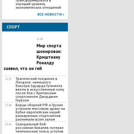
трансформировать в
хороший уровень
экономических отношений
ВСЕ НОВОСТИ »
СПОРТ
12:49
Мир спорта
шокирован:
Криштиану
Роналду
заявил, что он гей
​Трагический поединок в
22:59
Лондоне: немецкого
боксера Эдуарда Гуткнехта
ввели в искусственную кому
после боя с британским
спортсменом Джорджем
Гоувзом
Борцы сборной РФ и Грузии
15:48
устроили массовую драку на
Кубке европейских наций:
разъяренных спортсменов
разнимали всем залом
Скандальный бой:
09:42
россиянин Ковалев потерял
чемпионские пояса, уступив