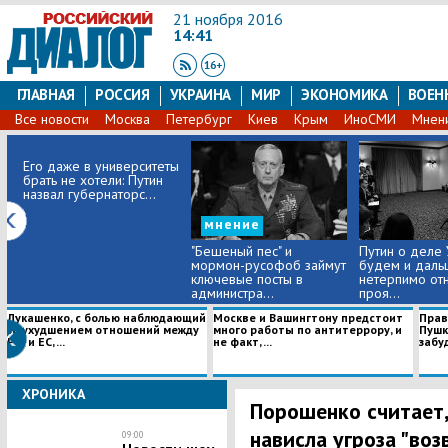
21 ноября 2016
14:41
ГЛАВНАЯ
РОССИЯ
УКРАИНА
МИР
ЭКОНОМИКА
ВОЕН
Все новости
Москва
Петербург
Киев
Крым
ИноСМИ
Мнен
Его даже в университеты
брать не хотели: Путин
назвал губернаторс...
мнение
"Бешеный пес" и
Путин о деле 
мормон-русофоб займут
будем и даль
ключевые посты в
нетерпимо отн
администра...
проя...
Лукашенко, с болью наблюдающий
Москве и Вашингтону предстоит
Прав
за ухудшением отношений между
много работы по антитеррору, и
Пушк
РФ и ЕС, ...
не факт, ...
забуд
ХРОНИКА
Порошенко считает,
нависла угроза "во
09:00