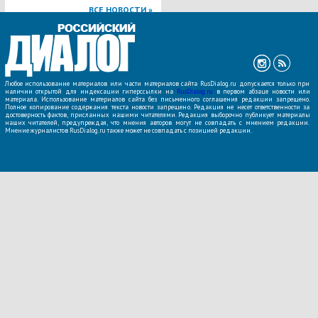
ВСЕ НОВОСТИ »
Любое использование материалов или части материалов сайта RusDialog.ru допускается только при
наличии открытой для индексации гиперссылки на
RusDialog.ru
в первом абзаце новости или
материала. Использование материалов сайта без письменного соглашения редакции запрещено.
Полное копирование содержания текста новости запрещено. Редакция не несет ответственности за
достоверность фактов, присланных нашими читателями. Редакция выборочно публикует материалы
наших читателей, предупреждая, что мнения авторов могут не совпадать с мнением редакции.
Мнение журналистов RusDialog.ru также может не совпадать с позицией редакции.