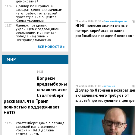
демократией
Доллар по 8 гривен и
13:06
возврат денег вкладчикам:
чего требуют от властей
протестующие в центре
Киева украинцы
21 ноября 2016, 13:36 —
Военное обозрение
ИГИЛ понесло значительные
Яценюк поздравил
12:27
украинцев с годовщиной
потери: сирийская авиация
революции: моя мечта -
разбомбила позиции боевиков -
победа над злом и
несправедливостью
десятки погибших
ВСЕ НОВОСТИ »
МИР
14:23
Вопреки
предвыборны
21 ноября 2016, 13:06 —
Украина
м заявлениям:
Доллар по 8 гривен и возврат де
Столтенберг
вкладчикам: чего требуют от
властей протестующие в центре
рассказал, что Трамп
Киева украинцы
полностью поддерживает
НАТО
Столтенберг: даже в период
13:35
высокой напряженности
Россия и НАТО должны
сотрудничать