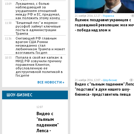
Лукашенко, с болью
13:09
наблюдающий за
ухудшением отношений
между РФ и ЕС, придумал,
21 ноября 2016, 12:27 —
Украина
как положить этому конец
Яценюк поздравил украинцев с
"Бешеный пес" и мормон-
11:38
годовщиной революции: моя ме
русофоб займут ключевые
- победа над злом и
посты в администрации
Трампа
несправедливостью
Считающий РФ главным
11:36
врагом США Ромни
неожиданно стал
любимчиком Трампа и может
возглавить Госдеп
Попала в свой же капкан: в
10:53
МИД РФ озвучили причину
поражения Клинтон,
обусловленную ее
деструктивной политикой в
Госдепе
21 ноября 2016, 12:07 —
Шоу-бизнес
ВСЕ НОВОСТИ »
Видео с "пьяным падением" Лепса
"подстава" в духе нашего шоу-
бизнеса - представитель певца
ШОУ-БИЗНЕС
12:07
Видео с
"пьяным
падением"
Лепса -