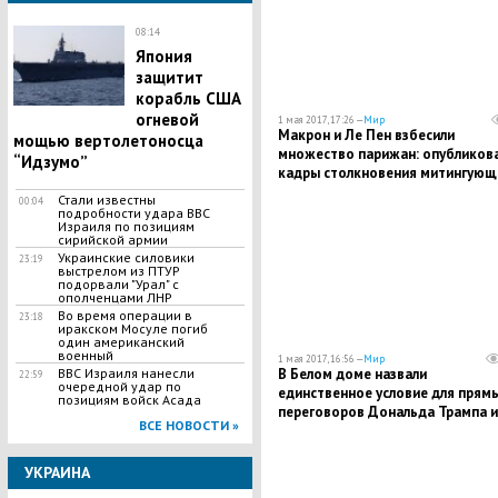
08:14
Япония
защитит
корабль США
огневой
1 мая 2017, 17:26 —
Мир
Макрон и Ле Пен взбесили
мощью вертолетоносца
множество парижан: опубликов
“Идзумо”
кадры столкновения митингующ
полицией
Стали известны
00:04
подробности удара ВВС
Израиля по позициям
сирийской армии
Украинские силовики
23:19
выстрелом из ПТУР
подорвали "Урал" с
ополченцами ЛНР
Во время операции в
23:18
иракском Мосуле погиб
один американский
военный
1 мая 2017, 16:56 —
Мир
ВВС Израиля нанесли
В Белом доме назвали
22:59
очередной удар по
единственное условие для прям
позициям войск Асада
переговоров Дональда Трампа и
ВСЕ НОВОСТИ »
Ким Чен Ына
УКРАИНА