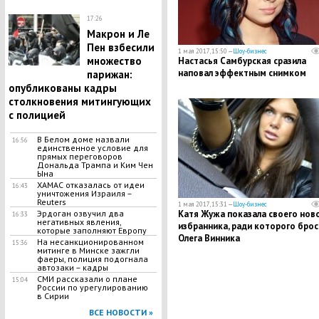
17:26
Макрон и Ле
Пен взбесили
1 мая 2017, 15:50 —
Шоу-бизнес
множество
Настасья Самбурская сразила
наповал эффектным снимком
парижан:
опубликованы кадры
столкновения митингующих
с полицией
В Белом доме назвали
16:56
единственное условие для
прямых переговоров
Дональда Трампа и Ким Чен
Ына
ХАМАС отказалась от идеи
16:43
уничтожения Израиля –
Reuters
1 мая 2017, 15:31 —
Шоу-бизнес
Эрдоган озвучил два
Катя Жужа показала своего нов
16:33
негативных явления,
избранника, ради которого брос
которые заполняют Европу
Олега Винника
На несанкционированном
15:36
митинге в Минске зажгли
фаеры, полиция подогнала
автозаки – кадры
СМИ рассказали о плане
15:04
России по урегулированию
в Сирии
ВСЕ НОВОСТИ »