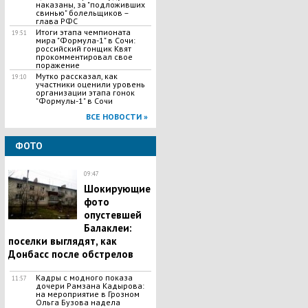
наказаны, за "подложивших
свинью" болельщиков –
глава РФС
Итоги этапа чемпионата
19:51
мира "Формула-1" в Сочи:
российский гонщик Квят
прокомментировал свое
поражение
Мутко рассказал, как
19:10
участники оценили уровень
организации этапа гонок
"Формулы-1" в Сочи
ВСЕ НОВОСТИ »
ФОТО
09:47
Шокирующие
фото
опустевшей
Балаклеи:
поселки выглядят, как
Донбасс после обстрелов
Кадры с модного показа
11:57
дочери Рамзана Кадырова:
на мероприятие в Грозном
Ольга Бузова надела