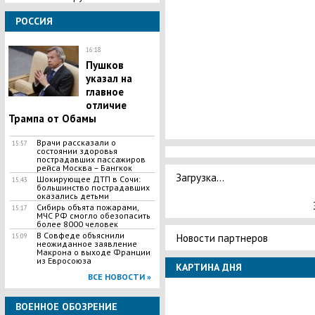
РОССИЯ
16:18
Пушков
указал на
главное
отличие
Трампа от Обамы
Врачи рассказали о
15:57
состоянии здоровья
пострадавших пассажиров
рейса Москва – Бангкок
Загрузка...
Шокирующее ДТП в Сочи:
15:43
большинство пострадавших
оказались детьми
Сибирь объята пожарами,
15:17
МЧС РФ смогло обезопасить
более 8000 человек
В Совфеде объяснили
Новости партнеров
15:09
неожиданное заявление
Макрона о выходе Франции
из Евросоюза
КАРТИНА ДНЯ
ВСЕ НОВОСТИ »
ВОЕННОЕ ОБОЗРЕНИЕ