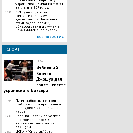
претензий к "Нафтогазу":
украинская компания может
заплатить $37 млрд
СМИ узнали, что за
12:48
финансированием
деятельности Навального
стоит Ходорковский, –
обнародованы документы
на 40 миллионов рублей
ВСЕ НОВОСТИ »
СПОРТ
12:54
Избивший
Кличко
Джошуа дал
совет невесте
украинского боксера
Путин забросил несколько
11:05
шайб в ворота противника
на ледовой арене в Сочи –
кадры
Сборная России по хоккею
23:42
разгромила чехов в
заключительном матче
Евротура
ЦСКА и "Спартак" будут
22:19