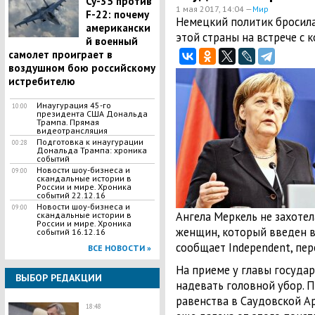
Су-35 против
1 мая 2017, 14:04 —
Мир
F-22: почему
Немецкий политик бросил
американски
этой страны на встрече с 
й военный
самолет проиграет в
воздушном бою российскому
истребителю
Инаугурация 45-го
10:00
президента США Дональда
Трампа. Прямая
видеотрансляция
Подготовка к инаугурации
00:28
Дональда Трампа: хроника
событий
Новости шоу-бизнеса и
09:00
скандальные истории в
России и мире. Хроника
событий 22.12.16
Новости шоу-бизнеса и
09:00
Ангела Меркель не захотел
скандальные истории в
России и мире. Хроника
женщин, который введен в
событий 16.12.16
сообщает Independent, пер
ВСЕ НОВОСТИ »
На приеме у главы государ
ВЫБОР РЕДАКЦИИ
надевать головной убор. П
равенства в Саудовской Ар
18:48