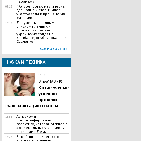
паранджу
Фоторепортаж из Липецка,
09:12
где ночью и стар, и млад
участвовали в крещенских
купаниях
Документы с полным
14:13
списком пленных и
пропавших без вести
украинских солдат в
Донбассе, опубликованные
Савченко
ВСЕ НОВОСТИ »
НАУКА И ТЕХНИКА
14:18
ИноСМИ: В
Китае ученые
успешно
провели
трансплантацию головы
Астрономы
18:55
сфотографировали
галактику, которая выжила в
экстремальных условиях в
созвездии Девы
В гробнице египетского
18:27
архитектора нашли