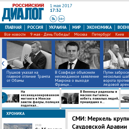
1 мая 2017
17:32
ГЛАВНАЯ
РОССИЯ
УКРАИНА
МИР
ЭКОНОМИКА
ВОЕН
Все новости
9 мая - День Победы!
Москва
Петербург
Киев
Пушков указал на
В Совфеде объяснили
Путин заброси
главное отличие Трампа
неожиданное заявление
несколько шай
от Обамы
Макрона о выходе
ворота против
Франци...
ледовой арен.
На
В Виннице радикалы в
несанкционированном
масках пытались
митинге в Минске
избить пожилых людей,
зажгли фаеры, полиция
пришедших н...
подогнал...
ХРОНИКА
СМИ: Меркель крупн
Саудовской Аравии
19:00