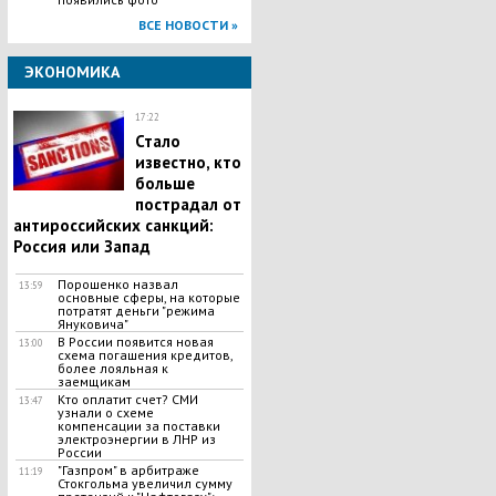
ВСЕ НОВОСТИ »
ЭКОНОМИКА
17:22
Стало
известно, кто
больше
пострадал от
антироссийских санкций:
Россия или Запад
Порошенко назвал
13:59
основные сферы, на которые
потратят деньги "режима
Януковича"
В России появится новая
13:00
схема погашения кредитов,
более лояльная к
заемщикам
Кто оплатит счет? СМИ
13:47
узнали о схеме
компенсации за поставки
электроэнергии в ЛНР из
России
"Газпром" в арбитраже
11:19
Стокгольма увеличил сумму