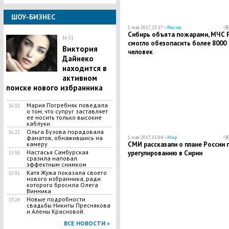
ШОУ-БИЗНЕС
1 мая 2017, 15:17 —
Россия
Сибирь объята пожарами, МЧС 
16:51
смогло обезопасить более 8000
Виктория
человек
Дайнеко
находится в
активном
поиске нового избранника
Мария Погребняк поведала
16:32
о том, что супруг заставляет
ее носить только высокие
каблуки
Ольга Бузова порадовала
16:22
фанатов, обнажившись на
1 мая 2017, 15:04 —
Мир
камеру
СМИ рассказали о плане России 
Настасья Самбурская
урегулированию в Сирии
15:50
сразила наповал
эффектным снимком
Катя Жужа показала своего
15:31
нового избранника, ради
которого бросила Олега
Винника
Новые подробности
15:24
свадьбы Никиты Преснякова
и Алены Красновой
ВСЕ НОВОСТИ »