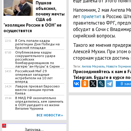
еще далека от этого понят
Пушков
объяснил,
Напомним, 2 мая Ангела М
почему мечты
лет
прилетит
в Россию. Шт
США об
правительство ФРГ, предп
"изоляции России в ООН" не
обсудит в Сочи с Владими
осуществятся
сирийский вопросы.
В Сеть попали кадры
22:51
репетиции Дня Победы на
Такого же мнения придерж
Красной площади
Алексей Мухин. При этом 
Опубликованы кадры
07:00
сокрушительного удара
сторонам удастся достичь 
российских
бомбардировщиков по
лагерю "ан-Нусры" в Сирии
Теги:
,
Ангела Меркель
Новости Германи
Присоединяйтесь к нам в Fa
Российский МиГ-29
14:55
опережал западные
Telegram. Будьте в курсе п
истребители на 10 лет
вперед
В зак
Лавров призвал Евросоюз
14:24
ввести санкции против
Киева
В МИД РФ окончательно
19:44
определились, кем заменить
в ООН ушедшего из жизни
Виталия Чуркина
ВСЕ НОВОСТИ »
Загрузка...