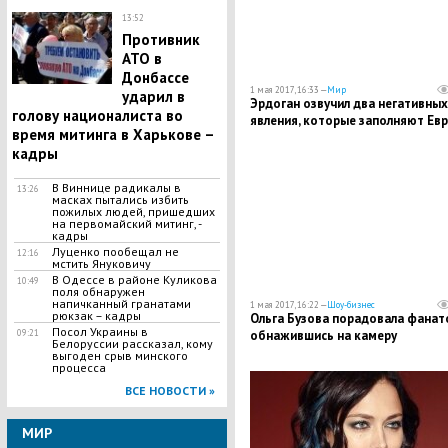
13:52
Противник
АТО в
Донбассе
1 мая 2017, 16:33 —
Мир
ударил в
Эрдоган озвучил два негативных
голову националиста во
явления, которые заполняют Ев
время митинга в Харькове –
кадры
В Виннице радикалы в
13:26
масках пытались избить
пожилых людей, пришедших
на первомайский митинг, -
кадры
Луценко пообещал не
12:16
мстить Януковичу
В Одессе в районе Куликова
10:49
поля обнаружен
напичканный гранатами
1 мая 2017, 16:22 —
Шоу-бизнес
рюкзак – кадры
Ольга Бузова порадовала фанат
Посол Украины в
09:21
обнажившись на камеру
Белоруссии рассказал, кому
выгоден срыв минского
процесса
ВСЕ НОВОСТИ »
МИР