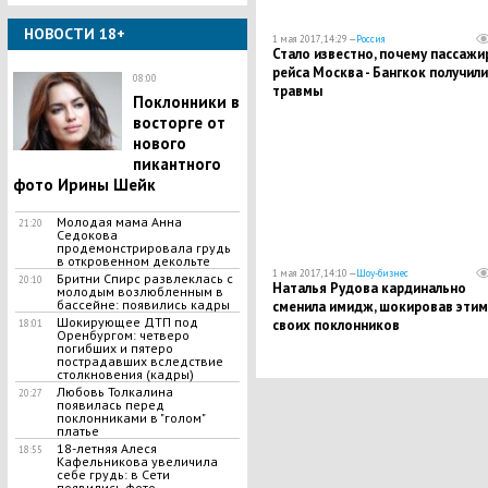
НОВОСТИ 18+
1 мая 2017, 14:29 —
Россия
Стало известно, почему пассажи
рейса Москва - Бангкок получили
08:00
травмы
Поклонники в
восторге от
нового
пикантного
фото Ирины Шейк
Молодая мама Анна
21:20
Седокова
продемонстрировала грудь
в откровенном декольте
1 мая 2017, 14:10 —
Шоу-бизнес
Бритни Спирс развлеклась с
20:10
Наталья Рудова кардинально
молодым возлюбленным в
бассейне: появились кадры
сменила имидж, шокировав этим
​Шокирующее ДТП под
своих поклонников
18:01
Оренбургом: четверо
погибших и пятеро
пострадавших вследствие
столкновения (кадры)
Любовь Толкалина
20:27
появилась перед
поклонниками в "голом"
платье
18-летняя Алеся
18:55
Кафельникова увеличила
себе грудь: в Сети
появились фото