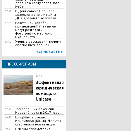
древнюю карту звездного
неба
В Денисовской пещере
17:55
археологи смогли найти
ДНК древнего человека
Ракета или корабль
17:16
пришельцев? Ученые не
могут разгадать
фотографию местного
журналиста
Ученые рассказали, почему
16:52
опасно быть левшой
ВСЕ НОВОСТИ »
ПРЕСС-РЕЛИЗЫ
17:50
Эффективная
юридическая
помощь от
Unicase
Топ весенних вакансий
12:50
Новосибирска в 2017 году
LongStay: в отелях
10:40
Измайлово (Гамма, Дельта)
стартовала новая акция
UNIPUMP представил
09:50