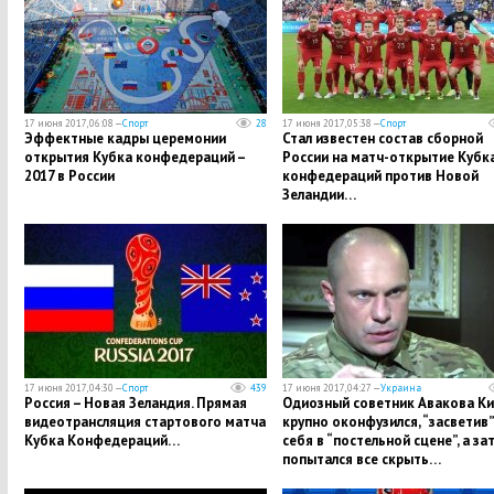
17 июня 2017, 06:08 —
Спорт
28
17 июня 2017, 05:38 —
Спорт
Эффектные кадры церемонии
Стал известен состав сборной
открытия Кубка конфедераций –
России на матч-открытие Кубк
2017 в России
конфедераций против Новой
Зеландии…
17 июня 2017, 04:30 —
Спорт
439
17 июня 2017, 04:27 —
Украина
Россия – Новая Зеландия. Прямая
Одиозный советник Авакова Ки
видеотрансляция стартового матча
крупно оконфузился, “засветив”
Кубка Конфедераций…
себя в “постельной сцене”, а за
попытался все скрыть…