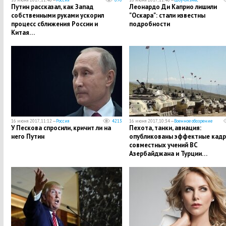
Путин рассказал, как Запад
Леонардо Ди Каприо лишили
собственными руками ускорил
"Оскара": стали известны
процесс сближения России и
подробности
Китая…
16 июня 2017, 11:12 —
Россия
4213
16 июня 2017, 10:34 —
Военное обозрение
У Пескова спросили, кричит ли на
Пехота, танки, авиация:
него Путин
опубликованы эффектные кад
совместных учений ВС
Азербайджана и Турции…