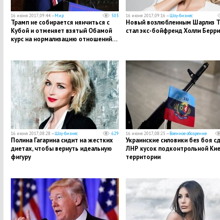
16 июня 2017, 09:44 —
Мир
503
16 июня 2017, 09:16 —
Шоу-бизнес
Трамп не собирается нянчиться с
Новый возлюбленным Шарлиз Т
Кубой и отменяет взятый Обамой
стал экс-бойфренд Холли Берри
курс на нормализацию отношений…
16 июня 2017, 08:28 —
Шоу-бизнес
629
16 июня 2017, 08:25 —
Военное обозрение
Полина Гагарина сидит на жестких
Украинские силовики без боя с
диетах, чтобы вернуть идеальную
ЛНР кусок подконтрольной Кие
фигуру
территории