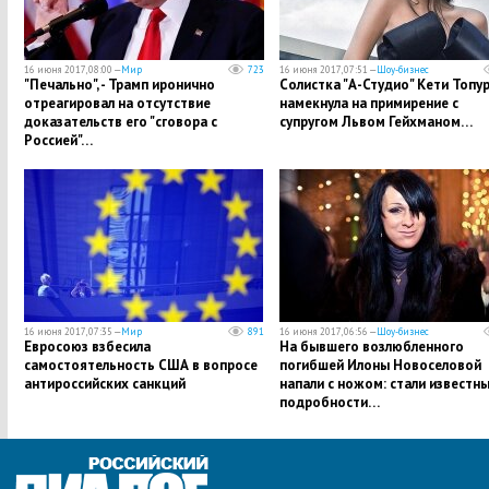
16 июня 2017, 08:00 —
Мир
723
16 июня 2017, 07:51 —
Шоу-бизнес
"Печально", - Трамп иронично
Солистка "А-Студио" Кети Топу
отреагировал на отсутствие
намекнула на примирение с
доказательств его "сговора с
супругом Львом Гейхманом…
Россией"…
16 июня 2017, 07:35 —
Мир
891
16 июня 2017, 06:56 —
Шоу-бизнес
Евросоюз взбесила
На бывшего возлюбленного
самостоятельность США в вопросе
погибшей Илоны Новоселовой
антироссийских санкций
напали с ножом: стали известн
подробности…