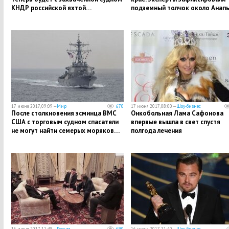
КНДР российской яхтой…
подземный толчок около Анап
17 июня 2017, 09:09 —
Мир
670
17 июня 2017, 08:00 —
Шоу-бизнес
После столкновения эсминца ВМС
Онкобольная Лама Сафонова
США с торговым судном спасатели
впервые вышла в свет спустя
не могут найти семерых моряков…
полгода лечения
16 июня 2017, 11:48 —
Россия
690
16 июня 2017, 11:40 —
Шоу-бизнес