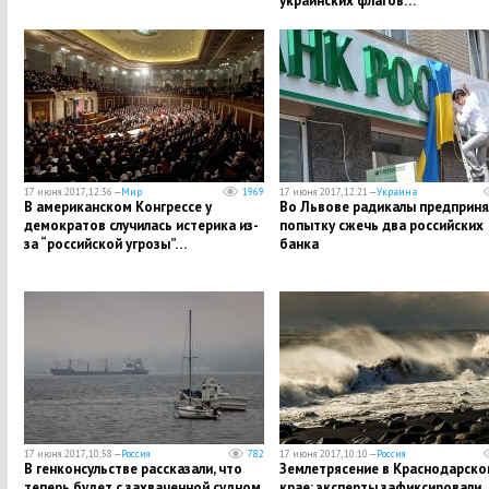
украинских флагов…
17 июня 2017, 12:36 —
Мир
1969
17 июня 2017, 12:21 —
Украина
В американском Конгрессе у
Во Львове радикалы предприня
демократов случилась истерика из-
попытку сжечь два российских
за “российской угрозы”…
банка
17 июня 2017, 10:58 —
Россия
782
17 июня 2017, 10:10 —
Россия
В генконсульстве рассказали, что
Землетрясение в Краснодарско
теперь будет с захваченной судном
крае: эксперты зафиксировали