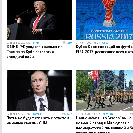
17 июня 2017, 03:31 —
Мир
280
17 июня 2017, 03:25 —
Спорт
В МИД РФ увидели в заявлении
Кубок Конфедераций по футбо
Трампа по Кубе отголоски
FIFA-2017: расписание всех мат
холодной войны
17 июня 2017, 01:47 —
Россия
602
17 июня 2017, 01:09 —
Украина
Путин не будет спешить с ответом
Националисты из "Азова" вышли
на новые санкции США
военный парад в Мариуполе с
неонацистской символикой и б