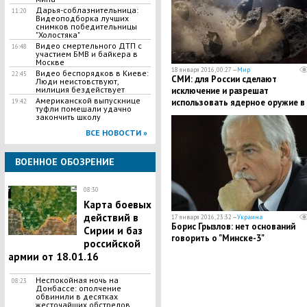
Дарья-соблазнительница:
11:20
Видеоподборка лучших
снимков победительницы
"Холостяка"
Видео смертельного ДТП с
16:48
участием БМВ и байкера в
Москве
18 января 2016, 00:27 —
Мир
Видео беспорядков в Киеве:
22:45
СМИ: для России сделают
Люди неистовствуют,
милиция бездействует
исключение и разрешат
Американской выпускнице
использовать ядерное оружие в
19:42
туфли помешали удачно
космосе
закончить школу
ВСЕ НОВОСТИ »
ВОЕННОЕ ОБОЗРЕНИЕ
08:30
Карта боевых
действий в
17 января 2016, 23:32 —
Украина
Борис Грызлов: нет оснований
Сирии и баз
говорить о "Минске-3"
российской
армии от 18.01.16
Неспокойная ночь на
08:23
Донбассе: ополчение
обвинили в десятках
жесточайших обстрелов