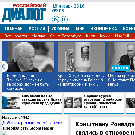
18 января 2016
09:03
ГЛАВНАЯ
РОССИЯ
УКРАИНА
МИР
ЭКОНОМИКА
ВОЕН
Все новости
Москва
Санкт-Петербург
Киев
Крым
ИноСМИ
иносми
Борис Грызлов о
SpaceX сумела посадить
Новым прези
"Минске-2": закон о
первую ступень Falcon 9
США станет Пут
выборах должен быть
на платформу в Тих...
News
согласова...
США ввели новые
Марков: Сурков
санкции против Ирана,
руководит Донбассом,
едва сняв предыдущие
Нуланд - "киевской
хунтой" - сост...
Новости СМИ2
Криштиану Роналду
Добавить рекламное обьявление
Тизерная сеть GlobalTeaser
снялись в откровен