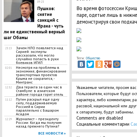
09:23
Во время фотосессии Криш
Пушков:
снятие
паре, одетые лишь в нижн
санкций с
демонстрируя свои подкач
Ирана - чуть
ли не единственный верный
шаг Обамы
Зачем НЛО появляется над
23:13
Сирией: эксперты
рассказали, что могло
Теги:
Общество
случайно попасть в руки
боевиков ИГИЛ
Несмотря на проблемы в
02:01
экономике, финансирование
транспортных проектов
Крыма не сократится, -
Минтранс
Два теракта за один час в
Уважаемые читатели, просим вас
12:32
Стамбуле: в азиатском
Пользователи, которые будут ос
районе города горит отель
Путин раскрыл еще одну
характера, либо комментарии, р
11:12
силу, поддерживаемую
расовой, национальной или дру
Россией в Сирии
параллельно с Башаром
к сепаратизму, будут забанены.
Асадом
Comments are disabled
Журналист – президенту
12:29
России: Когда мы получим
Социальные комментарии
Ca
назад прежнего Путина?
ВСЕ НОВОСТИ »