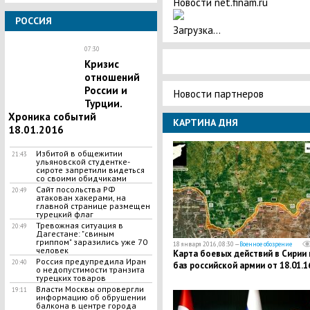
Новости net.finam.ru
РОССИЯ
Загрузка...
07:30
Кризис
отношений
России и
Новости партнеров
Турции.
Хроника событий
КАРТИНА ДНЯ
18.01.2016
Избитой в общежитии
21:43
ульяновской студентке-
сироте запретили видеться
со своими обидчиками
Сайт посольства РФ
20:49
атакован хакерами, на
главной странице размещен
турецкий флаг
Тревожная ситуация в
20:49
Дагестане: "свиным
гриппом" заразились уже 70
18 января 2016, 08:30 —
Военное обозрение
человек
Карта боевых действий в Сирии 
Россия предупредила Иран
20:40
баз российской армии от 18.01.1
о недопустимости транзита
турецких товаров
Власти Москвы опровергли
19:11
информацию об обрушении
балкона в центре города