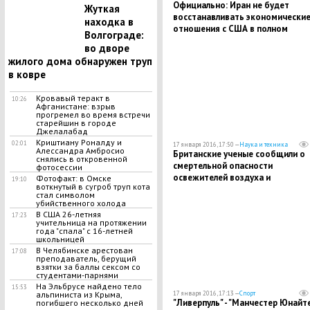
Официально: Иран не будет
Жуткая
восстанавливать экономически
находка в
отношения с США в полном
Волгограде:
масштабе
во дворе
жилого дома обнаружен труп
в ковре
Кровавый теракт в
10:26
Афганистане: взрыв
прогремел во время встречи
старейшин в городе
Джелалабад
Криштиану Роналду и
02:01
17 января 2016, 17:50 —
Наука и техника
Алессандра Амбросио
Британские ученые сообщили о
снялись в откровенной
смертельной опасности
фотосессии
освежителей воздуха и
Фотофакт: в Омске
19:10
воткнутый в сугроб труп кота
ароматических свечей
стал символом
убийственного холода
В США 26-летняя
17:23
учительница на протяжении
года "спала" с 16-летней
школьницей
В Челябинске арестован
17:08
преподаватель, берущий
взятки за баллы сексом со
студентами-парнями
На Эльбрусе найдено тело
15:53
17 января 2016, 17:13 —
Спорт
альпиниста из Крыма,
"Ливерпуль" - "Манчестер Юнайте
погибшего несколько дней