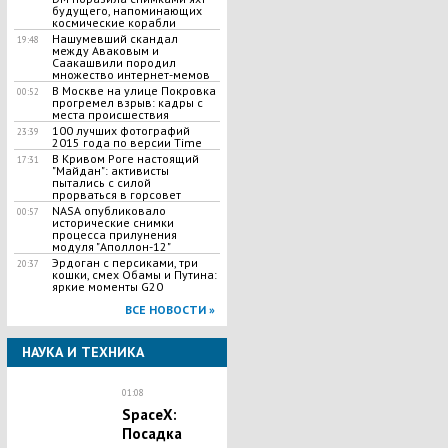
будущего, напоминающих
космические корабли
Нашумевший скандал
19:48
между Аваковым и
Саакашвили породил
множество интернет-мемов
В Москве на улице Покровка
00:52
прогремел взрыв: кадры с
места происшествия
100 лучших фотографий
23:39
2015 года по версии Time
В Кривом Роге настоящий
17:31
"Майдан": активисты
пытались с силой
прорваться в горсовет
NASA опубликовало
00:57
исторические снимки
процесса прилунения
модуля "Аполлон-12"
Эрдоган с персиками, три
20:37
кошки, смех Обамы и Путина:
яркие моменты G20
ВСЕ НОВОСТИ »
НАУКА И ТЕХНИКА
01:08
SpaceX:
Посадка