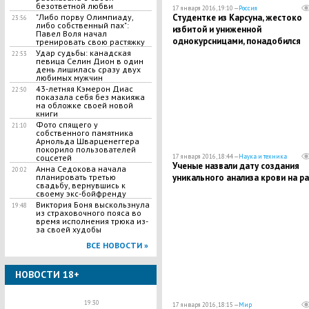
безответной любви
17 января 2016, 19:10 —
Россия
Студентке из Карсуна, жестоко
"Либо порву Олимпиаду,
23:56
либо собственный пах":
избитой и униженной
Павел Воля начал
однокурсницами, понадобился
тренировать свою растяжку
психолог
Удар судьбы: канадская
22:53
певица Селин Дион в один
день лишилась сразу двух
любимых мужчин
43-летняя Кэмерон Диас
22:50
показала себя без макияжа
на обложке своей новой
книги
Фото спящего у
21:10
собственного памятника
Арнольда Шварценеггера
покорило пользователей
17 января 2016, 18:44 —
Наука и техника
соцсетей
Ученые назвали дату создания
Анна Седокова начала
20:02
уникального анализа крови на р
планировать третью
свадьбу, вернувшись к
своему экс-бойфренду
Виктория Боня выскользнула
19:48
из страховочного пояса во
время исполнения трюка из-
за своей худобы
ВСЕ НОВОСТИ »
НОВОСТИ 18+
19:30
17 января 2016, 18:15 —
Мир