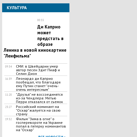
КУЛЬТУРА
00:55
Ди Каприо
может
предстать в
образе
Ленина в новой кинокартине
"Ленфильма"
СМИ: в Швейцарии умер
09:34
автор песен Эдит Пиаф и
Селин Дион
Леонардо ди Каприо
16:39
пообещал, что благодаря
ему Путин станет "очень-
очень интересным"
"Друзья" не воссоединятся
11:20
из-за Чендлера: Метью
Перри отказался от съемок
Российский номинант на
23:27
"Оскар" жалуется на свою
страну
Фильм "Зима в огне" о
19:32
госперевороте на Украине
попал в пятерку номинантов
на "Оскар"
ВСЕ НОВОСТИ »