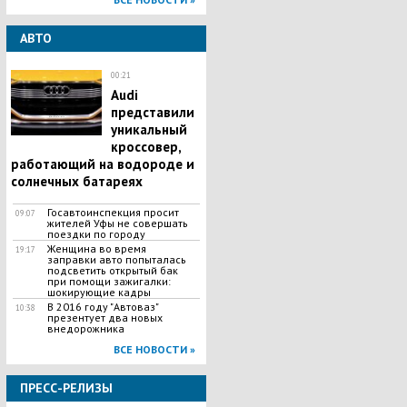
АВТО
00:21
Audi
представили
уникальный
кроссовер,
работающий на водороде и
солнечных батареях
Госавтоинспекция просит
09:07
жителей Уфы не совершать
поездки по городу
Женщина во время
19:17
заправки авто попыталась
подсветить открытый бак
при помощи зажигалки:
шокирующие кадры
В 2016 году "Автоваз"
10:38
презентует два новых
внедорожника
ВСЕ НОВОСТИ »
ПРЕСС-РЕЛИЗЫ