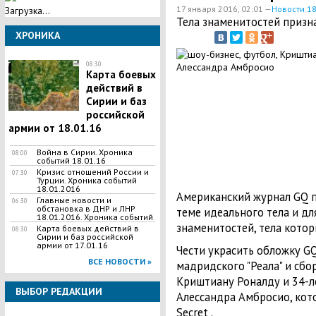
17 января 2016, 02:01 —
Новости 1
Загрузка...
Тела знаменитостей приз
ХРОНИКА
08:30
Карта боевых
действий в
Сирии и баз
российской
армии от 18.01.16
Война в Сирии. Хроника
08:00
событий 18.01.16
Кризис отношений России и
07:30
Турции. Хроника событий
18.01.2016
Американский журнал GQ п
Главные новости и
06:30
обстановка в ДНР и ЛНР
теме идеального тела и дл
18.01.2016. Хроника событий
знаменитостей, тела кото
Карта боевых действий в
08:30
Сирии и баз российской
армии от 17.01.16
Чести украсить обложку GQ
ВСЕ НОВОСТИ »
мадридского "Реала" и сб
Криштиану Роналду и 34-л
ВЫБОР РЕДАКЦИИ
Алессандра Амбросио, котор
Secret .