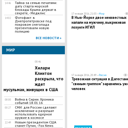
Тайна за семью печатями:
14:46
дату старта морской
блокады Крыма держат в
секрете, - Меджлис
17 января 2016, 21:03 —
Мир
В Нью-Йорке двое неизвестных
Фотофакт: в
14:02
Днепропетровске под
напали на мужчину, выкрикивая
покровом снегопада
лозунги ИГИЛ
презентовали новую
полицию
ВСЕ НОВОСТИ »
МИР
08:46
Хилари
Клинтон
17 января 2016, 20:49 —
Россия
раскрыла, что
Тревожная ситуация в Дагестане
"свиным гриппом" заразились уж
ждет
человек
мусульман, живущих в США
Война в Сирии. Хроника
08:00
событий 18.01.16
СМИ: для России сделают
00:27
исключение и разрешат
использовать ядерное
оружие в космосе
Новым президентом США
22:49
станет Путин, - Fox News
мнение