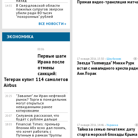
назад
Прямая видео-трансляция матч
В Свердловской области
14:55
пожилых супругов зверски
убили ради 80 тысяч
"похоронных" рублей
ВСЕ НОВОСТИ »
ЭКОНОМИКА
00:06
Первые шаги
17 января 2016, 15:50 —
Шоу-бизнес
Ирана после
Звезда "Голливуда" Микки Рурк
отмены
встал с инвалидного кресла ради
санкций:
Ани Лорак
Тегеран купит 114 самолетов
Airbus
"Завалит" ли Иран нефтяной
20:25
рынок? Торги в понедельник
могут открыться
невиданными ранее
котировками
Силуанов рассказал, что
20:07
будет с рублем дальше
Financial Times: премьер
18:03
17 января 2016, 14:46 —
Украина
Японии Абэ ясно дал понять,
Тайна за семью печатями: дату
что хочет работать с
старта морской блокады Крыма
Путиным в рамках "Группы