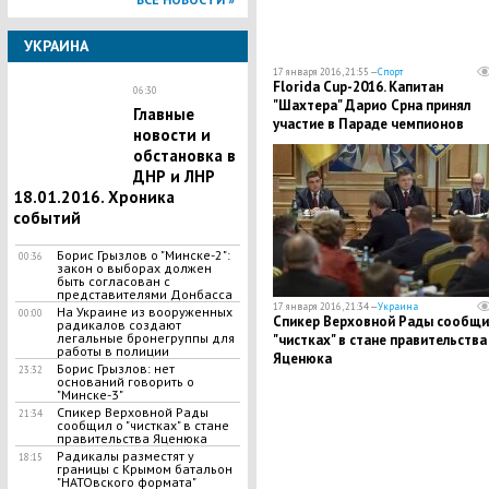
УКРАИНА
17 января 2016, 21:55 —
Спорт
Florida Cup-2016. Капитан
06:30
"Шахтера" Дарио Срна принял
Главные
участие в Параде чемпионов
новости и
вместе с Роналдо, Роналдиньо и
обстановка в
Микки Маусом
ДНР и ЛНР
18.01.2016. Хроника
событий
Борис Грызлов о "Минске-2":
00:36
закон о выборах должен
быть согласован с
представителями Донбасса
17 января 2016, 21:34 —
Украина
На Украине из вооруженных
00:00
Спикер Верховной Рады сообщи
радикалов создают
легальные бронегруппы для
"чистках" в стане правительства
работы в полиции
Яценюка
Борис Грызлов: нет
23:32
оснований говорить о
"Минске-3"
Спикер Верховной Рады
21:34
сообщил о "чистках" в стане
правительства Яценюка
Радикалы разместят у
18:15
границы с Крымом батальон
"НАТОвского формата"