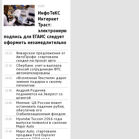
15:05
ИнфоТеКС
Интернет
Траст:
электронную
подпись для ЕГАИС следует
оформить незамедлительно
Январское предложение от
15:25
АвтоПрофи: стартовали
скидки на прокат авто
Сбербанк: учет и выплата
17:10
пенсий сотрудникам ФТС
автоматизированы
«Вселенная Текстиля» дарит
14:50
зимние подарки к своему
пятилетию
Андрей Родичев
12:40
поднимется на Эверест со
штангой
Мнение: ЦБ России может
11:00
остановить падение рубля,
обеспечив его
Стабилизационным фондом
Hyundai Tucson 2016 года
15:00
выпуска появился в салонах
Major Auto
Major Auto: стартовали
17:45
продажи Ford Explorer
выпуска 2016 года