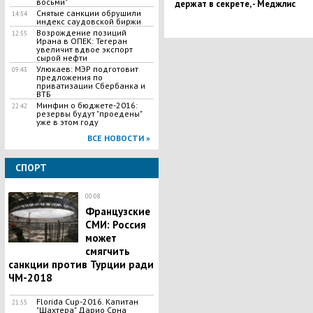
восьми"
держат в секрете, - Меджлис
Снятые санкции обрушили
14:54
индекс саудовской биржи
Возрождение позиций
12:55
Ирана в ОПЕК: Тегеран
увеличит вдвое экспорт
сырой нефти
Улюкаев: МЭР подготовит
09:43
предложения по
приватизации Сбербанка и
ВТБ
Минфин о бюджете-2016:
22:42
резервы будут "проедены"
уже в этом году
ВСЕ НОВОСТИ »
СПОРТ
00:08
Французские
СМИ: Россия
может
смягчить
санкции против Турции ради
ЧМ-2018
Florida Cup-2016. Капитан
21:55
"Шахтера" Дарио Срна