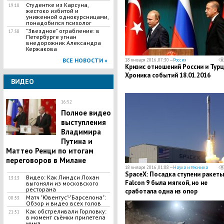
Студентке из Карсуна,
19:10
жестоко избитой и
униженной однокурсницами,
понадобился психолог
"Звездное" ограбление: в
17:58
Петербурге угнан
внедорожник Александра
Кержакова
ВСЕ НОВОСТИ »
18 января 2016, 07:30 —
Россия
Кризис отношений России и Турц
Хроника событий 18.01.2016
ВИДЕО
16:52
Полное видео
выступления
Владимира
Путина и
Маттео Ренци по итогам
переговоров в Милане
18 января 2016, 01:08 —
Наука и техника
SpaceX: Посадка ступени ракеты
Видео: Как Линдси Лохан
13:13
Falcon 9 была мягкой, но не
выгоняли из московского
ресторана
сработала одна из опор
Матч "Ювентус"-"Барселона":
00:53
Обзор и видео всех голов
Как обстреливали Горловку:
21:51
в момент съёмки прилетела
мина