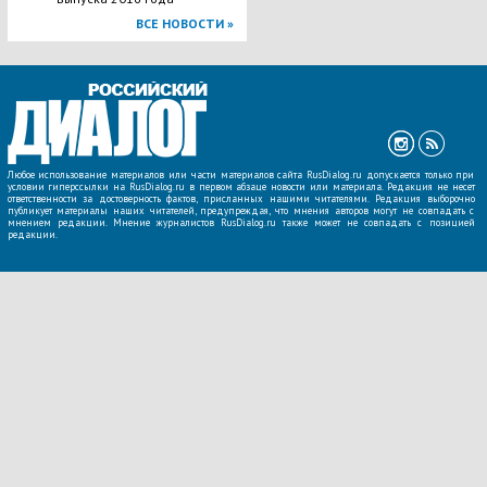
ВСЕ НОВОСТИ »
Любое использование материалов или части материалов сайта RusDialog.ru допускается только при
условии гиперссылки на RusDialog.ru в первом абзаце новости или материала. Редакция не несет
ответственности за достоверность фактов, присланных нашими читателями. Редакция выборочно
публикует материалы наших читателей, предупреждая, что мнения авторов могут не совпадать с
мнением редакции. Мнение журналистов RusDialog.ru также может не совпадать с позицией
редакции.