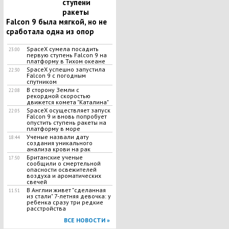
ступени
ракеты
Falcon 9 была мягкой, но не
сработала одна из опор
SpaceX сумела посадить
23:00
первую ступень Falcon 9 на
платформу в Тихом океане
SpaceX успешно запустила
22:30
Falcon 9 с погодным
спутником
В сторону Земли с
22:08
рекордной скоростью
движется комета "Каталина"
SpaceX осуществляет запуск
22:05
Falcon 9 и вновь попробует
опустить ступень ракеты на
платформу в море
Ученые назвали дату
18:44
создания уникального
анализа крови на рак
Британские ученые
17:50
сообщили о смертельной
опасности освежителей
воздуха и ароматических
свечей
В Англии живет "сделанная
11:51
из стали" 7-летняя девочка: у
ребенка сразу три редкие
расстройства
ВСЕ НОВОСТИ »