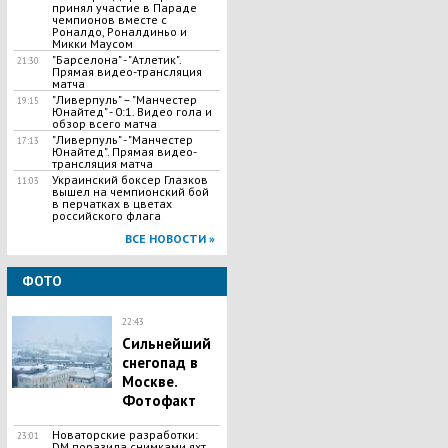
принял участие в Параде
чемпионов вместе с
Роналдо, Роналдиньо и
Микки Маусом
"Барселона" - "Атлетик".
21:30
Прямая видео-трансляция
матча
​"Ливерпуль" – "Манчестер
19:15
Юнайтед" - 0:1. Видео гола и
обзор всего матча
"Ливерпуль" - "Манчестер
17:13
Юнайтед". Прямая видео-
трансляция матча
Украинский боксер Глазков
11:03
вышел на чемпионский бой
в перчатках в цветах
российского флага
ВСЕ НОВОСТИ »
ФОТО
22:43
Сильнейший
снегопад в
Москве.
Фотофакт
Новаторские разработки:
23:01
DM поразила снимками яхт