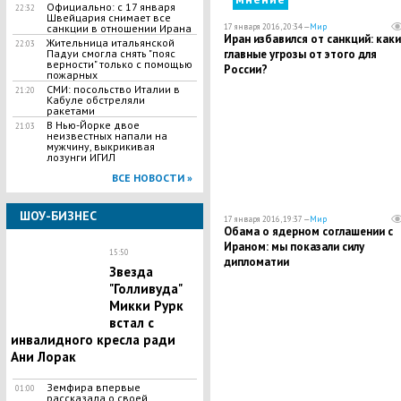
Официально: с 17 января
22:32
Швейцария снимает все
17 января 2016, 20:34 —
Мир
санкции в отношении Ирана
Иран избавился от санкций: как
Жительница итальянской
22:03
главные угрозы от этого для
Падуи смогла снять "пояс
верности" только с помощью
России?
пожарных
СМИ: посольство Италии в
21:20
Кабуле обстреляли
ракетами
В Нью-Йорке двое
21:03
неизвестных напали на
мужчину, выкрикивая
лозунги ИГИЛ
ВСЕ НОВОСТИ »
ШОУ-БИЗНЕС
17 января 2016, 19:37 —
Мир
Обама о ядерном соглашении с
Ираном: мы показали силу
15:50
дипломатии
Звезда
"Голливуда"
Микки Рурк
встал с
инвалидного кресла ради
Ани Лорак
Земфира впервые
01:00
рассказала о своей