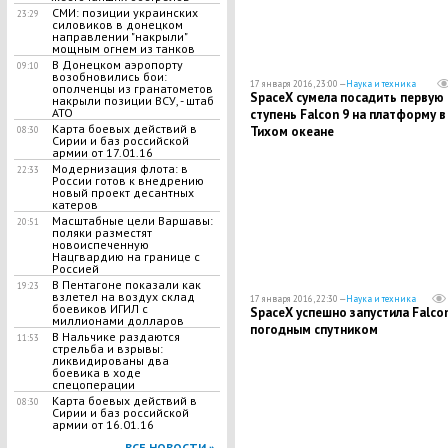
СМИ: позиции украинских
23:29
силовиков в донецком
направлении "накрыли"
мощным огнем из танков
В Донецком аэропорту
09:10
возобновились бои:
17 января 2016, 23:00 —
Наука и техника
ополченцы из гранатометов
SpaceX сумела посадить первую
накрыли позиции ВСУ, - штаб
АТО
ступень Falcon 9 на платформу в
Карта боевых действий в
Тихом океане
08:30
Сирии и баз российской
армии от 17.01.16
Модернизация флота: в
22:33
России готов к внедрению
новый проект десантных
катеров
Масштабные цели Варшавы:
20:51
поляки разместят
новоиспеченную
Нацгвардию на границе с
Россией
В Пентагоне показали как
19:23
взлетел на воздух склад
17 января 2016, 22:30 —
Наука и техника
боевиков ИГИЛ с
SpaceX успешно запустила Falcon
миллионами долларов
погодным спутником
В Нальчике раздаются
11:53
стрельба и взрывы:
ликвидированы два
боевика в ходе
спецоперации
Карта боевых действий в
08:30
Сирии и баз российской
армии от 16.01.16
ВСЕ НОВОСТИ »