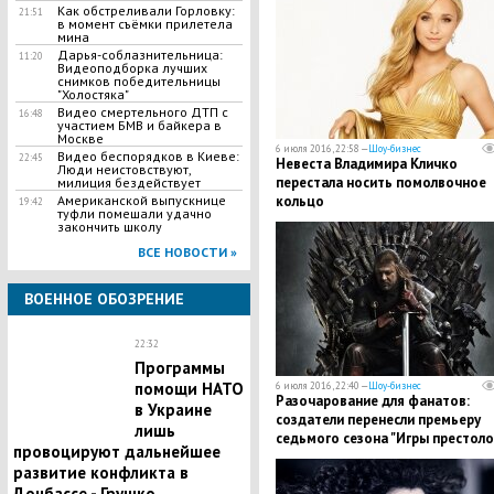
Украиной
Как обстреливали Горловку:
21:51
в момент съёмки прилетела
мина
Дарья-соблазнительница:
11:20
Видеоподборка лучших
снимков победительницы
"Холостяка"
Видео смертельного ДТП с
16:48
участием БМВ и байкера в
Москве
6 июля 2016, 22:58 —
Шоу-бизнес
Видео беспорядков в Киеве:
22:45
Невеста Владимира Кличко
Люди неистовствуют,
перестала носить помолвочное
милиция бездействует
кольцо
Американской выпускнице
19:42
туфли помешали удачно
закончить школу
ВСЕ НОВОСТИ »
ВОЕННОЕ ОБОЗРЕНИЕ
22:32
Программы
помощи НАТО
6 июля 2016, 22:40 —
Шоу-бизнес
Разочарование для фанатов:
в Украине
создатели перенесли премьеру
лишь
седьмого сезона "Игры престоло
провоцируют дальнейшее
развитие конфликта в
Донбассе - Грушко