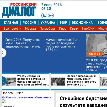
7 июля 2016
07:10
ГЛАВНАЯ
РОССИЯ
УКРАИНА
МИР
ЭКОНОМИКА
ВОЕН
Все новости
Москва
Петербург
Киев
Крым
ИноСМИ
Мнен
Евро-2016. Португалия -
Мамаев перестал быть
Уэльс. Прямая
лицом "Краснодара"
видеотрансляция матча
после вечеринки на
€250 т...
сюжет
МИД РФ пред
Запад: налицо
симптомы – у
военны...
Угрозы создания
Месси приговорили к
ядерного оружия не
тюремному сроку:
было: в Лондоне
футболист и его отец
признали ошибкой во...
получили 21 ...
Новости СМИ2
Стихийное бедствие
Добавить рекламное обьявление
результате наводне
Загрузка...