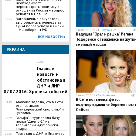
необходимость
пересмотреть политику в
отношении России – вопрос
решится в Польше
Заграничные покупатели
16:25
выстроились в очередь за
Су-34 после успеха в Сирии
– Минобороны РФ
6 июля 2016, 20:24 —
Шоу-бизнес
Ведущая "Орел и решка" Регина
ВСЕ НОВОСТИ »
Тодоренко отважилась на жутк
змеиный массаж
УКРАИНА
06:30
Главные
новости и
обстановка в
ДНР и ЛНР
07.07.2016. Хроника событий
6 июля 2016, 19:42 —
Шоу-бизнес
В Сети появились фото,
Авакова задело, что в Сети
21:49
подтверждающие беременност
его называют
"бандеровской сволочью" и
Собчак
"укропом"
"Альфа" штурмовала базу
20:59
полка "Днепр-1", на
территории идут обыски -
кадры
Трагедия в ДНР: в Енакиево
20:06