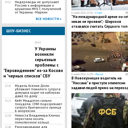
Нидерланды не допускают
19:31
Россию к информации о
крушении MH17, полученной
от Украины - Маркин
6 июля 2016, 13:56 —
Спорт
"На международной арене он се
ВСЕ НОВОСТИ »
никак не проявил", - Широков
отказался считать Слуцкого топ
ШОУ-БИЗНЕС
тренером
00:02
У Украины
возникли
серьезные
проблемы с
"Евровидением" из-за Косово
6 июля 2016, 12:39 —
Россия
и "черных списков" СБУ
В Новокузнецке водитель на
"Ниссане" в приступе эпилепсии
Модель Ксения Дели
23:45
задавил людей прямо на перехо
ублажает пожилого супруга:
девушка ходит на каблуках
даже по дому
Кейт Миддлтон сильно
23:25
похудела: СМИ подозревают
супругу британского принца
в анорексии
Невеста Владимира Кличко
22:58
перестала носить
помолвочное кольцо
Разочарование для
22:40