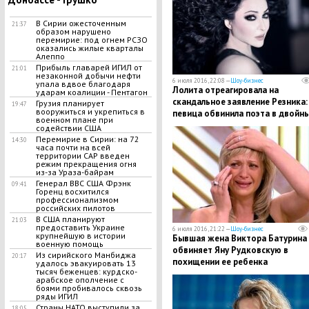
В Сирии ожесточенным
21:37
образом нарушено
перемирие: под огнем РСЗО
оказались жилые кварталы
Алеппо
Прибыль главарей ИГИЛ от
21:01
незаконной добычи нефти
6 июля 2016, 22:08 —
Шоу-бизнес
упала вдвое благодаря
Лолита отреагировала на
ударам коалиции - Пентагон
скандальное заявление Резника:
Грузия планирует
19:47
вооружиться и укрепиться в
певица обвинила поэта в двойн
военном плане при
стандартах
содействии США
Перемирие в Сирии: на 72
14:30
часа почти на всей
территории САР введен
режим прекращения огня
из-за Ураза-байрам
Генерал ВВС США Фрэнк
09:41
Горенц восхитился
профессионализмом
российских пилотов
В США планируют
21:03
предоставить Украине
6 июля 2016, 21:22 —
Шоу-бизнес
крупнейшую в истории
Бывшая жена Виктора Батурина
военную помощь
обвиняет Яну Рудковскую в
Из сирийского Манбиджа
20:17
похищении ее ребенка
удалось эвакуировать 13
тысяч беженцев: курдско-
арабское ополчение с
боями пробивалось сквозь
ряды ИГИЛ
Страны НАТО выступили за
18:05