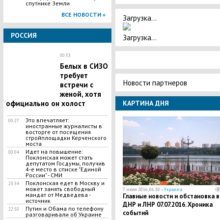
спутнике Земли
ВСЕ НОВОСТИ »
Загрузка...
РОССИЯ
Загрузка...
00:53
Белых в СИЗО
требует
Новости партнеров
встречи с
женой, хотя
КАРТИНА ДНЯ
официально он холост
Это впечатляет:
00:27
иностранные журналисты в
восторге от посещения
стройплощадки Керченского
моста
Идет на повышение:
00:04
Поклонская может стать
депутатом Госдумы, получив
4-е место в списке "Единой
России" - СМИ
Поклонская едет в Москву и
23:54
может занять свободный
7 июля 2016, 06:30 —
Украина
мандат от Медведева -
Главные новости и обстановка в
источник
ДНР и ЛНР 07.07.2016. Хроника
Путин и Обама по телефону
22:50
событий
разговаривали об Украине