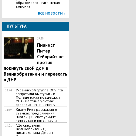
образовалась гигантская
воронка
ВСЕ НОВОСТИ »
КУЛЬТУРА
19:29
Пианист
Питер
Сейврайт не
против
покинуть свой дом в
Великобритании и переехать
в ДНР
Украинской группе Ot Vinta
18:44
запретили выступить в
Польше из-за поддержки
УПА - местные ультрас
грозились сжечь сцену
Киану Ривз рассказал о
11:39
съемках продолжения
"Матрицы": свет увидят
четвертая и пятая части
"До свидания,
14:01
Великобритания", -
писательница Джоан