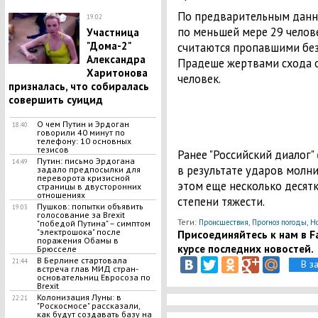
По предварительным данны
19:02
по меньшей мере 29 челове
Участница
"Дома-2"
считаются пропавшими без 
Александра
Прадеше жертвами схода о
Харитонова
человек.
призналась, что собиралась
совершить суицид
О чем Путин и Эрдоган
18:40
говорили 40 минут по
телефону: 10 основных
тезисов
Ранее "Российский диалог"
Путин: письмо Эрдогана
14:49
в результате ударов молни
задало предпосылки для
переворота кризисной
этом еще несколько десят
страницы в двусторонних
отношениях
степени тяжести.
Пушков: попытки объявить
19:03
голосование за Brexit
Теги:
,
,
Происшествия
Прогноз погоды
Но
"победой Путина" – симптом
"электрошока" после
Присоединяйтесь к нам в Fa
поражения Обамы в
курсе последних новостей.
Брюсселе
В Берлине стартовала
21:44
В з
встреча глав МИД стран-
основательниц Евросоза по
Brexit
Колонизация Луны: в
22:21
"Роскосмосе" рассказали,
как будут создавать базу на