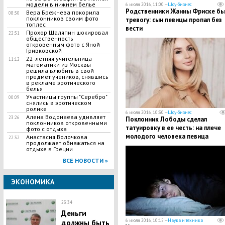
модели в нижнем белье
6 июля 2016, 11:00 —
Шоу-бизнес
Родственники Жанны Фриске б
Вера Брежнева покорила
08:30
поклонников своим фото
тревогу: сын певицы пропал без
топлес
вести
Прохор Шаляпин шокировал
22:31
общественность
откровенным фото с Яной
Гривковской
22-летняя учительница
11:12
математики из Москвы
решила влюбить в свой
предмет учеников, снявшись
в рекламе эротического
белья
Участницы группы "Серебро"
00:09
снялись в эротическом
ролике
6 июля 2016, 10:30 —
Шоу-бизнес
Алена Водонаева удивляет
23:26
Поклонник Лободы сделал
поклонников откровенными
татуировку в ее честь: на плече
фото с отдыха
молодого человека певица
Анастасия Волочкова
22:32
продолжает обнажаться на
запечатлена в образе монашки
отдыхе в Греции
ВСЕ НОВОСТИ »
ЭКОНОМИКА
23:34
Деньги
6 июля 2016, 10:15 —
Наука и техника
должны быть