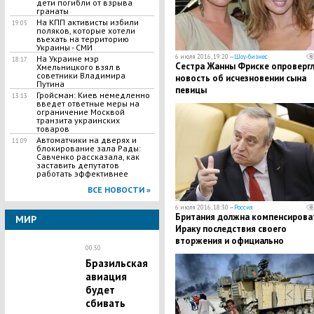
дети погибли от взрыва
гранаты
На КПП активисты избили
19:05
поляков, которые хотели
въехать на территорию
Украины - СМИ
6 июля 2016, 19:20 —
Шоу-бизнес
На Украине мэр
18:17
Сестра Жанны Фриске опроверг
Хмельницкого взял в
советники Владимира
новость об исчезновении сына
Путина
певицы
Гройсман: Киев немедленно
13:13
введет ответные меры на
ограничение Москвой
транзита украинских
товаров
Автоматчики на дверях и
11:09
блокирование зала Рады:
Савченко рассказала, как
заставить депутатов
работать эффективнее
ВСЕ НОВОСТИ »
6 июля 2016, 18:30 —
Россия
Британия должна компенсирова
МИР
Ираку последствия своего
вторжения и официально
00:50
извиниться - Клинцевич
Бразильская
авиация
будет
сбивать