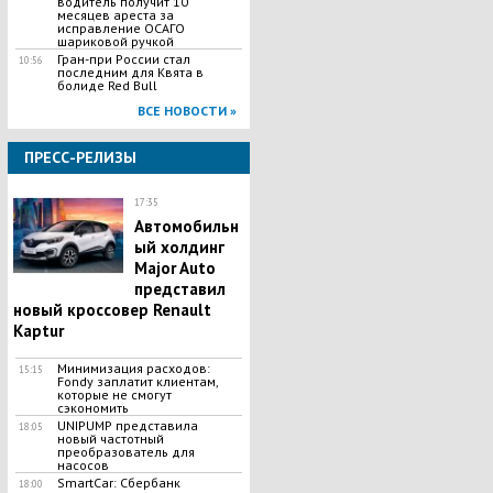
водитель получит 10
месяцев ареста за
исправление ОСАГО
шариковой ручкой
Гран-при России стал
10:56
последним для Квята в
болиде Red Bull
ВСЕ НОВОСТИ »
ПРЕСС-РЕЛИЗЫ
17:35
Автомобильн
ый холдинг
Major Auto
представил
новый кроссовер Renault
Kaptur
Минимизация расходов:
15:15
Fondy заплатит клиентам,
которые не смогут
сэкономить
UNIPUMP представила
18:05
новый частотный
преобразователь для
насосов
SmartCar: Сбербанк
18:00