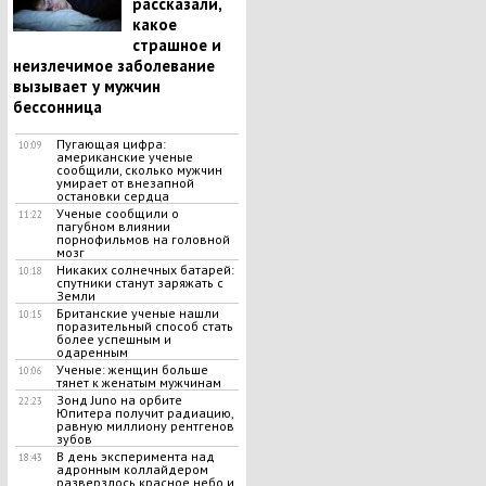
рассказали,
какое
страшное и
неизлечимое заболевание
вызывает у мужчин
бессонница
Пугающая цифра:
10:09
американские ученые
сообщили, сколько мужчин
умирает от внезапной
остановки сердца
Ученые сообщили о
11:22
пагубном влиянии
порнофильмов на головной
мозг
Никаких солнечных батарей:
10:18
спутники станут заряжать с
Земли
Британские ученые нашли
10:15
поразительный способ стать
более успешным и
одаренным
Ученые: женщин больше
10:06
тянет к женатым мужчинам
Зонд Juno на орбите
22:23
Юпитера получит радиацию,
равную миллиону рентгенов
зубов
В день эксперимента над
18:43
адронным коллайдером
разверзлось красное небо и