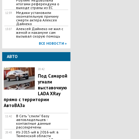
Роулинг недовольна
итогами референдума о
выходе страны из ЕС
Медики установили
12:39
окончательную причину
смерти актера Алексея
Дайнеко
Алексей Дайнеко не жил с
13:07
женой и накануне сам
вызывал скорую помощь
ВСЕ НОВОСТИ »
АВТО
20:42
Под Самарой
угнали
выставочную
LADA XRay
прямо с территории
АвтоВАЗа
В Сеть "слили" базу
11:42
автовладельцев -
контактные данные
рассекречены
Из 2015-ый в 2016-ый: в
20:43
Тюменской области