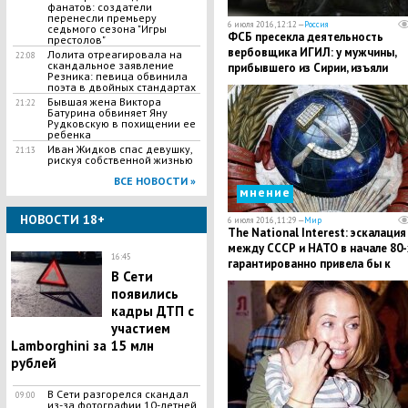
фанатов: создатели
перенесли премьеру
6 июля 2016, 12:12 —
Россия
седьмого сезона "Игры
ФСБ пресекла деятельность
престолов"
вербовщика ИГИЛ: у мужчины,
Лолита отреагировала на
22:08
скандальное заявление
прибывшего из Сирии, изъяли
Резника: певица обвинила
арсенал оружия
поэта в двойных стандартах
Бывшая жена Виктора
21:22
Батурина обвиняет Яну
Рудковскую в похищении ее
ребенка
Иван Жидков спас девушку,
21:13
рискуя собственной жизнью
ВСЕ НОВОСТИ »
мнение
НОВОСТИ 18+
6 июля 2016, 11:29 —
Мир
The National Interest: эскалация
между СССР и НАТО в начале 80-
16:45
гарантированно привела бы к
В Сети
ядерной войне
появились
кадры ДТП с
участием
Lamborghini за 15 млн
рублей
В Сети разгорелся скандал
09:00
из-за фотографии 10-летней