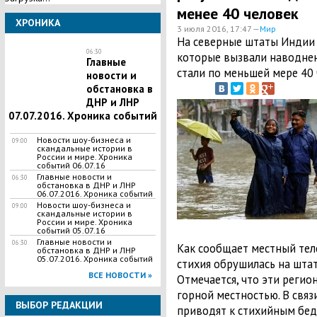
менее 40 человек
ХРОНИКА
3 июля 2016, 17:47 —
Мир
​На северные штаты Индии
06:30
которые вызвали наводнен
Главные
стали по меньшей мере 40 
новости и
обстановка в
ДНР и ЛНР
07.07.2016. Хроника событий
Новости шоу-бизнеса и
09:00
скандальные истории в
России и мире. Хроника
событий 06.07.16
Главные новости и
06:30
обстановка в ДНР и ЛНР
06.07.2016. Хроника событий
Новости шоу-бизнеса и
09:00
скандальные истории в
России и мире. Хроника
событий 05.07.16
Главные новости и
06:30
Как сообщает местный теле
обстановка в ДНР и ЛНР
05.07.2016. Хроника событий
стихия обрушилась на шта
ВСЕ НОВОСТИ »
Отмечается, что эти регио
горной местностью. В свя
ВЫБОР РЕДАКЦИИ
приводят к стихийным бед