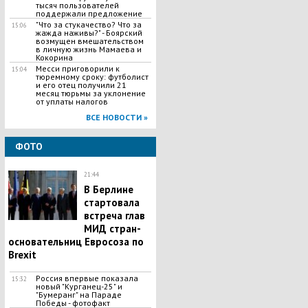
тысяч пользователей
поддержали предложение
"Что за стукачество? Что за
15:06
жажда наживы?" - Боярский
возмущен вмешательством
в личную жизнь Мамаева и
Кокорина
Месси приговорили к
15:04
тюремному сроку: футболист
и его отец получили 21
месяц тюрьмы за уклонение
от уплаты налогов
ВСЕ НОВОСТИ »
ФОТО
21:44
В Берлине
стартовала
встреча глав
МИД стран-
основательниц Евросоза по
Brexit
Россия впервые показала
15:32
новый "Курганец-25" и
"Бумеранг" на Параде
Победы - фотофакт