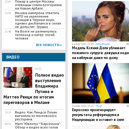
Пожар в центре Москвы:
22:42
очевидцы сняли возгорание
на Новом Арбате
Москва намерена ответить
22:03
НАТО на укрепление
позиций в Черном море,
однако дисбаланса в силах
не допустит - Грушко
На Волге не разминулись
21:48
теплоход и катер: погиб
человек
6 июля 2016, 23:45 —
Шоу-бизнес
ВСЕ НОВОСТИ »
Модель Ксения Дели ублажает
пожилого супруга: девушка ходи
ВИДЕО
на каблуках даже по дому
16:52
Полное видео
выступления
Владимира
Путина и
Маттео Ренци по итогам
переговоров в Милане
6 июля 2016, 23:22 —
Мир
Евросоюз проигнорирует
Видео: Как Линдси Лохан
13:13
результаты референдума в
выгоняли из московского
ресторана
Нидерландах и оставит в силе
Матч "Ювентус"-"Барселона":
соглашение об ассоциации с
00:53
Обзор и видео всех голов