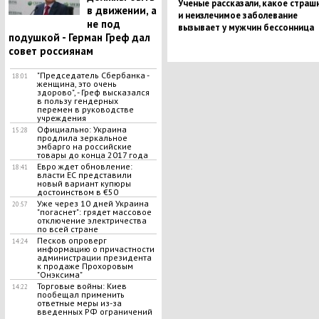
Ученые рассказали, какое страш
в движении, а
и неизлечимое заболевание
не под
вызывает у мужчин бессонница
подушкой - Герман Греф дал
совет россиянам
"Председатель Сбербанка -
18:01
женщина, это очень
здорово", - Греф высказался
в пользу гендерных
перемен в руководстве
учреждения
Официально: Украина
15:28
продлила зеркальное
эмбарго на российские
товары до конца 2017 года
Евро ждет обновление:
18:41
власти ЕС представили
новый вариант купюры
достоинством в €50
Уже через 10 дней Украина
20:57
"погаснет": грядет массовое
отключение электричества
по всей стране
Песков опроверг
14:24
информацию о причастности
администрации президента
к продаже Прохоровым
"Онэксима"
Торговые войны: Киев
14:22
пообещал применить
ответные меры из-за
введенных РФ ограничений