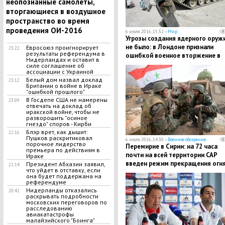
неопознанные самолеты,
вторгающиеся в воздушное
пространство во время
проведения ОИ-2016
6 июля 2016, 15:52 —
Мир
Угрозы создания ядерного оруж
не было: в Лондоне признали
Евросоюз проигнорирует
23:22
результаты референдума в
ошибкой военное вторжение в
Нидерландах и оставит в
Ирак
силе соглашение об
ассоциации с Украиной
Белый дом назвал доклад
23:12
Британии о войне в Ираке
"ошибкой прошлого"
В Госдепе США не намерены
23:09
отвечать на доклад об
иракской войне, чтобы не
разворошить "осиное
гнездо" споров - Кирби
Блэр врет, как дышит:
22:16
Пушков раскритиковал
6 июля 2016, 14:30 —
Военное обозрение
порочное лидерство
Перемирие в Сирии: на 72 часа
премьера по действиям в
почти на всей территории САР
Ираке
введен режим прекращения огн
Президент Абхазии заявил,
21:14
что уйдет в отставку, если
из-за Ураза-байрам
она будет поддержана на
референдуме
Нидерланды отказались
20:42
раскрывать подробности
московских переговоров по
расследованию
авиакатастрофы
малайзийского "Боинга"