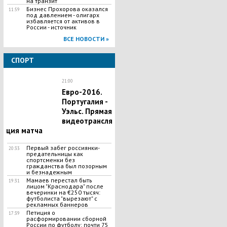
на транзит
Бизнес Прохорова оказался
11:59
под давлением - олигарх
избавляется от активов в
России - источник
ВСЕ НОВОСТИ »
СПОРТ
21:00
Евро-2016.
Португалия -
Уэльс. Прямая
видеотрансля
ция матча
Первый забег россиянки-
20:33
предательницы как
спортсменки без
гражданства был позорным
и безнадежным
Мамаев перестал быть
19:31
лицом "Краснодара" после
вечеринки на €250 тысяч:
футболиста "вырезают" с
рекламных баннеров
Петиция о
17:39
расформировании сборной
России по футболу: почти 75