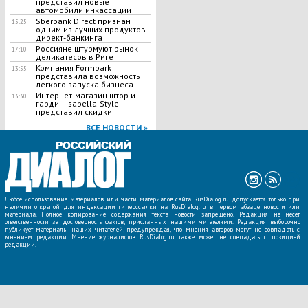
представил новые
автомобили инкассации
Sberbank Direct признан
15:25
одним из лучших продуктов
директ-банкинга
Россияне штурмуют рынок
17:10
деликатесов в Риге
Компания Formpark
13:55
представила возможность
легкого запуска бизнеса
Интернет-магазин штор и
13:30
гардин Isabella-Style
представил скидки
ВСЕ НОВОСТИ »
Любое использование материалов или части материалов сайта RusDialog.ru допускается только при
наличии открытой для индексации гиперссылки на RusDialog.ru в первом абзаце новости или
материала. Полное копирование содержания текста новости запрещено. Редакция не несет
ответственности за достоверность фактов, присланных нашими читателями. Редакция выборочно
публикует материалы наших читателей, предупреждая, что мнения авторов могут не совпадать с
мнением редакции. Мнение журналистов RusDialog.ru также может не совпадать с позицией
редакции.