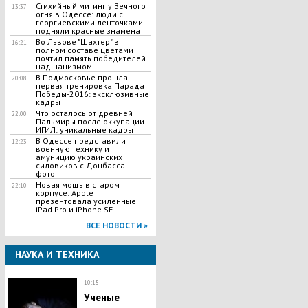
Стихийный митинг у Вечного
13:37
огня в Одессе: люди с
георгиевскими ленточками
подняли красные знамена
Во Львове "Шахтер" в
16:21
полном составе цветами
почтил память победителей
над нацизмом
В Подмосковье прошла
20:08
первая тренировка Парада
Победы-2016: эксклюзивные
кадры
Что осталось от древней
22:00
Пальмиры после оккупации
ИГИЛ: уникальные кадры
В Одессе представили
12:23
военную технику и
амуницию украинских
силовиков с Донбасса –
фото
Новая мощь в старом
22:10
корпусе: Apple
презентовала усиленные
iPad Pro и iPhone SE
ВСЕ НОВОСТИ »
НАУКА И ТЕХНИКА
10:15
Ученые