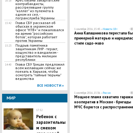
Арестованы закарпатские
16:18
контрабандисты,
расстрелявшие группу
"коллег" из пулемета в
одном из сел, -
погранслужба Украины
Глава СБУ рассказал об
15:42
обысках в украинском
1 сентября 2016, 15:45 —
Новости 18+
офисе "НТВ+" и пожаловался
Анна Калашникова перестала бы
на армию "российских
ботов", которая работает
примерной матерью и нарядилас
против Украины
стиле садо-мазо
Подрыв памятника
15:23
защитникам ЛНР - теракт,
кощунство и вандализм -
представитель милиции
республики
Глава СБУ Грицак предложил
14:40
всем желающим сейчас же
поехать в Харьков, чтобы
осмотреть "тайные тюрьмы"
ведомства
ВСЕ НОВОСТИ »
1 сентября 2016, 15:36 —
Россия
Мощное пламя охватило гараж
МИР
кооператив в Москве - бригады
МЧС борются с распространени
17:52
огня
Ребенок с
заразительны
м смехом