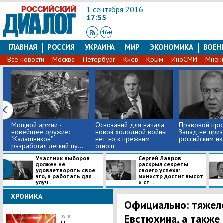
1 сентября 2016
17:55
ГЛАВНАЯ
РОССИЯ
УКРАИНА
МИР
ЭКОНОМИКА
ВОЕН
Все новости
Москва
Петербург
Киев
Крым
ИноСМИ
Мнен
Мощной армии -
Оснований для начала
Правовой про
новейшее оружие:
новой холодной войны
Запад не при
"Калашников"
нет, но к прежним
российским из-
разработал легкий пу...
отнош...
Участник выборов
Сергей Лавров
должен не
раскрыл секреты
удовлетворять свое
своего успеха:
эго, а работать для
министр достиг высот
улуч...
и ст...
ХРОНИКА
Официально: тяжел
Евстюхина, а также
09:00