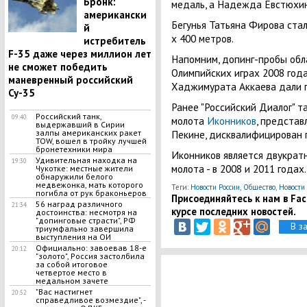
Бронк:
медаль, а Надежда Евстюхин
американски
Бегунья Татьяна Фирова ста
й
х 400 метров.
истребитель
F-35 даже через миллион лет
Напомним, допинг-пробы обл
не сможет победить
Олимпийских играх 2008 год
маневренный российский
Хаджимурата Аккаева дали п
Су-35
Ранее "Российский Диалог" т
Российский танк,
09:40
молота
Иконников
, представ
выдержавший в Сирии
Пекине, дисквалифицирован 
залпы американских ракет
TOW, вошел в тройку лучшей
бронетехники мира
Иконников является двукрат
​Удивительная находка на
19:30
молота - в 2008 и 2011 годах.
Чукотке: местные жители
обнаружили белого
медвежонка, мать которого
Теги:
Новости России
,
Общество
,
Новости
погибла от рук браконьеров
Присоединяйтесь к нам в Face
56 наград различного
21:34
курсе последних новостей.
достоинства: несмотря на
"допинговые страсти", РФ
В з
триумфально завершила
выступления на ОИ
Официально: завоевав 18-е
20:12
"золото", Россия застолбила
за собой итоговое
четвертое место в
медальном зачете
"Вас настигнет
20:52
справедливое возмездие", -