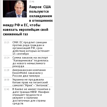
13:46
Лавров: США
пользуются
охлаждением
в отношениях
между РФ и ЕС, чтобы
навязать европейцам свой
сжиженный газ
СМИ: ЕС продлит санкции
13:25
против ряда граждан и
организаций РФ, срок
действия которых истекает
15 сентября
Сумма заказов на экспорт
13:24
“Калашникова” поднялась
до нового немыслимого
рекорда
Американская компания
11:28
ExxonMobil заказала у
России два танкера
Украина не продавала
18:58
Китаю прав на гигантский
самолет "Мрия" – "Антонов"
В Киеве не имеют понятия о
12:41
дате транша МВФ: Минфин
отрицает трудности и
уверяет о наличии
достаточных для страны
средств