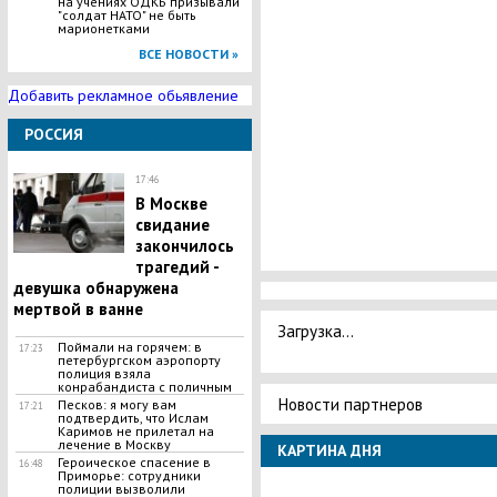
на учениях ОДКБ призывали
"солдат НАТО" не быть
марионетками
ВСЕ НОВОСТИ »
Добавить рекламное обьявление
РОССИЯ
17:46
В Москве
свидание
закончилось
трагедий -
девушка обнаружена
мертвой в ванне
Загрузка...
Поймали на горячем: в
17:23
петербургском аэропорту
полиция взяла
конрабандиста с поличным
Новости партнеров
Песков: я могу вам
17:21
подтвердить, что Ислам
Каримов не прилетал на
лечение в Москву
КАРТИНА ДНЯ
Героическое спасение в
16:48
Приморье: сотрудники
полиции вызволили