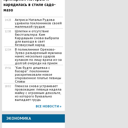
нарядилась в стиле садо-
мазо
Актриса Наталья Рудова
14:28
удивила поклонников своей
маленькой грудью
Шлепки и отсутствие
12:38
бюстгальтера: Ким
Кардашьян снова выбрала
для выхода в свет
безвкусный наряд
В поликлинике Орехово-
12:34
Зуево разъяренный мужчина
нанес несколько ударов
кулаком по лицу врача из-за
долгой очереди на прием
"Как будто дешевка с
19:56
базара": поклонники
раскритиковали новое
откровенное платье певицы
Славы
Глюкоза снова устраивает
18:02
провокации: певица надела
майку с огромным декольте,
из которого буквально
выпадает грудь
ВСЕ НОВОСТИ »
ЭКОНОМИКА