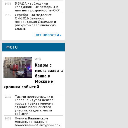
В ВАДА необходимы
14:36
кардинальные реформы, в
нем нет прозрачности - ОКР
Серебряный медалист
01:15
ОИ-2016 Беленюк
позавидовал Джамале и
раскритиковал киевскую
власть
ВСЕ НОВОСТИ »
ФОТО
20:40
Кадры с
места захвата
банка в
Москве и
хроника событий
Тысячи протестующих в
23:15
Ереване идут от центра
города к захваченному
зданию полицейского
участка. Кадры с места
событий
Путин в Валаамском
14:31
монастыре: кадры с
божественной литургии при