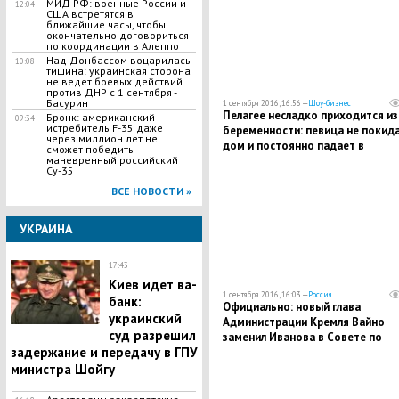
МИД РФ: военные России и
12:04
США встретятся в
ближайшие часы, чтобы
окончательно договориться
по координации в Алеппо
Над Донбассом воцарилась
10:08
тишина: украинская сторона
не ведет боевых действий
против ДНР с 1 сентября -
Басурин
1 сентября 2016, 16:56 —
Шоу-бизнес
Пелагее несладко приходится из
Бронк: американский
09:34
истребитель F-35 даже
беременности: певица не покид
через миллион лет не
дом и постоянно падает в
сможет победить
обмороки
маневренный российский
Су-35
ВСЕ НОВОСТИ »
УКРАИНА
17:43
Киев идет ва-
1 сентября 2016, 16:03 —
Россия
банк:
Официально: новый глава
украинский
Администрации Кремля Вайно
суд разрешил
заменил Иванова в Совете по
задержание и передачу в ГПУ
противодействию коррупции
министра Шойгу