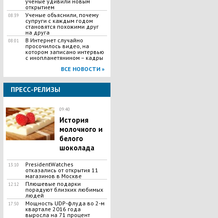
ученые удивили новым
открытием
Ученые объяснили, почему
08:39
супруги с каждым годом
становятся похожими друг
на друга
В Интернет случайно
08:01
просочилось видео, на
котором записано интервью
с инопланетянином – кадры
ВСЕ НОВОСТИ »
ПРЕСС-РЕЛИЗЫ
09:40
История
молочного и
белого
шоколада
PresidentWatches
13:10
отказались от открытия 11
магазинов в Москве
Плюшевые подарки
12:12
порадуют близких любимых
людей
Мощность UDP-флуда во 2-м
17:50
квартале 2016 года
выросла на 71 процент