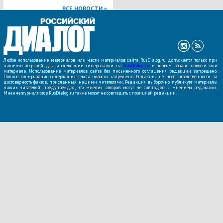
ВСЕ НОВОСТИ »
Любое использование материалов или части материалов сайта RusDialog.ru допускается только при
наличии открытой для индексации гиперссылки на
RusDialog.ru
в первом абзаце новости или
материала. Использование материалов сайта без письменного соглашения редакции запрещено.
Полное копирование содержания текста новости запрещено. Редакция не несет ответственности за
достоверность фактов, присланных нашими читателями. Редакция выборочно публикует материалы
наших читателей, предупреждая, что мнения авторов могут не совпадать с мнением редакции.
Мнение журналистов RusDialog.ru также может не совпадать с позицией редакции.