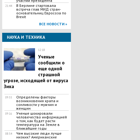
участии президента
В Берлине стартовала
21:44
встреча глав МИД стран-
основательниц Евросоза по
Brexit
ВСЕ НОВОСТИ »
НАУКА И ТЕХНИКА
12:18
Ученые
сообщили о
еще одной
страшной
угрозе, исходящей от вируса
Зика
Определены факторы
09:55
возникновения храпа и
сонливости у мужчин и
женщин
Ученые шокировали
09:16
человечество информацией
о том, как будет расти
температура на Земле в
ближайшие годы
Чем высокие люди лучше
08:54
низких? Американские