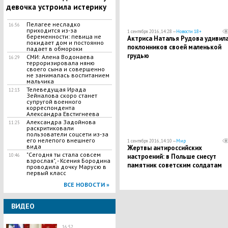
девочка устроила истерику
Пелагее несладко
16:56
приходится из-за
1 сентября 2016, 14:28 —
Новости 18+
беременности: певица не
Актриса Наталья Рудова удивил
покидает дом и постоянно
поклонников своей маленькой
падает в обмороки
грудью
СМИ: Алена Водонаева
16:29
терроризировала няню
своего сына и совершенно
не занималась воспитанием
мальчика
Телеведущая Ирада
12:13
Зейналова скоро станет
супругой военного
корреспондента
Александра Евстигнеева
Александра Задойнова
11:25
раскритиковали
пользователи соцсети из-за
его нелепого внешнего
1 сентября 2016, 14:10 —
Мир
вида
Жертвы антироссийских
"Сегодня ты стала совсем
настроений: в Польше снесут
10:46
взрослая", - Ксения Бородина
памятник советским солдатам
проводила дочку Марусю в
первый класс
ВСЕ НОВОСТИ »
ВИДЕО
16:52