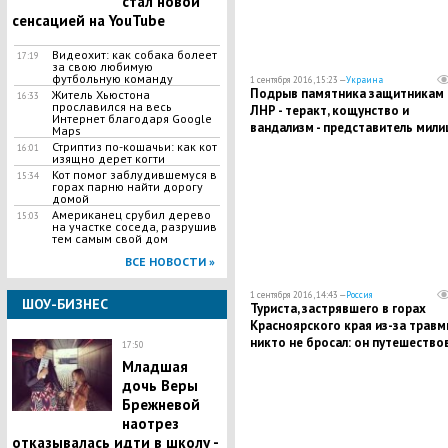
стал новой
сенсацией на YouTube
Видеохит: как собака болеет
17:19
за свою любимую
футбольную команду
1 сентября 2016, 15:23 —
Украина
Подрыв памятника защитникам
Житель Хьюстона
16:33
прославился на весь
ЛНР - теракт, кощунство и
Интернет благодаря Google
вандализм - представитель мили
Maps
республики
Стриптиз по-кошачьи: как кот
16:01
изящно дерет когти
Кот помог заблудившемуся в
15:34
горах парню найти дорогу
домой
Американец срубил дерево
15:03
на участке соседа, разрушив
тем самым свой дом
ВСЕ НОВОСТИ »
1 сентября 2016, 14:43 —
Россия
ШОУ-БИЗНЕС
Туриста, застрявшего в горах
Красноярского края из-за травм
никто не бросал: он путешество
17:50
сам
Младшая
дочь Веры
Брежневой
наотрез
отказывалась идти в школу -