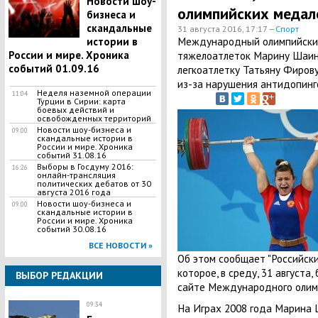
Новости шоу-
олимпийских медал
бизнеса и
скандальные
31 августа 2016, 17:17 —
Спорт
Международный олимпийский
истории в
России и мире. Хроника
тяжелоатлеток Марину Шаин
событий 01.09.16
легкоатлетку Татьяну Фирову
из-за нарушения антидопинг
Неделя наземной операции
11:04
Турции в Сирии: карта
боевых действий и
освобожденных территорий
Новости шоу-бизнеса и
09:00
скандальные истории в
России и мире. Хроника
событий 31.08.16
Выборы в Госдуму 2016:
16:26
онлайн-трансляция
политических дебатов от 30
августа 2016 года
Новости шоу-бизнеса и
09:00
скандальные истории в
России и мире. Хроника
событий 30.08.16
ВСЕ НОВОСТИ »
Об этом сообщает "Российски
которое, в среду, 31 августа
ВЫБОР РЕДАКЦИИ
сайте Международного олимп
09:34
На Играх 2008 года Марина 