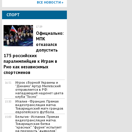
ВСЕ НОВОСТИ »
СПОРТ
17:39
Официально:
МПК
отказался
допустить
175 российских
паралимпийцев к Играм в
Рио как независимых
спортсменов
Игрок сборной Украины и
16:51
"Динамо" Артур Милевский
отправляется в РФ:
нападающий наденет цвета
клуба "Тосно"
Италия - Франция. Прямая
15:30
видеотрансляция матча.
Товарищеский матч грандов
европейского футбола.
Бельгия - Испания. Прямая
15:00
видеотрансляция матча.
Товарищеская битва
"красных": "фурия" испытает
на прочность "дьяволов".