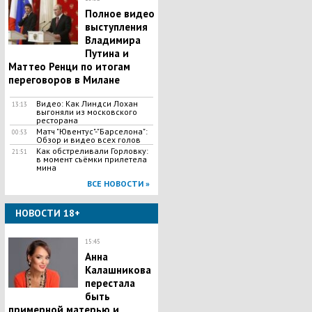
Полное видео
выступления
Владимира
Путина и
Маттео Ренци по итогам
переговоров в Милане
Видео: Как Линдси Лохан
13:13
выгоняли из московского
ресторана
Матч "Ювентус"-"Барселона":
00:53
Обзор и видео всех голов
Как обстреливали Горловку:
21:51
в момент съёмки прилетела
мина
ВСЕ НОВОСТИ »
НОВОСТИ 18+
15:45
Анна
Калашникова
перестала
быть
примерной матерью и