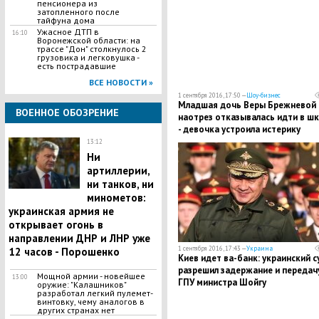
пенсионера из
затопленного после
тайфуна дома
Ужасное ДТП в
16:10
Воронежской области: на
трассе "Дон" столкнулось 2
грузовика и легковушка -
есть пострадавшие
ВСЕ НОВОСТИ »
1 сентября 2016, 17:50 —
Шоу-бизнес
Младшая дочь Веры Брежневой
ВОЕННОЕ ОБОЗРЕНИЕ
наотрез отказывалась идти в шк
- девочка устроила истерику
13:12
Ни
артиллерии,
ни танков, ни
минометов:
украинская армия не
открывает огонь в
направлении ДНР и ЛНР уже
1 сентября 2016, 17:43 —
Украина
12 часов - Порошенко
Киев идет ва-банк: украинский с
разрешил задержание и передач
Мощной армии - новейшее
13:00
ГПУ министра Шойгу
оружие: "Калашников"
разработал легкий пулемет-
винтовку, чему аналогов в
других странах нет