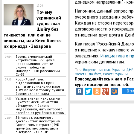
донецком направлении", - кон
17:20
Напомним, данный вопрос пр
Почему
очередного заседания рабоче
украинский
Каждая из сторон переговор
суд вызвал
договоренности о прекращен
Шойгу без
отношении друг друга в Донб
танкистов: или они не
виноваты, или Киев боится
Как писал "Российский Диало
их приезда - Захарова
отношение к началу нового у
заведениях.
Инициатива о п
Бронк: американский
09:34
истребитель F-35 даже
украинским дипломатам.
через миллион лет не
сможет победить
Теги:
Вооруженные силы Украины
,
ДНР 
маневренный российский
Новости - Донбасса
,
Новости Украины
Су-35
Присоединяйтесь к нам в Face
Российский танк,
09:40
выдержавший в Сирии
курсе последних новостей.
залпы американских ракет
TOW, вошел в тройку лучшей
В з
бронетехники мира
​Удивительная находка на
19:30
Чукотке: местные жители
обнаружили белого
медвежонка, мать которого
погибла от рук браконьеров
56 наград различного
21:34
достоинства: несмотря на
"допинговые страсти", РФ
триумфально завершила
выступления на ОИ