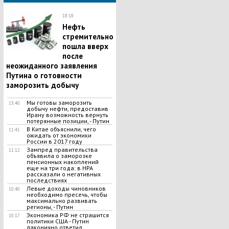
18:18
Нефть
стремительно
пошла вверх
после
неожиданного заявления
Путина о готовности
заморозить добычу
Мы готовы заморозить
13:40
добычу нефти, предоставив
Ирану возможность вернуть
потерянные позиции, - Путин
В Китае объяснили, чего
11:41
ожидать от экономики
России в 2017 году
Зампред правительства
11:12
объявила о заморозке
пенсионных накоплений
еще на три года: в НРА
рассказали о негативных
последствиях
Левые доходы чиновников
10:40
необходимо пресечь, чтобы
максимально развивать
регионы, - Путин
Экономика РФ не страшится
10:17
политики США - Путин
лаконично ответил