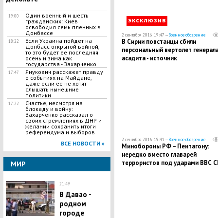
Один военный и шесть
19:00
эксклюзив
гражданских: Киев
освободил семь пленных в
Донбассе
2 сентября 2016, 19:47 —
Военное обозрение
Если Украина пойдет на
В Сирии повстанцы сбили
18:22
Донбасс открытой войной,
персональный вертолет генерала
то это будет ее последняя
асадита - источник
осень и зима как
государства - Захарченко
Янукович расскажет правду
17:47
о событиях на Майдане,
даже если ее не хотят
слышать нынешние
политики
Счастье, несмотря на
17:22
блокаду и войну:
Захарченко рассказал о
своих стремлениях в ДНР и
желании сохранить итоги
референдума и выборов
2 сентября 2016, 19:41 —
Военное обозрение
ВСЕ НОВОСТИ »
Минобороны РФ – Пентагону:
нередко вместо главарей
террористов под ударами ВВС 
МИР
оказываются мирные жители
21:49
В Давао -
родном
городе