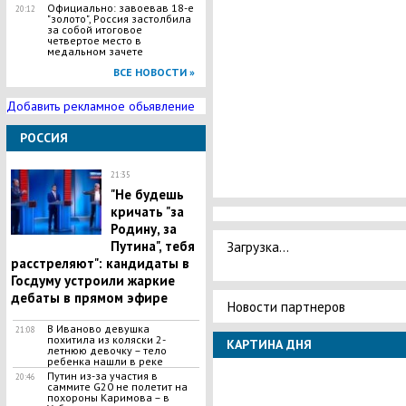
Официально: завоевав 18-е
20:12
"золото", Россия застолбила
за собой итоговое
четвертое место в
медальном зачете
ВСЕ НОВОСТИ »
Добавить рекламное обьявление
РОССИЯ
21:35
"Не будешь
кричать "за
Родину, за
Загрузка...
Путина", тебя
расстреляют": кандидаты в
Госдуму устроили жаркие
дебаты в прямом эфире
Новости партнеров
В Иваново девушка
21:08
похитила из коляски 2-
КАРТИНА ДНЯ
летнюю девочку – тело
ребенка нашли в реке
Путин из-за участия в
20:46
саммите G20 не полетит на
похороны Каримова – в