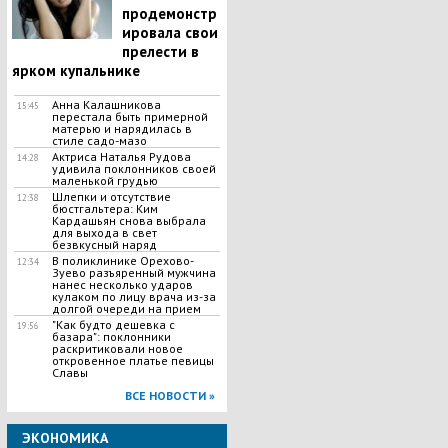
продемонстр
ировала свои
прелести в
ярком купальнике
Анна Калашникова
15:45
перестала быть примерной
матерью и нарядилась в
стиле садо-мазо
Актриса Наталья Рудова
14:28
удивила поклонников своей
маленькой грудью
Шлепки и отсутствие
12:38
бюстгальтера: Ким
Кардашьян снова выбрала
для выхода в свет
безвкусный наряд
В поликлинике Орехово-
12:34
Зуево разъяренный мужчина
нанес несколько ударов
кулаком по лицу врача из-за
долгой очереди на прием
"Как будто дешевка с
19:56
базара": поклонники
раскритиковали новое
откровенное платье певицы
Славы
ВСЕ НОВОСТИ »
ЭКОНОМИКА