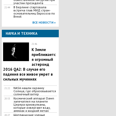
участии президента
В Берлине стартовала
21:44
встреча глав МИД стран-
основательниц Евросоза по
Brexit
ВСЕ НОВОСТИ »
НАУКА И ТЕХНИКА
21:46
К Земле
приближаетс
я огромный
астероид
2016 QA2: В случае его
падения все живое умрет в
сильных мучениях
NASA нашли окраину
21:22
Солнца, где образовывается
солнечный ветер
Космический аппарат Dawn
20:53
запечатлел на планете
Церера криовулканы,
которые извергают воду,
аммиак и жидкий метан
Шотландские ученые
20:27