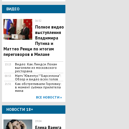
ВИДЕО
16:52
Полное видео
выступления
Владимира
Путина и
Маттео Ренци по итогам
переговоров в Милане
Видео: Как Линдси Лохан
13:13
выгоняли из московского
ресторана
Матч "Ювентус"-"Барселона":
00:53
Обзор и видео всех голов
Как обстреливали Горловку:
21:51
в момент съёмки прилетела
мина
ВСЕ НОВОСТИ »
НОВОСТИ 18+
19:04
Елена Ваенга