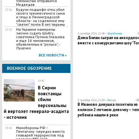
Узбекистан отправится
Медведев
Будучи подшофе отец убил
17:56
своего трехмесячного сына
и тещу в Ленинградской
области - за содеянное ему
"светит" почти 8 лет тюрьмы
На Украине намерены
17:52
заочно судить Шойгу,
2 сентября 2016, 21:40 —
Шоу-бизнес
советника Путина Глазьева
Дима Билан сыграл на аккордео
и еще 16 чиновников,
вместе с конкурсантами шоу "Го
объявленных в "розыск", -
Луценко
ВСЕ НОВОСТИ »
ВОЕННОЕ ОБОЗРЕНИЕ
19:47
В Сирии
повстанцы
сбили
2 сентября 2016, 21:08 —
Россия
В Иваново девушка похитила из
персональны
коляски 2-летнюю девочку – тел
й вертолет генерала-асадита
ребенка нашли в реке
- источник
Минобороны РФ –
19:41
Пентагону: нередко вместо
главарей террористов под
ударами ВВС США