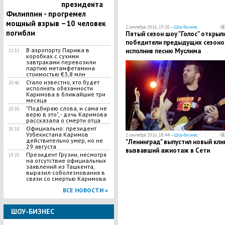
президента
Филиппин - прогремел
мощный взрыв –10 человек
2 сентября 2016, 19:20 —
Шоу-бизнес
погибли
Пятый сезон шоу "Голос" открыл
победители предыдущих сезоно
В аэропорту Парижа в
исполнив песню Муслима
21:31
коробках с сухими
Магомаева
завтраками перевозили
партию метамфетамина
стоимостью €3,8 млн
Стало известно, кто будет
20:46
исполнять обязанности
Каримова в ближайшие три
месяца
"Подбираю слова, и сама не
20:30
верю в это", - дочь Каримова
рассказала о смерти отца
Официально: президент
20:10
Узбекистана Каримов
2 сентября 2016, 18:44 —
Шоу-бизнес
действительно умер, но не
"Ленинград" выпустил новый клип
29 августа
вызвавший ажиотаж в Сети
Президент Грузии, несмотря
19:20
на отсутствие официальных
заявлений из Ташкента,
выразил соболезнования в
связи со смертью Каримова
ВСЕ НОВОСТИ »
ШОУ-БИЗНЕС