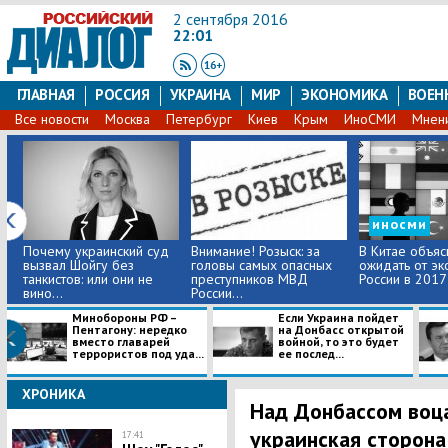
2 сентября 2016
22:01
ГЛАВНАЯ
РОССИЯ
УКРАИНА
МИР
ЭКОНОМИКА
ВОЕН
Все новости
Москва
Петербург
Киев
Крым
ИноСМИ
Мнен
иносми
Почему украинский суд
Внимание! Розыск: за
В Китае объяс
вызвал Шойгу без
головы самых опасных
ожидать от эк
танкистов: или они не
преступников МВД
России в 2017
вино...
России...
Минобороны РФ –
Если Украина пойдет
Пентагону: нередко
на Донбасс открытой
вместо главарей
войной, то это будет
террористов под уда...
ее послед...
ХРОНИКА
Над Донбассом воц
украинская сторона
17:41