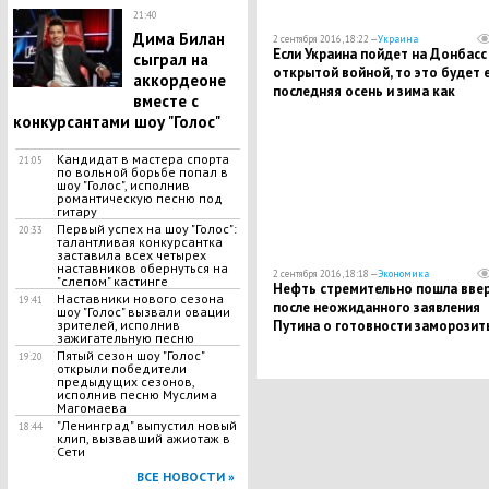
21:40
Дима Билан
2 сентября 2016, 18:22 —
Украина
Если Украина пойдет на Донбасс
сыграл на
открытой войной, то это будет 
аккордеоне
последняя осень и зима как
вместе с
государства - Захарченко
конкурсантами шоу "Голос"
Кандидат в мастера спорта
21:05
по вольной борьбе попал в
шоу "Голос", исполнив
романтическую песню под
гитару
Первый успех на шоу "Голос":
20:33
талантливая конкурсантка
заставила всех четырех
наставников обернуться на
2 сентября 2016, 18:18 —
Экономика
"слепом" кастинге
Нефть стремительно пошла вве
Наставники нового сезона
19:41
после неожиданного заявления
шоу "Голос" вызвали овации
Путина о готовности заморозит
зрителей, исполнив
зажигательную песню
добычу
Пятый сезон шоу "Голос"
19:20
открыли победители
предыдущих сезонов,
исполнив песню Муслима
Магомаева
"Ленинград" выпустил новый
18:44
клип, вызвавший ажиотаж в
Сети
ВСЕ НОВОСТИ »