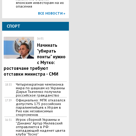
японским инвесторам на их
опасения
ВСЕ НОВОСТИ »
СПОРТ
16:01
Начинать
"убирать
понты" нужно
с Мутко:
ростовчане требуют
отставки министра - СМИ
Четырехкратная чемпионка
18:33
мира по шашкам из Украины
Дарья Ткаченко получила
российское гражданство
Официально: МПК отказался
17:39
допустить 175 российских
паралимпийцев к Играм в
Рио как независимых
спортсменов
Игрок сборной Украины и
16:51
"Динамо" Артур Милевский
отправляется в РФ:
нападающий наденет цвета
клуба "Тосно"