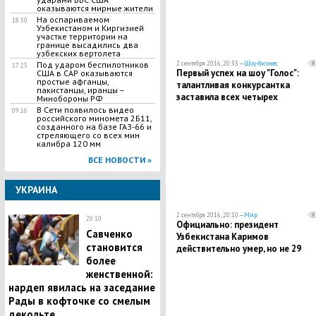
оказываются мирные жители
На оспариваемом
18:50
Узбекистаном и Киргизией
участке территории на
границе высадились два
узбекских вертолета
2 сентября 2016, 20:33 —
Шоу-бизнес
Под ударом беспилотников
17:25
Первый успех на шоу "Голос":
США в САР оказываются
простые афганцы,
талантливая конкурсантка
пакистанцы, иранцы –
заставила всех четырех
Минобороны РФ
наставников обернуться на
В Сети появилось видео
09:16
российского миномета 2Б11,
"слепом" кастинге
созданного на базе ГАЗ-66 и
стреляющего со всех мин
калибра 120 мм
ВСЕ НОВОСТИ »
УКРАИНА
2 сентября 2016, 20:10 —
Мир
20:10
Официально: президент
Савченко
Узбекистана Каримов
становится
действительно умер, но не 29
более
августа
женственной:
нардеп явилась на заседание
Рады в кофточке со смелым
декольте