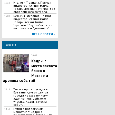
Италия - Франция. Прямая
15:30
видеотрансляция матча.
Товарищеский матч грандов
европейского футбола.
Бельгия - Испания. Прямая
15:00
видеотрансляция матча.
Товарищеская битва
"красных": "фурия" испытает
на прочность "дьяволов".
ВСЕ НОВОСТИ »
ФОТО
20:40
Кадры с
места захвата
банка в
Москве и
хроника событий
Тысячи протестующих в
23:15
Ереване идут от центра
города к захваченному
зданию полицейского
участка. Кадры с места
событий
Путин в Валаамском
14:31
монастыре: кадры с
божественной литургии при