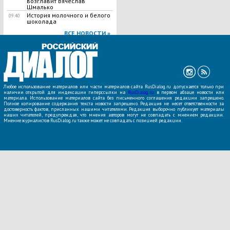
возглавит Вячеслав
Шмалько
История молочного и белого
09:40
шоколада
ВСЕ НОВОСТИ »
Любое использование материалов или части материалов сайта RusDialog.ru допускается только при
наличии открытой для индексации гиперссылки на
RusDialog.ru
в первом абзаце новости или
материала. Использование материалов сайта без письменного соглашения редакции запрещено.
Полное копирование содержания текста новости запрещено. Редакция не несет ответственности за
достоверность фактов, присланных нашими читателями. Редакция выборочно публикует материалы
наших читателей, предупреждая, что мнения авторов могут не совпадать с мнением редакции.
Мнение журналистов RusDialog.ru также может не совпадать с позицией редакции.