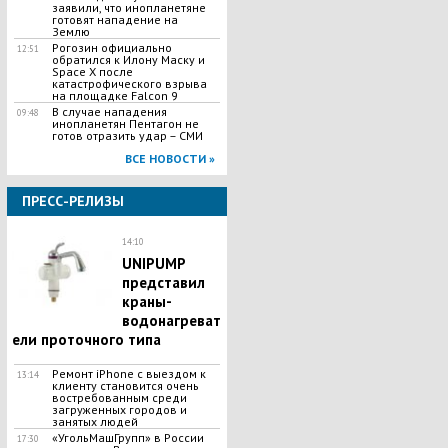
заявили, что инопланетяне
готовят нападение на
Землю
Рогозин официально
12:51
обратился к Илону Маску и
Space X после
катастрофического взрыва
на площадке Falcon 9
В случае нападения
09:48
инопланетян Пентагон не
готов отразить удар – СМИ
ВСЕ НОВОСТИ »
ПРЕСС-РЕЛИЗЫ
14:10
UNIPUMP
представил
краны-
водонагреват
ели проточного типа
Ремонт iPhone с выездом к
13:14
клиенту становится очень
востребованным среди
загруженных городов и
занятых людей
«УгольМашГрупп» в России
17:30