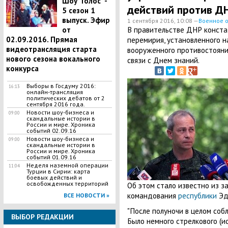
Шоу "Голос" -
действий против ДН
5 сезон 1
выпуск. Эфир
1 сентября 2016, 10:08 —
Военное 
В правительстве ДНР конст
от
02.09.2016. Прямая
перемирия, установленного 
видеотрансляция старта
вооруженного противостояния 
нового сезона вокального
связи с Днем знаний.
конкурса
Выборы в Госдуму 2016:
16:13
онлайн-трансляция
политических дебатов от 2
сентября 2016 года.
Новости шоу-бизнеса и
09:00
скандальные истории в
России и мире. Хроника
событий 02.09.16
Новости шоу-бизнеса и
09:00
скандальные истории в
России и мире. Хроника
событий 01.09.16
Неделя наземной операции
11:04
Турции в Сирии: карта
боевых действий и
освобожденных территорий
Об этом стало известно из з
командования
республики
Эд
ВСЕ НОВОСТИ »
"После полуночи в целом соб
ВЫБОР РЕДАКЦИИ
Было немного стрелкового (и