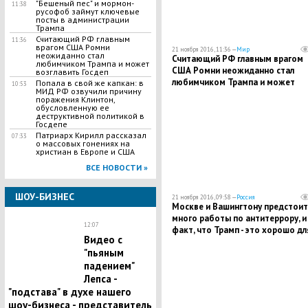
"Бешеный пес" и мормон-
11:38
русофоб займут ключевые
посты в администрации
Трампа
Считающий РФ главным
11:36
врагом США Ромни
21 ноября 2016, 11:36 —
Мир
неожиданно стал
Считающий РФ главным врагом
любимчиком Трампа и может
США Ромни неожиданно стал
возглавить Госдеп
любимчиком Трампа и может
Попала в свой же капкан: в
10:53
МИД РФ озвучили причину
возглавить Госдеп
поражения Клинтон,
обусловленную ее
деструктивной политикой в
Госдепе
Патриарх Кирилл рассказал
07:33
о массовых гонениях на
христиан в Европе и США
ВСЕ НОВОСТИ »
ШОУ-БИЗНЕС
21 ноября 2016, 09:58 —
Россия
Москве и Вашингтону предстоит
много работы по антитеррору, и
12:07
факт, что Трамп - это хорошо дл
Видео с
России, - МИД РФ
"пьяным
падением"
Лепса -
"подстава" в духе нашего
шоу-бизнеса - представитель