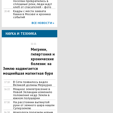
поселки превратились в
сплошные реки, люди ждут
хлеб от спасателей – фото
Кадры с места захвата
20:40
банка в Москве и хроника
событий
ВСЕ НОВОСТИ »
НАУКА И ТЕХНИКА
11:11
Мигрени,
гипертония и
хронические
болезни: на
Землю надвигается
мощнейшая магнитная буря
В Сети появилось видео
17:10
Великой долины Меркурия
Мощное землетрясение в
16:22
Новой Зеландии изменило
положение недр Земли в
южном полушарии
На расстоянии вытянутой
07:30
руки от земного шара нашли
Суперземлю
Археологи поразили новым
06:58