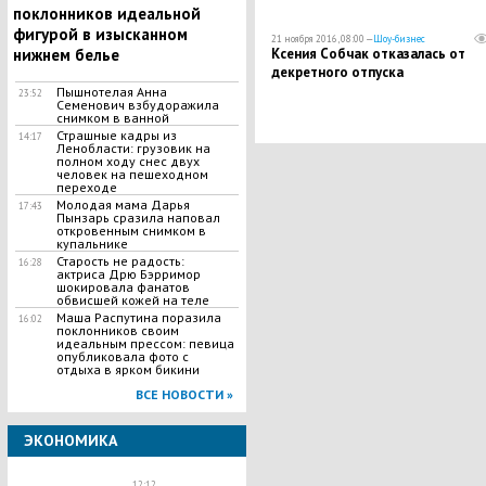
поклонников идеальной
фигурой в изысканном
21 ноября 2016, 08:00 —
Шоу-бизнес
Ксения Собчак отказалась от
нижнем белье
декретного отпуска
Пышнотелая Анна
23:52
Семенович взбудоражила
снимком в ванной
Страшные кадры из
14:17
Ленобласти: грузовик на
полном ходу снес двух
человек на пешеходном
переходе
Молодая мама Дарья
17:43
Пынзарь сразила наповал
откровенным снимком в
купальнике
Старость не радость:
16:28
актриса Дрю Бэрримор
шокировала фанатов
обвисшей кожей на теле
Маша Распутина поразила
16:02
поклонников своим
идеальным прессом: певица
опубликовала фото с
отдыха в ярком бикини
ВСЕ НОВОСТИ »
ЭКОНОМИКА
12:12