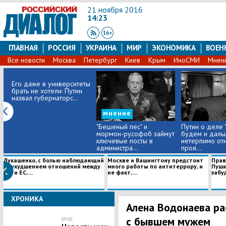
21 ноября 2016
14:23
ГЛАВНАЯ
РОССИЯ
УКРАИНА
МИР
ЭКОНОМИКА
ВОЕН
Все новости
Москва
Петербург
Киев
Крым
ИноСМИ
Мнен
Его даже в университеты
брать не хотели: Путин
назвал губернаторс...
мнение
"Бешеный пес" и
Путин о деле 
мормон-русофоб займут
будем и даль
ключевые посты в
нетерпимо отн
администра...
проя...
Лукашенко, с болью наблюдающий
Москве и Вашингтону предстоит
Прав
за ухудшением отношений между
много работы по антитеррору, и
Пушк
РФ и ЕС, ...
не факт, ...
забуд
ХРОНИКА
Алена Водонаева ра
с бывшем мужем
09:00