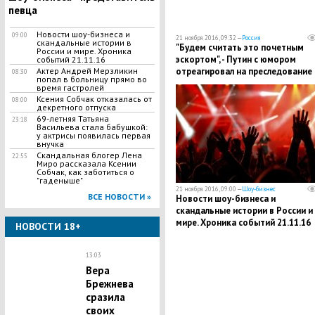
певца
Новости шоу-бизнеса и
09:00
21 ноября 2016, 09:32 —
Россия
скандальные истории в
"Будем считать это почетным
России и мире. Хроника
эскортом", - Путин с юмором
событий 21.11.16
отреагировал на преследование
Актер Андрей Мерзликин
08:30
попал в больницу прямо во
спецборта РФ швейцарскими
время гастролей
истребителями
Ксения Собчак отказалась от
08:00
декретного отпуска
69-летняя Татьяна
23:18
Васильева стала бабушкой:
у актрисы появилась первая
внучка
Скандальная блогер Лена
22:55
Миро рассказала Ксении
Собчак, как заботиться о
"гаденыше"
21 ноября 2016, 09:00 —
Шоу-бизнес
ВСЕ НОВОСТИ »
Новости шоу-бизнеса и
скандальные истории в России и
мире. Хроника событий 21.11.16
НОВОСТИ 18+
13:03
Вера
Брежнева
сразила
своих