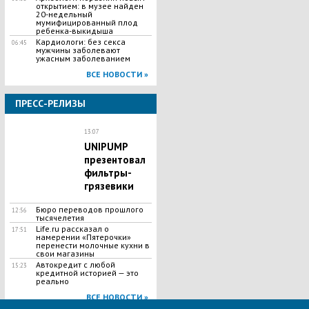
открытием: в музее найден
20-недельный
мумифицированный плод
ребенка-выкидыша
Кардиологи: без секса
06:45
мужчины заболевают
ужасным заболеванием
ВСЕ НОВОСТИ »
ПРЕСС-РЕЛИЗЫ
13:07
UNIPUMP
презентовал
фильтры-
грязевики
Бюро переводов прошлого
12:56
тысячелетия
Life.ru рассказал о
17:51
намерении «Пятерочки»
перенести молочные кухни в
свои магазины
Автокредит с любой
15:23
кредитной историей — это
реально
ВСЕ НОВОСТИ »