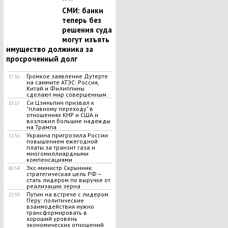
СМИ: банки
теперь без
решения суда
могут изъять
имущество должника за
просроченный долг
Громкое заявление Дутерте
17:56
на саммите АТЭС: Россия,
Китай и Филиппины
сделают мир совершенным
Си Цзиньпин призвал к
15:17
"плавному переходу" в
отношениях КНР и США и
возложил большие надежды
на Трампа
Украина пригрозила России
11:56
повышением ежегодной
платы за транзит газа и
многомиллиардными
компенсациями
Экс-министр Скрынник:
00:54
стратегическая цель РФ –
стать лидером по выручке от
реализации зерна
Путин на встрече с лидером
22:59
Перу: политические
взаимодействия нужно
трансформировать в
хороший уровень
экономических отношений