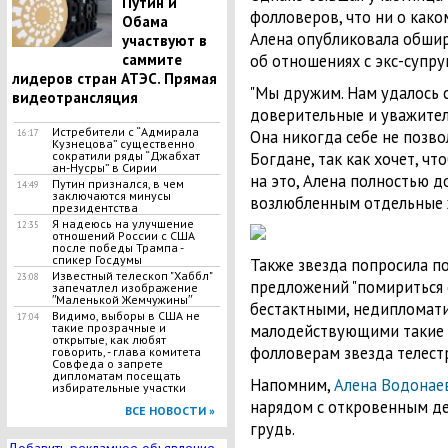
Путин и
фолловеров, что ни о како
Обама
Алена опубликовала обшир
участвуют в
об отношениях с экс-супру
саммите
лидеров стран АТЭС. Прямая
"Мы дружим. Нам удалось 
видеотрансляция
доверительные и уважитель
Истребители с “Адмирала
Она никогда себе не позво
16:17
Кузнецова” существенно
Богдане, так как хочет, чт
сократили ряды “Джабхат
ан-Нусры” в Сирии
на это, Алена полностью до
Путин признался, в чем
14:49
заключаются минусы
возлюбленным отдельные 
президентства
Я надеюсь на улучшение
12:35
отношений России с США
после победы Трампа -
спикер Госдумы
Также звезда попросила п
Известный телескоп "Хаббл"
23:08
предложений "помириться с
запечатлел изображение
ʺМаленькой Жемчужиныʺ
бестактными, недипломати
Видимо, выборы в США не
17:04
малодействующими такие в
такие прозрачные и
открытые, как любят
фолловерам звезда телест
говорить, - глава комитета
Совфеда о запрете
дипломатам посещать
Напомним,
Алена Водонае
избирательные участки
нарядом с откровенным дек
ВСЕ НОВОСТИ »
грудь.