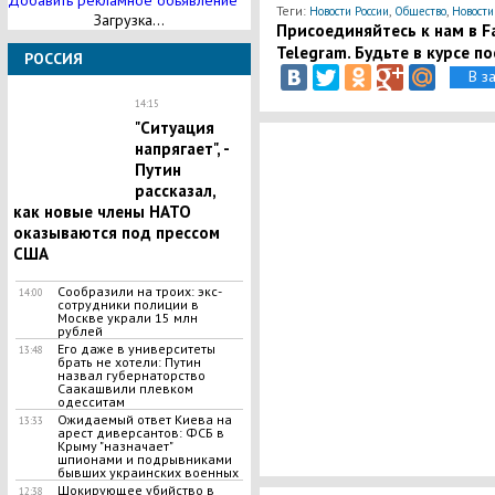
Добавить рекламное обьявление
Теги:
,
,
Новости России
Общество
Новости
Загрузка...
Присоединяйтесь к нам в Fa
Telegram. Будьте в курсе п
РОССИЯ
В з
14:15
"Ситуация
напрягает", -
Путин
рассказал,
как новые члены НАТО
оказываются под прессом
США
Сообразили на троих: экс-
14:00
сотрудники полиции в
Москве украли 15 млн
рублей
Его даже в университеты
13:48
брать не хотели: Путин
назвал губернаторство
Саакашвили плевком
одесситам
Ожидаемый ответ Киева на
13:33
арест диверсантов: ФСБ в
Крыму "назначает"
шпионами и подрывниками
бывших украинских военных
Шокирующее убийство в
12:38