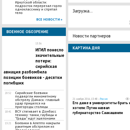
Иркутской области:
подросток перерезал горло
однокласснику и спрятал
Загрузка...
тело
ВСЕ НОВОСТИ »
ВОЕННОЕ ОБОЗРЕНИЕ
Новости партнеров
13:36
КАРТИНА ДНЯ
ИГИЛ понесло
значительные
потери:
сирийская
авиация разбомбила
позиции боевиков - десятки
погибших
Сирийские боевики
20:52
подвергли минометному
21 ноября 2016, 13:48 —
Россия
обстрелу Дамаск: главный
Его даже в университеты брать 
удар пришелся на
пригороды столицы
хотели: Путин назвал
ВСУ стягивает в Донбасс
18:41
губернаторство Саакашвили
технику: танки, гаубицы и
плевком одесситам
"Грады" идут эшелонами
Боевики в Алеппо накрыли
13:21
ракетным обстрелом из
"Града" здание