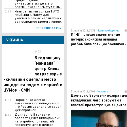
университета, где в это
время находились студенты
Четыре тысячи солдат НАТО
01:04
прибыли в Литву для
участия в самых масштабных
за последнее время учениях
ВСЕ НОВОСТИ »
21 ноября 2016, 13:36 —
Военное обозрение
ИГИЛ понесло значительные
потери: сирийская авиация
УКРАИНА
разбомбила позиции боевиков -
десятки погибших
14:02
В годовщину
"майдана"
центр Киева
потряс взрыв
- силовики оцепили место
инцидента рядом с мэрией и
ЦУМом - СМИ
21 ноября 2016, 13:06 —
Украина
Доллар по 8 гривен и возврат де
Порошенко жестко
вкладчикам: чего требуют от
13:39
высказался по поводу того,
властей протестующие в центре
что Россия сделала со своей
Киева украинцы
демократией
Доллар по 8 гривен и
13:06
возврат денег вкладчикам:
чего требуют от властей
протестующие в центре