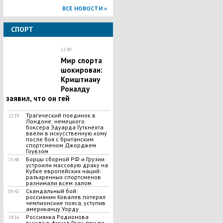
ВСЕ НОВОСТИ »
СПОРТ
12:49
Мир спорта
шокирован:
Криштиану
Роналду
заявил, что он гей
​Трагический поединок в
22:59
Лондоне: немецкого
боксера Эдуарда Гуткнехта
ввели в искусственную кому
после боя с британским
спортсменом Джорджем
Гоувзом
Борцы сборной РФ и Грузии
15:48
устроили массовую драку на
Кубке европейских наций:
разъяренных спортсменов
разнимали всем залом
Скандальный бой:
09:42
россиянин Ковалев потерял
чемпионские пояса, уступив
американцу Уорду
Россиянка Родионова
14:36
вышла в финал Гран-при по