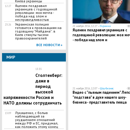
Киева украинцы
Яценюк поздравил
12:27
украинцев с годовщиной
революции: моя мечта -
победа над злом и
несправедливостью
Украинская полиция
23:26
21 ноября 2016, 12:27 —
Украина
готовится к провокациям на
Яценюк поздравил украинцев с
годовщину "Майдана": в
годовщиной революции: моя ме
Киев стянуты тысячи
правоохранителей
- победа над злом и
несправедливостью
ВСЕ НОВОСТИ »
МИР
13:35
Столтенберг:
даже в
период
21 ноября 2016, 12:07 —
Шоу-бизнес
высокой
Видео с "пьяным падением" Лепса
напряженности Россия и
"подстава" в духе нашего шоу-
бизнеса - представитель певца
НАТО должны сотрудничать
Лукашенко, с болью
13:09
наблюдающий за
ухудшением отношений
между РФ и ЕС, придумал,
как положить этому конец