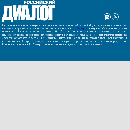
Любое использование материалов или части материалов сайта RusDialog.ru допускается только при
наличии открытой для индексации гиперссылки на
RusDialog.ru
в первом абзаце новости или
материала. Использование материалов сайта без письменного соглашения редакции запрещено.
Полное копирование содержания текста новости запрещено. Редакция не несет ответственности за
достоверность фактов, присланных нашими читателями. Редакция выборочно публикует материалы
наших читателей, предупреждая, что мнения авторов могут не совпадать с мнением редакции.
Мнение журналистов RusDialog.ru также может не совпадать с позицией редакции.