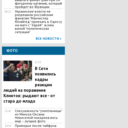
фигурному катанию, который
пройдет во Франции
Украинские власти не
00:22
разрешили российским
фанатам "Манчестер
Юнайтед" приехать в Одессу
на матч с "Зарей": всему
виной "политическая
ситуация"
ВСЕ НОВОСТИ »
ФОТО
11:51
В Сети
появились
кадры
реакции
людей на поражение
Клинтон: рыдают все - от
стара до млада
Сексуальность "учительницы"
23:42
из Минска Оксаны
Невеселой покорила весь
мир – лучшие фото
Приморье после тайфуна:
14:54