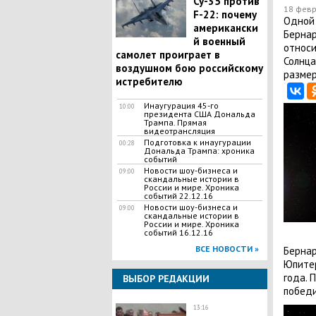
Су-35 против
18 февр
F-22: почему
Одной 
американски
Бернар
й военный
относи
самолет проиграет в
Солнца
воздушном бою российскому
размер
истребителю
Инаугурация 45-го
10:00
президента США Дональда
Трампа. Прямая
видеотрансляция
Подготовка к инаугурации
00:28
Дональда Трампа: хроника
событий
Новости шоу-бизнеса и
09:00
скандальные истории в
России и мире. Хроника
событий 22.12.16
Новости шоу-бизнеса и
09:00
скандальные истории в
России и мире. Хроника
событий 16.12.16
ВСЕ НОВОСТИ »
Бернар
Юпитер
года. 
ВЫБОР РЕДАКЦИИ
победи
13:16