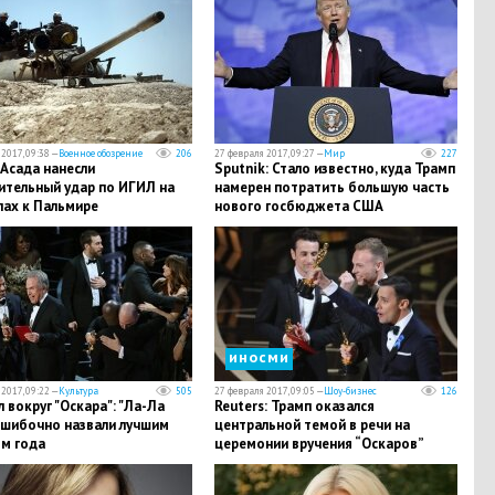
2017, 09:38 —
Военное обозрение
206
27 февраля 2017, 09:27 —
Мир
227
Асада нанесли
Sputnik: Стало известно, куда Трамп
ительный удар по ИГИЛ на
намерен потратить большую часть
пах к Пальмире
нового госбюджета США
иносми
2017, 09:22 —
Культура
505
27 февраля 2017, 09:05 —
Шоу-бизнес
126
 вокруг "Оскара": "Ла-Ла
Reuters: Трамп оказался
ошибочно назвали лучшим
центральной темой в речи на
м года
церемонии вручения “Оскаров”