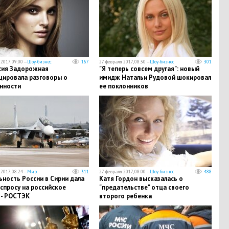
2017, 09:00 —
Шоу-бизнес
167
27 февраля 2017, 08:30 —
Шоу-бизнес
301
сия Задорожная
"Я теперь совсем другая": новый
цировала разговоры о
имидж Натальи Рудовой шокировал
нности
ее поклонников
2017, 08:24 —
Мир
311
27 февраля 2017, 08:00 —
Шоу-бизнес
488
ность России в Сирии дала
Катя Гордон высказалась о
спросу на российское
"предательстве" отца своего
 - РОСТЭК
второго ребенка