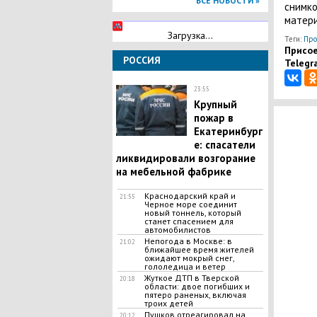
ВСЕ НОВОСТИ »
снимко
матери
Загрузка...
Теги:
Про
Присое
РОССИЯ
Telegr
23:55
​Крупный
пожар в
Екатеринбург
е: спасатели
ликвидировали возгорание
на мебельной фабрике
Краснодарский край и
21:55
Черное море соединит
новый тоннель, который
станет спасением для
автомобилистов
​Непогода в Москве: в
21:02
ближайшее время жителей
ожидают мокрый снег,
гололедица и ветер
​Жуткое ДТП в Тверской
20:18
области: двое погибших и
пятеро раненых, включая
троих детей
Пушков отреагировал на
20:12