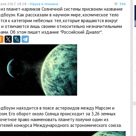
аля 2017, 18:28 —
Наука и техника
394
из планет-карликов Солнечной системы присвоили название
дбоуэн. Как рассказали в научном мире, космическое тело
тся к категории небесных тел, которые вращаются вокруг
 и отличаются лишь своими относительно незначительными
ами. Об этом пишет издание ʺРоссийский Диалогʺ.
дбоуэн находится в поясе астероидов между Марсом и
ом. Его оборот около Солнца происходит за 3,26 земных
Почетное право наименовать планету получил один из
телей конкурса Международного астрономического союза.