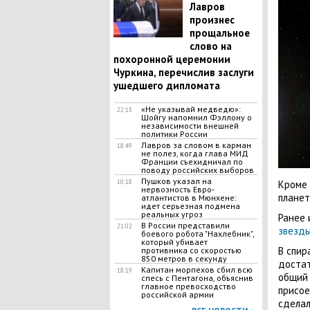
Лавров
произнес
прощальное
слово на
похоронной церемонии
Чуркина, перечислив заслуги
ушедшего дипломата
​«Не указывай медведю»:
22:13
Шойгу напомнил Фэллону о
независимости внешней
политики России
Лавров за словом в карман
18:49
не полез, когда глава МИД
Франции съехидничал по
поводу российских выборов
Пушков указал на
Кроме 
10:18
нервозность Евро-
планет
атлантистов в Мюнхене:
идет серьезная подмена
реальных угроз
Ранее 
В России представили
21:02
звезд
боевого робота "Нахлебник",
который убивает
В спир
противника со скоростью
850 метров в секунду
достат
Капитан морпехов сбил всю
18:19
общий 
спесь с Пентагона, объяснив
главное превосходство
присое
российской армии
сделал