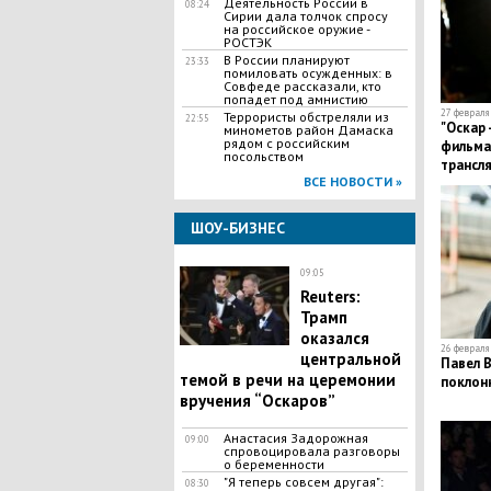
Деятельность России в
08:24
Сирии дала толчок спросу
на российское оружие -
РОСТЭК
В России планируют
23:33
помиловать осужденных: в
Совфеде рассказали, кто
попадет под амнистию
27 февраля 
Террористы обстреляли из
22:55
​"Оскар 
минометов район Дамаска
рядом с российским
фильмах
посольством
трансл
ВСЕ НОВОСТИ »
премии
ШОУ-БИЗНЕС
09:05
Reuters:
Трамп
оказался
26 февраля 
центральной
Павел В
темой в речи на церемонии
поклон
вручения “Оскаров”
Анастасия Задорожная
09:00
спровоцировала разговоры
о беременности
"Я теперь совсем другая":
08:30