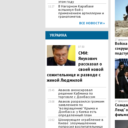
этом году
В Нагорном Карабахе
11:27
вспыхнул бой с
применением артиллерии и
гранатометов
ВСЕ НОВОСТИ »
УКРАИНА
27 февраля 
Войска 
07:30
сокруш
СМИ:
подсту
Янукович
рассказал о
своей новой
сожительнице и разводе с
женой Людмилой
Аваков анонсировал
23:45
решение Кабмина по
торговле с Донбассом
Аваков разразился громким
27 февраля 
23:08
Скандал
заявлением по
"возвращению" Крыма и
Ленд" 
Донбасса: у Киева есть
фильмо
определенный план
​Шокирующее ограбление в
22:02
Киеве: злоумышленник
попросил воспитательницу