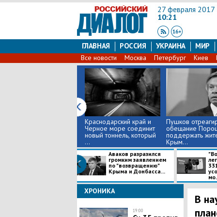
27 февраля 2017
10:21
ГЛАВНАЯ
РОССИЯ
УКРАИНА
МИР
Все новости
Москва
Петербург
Киев
Краснодарский край и
Пушков отреаги
Черное море соединит
обещание Поро
новый тоннель, который
поддержать жит
...
Крым...
Аваков разразился
"В
громким заявлением
ле
по "возвращению"
33
Крыма и Донбасса...
ус
мо.
ХРОНИКА
В на
план
19:00