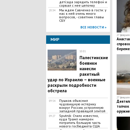
детсада зарядить телефон и
сорвал с нее цепочку
Мы ждем Савченко в гости: у
20:34
нас к ней очень много
вопросов, - советник главы
СБУ
ВСЕ НОВОСТИ »
27 февраля 
Анаста
МИР
спрово
береме
10:01
Палестинские
боевики
нанесли
ракетный
удар по Израилю – военные
раскрыли подробности
обстрела
27 февраля 
Пушков объяснил
Деятель
09:54
чудовищную истерику
толчок 
вокруг России, устроенную
оружие
западной правящей элитой
Sputnik: Стало известно,
09:27
куда Трамп намерен
потратить большую часть
нового госбюджета США