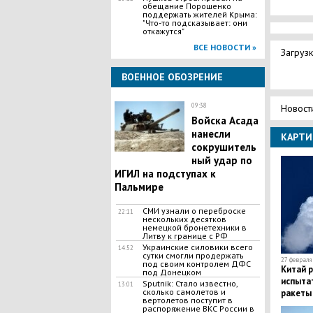
обещание Порошенко
поддержать жителей Крыма:
"Что-то подсказывает: они
откажутся"
ВСЕ НОВОСТИ »
Загрузк
ВОЕННОЕ ОБОЗРЕНИЕ
09:38
Новост
Войска Асада
нанесли
КАРТИ
сокрушитель
ный удар по
ИГИЛ на подступах к
Пальмире
СМИ узнали о переброске
22:11
нескольких десятков
немецкой бронетехники в
Литву к границе с РФ
Украинские силовики всего
14:52
сутки смогли продержать
27 февраля 
под своим контролем ДФС
Китай 
под Донецком
испыта
Sputnik: Стало известно,
13:01
сколько самолетов и
ракеты 
вертолетов поступит в
распоряжение ВКС России в