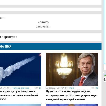
а...
новости
Загрузка...
и партнеров
НА ДНЯ
З
2017, 10:11 —
Наука и техника
17
27 февраля 2017, 09:54 —
Мир
81
раскрыл дату проведения
Пушков объяснил чудовищную
тельного полета новейшей
истерику вокруг России, устроенную
CZ-8
западной правящей элитой