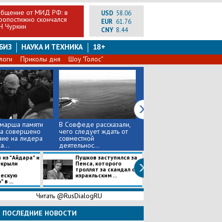
общение от МИД РФ: в
USD
58.06
ропостижно скончался
EUR
61.76
Н Чуркин
CNY
8.44
БИЗ
НАУКА И ТЕХНИКА
18+
логи
Приколы дня
Шоу "Голос"
 марша памяти
В Совфеде рассказали,
Белорусские города
а совершено
чего следует ждать от
снова охватили акции
ние на лидера
совместной
протеста, тысячи людей
...
деятельнос...
кр...
 из "Айдара" и
Пушков заступился за
Украинские вла
екрыли
Пенса, которого
сделали прогно
троллят за скандал с
"большой сделк
ческую
израильским ...
между США и Рос
в ...
Читать @RusDialogRU
ПОСЛЕДНИЕ НОВОСТИ