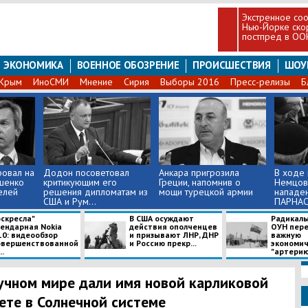
Экстренное со
Нью-Йорке ско
постпред в ОО
ЭКОНОМИКА
ВОЕННОЕ ОБОЗРЕНИЕ
ПРОИСШЕСТВИЯ
ШОУ
Крым
ИноСМИ
Мнение
Сирия
Выборы 2016
Пресс-релизы
Б
ровал на
Додон посоветовал
Анкара пригрозила
В ходе
шенко
критикующим его
Греции, напомнив о
Немцов
елей
решения дипломатам из
мощи турецкой армии
нападе
США и Рум...
ПАРНАСа
оскресла"
В США осуждают
Радикалы
гендарная Nokia
действия ополченцев
ОУН пер
10: видеообзор
и призывают ЛНР, ДНР
важную
овершенствованной
и Россию прекр...
экономи
..
"артерию" 
учном мире дали имя новой карликовой
ете в Солнечной системе