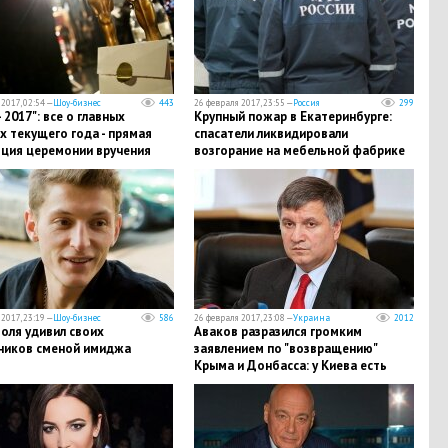
2017, 02:54 —
Шоу-бизнес
443
26 февраля 2017, 23:55 —
Россия
299
- 2017": все о главных
​Крупный пожар в Екатеринбурге:
 текущего года - прямая
спасатели ликвидировали
яция церемонии вручения
возгорание на мебельной фабрике
2017, 23:19 —
Шоу-бизнес
586
26 февраля 2017, 23:08 —
Украина
2012
оля удивил своих
Аваков разразился громким
ников сменой имиджа
заявлением по "возвращению"
Крыма и Донбасса: у Киева есть
определенный план