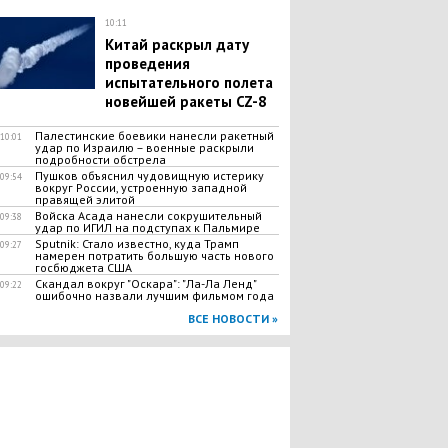
10:11
Китай раскрыл дату
проведения
испытательного полета
новейшей ракеты CZ-8
Палестинские боевики нанесли ракетный
10:01
удар по Израилю – военные раскрыли
подробности обстрела
Пушков объяснил чудовищную истерику
09:54
вокруг России, устроенную западной
правящей элитой
Войска Асада нанесли сокрушительный
09:38
удар по ИГИЛ на подступах к Пальмире
Sputnik: Стало известно, куда Трамп
09:27
намерен потратить большую часть нового
госбюджета США
Скандал вокруг "Оскара": "Ла-Ла Ленд"
09:22
ошибочно назвали лучшим фильмом года
ВСЕ НОВОСТИ »