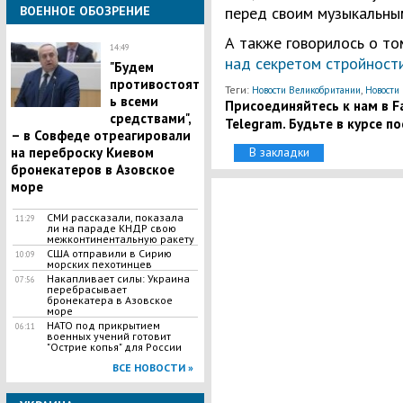
ВОЕННОЕ ОБОЗРЕНИЕ
перед своим музыкальны
А также говорилось о то
14:49
над секретом стройност
"Будем
противостоят
Теги:
,
Новости Великобритании
Новости 
ь всеми
Присоединяйтесь к нам в Fa
средствами",
Telegram. Будьте в курсе п
– в Совфеде отреагировали
на переброску Киевом
В закладки
бронекатеров в Азовское
море
СМИ рассказали, показала
11:29
ли на параде КНДР свою
межконтинентальную ракету
США отправили в Сирию
10:09
морских пехотинцев
​Накапливает силы: Украина
07:56
перебрасывает
бронекатера в Азовское
море
НАТО под прикрытием
06:11
военных учений готовит
"Острие копья" для России
ВСЕ НОВОСТИ »