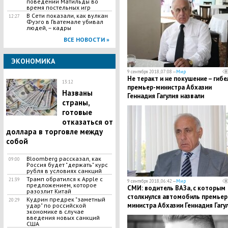
поведении Матильды во
время постельных игр
В Сети показали, как вулкан
12:27
Фуэго в Гватемале убивал
людей, – кадры
ВСЕ НОВОСТИ »
ЭКОНОМИКА
9 сентября 2018, 07:08 —
Мир
Не теракт и не покушение – гибе
13:12
премьер-министра Абхазии
Названы
Геннадия Гагулия назвали
страны,
несчастным случаем
готовые
отказаться от
доллара в торговле между
собой
Bloomberg рассказал, как
09:00
Россия будет "держать" курс
рубля в условиях санкций
Трамп обратился к Apple с
21:39
9 сентября 2018, 06:42 —
Мир
предложением, которое
СМИ: водитель ВАЗа, с которым
разозлит Китай
столкнулся автомобиль премьер
Кудрин предрек "заметный
20:29
министра Абхазии Геннадия Гагул
удар" по российской
экономике в случае
был под действием наркотиков
введения новых санкций
США