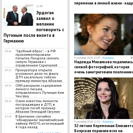
переменах в личной жизни - кад
11:40
Эрдоган
заявил о
желании
поговорить с
Путиным после визита в
Германию
"Удобный вброс", – в РФ
09:43
прокомментировали
попытки Лондона связать
9 сентября 2018, 13:09 —
Культура
смерть Глушкова с
Надежда Михалкова поделилась
отравлением Скрипалей
свежей фотографией, которая
Прокуратура открыла
09:32
очень заинтриговала поклонников
уголовное дело по факту
кадры
ДТП касательно гибели
премьер-министра Абхазии
СМИ раскрыли содержание
09:19
личного письма,
отправленного Путиным Ким
Чен Ыну
Стали известны личности
08:20
пострадавших в ДТП, в
котором погиб премьер
Абхазии Геннадий Гагулия
В Британии случайно
07:59
"обнаружили" малайзийский
9 сентября 2018, 11:31 —
Культура
лайнер МН370, исчезнувший
​32-летняя беременная Елизавет
4 года назад
Боярская поразила всех на