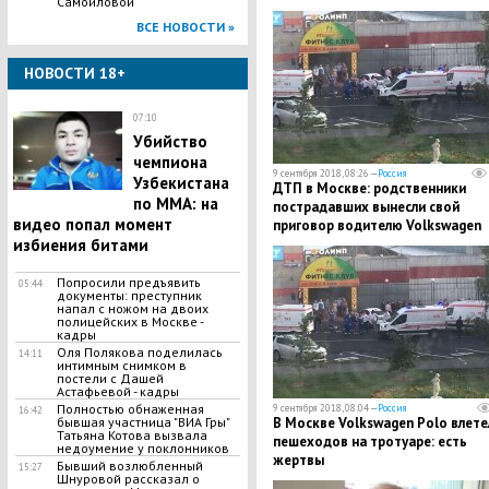
Самойловой
ВСЕ НОВОСТИ »
НОВОСТИ 18+
07:10
Убийство
чемпиона
9 сентября 2018, 08:26 —
Россия
Узбекистана
ДТП в Москве: родственники
по MMA: на
пострадавших вынесли свой
видео попал момент
приговор водителю Volkswagen
избиения битами
Попросили предъявить
05:44
документы: преступник
напал с ножом на двоих
полицейских в Москве -
кадры
Оля Полякова поделилась
14:11
интимным снимком в
постели с Дашей
Астафьевой - кадры
Полностью обнаженная
9 сентября 2018, 08:04 —
Россия
16:42
бывшая участница "ВИА Гры"
В Москве Volkswagen Polo влете
Татьяна Котова вызвала
пешеходов на тротуаре: есть
недоумение у поклонников
жертвы
Бывший возлюбленный
15:27
Шнуровой рассказал о