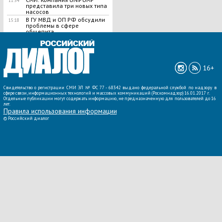
11:54
представила три новых типа
насосов
В ГУ МВД и ОП РФ обсудили
15:18
проблемы в сфере
общепита
ВСЕ НОВОСТИ »
16+
Свидетельство о регистрации СМИ ЭЛ № ФС 77 - 68342 выдано федеральной службой по надзору в
сфере связи, информационных технологий и массовых коммуникаций (Роскомнадзор) 16.01.2017 г.
Отдельные публикации могут содержать информацию, не предназначенную для пользователей до 16
лет.
Правила использования информации
©
Российский диалог