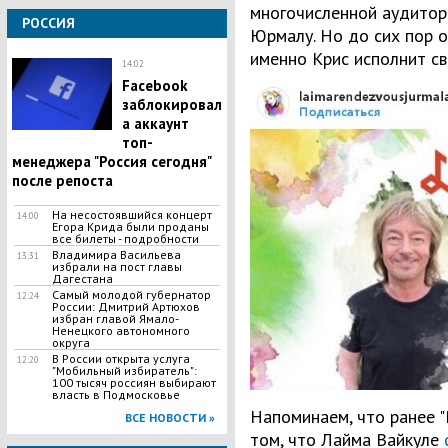
многочисленной аудитори
РОССИЯ
Юрмалу. Но до сих пор о
именно Крис исполнит с
14:02
Facebook
заблокировал
а аккаунт
топ-
менеджера "Россия сегодня"
после репоста
​На несостоявшийся концерт
14:00
Егора Крида были проданы
все билеты - подробности
Владимира Васильева
13:31
избрали на пост главы
Дагестана
Самый молодой губернатор
12:24
России: Дмитрий Артюхов
избран главой Ямало-
Ненецкого автономного
округа
​В России открыта услуга
12:20
"Мобильный избиратель":
100 тысяч россиян выбирают
власть в Подмосковье
Напоминаем, что ранее "
ВСЕ НОВОСТИ »
том, что Лайма Вайкуле