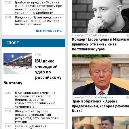
Гройсман предрек Украине
07:40
финансовую катастрофу при
невыполнении одного
условия – подробности
Владимир Путин предложил
19:43
важные изменения выплат
по безработице
ВСЕ НОВОСТИ »
9 сентября 2018, 05:48 —
Россия
Концерт Егора Крида в Махачка
СПОРТ
пришлось отменить из-за
поступавших угроз
07:00
IBU нанес
очередной
удар по
российскому
биатлону
В Афганистане смертник
06:00
взорвал себя в толпе
8 сентября 2018, 21:39 —
Экономика
борцов: известно
Трамп обратился к Apple с
количество погибших на
предложением, которое разозли
чемпионате
Китай
Фигуристка Трусова
22:58
показала уникальный
результат, заткнув за пояс
мужчин
Лига наций. Англия -
21:00