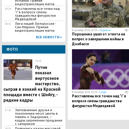
Испания. Прямая
видеотрансляция матча
Расставлены все точки над
19:24
"і" в вопросе смены
гражданства фигуристки
Медведевой
Лига наций. Белоруссия -
18:15
Сан-Марино. Прямая
видеотрансляция матча
8 сентября 2018, 20:59 —
Украина
Порошенко ушел от ответа на
ВСЕ НОВОСТИ »
вопрос о завершении войны в
Донбассе
ФОТО
14:13
Путин
показал
виртуозное
мастерство,
сыграв в хоккей на Красной
8 сентября 2018, 19:24 —
Спорт
площади вместе с Шойгу, -
Расставлены все точки над "і" в
редкие кадры
вопросе смены гражданства
фигуристки Медведевой
Заплаканные друзья и
17:10
поклонники несут цветы в
память о Задорнове, –
кадры церемонии прощания
с сатириком
Появились кадры массовой
18:35