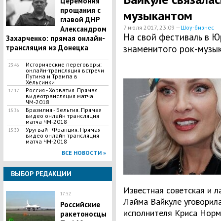
Церемония
прощания с
музыкантом
главой ДНР
7 июля 2017, 23:09 —
Шоу-бизнес
Александром
На свой фестиваль в Ю
Захарченко: прямая онлайн-
трансляция из Донецка
знаменитого рок-музы
Исторические переговоры:
23:46
онлайн-трансляция встречи
Путина и Трампа в
Хельсинки
Россия - Хорватия. Прямая
17:17
видеотрансляция матча
ЧМ-2018
Бразилия - Бельгия. Прямая
15:36
видео онлайн трансляция
матча ЧМ-2018
Уругвай - Франция. Прямая
15:30
видео онлайн трансляция
матча ЧМ-2018
ВСЕ НОВОСТИ »
ВЫБОР РЕДАКЦИИ
Известная советская и л
17:52
Лайма Вайкуле уговорила
Российские
исполнителя Криса Норм
ракетоносцы