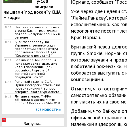
Ту-160
Юрмале, сообщает "Росси
поиграли
Уже через две недели ст
мышцами "под носом" у США
"Лайма.Рандеву", которы
– кадры
исполнительница. Как го
Закрыли на замок: Россия и
20:27
мероприятие посетит ле
страны Каспия исключили
появление чужих военных в
Крис Норман.
регионе
"Да" газопроводу: на
10:50
Украине с трепетом ждут
Британский певец долгое
последствий отказа от ж/д
сообщения с Россией для
группы Smokie. Норман с
"Северного потока – 2"
которые звучали и продо
Без шансов: Минобороны
13:22
показало захватывающие
любителей рок-музыки. 
кадры поражения цели
российской крылатой
собирается выступить с
ракетой с атомной
подлодки “Томск”
композициями.
Ракетный удар по США:
11:49
Путин мастерски ответил на
Отметим, что гостеприим
провокационный вопрос
американского журналиста
самостоятельно обзванив
Лучшие в мире: ФИФА
16:18
объявила о достижениях
пригласить их на свое ме
сборной России на ЧМ-2018
ВСЕ НОВОСТИ »
Добавим, что Вайкуле оп
официальной странице в 
маленький видеоролик, к
Загрузка...