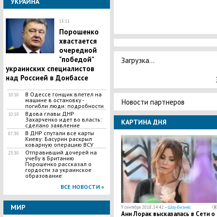
УКРАИНА
13:11
Порошенко
хвастается
очередной
"победой"
Загрузка...
украинских специалистов
над Россией в Донбассе
В Одессе гонщик влетел на
10:50
машине в остановку -
Новости партнеров
погибли люди: подробности
Вдова главы ДНР
10:10
Захарченко идет во власть:
КАРТИНА ДНЯ
сделано заявление
В ДНР спутали все карты
07:30
Киеву: Басурин раскрыл
коварную операцию ВСУ
Отправивший дочерей на
23:30
учебу в Британию
Порошенко рассказал о
гордости за украинское
образование
ВСЕ НОВОСТИ »
МИР
9 сентября 2018, 14:42 —
Шоу-бизнес
​Ани Лорак высказалась в Сети о