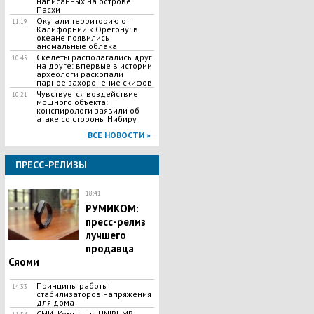
написанных на острове
Пасхи
Окутали территорию от
11:19
Калифорнии к Орегону: в
океане появились
аномальные облака
Скелеты располагались друг
10:45
на друге: впервые в истории
археологи раскопали
парное захоронение скифов
Чувствуется воздействие
10:21
мощного объекта:
конспирологи заявили об
атаке со стороны Нибиру
ВСЕ НОВОСТИ »
ПРЕСС-РЕЛИЗЫ
18:41
РУМИКОМ:
пресс-релиз
лучшего
продавца
Сяоми
Принципы работы
14:33
стабилизаторов напряжения
для дома
СМИ: Компания UNIPUMP