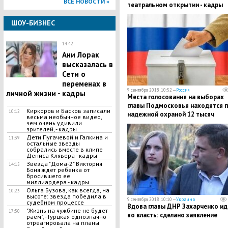
ВСЕ НОВОСТИ »
театральном открытии - кадры
ШОУ-БИЗНЕС
14:42
​Ани Лорак
высказалась в
Сети о
переменах в
9 сентября 2018, 10:52 —
Россия
личной жизни - кадры
Места голосования на выборах
главы Подмосковья находятся 
​Киркоров и Басков записали
10:12
надежной охраной 12 тысяч
весьма необычное видео,
правоохранителей
чем очень удивили
зрителей, - кадры
​Дети Пугачевой и Галкина и
11:39
остальные звезды
собрались вместе в клипе
Дениса Клявера - кадры
​Звезда "Дома-2" Виктория
14:15
Боня ждет ребенка от
бросившего ее
миллиардера - кадры
Ольга Бузова, как всегда, на
10:23
высоте: звезда победила в
9 сентября 2018, 10:10 —
Украина
судебном процессе
Вдова главы ДНР Захарченко ид
"Жизнь на чужбине не будет
17:50
во власть: сделано заявление
раем", - Гурцкая однозначно
отреагировала на планы