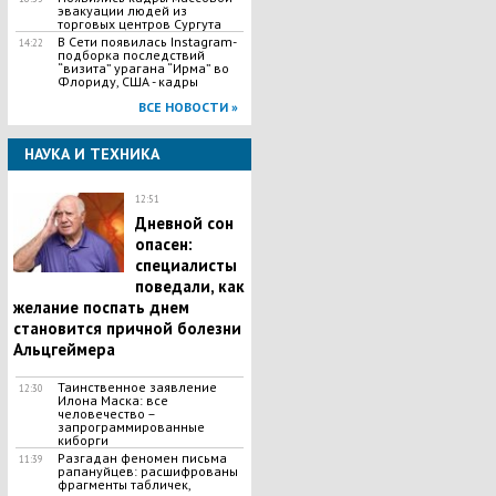
эвакуации людей из
торговых центров Сургута
В Сети появилась Іnstagram-
14:22
подборка последствий
“визита” урагана “Ирма” во
Флориду, США - кадры
ВСЕ НОВОСТИ »
НАУКА И ТЕХНИКА
12:51
Дневной сон
опасен:
специалисты
поведали, как
желание поспать днем
становится причной болезни
Альцгеймера
Таинственное заявление
12:30
Илона Маска: все
человечество –
запрограммированные
киборги
Разгадан феномен письма
11:39
рапануйцев: расшифрованы
фрагменты табличек,