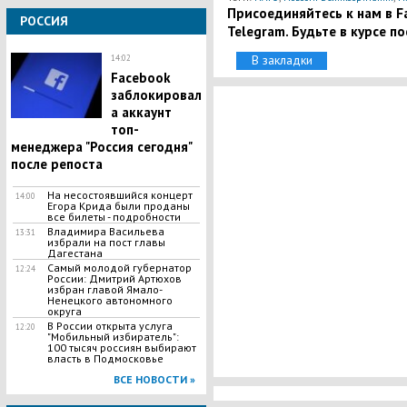
Присоединяйтесь к нам в Fa
РОССИЯ
Telegram. Будьте в курсе п
В закладки
14:02
Facebook
заблокировал
а аккаунт
топ-
менеджера "Россия сегодня"
после репоста
​На несостоявшийся концерт
14:00
Егора Крида были проданы
все билеты - подробности
Владимира Васильева
13:31
избрали на пост главы
Дагестана
Самый молодой губернатор
12:24
России: Дмитрий Артюхов
избран главой Ямало-
Ненецкого автономного
округа
​В России открыта услуга
12:20
"Мобильный избиратель":
100 тысяч россиян выбирают
власть в Подмосковье
ВСЕ НОВОСТИ »