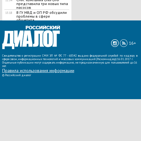
11:54
представила три новых типа
насосов
В ГУ МВД и ОП РФ обсудили
15:18
проблемы в сфере
общепита
ВСЕ НОВОСТИ »
16+
Свидетельство о регистрации СМИ ЭЛ № ФС 77 - 68342 выдано федеральной службой по надзору в
сфере связи, информационных технологий и массовых коммуникаций (Роскомнадзор) 16.01.2017 г.
Отдельные публикации могут содержать информацию, не предназначенную для пользователей до 16
лет.
Правила использования информации
©
Российский диалог