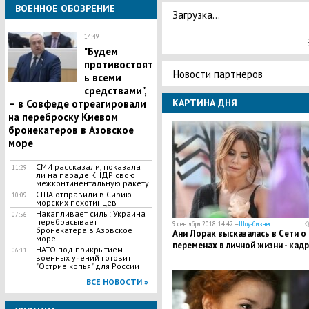
ВОЕННОЕ ОБОЗРЕНИЕ
Загрузка...
14:49
"Будем
противостоят
Новости партнеров
ь всеми
средствами",
КАРТИНА ДНЯ
– в Совфеде отреагировали
на переброску Киевом
бронекатеров в Азовское
море
СМИ рассказали, показала
11:29
ли на параде КНДР свою
межконтинентальную ракету
США отправили в Сирию
10:09
морских пехотинцев
​Накапливает силы: Украина
07:56
перебрасывает
9 сентября 2018, 14:42 —
Шоу-бизнес
бронекатера в Азовское
​Ани Лорак высказалась в Сети о
море
переменах в личной жизни - кад
НАТО под прикрытием
06:11
военных учений готовит
"Острие копья" для России
ВСЕ НОВОСТИ »