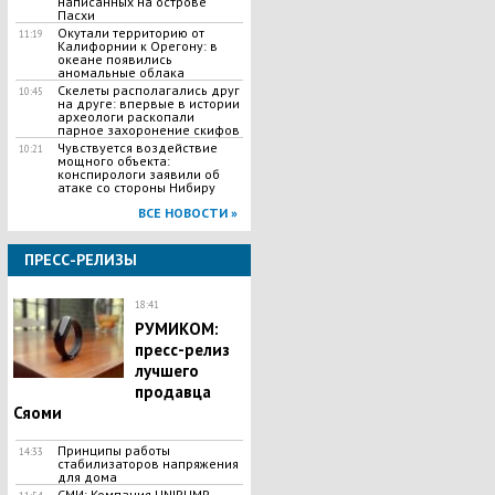
написанных на острове
Пасхи
Окутали территорию от
11:19
Калифорнии к Орегону: в
океане появились
аномальные облака
Скелеты располагались друг
10:45
на друге: впервые в истории
археологи раскопали
парное захоронение скифов
Чувствуется воздействие
10:21
мощного объекта:
конспирологи заявили об
атаке со стороны Нибиру
ВСЕ НОВОСТИ »
ПРЕСС-РЕЛИЗЫ
18:41
РУМИКОМ:
пресс-релиз
лучшего
продавца
Сяоми
Принципы работы
14:33
стабилизаторов напряжения
для дома
СМИ: Компания UNIPUMP