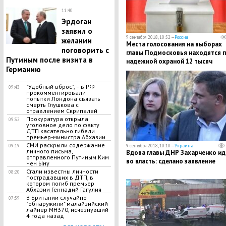
11:40
Эрдоган
заявил о
9 сентября 2018, 10:52 —
Россия
желании
Места голосования на выборах
поговорить с
главы Подмосковья находятся 
Путиным после визита в
надежной охраной 12 тысяч
Германию
правоохранителей
"Удобный вброс", – в РФ
09:43
прокомментировали
попытки Лондона связать
смерть Глушкова с
отравлением Скрипалей
Прокуратура открыла
09:32
уголовное дело по факту
ДТП касательно гибели
премьер-министра Абхазии
СМИ раскрыли содержание
09:19
9 сентября 2018, 10:10 —
Украина
личного письма,
Вдова главы ДНР Захарченко ид
отправленного Путиным Ким
во власть: сделано заявление
Чен Ыну
Стали известны личности
08:20
пострадавших в ДТП, в
котором погиб премьер
Абхазии Геннадий Гагулия
В Британии случайно
07:59
"обнаружили" малайзийский
лайнер МН370, исчезнувший
4 года назад