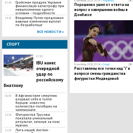
8 сентября 2018, 20:59 —
Украина
Гройсман предрек Украине
07:40
Порошенко ушел от ответа на
финансовую катастрофу при
невыполнении одного
вопрос о завершении войны в
условия – подробности
Донбассе
Владимир Путин предложил
19:43
важные изменения выплат
по безработице
ВСЕ НОВОСТИ »
СПОРТ
07:00
IBU нанес
8 сентября 2018, 19:24 —
Спорт
очередной
Расставлены все точки над "і" в
вопросе смены гражданства
удар по
фигуристки Медведевой
российскому
биатлону
В Афганистане смертник
06:00
взорвал себя в толпе
борцов: известно
количество погибших на
чемпионате
Фигуристка Трусова
22:58
показала уникальный
результат, заткнув за пояс
мужчин
Лига наций. Англия -
21:00