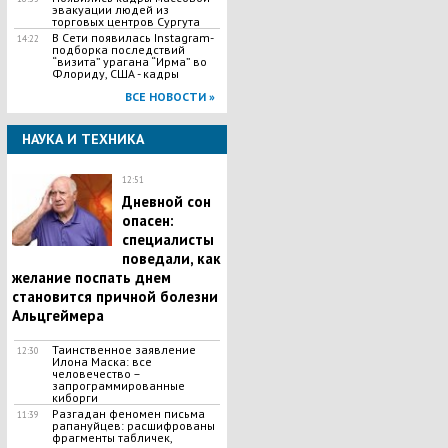
эвакуации людей из
торговых центров Сургута
В Сети появилась Іnstagram-
14:22
подборка последствий
“визита” урагана “Ирма” во
Флориду, США - кадры
ВСЕ НОВОСТИ »
НАУКА И ТЕХНИКА
12:51
Дневной сон
опасен:
специалисты
поведали, как
желание поспать днем
становится причной болезни
Альцгеймера
Таинственное заявление
12:30
Илона Маска: все
человечество –
запрограммированные
киборги
Разгадан феномен письма
11:39
рапануйцев: расшифрованы
фрагменты табличек,