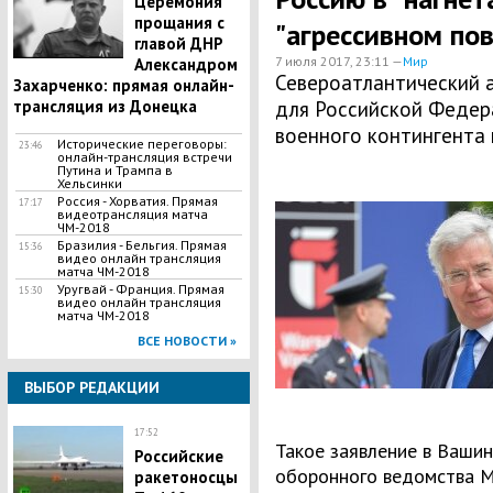
Церемония
прощания с
"агрессивном по
главой ДНР
7 июля 2017, 23:11 —
Мир
Александром
Североатлантический а
Захарченко: прямая онлайн-
трансляция из Донецка
для Российской Федер
военного контингента 
Исторические переговоры:
23:46
онлайн-трансляция встречи
Путина и Трампа в
Хельсинки
Россия - Хорватия. Прямая
17:17
видеотрансляция матча
ЧМ-2018
Бразилия - Бельгия. Прямая
15:36
видео онлайн трансляция
матча ЧМ-2018
Уругвай - Франция. Прямая
15:30
видео онлайн трансляция
матча ЧМ-2018
ВСЕ НОВОСТИ »
ВЫБОР РЕДАКЦИИ
17:52
Такое заявление в Вашин
Российские
оборонного ведомства М
ракетоносцы