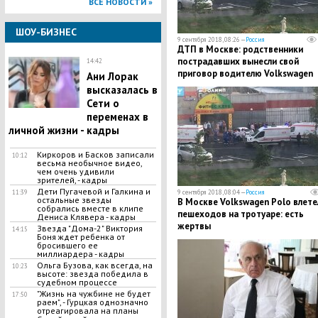
ВСЕ НОВОСТИ »
ШОУ-БИЗНЕС
9 сентября 2018, 08:26 —
Россия
ДТП в Москве: родственники
пострадавших вынесли свой
14:42
приговор водителю Volkswagen
​Ани Лорак
высказалась в
Сети о
переменах в
личной жизни - кадры
​Киркоров и Басков записали
10:12
весьма необычное видео,
чем очень удивили
зрителей, - кадры
​Дети Пугачевой и Галкина и
11:39
9 сентября 2018, 08:04 —
Россия
остальные звезды
В Москве Volkswagen Polo влете
собрались вместе в клипе
пешеходов на тротуаре: есть
Дениса Клявера - кадры
жертвы
​Звезда "Дома-2" Виктория
14:15
Боня ждет ребенка от
бросившего ее
миллиардера - кадры
Ольга Бузова, как всегда, на
10:23
высоте: звезда победила в
судебном процессе
"Жизнь на чужбине не будет
17:50
раем", - Гурцкая однозначно
отреагировала на планы