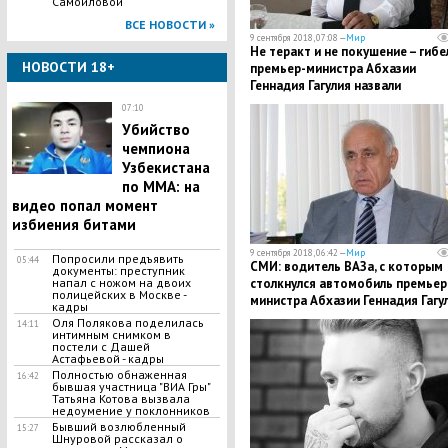
Самойловой
ВСЕ НОВОСТИ »
9 сентября 2018, 07:08 —
Мир
Не теракт и не покушение – гибе
НОВОСТИ 18+
премьер-министра Абхазии
Геннадия Гагулия назвали
несчастным случаем
07:10
Убийство
чемпиона
Узбекистана
по MMA: на
видео попал момент
избиения битами
9 сентября 2018, 06:42 —
Мир
Попросили предъявить
05:44
СМИ: водитель ВАЗа, с которым
документы: преступник
напал с ножом на двоих
столкнулся автомобиль премьер
полицейских в Москве -
министра Абхазии Геннадия Гагул
кадры
был под действием наркотиков
Оля Полякова поделилась
14:11
интимным снимком в
постели с Дашей
Астафьевой - кадры
Полностью обнаженная
16:42
бывшая участница "ВИА Гры"
Татьяна Котова вызвала
недоумение у поклонников
Бывший возлюбленный
15:27
Шнуровой рассказал о