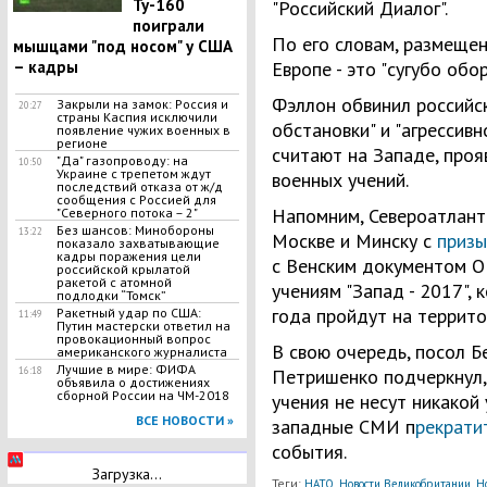
Ту-160
"Российский Диалог".
поиграли
По его словам, размещен
мышцами "под носом" у США
– кадры
Европе - это "сугубо обо
Фэллон обвинил российск
Закрыли на замок: Россия и
20:27
страны Каспия исключили
обстановки" и "агрессивн
появление чужих военных в
регионе
считают на Западе, проя
"Да" газопроводу: на
10:50
Украине с трепетом ждут
военных учений.
последствий отказа от ж/д
сообщения с Россией для
Напомним, Североатлант
"Северного потока – 2"
Без шансов: Минобороны
13:22
Москве и Минску с
приз
показало захватывающие
кадры поражения цели
с Венским документом О
российской крылатой
ракетой с атомной
учениям "Запад - 2017",
подлодки “Томск”
года пройдут на террито
Ракетный удар по США:
11:49
Путин мастерски ответил на
провокационный вопрос
В свою очередь, посол Б
американского журналиста
Лучшие в мире: ФИФА
16:18
Петришенко подчеркнул,
объявила о достижениях
сборной России на ЧМ-2018
учения не несут никакой
ВСЕ НОВОСТИ »
западные СМИ п
рекрати
события.
Загрузка...
Теги:
,
,
НАТО
Новости Великобритании
Но