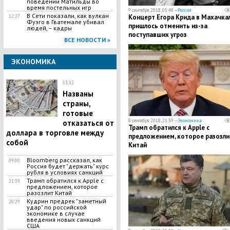
поведении Матильды во
время постельных игр
9 сентября 2018, 05:48 —
Россия
В Сети показали, как вулкан
Концерт Егора Крида в Махачка
12:27
Фуэго в Гватемале убивал
пришлось отменить из-за
людей, – кадры
поступавших угроз
ВСЕ НОВОСТИ »
ЭКОНОМИКА
13:12
Названы
страны,
готовые
8 сентября 2018, 21:39 —
Экономика
отказаться от
Трамп обратился к Apple с
доллара в торговле между
предложением, которое разозли
собой
Китай
Bloomberg рассказал, как
09:00
Россия будет "держать" курс
рубля в условиях санкций
Трамп обратился к Apple с
21:39
предложением, которое
разозлит Китай
Кудрин предрек "заметный
20:29
удар" по российской
экономике в случае
введения новых санкций
США