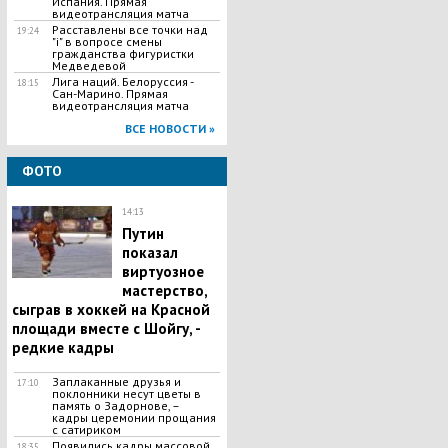
Испания. Прямая
видеотрансляция матча
Расставлены все точки над
19:24
"і" в вопросе смены
гражданства фигуристки
Медведевой
Лига наций. Белоруссия -
18:15
Сан-Марино. Прямая
видеотрансляция матча
ВСЕ НОВОСТИ »
ФОТО
14:13
Путин
показал
виртуозное
мастерство,
сыграв в хоккей на Красной
площади вместе с Шойгу, -
редкие кадры
Заплаканные друзья и
17:10
поклонники несут цветы в
память о Задорнове, –
кадры церемонии прощания
с сатириком
Появились кадры массовой
18:35