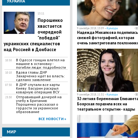
УКРАИНА
13:11
Порошенко
хвастается
9 сентября 2018, 13:09 —
Культура
очередной
Надежда Михалкова поделилась
"победой"
свежей фотографией, которая
очень заинтриговала поклонников
украинских специалистов
кадры
над Россией в Донбассе
В Одессе гонщик влетел на
10:50
машине в остановку -
погибли люди: подробности
Вдова главы ДНР
10:10
Захарченко идет во власть:
сделано заявление
В ДНР спутали все карты
07:30
Киеву: Басурин раскрыл
коварную операцию ВСУ
9 сентября 2018, 11:31 —
Культура
Отправивший дочерей на
23:30
​32-летняя беременная Елизавет
учебу в Британию
Боярская поразила всех на
Порошенко рассказал о
гордости за украинское
театральном открытии - кадры
образование
ВСЕ НОВОСТИ »
МИР