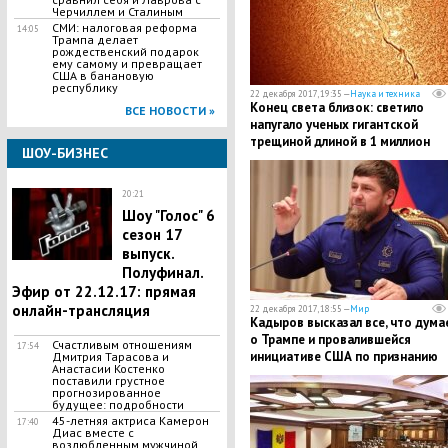
Черчиллем и Сталиным
СМИ: налоговая реформа
14:05
Трампа делает
рождественский подарок
ему самому и превращает
США в банановую
республику
22 декабря 2017, 19:35 —
Наука и техника
Конец света близок: светило
ВСЕ НОВОСТИ »
напугало ученых гигантской
трещиной длиной в 1 миллион
ШОУ-БИЗНЕС
километр - кадры
20:21
Шоу "Голос" 6
сезон 17
выпуск.
Полуфинал.
Эфир от 22.12.17: прямая
онлайн-трансляция
22 декабря 2017, 18:55 —
Мир
Кадыров высказал все, что думае
о Трампе и провалившейся
Счастливым отношениям
17:54
инициативе США по признанию
Дмитрия Тарасова и
Анастасии Костенко
Иерусалима
поставили грустное
прогнозированное
будущее: подробности
45-летняя актриса Камерон
17:40
Диас вместе с
возлюбленным мужчиной