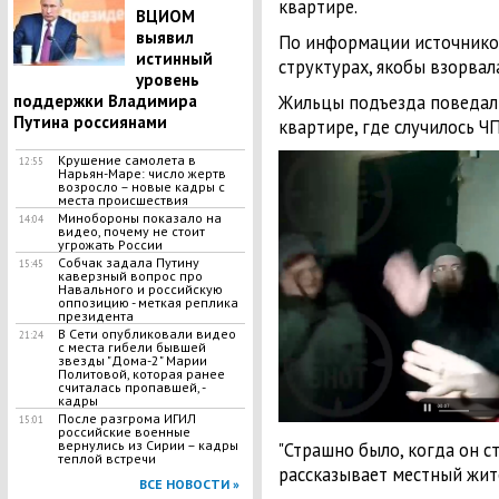
квартире.
ВЦИОМ
выявил
По информации источников
истинный
структурах, якобы взорвала
уровень
поддержки Владимира
Жильцы подъезда поведали
Путина россиянами
квартире, где случилось Ч
Крушение самолета в
12:55
Нарьян-Маре: число жертв
возросло – новые кадры с
места происшествия
Минобороны показало на
14:04
видео, почему не стоит
угрожать России
Собчак задала Путину
15:45
каверзный вопрос про
Навального и российскую
оппозицию - меткая реплика
президента
В Сети опубликовали видео
21:24
с места гибели бывшей
звезды "Дома-2" Марии
Политовой, которая ранее
считалась пропавшей, -
кадры
После разгрома ИГИЛ
15:01
российские военные
вернулись из Сирии – кадры
"Страшно было, когда он ст
теплой встречи
рассказывает местный жит
ВСЕ НОВОСТИ »