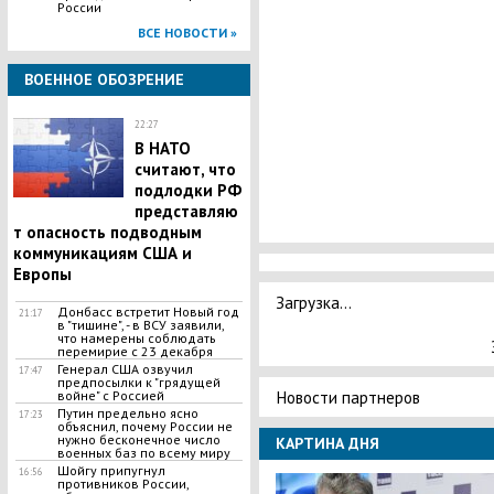
России
ВСЕ НОВОСТИ »
ВОЕННОЕ ОБОЗРЕНИЕ
22:27
В НАТО
считают, что
подлодки РФ
представляю
т опасность подводным
коммуникациям США и
Европы
Загрузка...
Донбасс встретит Новый год
21:17
в "тишине", - в ВСУ заявили,
что намерены соблюдать
перемирие с 23 декабря
Генерал США озвучил
17:47
предпосылки к "грядущей
Новости партнеров
войне" с Россией
Путин предельно ясно
17:23
объяснил, почему России не
нужно бесконечное число
КАРТИНА ДНЯ
военных баз по всему миру
Шойгу припугнул
16:56
противников России,