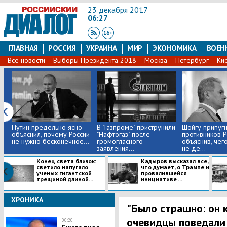
23 декабря 2017
06:27
ГЛАВНАЯ
РОССИЯ
УКРАИНА
МИР
ЭКОНОМИКА
ВОЕН
Все новости
Выборы Президента 2018
Москва
Петербург
Ки
Путин предельно ясно
В "Газпроме" приструнили
Шойгу припуг
объяснил, почему России
"Нафтогаз" после
противников Р
не нужно бесконечное...
громогласного
объяснив, чег
заявления...
не де...
Конец света близок:
Кадыров высказал все,
светило напугало
что думает, о Трампе и
ученых гигантской
провалившейся
трещиной длиной...
инициативе ...
ХРОНИКА
"Было страшно: он к
очевидцы поведали
00:20