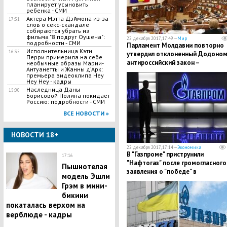
планирует усыновить
ребенка - СМИ
Актера Мэтта Дэймона из-за
17:31
слов о секс-скандале
собираются убрать из
фильма "8 подруг Оушена":
22 декабря 2017, 17:49 —
Мир
подробности - СМИ
Парламент Молдавии повторно
Исполнительница Кэти
16:35
утвердил отклоненный Додоно
Перри примерила на себе
антироссийский закон –
необычные образы Марии-
Антуанетты и Жанны д’Арк:
подробности
премьера видеоклипа Hey
Hey Hey - кадры
Наследница Даны
15:00
Борисовой Полина покидает
Россию: подробности - СМИ
ВСЕ НОВОСТИ »
НОВОСТИ 18+
22 декабря 2017, 17:14 —
Экономика
В "Газпроме" приструнили
17:16
"Нафтогаз" после громогласного
Пышнотелая
заявления о "победе" в
модель Эшли
Стокгольмском арбитраже
Грэм в мини-
бикини
покаталась верхом на
верблюде - кадры