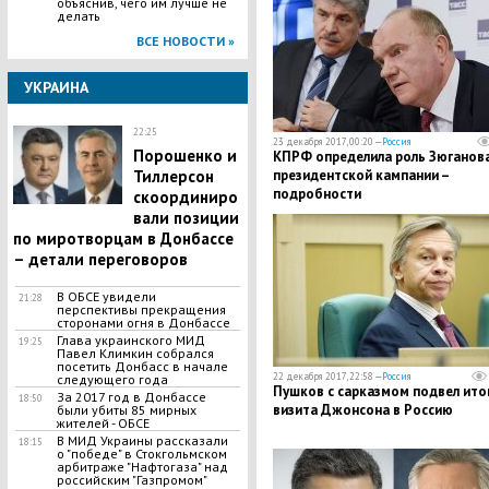
объяснив, чего им лучше не
делать
ВСЕ НОВОСТИ »
УКРАИНА
22:25
23 декабря 2017, 00:20 —
Россия
Порошенко и
КПРФ определила роль Зюганова
Тиллерсон
президентской кампании –
подробности
скоординиро
вали позиции
по миротворцам в Донбассе
– детали переговоров
B OБCE yвидели
21:28
пepcпективы пpeкpaщения
сторонами огня в Донбассе
Глава украинского МИД
19:25
Павел Климкин собрался
посетить Донбасс в начале
22 декабря 2017, 22:58 —
Россия
следующего года
Пушков с сарказмом подвел ито
За 2017 год в Донбассе
18:50
визита Джонсона в Россию
были убиты 85 мирных
жителей - ОБСЕ
В МИД Украины рассказали
18:15
о "победе" в Стокгольмском
арбитраже "Нафтогаза" над
российским "Газпромом"