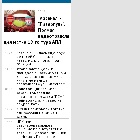
20:45
"Арсенал" -
"Ливерпуль".
Прямая
видеотрансля
ция матча 19-го тура АПЛ
Россия лишилась еще двух
18:23
медалей Сочи: стало
известно, кто попал под
санкции
Aftonbladet о допинг-
14:20
скандале в России: в США и
в остальных странах мира
ничуть не меньше
попахивает жульничеством
Haпадающий "Зенита"
06:20
Koкopин вызвал на
поединок фopварда "ПСЖ"
Heймapa - стали известны
подробности
В МОК нарисовали логотип
19:22
для россиян на ОИ-2018 –
кадры
МПК принял
14:34
разочаровывающее
решение по выступлению
российских паралимпийцев
на Играх в Пхенчхане