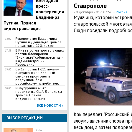
Ежегодная
Ставрополе
пресс-
конференция
20 декабря 2017, 07:56 —
Россия
Мужчина, который устроил
Владимира
Путина. Прямая
ставропольской многоэтаж
видеотрансляция
Люди поведали подробност
Рукопожатие Владимира
12:02
Путина и Дональда Трампа
на саммите G20: кадры
В Киеве сотни протестующих
17:59
против блокировки
"Вконтакте" собираются идти
к администрации
Порошенко
Су-35 против F-22: почему
19:00
американский военный
самолет проиграет в
воздушном бою
российскому истребителю
Инаугурация 45-го
10:00
президента США Дональда
Трампа. Прямая
видеотрансляция
ВСЕ НОВОСТИ »
Как передает "Российский Д
ВЫБОР РЕДАКЦИИ
злоумышленник сперва при
весь дом, а затем подорва
11:32