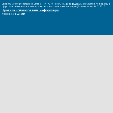
Свидетельство о регистрации СМИ ЭЛ № ФС 77 - 68342 выдано федеральной службой по надзору в
сфере связи, информационных технологий и массовых коммуникаций (Роскомнадзор) 16.01.2017 г.
Правила использования информации
©
Российский диалог