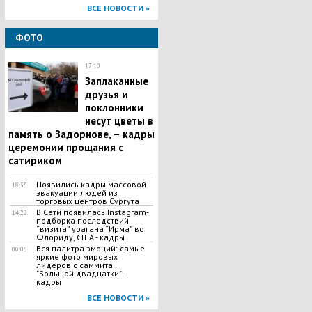
ВСЕ НОВОСТИ »
ФОТО
17:10
Заплаканные
друзья и
поклонники
несут цветы в
память о Задорнове, – кадры
церемонии прощания с
сатириком
Появились кадры массовой
18:35
эвакуации людей из
торговых центров Сургута
В Сети появилась Іnstagram-
14:22
подборка последствий
“визита” урагана “Ирма” во
Флориду, США - кадры
Вся палитра эмоций: самые
00:06
яркие фото мировых
лидеров с саммита
"Большой двадцатки" -
кадры
ВСЕ НОВОСТИ »