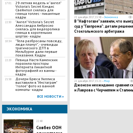
29-летняя модель и "ангел"
17:01
Victoria's Secret Кэндис
Свейнпол снялась для
глянца топлес - пикантные
кадры
22 декабря 2017, 15:58 —
Экономика
В "Нафтогазе" заявили, что выиг
"Ангел" Victoria's Secret
22:30
Алессандра Амбросио
суд у "Газпрома": детали решени
снялась для видеоролика
Стокгольмского арбитража
глянца в коротеньких
шортах - кадры
"Тела разбросаны повсюду,
10:34
люди плачут”, - очевидцы
трагического ДТП в
Мельбурне дали первые
показания. Кадры
Певица Настя Каменских
22:20
поразила просторы
Интернета пикантной
фотографией из ванны -
кадры
Дочери Брюса Уиллиса
21:58
22 декабря 2017, 15:21 —
Мир
выставили в "Инстаграм"
Джонсон неожиданно сравнил с
"голое" фото из ванной
комнаты - кадры
и Лаврова с Черчиллем и Сталин
ВСЕ НОВОСТИ »
ЭКОНОМИКА
22:48
Совбез ООН