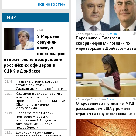
ВСЕ НОВОСТИ »
МИР
23:28
22 декабря 2017, 22:25 —
Украина
У Меркель
Порошенко и Тиллерсон
озвучили
скоординировали позиции по
важную
миротворцам в Донбассе – дета
информацию
переговоров
относительно возвращения
российских офицеров в
СЦКК в Донбассе
Названа страна, которая
21:44
готова приютить
Саакашвили, - подробности
Кадыров высказал все, что
18:55
думает, о Трампе и
22 декабря 2017, 20:56 —
Россия
провалившейся инициативе
Откровенное запугивание: МИД
США по признанию
Иерусалима
рассказал, чем США угрожали
Парламент Молдавии
странам накануне голосования в
17:49
повторно утвердил
ООН по Иерусалиму
отклоненный Додоном
антироссийский закон –
подробности
Джонсон неожиданно
15:21
сравнил себя и Лаврова с