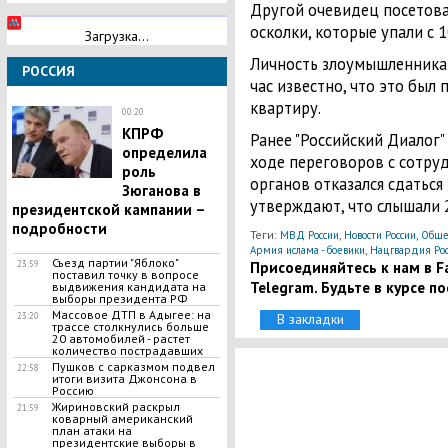
Другой очевидец посетова
осколки, которые упали с 1
Загрузка...
Личность злоумышленника 
РОССИЯ
час известно, что это бы
квартиру.
00:20
КПРФ
Ранее "Российский Диалог"
определила
ходе переговоров с сотр
роль
органов отказался сдатьс
Зюганова в
утверждают, что слышали 
президентской кампании –
подробности
Теги:
,
,
МВД России
Новости России
Обще
,
Армия ислама - боевики
Нацгвардия Рос
Съезд партии "Яблоко"
Присоединяйтесь к нам в Fa
23:59
поставил точку в вопросе
Telegram. Будьте в курсе п
выдвижения кандидата на
выборы президента РФ
Массовое ДТП в Адыгее: на
23:20
В закладки
трассе столкнулись больше
20 автомобилей - растет
количество пострадавших
Пушков с сарказмом подвел
22:58
итоги визита Джонсона в
Россию
Жириновский раскрыл
21:59
коварный американский
план атаки на
президентские выборы в